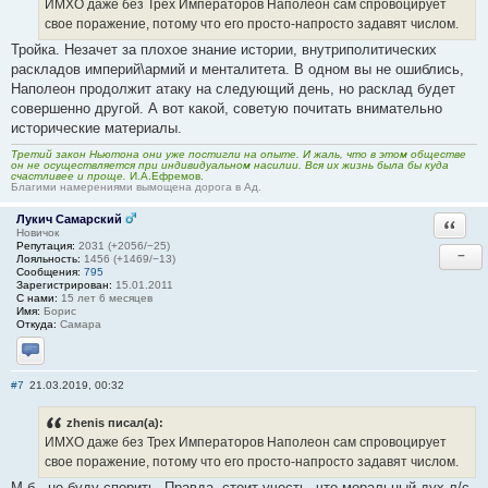
ИМХО даже без Трех Императоров Наполеон сам спровоцирует
свое поражение, потому что его просто-напросто задавят числом.
Тройка. Незачет за плохое знание истории, внутриполитических
раскладов империй\армий и менталитета. В одном вы не ошиблись,
Наполеон продолжит атаку на следующий день, но расклад будет
совершенно другой. А вот какой, советую почитать внимательно
исторические материалы.
Третий закон Ньютона они уже постигли на опыте. И жаль, что в этом обществе
он не осуществляется при индивидуальном насилии. Вся их жизнь была бы куда
счастливее и проще.
И.А.Ефремов.
Благими намерениями вымощена дорога в Ад.
Лукич Самарский
Ответи
Новичок
Репутация:
2031 (+2056/−25)
−
Лояльность:
1456 (+1469/−13)
Сообщения:
795
Зарегистрирован:
15.01.2011
С нами:
15 лет 6 месяцев
Имя:
Борис
Откуда:
Самара
Отправить личное сообщение
#7
21.03.2019, 00:32
zhenis писал(а):
ИМХО даже без Трех Императоров Наполеон сам спровоцирует
свое поражение, потому что его просто-напросто задавят числом.
М.б., не буду спорить. Правда, стоит учесть, что моральный дух л/с