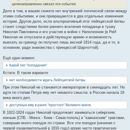
целенаправленно связал эти события.
Дело в том, в вашем сюжете нет внутренней логической связи между
этими событиями, и они превращаются в два отдельных изменения
истории. Другое дело, если альтернативный итог лейпцигской битвы
станет следствием более раннего вселения попаданца в тушку
Николая Павловича и его участия в войне с Наполеоном (в РеИ
Николая не отпускали в действующую армию и возможность
выехать за границу он получил лишь весной 1814 года, да и то, в
основном, ради знакомства с принцессой Шарлоттой).
Ещё один момент.
Какой тип "попадания"
Кстати. В таком варианте
нет необходимости ждать Лейпцигской битвы.
При этом Николай не становится императором в семнадцать лет. Но
идти по стопам Петра ему нет никакого смысла: в России начала 19
века много дел,
доступных ему в ранге "простого" Великого князя.
В 1822-1824 годах Николай продолжает заниматься сибирским,
южным (СПБ - Минск - Киев - Севастополь) и "кавказским" трактами,
совершая много поездок по стране. Все эти поездки (начиная с
первой ознакомительной в 1816 году) кроме чисто практических