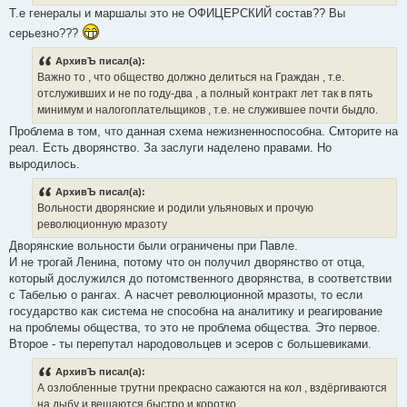
Т.е генералы и маршалы это не ОФИЦЕРСКИЙ состав?? Вы
серьезно???
АрхивЪ писал(а):
Важно то , что общество должно делиться на Граждан , т.е.
отслуживших и не по году-два , а полный контракт лет так в пять
минимум и налогоплательщиков , т.е. не служившее почти быдло.
Проблема в том, что данная схема нежизненноспособна. Смторите на
реал. Есть дворянство. За заслуги наделено правами. Но
выродилось.
АрхивЪ писал(а):
Вольности дворянские и родили ульяновых и прочую
революционную мразоту
Дворянские вольности были ограничены при Павле.
И не трогай Ленина, потому что он получил дворянство от отца,
который дослужился до потомственного дворянства, в соответствии
с Табелью о рангах. А насчет революционной мразоты, то если
государство как система не способна на аналитику и реагирование
на проблемы общества, то это не проблема общества. Это первое.
Второе - ты перепутал народовольцев и эсеров с большевиками.
АрхивЪ писал(а):
А озлобленные трутни прекрасно сажаются на кол , вздёргиваются
на дыбу и вешаются быстро и коротко.