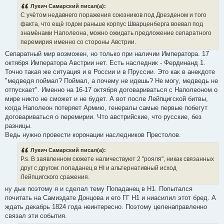
Лукич Самарский писал(а):
С учётом недавнего поражения союзников под Дрезденом и того
факта, что ещё годом раньше корпус Шварценберга воевал под
знамёнами Наполеона, можно ожидать предложение сепаратного
перемирия именно со стороны Австрии.
Сепаратный мир возможен, но только при наличии Императора. 17
октября Императора Австрии нет. Есть наследник - Фердинанд 1.
Точно такая же ситуация и в России и в Пруссии. Это как в анекдоте
"медведя поймал? Поймал, а почему не идешь? Не могу, медведь не
отпускает". Именно на 16-17 октября договариваться с Наполеоном о
мире никто не сможет и не будет. А вот после Лейпцигской битвы,
когда Наполеон потеряет Армию, генералы самые первые побегут
договариваться о перемирии. Что австрийские, что русские, без
разницы.
Ведь нужно провести коронации наследников Престолов.
Лукич Самарский писал(а):
P.s. В заявленном сюжете наличествуют 2 "рояля", никак связанных
друг с другом: попаданец в НI и альтернативный исход
Лейпцигского сражения.
ну дык поэтому я и сделал тему Попаданец в Н1. Попытался
почитать на Самиздате Донцова и его ГГ Н1 и ниасилил этот бред. А
ждать декабрь 1824 года неинтересно. Поэтому целенаправленно
связал эти события.