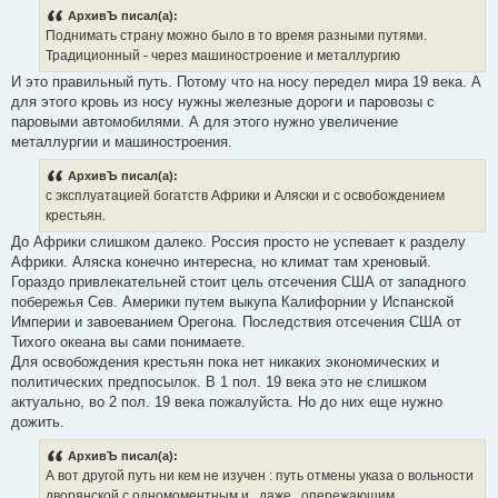
АрхивЪ писал(а):
Поднимать страну можно было в то время разными путями.
Традиционный - через машиностроение и металлургию
И это правильный путь. Потому что на носу передел мира 19 века. А
для этого кровь из носу нужны железные дороги и паровозы с
паровыми автомобилями. А для этого нужно увеличение
металлургии и машиностроения.
АрхивЪ писал(а):
с эксплуатацией богатств Африки и Аляски и с освобождением
крестьян.
До Африки слишком далеко. Россия просто не успевает к разделу
Африки. Аляска конечно интересна, но климат там хреновый.
Гораздо привлекательней стоит цель отсечения США от западного
побережья Сев. Америки путем выкупа Калифорнии у Испанской
Империи и завоеванием Орегона. Последствия отсечения США от
Тихого океана вы сами понимаете.
Для освобождения крестьян пока нет никаких экономических и
политических предпосылок. В 1 пол. 19 века это не слишком
актуально, во 2 пол. 19 века пожалуйста. Но до них еще нужно
дожить.
АрхивЪ писал(а):
А вот другой путь ни кем не изучен : путь отмены указа о вольности
дворянской с одномоментным и , даже , опережающим