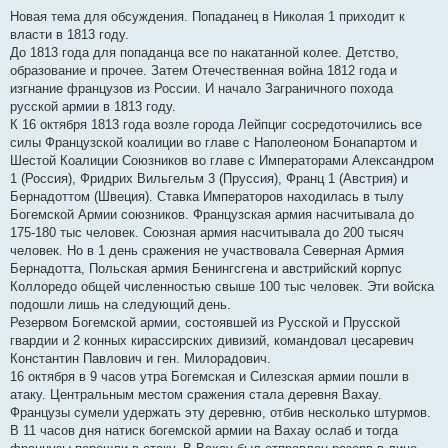
Новая тема для обсуждения. Попаданец в Николая 1 приходит к
власти в 1813 году.
До 1813 года для попаданца все по накатанной колее. Детство,
образование и прочее. Затем Отечественная война 1812 года и
изгнание французов из России. И начало Заграничного похода
русской армии в 1813 году.
К 16 октября 1813 года возле города Лейпциг сосредоточились все
силы Французской коалиции во главе с Наполеоном Бонапартом и
Шестой Коалиции Союзников во главе с Императорами Александром
1 (Россия), Фридрих Вильгельм 3 (Пруссия), Франц 1 (Австрия) и
Бернадоттом (Швеция). Ставка Императоров находилась в тылу
Богемской Армии союзников. Французская армия насчитывала до
175-180 тыс человек. Союзная армия насчитывала до 200 тысяч
человек. Но в 1 день сражения не участвовала Северная Армия
Бернадотта, Польская армия Бенингсгена и австрийский корпус
Коллоредо общей численностью свыше 100 тыс человек. Эти войска
подошли лишь на следующий день.
Резервом Богемской армии, состоявшей из Русской и Прусской
гвардии и 2 конных кирассирских дивизий, командовал цесаревич
Константин Павлович и ген. Милорадович.
16 октября в 9 часов утра Богемская и Силезская армии пошли в
атаку. Центральным местом сражения стала деревня Вахау.
Французы сумели удержать эту деревню, отбив несколько штурмов.
В 11 часов дня натиск богемской армии на Вахау ослаб и тогда