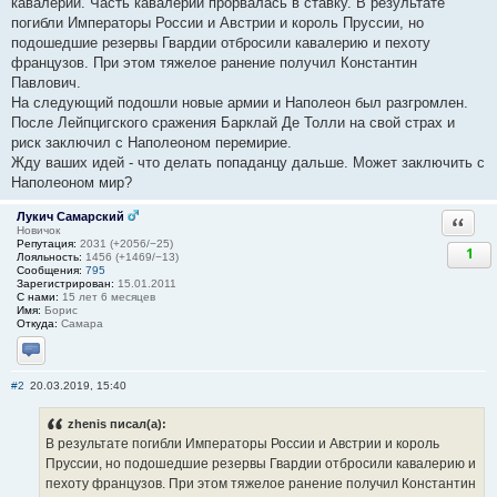
кавалерии. Часть кавалерии прорвалась в ставку. В результате
погибли Императоры России и Австрии и король Пруссии, но
подошедшие резервы Гвардии отбросили кавалерию и пехоту
французов. При этом тяжелое ранение получил Константин
Павлович.
На следующий подошли новые армии и Наполеон был разгромлен.
После Лейпцигского сражения Барклай Де Толли на свой страх и
риск заключил с Наполеоном перемирие.
Жду ваших идей - что делать попаданцу дальше. Может заключить с
Наполеоном мир?
Лукич Самарский
Ответи
Новичок
Репутация:
2031 (+2056/−25)
1
Лояльность:
1456 (+1469/−13)
Сообщения:
795
Зарегистрирован:
15.01.2011
С нами:
15 лет 6 месяцев
Имя:
Борис
Откуда:
Самара
Отправить личное сообщение
#2
20.03.2019, 15:40
zhenis писал(а):
В результате погибли Императоры России и Австрии и король
Пруссии, но подошедшие резервы Гвардии отбросили кавалерию и
пехоту французов. При этом тяжелое ранение получил Константин