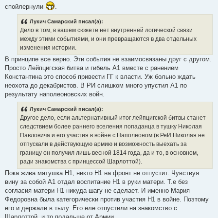
спойлернули
.
Лукич Самарский писал(а):
Дело в том, в вашем сюжете нет внутренней логической связи
между этими событиями, и они превращаются в два отдельных
изменения истории.
В принципе все верно. Эти события не взаимосвязаны друг с другом.
Просто Лейпцигская битва и гибель А1 вместе с ранением
Константина это способ привести ГГ к власти. Уж больно ждать
неохота до декабристов. В РИ слишком много упустил А1 по
результату наполеоновских войн.
Лукич Самарский писал(а):
Другое дело, если альтернативный итог лейпцигской битвы станет
следствием более раннего вселения попаданца в тушку Николая
Павловича и его участия в войне с Наполеоном (в РеИ Николая не
отпускали в действующую армию и возможность выехать за
границу он получил лишь весной 1814 года, да и то, в основном,
ради знакомства с принцессой Шарлоттой).
Пока жива матушка Н1, никто Н1 на фронт не отпустит. Чувствуя
вину за собой А1 отдал воспитание Н1 в руки матери. Т.е без
согласия матери Н1 никуда шагу не сделает. И именно Мария
Федоровна была категорически против участия Н1 в войне. Поэтому
его и держали в тылу. Его еле отпустили на знакомство с
Шарлоттой, и то подальше от Армии.