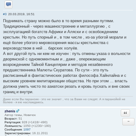
Отправить личное сообщение
#3
20.03.2019, 16:51
Поднимать страну можно было в то время разными путями.
Традиционный - через машиностроение и металлургию , с
эксплуатацией богатств Африки и Аляски и с освобождением
крестьян. Но путь спорный и , в том числе , из-за убогой морали и
ещё более убогого мировоззрения массы крестьянства с
верховодством в ней ... барских холуёв.
А вот другой путь ни кем не изучен : путь отмены указа о вольности
дворянской с одномоментным и , даже , опережающим
возрождением Тайной Канцелярии и методов незабвенного
предшественника Малюты Скуратова. По сути - это путь
расписанный в фантастических работах философа Хайнлайна и с
высоким уровнем милитаризации общества. Но при этом ... власть
должна уметь чисто по азиатски резать и кровь пускать и вне своих
границ и внутри.
Даже если Вы параноик - это не значит , что за Вами не следят. А я паранойей не
болею - я ею наслаждаюсь.
zhenis
Ответи
Автор темы, Новичок
Возраст:
51
−
Репутация:
928 (+1418/−490)
Лояльность:
1050 (+1230/−180)
Сообщения:
1097
Зарегистрирован:
16.11.2011