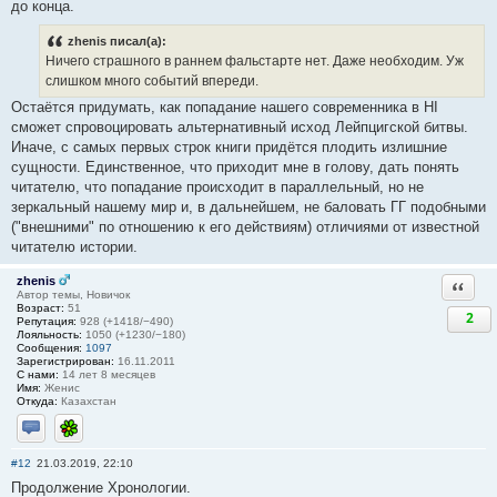
до конца.
zhenis писал(а):
Ничего страшного в раннем фальстарте нет. Даже необходим. Уж
слишком много событий впереди.
Остаётся придумать, как попадание нашего современника в НI
сможет спровоцировать альтернативный исход Лейпцигской битвы.
Иначе, с самых первых строк книги придётся плодить излишние
сущности. Единственное, что приходит мне в голову, дать понять
читателю, что попадание происходит в параллельный, но не
зеркальный нашему мир и, в дальнейшем, не баловать ГГ подобными
("внешними" по отношению к его действиям) отличиями от известной
читателю истории.
zhenis
Ответи
Автор темы, Новичок
Возраст:
51
2
Репутация:
928 (+1418/−490)
Лояльность:
1050 (+1230/−180)
Сообщения:
1097
Зарегистрирован:
16.11.2011
С нами:
14 лет 8 месяцев
Имя:
Женис
Откуда:
Казахстан
Отправить личное сообщение
ICQ
#12
21.03.2019, 22:10
Продолжение Хронологии.