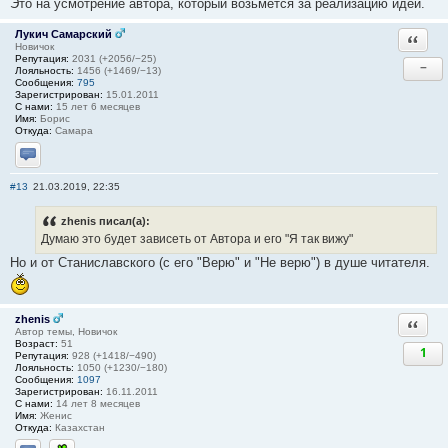
Это на усмотрение автора, который возьмется за реализацию идеи.
Лукич Самарский
Ответи
Новичок
Репутация:
2031 (+2056/−25)
−
Лояльность:
1456 (+1469/−13)
Сообщения:
795
Зарегистрирован:
15.01.2011
С нами:
15 лет 6 месяцев
Имя:
Борис
Откуда:
Самара
Отправить личное сообщение
#13
21.03.2019, 22:35
zhenis писал(а):
Думаю это будет зависеть от Автора и его "Я так вижу"
Но и от Станиславского (с его "Верю" и "Не верю") в душе читателя.
zhenis
Ответи
Автор темы, Новичок
Возраст:
51
1
Репутация:
928 (+1418/−490)
Лояльность:
1050 (+1230/−180)
Сообщения:
1097
Зарегистрирован:
16.11.2011
С нами:
14 лет 8 месяцев
Имя:
Женис
Откуда:
Казахстан