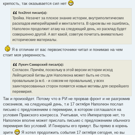
крепость, так оказывается сил нет
fox2trot писал(а):
Тройка. Незачет за плохое знание истории, внутриполитических
раскладов империй\армий и менталитета. В одном вы не ошиблись,
Наполеон продолжит атаку на следующий день, но расклад будет
совершенно другой. А вот какой, советую почитать внимательно
исторические материалы.
Я в отличии от вас первоисточники читал и понимаю на чем
стоит моя уверенность.
Лукич Самарский писал(а):
Согласен. Причём, поскольку в этой версии истории исход
Лейпцигской битвы для Наполеона может быть не столь
провальным (а м.б. - и совсем не провальным), у всех
заинтересованных сторон появятся новые мотивы для скорейшего
перемирия.
Так и произойдет. Потому что в РИ не прорвав фронт и не разгромив
союзников, на следующий день, т.е 17 октября Наполеон послал
письмо с предложением о перемирии, в котором соглашался на
условия Пражского конгресса. Учитывая, что Императоров нет, то
Наполеон вполне может прислать письмо с предложением обычного
перемирия без условий. И Генералы его примут. Вы прямо в корень
зрите
Я хотел продолжить события 17 октября сегодня, но вы