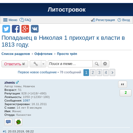
Литостровок
Меню
FAQ
Регистрация
Вход
Попаданец в Николая 1 приходит к власти в
1813 году.
Список разделов
Оффтопик
Просто трёп
Ответить
1
2
3
4
Первое новое сообщение
• 78 сообщений
zhenis
Ответи
Автор темы, Новичок
Возраст:
51
2
Репутация:
928 (+1418/−490)
Лояльность:
1050 (+1230/−180)
Сообщения:
1097
Зарегистрирован:
16.11.2011
С нами:
14 лет 8 месяцев
Имя:
Женис
Откуда:
Казахстан
Отправить личное сообщение
ICQ
#1
20.03.2019, 08:22