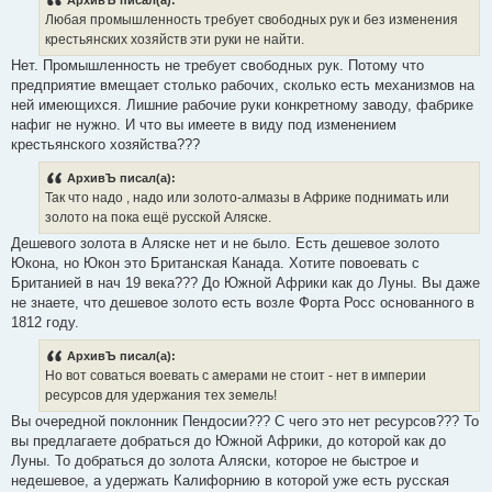
Любая промышленность требует свободных рук и без изменения
крестьянских хозяйств эти руки не найти.
Нет. Промышленность не требует свободных рук. Потому что
предприятие вмещает столько рабочих, сколько есть механизмов на
ней имеющихся. Лишние рабочие руки конкретному заводу, фабрике
нафиг не нужно. И что вы имеете в виду под изменением
крестьянского хозяйства???
АрхивЪ писал(а):
Так что надо , надо или золото-алмазы в Африке поднимать или
золото на пока ещё русской Аляске.
Дешевого золота в Аляске нет и не было. Есть дешевое золото
Юкона, но Юкон это Британская Канада. Хотите повоевать с
Британией в нач 19 века??? До Южной Африки как до Луны. Вы даже
не знаете, что дешевое золото есть возле Форта Росс основанного в
1812 году.
АрхивЪ писал(а):
Но вот соваться воевать с амерами не стоит - нет в империи
ресурсов для удержания тех земель!
Вы очередной поклонник Пендосии??? С чего это нет ресурсов??? То
вы предлагаете добраться до Южной Африки, до которой как до
Луны. То добраться до золота Аляски, которое не быстрое и
недешевое, а удержать Калифорнию в которой уже есть русская