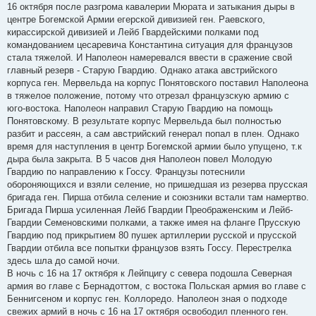
16 октября после разгрома кавалерии Мюрата и затыкания дыры в
центре Богемской Армии егерской дивизией ген. Раевского,
кирассирской дивизией и Лейб Гвардейскими полками под
командованием цесаревича Константина ситуация для французов
стала тяжелой. И Наполеон намеревался ввести в сражение свой
главный резерв - Старую Гвардию. Однако атака австрийского
корпуса ген. Мервельда на корпус Понятовского поставил Наполеона
в тяжелое положение, потому что отрезал французскую армию с
юго-востока. Наполеон направил Старую Гвардию на помощь
Понятовскому. В результате корпус Мервельда был полностью
разбит и рассеян, а сам австрийский генерал попал в плен. Однако
время для наступления в центр Богемской армии было упущено, т.к
дыра была закрыта. В 5 часов дня Наполеон повел Молодую
Гвардию по направлению к Госсу. Французы потеснили
обороняющихся и взяли селение, но пришедшая из резерва прусская
бригада ген. Пирша отбила селение и союзники встали там намертво.
Бригада Пирша усиленная Лейб Гвардии Преображенским и Лейб-
Гвардии Семеновскими полками, а также имея на фланге Прусскую
Гвардию под прикрытием 80 пушек артиллерии русской и прусской
Гвардии отбила все попытки французов взять Госсу. Перестрелка
здесь шла до самой ночи.
В ночь с 16 на 17 октября к Лейпцигу с севера подошла Северная
армия во главе с Бернадоттом, с востока Польская армия во главе с
Беннигсеном и корпус ген. Коллоредо. Наполеон зная о подходе
свежих армий в ночь с 16 на 17 октября освободил пленного ген.