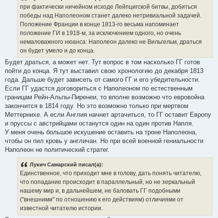
при фактически ничейном исходе Лейпцигской битвы, добиться
победы над Наполеоном станет далеко нетривиальной задачей.
Положение Франции в конце 1813-го весьма напоминает
положение ГИ в 1918-м, за исключением одного, но очень
немаловажного нюанса: Наполеон далеко не Вильгельм, драться
он будет умело и до конца.
Будет драться, а может нет. Тут вопрос в том насколько ГГ готов
пойти до конца. Я тут выставил свою хронологию до декабря 1813
года. Дальше будет зависеть от самого ГГ и его убедительности.
Если ГГ удастся договориться с Наполеоном по естественным
границам Рейн-Альпы-Пиренеи, то вполне возможно что евровойна
закончится в 1814 году. Но это возможно только при мертвом
Меттернихе. А если Англия начнет артачиться, то ГГ оставит Европу
и пруссы с австрийцами останутся один на один против Напля.
У меня очень большое искушение оставить на троне Наполеона,
чтобы он пил кровь у англичан. Но при всей военной гениальности
Наполеон не политический стратег.
Лукич Самарский писал(а):
Единственное, что приходит мне в голову, дать понять читателю,
что попадание происходит в параллельный, но не зеркальный
нашему мир и, в дальнейшем, не баловать ГГ подобными
("внешними" по отношению к его действиям) отличиями от
известной читателю истории.