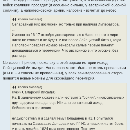
войск коалиции просядет (и особенно сильно, у австрийской сборной
солянки), а наполеоновской армии, напротив - взлетит до небес.
zhenis писал(а):
Сепаратный мир возможен, но только при наличии Императора.
...
Именно на 16-17 октября договариваться с Наполеоном о мире
никто не сможет и не будет. А вот после Лейпцигской битвы, когда
Наполеон потеряет Армию, генералы самые первые побегут
договариваться о перемирии. Что австрийские, что русские, без
разницы.
Согласен. Причём, поскольку в этой версии истории исход
Лейпцигской битвы для Наполеона может быть не столь провальным
(а м.б. - и совсем не провальным), у всех заинтересованных сторон
появятся новые мотивы для скорейшего перемирия.
zhenis писал(а):
Лукич Самарский писал(а):
P.s. В заявленном сюжете наличествуют 2 "рояля", никак связанных
друг с другом: попаданец в НI и альтернативный исход
Лейпцигского сражения.
ну дык поэтому я и сделал тему Попаданец в Н1. Попытался
почитать на Самиздате Донцова и его ГГ Н1 и ниасилил этот бред.
А ждать декабрь 1824 года неинтересно. Поэтому