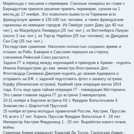
Мервельда с письмом о перемирии. Союзные генералы во главе с
Бернадоттом приняли решение принять перемирие, сроком на 1
месяц до 17 ноября. Это позволило вывести из Германии всю
французскую армию в 135-140 тыс человек, а также французские
гарнизоны из немецких городов. Из Гамбург ушел Даву (до 40 тыс
чел.), из Магдебурга Лемарруа (25 тыс чел.), из Виттенберга Лануан
(около 3 тыс чел.), из Торгау Нарбонн (25 тыс человек), из Дрездена
Сен Сир (35 тыс чел.)
Последствия сражения: Наполеон полностью сохранил армию и
отошел за Рейн, Бавария и Саксония перешли на сторону
союзников.Рейнский Союз распался.
Задачи ГГ в период между коронацией и приездом в Армию - поднять
Иоанна Каподистрию до зам. министра Иностранных Дел.
Флотоводца Сенявина Дмитрия поднять до звания Адмирала и
отправить на БФ, с задачей подготовить флот к захвату острова
Корфу (Ионические острова). Крайний срок операции весна 1814
года. Есть еще одна тайная операция ГГ - ликвидация Меттерниха.
Это самая главная задача ГГ до встречи 3 императоров.
10-11 ноября в Берлине встреча Н1 с Фридрих Вильгельмом 4.
Знакомство с Шарлоттой Прусской.
15 ноября встреча молодых правителей России, Австрии, Пруссии.
Н1 всего 17 лет. Король Пруссии Фридрих Вильгельм 4 - 18 лет.
Император Австрии Фердинанд 1 - 20 лет. Выработка нового плана
войны.
Северная Армия командует Барклай Де Толли, Силезская Армия -