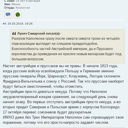
С нами:
14 лет 8 месяцев
Имя:
Женис
Откуда:
Казахстан
Отправить личное сообщение
ICQ
#4
20.03.2019, 19:26
Лукич Самарский писал(а):
Разгром Наполеона сразу после смерти смерти троих из четырёх
глав коалиции выглядит не слишком правдоподобно.
Боеспособность частей Австрийской империи, да и Прусского
королевства до приведения их присяге новым монархам будет под
большим вопросом.
Насчет австрийцев и пруссаков вы не правы. В начале 1813 года,
когда русские войска освобождали Польшу и Германию именно
прусские генералы Йорк, Шарнхорст, Клаузевиц, Лютцов склонили
Фридриха-Вильгельма к союзу с Россией. Так что пруссаки наоборот
будут биться ожесточенней, чтобы отомстить.
Австрийцам просто деваться некуда. Потому что Наполеон
неудовлетворенный концом сражения, на следующий день снова
начнет атаку. Во первых отступать австрийцам просто некуда, а во
вторых придет Северная и Польская армии с корпусом Коллоредо.
17 октября перевес союзников будет двухкратным.
ИМХО даже без Трех Императоров Наполеон сам спровоцирует свое
поражение, потому что его просто-напросто задавят числом.