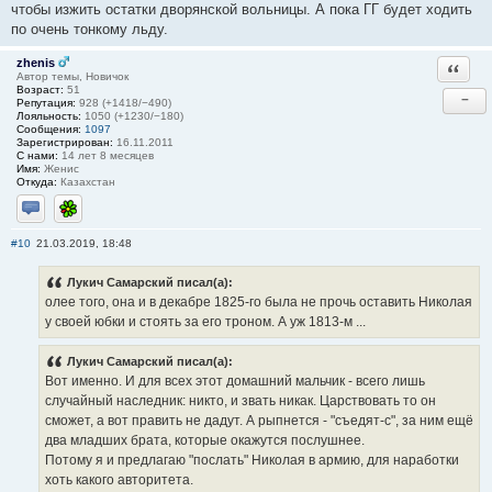
чтобы изжить остатки дворянской вольницы. А пока ГГ будет ходить
по очень тонкому льду.
zhenis
Ответи
Автор темы, Новичок
Возраст:
51
−
Репутация:
928 (+1418/−490)
Лояльность:
1050 (+1230/−180)
Сообщения:
1097
Зарегистрирован:
16.11.2011
С нами:
14 лет 8 месяцев
Имя:
Женис
Откуда:
Казахстан
Отправить личное сообщение
ICQ
#10
21.03.2019, 18:48
Лукич Самарский писал(а):
олее того, она и в декабре 1825-го была не прочь оставить Николая
у своей юбки и стоять за его троном. А уж 1813-м ...
Лукич Самарский писал(а):
Вот именно. И для всех этот домашний мальчик - всего лишь
случайный наследник: никто, и звать никак. Царствовать то он
сможет, а вот править не дадут. А рыпнется - "съедят-с", за ним ещё
два младших брата, которые окажутся послушнее.
Потому я и предлагаю "послать" Николая в армию, для наработки
хоть какого авторитета.