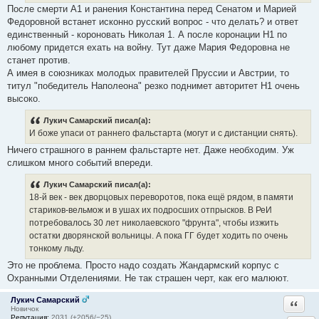
После смерти А1 и ранения Константина перед Сенатом и Марией
Федоровной встанет исконно русский вопрос - что делать? и ответ
единственный - короновать Николая 1. А после коронации Н1 по
любому придется ехать на войну. Тут даже Мария Федоровна не
станет против.
А имея в союзниках молодых правителей Пруссии и Австрии, то
титул "победитель Наполеона" резко поднимет авторитет Н1 очень
высоко.
Лукич Самарский писал(а):
И боже упаси от раннего фальстарта (могут и с дистанции снять).
Ничего страшного в раннем фальстарте нет. Даже необходим. Уж
слишком много событий впереди.
Лукич Самарский писал(а):
18-й век - век дворцовых переворотов, пока ещё рядом, в памяти
стариков-вельмож и в ушах их подросших отпрысков. В РеИ
потребовалось 30 лет николаевского "фрунта", чтобы изжить
остатки дворянской вольницы. А пока ГГ будет ходить по очень
тонкому льду.
Это не проблема. Просто надо создать Жандармский корпус с
Охранными Отделениями. Не так страшен черт, как его малюют.
Лукич Самарский
Ответи
Новичок
Репутация:
2031 (+2056/−25)