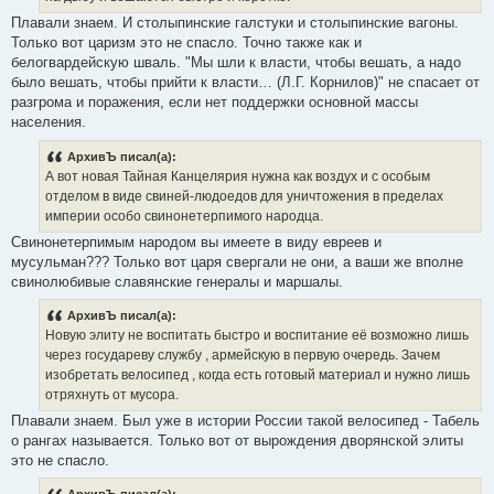
Плавали знаем. И столыпинские галстуки и столыпинские вагоны.
Только вот царизм это не спасло. Точно также как и
белогвардейскую шваль. "Мы шли к власти, чтобы вешать, а надо
было вешать, чтобы прийти к власти… (Л.Г. Корнилов)" не спасает от
разгрома и поражения, если нет поддержки основной массы
населения.
АрхивЪ писал(а):
А вот новая Тайная Канцелярия нужна как воздух и с особым
отделом в виде свиней-людоедов для уничтожения в пределах
империи особо свинонетерпимого народца.
Свинонетерпимым народом вы имеете в виду евреев и
мусульман??? Только вот царя свергали не они, а ваши же вполне
свинолюбивые славянские генералы и маршалы.
АрхивЪ писал(а):
Новую элиту не воспитать быстро и воспитание её возможно лишь
через государеву службу , армейскую в первую очередь. Зачем
изобретать велосипед , когда есть готовый материал и нужно лишь
отряхнуть от мусора.
Плавали знаем. Был уже в истории России такой велосипед - Табель
о рангах называется. Только вот от вырождения дворянской элиты
это не спасло.
АрхивЪ писал(а):