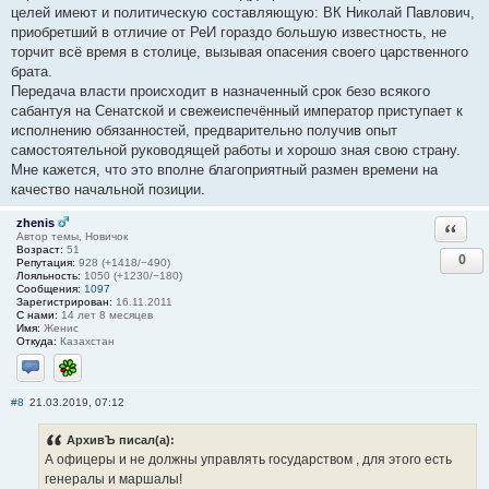
целей имеют и политическую составляющую: ВК Николай Павлович,
приобретший в отличие от РеИ гораздо большую известность, не
торчит всё время в столице, вызывая опасения своего царственного
брата.
Передача власти происходит в назначенный срок безо всякого
сабантуя на Сенатской и свежеиспечённый император приступает к
исполнению обязанностей, предварительно получив опыт
самостоятельной руководящей работы и хорошо зная свою страну.
Мне кажется, что это вполне благоприятный размен времени на
качество начальной позиции.
zhenis
Ответи
Автор темы, Новичок
Возраст:
51
0
Репутация:
928 (+1418/−490)
Лояльность:
1050 (+1230/−180)
Сообщения:
1097
Зарегистрирован:
16.11.2011
С нами:
14 лет 8 месяцев
Имя:
Женис
Откуда:
Казахстан
Отправить личное сообщение
ICQ
#8
21.03.2019, 07:12
АрхивЪ писал(а):
А офицеры и не должны управлять государством , для этого есть
генералы и маршалы!