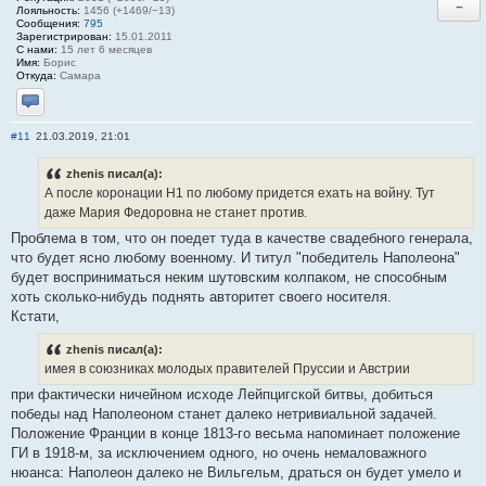
−
Лояльность:
1456 (+1469/−13)
Сообщения:
795
Зарегистрирован:
15.01.2011
С нами:
15 лет 6 месяцев
Имя:
Борис
Откуда:
Самара
Отправить личное сообщение
#11
21.03.2019, 21:01
zhenis писал(а):
А после коронации Н1 по любому придется ехать на войну. Тут
даже Мария Федоровна не станет против.
Проблема в том, что он поедет туда в качестве свадебного генерала,
что будет ясно любому военному. И титул "победитель Наполеона"
будет восприниматься неким шутовским колпаком, не способным
хоть сколько-нибудь поднять авторитет своего носителя.
Кстати,
zhenis писал(а):
имея в союзниках молодых правителей Пруссии и Австрии
при фактически ничейном исходе Лейпцигской битвы, добиться
победы над Наполеоном станет далеко нетривиальной задачей.
Положение Франции в конце 1813-го весьма напоминает положение
ГИ в 1918-м, за исключением одного, но очень немаловажного
нюанса: Наполеон далеко не Вильгельм, драться он будет умело и