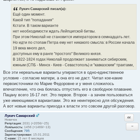
Лукич Самарский писал(а):
Ещё один момент.
Какой тип "попадания"
Кстати. В таком варианте
нет необходимости ждать Лейпцигской битвы.
При этом Николай не становится императором в семнадцать лет.
Но идти по стопам Петра ему нет никакого смысла: в России начала
19 века много дел,
доступных ему в ранге "простого" Великого князя.
В 1822-1824 годах Николай продолжает заниматься сибирским,
южным (СПБ - Минск - Киев - Севастополь) и "кавказским" трактами,
Все эти нереальные варианты упираются в одно-единственное
условие - согласие матери, а она его не даст. Читал кое-какие
первоисточники по Марие Федоровне и у меня сложилось
впечатление, что она боялась отпустить его в свободное плавание.
Пацану всего 16-17 лет. Это первое. Второе - а зачем пользоваться
уже имеющимися вариантами. Это же неинтересно для обсуждения.
А вот новые варианты прихода к власти это совсем другой разговор.
Лукич Самарский
Ответи
Новичок
Репутация:
2031 (+2056/−25)
−
Лояльность:
1456 (+1469/−13)
Сообщения:
795
Зарегистрирован:
15.01.2011
С нами:
15 лет 6 месяцев