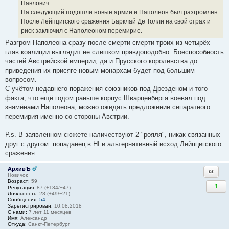
Павлович.
На следующий подошли новые армии и Наполеон был разгромлен
.
После Лейпцигского сражения Барклай Де Толли на свой страх и
риск заключил с Наполеоном перемирие.
Разгром Наполеона сразу после смерти смерти троих из четырёх
глав коалиции выглядит не слишком правдоподобно. Боеспособность
частей Австрийской империи, да и Прусского королевства до
приведения их присяге новым монархам будет под большим
вопросом.
С учётом недавнего поражения союзников под Дрезденом и того
факта, что ещё годом раньше корпус Шварценберга воевал под
знамёнами Наполеона, можно ожидать предложение сепаратного
перемирия именно со стороны Австрии.
P.s. В заявленном сюжете наличествуют 2 "рояля", никак связанных
друг с другом: попаданец в НI и альтернативный исход Лейпцигского
сражения.
АрхивЪ
Ответи
Новичок
Возраст:
59
1
Репутация:
87 (+134/−47)
Лояльность:
28 (+49/−21)
Сообщения:
54
Зарегистрирован:
10.08.2018
С нами:
7 лет 11 месяцев
Имя:
Александр
Откуда:
Санкт-Петербург