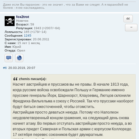
Даже если Вы параноик - это не значит , что за Вами не следят. А я паранойей не
болею - я ею наслаждаюсь.
fox2trot
Ответи
Новичок
Возраст:
59
−
Репутация:
1943 (+2007/−64)
Лояльность:
165 (+179/−14)
Сообщения:
1245
Зарегистрирован:
20.06.2011
С нами:
15 лет 1 месяц
Имя:
Юрий
Откуда:
Орел
Отправить личное сообщение
Сайт
#6
20.03.2019, 20:07
zhenis писал(а):
Насчет австрийцев и пруссаков вы не правы. В начале 1813 года,
когда русские войска освобождали Польшу и Германию именно
прусские генералы Йорк, Шарнхорст, Клаузевиц, Лютцов склонили
Фридриха-Вильгельма к союзу с Россией. Так что пруссаки наоборот
будут биться ожесточенней, чтобы отомстить.
Австрийцам просто деваться некуда. Потому что Наполеон
неудовлетворенный концом сражения, на следующий день снова
начнет атаку. Во первых отступать австрийцам просто некуда, а во
вторых придет Северная и Польская армии с корпусом Коллоредо.
17 октября перевес союзников будет двухкратным.