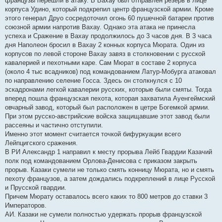
французы перешли в атаку. В Вахау был отправлен резерв в лице
корпуса Удино, который подкрепил центр французской армии. Кроме
этого генерал Друо сосредоточил огонь 60 пушечной батареи против
союзной армии напротив Вахау. Однако эта атака не принесла
успеха и Сражение в Вахау продолжилось до 3 часов дня. В 3 часа
дня Наполеон бросил в Вахау 2 конных корпуса Мюрата. Один из
корпусов по левой стороне Вахау завяз в столкновении с русской
кавалерией и пехотными каре. Сам Мюрат в составе 2 корпуса
(около 4 тыс всадников) под командованием Латур-Мобурга атаковал
по направлению селение Госса. Здесь он столкнулся с 10
эскадронами легкой кавалерии русских, которые были смяты. Тогда
вперед пошла французская пехота, которая захватила Ауенгеймский
овчарный завод, который был расположен в цетре Богемкой армии.
При этом русско-австрийские войска защищавшие этот завод были
рассеяны и частично отступили.
Именно этот момент считается точкой бифуркуации всего
Лейпцигского сражения.
В РИ Александр 1 направил к месту прорыва Лейб Гвардии Казачий
полк под командованием Орлова-Денисова с приказом закрыть
прорыв. Казаки сумели не только смять конницу Мюрата, но и смять
пехоту французов, а затем дождались подкреплений в лице Русской
и Прусской гвардии.
Причем Мюрату оставалось всего каких то 800 метров до ставки 3
Императоров.
АИ. Казаки не сумели полностью удержать прорыв французской