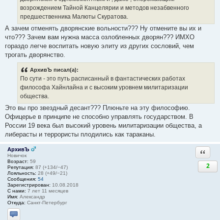
возрождением Тайной Канцелярии и методов незабвенного
предшественника Малюты Скуратова.
А зачем отменять дворянские вольности??? Ну отмените вы их и
что??? Зачем вам нужна масса озлобленных дворян??? ИМХО
гораздо легче воспитать новую элиту из других сословий, чем
трогать дворянство.
АрхивЪ писал(а):
По сути - это путь расписанный в фантастических работах
философа Хайнлайна и с высоким уровнем милитаризации
общества.
Это вы про звездный десант??? Плюньте на эту философию.
Офицерье в принципе не способно управлять государством. В
России 19 века был высокий уровень милитаризации общества, а
либерасты и террористы плодились как тараканы.
АрхивЪ
Ответи
Новичок
Возраст:
59
2
Репутация:
87 (+134/−47)
Лояльность:
28 (+49/−21)
Сообщения:
54
Зарегистрирован:
10.08.2018
С нами:
7 лет 11 месяцев
Имя:
Александр
Откуда:
Санкт-Петербург