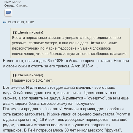
Имя:
Борис
Откуда:
Самара
Отправить личное сообщение
#9
21.03.2019, 18:02
zhenis писал(а):
Все эти нереальные варианты упираются в одно-единственное
условие - согласие матери, а она его не даст. Читал кое-какие
первоисточники по Марие Федоровне и у меня сложилось
впечатление, что она боялась отпустить его в свободное плавание.
Более того, она и в декабре 1825-го была не прочь оставить Николая
у своей юбки и стоять за его троном. А уж 1813-м ...
zhenis писал(а):
Пацану всего 16-17 лет.
Вот именно. И для всех этот домашний мальчик - всего лишь
случайный наследник: никто, и звать никак. Царствовать то он
сможет, а вот править не дадут. А рыпнется - "съедят-с", за ним ещё
два младших брата, которые окажутся послушнее.
Потому я и предлагаю "послать" Николая в армию, для наработки
хоть какого авторитета. И боже упаси от раннего фальстарта (могут и
с дистанции снять). 18-й век - век дворцовых переворотов, пока ещё
рядом, в памяти стариков-вельмож и в ушах их подросших
отпрысков. В РеИ потребовалось 30 лет николаевского "фрунта",