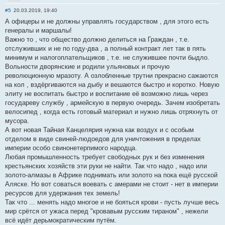
Отправить личное сообщение
#5
20.03.2019, 19:40
А офицеры и не должны управлять государством , для этого есть
генералы и маршалы!
Важно то , что общество должно делиться на Граждан , т.е.
отслуживших и не по году-два , а полный контракт лет так в пять
минимум и налогоплательщиков , т.е. не служившее почти быдло.
Вольности дворянские и родили ульяновых и прочую
революционную мразоту. А озлобленные трутни прекрасно сажаются
на кол , вздёргиваются на дыбу и вешаются быстро и коротко. Новую
элиту не воспитать быстро и воспитание её возможно лишь через
государеву службу , армейскую в первую очередь. Зачем изобретать
велосипед , когда есть готовый материал и нужно лишь отряхнуть от
мусора.
А вот новая Тайная Канцелярия нужна как воздух и с особым
отделом в виде свиней-людоедов для уничтожения в пределах
империи особо свинонетерпимого народца.
Любая промышленность требует свободных рук и без изменения
крестьянских хозяйств эти руки не найти. Так что надо , надо или
золото-алмазы в Африке поднимать или золото на пока ещё русской
Аляске. Но вот соваться воевать с амерами не стоит - нет в империи
ресурсов для удержания тех земель!
Так что ... менять надо многое и не бояться крови - пусть лучше весь
мир срётся от ужаса перед "кровавым русским тираном" , нежели
всё идёт дерьмократическим путём.