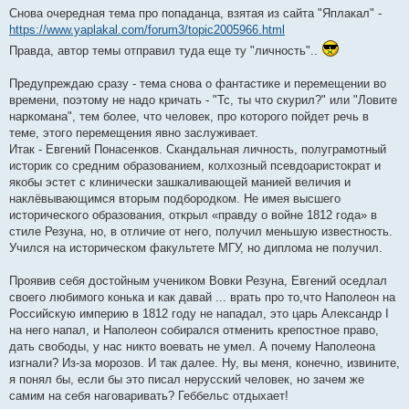
Снова очередная тема про попаданца, взятая из сайта "Яплакал" -
https://www.yaplakal.com/forum3/topic2005966.html
Правда, автор темы отправил туда еще ту "личность"..
Предупреждаю сразу - тема снова о фантастике и перемещении во
времени, поэтому не надо кричать - "Тс, ты что скурил?" или "Ловите
наркомана", тем более, что человек, про которого пойдет речь в
теме, этого перемещения явно заслуживает.
Итак - Евгений Понасенков. Скандальная личность, полуграмотный
историк со средним образованием, колхозный псевдоаристократ и
якобы эстет с клинически зашкаливающей манией величия и
наклёвывающимся вторым подбородком. Не имея высшего
исторического образования, открыл «правду о войне 1812 года» в
стиле Резуна, но, в отличие от него, получил меньшую известность.
Учился на историческом факультете МГУ, но диплома не получил.
Проявив себя достойным учеником Вовки Резуна, Евгений оседлал
своего любимого конька и как давай ... врать про то,что Наполеон на
Российскую империю в 1812 году не нападал, это царь Александр I
на него напал, и Наполеон собирался отменить крепостное право,
дать свободы, у нас никто воевать не умел. А почему Наполеона
изгнали? Из-за морозов. И так далее. Ну, вы меня, конечно, извините,
я понял бы, если бы это писал нерусский человек, но зачем же
самим на себя наговаривать? Геббельс отдыхает!