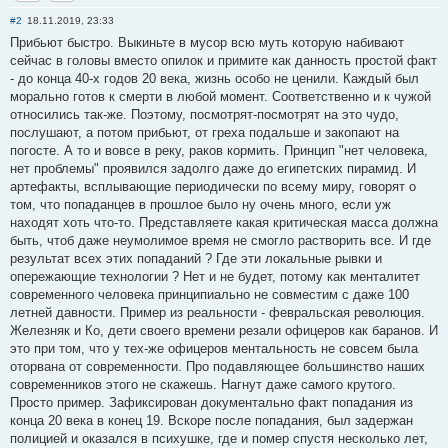
Отправить личное сообщение
Сайт
#2
18.11.2019, 23:33
Прибьют быстро. Выкиньте в мусор всю муть которую набивают
сейчас в головы вместо опилок и примите как данность простой факт
- до конца 40-х годов 20 века, жизнь особо не ценили. Каждый был
морально готов к смерти в любой момент. Соответственно и к чужой
относились так-же. Поэтому, посмотрят-посмотрят на это чудо,
послушают, а потом прибьют, от греха подальше и закопают на
погосте. А то и вовсе в реку, раков кормить. Принцип "нет человека,
нет проблемы" проявился задолго даже до египетских пирамид. И
артефакты, всплывающие периодически по всему миру, говорят о
том, что попаданцев в прошлое было ну очень много, если уж
находят хоть что-то. Представляете какая критическая масса должна
быть, чтоб даже неумолимое время не смогло растворить все. И где
результат всех этих попаданий ? Где эти локальные рывки и
опережающие технологии ? Нет и не будет, потому как менталитет
современного человека принципиально не совместим с даже 100
летней давности. Пример из реальности - февральская революция.
Железняк и Ко, дети своего времени резали офицеров как баранов. И
это при том, что у тех-же офицеров ментальность не совсем была
оторвана от современности. Про подавляющее большинство наших
современников этого не скажешь. Нагнут даже самого крутого.
Просто пример. Зафиксирован документально факт попадания из
конца 20 века в конец 19. Вскоре после попадания, был задержан
полицией и оказался в психушке, где и помер спустя несколько лет,