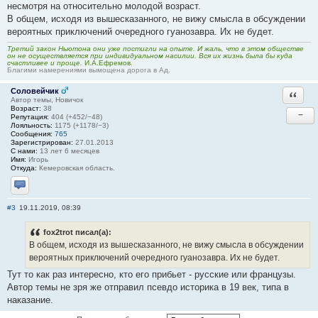
несмотря на относительно молодой возраст.
В общем, исходя из вышесказанного, не вижу смысла в обсуждении
вероятных приключений очередного гуанозавра. Их не будет.
Третий закон Ньютона они уже постигли на опыте. И жаль, что в этом обществе
он не осуществляется при индивидуальном насилии. Вся их жизнь была бы куда
счастливее и проще.
И.А.Ефремов.
Благими намерениями вымощена дорога в Ад.
Соловейчик
Ответи
Автор темы, Новичок
Возраст:
38
−
Репутация:
404 (+452/−48)
Лояльность:
1175 (+1178/−3)
Сообщения:
765
Зарегистрирован:
27.01.2013
С нами:
13 лет 6 месяцев
Имя:
Игорь
Откуда:
Кемеровская область.
Отправить личное сообщение
#3
19.11.2019, 08:39
fox2trot писал(а):
В общем, исходя из вышесказанного, не вижу смысла в обсуждении
вероятных приключений очередного гуанозавра. Их не будет.
Тут то как раз интересно, кто его прибьет - русские или французы.
Автор темы не зря же отправил псевдо историка в 19 век, типа в
наказание.