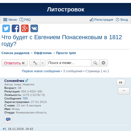
Литостровок
Меню
FAQ
Регистрация
Вход
Что будет с Евгением Понасенковым в 1812
году?
Список разделов
Оффтопик
Просто трёп
Ответить
Первое новое сообщение
• 3 сообщения • Страница 1 из 1
Соловейчик
Ответи
Автор темы, Новичок
Возраст:
38
−
Репутация:
404 (+452/−48)
Лояльность:
1175 (+1178/−3)
Сообщения:
765
Зарегистрирован:
27.01.2013
С нами:
13 лет 6 месяцев
Имя:
Игорь
Откуда:
Кемеровская область.
Отправить личное сообщение
#1
18.11.2019, 16:42