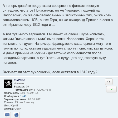
А теперь давайте представим совершенно фантастическую
ситуацию, что этот Понасенков, он же "человек, похожий на
Наполеона", он же самовлюбленный и эгоистичный тип, он же хрен
зашкаливающим ЧСВ, он же Гора, он же обжора.))) Пришел в себя в
октябрьском лесу 1812 года и ...
А вот тут много вариантов. Он может на своей шкуре испытать,
какими "цивилизованными" были вояки Наполеона. Хорошо так
испытать, от души. Например, французские кавалеристы могут его
гонять по полю, осыпая ударами кнута; могут повесить, как шпиона.
И даже причины не нужны - достаточно озлобленности после
нападений партизан, а тут "гость из будущего под горячую руку
попался.
Выживет ли этот пухлощекий, если окажется в 1812 году?
fox2trot
Ответи
Новичок
Возраст:
59
2
Репутация:
1943 (+2007/−64)
Лояльность:
165 (+179/−14)
Сообщения:
1245
Зарегистрирован:
20.06.2011
С нами:
15 лет 1 месяц
Имя:
Юрий
Откуда:
Орел