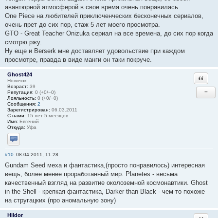
авантюрной атмосферой в свое время очень понравилась.
One Piece на любителей приключенческих бесконечных сериалов,
очень прет до сих пор, стаж 5 лет моего просмотра.
GTO - Great Teacher Onizuka сериал на все времена, до сих пор когда
смотрю ржу.
Ну еще и Berserk мне доставляет удовольствие при каждом
просмотре, правда в виде манги он таки покруче.
Ghost424
Ответи
Новичок
Возраст:
39
−
Репутация:
0 (+0/−0)
Лояльность:
0 (+0/−0)
Сообщения:
2
Зарегистрирован:
06.03.2011
С нами:
15 лет 5 месяцев
Имя:
Евгений
Откуда:
Уфа
Отправить личное сообщение
#10
08.04.2011, 11:28
Gundam Seed меха и фантастика,(просто понравилось) интересная
вещь, более менее проработанный мир. Planetes - весьма
качественный взгляд на развитие околоземной космонавтики. Ghost
in the Shell - крепкая фантастика, Darker than Black - чем-то похоже
на стругацких (про аномальную зону)
Hildor
Ответи