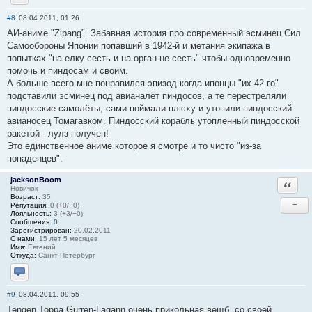
Отправить личное сообщение
#8
08.04.2011, 01:26
АИ-аниме "Zipang". Забавная история про современный эсминец Сил
Самообороны Японии попавший в 1942-й и метания экипажа в
попытках "на елку сесть и на орган не сесть" чтобы одновременно
помочь и пиндосам и своим.
А больше всего мне понравился эпизод когда ипонцы "их 42-го"
подставили эсминец под авианалёт пиндосов, а те перестреляли
пиндосские самолёты, сами поймали плюху и утопили пиндосский
авианосец Томагавком. Пиндосский корабль утопленный пиндосской
ракетой - лулз получен!
Это единственное аниме которое я смотре и то чисто "из-за
попаденцев".
jacksonBoom
Ответи
Новичок
Возраст:
35
−
Репутация:
0 (+0/−0)
Лояльность:
3 (+3/−0)
Сообщения:
0
Зарегистрирован:
20.02.2011
С нами:
15 лет 5 месяцев
Имя:
Евгений
Откуда:
Санкт-Петербург
Отправить личное сообщение
#9
08.04.2011, 09:55
Tengen Toppa Gurren-Lagann очень прикольная вещб, со своей