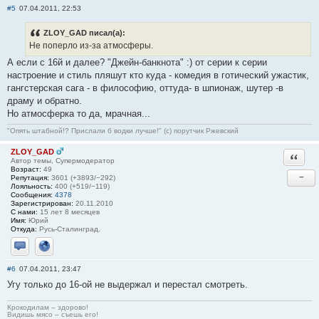
#5
07.04.2011, 22:53
ZLOY_GAD писал(а):
Не поперло из-за атмосферы.
А если с 16й и далее? "Джейн-банкнота" :) от серии к серии
настроение и стиль пляшут кто куда - комедия в готический ужастик,
гангстерская сага - в философию, оттуда- в шпионаж, шутер -в
драму и обратно.
Но атмосферка то да, мрачная...
"Опять штабной!? Прислали б водки лучше!" (с) порутчик Ржевский
ZLOY_GAD
Ответи
Автор темы, Супермодератор
Возраст:
49
−
Репутация:
3601 (+3893/−292)
Лояльность:
400 (+519/−119)
Сообщения:
4378
Зарегистрирован:
20.11.2010
С нами:
15 лет 8 месяцев
Имя:
Юрий
Откуда:
Русь-Сталинград.
Отправить личное сообщение
Сайт
#6
07.04.2011, 23:47
Угу только до 16-ой не выдержал и перестал смотреть.
Крокодилам – здорово!
Видишь мясо – съешь его!