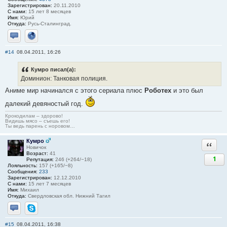
Зарегистрирован:
20.11.2010
С нами:
15 лет 8 месяцев
Имя:
Юрий
Откуда:
Русь-Сталинград.
Отправить личное сообщение
Сайт
#14
08.04.2011, 16:26
Кумро писал(а):
Доминион: Танковая полиция.
Аниме мир начинался с этого сериала плюс
Роботех
и это был
далекий девяностый год.
Крокодилам – здорово!
Видишь мясо – съешь его!
Ты ведь парень с норовом…
Кумро
Ответи
Новичок
Возраст:
41
1
Репутация:
246 (+264/−18)
Лояльность:
157 (+165/−8)
Сообщения:
233
Зарегистрирован:
12.12.2010
С нами:
15 лет 7 месяцев
Имя:
Михаил
Откуда:
Свердловская обл. Нижний Тагил
Отправить личное сообщение
Skype
#15
08.04.2011, 16:38