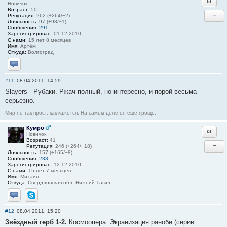
Новичок
Возраст:
50
−
Репутация:
262 (+264/−2)
Лояльность:
97 (+98/−1)
Сообщения:
291
Зарегистрирован:
01.12.2010
С нами:
15 лет 8 месяцев
Имя:
Артём
Откуда:
Волгоград
Отправить личное сообщение
#11
08.04.2011, 14:59
Slayers - Рубаки. Ржач полный, но интересно, и порой весьма
серьезно.
Мир не так прост, как кажется. На самом деле он еще проще.
Кумро
Ответи
Новичок
Возраст:
41
−
Репутация:
246 (+264/−18)
Лояльность:
157 (+165/−8)
Сообщения:
233
Зарегистрирован:
12.12.2010
С нами:
15 лет 7 месяцев
Имя:
Михаил
Откуда:
Свердловская обл. Нижний Тагил
Отправить личное сообщение
Skype
#12
08.04.2011, 15:20
Звёздный герб 1-2.
Космоопера. Экранизация ранобе (серии