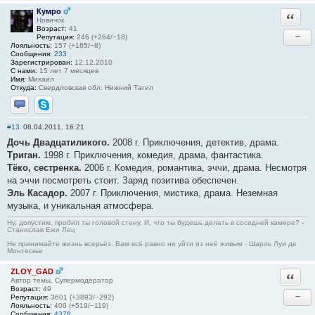
Кумро
Ответи
Новичок
Возраст:
41
−
Репутация:
246 (+264/−18)
Лояльность:
157 (+165/−8)
Сообщения:
233
Зарегистрирован:
12.12.2010
С нами:
15 лет 7 месяцев
Имя:
Михаил
Откуда:
Свердловская обл. Нижний Тагил
Отправить личное сообщение
Skype
#13
08.04.2011, 16:21
Дочь Двадцатиликого.
2008 г. Приключения, детектив, драма.
Триган.
1998 г. Приключения, комедия, драма, фантастика.
Тёко, сестренка.
2006 г. Комедия, романтика, эччи, драма. Несмотря
на эччи посмотреть стоит. Заряд позитива обеспечен.
Эль Касадор.
2007 г. Приключения, мистика, драма. Неземная
музыка, и уникальная атмосфера.
Ну, допустим, пробил ты головой стену. И, что ты будешь делать в соседней камере? -
Станислав Ежи Лец
Не принимайте жизнь всерьёз. Вам всё равно не уйти из неё живым - Шарль Луи де
Монтескье
ZLOY_GAD
Ответи
Автор темы, Супермодератор
Возраст:
49
−
Репутация:
3601 (+3893/−292)
Лояльность:
400 (+519/−119)
Сообщения:
4378