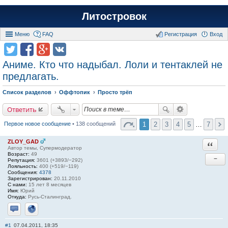
Литостровок
Меню
FAQ
Регистрация
Вход
Аниме. Кто что надыбал. Лоли и тентаклей не
предлагать.
Список разделов
Оффтопик
Просто трёп
Ответить
1
2
3
4
5
…
7
Первое новое сообщение
• 138 сообщений
ZLOY_GAD
Ответи
Автор темы, Супермодератор
Возраст:
49
−
Репутация:
3601 (+3893/−292)
Лояльность:
400 (+519/−119)
Сообщения:
4378
Зарегистрирован:
20.11.2010
С нами:
15 лет 8 месяцев
Имя:
Юрий
Откуда:
Русь-Сталинград.
Отправить личное сообщение
Сайт
#1
07.04.2011, 18:35