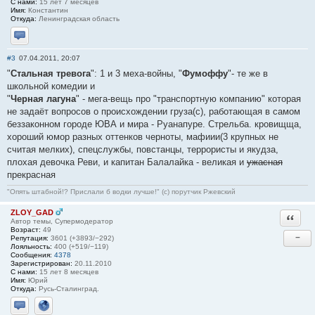
С нами:
15 лет 7 месяцев
Имя:
Константин
Откуда:
Ленинградская область
Отправить личное сообщение
#3
07.04.2011, 20:07
"
Стальная тревога
": 1 и 3 меха-войны, "
Фумоффу
"- те же в
школьной комедии и
"
Черная лагуна
" - мега-вещь про "транспортную компанию" которая
не задаёт вопросов о происхождении груза(с), работающая в самом
беззаконном городе ЮВА и мира - Руанапуре. Стрельба. кровищща,
хороший юмор разных оттенков черноты, мафиии(3 крупных не
считая мелких), спецслужбы, повстанцы, террористы и якудза,
плохая девочка Реви, и капитан Балалайка - великая и
ужасная
прекрасная
"Опять штабной!? Прислали б водки лучше!" (с) порутчик Ржевский
ZLOY_GAD
Ответи
Автор темы, Супермодератор
Возраст:
49
−
Репутация:
3601 (+3893/−292)
Лояльность:
400 (+519/−119)
Сообщения:
4378
Зарегистрирован:
20.11.2010
С нами:
15 лет 8 месяцев
Имя:
Юрий
Откуда:
Русь-Сталинград.