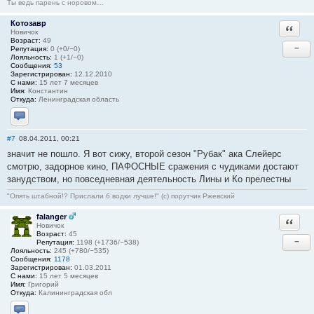
Ты ведь парень с норовом…
Котозавр
Ответи
Новичок
Возраст:
49
−
Репутация:
0 (+0/−0)
Лояльность:
1 (+1/−0)
Сообщения:
53
Зарегистрирован:
12.12.2010
С нами:
15 лет 7 месяцев
Имя:
Константин
Откуда:
Ленинградская область
Отправить личное сообщение
#7
08.04.2011, 00:21
значит не пошло. Я вот сижу, второй сезон "Рубак" ака Слейерс
смотрю, задорное кино, ПАФОСНЫЕ сражения с чудиками достают
занудством, но повседневная деятельность Лины и Ко прелестны
"Опять штабной!? Прислали б водки лучше!" (с) порутчик Ржевский
falanger
Ответи
Новичок
Возраст:
45
−
Репутация:
1198 (+1736/−538)
Лояльность:
245 (+780/−535)
Сообщения:
1178
Зарегистрирован:
01.03.2011
С нами:
15 лет 5 месяцев
Имя:
Григорий
Откуда:
Калининградская обл