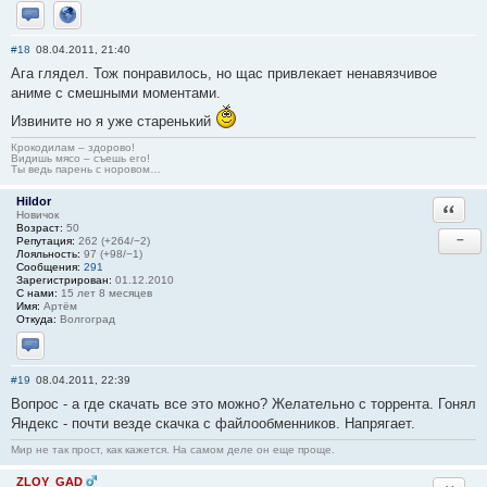
Отправить личное сообщение
Сайт
#18
08.04.2011, 21:40
Ага глядел. Тож понравилось, но щас привлекает ненавязчивое
аниме с смешными моментами.
Извините но я уже старенький
Крокодилам – здорово!
Видишь мясо – съешь его!
Ты ведь парень с норовом…
Hildor
Ответи
Новичок
Возраст:
50
−
Репутация:
262 (+264/−2)
Лояльность:
97 (+98/−1)
Сообщения:
291
Зарегистрирован:
01.12.2010
С нами:
15 лет 8 месяцев
Имя:
Артём
Откуда:
Волгоград
Отправить личное сообщение
#19
08.04.2011, 22:39
Вопрос - а где скачать все это можно? Желательно с торрента. Гонял
Яндекс - почти везде скачка с файлообменников. Напрягает.
Мир не так прост, как кажется. На самом деле он еще проще.
ZLOY_GAD