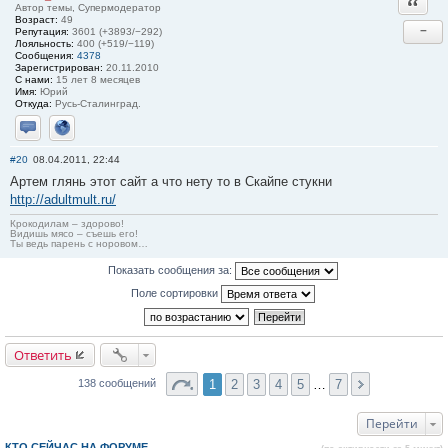
Ответи
Автор темы, Супермодератор
Возраст:
49
−
Репутация:
3601 (+3893/−292)
Лояльность:
400 (+519/−119)
Сообщения:
4378
Зарегистрирован:
20.11.2010
С нами:
15 лет 8 месяцев
Имя:
Юрий
Откуда:
Русь-Сталинград.
Отправить личное сообщение
Сайт
#20
08.04.2011, 22:44
Артем глянь этот сайт а что нету то в Скайпе стукни
http://adultmult.ru/
Крокодилам – здорово!
Видишь мясо – съешь его!
Ты ведь парень с норовом…
Показать сообщения за:
Поле сортировки
Ответить
1
2
3
4
5
…
7
138 сообщений
Перейти
КТО СЕЙЧАС НА ФОРУМЕ