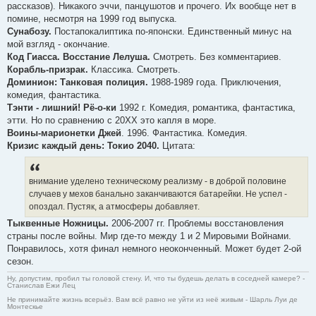
рассказов). Никакого эччи, панцушотов и прочего. Их вообще нет в
помине, несмотря на 1999 год выпуска.
Сунабозу.
Постапокалиптика по-японски. Единственный минус на
мой взгляд - окончание.
Код Гиасса. Восстание Лелуша.
Смотреть. Без комментариев.
Корабль-призрак.
Классика. Смотреть.
Доминион: Танковая полиция.
1988-1989 года. Приключения,
комедия, фантастика.
Тэнти - лишний! Рё-о-ки
1992 г. Комедия, романтика, фантастика,
этти. Но по сравнению с 20ХХ это капля в море.
Воины-марионетки Джей
. 1996. Фантастика. Комедия.
Кризис каждый день: Токио 2040.
Цитата:
внимание уделено техническому реализму - в доброй половине
случаев у мехов банально заканчиваются батарейки. Не успел -
опоздал. Пустяк, а атмосферы добавляет.
Тыквенные Ножницы.
2006-2007 гг. Проблемы восстановления
страны после войны. Мир где-то между 1 и 2 Мировыми Войнами.
Понравилось, хотя финал немного неоконченный. Может будет 2-ой
сезон.
Ну, допустим, пробил ты головой стену. И, что ты будешь делать в соседней камере? -
Станислав Ежи Лец
Не принимайте жизнь всерьёз. Вам всё равно не уйти из неё живым - Шарль Луи де
Монтескье