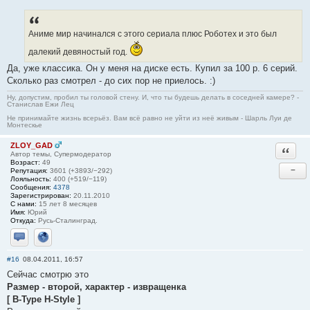
Аниме мир начинался с этого сериала плюс Роботех и это был
далекий девяностый год.
Да, уже классика. Он у меня на диске есть. Купил за 100 р. 6 серий.
Сколько раз смотрел - до сих пор не приелось. :)
Ну, допустим, пробил ты головой стену. И, что ты будешь делать в соседней камере? -
Станислав Ежи Лец
Не принимайте жизнь всерьёз. Вам всё равно не уйти из неё живым - Шарль Луи де
Монтескье
ZLOY_GAD
Ответи
Автор темы, Супермодератор
Возраст:
49
−
Репутация:
3601 (+3893/−292)
Лояльность:
400 (+519/−119)
Сообщения:
4378
Зарегистрирован:
20.11.2010
С нами:
15 лет 8 месяцев
Имя:
Юрий
Откуда:
Русь-Сталинград.
Отправить личное сообщение
Сайт
#16
08.04.2011, 16:57
Сейчас смотрю это
Размер - второй, характер - извращенка
[ B-Type H-Style ]