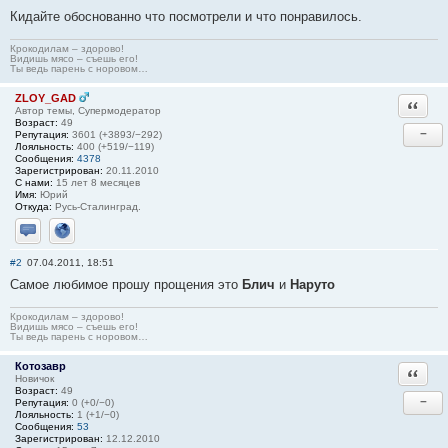
Кидайте обоснованно что посмотрели и что понравилось.
Крокодилам – здорово!
Видишь мясо – съешь его!
Ты ведь парень с норовом…
ZLOY_GAD
Ответи
Автор темы, Супермодератор
Возраст:
49
−
Репутация:
3601 (+3893/−292)
Лояльность:
400 (+519/−119)
Сообщения:
4378
Зарегистрирован:
20.11.2010
С нами:
15 лет 8 месяцев
Имя:
Юрий
Откуда:
Русь-Сталинград.
Отправить личное сообщение
Сайт
#2
07.04.2011, 18:51
Самое любимое прошу прощения это
Блич
и
Наруто
Крокодилам – здорово!
Видишь мясо – съешь его!
Ты ведь парень с норовом…
Котозавр
Ответи
Новичок
Возраст:
49
−
Репутация:
0 (+0/−0)
Лояльность:
1 (+1/−0)
Сообщения:
53
Зарегистрирован:
12.12.2010