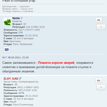
Ржач и сплошной угар.
Крокодилам – здорово!
Видишь мясо – съешь его!
Ты ведь парень с норовом…
Nettle
Ответи
Новичок
Возраст:
42
−
Репутация:
124 (+336/−212)
Лояльность:
2117 (+2217/−100)
Сообщения:
278
Зарегистрирован:
31.01.2011
С нами:
15 лет 6 месяцев
Имя:
Кристина
Откуда:
Русь, Запорожье
Отправить личное сообщение
#17
08.04.2011, 21:20
Самое запомнившееся -
Планета короля зверей
, понравился
сюжетом о выживании детей-близнецов на планете-ссылке и
обалденным экшеном.
ZLOY_GAD
Ответи
Автор темы, Супермодератор
Возраст:
49
−
Репутация:
3601 (+3893/−292)
Лояльность:
400 (+519/−119)
Сообщения:
4378
Зарегистрирован:
20.11.2010
С нами:
15 лет 8 месяцев
Имя:
Юрий
Откуда:
Русь-Сталинград.