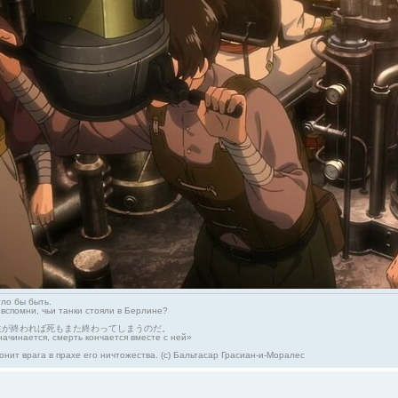
гло бы быть.
 вспомни, чьи танки стояли в Берлине?
生が終われば死もまた終わってしまうのだ。
начинается, смерть кончается вместе с ней»
онит врага в прахе его ничтожества. (с) Бальтасар Грасиан-и-Моралес