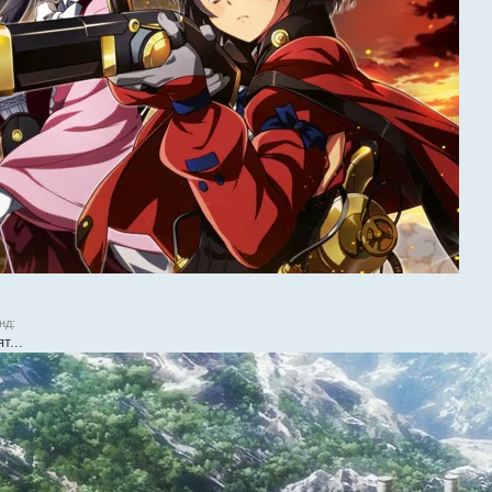
нд:
т...