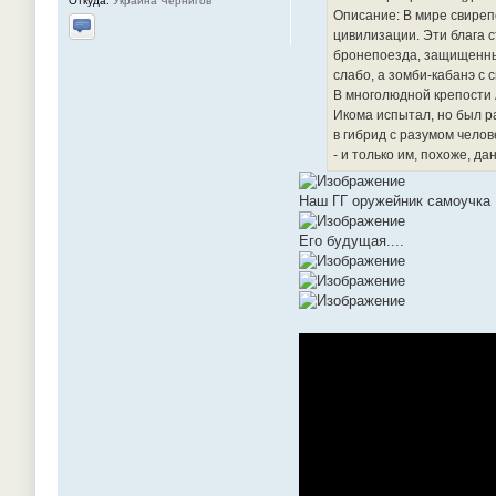
Откуда:
Украина Чернигов
Описание: В мире свиреп
цивилизации. Эти блага 
Отправить личное сообщение
бронепоезда, защищенные
слабо, а зомби-кабанэ с
В многолюдной крепости 
Икома испытал, но был р
в гибрид с разумом челов
- и только им, похоже, 
Наш ГГ оружейник самоучка
Его будущая....