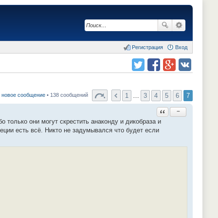
Регистрация
Вход
Поделиться в twitter.com
Поделиться в facebook.com
Поделиться в Google Plus
Поделиться в vk.com
1
…
3
4
5
6
7
 новое сообщение
• 138 сообщений
Ответить с цитатой
−
о только они могут скрестить анаконду и дикобраза и
реции есть всё. Никто не задумывался что будет если