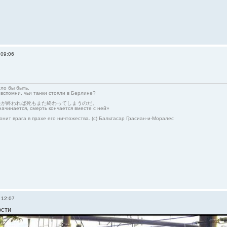
 09:06
гло бы быть.
 вспомни, чьи танки стояли в Берлине?
生が終われば死もまた終わってしまうのだ。
начинается, смерть кончается вместе с ней»
онит врага в прахе его ничтожества. (с) Бальтасар Грасиан-и-Моралес
 12:07
ости