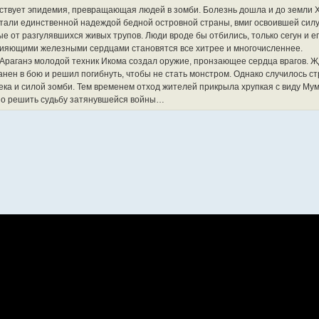
ствует эпидемия, превращающая людей в зомби. Болезнь дошла и до земли Х
стали единственной надеждой бедной островной страны, вмиг освоившей силу
 от разгулявшихся живых трупов. Люди вроде бы отбились, только сегун и его
 сияющими железными сердцами становятся все хитрее и многочисленнее.
Араганэ молодой техник Икома создал оружие, пронзающее сердца врагов. 
анен в бою и решил погибнуть, чтобы не стать монстром. Однако случилось ст
ека и силой зомби. Тем временем отход жителей прикрыла хрупкая с виду Мумэ
дано решить судьбу затянувшейся войны…