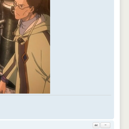
Ответить с цитатой
−