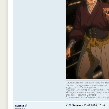
Альтернативка - книга о том, что мо
Прежде, чем писать альтернативку -
Я-شوروی — šûravî-Шурави
生が終わって死が始まるのではない。
«Когда кончается жизнь, смерть не 
寺山修司 Тэраяма Сюудзи
Лучшая месть - забвение, оно похор
#122
Sarmat
»
13.07.2016, 18:46
Sarmat
Новичок