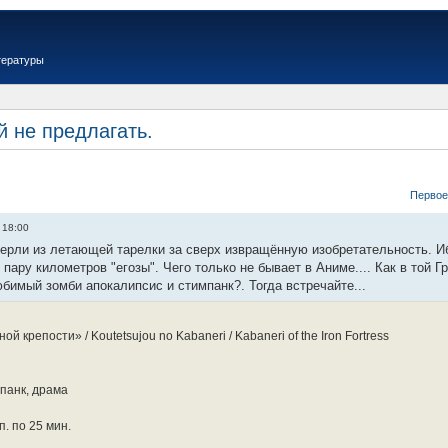
тературы
й не предлагать.
Первое
 18:00
перли из летающей тарелки за сверх извращённую изобретательность. Иб
пару километров "егозы". Чего только не бывает в Аниме.... Как в той Г
бимый зомби апокалипсис и стимпанк?. Тогда встречайте...
 крепости» / Koutetsujou no Kabaneri / Kabaneri of the Iron Fortress
панк, драма
. по 25 мин.