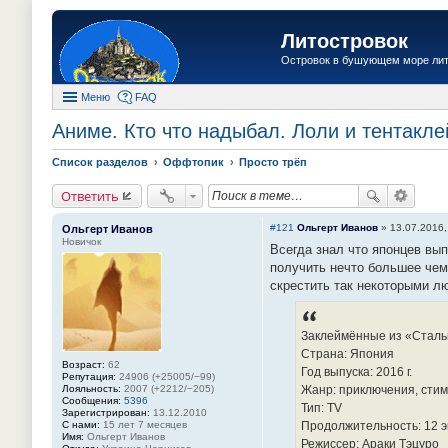
Литостровок
Островок в бушующем море ли
Меню
FAQ
Аниме. Кто что надыбал. Лоли и тентакле
Список разделов
Оффтопик
Просто трёп
Ответить
#121
Ольгерт Иванов
»
13.07.2016,
Ольгерт Иванов
Новичок
Всегда знал что японцев вы
получить нечто большее чем 
скрестить так некоторыми лю
Заклеймённые из «Стальной
Страна: Япония
Возраст:
62
Год выпуска: 2016 г.
Репутация:
24906 (+25005/−99)
Лояльность:
2007 (+2212/−205)
Жанр: приключения, стим
Сообщения:
5396
Тип: TV
Зарегистрирован:
13.12.2010
С нами:
15 лет 7 месяцев
Продолжительность: 12 эп
Имя:
Ольгерт Иванов
Режиссер: Араки Тэцуро