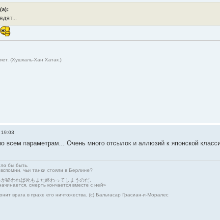
а):
ядят...
ет. (Хушхаль-Хан Хатак.)
 19:03
о всем параметрам... Очень много отсылок и аллюзий к японской класси
гло бы быть.
 вспомни, чьи танки стояли в Берлине?
生が終われば死もまた終わってしまうのだ。
начинается, смерть кончается вместе с ней»
онит врага в прахе его ничтожества. (с) Бальтасар Грасиан-и-Моралес