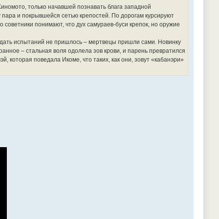
иномото, только начавшей познавать блага западной
 пара и покрывшейся сетью крепостей. По дорогам курсируют
 советники понимают, что дух самураев-буси крепок, но оружие
Ждать испытаний не пришлось – мертвецы пришли сами. Новинку
ранное – стальная воля одолела зов крови, и парень превратился
й, которая поведала Икоме, что таких, как они, зовут «кабанэри»