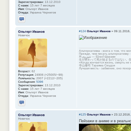
Зарегистрирован:
13.12.2010
С нами:
15 лет 7 месяцев
Имя:
Ольгерт Иванов
Откуда:
Украина Чернигов
Отправить личное сообщение
#124
Ольгерт Иванов
»
09.11.2016,
Ольгерт Иванов
Новичок
Альтернативка - книга о том, что мо
Прежде, чем писать альтернативку -
Я-شوروی — šûravî-Шурави
生が終わって死が始まるのではない。
«Когда кончается жизнь, смерть не 
寺山修司 Тэраяма Сюудзи
Лучшая месть - забвение, оно похор
Возраст:
62
Репутация:
24906 (+25005/−99)
Лояльность:
2007 (+2212/−205)
Сообщения:
5396
Зарегистрирован:
13.12.2010
С нами:
15 лет 7 месяцев
Имя:
Ольгерт Иванов
Откуда:
Украина Чернигов
Отправить личное сообщение
#125
Ольгерт Иванов
»
23.12.2016,
Ольгерт Иванов
Новичок
Пейзажи в аниме и в реальн