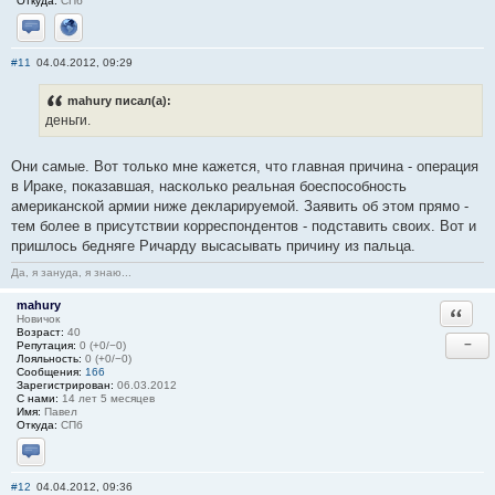
Откуда:
СПб
Отправить личное сообщение
Сайт
#11
04.04.2012, 09:29
mahury писал(а):
деньги.
Они самые. Вот только мне кажется, что главная причина - операция
в Ираке, показавшая, насколько реальная боеспособность
американской армии ниже декларируемой. Заявить об этом прямо -
тем более в присутствии корреспондентов - подставить своих. Вот и
пришлось бедняге Ричарду высасывать причину из пальца.
Да, я зануда, я знаю...
mahury
Ответи
Новичок
Возраст:
40
−
Репутация:
0 (+0/−0)
Лояльность:
0 (+0/−0)
Сообщения:
166
Зарегистрирован:
06.03.2012
С нами:
14 лет 5 месяцев
Имя:
Павел
Откуда:
СПб
Отправить личное сообщение
#12
04.04.2012, 09:36