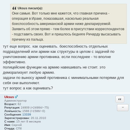
Uksus писал(а):
Они самые. Вот только мне кажется, что главная причина -
операция в Ираке, показавшая, насколько реальная
боеспособность американской армии ниже декларируемой.
Заявить об этом прямо - тем более в присутствии корреспондентов
- подставить своих. Вот и пришлось бедняге Ричарду высасывать
причину из пальца.
тут еще вопрос. как оценивать. боеспособность отдельных
подразделений или армии как структуры в целом с задачей по
уничтожению армии противника. если последнее - то вполне
эффективно.
полицейские функции на армию навешивать не стоит. это
деморализует любую армию.
задачи по выносу армий противника с минимальными потерями для
себя они выполняют.
тут вопрос а как оценивать?
Uksus
Ответи
Администратор
Возраст:
62
−
Репутация:
24909 (+24984/−75)
Лояльность:
1586 (+1586/−0)
Сообщения:
13339
Зарегистрирован:
20.11.2010
С нами:
15 лет 8 месяцев
Имя:
Сергей
Откуда:
СПб