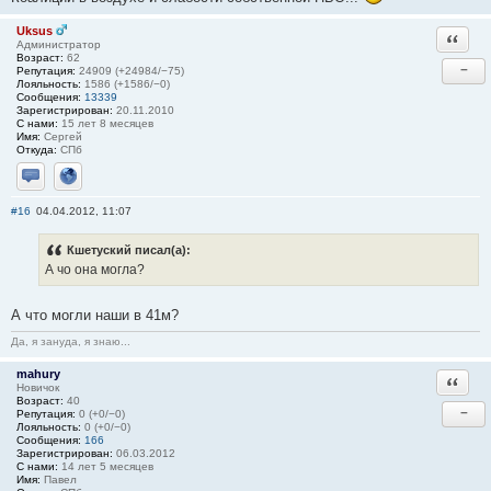
Uksus
Ответи
Администратор
Возраст:
62
−
Репутация:
24909 (+24984/−75)
Лояльность:
1586 (+1586/−0)
Сообщения:
13339
Зарегистрирован:
20.11.2010
С нами:
15 лет 8 месяцев
Имя:
Сергей
Откуда:
СПб
Отправить личное сообщение
Сайт
#16
04.04.2012, 11:07
Кшетуский писал(а):
А чо она могла?
А что могли наши в 41м?
Да, я зануда, я знаю...
mahury
Ответи
Новичок
Возраст:
40
−
Репутация:
0 (+0/−0)
Лояльность:
0 (+0/−0)
Сообщения:
166
Зарегистрирован:
06.03.2012
С нами:
14 лет 5 месяцев
Имя:
Павел