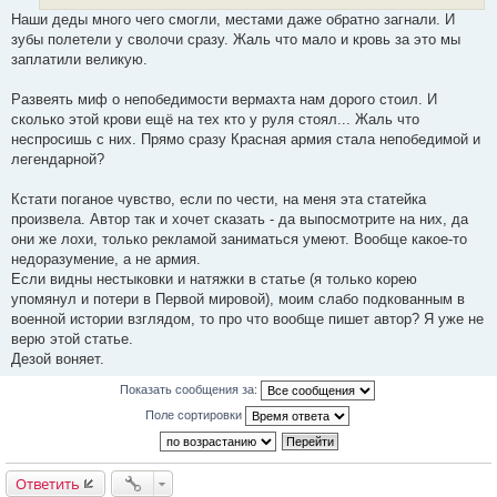
Наши деды много чего смогли, местами даже обратно загнали. И
зубы полетели у сволочи сразу. Жаль что мало и кровь за это мы
заплатили великую.
Развеять миф о непобедимости вермахта нам дорого стоил. И
сколько этой крови ещё на тех кто у руля стоял... Жаль что
неспросишь с них. Прямо сразу Красная армия стала непобедимой и
легендарной?
Кстати поганое чувство, если по чести, на меня эта статейка
произвела. Автор так и хочет сказать - да выпосмотрите на них, да
они же лохи, только рекламой заниматься умеют. Вообще какое-то
недоразумение, а не армия.
Если видны нестыковки и натяжки в статье (я только корею
упомянул и потери в Первой мировой), моим слабо подкованным в
военной истории взглядом, то про что вообще пишет автор? Я уже не
верю этой статье.
Дезой воняет.
Показать сообщения за:
Поле сортировки
Ответить