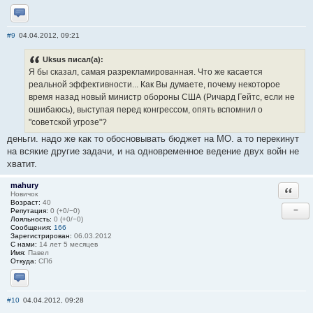
Отправить личное сообщение
#9
04.04.2012, 09:21
Uksus писал(а):
Я бы сказал, самая разрекламированная. Что же касается
реальной эффективности... Как Вы думаете, почему некоторое
время назад новый министр обороны США (Ричард Гейтс, если не
ошибаюсь), выступая перед конгрессом, опять вспомнил о
"советской угрозе"?
деньги. надо же как то обосновывать бюджет на МО. а то перекинут
на всякие другие задачи, и на одновременное ведение двух войн не
хватит.
mahury
Ответи
Новичок
Возраст:
40
−
Репутация:
0 (+0/−0)
Лояльность:
0 (+0/−0)
Сообщения:
166
Зарегистрирован:
06.03.2012
С нами:
14 лет 5 месяцев
Имя:
Павел
Откуда:
СПб
Отправить личное сообщение
#10
04.04.2012, 09:28