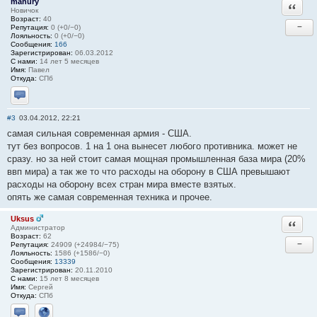
mahury
Ответи
Новичок
Возраст:
40
−
Репутация:
0 (+0/−0)
Лояльность:
0 (+0/−0)
Сообщения:
166
Зарегистрирован:
06.03.2012
С нами:
14 лет 5 месяцев
Имя:
Павел
Откуда:
СПб
Отправить личное сообщение
#3
03.04.2012, 22:21
самая сильная современная армия - США.
тут без вопросов. 1 на 1 она вынесет любого противника. может не
сразу. но за ней стоит самая мощная промышленная база мира (20%
ввп мира) а так же то что расходы на оборону в США превышают
расходы на оборону всех стран мира вместе взятых.
опять же самая современная техника и прочее.
Uksus
Ответи
Администратор
Возраст:
62
−
Репутация:
24909 (+24984/−75)
Лояльность:
1586 (+1586/−0)
Сообщения:
13339
Зарегистрирован:
20.11.2010
С нами:
15 лет 8 месяцев
Имя:
Сергей
Откуда:
СПб