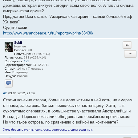
державы, которая диктует сегодня всем свою волю. А так ли сильна
американская армия?
Предлагаю Вам статью "Американская армия - самый большой миф
ХХ века"
Судите сами.
http://www.warandpeace.ru/ru/reports/vprint/33430/
Sckif
Ответи
Новичок
Возраст:
60
−
Репутация:
86 (+97/−11)
Лояльность:
283 (+297/−14)
Сообщения:
422
Зарегистрирован:
24.12.2011
С нами:
14 лет 7 месяцев
Имя:
Владимир
Откуда:
Россия
Отправить личное сообщение
#2
03.04.2012, 21:36
Статья конечно старая, большая доля истины в ней есть, но амерам
с япами, за острова биться пришлось по настоящему. Хотя, ... в
сухопутных операциях, в большинстве участвовали Австралийцы и
Канадцы. Первые показали себя довольно серьёзным противником.
Но что такое острова, по сравнению с войной на континенте?
Хочу бросить курить, сила есть, воля есть, а силы воли нет.