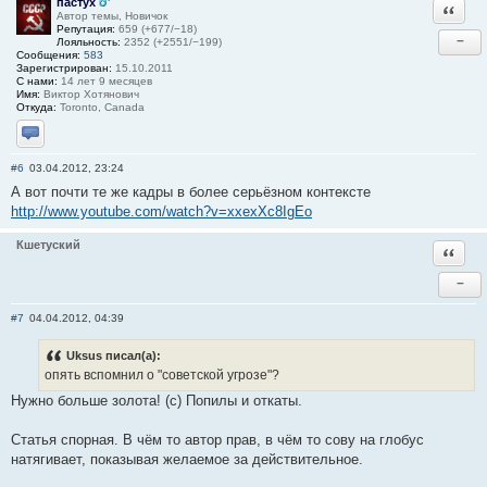
пастух
Ответи
Автор темы, Новичок
Репутация:
659 (+677/−18)
−
Лояльность:
2352 (+2551/−199)
Сообщения:
583
Зарегистрирован:
15.10.2011
С нами:
14 лет 9 месяцев
Имя:
Виктор Хотянович
Откуда:
Toronto, Canada
Отправить личное сообщение
#6
03.04.2012, 23:24
А вот почти те же кадры в более серьёзном контексте
http://www.youtube.com/watch?v=xxexXc8IgEo
Кшетуский
Ответи
−
#7
04.04.2012, 04:39
Uksus писал(а):
опять вспомнил о "советской угрозе"?
Нужно больше золота! (с) Попилы и откаты.
Статья спорная. В чём то автор прав, в чём то сову на глобус
натягивает, показывая желаемое за действительное.