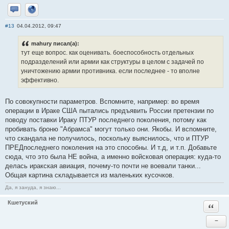
Отправить личное сообщение
Сайт
#13
04.04.2012, 09:47
mahury писал(а):
тут еще вопрос. как оценивать. боеспособность отдельных
подразделений или армии как структуры в целом с задачей по
уничтожению армии противника. если последнее - то вполне
эффективно.
По совокупности параметров. Вспомните, например: во время
операции в Ираке США пытались предъявить России претензии по
поводу поставки Ираку ПТУР последнего поколения, потому как
пробивать броню "Абрамса" могут только они. Якобы. И вспомните,
что скандала не получилось, поскольку выяснилось, что и ПТУР
ПРЕДпоследнего поколения на это способны. И т.д, и т.п. Добавьте
сюда, что это была НЕ война, а именно войсковая операция: куда-то
делась иракская авиация, почему-то почти не воевали танки...
Общая картина складывается из маленьких кусочков.
Да, я зануда, я знаю...
Кшетуский
Ответи
−