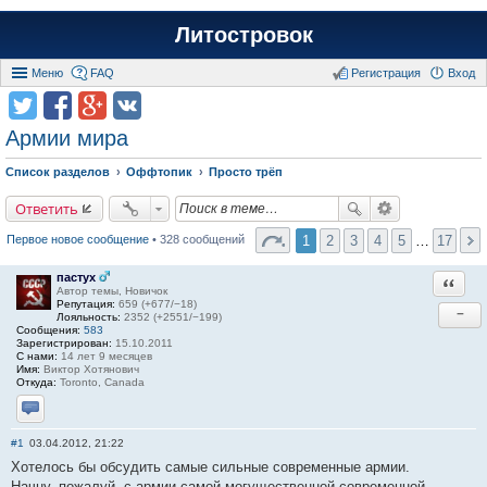
Литостровок
Меню
FAQ
Регистрация
Вход
Армии мира
Список разделов
Оффтопик
Просто трёп
Ответить
1
2
3
4
5
…
17
Первое новое сообщение
• 328 сообщений
пастух
Ответи
Автор темы, Новичок
Репутация:
659 (+677/−18)
−
Лояльность:
2352 (+2551/−199)
Сообщения:
583
Зарегистрирован:
15.10.2011
С нами:
14 лет 9 месяцев
Имя:
Виктор Хотянович
Откуда:
Toronto, Canada
Отправить личное сообщение
#1
03.04.2012, 21:22
Хотелось бы обсудить самые сильные современные армии.
Начну, пожалуй, с армии самой могущественной современной