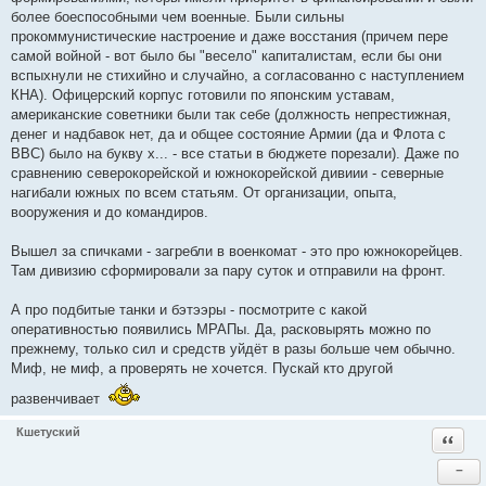
более боеспособными чем военные. Были сильны
прокоммунистические настроение и даже восстания (причем пере
самой войной - вот было бы "весело" капиталистам, если бы они
вспыхнули не стихийно и случайно, а согласованно с наступлением
КНА). Офицерский корпус готовили по японским уставам,
американские советники были так себе (должность непрестижная,
денег и надбавок нет, да и общее состояние Армии (да и Флота с
ВВС) было на букву х... - все статьи в бюджете порезали). Даже по
сравнению северокорейской и южнокорейской дивиии - северные
нагибали южных по всем статьям. От организации, опыта,
вооружения и до командиров.
Вышел за спичками - загребли в военкомат - это про южнокорейцев.
Там дивизию сформировали за пару суток и отправили на фронт.
А про подбитые танки и бэтээры - посмотрите с какой
оперативностью появились МРАПы. Да, расковырять можно по
прежнему, только сил и средств уйдёт в разы больше чем обычно.
Миф, не миф, а проверять не хочется. Пускай кто другой
развенчивает
Кшетуский
Ответи
−