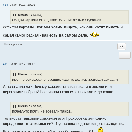
#14
04.04.2012, 10:01
Uksus писал(а):
Общая картина складывается из маленьких кусочков.
есть три картины - как
мы хотим видеть
, как
они хотят видеть
и
самая сцуко редкая -
как есть на самом деле.
Кшетуский
Ответи
−
#15
04.04.2012, 10:10
Uksus писал(а):
именно войсковая операция: куда-то делась иракская авиация
А чо она могла? Почему самолёты закапывали в землю или
перегоняли в Иран? Пассивная позиция от начала и до конца.
Uksus писал(а):
почему-то почти не воевали танки...
Только ли танковые сражения аля Прохоровка или Сенно
определяют итог компании? В условиях подавляющего господства
Коалиции в воздухе и слабости собственной ПВО...