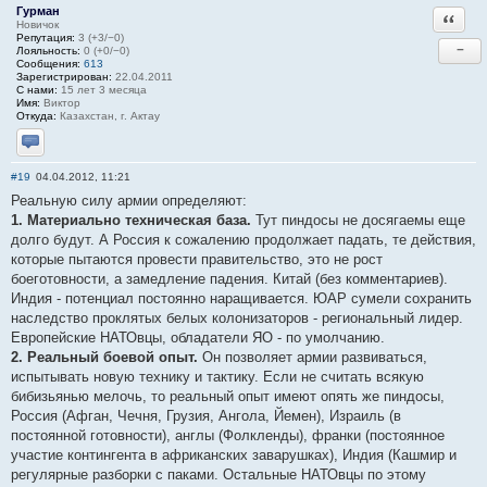
Гурман
Ответи
Новичок
Репутация:
3 (+3/−0)
−
Лояльность:
0 (+0/−0)
Сообщения:
613
Зарегистрирован:
22.04.2011
С нами:
15 лет 3 месяца
Имя:
Виктор
Откуда:
Казахстан, г. Актау
Отправить личное сообщение
#19
04.04.2012, 11:21
Реальную силу армии определяют:
1. Материально техническая база.
Тут пиндосы не досягаемы еще
долго будут. А Россия к сожалению продолжает падать, те действия,
которые пытаются провести правительство, это не рост
боеготовности, а замедление падения. Китай (без комментариев).
Индия - потенциал постоянно наращивается. ЮАР сумели сохранить
наследство проклятых белых колонизаторов - региональный лидер.
Европейские НАТОвцы, обладатели ЯО - по умолчанию.
2. Реальный боевой опыт.
Он позволяет армии развиваться,
испытывать новую технику и тактику. Если не считать всякую
бибизьянью мелочь, то реальный опыт имеют опять же пиндосы,
Россия (Афган, Чечня, Грузия, Ангола, Йемен), Израиль (в
постоянной готовности), англы (Фолкленды), франки (постоянное
участие контингента в африканских заварушках), Индия (Кашмир и
регулярные разборки с паками. Остальные НАТОвцы по этому