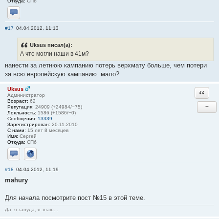
Откуда:
СПб
Отправить личное сообщение
#17
04.04.2012, 11:13
Uksus писал(а):
А что могли наши в 41м?
нанести за летнюю кампанию потерь верхмату больше, чем потери
за всю европейскую кампанию. мало?
Uksus
Ответи
Администратор
Возраст:
62
−
Репутация:
24909 (+24984/−75)
Лояльность:
1586 (+1586/−0)
Сообщения:
13339
Зарегистрирован:
20.11.2010
С нами:
15 лет 8 месяцев
Имя:
Сергей
Откуда:
СПб
Отправить личное сообщение
Сайт
#18
04.04.2012, 11:19
mahury
Для начала посмотрите пост №15 в этой теме.
Да, я зануда, я знаю...