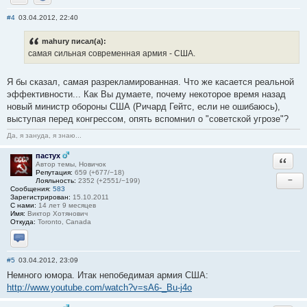
Отправить личное сообщение
Сайт
#4
03.04.2012, 22:40
mahury писал(а):
самая сильная современная армия - США.
Я бы сказал, самая разрекламированная. Что же касается реальной
эффективности... Как Вы думаете, почему некоторое время назад
новый министр обороны США (Ричард Гейтс, если не ошибаюсь),
выступая перед конгрессом, опять вспомнил о "советской угрозе"?
Да, я зануда, я знаю...
пастух
Ответи
Автор темы, Новичок
Репутация:
659 (+677/−18)
−
Лояльность:
2352 (+2551/−199)
Сообщения:
583
Зарегистрирован:
15.10.2011
С нами:
14 лет 9 месяцев
Имя:
Виктор Хотянович
Откуда:
Toronto, Canada
Отправить личное сообщение
#5
03.04.2012, 23:09
Немного юмора. Итак непобедимая армия США:
http://www.youtube.com/watch?v=sA6-_Bu-j4o