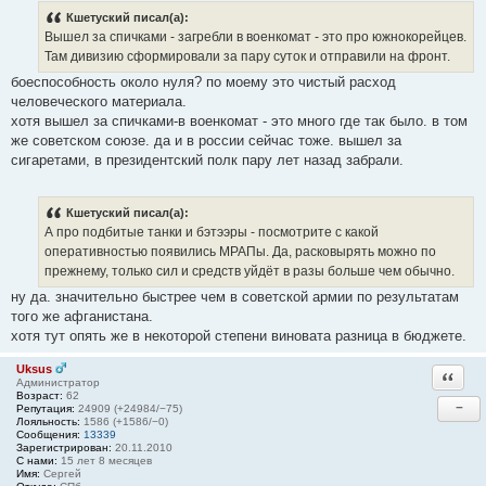
Кшетуский писал(а):
Вышел за спичками - загребли в военкомат - это про южнокорейцев.
Там дивизию сформировали за пару суток и отправили на фронт.
боеспособность около нуля? по моему это чистый расход
человеческого материала.
хотя вышел за спичками-в военкомат - это много где так было. в том
же советском союзе. да и в россии сейчас тоже. вышел за
сигаретами, в президентский полк пару лет назад забрали.
Кшетуский писал(а):
А про подбитые танки и бэтээры - посмотрите с какой
оперативностью появились МРАПы. Да, расковырять можно по
прежнему, только сил и средств уйдёт в разы больше чем обычно.
ну да. значительно быстрее чем в советской армии по результатам
того же афганистана.
хотя тут опять же в некоторой степени виновата разница в бюджете.
Uksus
Ответи
Администратор
Возраст:
62
−
Репутация:
24909 (+24984/−75)
Лояльность:
1586 (+1586/−0)
Сообщения:
13339
Зарегистрирован:
20.11.2010
С нами:
15 лет 8 месяцев
Имя:
Сергей