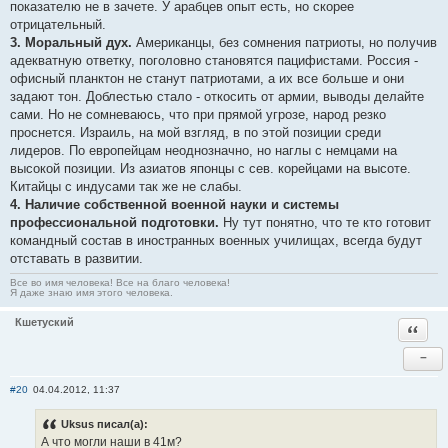
показателю не в зачете. У арабцев опыт есть, но скорее
отрицательный.
3. Моральный дух.
Американцы, без сомнения патриоты, но получив
адекватную ответку, поголовно становятся пацифистами. Россия -
офисный планктон не станут патриотами, а их все больше и они
задают тон. Доблестью стало - откосить от армии, выводы делайте
сами. Но не сомневаюсь, что при прямой угрозе, народ резко
проснется. Израиль, на мой взгляд, в по этой позиции среди
лидеров. По европейцам неоднозначно, но наглы с немцами на
высокой позиции. Из азиатов японцы с сев. корейцами на высоте.
Китайцы с индусами так же не слабы.
4. Наличие собственной военной науки и системы
профессиональной подготовки.
Ну тут понятно, что те кто готовит
командный состав в иностранных военных училищах, всегда будут
отставать в развитии.
Все во имя человека! Все на благо человека!
Я даже знаю имя этого человека.
Кшетуский
Ответи
−
#20
04.04.2012, 11:37
Uksus писал(а):
А что могли наши в 41м?