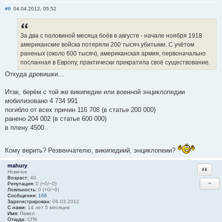
#8
04.04.2012, 05:52
За два с половиной месяца боёв в августе - начале ноября 1918
американские войска потеряли 200 тысяч убитыми. С учётом
раненых (около 600 тысяч), американская армия, первоначально
посланная в Европу, практически прекратила своё существование.
Откуда дровишки...
Итак, берём с той же википедии или военной энциклопедии
мобилизовано 4 734 991
погибло от всех причин 116 708 (в статье 200 000)
ранено 204 002 (в статье 600 000)
в плену 4500
Кому верить? Резвенчателю, википедиий, энциклопеии?
mahury
Ответи
Новичок
Возраст:
40
−
Репутация:
0 (+0/−0)
Лояльность:
0 (+0/−0)
Сообщения:
166
Зарегистрирован:
06.03.2012
С нами:
14 лет 5 месяцев
Имя:
Павел
Откуда:
СПб