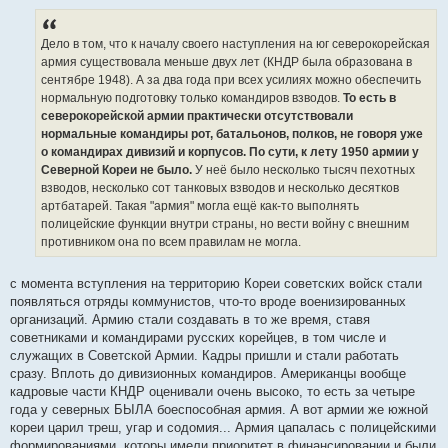
Дело в том, что к началу своего наступления на юг северокорейская
армия существовала меньше двух лет (КНДР была образована в
сентябре 1948). А за два года при всех усилиях можно обеспечить
нормальную подготовку только командиров взводов.
То есть в
северокорейской армии практически отсутствовали
нормальные командиры рот, батальонов, полков, не говоря уже
о командирах дивизий и корпусов. По сути, к лету 1950 армии у
Северной Кореи не было.
У неё было несколько тысяч пехотных
взводов, несколько сот танковых взводов и несколько десятков
артбатарей. Такая "армия" могла ещё как-то выполнять
полицейские функции внутри страны, но вести войну с внешним
противником она по всем правилам не могла.
с момента вступления на территорию Кореи советских войск стали
появляться отряды коммунистов, что-то вроде военизированных
организаций. Армию стали создавать в то же время, ставя
советниками и командирами русских корейцев, в том числе и
служащих в Советской Армии. Кадры пришли и стали работать
сразу. Вплоть до дивизионных командиров. Американцы вообще
кадровые части КНДР оценивали очень высоко, то есть за четыре
года у северных БЫЛА боеспособная армия. А вот армии же южной
кореи царил треш, угар и содомия... Армия цапалась с полицейскими
формированиями, которы имели приоритет в финансировании и были