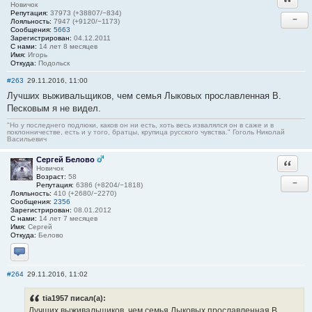
Новичок
Репутация:
37973 (+38807/−834)
−
Лояльность:
7947 (+9120/−1173)
Сообщения:
5663
Зарегистрирован:
04.12.2011
С нами:
14 лет 8 месяцев
Имя:
Игорь
Откуда:
Подольск
#263
29.11.2016, 11:00
Лучших выживальщиков, чем семья Лыковых прославленная В.
Песковым я не видел.
"Но у последнего подлюки, каков он ни есть, хоть весь извалялся он в саже и в
поклонничестве, есть и у того, братцы, крупица русского чувства." Гоголь Николай
Васильевич
Сергей Белово
Ответи
Новичок
Возраст:
58
−
Репутация:
6386 (+8204/−1818)
Лояльность:
410 (+2680/−2270)
Сообщения:
2356
Зарегистрирован:
08.01.2012
С нами:
14 лет 7 месяцев
Имя:
Сергей
Откуда:
Белово
Отправить личное сообщение
#264
29.11.2016, 11:02
tia1957 писал(а):
Лучших выживальщиков, чем семья Лыковых прославленная В.