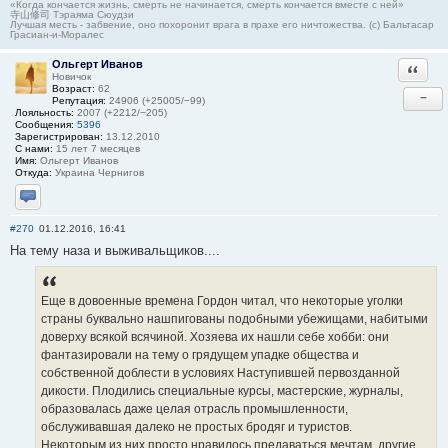
«Когда кончается жизнь, смерть не начинается, смерть кончается вместе с ней»
寺山修司 Тэраяма Сюудзи
Лучшая месть - забвение, оно похоронит врага в прахе его ничтожества. (с) Бальтасар
Грасиан-и-Моралес
Ольгерт Иванов
Ответи
Новичок
Возраст:
62
−
Репутация:
24906 (+25005/−99)
Лояльность:
2007 (+2212/−205)
Сообщения:
5396
Зарегистрирован:
13.12.2010
С нами:
15 лет 7 месяцев
Имя:
Ольгерт Иванов
Откуда:
Украина Чернигов
Отправить личное сообщение
#270
01.12.2016, 16:41
На тему наза и выживальщиков....
Еще в довоенные времена Гордон читал, что некоторые уголки
страны буквально нашпигованы подобными убежищами, набитыми
доверху всякой всячиной. Хозяева их нашли себе хобби: они
фантазировали на тему о грядущем упадке общества и
собственной доблести в условиях Наступившей первозданной
дикости. Плодились специальные курсы, мастерские, журналы,
образовалась даже целая отрасль промышленности,
обслуживавшая далеко не простых бродяг и туристов.
Некоторым из них просто нравилось предаваться мечтам, другие