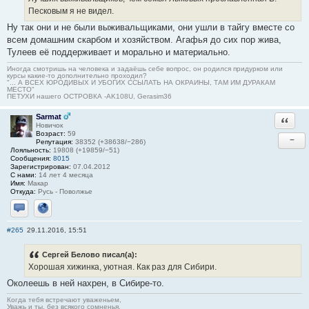
Песковым я не видел.
Ну так они и не были выживальщиками, они ушли в тайгу вместе со
всем домашним скарбом и хозяйством. Агафья до сих пор жива,
Тулеев её поддерживает и морально и материально.
Иногда смотришь на человека и задаёшь себе вопрос, он родился придурком или
курсы какие-то дополнительно проходил?
"... А ВСЕХ ЮРОДИВЫХ И УБОГИХ ССЫЛАТЬ НА ОКРАИНЫ, ТАМ ИМ ДУРАКАМ
МЕСТО"
ПЕТУХИ нашего ОСТРОВКА -AK108U, Gerasim36
Sarmat
Ответи
Новичок
Возраст:
59
−
Репутация:
38352 (+38638/−286)
Лояльность:
19808 (+19859/−51)
Сообщения:
8015
Зарегистрирован:
07.04.2012
С нами:
14 лет 4 месяца
Имя:
Макар
Откуда:
Русь - Поволжье
Отправить личное сообщение
Сайт
#265
29.11.2016, 15:51
Сергей Белово писал(а):
Хорошая хижинка, уютная. Как раз для Сибири.
Околеешь в ней нахрен, в Сибире-то.
Когда тебя встречают уваженьем,
Уважь и ты, без всякого сомненья.