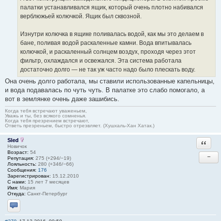
палатки устанавливался ящик, который очень плотно набивался
верблюжьей колючкой. Ящик был сквозной.
Изнутри колючка в ящике поливалась водой, как мы это делаем в
бане, поливая водой раскаленные камни. Вода впитывалась
колючкой, и раскаленный солнцем воздух, проходя через этот
фильтр, охлаждался и освежался. Эта система работала
достаточно долго — не так уж часто надо было плескать воду.
Она очень долго работала, мы ставили использованные капельницы,
и вода подавалась по чуть чуть. В палатке это слабо помогало, а
вот в землянке очень даже зашибись.
Когда тебя встречают уваженьем,
Уважь и ты, без всякого сомненья.
Когда тебя презрением встречают,
Ответь презреньем, быстро отрезвляет. (Хушхаль-Хан Хатак.)
Sled
Ответи
Новичок
Возраст:
54
−
Репутация:
275 (+294/−19)
Лояльность:
280 (+346/−66)
Сообщения:
176
Зарегистрирован:
15.12.2010
С нами:
15 лет 7 месяцев
Имя:
Мария
Откуда:
Санкт-Петербург
Отправить личное сообщение