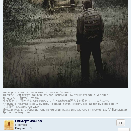
Альтернативка - книга о том, что могло бы быть.
Прежде, чем писать альтернативку - вспомни, чьи танки стояли в Берлине?
Я-شوروی — šûravî-Шурави
生が終わって死が始まるのではない。生が終われば死もまた終わってしまうのだ。
«Когда кончается жизнь, смерть не начинается, смерть кончается вместе с ней»
寺山修司 Тэраяма Сюудзи
Лучшая месть - забвение, оно похоронит врага в прахе его ничтожества. (с) Бальтасар
Грасиан-и-Моралес
Ольгерт Иванов
Ответи
Новичок
Возраст:
62
−