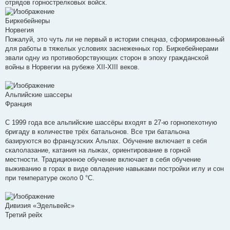
отрядов горнострелковых войск.
Биркебейнеры
Норвегия
Пожалуй, это чуть ли не первый в истории спецназ, сформированный
для работы в тяжелых условиях заснеженных гор. Биркебейнерами
звали одну из противоборствующих сторон в эпоху гражданской
войны в Норвегии на рубеже XII-XIII веков.
Альпийские шассеры
Франция
С 1999 года все альпийские шассёры входят в 27-ю горнопехотную
бригаду в количестве трёх батальонов. Все три батальона
базируются во французских Альпах. Обучение включает в себя
скалолазание, катания на лыжах, ориентирование в горной
местности. Традиционное обучение включает в себя обучение
выживанию в горах в виде овладение навыками постройки иглу и сон
при температуре около 0 °С.
Дивизия «Эдельвейс»
Третий рейх