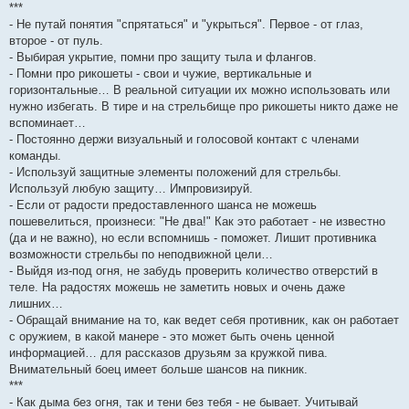
***
- Не путай понятия "спрятаться" и "укрыться". Первое - от глаз,
второе - от пуль.
- Выбирая укрытие, помни про защиту тыла и флангов.
- Помни про рикошеты - свои и чужие, вертикальные и
горизонтальные… В реальной ситуации их можно использовать или
нужно избегать. В тире и на стрельбище про рикошеты никто даже не
вспоминает…
- Постоянно держи визуальный и голосовой контакт с членами
команды.
- Используй защитные элементы положений для стрельбы.
Используй любую защиту… Импровизируй.
- Если от радости предоставленного шанса не можешь
пошевелиться, произнеси: "Не два!" Как это работает - не известно
(да и не важно), но если вспомнишь - поможет. Лишит противника
возможности стрельбы по неподвижной цели…
- Выйдя из-под огня, не забудь проверить количество отверстий в
теле. На радостях можешь не заметить новых и очень даже
лишних…
- Обращай внимание на то, как ведет себя противник, как он работает
с оружием, в какой манере - это может быть очень ценной
информацией… для рассказов друзьям за кружкой пива.
Внимательный боец имеет больше шансов на пикник.
***
- Как дыма без огня, так и тени без тебя - не бывает. Учитывай