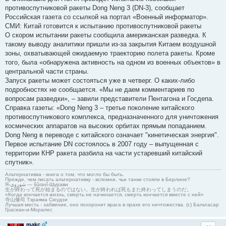
противоспутниковой ракеты Dong Neng 3 (DN-3), сообщает
Российская газета со ссылкой на портал «Военный информатор».
СМИ: Китай готовится к испытанию противоспутниковой ракеты
О скором испытании ракеты сообщила американская разведка. К
такому выводу аналитики пришли из-за закрытия Китаем воздушной
зоны, охватывающей ожидаемую траекторию полета ракеты. Кроме
того, была «обнаружена активность на одном из военных объектов» в
центральной части страны.
Запуск ракеты может состояться уже в четверг. О каких-либо
подробностях не сообщается. «Мы не даем комментариев по
вопросам разведки», – завили представители Пентагона и Госдепа.
Справка газеты: «Dong Neng 3 – третье поколение китайского
противоспутникового комплекса, предназначенного для уничтожения
космических аппаратов на высоких орбитах прямым попаданием.
Dong Neng в переводе с китайского означает "кинетическая энергия".
Первое испытание DN состоялось в 2007 году – выпущенная с
территории КНР ракета разбила на части устаревший китайский
спутник».
Альтернативка - книга о том, что могло бы быть.
Прежде, чем писать альтернативку - вспомни, чьи танки стояли в Берлине?
Я-شوروی — šûravî-Шурави
生が終わって死が始まるのではない。生が終われば死もまた終わってしまうのだ。
«Когда кончается жизнь, смерть не начинается, смерть кончается вместе с ней»
寺山修司 Тэраяма Сюудзи
Лучшая месть - забвение, оно похоронит врага в прахе его ничтожества. (с) Бальтасар
Грасиан-и-Моралес
makc