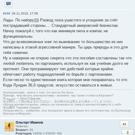
Отправить личное сообщение
#268
29.11.2016, 17:58
Лады. По набору)))) Развод лоха ушастого и угощение за счёт
пострадавшей стороны.... Стандартный амеровский бизнеспак.
Начну пожалуй с того что как минимум пила и компас не
функциональны.
Что до всевозможных книг по выживанию то большинство из них
написаны в этакой агрессивной манере. Ты царь природы и это для
тебя семечки.
Ну и наверное не открою секрета что эти пособия составлены так что
любой любитель по партизанить используя их как учебник долго не
протянет. Они программируют тип действий которые крайне
облегчают работу подразделений по борьбе с партизанами.
Если чесно то единственная книга которая мне понравилась то это
Коди Лундин 36,6 градусов: искусство оставаться в живых.
Альтернативка - книга о том, что могло бы быть.
Прежде, чем писать альтернативку - вспомни, чьи танки стояли в Берлине?
Я-شوروی — šûravî-Шурави
生が終わって死が始まるのではない。生が終われば死もまた終わってしまうのだ。
«Когда кончается жизнь, смерть не начинается, смерть кончается вместе с ней»
寺山修司 Тэраяма Сюудзи
Лучшая месть - забвение, оно похоронит врага в прахе его ничтожества. (с) Бальтасар
Грасиан-и-Моралес
Ольгерт Иванов
Ответи
Новичок
Возраст:
62
3
Репутация:
24906 (+25005/−99)