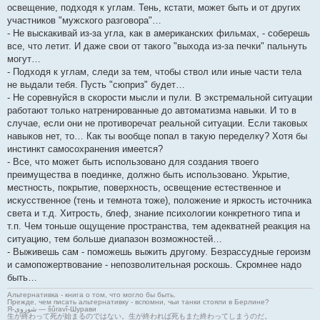
освещение, подходя к углам. Тень, кстати, может быть и от других
участников "мужского разговора"…
- Не выскакивай из-за угла, как в американских фильмах, - соберешь
все, что летит. И даже свои от такого "выхода из-за печки" пальнуть
могут…
- Подходя к углам, следи за тем, чтобы ствол или иные части тела
не выдали тебя. Пусть "сюприз" будет…
- Не соревнуйся в скорости мысли и пули. В экстремальной ситуации
работают только натренированные до автоматизма навыки. И то в
случае, если они не противоречат реальной ситуации. Если таковых
навыков нет, то… Как ты вообще попал в такую переделку? Хотя бы
инстинкт самосохранения имеется?
- Все, что может быть использовано для создания твоего
преимущества в поединке, должно быть использовано. Укрытие,
местность, покрытие, поверхность, освещение естественное и
искусственное (тень и темнота тоже), положение и яркость источника
света и т.д. Хитрость, блеф, знание психологии конкретного типа и
т.п. Чем тоньше ощущение пространства, тем адекватней реакция на
ситуацию, тем больше диапазон возможностей…
- Выживешь сам - поможешь выжить другому. Безрассудные героизм
и самопожертвование - непозволительная роскошь. Скромнее надо
быть…
Альтернативка - книга о том, что могло бы быть.
Прежде, чем писать альтернативку - вспомни, чьи танки стояли в Берлине?
Я-شوروی — šûravî-Шурави
生が終わって死が始まるのではない。生が終われば死もまた終わってしまうのだ。