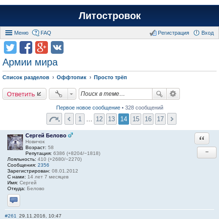
Литостровок
Меню
FAQ
Регистрация
Вход
Армии мира
Список разделов
Оффтопик
Просто трёп
Ответить
Первое новое сообщение
• 328 сообщений
1
…
12
13
14
15
16
17
Сергей Белово
Ответи
Новичок
Возраст:
58
−
Репутация:
6386 (+8204/−1818)
Лояльность:
410 (+2680/−2270)
Сообщения:
2356
Зарегистрирован:
08.01.2012
С нами:
14 лет 7 месяцев
Имя:
Сергей
Откуда:
Белово
Отправить личное сообщение
#261
29.11.2016, 10:47