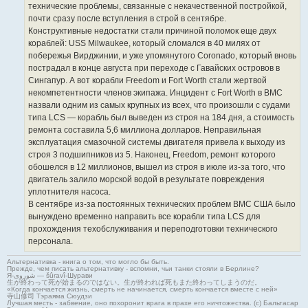
технические проблемы, связанные с некачественной постройкой,
почти сразу после вступления в строй в сентябре.
Конструктивные недостатки стали причиной поломок еще двух
кораблей: USS Milwaukee, который сломался в 40 милях от
побережья Вирджинии, и уже упомянутого Coronado, который вновь
пострадал в конце августа при переходе с Гавайских островов в
Сингапур. А вот корабли Freedom и Fort Worth стали жертвой
некомпетентности членов экипажа. Инцидент с Fort Worth в ВМС
назвали одним из самых крупных из всех, что произошли с судами
типа LCS — корабль был выведен из строя на 184 дня, а стоимость
ремонта составила 5,6 миллиона долларов. Неправильная
эксплуатация смазочной системы двигателя привела к выходу из
строя 3 подшипников из 5. Наконец, Freedom, ремонт которого
обошелся в 12 миллионов, вышел из строя в июле из-за того, что
двигатель залило морской водой в результате повреждения
уплотнителя насоса.
В сентябре из-за постоянных технических проблем ВМС США было
вынуждено временно направить все корабли типа LCS для
прохождения техобслуживания и переподготовки технического
персонала.
Альтернативка - книга о том, что могло бы быть.
Прежде, чем писать альтернативку - вспомни, чьи танки стояли в Берлине?
Я-شوروی — šûravî-Шурави
生が終わって死が始まるのではない。生が終われば死もまた終わってしまうのだ。
«Когда кончается жизнь, смерть не начинается, смерть кончается вместе с ней»
寺山修司 Тэраяма Сюудзи
Лучшая месть - забвение, оно похоронит врага в прахе его ничтожества. (с) Бальтасар