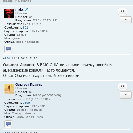
Грасиан-и-Моралес
makc
Ответи
Новичок
Возраст:
45
−
Репутация:
2293 (+2315/−22)
Лояльность:
177 (+182/−5)
Сообщения:
801
Зарегистрирован:
15.07.2014
С нами:
12 лет
Имя:
денис
Откуда:
россия саратов
Отправить личное сообщение
#274
11.12.2016, 21:15
Ольгерт Иванов
, В ВМС США объяснили, почему новейшие
американские корабли часто ломаются.
Ответ:Они используют китайские палочки!
Ольгерт Иванов
Ответи
Новичок
Возраст:
62
−
Репутация:
24906 (+25005/−99)
Лояльность:
2007 (+2212/−205)
Сообщения:
5396
Зарегистрирован:
13.12.2010
С нами:
15 лет 7 месяцев
Имя:
Ольгерт Иванов
Откуда:
Украина Чернигов
Отправить личное сообщение