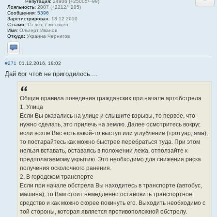
Репутация:
24906 (+25005/−99)
Лояльность:
2007 (+2212/−205)
Сообщения:
5396
Зарегистрирован:
13.12.2010
С нами:
15 лет 7 месяцев
Имя:
Ольгерт Иванов
Откуда:
Украина Чернигов
Отправить личное сообщение
#271
01.12.2016, 18:02
Дай бог чтоб не пригодилось....
Общие правила поведения гражданских при начале артобстрела
1. Улица
Если Вы оказались на улице и слышите взрывы, то первое, что
нужно сделать, это прилечь на землю. Далее осмотритесь вокруг,
если возле Вас есть какой-то выступ или углубление (тротуар, яма),
то постарайтесь как можно быстрее перебраться туда. При этом
нельзя вставать, оставаясь в положении лежа, отползайте к
предполагаемому укрытию. Это необходимо для снижения риска
получения осколочного ранения.
2. В городском транспорте
Если при начале обстрела Вы находитесь в транспорте (автобус,
машина), то Вам стоит немедленно остановить транспортное
средство и как можно скорее покинуть его. Выходить необходимо с
той стороны, которая является противоположной обстрелу.