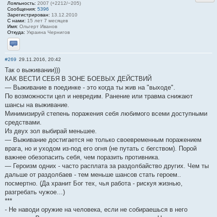
Лояльность:
2007 (+2212/−205)
Сообщения:
5396
Зарегистрирован:
13.12.2010
С нами:
15 лет 7 месяцев
Имя:
Ольгерт Иванов
Откуда:
Украина Чернигов
Отправить личное сообщение
#269
29.11.2016, 20:42
Так о выживании)))
КАК ВЕСТИ СЕБЯ В ЗОНЕ БОЕВЫХ ДЕЙСТВИЙ
— Выживание в поединке - это когда ты жив на "выходе".
По возможности цел и невредим. Ранение или травма снижают
шансы на выживание.
Минимизируй степень поражения себя любимого всеми доступными
средствами.
Из двух зол выбирай меньшее.
— Выживание достигается не только своевременным поражением
врага, но и уходом из-под его огня (не путать с бегством). Порой
важнее обезопасить себя, чем поразить противника.
— Героизм одних - часто расплата за раздолбайство других. Чем ты
дальше от раздолбаев - тем меньше шансов стать героем..
посмертно. (Да хранит Бог тех, чья работа - рискуя жизнью,
разгребать чужое…)
***
- Не наводи оружие на человека, если не собираешься в него