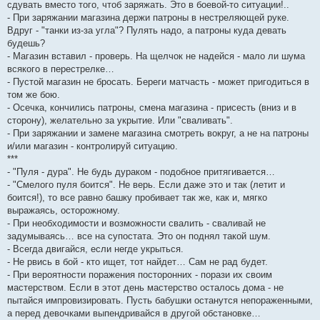
сдувать вместо того, чтоб заряжать. Это в боевой-то ситуации!..
- При заряжании магазина держи патроны в нестреляющей руке.
Вдруг - "танки из-за угла"? Пулять надо, а патроны куда девать
будешь?
- Магазин вставил - проверь. На щелчок не надейся - мало ли шума
всякого в перестрелке…
- Пустой магазин не бросать. Береги матчасть - может пригодиться в
том же бою.
- Осечка, кончились патроны, смена магазина - присесть (вниз и в
сторону), желательно за укрытие. Или "сваливать".
- При заряжании и замене магазина смотреть вокруг, а не на патроны
и/или магазин - контролируй ситуацию.
***
- "Пуля - дура". Не будь дураком - подобное притягивается…
- "Смелого пуля боится". Не верь. Если даже это и так (летит и
боится!), то все равно башку пробивает так же, как и, мягко
выражаясь, осторожному.
- При необходимости и возможности свалить - сваливай не
задумываясь… все на супостата. Это он поднял такой шум.
- Всегда двигайся, если негде укрыться.
- Не рвись в бой - кто ищет, тот найдет… Сам не рад будет.
- При вероятности поражения посторонних - порази их своим
мастерством. Если в этот день мастерство осталось дома - не
пытайся импровизировать. Пусть бабушки останутся непораженными,
а перед девочками выпендривайся в другой обстановке…