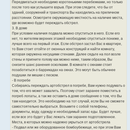
Передвигаться необходимо коротенькими перебежками, но только
после того как услышите взрыв. При этом следите, что бы от
зданий, сооружений и транспорта Вы находились на приличном
расстоянии. Осмотрите окружающую местность на наличие места,
где возможно будет переждать обстрел.
3. В доме
При условии наличия подвала можно спуститься в него. Если его
нет, то жителям верхних этажей необходимо спуститься пониже, а
лучше всего на первый этаж. Если обстрел застал Вас в квартире,
то Вам стоит отойти от оконных конструкций и найти комнату,
которая окружена несущими стенами. Далее сядьте на пол возле
стены и пригните голову как можно ниже, таким образом, Вы
снизите шанс ранения осколками. В комнате с окнами стоит
позаботиться о баррикадах на окнах. Это могут быть обычнее
подушки ли мешки с песком.
- В погребе
Собираясь переждать артобстрел в погребе, Вам нужно подумать о
том, что его может завалить. Поэтому стоит заранее поместить в
погреб лопаты, а так же оставить в доме сообщение о том, что Вы
там находится. Это необходимо на тот случай, если Вы не сможете
самостоятельно выбраться. Возьмите с собой телефоны,
документы, воду, одежду и необходимый запас еды. Будет лучше,
если все это будет у Вас лежать там заранее подготовленное.
Места, в которых можно надежно укрыться от артобстрела
- Подвал или же оборудованное бомбоубежище, но при этом Вам