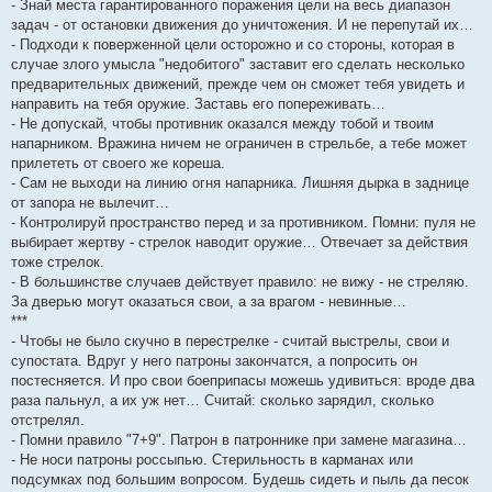
- Знай места гарантированного поражения цели на весь диапазон
задач - от остановки движения до уничтожения. И не перепутай их…
- Подходи к поверженной цели осторожно и со стороны, которая в
случае злого умысла "недобитого" заставит его сделать несколько
предварительных движений, прежде чем он сможет тебя увидеть и
направить на тебя оружие. Заставь его попереживать…
- Не допускай, чтобы противник оказался между тобой и твоим
напарником. Вражина ничем не ограничен в стрельбе, а тебе может
прилететь от своего же кореша.
- Сам не выходи на линию огня напарника. Лишняя дырка в заднице
от запора не вылечит…
- Контролируй пространство перед и за противником. Помни: пуля не
выбирает жертву - стрелок наводит оружие… Отвечает за действия
тоже стрелок.
- В большинстве случаев действует правило: не вижу - не стреляю.
За дверью могут оказаться свои, а за врагом - невинные…
***
- Чтобы не было скучно в перестрелке - считай выстрелы, свои и
супостата. Вдруг у него патроны закончатся, а попросить он
постесняется. И про свои боеприпасы можешь удивиться: вроде два
раза пальнул, а их уж нет… Считай: сколько зарядил, сколько
отстрелял.
- Помни правило "7+9". Патрон в патроннике при замене магазина…
- Не носи патроны россыпью. Стерильность в карманах или
подсумках под большим вопросом. Будешь сидеть и пыль да песок