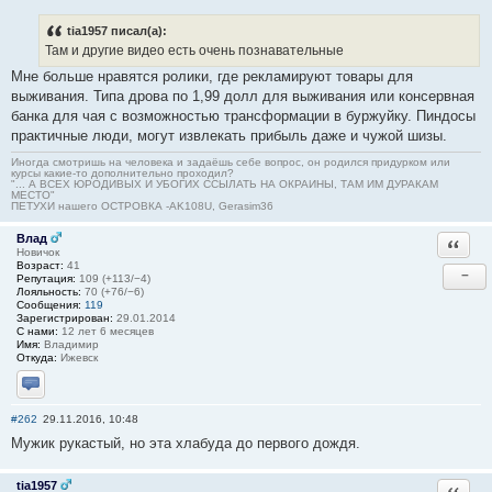
tia1957 писал(а):
Там и другие видео есть очень познавательные
Мне больше нравятся ролики, где рекламируют товары для
выживания. Типа дрова по 1,99 долл для выживания или консервная
банка для чая с возможностью трансформации в буржуйку. Пиндосы
практичные люди, могут извлекать прибыль даже и чужой шизы.
Иногда смотришь на человека и задаёшь себе вопрос, он родился придурком или
курсы какие-то дополнительно проходил?
"... А ВСЕХ ЮРОДИВЫХ И УБОГИХ ССЫЛАТЬ НА ОКРАИНЫ, ТАМ ИМ ДУРАКАМ
МЕСТО"
ПЕТУХИ нашего ОСТРОВКА -AK108U, Gerasim36
Влад
Ответи
Новичок
Возраст:
41
−
Репутация:
109 (+113/−4)
Лояльность:
70 (+76/−6)
Сообщения:
119
Зарегистрирован:
29.01.2014
С нами:
12 лет 6 месяцев
Имя:
Владимир
Откуда:
Ижевск
Отправить личное сообщение
#262
29.11.2016, 10:48
Мужик рукастый, но эта хлабуда до первого дождя.
tia1957
Ответи