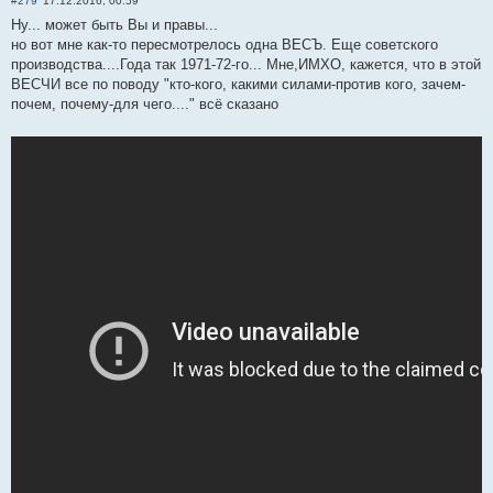
#279
17.12.2016, 00:59
Ну... может быть Вы и правы...
но вот мне как-то пересмотрелось одна ВЕСЪ. Еще советского
производства....Года так 1971-72-го... Мне,ИМХО, кажется, что в этой
ВЕСЧИ все по поводу "кто-кого, какими силами-против кого, зачем-
почем, почему-для чего...." всё сказано