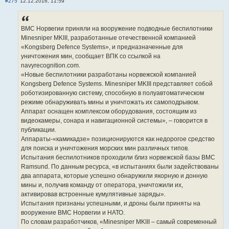
#275
12.12.2016, 11:59
ВМС Норвегии приняли на вооружение подводные беспилотники
Minesniper MKIII, разработанные отечественной компанией
«Kongsberg Defence Systems», и предназначенные для
уничтожения мин, сообщает ВПК со ссылкой на
navyrecognition.com.
«Новые беспилотники разработаны норвежской компанией
Kongsberg Defence Systems. Minesniper MKIII представляет собой
роботизированную систему, способную в полуавтоматическом
режиме обнаруживать мины и уничтожать их самоподрывом.
Аппарат оснащен комплексом оборудования, состоящим из
видеокамеры, сонара и навигационной системы», – говорится в
публикации.
Аппараты-«камикадзе» позиционируются как недорогое средство
для поиска и уничтожения морских мин различных типов.
Испытания беспилотников проходили близ норвежской базы ВМС
Ramsund. По данным ресурса, «в испытаниях были задействованы
два аппарата, которые успешно обнаружили якорную и донную
мины и, получив команду от оператора, уничтожили их,
активировав встроенные кумулятивные заряды».
Испытания признаны успешными, и дроны были приняты на
вооружение ВМС Норвегии и НАТО.
По словам разработчиков, «Minesniper MKIII – самый современный