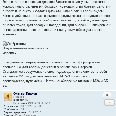
Это печально известная дивизия Вермахта была укомплектована
хорошо подготовленными бойцами, имеющих опыт боевых действий
в горах и на снегу. Солдаты дивизии были обучены всем видам
боевых действий в горах: скрытно передвигаться, преодолевая все
формы горного рельефа, выбирать позицию для наблюдения, для
огневых точек, для засады и нападения, для обороны. Экипировка и
спецснаряжение соответствовали наилучшим образцам своего
времени.
Подразделение альпинистов
Израиль
Специальное подразделение горных стрелков сформировано
специально для боевых действий в районе горы Хермон.
Стандартное вооружение членов подразделения включает в себя
автоматы M4, штурмовые винтовки TAR-21 израильского
производства, пулемёты «Негев», снайперские винтовки М24 и SR-
25.
Ольгерт Иванов
Ответи
Новичок
Возраст:
62
−
Репутация:
24906 (+25005/−99)
Лояльность:
2007 (+2212/−205)
Сообщения:
5396
Зарегистрирован:
13.12.2010
С нами:
15 лет 7 месяцев