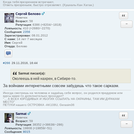
Когда тебя презрением встречают,
Ответь презреньем, быстро отрезвляет. (Хушхаль-Хан Хатак.)
Сергей Белово
Ответи
Новичок
Возраст:
58
−
Репутация:
6386 (+8204/−1818)
Лояльность:
410 (+2680/−2270)
Сообщения:
2356
Зарегистрирован:
08.01.2012
С нами:
14 лет 7 месяцев
Имя:
Сергей
Откуда:
Белово
Отправить личное сообщение
#266
29.11.2016, 16:44
Sarmat писал(а):
Околеешь в ней нахрен, в Сибире-то.
За войнами интернетными совсем забудешь что такое сарказм.
Иногда смотришь на человека и задаёшь себе вопрос, он родился придурком или
курсы какие-то дополнительно проходил?
"... А ВСЕХ ЮРОДИВЫХ И УБОГИХ ССЫЛАТЬ НА ОКРАИНЫ, ТАМ ИМ ДУРАКАМ
МЕСТО"
ПЕТУХИ нашего ОСТРОВКА -AK108U, Gerasim36
Sarmat
Ответи
Новичок
Возраст:
59
−
Репутация:
38352 (+38638/−286)
Лояльность:
19808 (+19859/−51)
Сообщения:
8015