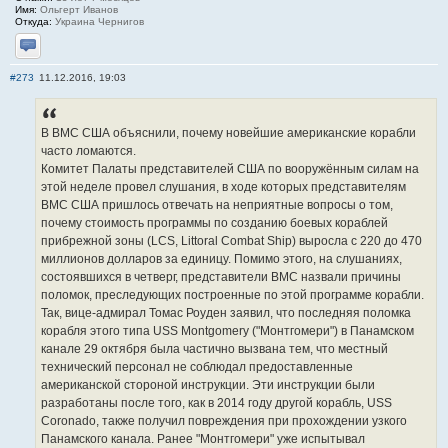
Имя:
Ольгерт Иванов
Откуда:
Украина Чернигов
Отправить личное сообщение
#273
11.12.2016, 19:03
В ВМС США объяснили, почему новейшие американские корабли
часто ломаются.
Комитет Палаты представителей США по вооружённым силам на
этой неделе провел слушания, в ходе которых представителям
ВМС США пришлось отвечать на неприятные вопросы о том,
почему стоимость программы по созданию боевых кораблей
прибрежной зоны (LCS, Littoral Combat Ship) выросла с 220 до 470
миллионов долларов за единицу. Помимо этого, на слушаниях,
состоявшихся в четверг, представители ВМС назвали причины
поломок, преследующих построенные по этой программе корабли.
Так, вице-адмирал Томас Роуден заявил, что последняя поломка
корабля этого типа USS Montgomery ("Монтгомери") в Панамском
канале 29 октября была частично вызвана тем, что местный
технический персонал не соблюдал предоставленные
американской стороной инструкции. Эти инструкции были
разработаны после того, как в 2014 году другой корабль, USS
Coronado, также получил повреждения при прохождении узкого
Панамского канала. Ранее "Монтгомери" уже испытывал