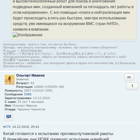
и высокотехнологичный робот для поиска и уничтожения
подводных мин, созданный компанией за пятнадцать лет работы в
этом направлении». С его помощью «поиск и нейтрализация мин
будет происходить в пять раз быстрее, чем при использовании
средств, уже имеющихся на вооружении ВМС стран НАТО»,
заявили в компании.
Альтернативка - книга о том, что могло бы быть.
Прежде, чем писать альтернативку - вспомни, чьи танки стояли в Берлине?
Я-شوروی — šûravî-Шурави
生が終わって死が始まるのではない。生が終われば死もまた終わってしまうのだ。
«Когда кончается жизнь, смерть не начинается, смерть кончается вместе с ней»
寺山修司 Тэраяма Сюудзи
Лучшая месть - забвение, оно похоронит врага в прахе его ничтожества. (с) Бальтасар
Грасиан-и-Моралес
Ольгерт Иванов
Ответи
Новичок
Возраст:
62
1
Репутация:
24906 (+25005/−99)
Лояльность:
2007 (+2212/−205)
Сообщения:
5396
Зарегистрирован:
13.12.2010
С нами:
15 лет 7 месяцев
Имя:
Ольгерт Иванов
Откуда:
Украина Чернигов
Отправить личное сообщение
#276
14.12.2016, 20:41
Китай готовится к испытанию противоспутниковой ракеты
В ближайшие дни НОАК проведет испытание новейшей