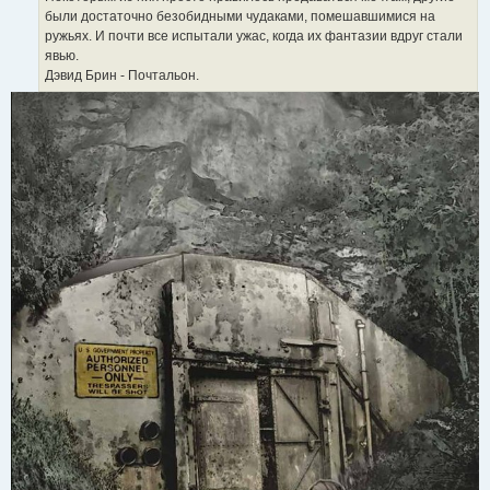
были достаточно безобидными чудаками, помешавшимися на
ружьях. И почти все испытали ужас, когда их фантазии вдруг стали
явью.
Дэвид Брин - Почтальон.