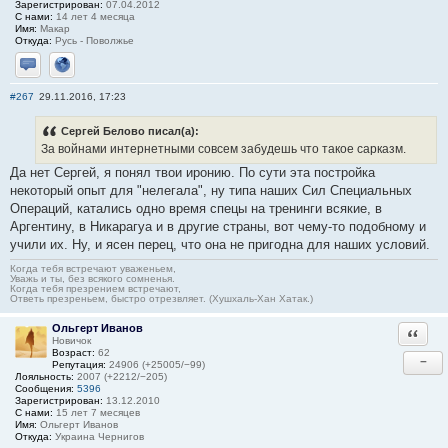
Зарегистрирован:
07.04.2012
С нами:
14 лет 4 месяца
Имя:
Макар
Откуда:
Русь - Поволжье
Отправить личное сообщение
Сайт
#267
29.11.2016, 17:23
Сергей Белово писал(а):
За войнами интернетными совсем забудешь что такое сарказм.
Да нет Сергей, я понял твои иронию. По сути эта постройка
некоторый опыт для "нелегала", ну типа наших Сил Специальных
Операций, катались одно время спецы на тренинги всякие, в
Аргентину, в Никарагуа и в другие страны, вот чему-то подобному и
учили их. Ну, и ясен перец, что она не пригодна для наших условий.
Когда тебя встречают уваженьем,
Уважь и ты, без всякого сомненья.
Когда тебя презрением встречают,
Ответь презреньем, быстро отрезвляет. (Хушхаль-Хан Хатак.)
Ольгерт Иванов
Ответи
Новичок
Возраст:
62
−
Репутация:
24906 (+25005/−99)
Лояльность:
2007 (+2212/−205)
Сообщения:
5396
Зарегистрирован:
13.12.2010
С нами:
15 лет 7 месяцев
Имя:
Ольгерт Иванов
Откуда:
Украина Чернигов