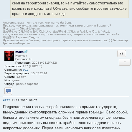
себя на территории снаряд, то не пытайтесь самостоятельно его
разрыть или раскопать! Обязательно сообщите в соответствующие
органы и дождитесь их приезда.
Альтернативка - книга о том, что могло бы быть.
Прежде, чем писать альтернативку - вспомни, чьи танки стояли в Берлине?
Я-شوروی — šûravî-Шурави
生が終わって死が始まるのではない。生が終われば死もまた終わってしまうのだ。
«Когда кончается жизнь, смерть не начинается, смерть кончается вместе с ней»
寺山修司 Тэраяма Сюудзи
Лучшая месть - забвение, оно похоронит врага в прахе его ничтожества. (с) Бальтасар
Грасиан-и-Моралес
makc
Ответи
Новичок
Возраст:
45
−
Репутация:
2293 (+2315/−22)
Лояльность:
177 (+182/−5)
Сообщения:
801
Зарегистрирован:
15.07.2014
С нами:
12 лет
Имя:
денис
Откуда:
россия саратов
Отправить личное сообщение
#272
11.12.2016, 08:07
Подразделения горных егерей появились в армиях государств,
вынужденных контролировать сложные горные границы. Само собой,
бойцы этого «зимнего» спецназа были подготовлены лучше прочих,
ведь им приходилось выполнять крайне сложные задачи в очень
непростых условиях. Перед вами несколько наиболее известных