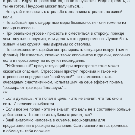
стрелять. Вдруг он расстроится, но не испугается. Надо стрелять, а
ты не готов. Неудобно может получиться…
- Не путай готовность к стрельбе с желанием стрелять по живой
цели.
- Не забывай про стандартные меры безопасности - они тоже не из
пальца высосаны.
- При реальной угрозе - присесть и сместиться в сторону, прежде
чем тянуться к оружию, или делать это одновременно. Лучше быть
живым и без оружия, чем дырявым со стволом.
- По возможности старайся контролировать ситуацию вокруг (тыл и
фланги). Не известно, сколько твоих оппонентов и где они, особенно
если в перестрелку ты вступил неожиданно.
- "Нейтральный" присутствующий при перестрелке тоже может
оказаться опасным. Стрессовый приступ героизма и такое же
стрессовое определение "свой-чужой" - и ты можешь стать
очередным счастливчиком, испытавшим на себе эффект приема
"рессора от трактора "Беларусь"…
***
- Если думаешь, что попал в цель, - это не значит, что так оно и
есть. И великие ошибаются…
- Если все же попал - это не значит, что цель не в состоянии больше
действовать. Ты же не из гаубицы стрелял, так?
- Знай анатомию человека в объеме, необходимом для
представления о реакции на ранения. Сам лишнего не настреляешь,
и обмануть тебя сложнее…