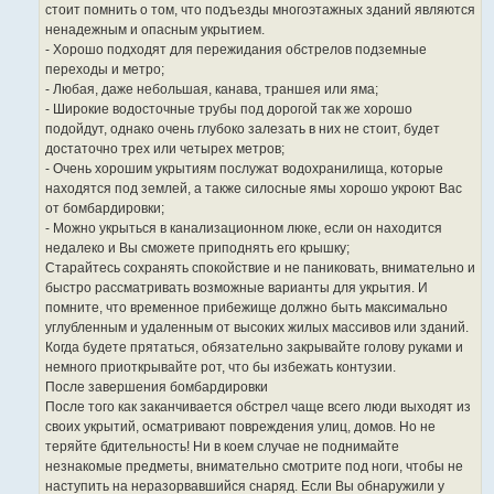
стоит помнить о том, что подъезды многоэтажных зданий являются
ненадежным и опасным укрытием.
- Хорошо подходят для пережидания обстрелов подземные
переходы и метро;
- Любая, даже небольшая, канава, траншея или яма;
- Широкие водосточные трубы под дорогой так же хорошо
подойдут, однако очень глубоко залезать в них не стоит, будет
достаточно трех или четырех метров;
- Очень хорошим укрытиям послужат водохранилища, которые
находятся под землей, а также силосные ямы хорошо укроют Вас
от бомбардировки;
- Можно укрыться в канализационном люке, если он находится
недалеко и Вы сможете приподнять его крышку;
Старайтесь сохранять спокойствие и не паниковать, внимательно и
быстро рассматривать возможные варианты для укрытия. И
помните, что временное прибежище должно быть максимально
углубленным и удаленным от высоких жилых массивов или зданий.
Когда будете прятаться, обязательно закрывайте голову руками и
немного приоткрывайте рот, что бы избежать контузии.
После завершения бомбардировки
После того как заканчивается обстрел чаще всего люди выходят из
своих укрытий, осматривают повреждения улиц, домов. Но не
теряйте бдительность! Ни в коем случае не поднимайте
незнакомые предметы, внимательно смотрите под ноги, чтобы не
наступить на неразорвавшийся снаряд. Если Вы обнаружили у