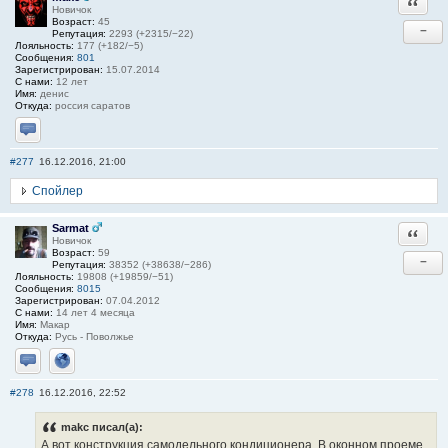
Ответи
Новичок
Возраст:
45
−
Репутация:
2293 (+2315/−22)
Лояльность:
177 (+182/−5)
Сообщения:
801
Зарегистрирован:
15.07.2014
С нами:
12 лет
Имя:
денис
Откуда:
россия саратов
Отправить личное сообщение
#277
16.12.2016, 21:00
Спойлер
Sarmat
Ответи
Новичок
Возраст:
59
−
Репутация:
38352 (+38638/−286)
Лояльность:
19808 (+19859/−51)
Сообщения:
8015
Зарегистрирован:
07.04.2012
С нами:
14 лет 4 месяца
Имя:
Макар
Откуда:
Русь - Поволжье
Отправить личное сообщение
Сайт
#278
16.12.2016, 22:52
makc писал(а):
А вот конструкция самодельного кондиционера. В оконном проеме