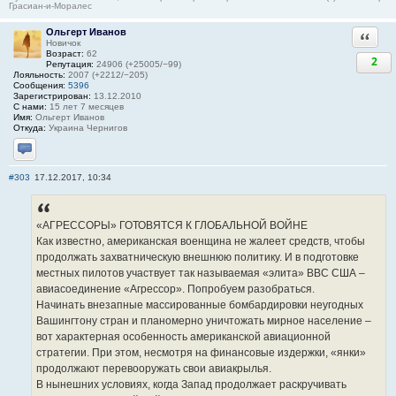
Грасиан-и-Моралес
Ольгерт Иванов
Ответи
Новичок
Возраст:
62
2
Репутация:
24906 (+25005/−99)
Лояльность:
2007 (+2212/−205)
Сообщения:
5396
Зарегистрирован:
13.12.2010
С нами:
15 лет 7 месяцев
Имя:
Ольгерт Иванов
Откуда:
Украина Чернигов
Отправить личное сообщение
#303
17.12.2017, 10:34
«АГРЕССОРЫ» ГОТОВЯТСЯ К ГЛОБАЛЬНОЙ ВОЙНЕ
Как известно, американская военщина не жалеет средств, чтобы
продолжать захватническую внешнюю политику. И в подготовке
местных пилотов участвует так называемая «элита» ВВС США –
авиасоединение «Агрессор». Попробуем разобраться.
Начинать внезапные массированные бомбардировки неугодных
Вашингтону стран и планомерно уничтожать мирное население –
вот характерная особенность американской авиационной
стратегии. При этом, несмотря на финансовые издержки, «янки»
продолжают перевооружать свои авиакрылья.
В нынешних условиях, когда Запад продолжает раскручивать