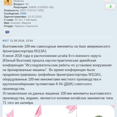
Новичок
Возраст:
62
2
Репутация:
24906 (+25005/−99)
Лояльность:
2007 (+2212/−205)
Сообщения:
5396
Зарегистрирован:
13.12.2010
С нами:
15 лет 7 месяцев
Имя:
Ольгерт Иванов
Откуда:
Украина Чернигов
Отправить личное сообщение
#307
21.06.2018, 15:54
Вьетнамские 100-мм самоходные минометы на базе американского
бронетранспортера М113А1
9 июня 2018 года в расположении штаба 9-го военного округа
(Южный Вьетнам) прошла научно-практическая армейская
конференция "Исследовательские работы по установке вооружения
на бронированные машины". Во время конференции были
продемонстрированы трофейные бронетранспортеры М113А1,
оборудованные 100-мм минометами местного производства и
крупнокалиберными пулеметами К-54 (ДШК) советского
производства.
Установленные на данных машинах 100-мм минометы вьетнамского
производства, видимо, являются копиями китайских минометов типа
71 того же калибра.