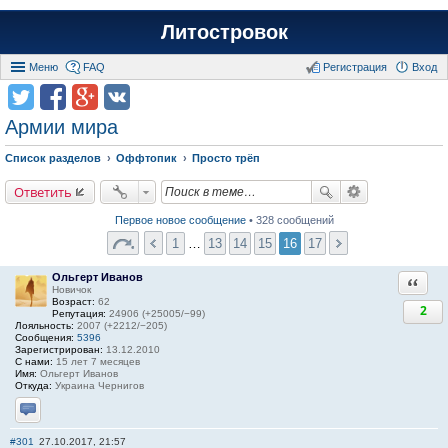
Литостровок
Меню
FAQ
Регистрация
Вход
Армии мира
Список разделов
Оффтопик
Просто трёп
Ответить
Первое новое сообщение
• 328 сообщений
1
…
13
14
15
16
17
Ольгерт Иванов
Ответи
Новичок
Возраст:
62
2
Репутация:
24906 (+25005/−99)
Лояльность:
2007 (+2212/−205)
Сообщения:
5396
Зарегистрирован:
13.12.2010
С нами:
15 лет 7 месяцев
Имя:
Ольгерт Иванов
Откуда:
Украина Чернигов
Отправить личное сообщение
#301
27.10.2017, 21:57