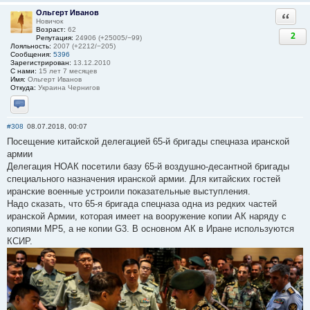
Ольгерт Иванов
Ответи
Новичок
Возраст:
62
2
Репутация:
24906 (+25005/−99)
Лояльность:
2007 (+2212/−205)
Сообщения:
5396
Зарегистрирован:
13.12.2010
С нами:
15 лет 7 месяцев
Имя:
Ольгерт Иванов
Откуда:
Украина Чернигов
Отправить личное сообщение
#308
08.07.2018, 00:07
Посещение китайской делегацией 65-й бригады спецназа иранской
армии
Делегация НОАК посетили базу 65-й воздушно-десантной бригады
специального назначения иранской армии. Для китайских гостей
иранские военные устроили показательные выступления.
Надо сказать, что 65-я бригада спецназа одна из редких частей
иранской Армии, которая имеет на вооружение копии АК наряду с
копиями MP5, а не копии G3. В основном АК в Иране используются
КСИР.