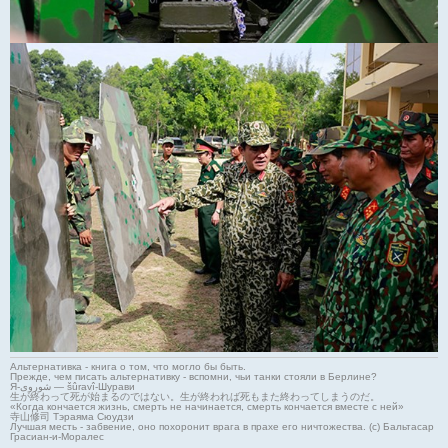
Альтернативка - книга о том, что могло бы быть.
Прежде, чем писать альтернативку - вспомни, чьи танки стояли в Берлине?
Я-شوروی — šûravî-Шурави
生が終わって死が始まるのではない。生が終われば死もまた終わってしまうのだ。
«Когда кончается жизнь, смерть не начинается, смерть кончается вместе с ней»
寺山修司 Тэраяма Сюудзи
Лучшая месть - забвение, оно похоронит врага в прахе его ничтожества. (с) Бальтасар
Грасиан-и-Моралес