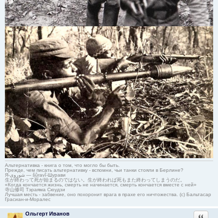
Альтернативка - книга о том, что могло бы быть.
Прежде, чем писать альтернативку - вспомни, чьи танки стояли в Берлине?
Я-شوروی — šûravî-Шурави
生が終わって死が始まるのではない。生が終われば死もまた終わってしまうのだ。
«Когда кончается жизнь, смерть не начинается, смерть кончается вместе с ней»
寺山修司 Тэраяма Сюудзи
Лучшая месть - забвение, оно похоронит врага в прахе его ничтожества. (с) Бальтасар
Грасиан-и-Моралес
Ольгерт Иванов
Ответи