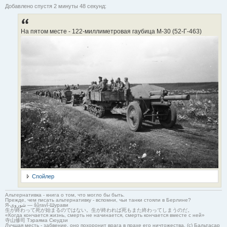
Добавлено спустя 2 минуты 48 секунд:
На пятом месте - 122-миллиметровая гаубица М-30 (52-Г-463)
Спойлер
Альтернативка - книга о том, что могло бы быть.
Прежде, чем писать альтернативку - вспомни, чьи танки стояли в Берлине?
Я-شوروی — šûravî-Шурави
生が終わって死が始まるのではない。生が終われば死もまた終わってしまうのだ。
«Когда кончается жизнь, смерть не начинается, смерть кончается вместе с ней»
寺山修司 Тэраяма Сюудзи
Лучшая месть - забвение, оно похоронит врага в прахе его ничтожества. (с) Бальтасар