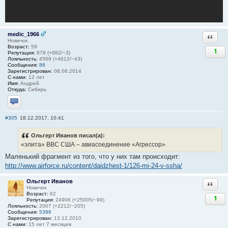
medic_1966
Ответи
Новичок
Возраст:
59
1
Репутация:
879 (+882/−3)
Лояльность:
4569 (+4612/−43)
Сообщения:
86
Зарегистрирован:
08.08.2014
С нами:
12 лет
Имя:
Андрей
Откуда:
Сибирь
Отправить личное сообщение
#305
18.12.2017, 10:41
Ольгерт Иванов писал(а):
«элита» ВВС США – авиасоединение «Агрессор»
Маленький фрагмент из того, что у них там происходит:
http://www.airforce.ru/content/daidzhest-1/126-mi-24-v-ssha/
Ольгерт Иванов
Ответи
Новичок
Возраст:
62
1
Репутация:
24906 (+25005/−99)
Лояльность:
2007 (+2212/−205)
Сообщения:
5396
Зарегистрирован:
13.12.2010
С нами:
15 лет 7 месяцев