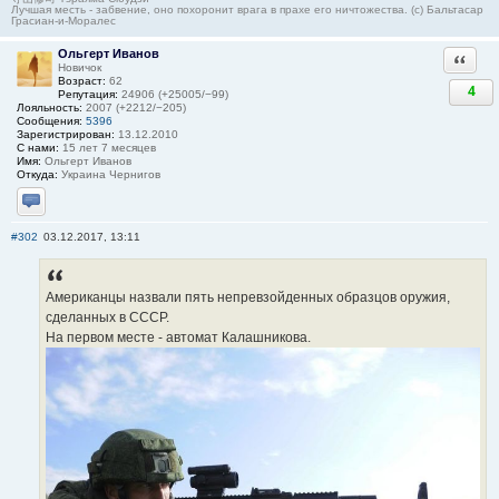
Лучшая месть - забвение, оно похоронит врага в прахе его ничтожества. (с) Бальтасар
Грасиан-и-Моралес
Ольгерт Иванов
Ответи
Новичок
Возраст:
62
4
Репутация:
24906 (+25005/−99)
Лояльность:
2007 (+2212/−205)
Сообщения:
5396
Зарегистрирован:
13.12.2010
С нами:
15 лет 7 месяцев
Имя:
Ольгерт Иванов
Откуда:
Украина Чернигов
Отправить личное сообщение
#302
03.12.2017, 13:11
Американцы назвали пять непревзойденных образцов оружия,
сделанных в СССР.
На первом месте - автомат Калашникова.