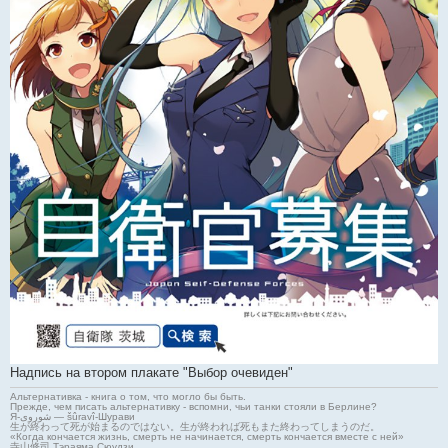
Надпись на втором плакате "Выбор очевиден"
Альтернативка - книга о том, что могло бы быть.
Прежде, чем писать альтернативку - вспомни, чьи танки стояли в Берлине?
Я-شوروی — šûravî-Шурави
生が終わって死が始まるのではない。生が終われば死もまた終わってしまうのだ。
«Когда кончается жизнь, смерть не начинается, смерть кончается вместе с ней»
寺山修司 Тэраяма Сюудзи