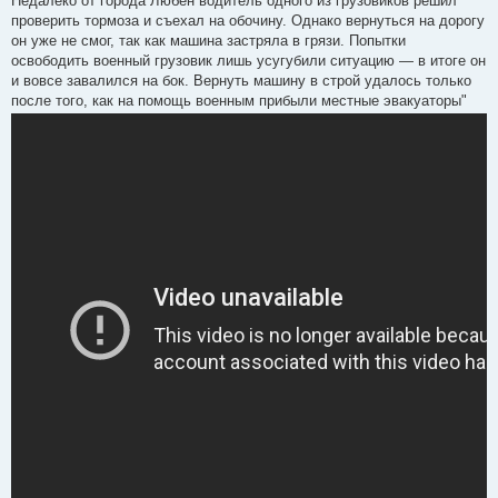
Недалеко от города Любен водитель одного из грузовиков решил
проверить тормоза и съехал на обочину. Однако вернуться на дорогу
он уже не смог, так как машина застряла в грязи. Попытки
освободить военный грузовик лишь усугубили ситуацию — в итоге он
и вовсе завалился на бок. Вернуть машину в строй удалось только
после того, как на помощь военным прибыли местные эвакуаторы"