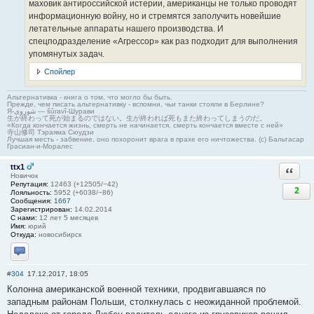
маховик антироссийской истерии, американцы не только проводят
информационную войну, но и стремятся заполучить новейшие
летательные аппараты нашего производства. И
спецподразделение «Агрессор» как раз подходит для выполнения
упомянутых задач.
Спойлер
Альтернативка - книга о том, что могло бы быть.
Прежде, чем писать альтернативку - вспомни, чьи танки стояли в Берлине?
Я-شوروی — šûravî-Шурави
生が終わって死が始まるのではない。生が終われば死もまた終わってしまうのだ。
«Когда кончается жизнь, смерть не начинается, смерть кончается вместе с ней»
寺山修司 Тэраяма Сюудзи
Лучшая месть - забвение, оно похоронит врага в прахе его ничтожества. (с) Бальтасар
Грасиан-и-Моралес
ttx1
Ответи
Новичок
Репутация:
12463 (+12505/−42)
2
Лояльность:
5952 (+6038/−86)
Сообщения:
1667
Зарегистрирован:
14.02.2014
С нами:
12 лет 5 месяцев
Имя:
юрий
Откуда:
новосибирск
Отправить личное сообщение
#304
17.12.2017, 18:05
Колонна американской военной техники, продвигавшаяся по
западным районам Польши, столкнулась с неожиданной проблемой.