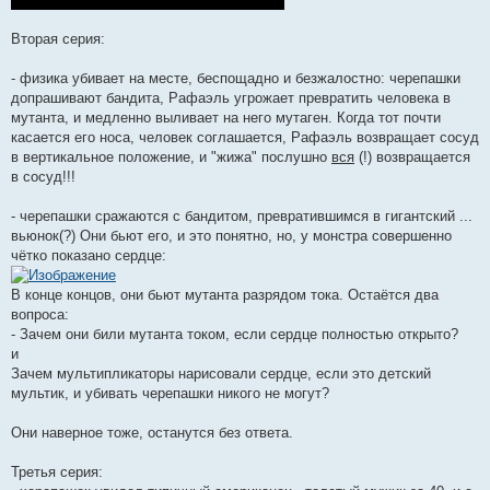
Вторая серия:
- физика убивает на месте, беспощадно и безжалостно: черепашки
допрашивают бандита, Рафаэль угрожает превратить человека в
мутанта, и медленно выливает на него мутаген. Когда тот почти
касается его носа, человек соглашается, Рафаэль возвращает сосуд
в вертикальное положение, и "жижа" послушно
вся
(!) возвращается
в сосуд!!!
- черепашки сражаются с бандитом, превратившимся в гигантский ...
вьюнок(?) Они бьют его, и это понятно, но, у монстра совершенно
чётко показано сердце:
В конце концов, они бьют мутанта разрядом тока. Остаётся два
вопроса:
- Зачем они били мутанта током, если сердце полностью открыто?
и
Зачем мультипликаторы нарисовали сердце, если это детский
мультик, и убивать черепашки никого не могут?
Они наверное тоже, останутся без ответа.
Третья серия: