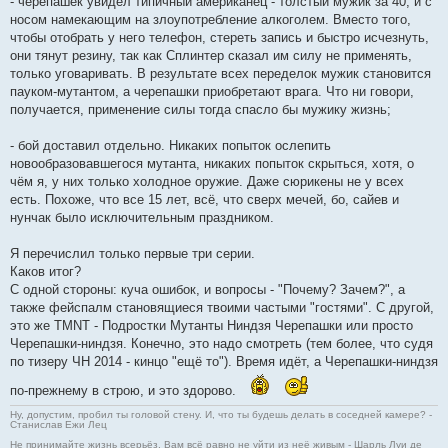
- черепашек увидел типичный американец - толстый мужик за 40, и с
носом намекающим на злоупотребление алкоголем. Вместо того,
чтобы отобрать у него телефон, стереть запись и быстро исчезнуть,
они тянут резину, так как Сплинтер сказал им силу не применять,
только уговаривать. В результате всех переделок мужик становится
пауком-мутантом, а черепашки приобретают врага. Что ни говори,
получается, применение силы тогда спасло бы мужику жизнь;
- бой доставил отдельно. Никаких попыток ослепить
новообразовавшегося мутанта, никаких попыток скрыться, хотя, о
чём я, у них только холодное оружие. Даже сюрикены не у всех
есть. Похоже, что все 15 лет, всё, что сверх мечей, бо, сайев и
нунчак было исключительным праздником.
Я перечислил только первые три серии.
Каков итог?
С одной стороны: куча ошибок, и вопросы - "Почему? Зачем?", а
также фейспалм становящиеся твоими частыми "гостями". С другой,
это же TMNT - Подростки Мутанты Ниндзя Черепашки или просто
Черепашки-ниндзя. Конечно, это надо смотреть (тем более, что судя
по тизеру ЧН 2014 - кинцо "ещё то"). Время идёт, а Черепашки-ниндзя
по-прежнему в строю, и это здорово.
Ну, допустим, пробил ты головой стену. И, что ты будешь делать в соседней камере? -
Станислав Ежи Лец
Не принимайте жизнь всерьёз. Вам всё равно не уйти из неё живым - Шарль Луи де