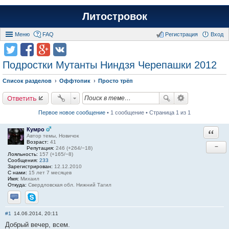
Литостровок
Меню
FAQ
Регистрация
Вход
Подростки Мутанты Ниндзя Черепашки 2012
Список разделов
Оффтопик
Просто трёп
Ответить
Первое новое сообщение
• 1 сообщение • Страница 1 из 1
Кумро
Ответи
Автор темы, Новичок
Возраст:
41
−
Репутация:
246 (+264/−18)
Лояльность:
157 (+165/−8)
Сообщения:
233
Зарегистрирован:
12.12.2010
С нами:
15 лет 7 месяцев
Имя:
Михаил
Откуда:
Свердловская обл. Нижний Тагил
Отправить личное сообщение
Skype
#1
14.06.2014, 20:11
Добрый вечер, всем.