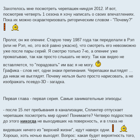
Захотелось мне посмотреть черепашек-ниндзя 2012. И вот,
посмотрев четверть 1 сезона я хочу написать о своих впечатлениях.
Пока их можно охарактеризовать риторическим словом - "Почему?"
Пролог, он же опенинг. Старую тему 1987 года так переделали в Рэп
(или не Рэп, но, это всё равно ужасно), что смотреть его невозможно
уже после пары серий. Я смотрю только 7-ю, а опенинг уже
проматываю, так как просто слышать не могу. Так как видео не
вставляется, то "порадовать" им вас я не могу.
Графика - слов нет, одни знаки препинания. Черепашки выглядят ...
да никак не выглядят. Почему нельзя было просто нарисовать, а не
изображать псевдо-3D - загадка.
Первая глава - первая серия. Самые занимательные эпизоды:
- после 15 лет пребывания в канализации, Сплинтер отпускает
черепашек посмотреть мир одних! Понимаете? Четверо подростков
до этого
никогда
не выходивших на поверхность, и в глаза не
видевших ничего из "верхней жизни", идут наверх одни.
Хорошо, хоть ночью выходят. Вопрос: какая будет вероятность того,