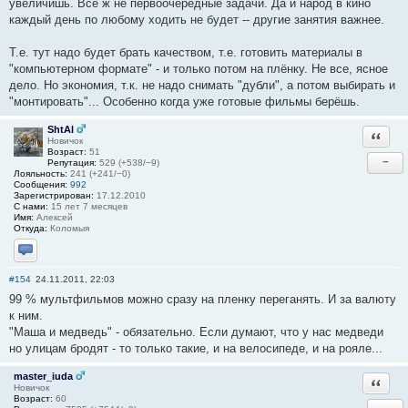
увеличишь. Всё ж не первоочередные задачи. Да и народ в кино
каждый день по любому ходить не будет -- другие занятия важнее.
Т.е. тут надо будет брать качеством, т.е. готовить материалы в
"компьютерном формате" - и только потом на плёнку. Не все, ясное
дело. Но экономия, т.к. не надо снимать "дубли", а потом выбирать и
"монтировать"... Особенно когда уже готовые фильмы берёшь.
ShtAl
Ответи
Новичок
Возраст:
51
−
Репутация:
529 (+538/−9)
Лояльность:
241 (+241/−0)
Сообщения:
992
Зарегистрирован:
17.12.2010
С нами:
15 лет 7 месяцев
Имя:
Алексей
Откуда:
Коломыя
Отправить личное сообщение
#154
24.11.2011, 22:03
99 % мультфильмов можно сразу на пленку переганять. И за валюту
к ним.
"Маша и медведь" - обязательно. Если думают, что у нас медведи
но улицам бродят - то только такие, и на велосипеде, и на рояле...
master_iuda
Ответи
Новичок
Возраст:
60