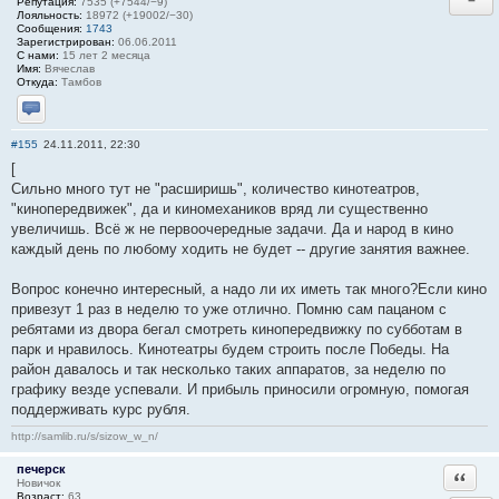
−
Репутация:
7535 (+7544/−9)
Лояльность:
18972 (+19002/−30)
Сообщения:
1743
Зарегистрирован:
06.06.2011
С нами:
15 лет 2 месяца
Имя:
Вячеслав
Откуда:
Тамбов
Отправить личное сообщение
#155
24.11.2011, 22:30
[
Сильно много тут не "расширишь", количество кинотеатров,
"кинопередвижек", да и киномехаников вряд ли существенно
увеличишь. Всё ж не первоочередные задачи. Да и народ в кино
каждый день по любому ходить не будет -- другие занятия важнее.
Вопрос конечно интересный, а надо ли их иметь так много?Если кино
привезут 1 раз в неделю то уже отлично. Помню сам пацаном с
ребятами из двора бегал смотреть кинопередвижку по субботам в
парк и нравилось. Кинотеатры будем строить после Победы. На
район давалось и так несколько таких аппаратов, за неделю по
графику везде успевали. И прибыль приносили огромную, помогая
поддерживать курс рубля.
http://samlib.ru/s/sizow_w_n/
печерск
Ответи
Новичок
Возраст:
63