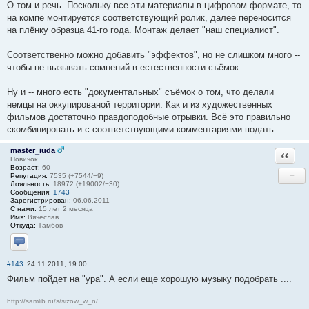
О том и речь. Поскольку все эти материалы в цифровом формате, то
на компе монтируется соответствующий ролик, далее переносится
на плёнку образца 41-го года. Монтаж делает "наш специалист".
Соответственно можно добавить "эффектов", но не слишком много --
чтобы не вызывать сомнений в естественности съёмок.
Ну и -- много есть "документальных" съёмок о том, что делали
немцы на оккупированой территории. Как и из художественных
фильмов достаточно правдоподобные отрывки. Всё это правильно
скомбинировать и с соответствующими комментариями подать.
master_iuda
Ответи
Новичок
Возраст:
60
−
Репутация:
7535 (+7544/−9)
Лояльность:
18972 (+19002/−30)
Сообщения:
1743
Зарегистрирован:
06.06.2011
С нами:
15 лет 2 месяца
Имя:
Вячеслав
Откуда:
Тамбов
Отправить личное сообщение
#143
24.11.2011, 19:00
Фильм пойдет на "ура". А если еще хорошую музыку подобрать ....
http://samlib.ru/s/sizow_w_n/