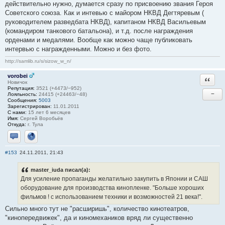
действительно нужно, думается сразу по присвоению звания Героя
Советского союза. Как и интевью с майором НКВД Дегтяревым (
руководителем разведбата НКВД), капитаном НКВД Васильевым
(командиром танкового батальона), и т.д. после награждения
орденами и медалями. Вообще как можно чаще публиковать
интервью с награжденными. Можно и без фото.
http://samlib.ru/s/sizow_w_n/
vorobei
Ответи
Новичок
Репутация:
3521 (+4473/−952)
−
Лояльность:
24415 (+24463/−48)
Сообщения:
5003
Зарегистрирован:
11.01.2011
С нами:
15 лет 6 месяцев
Имя:
Сергей Воробьёв
Откуда:
г. Тула
Отправить личное сообщение
Сайт
#153
24.11.2011, 21:43
master_iuda писал(а):
Для усиление пропаганды желатильно закупить в Японии и САШ
оборудование для производства кинопленке. "Больше хороших
фильмов ! с использованием техники и возможностей 21 века!".
Сильно много тут не "расширишь", количество кинотеатров,
"кинопередвижек", да и киномехаников вряд ли существенно