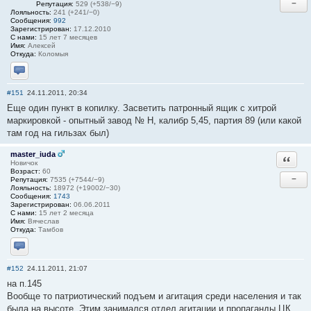
−
Репутация:
529 (+538/−9)
Лояльность:
241 (+241/−0)
Сообщения:
992
Зарегистрирован:
17.12.2010
С нами:
15 лет 7 месяцев
Имя:
Алексей
Откуда:
Коломыя
Отправить личное сообщение
#151
24.11.2011, 20:34
Еще один пункт в копилку. Засветить патронный ящик с хитрой
маркировкой - опытный завод № Н, калибр 5,45, партия 89 (или какой
там год на гильзах был)
master_iuda
Ответи
Новичок
Возраст:
60
−
Репутация:
7535 (+7544/−9)
Лояльность:
18972 (+19002/−30)
Сообщения:
1743
Зарегистрирован:
06.06.2011
С нами:
15 лет 2 месяца
Имя:
Вячеслав
Откуда:
Тамбов
Отправить личное сообщение
#152
24.11.2011, 21:07
на п.145
Вообще то патриотический подъем и агитация среди населения и так
была на высоте. Этим занимался отдел агитации и пропаганды ЦК