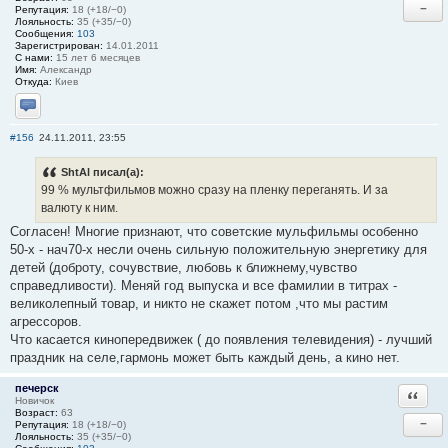
−
Репутация:
18 (+18/−0)
Лояльность:
35 (+35/−0)
Сообщения:
103
Зарегистрирован:
14.01.2011
С нами:
15 лет 6 месяцев
Имя:
Александр
Откуда:
Киев
Отправить личное сообщение
#156
24.11.2011, 23:55
ShtAl писал(а):
99 % мультфильмов можно сразу на пленку переганять. И за
валюту к ним.
Согласен! Многие признают, что советские мульфильмы особенно
50-х - нач70-х несли очень сильную положительную энергетику для
детей (доброту, сочувствие, любовь к ближнему,чувство
справедливости). Меняй год выпуска и все фамилии в титрах -
великолепный товар, и никто не скажет потом ,что мы растим
агрессоров.
Что касается кинопередвижек ( до появления телевидения) - лучший
праздник на селе,гармонь может быть каждый день, а кино нет.
печерск
Ответи
Новичок
Возраст:
63
−
Репутация:
18 (+18/−0)
Лояльность:
35 (+35/−0)