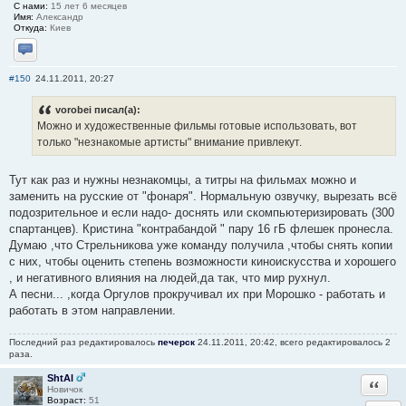
С нами:
15 лет 6 месяцев
Имя:
Александр
Откуда:
Киев
Отправить личное сообщение
#150
24.11.2011, 20:27
vorobei писал(а):
Можно и художественные фильмы готовые использовать, вот
только "незнакомые артисты" внимание привлекут.
Тут как раз и нужны незнакомцы, а титры на фильмах можно и
заменить на русские от "фонаря". Нормальную озвучку, вырезать всё
подозрительное и если надо- доснять или скомпьютеризировать (300
спартанцев). Кристина "контрабандой " пару 16 гБ флешек пронесла.
Думаю ,что Стрельникова уже команду получила ,чтобы снять копии
с них, чтобы оценить степень возможности киноискусства и хорошего
, и негативного влияния на людей,да так, что мир рухнул.
А песни... ,когда Оргулов прокручивал их при Морошко - работать и
работать в этом направлении.
Последний раз редактировалось
печерск
24.11.2011, 20:42, всего редактировалось 2
раза.
ShtAl
Ответи
Новичок
Возраст:
51