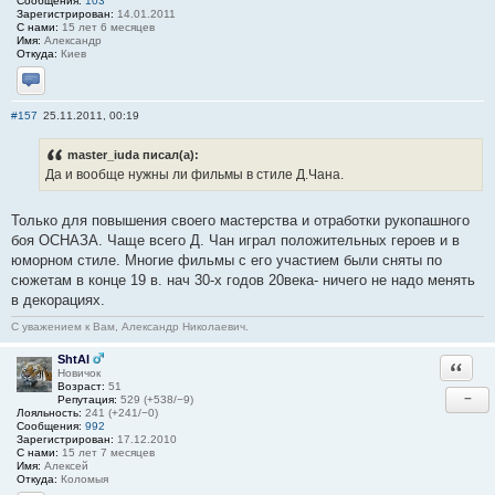
Сообщения:
103
Зарегистрирован:
14.01.2011
С нами:
15 лет 6 месяцев
Имя:
Александр
Откуда:
Киев
Отправить личное сообщение
#157
25.11.2011, 00:19
master_iuda писал(а):
Да и вообще нужны ли фильмы в стиле Д.Чана.
Только для повышения своего мастерства и отработки рукопашного
боя ОСНАЗА. Чаще всего Д. Чан играл положительных героев и в
юморном стиле. Многие фильмы с его участием были сняты по
сюжетам в конце 19 в. нач 30-х годов 20века- ничего не надо менять
в декорациях.
С уважением к Вам, Александр Николаевич.
ShtAl
Ответи
Новичок
Возраст:
51
−
Репутация:
529 (+538/−9)
Лояльность:
241 (+241/−0)
Сообщения:
992
Зарегистрирован:
17.12.2010
С нами:
15 лет 7 месяцев
Имя:
Алексей
Откуда:
Коломыя