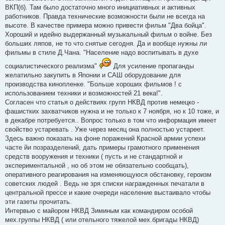
ВКП(б). Там было достаточно много инициативных и активных
работников. Правда технические возможности были не всегда на
высоте. В качестве примера можно привести фильм "Два бойца".
Хороший и идейно выдержанный музыкальный фильм о войне. Без
больших ляпов, не то что снятые сегодня. Да и вообще нужны ли
фильмы в стиле Д.Чана. "Население надо воспитывать в духе
социалистического реализма"
Для усиление пропаганды
желатильно закупить в Японии и САШ оборудование для
производства кинопленке. "Больше хороших фильмов ! с
использованием техники и возможностей 21 века!".
Согласен что статья о действиях групп НКВД против немецко -
фашистких захватчиков нужна и не только к 7 ноября, но к 10 тоже, и
в декабре потребуется.. Вопрос только в том что информация имеет
свойство устаревать . Уже через месяц она полностью устареет.
Здесь важно показать на фоне поражений Красной армии успехи
часте йи позразделений, дать примеры грамотного применения
средств вооружения и техники ( пусть и не стандартной и
экспериментальной , но об этом не обязательно сообщать),
оперативного реагирования на изменяющуюся обстановку, героизм
советских людей . Ведь не зря списки награжденных печатали в
центральной прессе и какие очереди население выстаивало чтобы
эти газеты прочитать.
Интервью с майором НКВД Зиминым как командиром особой
мех.группы НКВД ( или отельного тяжелой мех.бригады НКВД)