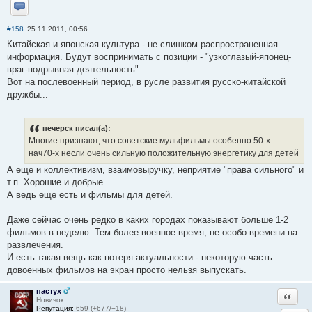
Отправить личное сообщение
#158
25.11.2011, 00:56
Китайская и японская культура - не слишком распространенная
информация. Будут воспринимать с позиции - "узкоглазый-японец-
враг-подрывная деятельность".
Вот на послевоенный период, в русле развития русско-китайской
дружбы...
печерск писал(а):
Многие признают, что советские мульфильмы особенно 50-х -
нач70-х несли очень сильную положительную энергетику для детей
А еще и коллективизм, взаимовыручку, неприятие "права сильного" и
т.п. Хорошие и добрые.
А ведь еще есть и фильмы для детей.
Даже сейчас очень редко в каких городах показывают больше 1-2
фильмов в неделю. Тем более военное время, не особо времени на
развлечения.
И есть такая вещь как потеря актуальности - некоторую часть
довоенных фильмов на экран просто нельзя выпускать.
пастух
Ответи
Новичок
Репутация:
659 (+677/−18)