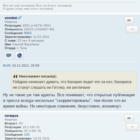
Все во имя человека! Все на благо человека!
Я даже знаю имя этого человека.
vorobei
Ответи
Новичок
Репутация:
3521 (+4473/−952)
−
Лояльность:
24415 (+24463/−48)
Сообщения:
5003
Зарегистрирован:
11.01.2011
С нами:
15 лет 6 месяцев
Имя:
Сергей Воробьёв
Откуда:
г. Тула
Отправить личное сообщение
Сайт
#149
24.11.2011, 20:09
Николаевич писал(а):
Гейдрих начинает думать, что Канарис водит его за нос; Канариса
не станут слушать ни Гитлер, ни англичане
Ну не такие уж там идиоты. Все понимают, что открытые публикации
в прессе всегда несколько "скорректированы", тем более что во
время войны. Но некоторые сомнения, безусловно, возникнут.
печерск
Ответи
Новичок
Возраст:
63
−
Репутация:
18 (+18/−0)
Лояльность:
35 (+35/−0)
Сообщения:
103
Зарегистрирован:
14.01.2011