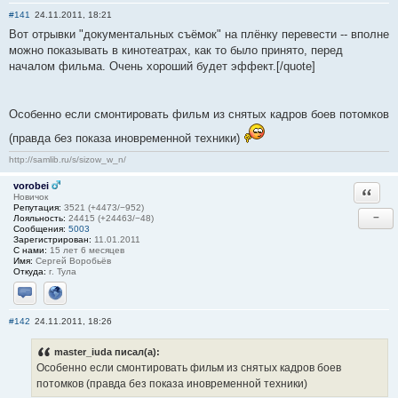
#141
24.11.2011, 18:21
Вот отрывки "документальных съёмок" на плёнку перевести -- вполне
можно показывать в кинотеатрах, как то было принято, перед
началом фильма. Очень хороший будет эффект.[/quote]
Особенно если смонтировать фильм из снятых кадров боев потомков
(правда без показа иновременной техники)
http://samlib.ru/s/sizow_w_n/
vorobei
Ответи
Новичок
Репутация:
3521 (+4473/−952)
−
Лояльность:
24415 (+24463/−48)
Сообщения:
5003
Зарегистрирован:
11.01.2011
С нами:
15 лет 6 месяцев
Имя:
Сергей Воробьёв
Откуда:
г. Тула
Отправить личное сообщение
Сайт
#142
24.11.2011, 18:26
master_iuda писал(а):
Особенно если смонтировать фильм из снятых кадров боев
потомков (правда без показа иновременной техники)