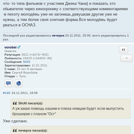
что- то типа фильмов с участием Джека Чана) и показать это
обывателю через кинохронику с соответствующими комментариями
-в пехоту молодёжь уже не загонишь,девушкам другие уже не
нужны, а тем более своя элитная форма.Вся молодёжь будет
рваться в ОСНАЗ.
Последний раз редактировалось
печерск
24.11.2011, 20:00, всего редактировалось 1
раз.
vorobei
Ответи
Новичок
Репутация:
3521 (+4473/−952)
−
Лояльность:
24415 (+24463/−48)
Сообщения:
5003
Зарегистрирован:
11.01.2011
С нами:
15 лет 6 месяцев
Имя:
Сергей Воробьёв
Откуда:
г. Тула
Отправить личное сообщение
Сайт
#146
24.11.2011, 19:56
ShtAl писал(а):
А уж какая помощь нашим и плюха немцам будет если выпустить
брошюрки с планом "Ост"
Уже сделано.
печерск писал(а):