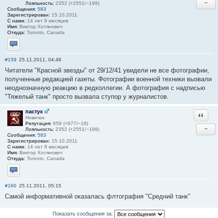
−
Лояльность:
2352 (+2551/−199)
Сообщения:
583
Зарегистрирован:
15.10.2011
С нами:
14 лет 9 месяцев
Имя:
Виктор Хотянович
Откуда:
Toronto, Canada
Отправить личное сообщение
#159
25.11.2011, 04:48
Читатели "Красной звезды" от 29/12/41 увидели не все фотографии,
полученные редакцией газеты. Фотографии военной техники вызвали
неоднозначную реакцию в редколлегии. А фотография с надписью
"Тяжелый танк" просто вызвала ступор у журналистов.
пастух
Ответи
Новичок
Репутация:
659 (+677/−18)
−
Лояльность:
2352 (+2551/−199)
Сообщения:
583
Зарегистрирован:
15.10.2011
С нами:
14 лет 9 месяцев
Имя:
Виктор Хотянович
Откуда:
Toronto, Canada
Отправить личное сообщение
#160
25.11.2011, 05:15
Самой информативной оказалась флтография "Средний танк"
Показать сообщения за: