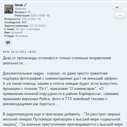
ShtAl
Ответи
Новичок
Возраст:
51
−
Репутация:
529 (+538/−9)
Лояльность:
241 (+241/−0)
Сообщения:
992
Зарегистрирован:
17.12.2010
С нами:
15 лет 7 месяцев
Имя:
Алексей
Откуда:
Коломыя
Отправить личное сообщение
#144
24.11.2011, 19:04
Деза от пропаганды отличается только степенью искривления
реальности...
Документальные кадры - хорошо, но даже просто грамотная
подборка фотографий с комментариями даст не меньший эффект.
А уж какая помощь нашим и плюха немцам будет если выпустить
брошюрки с планом "Ост", приказами "О коммисарах", «О
применении военной подсудности в районе Барбаросса», свежими
приказами верхушки Рейха, фото и ТТХ новейшей техники с
рекомендациями как бороться...
В радиопередачи еще и приговоры добавить - "За расстрел мирных
жителей генерал Путкамера приговорен к высшей мере социальной
защиты", "За военные преступления приговаривается к высшей мере