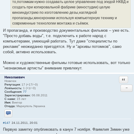
то,потомкам нужно создавать целое управление под эгидой НКВД и
создать при копировальной фабрике (киностудии) целую
киноиндустрию по изготовлению дезы,наглядной
пропаганды,кинохроники используя компьютерную технику и
современные технологии монтажа и съёмок.
И пропаганда, и производство документальных фильмов -- уже есть.
"Просто добавь воды", т.е. подключить к работе народ с
компьютерами, умеющий работать. Тут даже "специалисты по
рекламе" неожиданно пригодятся. Ну и "архивы потомков", само
собой, активно использовать.
Можно и художественные фильмы готовые использовать, вот только
"незнакомые артисты" внимание привлекут.
Николаевич
Ответи
Новичок
Репутация:
17 (+17/−0)
−
Лояльность:
1 (+1/−0)
Сообщения:
77
Зарегистрирован:
06.08.2011
С нами:
15 лет
Имя:
Виктор
Откуда:
Мариуполь Украина
Отправить личное сообщение
#147
24.11.2011, 20:01
Первую заметку опубликовать в канун 7 ноября. Фаимлия Зимин уже