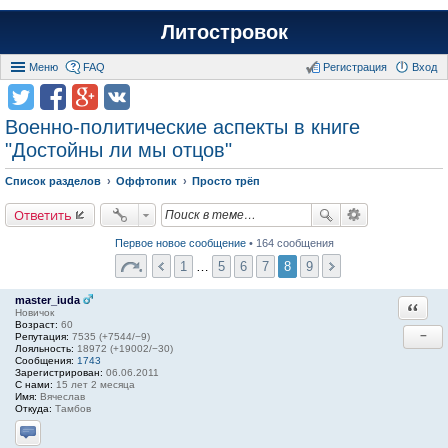
Литостровок
Меню
FAQ
Регистрация
Вход
Военно-политические аспекты в книге
"Достойны ли мы отцов"
Список разделов
Оффтопик
Просто трёп
Ответить
Первое новое сообщение
• 164 сообщения
1
…
5
6
7
8
9
master_iuda
Ответи
Новичок
Возраст:
60
−
Репутация:
7535 (+7544/−9)
Лояльность:
18972 (+19002/−30)
Сообщения:
1743
Зарегистрирован:
06.06.2011
С нами:
15 лет 2 месяца
Имя:
Вячеслав
Откуда:
Тамбов
Отправить личное сообщение