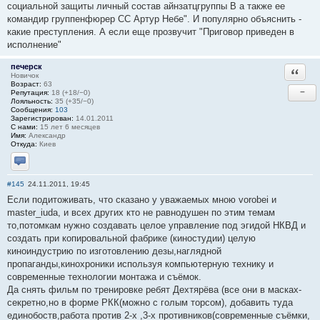
социальной защиты личный состав айнзатцгруппы B а также ее
командир группенфюрер СС Артур Небе". И популярно объяснить -
какие преступления. А если еще прозвучит "Приговор приведен в
исполнение"
печерск
Ответи
Новичок
Возраст:
63
−
Репутация:
18 (+18/−0)
Лояльность:
35 (+35/−0)
Сообщения:
103
Зарегистрирован:
14.01.2011
С нами:
15 лет 6 месяцев
Имя:
Александр
Откуда:
Киев
Отправить личное сообщение
#145
24.11.2011, 19:45
Если подитоживать, что сказано у уважаемых мною vorobei и
master_iuda, и всех других кто не равнодушен по этим темам
то,потомкам нужно создавать целое управление под эгидой НКВД и
создать при копировальной фабрике (киностудии) целую
киноиндустрию по изготовлению дезы,наглядной
пропаганды,кинохроники используя компьютерную технику и
современные технологии монтажа и съёмок.
Да снять фильм по тренировке ребят Дехтярёва (все они в масках-
секретно,но в форме РКК(можно с голым торсом), добавить туда
единобоств,работа против 2-х ,3-х противников(современные съёмки,