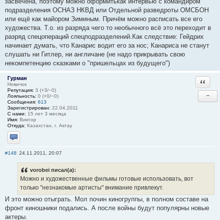
засвечена, поэтому можно оформитькак интервью с командиром
подразделения ОСНАЗ НКВД или Отдельной разведроты ОМСБОН
или ещё как майором Зиминым. Причём можно расписать все его
художества. Т.о. из разряда чего то необычного всё это переходит в
разряд спецопераций спецподразделений.Как следствие: Гейдрих
начинает думать, что Канарис водит его за нос; Канариса не станут
слушать ни Гитлер, ни англичане (не надо прикрывать свою
некомпетенцию сказками о "пришельцах из будущего")
Гурман
Ответи
Новичок
Репутация:
3 (+3/−0)
−
Лояльность:
0 (+0/−0)
Сообщения:
613
Зарегистрирован:
22.04.2011
С нами:
15 лет 3 месяца
Имя:
Виктор
Откуда:
Казахстан, г. Актау
Отправить личное сообщение
#148
24.11.2011, 20:07
vorobei писал(а):
Можно и художественные фильмы готовые использовать, вот
только "незнакомые артисты" внимание привлекут.
И это можно отыграть. Мол почин киногруппы, в полном составе на
фронт киношники подались. А после войны будут популярны новые
актеры.