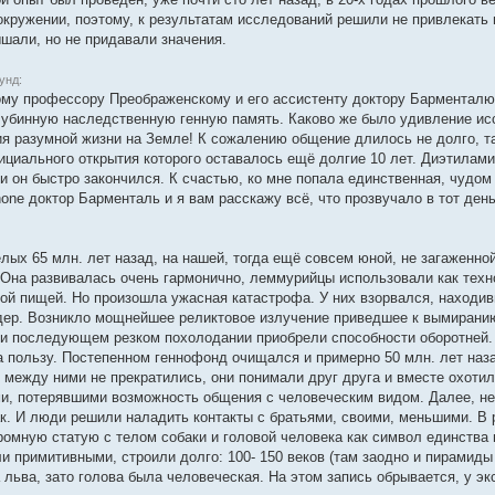
окружении, поэтому, к результатам исследований решили не привлекать 
ышали, но не придавали значения.
унд:
му профессору Преображенскому и его ассистенту доктору Барменталю
лубинную наследственную генную память. Каково же было удивление и
я разумной жизни на Земле! К сожалению общение длилось не долго, та
ициального открытия которого оставалось ещё долгие 10 лет. Диэтилами
 и он быстро закончился. К счастью, ко мне попала единственная, чудо
оne доктор Барменталь и я вам расскажу всё, что прозвучало в тот день
целых 65 млн. лет назад, на нашей, тогда ещё совсем юной, не загажен
Она развивалась очень гармонично, леммурийцы использовали как техно
ой пищей. Но произошла ужасная катастрофа. У них взорвался, находив
йдер. Возникло мощнейшее реликтовое излучение приведшее к вымиран
 и последующем резком похолодании приобрели способности оборотней.
 пользу. Постепенном геннофонд очищался и примерно 50 млн. лет наза
 между ними не прекратились, они понимали друг друга и вместе охоти
и, потерявшими возможность общения с человеческим видом. Далее, нек
к. И люди решили наладить контакты с братьями, своими, меньшими. В р
ромную статую с телом собаки и головой человека как символ единств
и примитивными, строили долго: 100- 150 веков (там заодно и пирамиды
а льва, зато голова была человеческая. На этом запись обрывается, у 