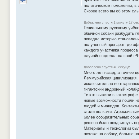
Отправить личное сообщение
политическом положении, в 
Скорее всего вы об этом сл
Добавлено спустя 1 минуту 17 сек
Гениальному русскому учёно
обычной собаки разбудить г
поведал историю становлени
полученный препарат, до оф
каждого участника процесса
случайно сделал на свой iPh
Добавлено спустя 40 секунд:
Много лет назад, а точнее 
Леммурийская цивилизация. 
исключительно вегетарианск
гигантский андронный кола
Те кто выжили в катастрофе
новые возможности пошли на
людей и миацидов. Контакты
стали волками. Агрессивным
более сообразительных соба
решено было воздвигнуть ог
Материалы и технологии был
похоже на собаку, больше н