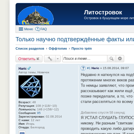
Литостровок
Островок в бушующем море ли
Меню
FAQ
Только научно подтверждённые факты или 
Список разделов
Оффтопик
Просто трёп
Ответить
#1
Haric
»
15.08.2014, 09:07
Haric
Автор темы, Новичок
Недавно я наткнулся на подб
протяжении многих веков раз
То немцы заявляют, что прои
рассказывают как жили ещё д
позже переделали, а то, что
стали расселяться по всему 
Возраст:
48
Репутация:
108 (+118/−10)
Лояльность:
146 (+158/−12)
Добавлено спустя 58 секунд:
Сообщения:
95
Зарегистрирован:
02.08.2014
Я УСТАЛ СЛУШАТЬ ГЛУПОСТИ! 
С нами:
12 лет
никому. Ни разным "свиткам
Имя:
Игорь
Откуда:
Белгород
проводить какую либо датир
практическим опытам. И тако