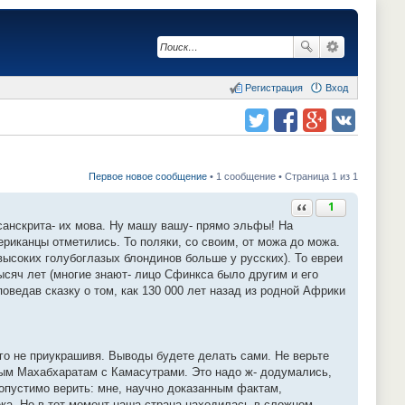
Регистрация
Вход
Поделиться в twitter.com
Поделиться в facebook.com
Поделиться в Google Plus
Поделиться в vk.com
Первое новое сообщение
• 1 сообщение • Страница 1 из 1
Ответить с цитатой
1
 санскрита- их мова. Ну машу вашу- прямо эльфы! На
ериканцы отметились. То поляки, со своим, от можа до можа.
 высоких голубоглазых блондинов больше у русских). То евреи
ысяч лет (многие знают- лицо Сфинкса было другим и его
поведав сказку о том, как 130 000 лет назад из родной Африки
о не приукрашивя. Выводы будете делать сами. Не верьте
ным Махабхаратам с Камасутрами. Это надо ж- додумались,
опустимо верить: мне, научно доказанным фактам,
века. Но в тот момент наша страна находилась в сложном