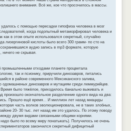
излишнего внимания. Всё же, кое что просочилось в массы.
 удалось с помощью пересадки гипофиза человека в мозг
сследователей, когда подопытный метаморфировал человека и
к как в этом опыте использовался секретный, случайно
да лизергиновой кислоты было всего 300 грамм- по сто на
м сохранившаяся аудио запись в mp3 формате, которую
, ничего не скрывая.
ной промышленными отходами планете процветала
логию, так и псионику, приручили динозавров, питались
шийся в районе современного Мексиканского залива,
ию одомашненых динозавров и мутациям среди леммурийцев.
 Время было тяжёлое, приходилось банально выживать и
д произошло окончательное разделенние одного вида на два:
лись. Прошло ещё время... И миллион лет назад миациды
оторая часть волков эволюционировала, не в таких злобных,
айоне 20- 30 тыс. лет назад им это удалось. По этому поводу
а между двумя видами связанными общими корнями.
 надо было по всему миру понатыкать). Получилось не очень
экспериментаторов закончился секретный дифицитный