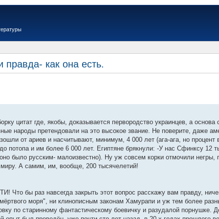
тературы
правда- как она есть.
орку цитат где, якобы, доказывается первородство украинцев, а основа
ные народы претендовали на это высокое звание. Не поверите, даже ам
зошли от ариев и насчитывают, минимум, 4 000 лет (ага-ага, но процент
о потопа и им более 6 000 лет. Египтяне брякнули: -У нас Сфинксу 12 т
 оно было русским- малоизвестно). Ну уж совсем корки отмочили негры, 
миру. А самим, им, вообще, 200 тысячелетий!
Что бы раз навсегда закрыть этот вопрос расскажу вам правду, ничег
 мёртвого моря", ни клинописным законам Хамурапи и уж тем более раз
овку по старинному фантастическому боевичку и разудалой порнушке. Д
й опыт был проведён, уже почти сто лет назад, в 20-х годах прошлого 