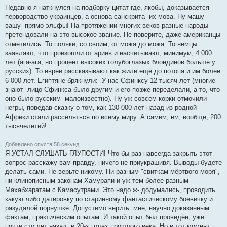
Недавно я наткнулся на подборку цитат где, якобы, доказывается
первородство украинцев, а основа санскрита- их мова. Ну машу
вашу- прямо эльфы! На протяжении многих веков разные народы
претендовали на это высокое звание. Не поверите, даже американцы
отметились. То поляки, со своим, от можа до можа. То немцы
заявляют, что произошли от ариев и насчитывают, минимум, 4 000
лет (ага-ага, но процент высоких голубоглазых блондинов больше у
русских). То евреи рассказывают как жили ещё до потопа и им более
6 000 лет. Египтяне брякнули: -У нас Сфинксу 12 тысяч лет (многие
знают- лицо Сфинкса было другим и его позже переделали, а то, что
оно было русским- малоизвестно). Ну уж совсем корки отмочили
негры, поведав сказку о том, как 130 000 лет назад из родной
Африки стали расселяться по всему миру. А самим, им, вообще, 200
тысячелетий!
Добавлено спустя 58 секунд:
Я УСТАЛ СЛУШАТЬ ГЛУПОСТИ! Что бы раз навсегда закрыть этот
вопрос расскажу вам правду, ничего не приукрашивя. Выводы будете
делать сами. Не верьте никому. Ни разным "свиткам мёртвого моря",
ни клинописным законам Хамурапи и уж тем более разным
Махабхаратам с Камасутрами. Это надо ж- додумались, проводить
какую либо датировку по старинному фантастическому боевичку и
разудалой порнушке. Допустимо верить: мне, научно доказанным
фактам, практическим опытам. И такой опыт был проведён, уже
почти сто лет назад, в 20-х годах прошлого века. Но в тот момент