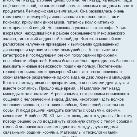
Много лет назад, а точнее целых 65 млн. лет назад, на нашей, тогда
ещё совсем юной, не загаженной промышленными отходами планете
процветала Леммурийская цивилизация. Она развивалась очень
гармонично, леммурийцы использовали как технологию, так и
псионику, приручили динозавров, питались исключительно
вегетарианской пищей. Но произошла ужасная катастрофа. У них
взорвался, находившийся в районе современного Мексиканского
залива, гигантский андронный колайдер. Возникло мощнейшее
реликтовое излучение приведшее к вымиранию одомашненых
динозавров и мутациям среди леммурийцев. Те кто выжили в
катастрофе и последующем резком похолодании приобрели
способности оборотней. Время было тяжёлое, приходилось банально
выживать и новые возможности пошли на пользу. Постепенном
геннофонд очищался и примерно 50 млн. лет назад произошло
окончательное разделенние одного вида на два: людей и миацидов.
Контакты между ними не прекратились, они понимали друг друга и
вместе охотились. Прошло ещё время... И миллион лет назад
миациды стали волками. Агрессивными, потерявшими возможность
общения с человеческим видом. Далее, некоторая часть волков
эволюционировала, не в таких злобных, более сообразительных
собак. И люди решили наладить контакты с братьями, своими,
меньшими. В районе 20- 30 тыс. лет назад им это удалось. По этому
поводу решено было воздвигнуть огромную статую с телом собаки и
головой человека как символ единства между двумя видами
связанными общими корнями. Материалы и технологии были