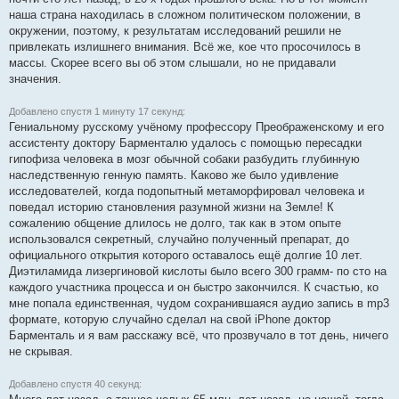
наша страна находилась в сложном политическом положении, в
окружении, поэтому, к результатам исследований решили не
привлекать излишнего внимания. Всё же, кое что просочилось в
массы. Скорее всего вы об этом слышали, но не придавали
значения.
Добавлено спустя 1 минуту 17 секунд:
Гениальному русскому учёному профессору Преображенскому и его
ассистенту доктору Барменталю удалось с помощью пересадки
гипофиза человека в мозг обычной собаки разбудить глубинную
наследственную генную память. Каково же было удивление
исследователей, когда подопытный метаморфировал человека и
поведал историю становления разумной жизни на Земле! К
сожалению общение длилось не долго, так как в этом опыте
использовался секретный, случайно полученный препарат, до
официального открытия которого оставалось ещё долгие 10 лет.
Диэтиламида лизергиновой кислоты было всего 300 грамм- по сто на
каждого участника процесса и он быстро закончился. К счастью, ко
мне попала единственная, чудом сохранившаяся аудио запись в mp3
формате, которую случайно сделал на свой iPhоne доктор
Барменталь и я вам расскажу всё, что прозвучало в тот день, ничего
не скрывая.
Добавлено спустя 40 секунд: