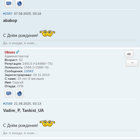
Отправить личное сообщение
Сайт
#2587
07.09.2025, 03:16
abakop
С Днём рождения!
Да, я зануда, я знаю...
Uksus
Ответи
Администратор
Возраст:
62
−
Репутация:
24913 (+24988/−75)
Лояльность:
1586 (+1586/−0)
Сообщения:
13342
Зарегистрирован:
20.11.2010
С нами:
15 лет 8 месяцев
Имя:
Сергей
Откуда:
СПб
Отправить личное сообщение
Сайт
#2588
21.09.2025, 03:13
Vadim_P, Tankist_UA
С Днём рождения!
Да, я зануда, я знаю...