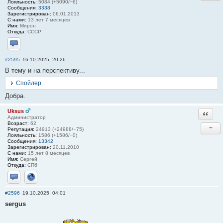
Лояльность:
5084 (+5090/−6)
Сообщения:
3338
Зарегистрирован:
06.01.2013
С нами:
13 лет 7 месяцев
Имя:
Мирон
Откуда:
СССР
Отправить личное сообщение
#2595
16.10.2025, 20:26
В тему и на перспективу...
Спойлер
Добра.
Uksus
Ответи
Администратор
Возраст:
62
−
Репутация:
24913 (+24988/−75)
Лояльность:
1586 (+1586/−0)
Сообщения:
13342
Зарегистрирован:
20.11.2010
С нами:
15 лет 8 месяцев
Имя:
Сергей
Откуда:
СПб
Отправить личное сообщение
Сайт
#2596
19.10.2025, 04:01
sergus