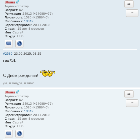
Uksus
Ответи
Администратор
Возраст:
62
−
Репутация:
24913 (+24988/−75)
Лояльность:
1586 (+1586/−0)
Сообщения:
13342
Зарегистрирован:
20.11.2010
С нами:
15 лет 8 месяцев
Имя:
Сергей
Откуда:
СПб
Отправить личное сообщение
Сайт
#2589
23.09.2025, 03:25
rex751
С Днём рождения!
Да, я зануда, я знаю...
Uksus
Ответи
Администратор
Возраст:
62
−
Репутация:
24913 (+24988/−75)
Лояльность:
1586 (+1586/−0)
Сообщения:
13342
Зарегистрирован:
20.11.2010
С нами:
15 лет 8 месяцев
Имя:
Сергей
Откуда:
СПб
Отправить личное сообщение
Сайт