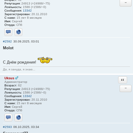
−
Репутация:
24913 (+24988/−75)
Лояльность:
1586 (+1586/−0)
Сообщения:
13342
Зарегистрирован:
20.11.2010
С нами:
15 лет 8 месяцев
Имя:
Сергей
Откуда:
СПб
Отправить личное сообщение
Сайт
#2592
30.09.2025, 03:01
Molot
С Днём рождения!
Да, я зануда, я знаю...
Uksus
Ответи
Администратор
Возраст:
62
−
Репутация:
24913 (+24988/−75)
Лояльность:
1586 (+1586/−0)
Сообщения:
13342
Зарегистрирован:
20.11.2010
С нами:
15 лет 8 месяцев
Имя:
Сергей
Откуда:
СПб
Отправить личное сообщение
Сайт
#2593
06.10.2025, 03:34