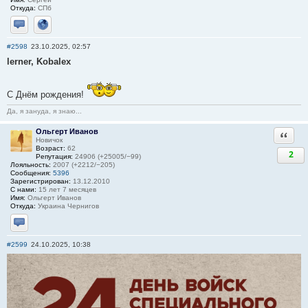
Откуда:
СПб
Отправить личное сообщение
Сайт
#2598
23.10.2025, 02:57
lerner, Kobalex
С Днём рождения!
Да, я зануда, я знаю...
Ольгерт Иванов
Ответи
Новичок
Возраст:
62
2
Репутация:
24906 (+25005/−99)
Лояльность:
2007 (+2212/−205)
Сообщения:
5396
Зарегистрирован:
13.12.2010
С нами:
15 лет 7 месяцев
Имя:
Ольгерт Иванов
Откуда:
Украина Чернигов
Отправить личное сообщение
#2599
24.10.2025, 10:38