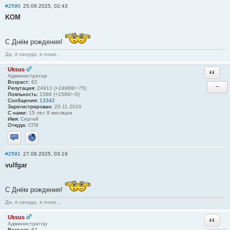
#2590
25.09.2025, 02:43
KOM
С Днём рождения!
Да, я зануда, я знаю...
Uksus
Ответи
Администратор
Возраст:
62
−
Репутация:
24913 (+24988/−75)
Лояльность:
1586 (+1586/−0)
Сообщения:
13342
Зарегистрирован:
20.11.2010
С нами:
15 лет 8 месяцев
Имя:
Сергей
Откуда:
СПб
Отправить личное сообщение
Сайт
#2591
27.09.2025, 03:19
vulfgar
С Днём рождения!
Да, я зануда, я знаю...
Uksus
Ответи
Администратор
Возраст:
62