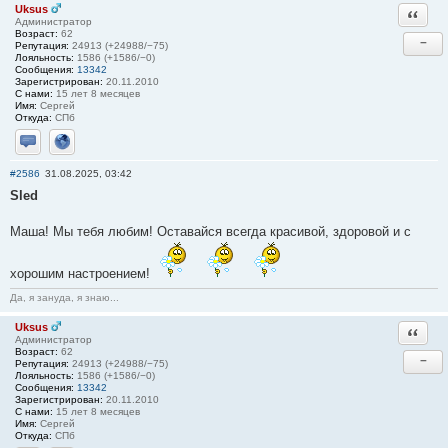
Uksus
Ответи
Администратор
Возраст:
62
−
Репутация:
24913 (+24988/−75)
Лояльность:
1586 (+1586/−0)
Сообщения:
13342
Зарегистрирован:
20.11.2010
С нами:
15 лет 8 месяцев
Имя:
Сергей
Откуда:
СПб
Отправить личное сообщение
Сайт
#2586
31.08.2025, 03:42
Sled
Маша! Мы тебя любим! Оставайся всегда красивой, здоровой и с
хорошим настроением!
Да, я зануда, я знаю...
Uksus
Ответи
Администратор
Возраст:
62
−
Репутация:
24913 (+24988/−75)
Лояльность:
1586 (+1586/−0)
Сообщения:
13342
Зарегистрирован:
20.11.2010
С нами:
15 лет 8 месяцев
Имя:
Сергей
Откуда:
СПб