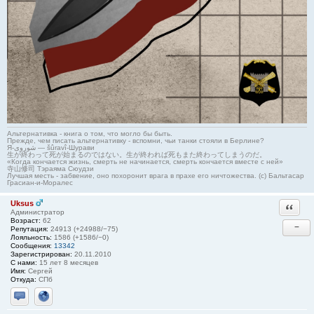
Альтернативка - книга о том, что могло бы быть.
Прежде, чем писать альтернативку - вспомни, чьи танки стояли в Берлине?
Я-شوروی — šûravî-Шурави
生が終わって死が始まるのではない。生が終われば死もまた終わってしまうのだ。
«Когда кончается жизнь, смерть не начинается, смерть кончается вместе с ней»
寺山修司 Тэраяма Сюудзи
Лучшая месть - забвение, оно похоронит врага в прахе его ничтожества. (с) Бальтасар
Грасиан-и-Моралес
Uksus
Ответи
Администратор
Возраст:
62
−
Репутация:
24913 (+24988/−75)
Лояльность:
1586 (+1586/−0)
Сообщения:
13342
Зарегистрирован:
20.11.2010
С нами:
15 лет 8 месяцев
Имя:
Сергей
Откуда:
СПб
Отправить личное сообщение
Сайт