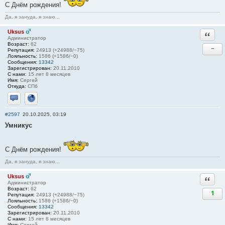
С Днём рождения!
Да, я зануда, я знаю...
Uksus
Ответи
Администратор
Возраст:
62
−
Репутация:
24913 (+24988/−75)
Лояльность:
1586 (+1586/−0)
Сообщения:
13342
Зарегистрирован:
20.11.2010
С нами:
15 лет 8 месяцев
Имя:
Сергей
Откуда:
СПб
Отправить личное сообщение
Сайт
#2597
20.10.2025, 03:19
Умникус
С Днём рождения!
Да, я зануда, я знаю...
Uksus
Ответи
Администратор
Возраст:
62
1
Репутация:
24913 (+24988/−75)
Лояльность:
1586 (+1586/−0)
Сообщения:
13342
Зарегистрирован:
20.11.2010
С нами:
15 лет 8 месяцев
Имя:
Сергей