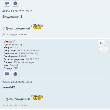
Отправить личное сообщение
Сайт
#2584
23.08.2025, 03:13
Владимир_1
С Днём рождения!
Да, я зануда, я знаю...
Uksus
Ответи
Администратор
Возраст:
62
−
Репутация:
24913 (+24988/−75)
Лояльность:
1586 (+1586/−0)
Сообщения:
13342
Зарегистрирован:
20.11.2010
С нами:
15 лет 8 месяцев
Имя:
Сергей
Откуда:
СПб
Отправить личное сообщение
Сайт
#2585
28.08.2025, 03:16
zona642
С Днём рождения!
Да, я зануда, я знаю...