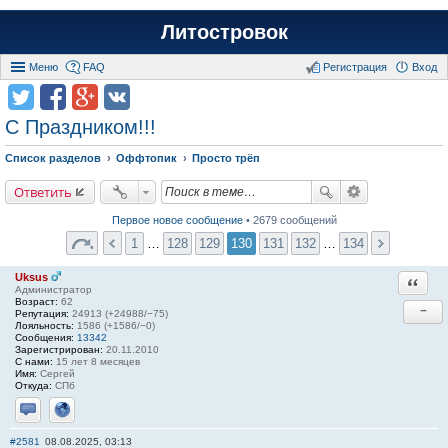
Литостровок
Меню
FAQ
Регистрация
Вход
С Праздником!!!
Список разделов
Оффтопик
Просто трёп
Ответить
Первое новое сообщение
• 2679 сообщений
1
…
128
129
130
131
132
…
134
Uksus
Ответи
Администратор
Возраст:
62
−
Репутация:
24913 (+24988/−75)
Лояльность:
1586 (+1586/−0)
Сообщения:
13342
Зарегистрирован:
20.11.2010
С нами:
15 лет 8 месяцев
Имя:
Сергей
Откуда:
СПб
Отправить личное сообщение
Сайт
#2581
08.08.2025, 03:13