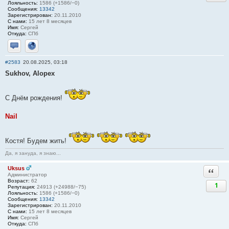
Лояльность:
1586 (+1586/−0)
Сообщения:
13342
Зарегистрирован:
20.11.2010
С нами:
15 лет 8 месяцев
Имя:
Сергей
Откуда:
СПб
Отправить личное сообщение
Сайт
#2583
20.08.2025, 03:18
Sukhov, Alopex
С Днём рождения!
Nail
Костя! Будем жить!
Да, я зануда, я знаю...
Uksus
Ответи
Администратор
Возраст:
62
1
Репутация:
24913 (+24988/−75)
Лояльность:
1586 (+1586/−0)
Сообщения:
13342
Зарегистрирован:
20.11.2010
С нами:
15 лет 8 месяцев
Имя:
Сергей
Откуда:
СПб