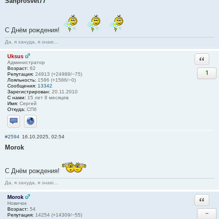
Sanprosvet77
С Днём рождения!
Да, я зануда, я знаю...
Uksus
Ответи
Администратор
Возраст:
62
1
Репутация:
24913 (+24988/−75)
Лояльность:
1586 (+1586/−0)
Сообщения:
13342
Зарегистрирован:
20.11.2010
С нами:
15 лет 8 месяцев
Имя:
Сергей
Откуда:
СПб
Отправить личное сообщение
Сайт
#2594
16.10.2025, 02:54
Morok
С Днём рождения!
Да, я зануда, я знаю...
Morok
Ответи
Новичок
Возраст:
54
−
Репутация:
14254 (+14309/−55)