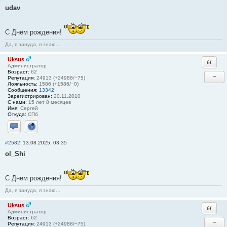
udav
С Днём рождения!
Да, я зануда, я знаю...
Uksus
Ответи
Администратор
Возраст:
62
−
Репутация:
24913 (+24988/−75)
Лояльность:
1586 (+1586/−0)
Сообщения:
13342
Зарегистрирован:
20.11.2010
С нами:
15 лет 8 месяцев
Имя:
Сергей
Откуда:
СПб
Отправить личное сообщение
Сайт
#2582
13.08.2025, 03:35
ol_Shi
С Днём рождения!
Да, я зануда, я знаю...
Uksus
Ответи
Администратор
Возраст:
62
−
Репутация:
24913 (+24988/−75)