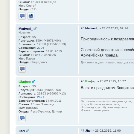
С нами:
15 лет 8 месяцев
Имя:
Сергей
Откуда:
СПб
Отправить личное сообщение
Сайт
#5
Medved_
»
23.02.2015, 09:14
Medved_
Новичок
Возраст:
55
Присоединяюсь к поздравл
Репутация:
8594 (+8678/−84)
Лояльность:
12550 (+12563/−13)
Сообщения:
2706
Советский десантник способ
Зарегистрирован:
03.01.2015
Армей©ская правда.
С нами:
11 лет 7 месяцев
Имя:
Павел
Откуда:
Свердловск
Для меня подвиг нашего народа в по
Отправить личное сообщение
#6
Шифер
»
23.02.2015, 10:27
Шифер
Возраст:
55
Всех с праздником Защитника
Репутация:
9633 (+9686/−53)
Лояльность:
29893 (+29906/−13)
Сообщения:
2691
Зарегистрирован:
14.04.2011
Вагонные споры - последнее дело,
С нами:
15 лет 3 месяца
Когда больше нечего пить,
Но поезд идет, бутыль опустела,
Имя:
Виталий
И тянет поговорить.
Откуда:
Русь-Украина, Донецк
Отправить личное сообщение
#7
Jitel
»
23.02.2015, 11:00
Jitel