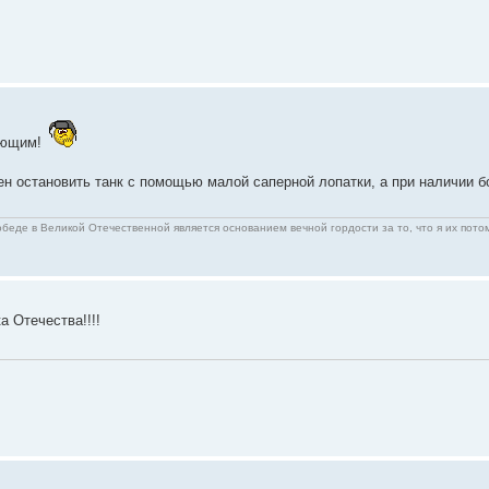
яющим!
ен остановить танк с помощью малой саперной лопатки, а при наличии б
беде в Великой Отечественной является основанием вечной гордости за то, что я их пото
 Отечества!!!!