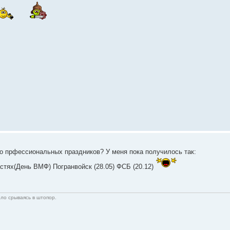
го прфессиональных праздников? У меня пока получилось так:
астях(День ВМФ) Погранвойск (28.05) ФСБ (20.12)
ело срываясь в штопор.