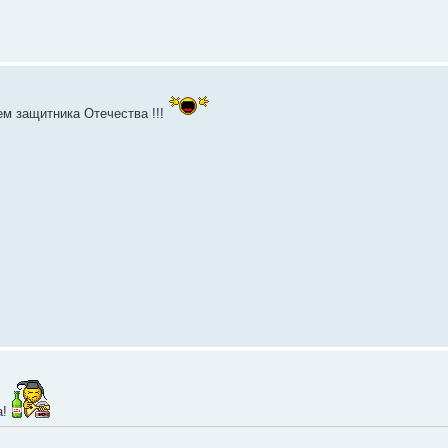
ем защитника Отечества !!!
а!