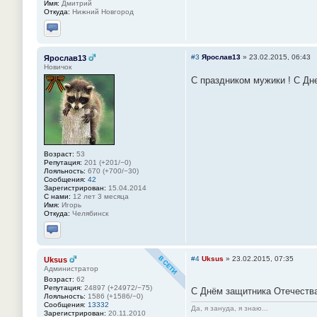
Имя:
Дмитрий
Откуда:
Нижний Новгород
Отправить личное сообщение
#3
Ярослав13
»
23.02.2015, 06:43
Ярослав13
Новичок
С праздником мужики ! С Дн
Возраст:
53
Репутация:
201 (+201/−0)
Лояльность:
670 (+700/−30)
Сообщения:
42
Зарегистрирован:
15.04.2014
С нами:
12 лет 3 месяца
Имя:
Игорь
Откуда:
Челябинск
Отправить личное сообщение
#4
Uksus
»
23.02.2015, 07:35
Uksus
Администратор
Возраст:
62
Репутация:
24897 (+24972/−75)
С Днём защитника Отечеств
Лояльность:
1586 (+1586/−0)
Сообщения:
13332
Да, я зануда, я знаю...
Зарегистрирован:
20.11.2010