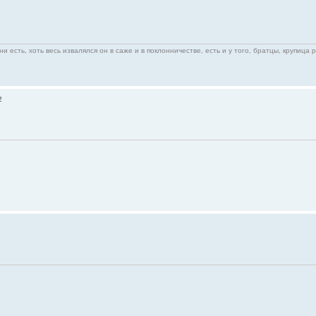
ни есть, хоть весь извалялся он в саже и в поклонничестве, есть и у того, братцы, крупица 
2