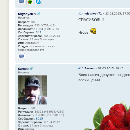
Отправить личное сообщение
ICQ
Skype
#14
tolyanych71
»
23.02.2015, 17:5
tolyanych71
Новичок
СПАСИБО!!!!!!
Возраст:
55
Репутация:
733 (+752/−19)
Лояльность:
1983 (+1992/−9)
Игорь
Сообщения:
343
Зарегистрирован:
02.03.2013
С нами:
13 лет 5 месяцев
Имя:
Анатолий
Откуда:
москвич, из тех кто
понаоставался тут
Отправить личное сообщение
#15
Sarmat
»
07.03.2015, 18:45
Sarmat
Новичок
Всех наших девушек поздрав
восхищении.
Возраст:
59
Репутация:
38352 (+38638/−286)
Лояльность:
19808 (+19859/−51)
Сообщения:
8015
Зарегистрирован:
07.04.2012
С нами:
14 лет 3 месяца
Имя:
Макар