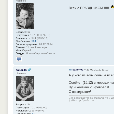
Новичок
Всех с ПРАЗДНИКОМ !!!!!
Возраст:
62
Репутация:
1073 (+1076/−3)
Лояльность:
974 (+975/−1)
Сообщения:
504
Зарегистрирован:
20.12.2014
С нами:
11 лет 7 месяцев
Имя:
Сергей
Откуда:
Новосибирская область
Отправить личное сообщение
#8
sailor-02
»
23.02.2015, 11:10
sailor-02
Новичок
А у кого из вояк больше все
Особист (19.12) в морских ч
Ну и конечно 23 февраля!
С праздником!
Всё развивается по спирали, то и д
(c) Виктор Сумбатов
Возраст:
54
Репутация:
701 (+701/−0)
Лояльность:
15 (+16/−1)
Сообщения:
270