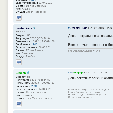
Зарегистрирован:
21.04.2011
С нами:
15 лет 3 месяца
Имя:
Андрей
Откуда:
Санкт-Петербург
Отправить личное сообщение
#9
master_iuda
»
23.02.2015, 11:26
master_iuda
Новичок
Возраст:
60
День : пограничника, авиаци
Репутация:
7535 (+7544/−9)
Лояльность:
18972 (+19002/−30)
Сообщения:
1743
Всех кто был в сапогах с Дн
Зарегистрирован:
06.06.2011
С нами:
15 лет 1 месяц
http://samlib.ru/s/sizow_w_n/
Имя:
Вячеслав
Откуда:
Тамбов
Отправить личное сообщение
#10
Шифер
»
23.02.2015, 11:28
Шифер
Возраст:
55
День ракетных войск и артил
Репутация:
9633 (+9686/−53)
Лояльность:
29893 (+29906/−13)
Сообщения:
2691
Зарегистрирован:
14.04.2011
Вагонные споры - последнее дело,
С нами:
15 лет 3 месяца
Когда больше нечего пить,
Но поезд идет, бутыль опустела,
Имя:
Виталий
И тянет поговорить.
Откуда:
Русь-Украина, Донецк
Отправить личное сообщение