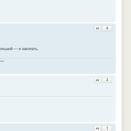
Ответить с цитатой
4
ольшой — и закопать.
мок.
Ответить с цитатой
2
Ответить с цитатой
1