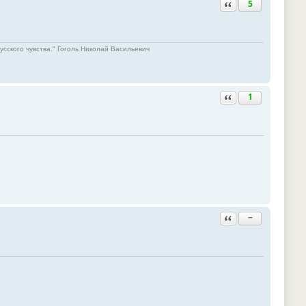
Ответить с цитатой
5
русского чувства." Гоголь Николай Васильевич
Ответить с цитатой
1
Ответить с цитатой
−