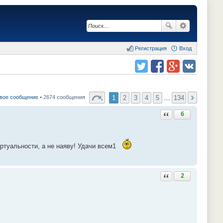
Регистрация
Вход
Поделиться в twitter.com
Поделиться в facebook.com
Поделиться в Google Plus
Поделиться в vk.com
1
2
3
4
5
…
134
вое сообщение
• 2674 сообщения
Ответить с цитатой
6
иртуальности, а не наяву! Удачи всем1
Ответить с цитатой
2