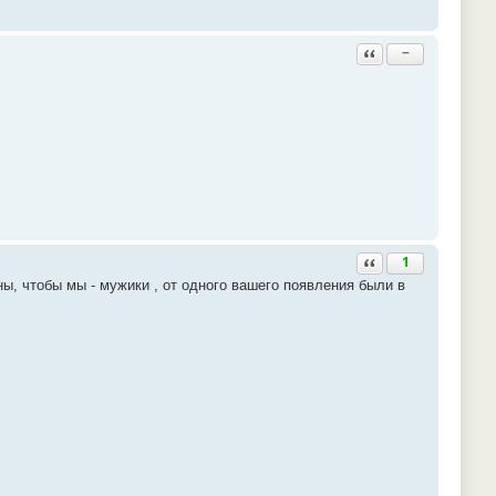
Ответить с цитатой
−
Ответить с цитатой
1
ы, чтобы мы - мужики , от одного вашего появления были в