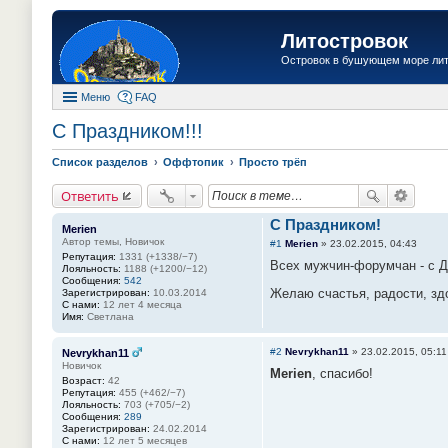
Литостровок
Островок в бушующем море ли
Меню
FAQ
С Праздником!!!
Список разделов
Оффтопик
Просто трёп
Ответить
С Праздником!
Merien
Автор темы, Новичок
#1
Merien
»
23.02.2015, 04:43
Репутация:
1331 (+1338/−7)
Всех мужчин-форумчан - с 
Лояльность:
1188 (+1200/−12)
Сообщения:
542
Желаю счастья, радости, здо
Зарегистрирован:
10.03.2014
С нами:
12 лет 4 месяца
Имя:
Светлана
#2
Nevrykhan11
»
23.02.2015, 05:11
Nevrykhan11
Новичок
Merien
, спасибо!
Возраст:
42
Репутация:
455 (+462/−7)
Лояльность:
703 (+705/−2)
Сообщения:
289
Зарегистрирован:
24.02.2014
С нами:
12 лет 5 месяцев