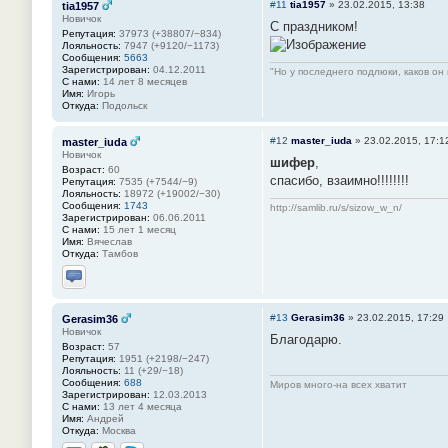
#11
tia1957
»
23.02.2015, 13:38
tia1957
Новичок
С праздником!
Репутация:
37973 (+38807/−834)
Лояльность:
7947 (+9120/−1173)
Сообщения:
5663
Зарегистрирован:
04.12.2011
"Но у последнего подлюки, каков он 
С нами:
14 лет 8 месяцев
Имя:
Игорь
Откуда:
Подольск
#12
master_iuda
»
23.02.2015, 17:1
master_iuda
Новичок
шифер
,
Возраст:
60
спасибо, взаимно!!!!!!!!
Репутация:
7535 (+7544/−9)
Лояльность:
18972 (+19002/−30)
Сообщения:
1743
http://samlib.ru/s/sizow_w_n/
Зарегистрирован:
06.06.2011
С нами:
15 лет 1 месяц
Имя:
Вячеслав
Откуда:
Тамбов
Отправить личное сообщение
#13
Gerasim36
»
23.02.2015, 17:29
Gerasim36
Новичок
Благодарю.
Возраст:
57
Репутация:
1951 (+2198/−247)
Лояльность:
11 (+29/−18)
Сообщения:
688
Миров много-на всех хватит
Зарегистрирован:
12.03.2013
С нами:
13 лет 4 месяца
Имя:
Андрей
Откуда:
Москва