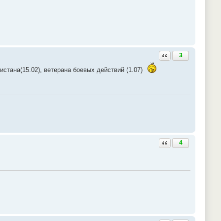
Ответить с цитатой
3
истана(15.02), ветерана боевых действий (1.07)
Ответить с цитатой
4