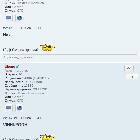
С нами:
15 лет 8 месяцев
Имя:
Сергей
Откуда:
СПб
Отправить личное сообщение
Сайт
#2646
17.04.2026, 03:11
Nox
С Днём рождения!
Да, я зануда, я знаю...
Uksus
Ответи
Администратор
Возраст:
62
1
Репутация:
24906 (+24981/−75)
Лояльность:
1586 (+1586/−0)
Сообщения:
13339
Зарегистрирован:
20.11.2010
С нами:
15 лет 8 месяцев
Имя:
Сергей
Откуда:
СПб
Отправить личное сообщение
Сайт
#2647
28.04.2026, 03:41
VINNI-POOH
С Днём рождения!