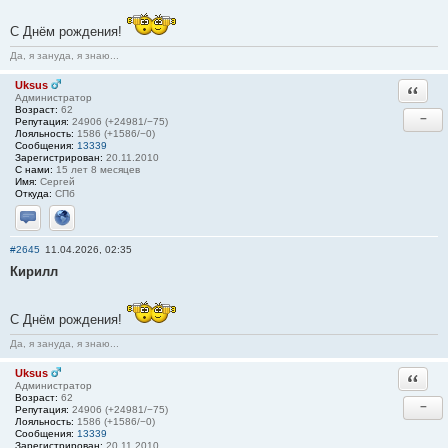
С Днём рождения!
Да, я зануда, я знаю...
Uksus
Ответи
Администратор
Возраст:
62
−
Репутация:
24906 (+24981/−75)
Лояльность:
1586 (+1586/−0)
Сообщения:
13339
Зарегистрирован:
20.11.2010
С нами:
15 лет 8 месяцев
Имя:
Сергей
Откуда:
СПб
Отправить личное сообщение
Сайт
#2645
11.04.2026, 02:35
Кирилл
С Днём рождения!
Да, я зануда, я знаю...
Uksus
Ответи
Администратор
Возраст:
62
−
Репутация:
24906 (+24981/−75)
Лояльность:
1586 (+1586/−0)
Сообщения:
13339
Зарегистрирован:
20.11.2010