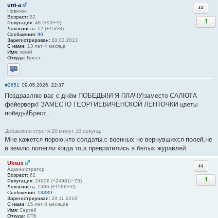
urri-a
Ответи
Новичок
Возраст:
52
1
Репутация:
48 (+53/−5)
Лояльность:
12 (+15/−3)
Сообщения:
90
Зарегистрирован:
20.03.2013
С нами:
13 лет 4 месяца
Имя:
юрий
Откуда:
Брест
Отправить личное сообщение
#2651
09.05.2026, 22:37
Поздравляю вас с днём ПОБЕДЫ!И Я ПЛАЧУ!заместо САЛЮТА
фейерверк! ЗАМЕСТО ГЕОРГИЕВИЧЕНСКОЙ ЛЕНТОЧКИ цветы
победы!Брест...
Добавлено спустя 20 минут 10 секунд:
Мне кажется порою,что солдаты,с военных не вернувшихся полей,не
в землю полегли когда то,а превратились в белых журавлей.
Uksus
Ответи
Администратор
Возраст:
62
1
Репутация:
24906 (+24981/−75)
Лояльность:
1586 (+1586/−0)
Сообщения:
13339
Зарегистрирован:
20.11.2010
С нами:
15 лет 8 месяцев
Имя:
Сергей
Откуда:
СПб