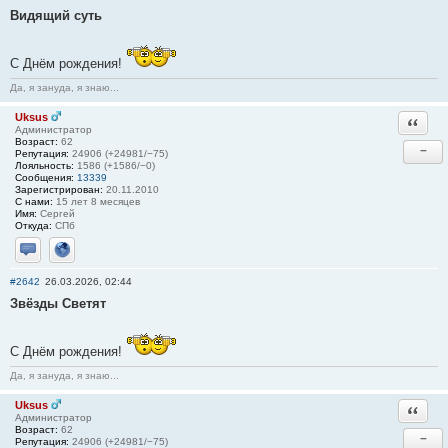
Видящий суть
С Днём рождения!
Да, я зануда, я знаю...
Uksus
Ответи
Администратор
Возраст:
62
−
Репутация:
24906 (+24981/−75)
Лояльность:
1586 (+1586/−0)
Сообщения:
13339
Зарегистрирован:
20.11.2010
С нами:
15 лет 8 месяцев
Имя:
Сергей
Откуда:
СПб
Отправить личное сообщение
Сайт
#2642
26.03.2026, 02:44
Звёзды Светят
С Днём рождения!
Да, я зануда, я знаю...
Uksus
Ответи
Администратор
Возраст:
62
−
Репутация:
24906 (+24981/−75)