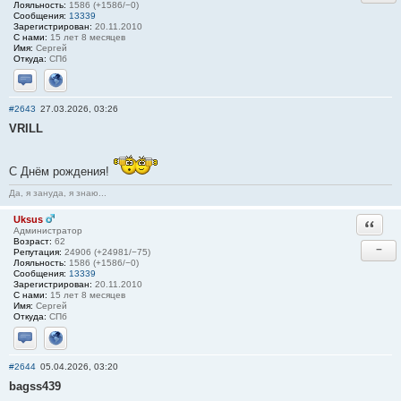
Лояльность:
1586 (+1586/−0)
Сообщения:
13339
Зарегистрирован:
20.11.2010
С нами:
15 лет 8 месяцев
Имя:
Сергей
Откуда:
СПб
Отправить личное сообщение
Сайт
#2643
27.03.2026, 03:26
VRILL
С Днём рождения!
Да, я зануда, я знаю...
Uksus
Ответи
Администратор
Возраст:
62
−
Репутация:
24906 (+24981/−75)
Лояльность:
1586 (+1586/−0)
Сообщения:
13339
Зарегистрирован:
20.11.2010
С нами:
15 лет 8 месяцев
Имя:
Сергей
Откуда:
СПб
Отправить личное сообщение
Сайт
#2644
05.04.2026, 03:20
bagss439