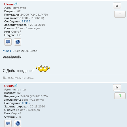
Uksus
Ответи
Администратор
Возраст:
62
−
Репутация:
24906 (+24981/−75)
Лояльность:
1586 (+1586/−0)
Сообщения:
13339
Зарегистрирован:
20.11.2010
С нами:
15 лет 8 месяцев
Имя:
Сергей
Откуда:
СПб
Отправить личное сообщение
Сайт
#2654
22.05.2026, 03:55
veselyvolk
С Днём рождения!
Да, я зануда, я знаю...
Uksus
Ответи
Администратор
Возраст:
62
1
Репутация:
24906 (+24981/−75)
Лояльность:
1586 (+1586/−0)
Сообщения:
13339
Зарегистрирован:
20.11.2010
С нами:
15 лет 8 месяцев
Имя:
Сергей
Откуда:
СПб