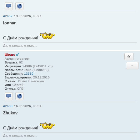
Отправить личное сообщение
Сайт
#2652
13.05.2026, 03:27
lonnar
С Днём рождения!
Да, я зануда, я знаю...
Uksus
Ответи
Администратор
Возраст:
62
−
Репутация:
24906 (+24981/−75)
Лояльность:
1586 (+1586/−0)
Сообщения:
13339
Зарегистрирован:
20.11.2010
С нами:
15 лет 8 месяцев
Имя:
Сергей
Откуда:
СПб
Отправить личное сообщение
Сайт
#2653
16.05.2026, 03:51
Zhukov
С Днём рождения!
Да, я зануда, я знаю...