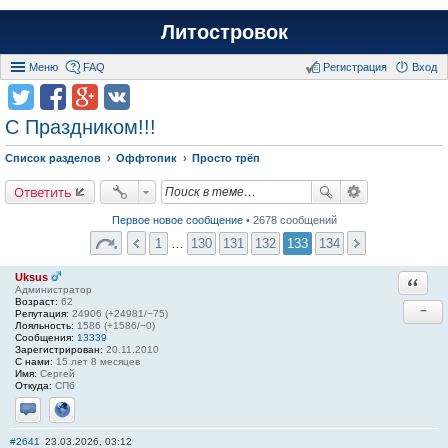
Литостровок
Меню
FAQ
Регистрация
Вход
С Праздником!!!
Список разделов
Оффтопик
Просто трёп
Ответить
Первое новое сообщение
• 2678 сообщений
1
…
130
131
132
133
134
Uksus
Ответи
Администратор
Возраст:
62
−
Репутация:
24906 (+24981/−75)
Лояльность:
1586 (+1586/−0)
Сообщения:
13339
Зарегистрирован:
20.11.2010
С нами:
15 лет 8 месяцев
Имя:
Сергей
Откуда:
СПб
Отправить личное сообщение
Сайт
#2641
23.03.2026, 03:12