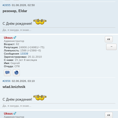
Отправить личное сообщение
Сайт
#2655
01.06.2026, 02:50
резонер, Eldar
С Днём рождения!
Да, я зануда, я знаю...
Uksus
Ответи
Администратор
Возраст:
62
−
Репутация:
24906 (+24981/−75)
Лояльность:
1586 (+1586/−0)
Сообщения:
13339
Зарегистрирован:
20.11.2010
С нами:
15 лет 8 месяцев
Имя:
Сергей
Откуда:
СПб
Отправить личное сообщение
Сайт
#2656
02.06.2026, 03:10
wlad.knizhnik
С Днём рождения!
Да, я зануда, я знаю...
Uksus
Ответи
Администратор