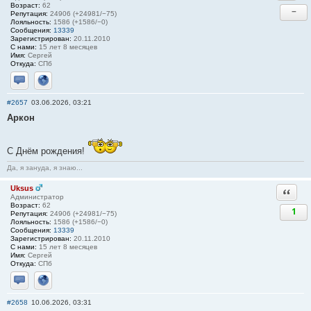
Возраст:
62
−
Репутация:
24906 (+24981/−75)
Лояльность:
1586 (+1586/−0)
Сообщения:
13339
Зарегистрирован:
20.11.2010
С нами:
15 лет 8 месяцев
Имя:
Сергей
Откуда:
СПб
Отправить личное сообщение
Сайт
#2657
03.06.2026, 03:21
Аркон
С Днём рождения!
Да, я зануда, я знаю...
Uksus
Ответи
Администратор
Возраст:
62
1
Репутация:
24906 (+24981/−75)
Лояльность:
1586 (+1586/−0)
Сообщения:
13339
Зарегистрирован:
20.11.2010
С нами:
15 лет 8 месяцев
Имя:
Сергей
Откуда:
СПб
Отправить личное сообщение
Сайт
#2658
10.06.2026, 03:31