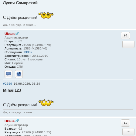
Лукич Самарский
С Днём рождения!
Да, я зануда, я знаю...
Uksus
Ответи
Администратор
Возраст:
62
−
Репутация:
24906 (+24981/−75)
Лояльность:
1586 (+1586/−0)
Сообщения:
13339
Зарегистрирован:
20.11.2010
С нами:
15 лет 8 месяцев
Имя:
Сергей
Откуда:
СПб
Отправить личное сообщение
Сайт
#2659
16.06.2026, 03:24
Mihail123
С Днём рождения!
Да, я зануда, я знаю...
Uksus
Ответи
Администратор
Возраст:
62
−
Репутация:
24906 (+24981/−75)
Лояльность:
1586 (+1586/−0)