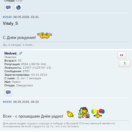
Откуда:
СПб
Отправить личное сообщение
Сайт
#2649
08.05.2026, 03:41
Vitaly_S
С Днём рождения!
Да, я зануда, я знаю...
Medved_
Ответи
Новичок
Возраст:
55
1
Репутация:
8594 (+8678/−84)
Лояльность:
12557 (+12570/−13)
Сообщения:
2707
Зарегистрирован:
03.01.2015
С нами:
11 лет 7 месяцев
Имя:
Павел
Откуда:
Свердловск
Отправить личное сообщение
#2650
08.05.2026, 06:20
Всех - с прошедшим Днём радио!
Для меня подвиг нашего народа в победе в Великой Отечественной является
основанием вечной гордости за то, что я их потомок.