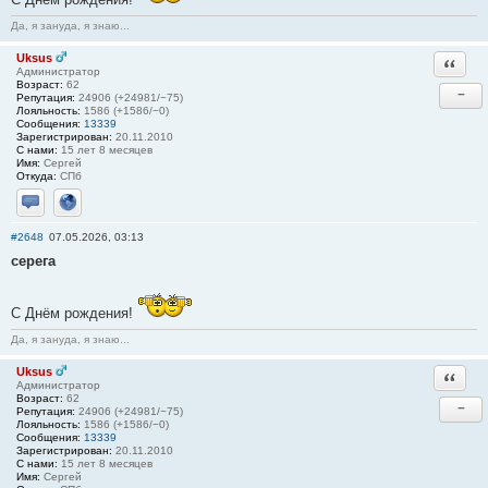
Да, я зануда, я знаю...
Uksus
Ответи
Администратор
Возраст:
62
−
Репутация:
24906 (+24981/−75)
Лояльность:
1586 (+1586/−0)
Сообщения:
13339
Зарегистрирован:
20.11.2010
С нами:
15 лет 8 месяцев
Имя:
Сергей
Откуда:
СПб
Отправить личное сообщение
Сайт
#2648
07.05.2026, 03:13
серега
С Днём рождения!
Да, я зануда, я знаю...
Uksus
Ответи
Администратор
Возраст:
62
−
Репутация:
24906 (+24981/−75)
Лояльность:
1586 (+1586/−0)
Сообщения:
13339
Зарегистрирован:
20.11.2010
С нами:
15 лет 8 месяцев
Имя:
Сергей