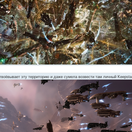
твоёвывает эту территорию и даже сумела возвести там личный Keepst