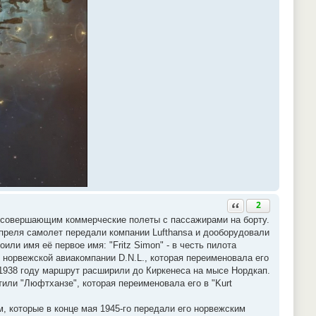
Ответить с цитатой
2
е совершающим коммерческие полеты с пассажирами на борту.
апреля самолет передали компании Lufthansa и дооборудовали
ли имя её первое имя: "Fritz Simon" - в честь пилота
 норвежской авиакомпании D.N.L., которая переименовала его
В 1938 году маршрут расширили до Киркенеса на мысе Нордкап.
или "Люфтханзе", которая переименовала его в "Kurt
, которые в конце мая 1945-го передали его норвежским