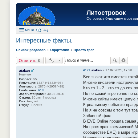
Литостровок
Островок в бушующем море ли
Меню
FAQ
Интересные факты.
Список разделов
Оффтопик
Просто трёп
Ответить
#121
atakan
»
17.02.2021, 17:20
atakan
Новичок
Все знают что имеется такой
Возраст:
55
Многие писатели настрочили 
Репутация:
1337 (+1433/−96)
Лояльность:
2870 (+2958/−88)
Кто то 1 - 2 , кто то до сих
Сообщения:
618
Но по самой игре точно по с
Зарегистрирован:
30.03.2016
С нами:
10 лет 4 месяца
Многие сайты имеют целую п
Имя:
Андрей
К реальному событию правд
Откуда:
Россия
Но я не совсем о том тут тр
Забавный факт .
В EVE Online прошла самая 
На просторах космической M
сообществе EVE) в мире игр
Массовая многопользователь