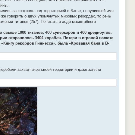
ойны.
ились за контроль над территорией в битве, получившей имя
 же говорить о двух упомянутых мировых рекордах, то речь
ажении титанов (257). Почитать о ходе масштабного
о свыше 1000 титанов, 400 суперкаров и 400 дредноутов.
ории отправилось 3404 корабля. Потери в игровой валюте
в «Книгу рекордов Гиннесса», была «Кровавая баня в B-
перебили захватчиков своей территории и даже заняли