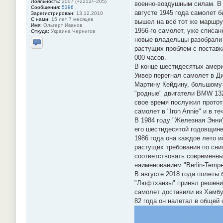
Лояльность:
2007 (+2212/−205)
военно-воздушным силам. В 
Сообщения:
5396
августе 1945 года самолет б
Зарегистрирован:
13.12.2010
С нами:
15 лет 7 месяцев
вышел на всё тот же маршрут
Имя:
Ольгерт Иванов
1956-го самолет, уже списан
Откуда:
Украина Чернигов
новые владельцы разобрали 
растущих проблем с поставк
Отправить личное сообщение
000 часов.
В конце шестидесятых америк
Уивер перегнал самолет в Ди
Мартину Кейдину, большому 
"родные" двигатели BMW 132 
свое время послужил протот
самолет в "Iron Annie" и в
В 1984 году "Железная Энни
его шестидесятой годовщине
1986 года она каждое лето 
растущих требования по сни
соответствовать современным
наименованием "Berlin-Tempe
В августе 2018 года полеты
"Люфтханзы" принял решение
самолет доставили из Хамбу
82 года он налетал в общей