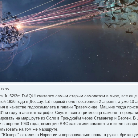
 19:35
rs Ju.52/3m D-AQUI считался самым старым самолетом в мире, все ещ
ой 1936 года в Дессау. Её первый полет состоялся 2 апреля, а уже 10 
я в качестве гидросамолета в гавани Травемюнде. Машине тогда присвои
31-м году в авиакатастрофе. Спустя всего три месяца самолет передали
атировать на маршруте из Осло в Трондхайм через Ставангер и Берген. 
 в апреле 1940 года, немецкие ВВС захватили самолет и в июле возврат
ользовать на том же маршруте.
"Юнкерс" остался в Норвегии и первоначально попал в руки к британцам