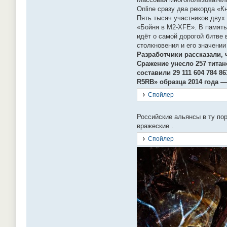
Online сразу два рекорда «К
Пять тысяч участников двух
«Бойня в M2-XFE». В память
идёт о самой дорогой битве 
столкновения и его значени
Разработчики рассказали, 
Сражение унесло 257 титан
составили 29 111 604 784 
R5RB» образца 2014 года —
Спойлер
Российские альянсы в ту по
вражеские .
Спойлер