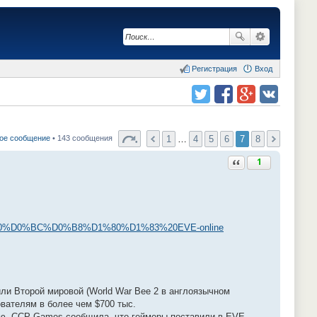
Регистрация
Вход
Поделиться в twitter.com
Поделиться в facebook.com
Поделиться в Google Plus
Поделиться в vk.com
1
…
4
5
6
7
8
ое сообщение
• 143 сообщения
Ответить с цитатой
1
%BE%20%D0%BC%D0%B8%D1%80%D1%83%20EVE-online
ли Второй мировой (World War Bee 2 в англоязычном
вателям в более чем $700 тыс.
ью. CCP Games сообщила, что геймеры поставили в EVE