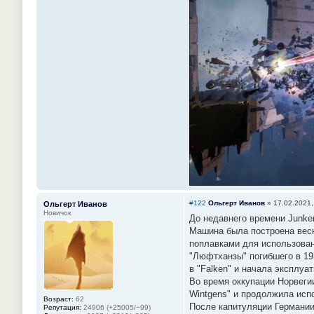
#122
Ольгерт Иванов
»
17.02.2021,
Ольгерт Иванов
Новичок
До недавнего времени Junke
Машина была построена весн
поплавками для использовани
"Люфтханзы" погибшего в 19
в "Falken" и начала эксплу
Во время оккупации Норвегии
Wintgens" и продолжила исп
Возраст:
62
После капитуляции Германии 
Репутация:
24906 (+25005/−99)