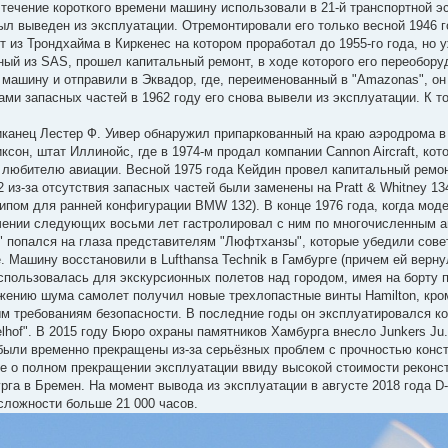
течение короткого времени машину использовали в 21-й транспортной эс
ыл выведен из эксплуатации. Отремонтировали его только весной 1946 г
 из Трондхайма в Киркенес на котором проработал до 1955-го года, но 
ный из SAS, прошел капитальный ремонт, в ходе которого его переобору
машину и отправили в Эквадор, где, переименованный в "Amazonas", он 
ами запасных частей в 1962 году его снова вывели из эксплуатации. К 
анец Лестер Ф. Уивер обнаружил припаркованный на краю аэродрома в Ки
ксон, штат Иллинойс, где в 1974-м продал компании Cannon Aircraft, ко
любителю авиации. Весной 1975 года Кейдин провел капитальный ремон
из-за отсутствия запасных частей были заменены на Pratt & Whitney 134
ипом для ранней конфигурации BMW 132). В конце 1976 года, когда мод
 течении следующих восьми лет гастролировал с ним по многочисленным 
" попался на глаза представителям "Люфтханзы", которые убедили совет
. Машину восстановили в Lufthansa Technik в Гамбурге (причем ей верн
использовалась для экскурсионных полетов над городом, имея на борту 
жению шума самолет получил новые трехлопастные винты Hamilton, кро
 требованиям безопасности. В последние годы он эксплуатировался комп
lhof". В 2015 году Бюро охраны памятников Хамбурга внесло Junkers Ju
 были временно прекращены из-за серьёзных проблем с прочностью конст
 о полном прекращении эксплуатации ввиду высокой стоимости реконстр
рга в Бремен. На момент вывода из эксплуатации в августе 2018 года
 сложности больше 21 000 часов.