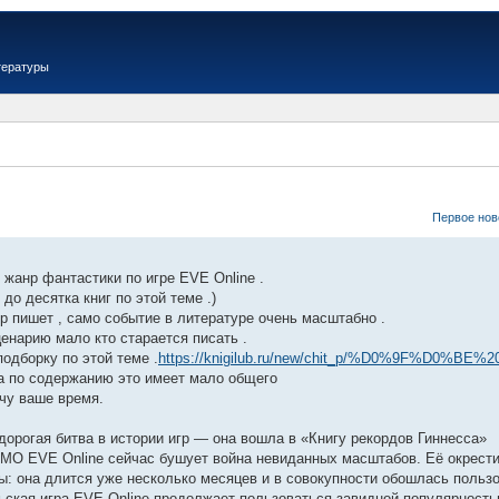
тературы
Первое нов
 жанр фантастики по игре EVE Online .
до десятка книг по этой теме .)
 пор пишет , само событие в литературе очень масштабно .
ценарию мало кто старается писать .
одборку по этой теме .
https://knigilub.ru/new/chit_p/%D0%9F%D0
а по содержанию это имеет мало общего
ачу ваше время.
дорогая битва в истории игр — она вошла в «Книгу рекордов Гиннесса»
MO EVE Online сейчас бушует война невиданных масштабов. Её окрести
ы: она длится уже несколько месяцев и в совокупности обошлась пользо
ская игра EVE Online продолжает пользоваться завидной популярност