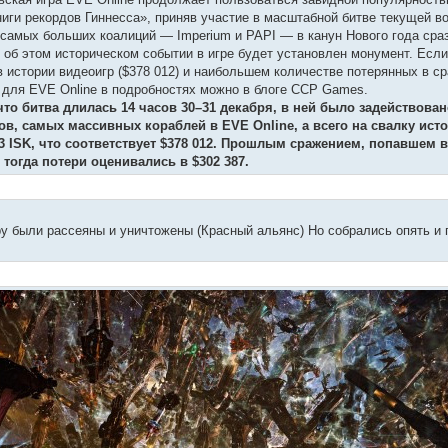
ниги рекордов Гиннесса», приняв участие в масштабной битве текущей в
 самых больших коалиций — Imperium и PAPI — в канун Нового года сраз
 об этом историческом событии в игре будет установлен монумент. Если
в истории видеоигр ($378 012) и наибольшем количестве потерянных в ср
и для EVE Online в подробностях можно в блоге CCP Games.
что битва длилась 14 часов 30–31 декабря, в ней было задействован
ов, самых массивных кораблей в EVE Online, а всего на свалку ист
863 ISK, что соответствует $378 012. Прошлым сражением, попавшем 
 тогда потери оценивались в $302 387.
ру были рассеяны и уничтожены (Красный альянс) Но собрались опять и 