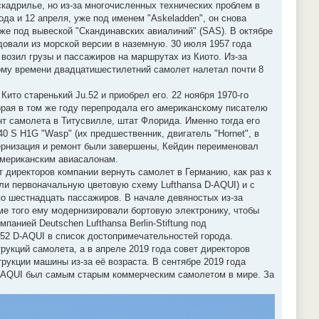
кадрилье, но из-за многочисленных технических проблем в
ода и 12 апреля, уже под именем "Askeladden", он снова
уже под вывеской "Скандинавских авиалиний" (SAS). В октябре
довали из морской версии в наземную. 30 июля 1957 года
возил грузы и пассажиров на маршрутах из Киото. Из-за
тому времени двадцатишестилетний самолет налетал почти 8
то старенький Ju.52 и приобрел его. 22 ноября 1970-го
торая в том же году перепродала его американскому писателю
т самолета в Титусвилле, штат Флорида. Именно тогда его
0 S H1G "Wasp" (их предшественник, двигатель "Hornet", в
ернизация и ремонт были завершены, Кейдин переименовал
американским авиасалонам.
 директоров компании вернуть самолет в Германию, как раз к
ули первоначальную цветовую схему Lufthansa D-AQUI) и с
по шестнадцать пассажиров. В начале девяностых из-за
ме того ему модернизировали бортовую электронику, чтобы
анией Deutschen Lufthansa Berlin-Stiftung под
.52 D-AQUI в список достопримечательностей города.
рукций самолета, а в апреле 2019 года совет директоров
укции машины из-за её возраста. В сентябре 2019 года
 D-AQUI был самым старым коммерческим самолетом в мире. За