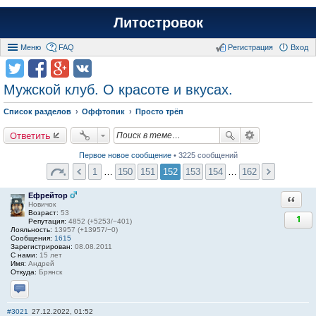
Литостровок
Меню
FAQ
Регистрация
Вход
Мужской клуб. О красоте и вкусах.
Список разделов
Оффтопик
Просто трёп
Ответить
Первое новое сообщение
• 3225 сообщений
1
…
150
151
152
153
154
…
162
Ефрейтор
Ответи
Новичок
Возраст:
53
1
Репутация:
4852 (+5253/−401)
Лояльность:
13957 (+13957/−0)
Сообщения:
1615
Зарегистрирован:
08.08.2011
С нами:
15 лет
Имя:
Андрей
Откуда:
Брянск
Отправить личное сообщение
#3021
27.12.2022, 01:52