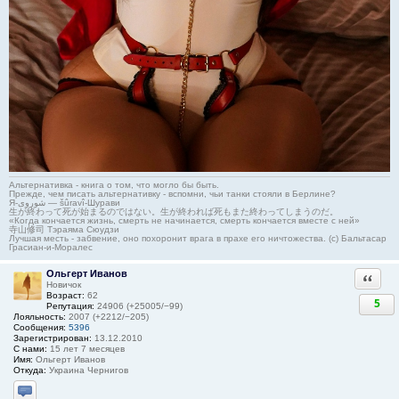
Альтернативка - книга о том, что могло бы быть.
Прежде, чем писать альтернативку - вспомни, чьи танки стояли в Берлине?
Я-شوروی — šûravî-Шурави
生が終わって死が始まるのではない。生が終われば死もまた終わってしまうのだ。
«Когда кончается жизнь, смерть не начинается, смерть кончается вместе с ней»
寺山修司 Тэраяма Сюудзи
Лучшая месть - забвение, оно похоронит врага в прахе его ничтожества. (с) Бальтасар
Грасиан-и-Моралес
Ольгерт Иванов
Ответи
Новичок
Возраст:
62
5
Репутация:
24906 (+25005/−99)
Лояльность:
2007 (+2212/−205)
Сообщения:
5396
Зарегистрирован:
13.12.2010
С нами:
15 лет 7 месяцев
Имя:
Ольгерт Иванов
Откуда:
Украина Чернигов