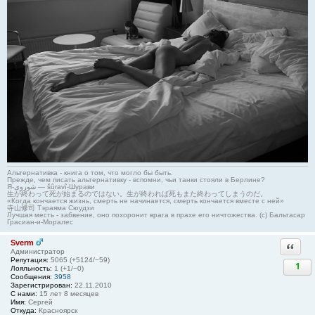
Альтернативка - книга о том, что могло бы быть.
Прежде, чем писать альтернативку - вспомни, чьи танки стояли в Берлине?
Я-شوروی — šûravî-Шурави
生が終わって死が始まるのではない。生が終われば死もまた終わってしまうのだ。
«Когда кончается жизнь, смерть не начинается, смерть кончается вместе с ней»
寺山修司 Тэраяма Сюудзи
Лучшая месть - забвение, оно похоронит врага в прахе его ничтожества. (с) Бальтасар
Грасиан-и-Моралес
Sverm
Ответи
Администратор
Репутация:
5065 (+5124/−59)
1
Лояльность:
1 (+1/−0)
Сообщения:
3958
Зарегистрирован:
22.11.2010
С нами:
15 лет 8 месяцев
Имя:
Сергей
Откуда:
Красноярск