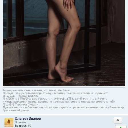
Альтернативка - книга о том, что могло бы быть.
Прежде, чем писать альтернативку - вспомни, чьи танки стояли в Берлине?
Я-شوروی — šûravî-Шурави
生が終わって死が始まるのではない。生が終われば死もまた終わってしまうのだ。
«Когда кончается жизнь, смерть не начинается, смерть кончается вместе с ней»
寺山修司 Тэраяма Сюудзи
Лучшая месть - забвение, оно похоронит врага в прахе его ничтожества. (с) Бальтасар
Грасиан-и-Моралес
Ольгерт Иванов
Ответи
Новичок
Возраст:
62