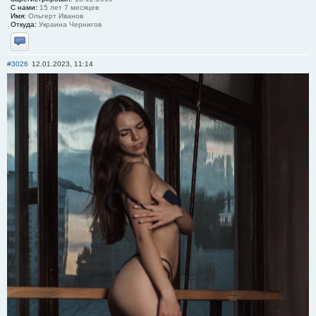
С нами:
15 лет 7 месяцев
Имя:
Ольгерт Иванов
Откуда:
Украина Чернигов
Отправить личное сообщение
#3026
12.01.2023, 11:14