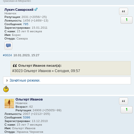
Грасиан-и-Моралес
Лукич Самарский
Ответи
Новичок
Репутация:
2031 (+2056/−25)
1
Лояльность:
1456 (+1469/−13)
Сообщения:
795
Зарегистрирован:
15.01.2011
С нами:
15 лет 6 месяцев
Имя:
Борис
Откуда:
Самара
Отправить личное сообщение
#3024
10.01.2023, 15:27
Ольгерт Иванов писал(а):
#3023 Ольгерт Иванов » Сегодня, 09:57
Зач
о
тные режики.
Ольгерт Иванов
Ответи
Новичок
Возраст:
62
1
Репутация:
24906 (+25005/−99)
Лояльность:
2007 (+2212/−205)
Сообщения:
5396
Зарегистрирован:
13.12.2010
С нами:
15 лет 7 месяцев
Имя:
Ольгерт Иванов
Откуда:
Украина Чернигов