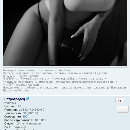
Альтернативка - книга о том, что могло бы быть.
Прежде, чем писать альтернативку - вспомни, чьи танки стояли в Берлине?
Я-شوروی — šûravî-Шурави
生が終わって死が始まるのではない。生が終われば死もまた終わってしまうのだ。
«Когда кончается жизнь, смерть не начинается, смерть кончается вместе с ней»
寺山修司 Тэраяма Сюудзи
Лучшая месть - забвение, оно похоронит врага в прахе его ничтожества. (с) Бальтасар
Грасиан-и-Моралес
Петроградец
Ответи
Новичок
Возраст:
49
1
Репутация:
1382 (+1418/−36)
Лояльность:
79 (+82/−3)
Сообщения:
309
Зарегистрирован:
16.01.2011
С нами:
15 лет 6 месяцев
Имя:
Владимир