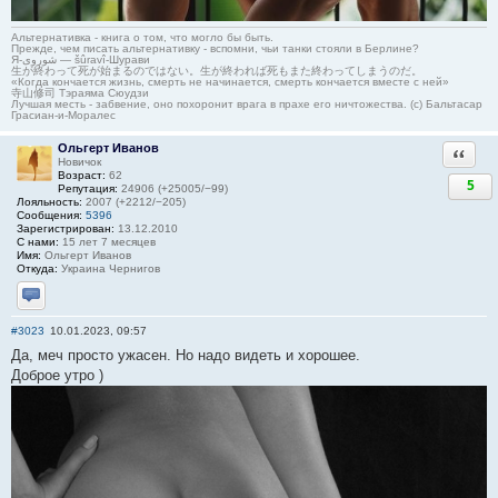
Альтернативка - книга о том, что могло бы быть.
Прежде, чем писать альтернативку - вспомни, чьи танки стояли в Берлине?
Я-شوروی — šûravî-Шурави
生が終わって死が始まるのではない。生が終われば死もまた終わってしまうのだ。
«Когда кончается жизнь, смерть не начинается, смерть кончается вместе с ней»
寺山修司 Тэраяма Сюудзи
Лучшая месть - забвение, оно похоронит врага в прахе его ничтожества. (с) Бальтасар
Грасиан-и-Моралес
Ольгерт Иванов
Ответи
Новичок
Возраст:
62
5
Репутация:
24906 (+25005/−99)
Лояльность:
2007 (+2212/−205)
Сообщения:
5396
Зарегистрирован:
13.12.2010
С нами:
15 лет 7 месяцев
Имя:
Ольгерт Иванов
Откуда:
Украина Чернигов
Отправить личное сообщение
#3023
10.01.2023, 09:57
Да, меч просто ужасен. Но надо видеть и хорошее.
Доброе утро )