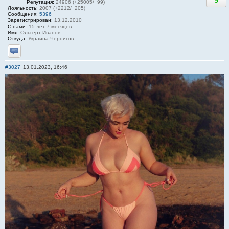
5
Репутация:
24906 (+25005/−99)
Лояльность:
2007 (+2212/−205)
Сообщения:
5396
Зарегистрирован:
13.12.2010
С нами:
15 лет 7 месяцев
Имя:
Ольгерт Иванов
Откуда:
Украина Чернигов
Отправить личное сообщение
#3027
13.01.2023, 16:46