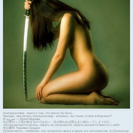
Альтернативка - книга о том, что могло бы быть.
Прежде, чем писать альтернативку - вспомни, чьи танки стояли в Берлине?
Я-شوروی — šûravî-Шурави
生が終わって死が始まるのではない。生が終われば死もまた終わってしまうのだ。
«Когда кончается жизнь, смерть не начинается, смерть кончается вместе с ней»
寺山修司 Тэраяма Сюудзи
Лучшая месть - забвение, оно похоронит врага в прахе его ничтожества. (с) Бальтасар