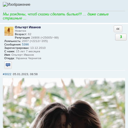
Мы рождены, чтоб сказки сделать былью!!! ... даже самые
страшные ...
Ольгерт Иванов
Ответи
Новичок
Возраст:
62
3
Репутация:
24906 (+25005/−99)
Лояльность:
2007 (+2212/−205)
Сообщения:
5396
Зарегистрирован:
13.12.2010
С нами:
15 лет 7 месяцев
Имя:
Ольгерт Иванов
Откуда:
Украина Чернигов
Отправить личное сообщение
#3022
05.01.2023, 08:58