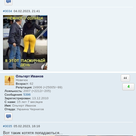
Отправить личное сообщение
#3034
04.02.2023, 21:41
Ольгерт Иванов
Ответи
Новичок
Возраст:
62
4
Репутация:
24906 (+25005/−99)
Лояльность:
2007 (+2212/−205)
Сообщения:
5396
Зарегистрирован:
13.12.2010
С нами:
15 лет 7 месяцев
Имя:
Ольгерт Иванов
Откуда:
Украина Чернигов
Отправить личное сообщение
#3035
05.02.2023, 16:16
Вот такик котятя попадаються...