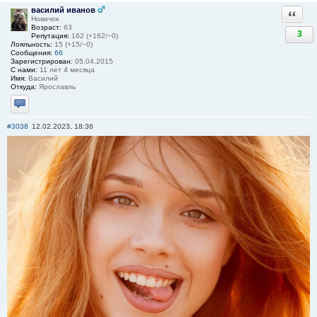
василий иванов
Ответи
Новичок
Возраст:
63
3
Репутация:
162 (+162/−0)
Лояльность:
15 (+15/−0)
Сообщения:
66
Зарегистрирован:
05.04.2015
С нами:
11 лет 4 месяца
Имя:
Василий
Откуда:
Ярославль
Отправить личное сообщение
#3038
12.02.2023, 18:36