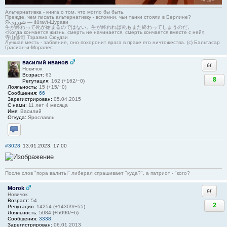
Альтернативка - книга о том, что могло бы быть.
Прежде, чем писать альтернативку - вспомни, чьи танки стояли в Берлине?
Я-شوروی — šûravî-Шурави
生が終わって死が始まるのではない。生が終われば死もまた終わってしまうのだ。
«Когда кончается жизнь, смерть не начинается, смерть кончается вместе с ней»
寺山修司 Тэраяма Сюудзи
Лучшая месть - забвение, оно похоронит врага в прахе его ничтожества. (с) Бальтасар
Грасиан-и-Моралес
василий иванов
Ответи
Новичок
Возраст:
63
8
Репутация:
162 (+162/−0)
Лояльность:
15 (+15/−0)
Сообщения:
66
Зарегистрирован:
05.04.2015
С нами:
11 лет 4 месяца
Имя:
Василий
Откуда:
Ярославль
Отправить личное сообщение
#3028
13.01.2023, 17:00
После слов "пора валить!" либерал спрашивает "куда?", а патриот - "кого?
Morok
Ответи
Новичок
Возраст:
54
2
Репутация:
14254 (+14309/−55)
Лояльность:
5084 (+5090/−6)
Сообщения:
3338
Зарегистрирован:
06.01.2013