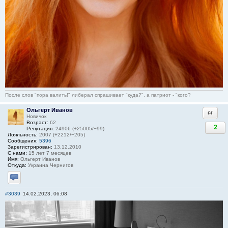
После слов "пора валить!" либерал спрашивает "куда?", а патриот - "кого?
Ольгерт Иванов
Ответи
Новичок
Возраст:
62
2
Репутация:
24906 (+25005/−99)
Лояльность:
2007 (+2212/−205)
Сообщения:
5396
Зарегистрирован:
13.12.2010
С нами:
15 лет 7 месяцев
Имя:
Ольгерт Иванов
Откуда:
Украина Чернигов
Отправить личное сообщение
#3039
14.02.2023, 06:08