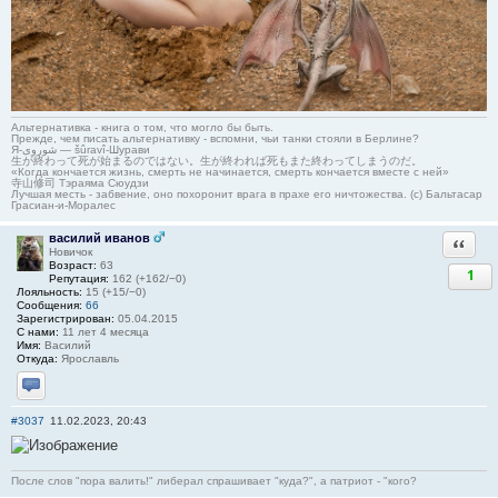
Альтернативка - книга о том, что могло бы быть.
Прежде, чем писать альтернативку - вспомни, чьи танки стояли в Берлине?
Я-شوروی — šûravî-Шурави
生が終わって死が始まるのではない。生が終われば死もまた終わってしまうのだ。
«Когда кончается жизнь, смерть не начинается, смерть кончается вместе с ней»
寺山修司 Тэраяма Сюудзи
Лучшая месть - забвение, оно похоронит врага в прахе его ничтожества. (с) Бальтасар
Грасиан-и-Моралес
василий иванов
Ответи
Новичок
Возраст:
63
1
Репутация:
162 (+162/−0)
Лояльность:
15 (+15/−0)
Сообщения:
66
Зарегистрирован:
05.04.2015
С нами:
11 лет 4 месяца
Имя:
Василий
Откуда:
Ярославль
Отправить личное сообщение
#3037
11.02.2023, 20:43
После слов "пора валить!" либерал спрашивает "куда?", а патриот - "кого?