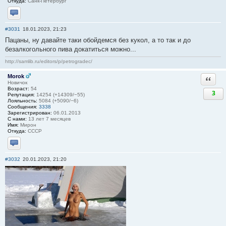
Откуда:
Санк-Петербург
Отправить личное сообщение
#3031
18.01.2023, 21:23
Пацаны, ну давайте таки обойдемся без кукол, а то так и до
безалкогольного пива докатиться можно...
http://samlib.ru/editors/p/petrogradec/
Morok
Ответи
Новичок
Возраст:
54
3
Репутация:
14254 (+14309/−55)
Лояльность:
5084 (+5090/−6)
Сообщения:
3338
Зарегистрирован:
06.01.2013
С нами:
13 лет 7 месяцев
Имя:
Мирон
Откуда:
СССР
Отправить личное сообщение
#3032
20.01.2023, 21:20