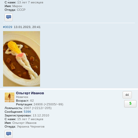
С нами:
13 лет 7 месяцев
Имя:
Мирон
Откуда:
СССР
Отправить личное сообщение
#3029
13.01.2023, 20:41
Ольгерт Иванов
Ответи
Новичок
Возраст:
62
5
Репутация:
24906 (+25005/−99)
Лояльность:
2007 (+2212/−205)
Сообщения:
5396
Зарегистрирован:
13.12.2010
С нами:
15 лет 7 месяцев
Имя:
Ольгерт Иванов
Откуда:
Украина Чернигов