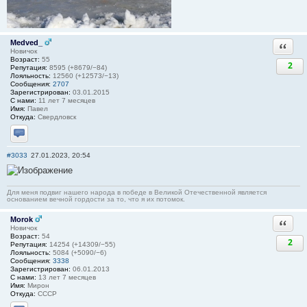
Medved_
Ответи
Новичок
Возраст:
55
2
Репутация:
8595 (+8679/−84)
Лояльность:
12560 (+12573/−13)
Сообщения:
2707
Зарегистрирован:
03.01.2015
С нами:
11 лет 7 месяцев
Имя:
Павел
Откуда:
Свердловск
Отправить личное сообщение
#3033
27.01.2023, 20:54
Для меня подвиг нашего народа в победе в Великой Отечественной является
основанием вечной гордости за то, что я их потомок.
Morok
Ответи
Новичок
Возраст:
54
2
Репутация:
14254 (+14309/−55)
Лояльность:
5084 (+5090/−6)
Сообщения:
3338
Зарегистрирован:
06.01.2013
С нами:
13 лет 7 месяцев
Имя:
Мирон
Откуда:
СССР