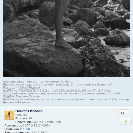
Альтернативка - книга о том, что могло бы быть.
Прежде, чем писать альтернативку - вспомни, чьи танки стояли в Берлине?
Я-شوروی — šûravî-Шурави
生が終わって死が始まるのではない。生が終われば死もまた終わってしまうのだ。
«Когда кончается жизнь, смерть не начинается, смерть кончается вместе с ней»
寺山修司 Тэраяма Сюудзи
Лучшая месть - забвение, оно похоронит врага в прахе его ничтожества. (с) Бальтасар
Грасиан-и-Моралес
Ольгерт Иванов
Ответи
Новичок
Возраст:
62
2
Репутация:
24906 (+25005/−99)
Лояльность:
2007 (+2212/−205)
Сообщения:
5396
Зарегистрирован:
13.12.2010