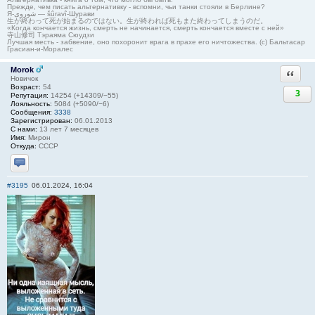
Прежде, чем писать альтернативку - вспомни, чьи танки стояли в Берлине?
Я-شوروی — šûravî-Шурави
生が終わって死が始まるのではない。生が終われば死もまた終わってしまうのだ。
«Когда кончается жизнь, смерть не начинается, смерть кончается вместе с ней»
寺山修司 Тэраяма Сюудзи
Лучшая месть - забвение, оно похоронит врага в прахе его ничтожества. (с) Бальтасар
Грасиан-и-Моралес
Morok
Ответи
Новичок
Возраст:
54
3
Репутация:
14254 (+14309/−55)
Лояльность:
5084 (+5090/−6)
Сообщения:
3338
Зарегистрирован:
06.01.2013
С нами:
13 лет 7 месяцев
Имя:
Мирон
Откуда:
СССР
Отправить личное сообщение
#3195
06.01.2024, 16:04