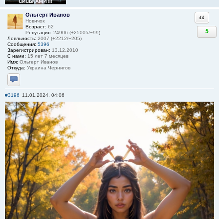
Ольгерт Иванов
Ответи
Новичок
Возраст:
62
5
Репутация:
24906 (+25005/−99)
Лояльность:
2007 (+2212/−205)
Сообщения:
5396
Зарегистрирован:
13.12.2010
С нами:
15 лет 7 месяцев
Имя:
Ольгерт Иванов
Откуда:
Украина Чернигов
Отправить личное сообщение
#3196
11.01.2024, 04:06