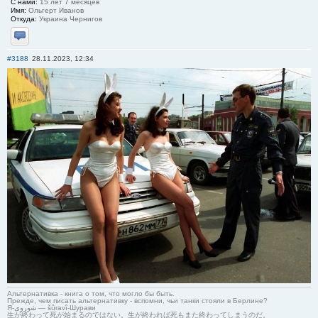
С нами:
15 лет 7 месяцев
Имя:
Ольгерт Иванов
Откуда:
Украина Чернигов
Отправить личное сообщение
#3188
28.11.2023, 12:34
Альтернативка - книга о том, что могло бы быть.
Прежде, чем писать альтернативку - вспомни, чьи танки стояли в Берлине?
Я-شوروی — šûravî-Шурави
生が終わって死が始まるのではない。生が終われば死もまた終わってしまうのだ。