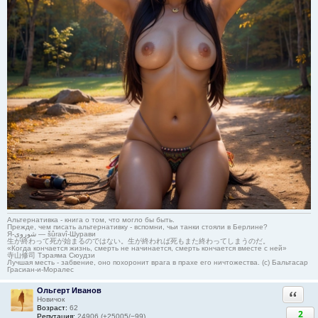
Альтернативка - книга о том, что могло бы быть.
Прежде, чем писать альтернативку - вспомни, чьи танки стояли в Берлине?
Я-شوروی — šûravî-Шурави
生が終わって死が始まるのではない。生が終われば死もまた終わってしまうのだ。
«Когда кончается жизнь, смерть не начинается, смерть кончается вместе с ней»
寺山修司 Тэраяма Сюудзи
Лучшая месть - забвение, оно похоронит врага в прахе его ничтожества. (с) Бальтасар
Грасиан-и-Моралес
Ольгерт Иванов
Ответи
Новичок
Возраст:
62
2
Репутация:
24906 (+25005/−99)