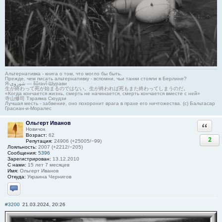
Альтернативка - книга о том, что могло бы быть.
Прежде, чем писать альтернативку - вспомни, чьи танки стояли в Берлине?
Я-شوروی — šûravî-Шурави
生が終わって死が始まるのではない。生が終われば死もまた終わってしまうのだ。
«Когда кончается жизнь, смерть не начинается, смерть кончается вместе с ней»
寺山修司 Тэраяма Сюудзи
Лучшая месть - забвение, оно похоронит врага в прахе его ничтожества. (с) Бальтасар
Грасиан-и-Моралес
Ольгерт Иванов
Ответи
Новичок
Возраст:
62
2
Репутация:
24906 (+25005/−99)
Лояльность:
2007 (+2212/−205)
Сообщения:
5396
Зарегистрирован:
13.12.2010
С нами:
15 лет 7 месяцев
Имя:
Ольгерт Иванов
Откуда:
Украина Чернигов
Отправить личное сообщение
#3200
21.03.2024, 20:26