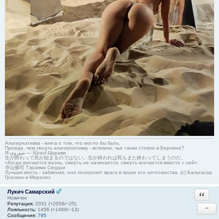
Альтернативка - книга о том, что могло бы быть.
Прежде, чем писать альтернативку - вспомни, чьи танки стояли в Берлине?
Я-شوروی — šûravî-Шурави
生が終わって死が始まるのではない。生が終われば死もまた終わってしまうのだ。
«Когда кончается жизнь, смерть не начинается, смерть кончается вместе с ней»
寺山修司 Тэраяма Сюудзи
Лучшая месть - забвение, оно похоронит врага в прахе его ничтожества. (с) Бальтасар
Грасиан-и-Моралес
Лукич Самарский
Ответи
Новичок
Репутация:
2031 (+2056/−25)
−
Лояльность:
1456 (+1469/−13)
Сообщения:
795