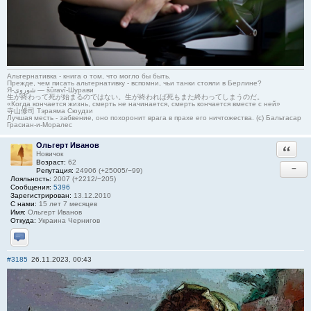
Альтернативка - книга о том, что могло бы быть.
Прежде, чем писать альтернативку - вспомни, чьи танки стояли в Берлине?
Я-شوروی — šûravî-Шурави
生が終わって死が始まるのではない。生が終われば死もまた終わってしまうのだ。
«Когда кончается жизнь, смерть не начинается, смерть кончается вместе с ней»
寺山修司 Тэраяма Сюудзи
Лучшая месть - забвение, оно похоронит врага в прахе его ничтожества. (с) Бальтасар
Грасиан-и-Моралес
Ольгерт Иванов
Ответи
Новичок
Возраст:
62
−
Репутация:
24906 (+25005/−99)
Лояльность:
2007 (+2212/−205)
Сообщения:
5396
Зарегистрирован:
13.12.2010
С нами:
15 лет 7 месяцев
Имя:
Ольгерт Иванов
Откуда:
Украина Чернигов
Отправить личное сообщение
#3185
26.11.2023, 00:43