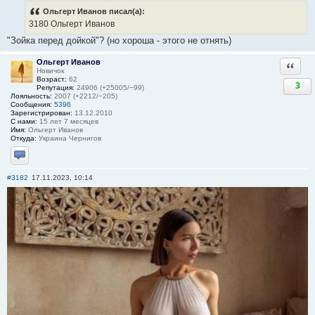
Ольгерт Иванов писал(а):
3180 Ольгерт Иванов
"Зойка перед дойкой"? (но хороша - этого не отнять)
Ольгерт Иванов
Ответи
Новичок
Возраст:
62
3
Репутация:
24906 (+25005/−99)
Лояльность:
2007 (+2212/−205)
Сообщения:
5396
Зарегистрирован:
13.12.2010
С нами:
15 лет 7 месяцев
Имя:
Ольгерт Иванов
Откуда:
Украина Чернигов
Отправить личное сообщение
#3182
17.11.2023, 10:14