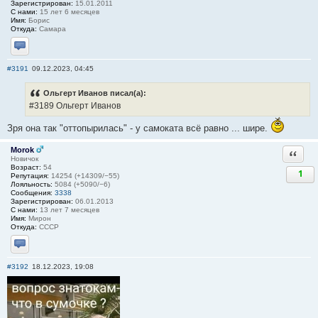
Зарегистрирован:
15.01.2011
С нами:
15 лет 6 месяцев
Имя:
Борис
Откуда:
Самара
Отправить личное сообщение
#3191
09.12.2023, 04:45
Ольгерт Иванов писал(а):
#3189 Ольгерт Иванов
Зря она так "оттопырилась" - у самоката всё равно ... шире.
Morok
Ответи
Новичок
Возраст:
54
1
Репутация:
14254 (+14309/−55)
Лояльность:
5084 (+5090/−6)
Сообщения:
3338
Зарегистрирован:
06.01.2013
С нами:
13 лет 7 месяцев
Имя:
Мирон
Откуда:
СССР
Отправить личное сообщение
#3192
18.12.2023, 19:08