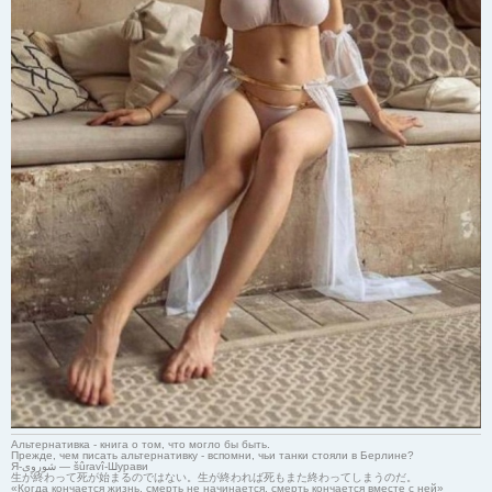
Альтернативка - книга о том, что могло бы быть.
Прежде, чем писать альтернативку - вспомни, чьи танки стояли в Берлине?
Я-شوروی — šûravî-Шурави
生が終わって死が始まるのではない。生が終われば死もまた終わってしまうのだ。
«Когда кончается жизнь, смерть не начинается, смерть кончается вместе с ней»