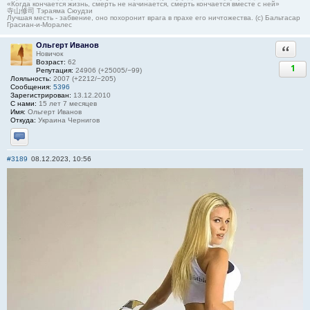
«Когда кончается жизнь, смерть не начинается, смерть кончается вместе с ней»
寺山修司 Тэраяма Сюудзи
Лучшая месть - забвение, оно похоронит врага в прахе его ничтожества. (с) Бальтасар
Грасиан-и-Моралес
Ольгерт Иванов
Ответи
Новичок
Возраст:
62
1
Репутация:
24906 (+25005/−99)
Лояльность:
2007 (+2212/−205)
Сообщения:
5396
Зарегистрирован:
13.12.2010
С нами:
15 лет 7 месяцев
Имя:
Ольгерт Иванов
Откуда:
Украина Чернигов
Отправить личное сообщение
#3189
08.12.2023, 10:56