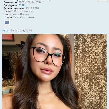
Лояльность:
2007 (+2212/−205)
Сообщения:
5396
Зарегистрирован:
13.12.2010
С нами:
15 лет 7 месяцев
Имя:
Ольгерт Иванов
Откуда:
Украина Чернигов
Отправить личное сообщение
#3197
24.02.2024, 06:51