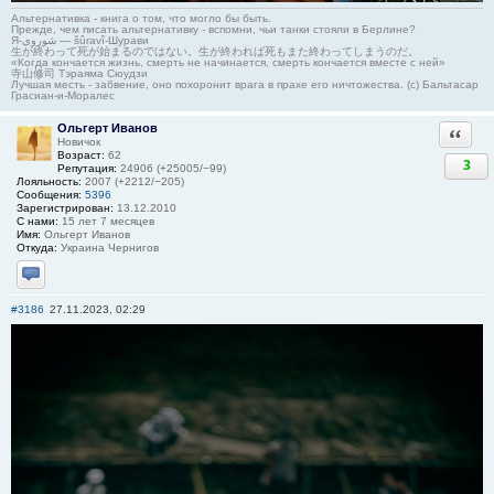
Альтернативка - книга о том, что могло бы быть.
Прежде, чем писать альтернативку - вспомни, чьи танки стояли в Берлине?
Я-شوروی — šûravî-Шурави
生が終わって死が始まるのではない。生が終われば死もまた終わってしまうのだ。
«Когда кончается жизнь, смерть не начинается, смерть кончается вместе с ней»
寺山修司 Тэраяма Сюудзи
Лучшая месть - забвение, оно похоронит врага в прахе его ничтожества. (с) Бальтасар
Грасиан-и-Моралес
Ольгерт Иванов
Ответи
Новичок
Возраст:
62
3
Репутация:
24906 (+25005/−99)
Лояльность:
2007 (+2212/−205)
Сообщения:
5396
Зарегистрирован:
13.12.2010
С нами:
15 лет 7 месяцев
Имя:
Ольгерт Иванов
Откуда:
Украина Чернигов
Отправить личное сообщение
#3186
27.11.2023, 02:29