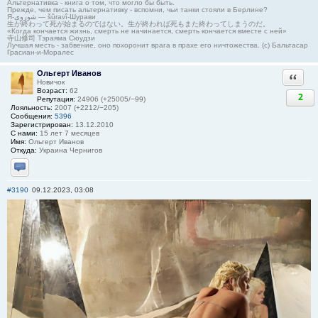
Альтернативка - книга о том, что могло бы быть.
Прежде, чем писать альтернативку - вспомни, чьи танки стояли в Берлине?
Я-شوروی — šûravî-Шурави
生が終わって死が始まるのではない。生が終われば死もまた終わってしまうのだ。
«Когда кончается жизнь, смерть не начинается, смерть кончается вместе с ней»
寺山修司 Тэраяма Сюудзи
Лучшая месть - забвение, оно похоронит врага в прахе его ничтожества. (с) Бальтасар
Грасиан-и-Моралес
Ольгерт Иванов
Ответи
Новичок
Возраст:
62
2
Репутация:
24906 (+25005/−99)
Лояльность:
2007 (+2212/−205)
Сообщения:
5396
Зарегистрирован:
13.12.2010
С нами:
15 лет 7 месяцев
Имя:
Ольгерт Иванов
Откуда:
Украина Чернигов
Отправить личное сообщение
#3190
09.12.2023, 03:08