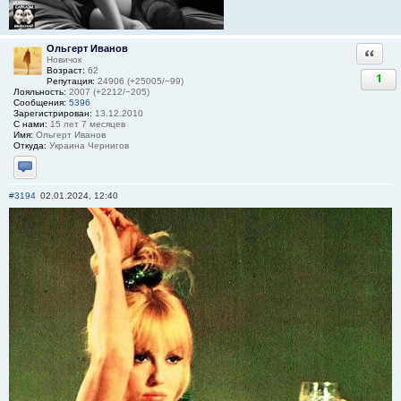
Ольгерт Иванов
Ответи
Новичок
Возраст:
62
1
Репутация:
24906 (+25005/−99)
Лояльность:
2007 (+2212/−205)
Сообщения:
5396
Зарегистрирован:
13.12.2010
С нами:
15 лет 7 месяцев
Имя:
Ольгерт Иванов
Откуда:
Украина Чернигов
Отправить личное сообщение
#3194
02.01.2024, 12:40