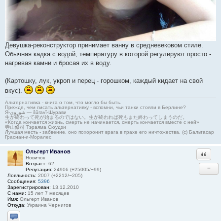
Девушка-реконструктор принимает ванну в средневековом стиле.
Обычная кадка с водой, температуру в которой регулируют просто -
нагревая камни и бросая их в воду.
(Картошку, лук, укроп и перец - горошком, каждый кидает на свой
вкус).
Альтернативка - книга о том, что могло бы быть.
Прежде, чем писать альтернативку - вспомни, чьи танки стояли в Берлине?
Я-شوروی — šûravî-Шурави
生が終わって死が始まるのではない。生が終われば死もまた終わってしまうのだ。
«Когда кончается жизнь, смерть не начинается, смерть кончается вместе с ней»
寺山修司 Тэраяма Сюудзи
Лучшая месть - забвение, оно похоронит врага в прахе его ничтожества. (с) Бальтасар
Грасиан-и-Моралес
Ольгерт Иванов
Ответи
Новичок
Возраст:
62
−
Репутация:
24906 (+25005/−99)
Лояльность:
2007 (+2212/−205)
Сообщения:
5396
Зарегистрирован:
13.12.2010
С нами:
15 лет 7 месяцев
Имя:
Ольгерт Иванов
Откуда:
Украина Чернигов