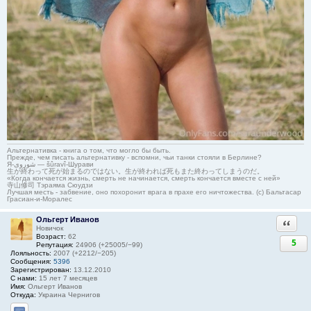
Альтернативка - книга о том, что могло бы быть.
Прежде, чем писать альтернативку - вспомни, чьи танки стояли в Берлине?
Я-شوروی — šûravî-Шурави
生が終わって死が始まるのではない。生が終われば死もまた終わってしまうのだ。
«Когда кончается жизнь, смерть не начинается, смерть кончается вместе с ней»
寺山修司 Тэраяма Сюудзи
Лучшая месть - забвение, оно похоронит врага в прахе его ничтожества. (с) Бальтасар
Грасиан-и-Моралес
Ольгерт Иванов
Ответи
Новичок
Возраст:
62
5
Репутация:
24906 (+25005/−99)
Лояльность:
2007 (+2212/−205)
Сообщения:
5396
Зарегистрирован:
13.12.2010
С нами:
15 лет 7 месяцев
Имя:
Ольгерт Иванов
Откуда:
Украина Чернигов