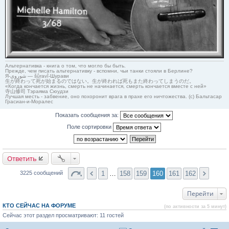
Альтернативка - книга о том, что могло бы быть.
Прежде, чем писать альтернативку - вспомни, чьи танки стояли в Берлине?
Я-شوروی — šûravî-Шурави
生が終わって死が始まるのではない。生が終われば死もまた終わってしまうのだ。
«Когда кончается жизнь, смерть не начинается, смерть кончается вместе с ней»
寺山修司 Тэраяма Сюудзи
Лучшая месть - забвение, оно похоронит врага в прахе его ничтожества. (с) Бальтасар
Грасиан-и-Моралес
Показать сообщения за:
Поле сортировки
Ответить
1
…
158
159
160
161
162
3225 сообщений
Перейти
КТО СЕЙЧАС НА ФОРУМЕ
(по активности за 5 минут)
Сейчас этот раздел просматривают: 11 гостей