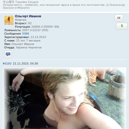
寺山修司 Тэраяма Сюудзи
Лучшая месть - забвение, оно похоронит врага в прахе его ничтожества. (с) Бальтасар
Грасиан-и-Моралес
Ольгерт Иванов
Ответи
Новичок
Возраст:
62
5
Репутация:
24906 (+25005/−99)
Лояльность:
2007 (+2212/−205)
Сообщения:
5396
Зарегистрирован:
13.12.2010
С нами:
15 лет 7 месяцев
Имя:
Ольгерт Иванов
Откуда:
Украина Чернигов
Отправить личное сообщение
#3183
21.11.2023, 04:38