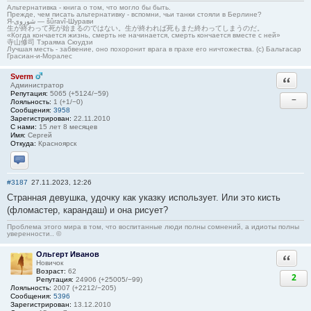
Альтернативка - книга о том, что могло бы быть.
Прежде, чем писать альтернативку - вспомни, чьи танки стояли в Берлине?
Я-شوروی — šûravî-Шурави
生が終わって死が始まるのではない。生が終われば死もまた終わってしまうのだ。
«Когда кончается жизнь, смерть не начинается, смерть кончается вместе с ней»
寺山修司 Тэраяма Сюудзи
Лучшая месть - забвение, оно похоронит врага в прахе его ничтожества. (с) Бальтасар
Грасиан-и-Моралес
Sverm
Ответи
Администратор
Репутация:
5065 (+5124/−59)
−
Лояльность:
1 (+1/−0)
Сообщения:
3958
Зарегистрирован:
22.11.2010
С нами:
15 лет 8 месяцев
Имя:
Сергей
Откуда:
Красноярск
Отправить личное сообщение
#3187
27.11.2023, 12:26
Странная девушка, удочку как указку использует. Или это кисть
(фломастер, карандаш) и она рисует?
Проблема этого мира в том, что воспитанные люди полны сомнений, а идиоты полны
уверенности.. ©
Ольгерт Иванов
Ответи
Новичок
Возраст:
62
2
Репутация:
24906 (+25005/−99)
Лояльность:
2007 (+2212/−205)
Сообщения:
5396
Зарегистрирован:
13.12.2010