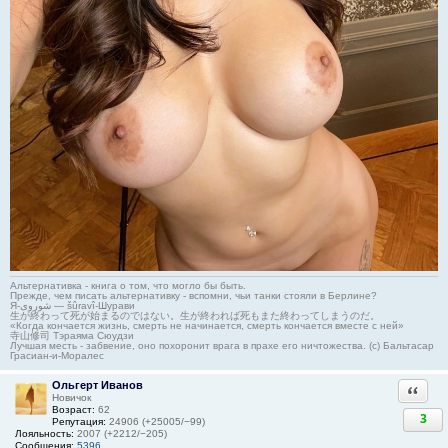
Альтернативка - книга о том, что могло бы быть.
Прежде, чем писать альтернативку - вспомни, чьи танки стояли в Берлине?
Я-شوروی — šûravî-Шурави
生が終わって死が始まるのではない。生が終われば死もまた終わってしまうのだ。
«Когда кончается жизнь, смерть не начинается, смерть кончается вместе с ней»
寺山修司 Тэраяма Сюудзи
Лучшая месть - забвение, оно похоронит врага в прахе его ничтожества. (с) Бальтасар
Грасиан-и-Моралес
Ольгерт Иванов
Ответи
Новичок
Возраст:
62
3
Репутация:
24906 (+25005/−99)
Лояльность:
2007 (+2212/−205)
Сообщения:
5396