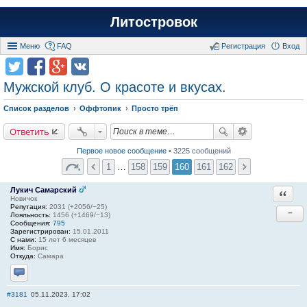
Литостровок
Меню
FAQ
Регистрация
Вход
Мужской клуб. О красоте и вкусах.
Список разделов
Оффтопик
Просто трёп
Ответить
Первое новое сообщение
• 3225 сообщений
1
…
158
159
160
161
162
Лукич Самарский
Ответи
Новичок
Репутация:
2031 (+2056/−25)
−
Лояльность:
1456 (+1469/−13)
Сообщения:
795
Зарегистрирован:
15.01.2011
С нами:
15 лет 6 месяцев
Имя:
Борис
Откуда:
Самара
Отправить личное сообщение
#3181
05.11.2023, 17:02