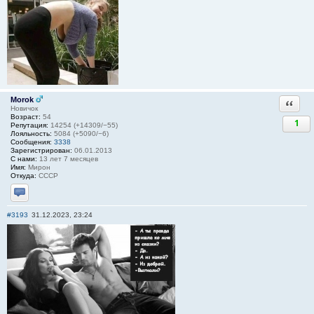
Morok
Ответи
Новичок
Возраст:
54
1
Репутация:
14254 (+14309/−55)
Лояльность:
5084 (+5090/−6)
Сообщения:
3338
Зарегистрирован:
06.01.2013
С нами:
13 лет 7 месяцев
Имя:
Мирон
Откуда:
СССР
Отправить личное сообщение
#3193
31.12.2023, 23:24