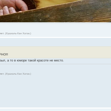
ет. (Хушхаль-Хан Хатак.)
РНО!!!
рыл, а то в юморе такой красоте не место.
ет. (Хушхаль-Хан Хатак.)