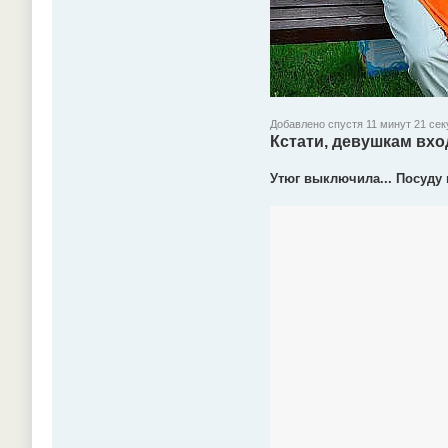
Добавлено спустя 11 минут 21 сек
Кстати, девушкам вхо
Утюг выключила... Посуду п