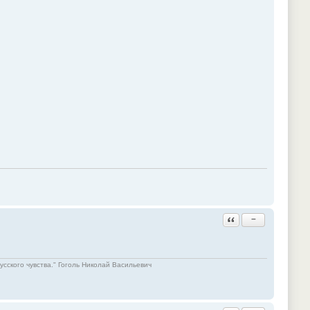
Ответить с цитатой
−
русского чувства." Гоголь Николай Васильевич