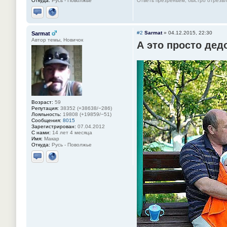
Ответь презреньем, быстро отрезвля
Откуда:
Русь - Поволжье
Отправить личное сообщение
Сайт
#2
Sarmat
»
04.12.2015, 22:30
Sarmat
Автор темы, Новичок
А это просто дед
Возраст:
59
Репутация:
38352 (+38638/−286)
Лояльность:
19808 (+19859/−51)
Сообщения:
8015
Зарегистрирован:
07.04.2012
С нами:
14 лет 4 месяца
Имя:
Макар
Откуда:
Русь - Поволжье
Отправить личное сообщение
Сайт