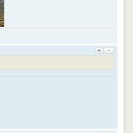
Ответить с цитатой
−