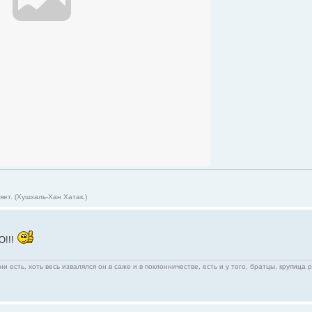
ет. (Хушхаль-Хан Хатак.)
О!!!
ни есть, хоть весь извалялся он в саже и в поклонничестве, есть и у того, братцы, крупица 