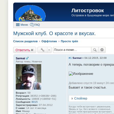
Литостровок
Островок в бушующем море ли
Меню
FAQ
Мужской клуб. О красоте и вкусах.
Список разделов
Оффтопик
Просто трёп
Ответить
#1
Sarmat
»
04.12.2015, 22:09
Sarmat
Автор темы, Новичок
А теперь поговорим о прекра
Добавлено спустя 19 минут 24 се
Бывает и такое счастье.
Возраст:
59
Репутация:
38352 (+38638/−286)
Спойлер
Лояльность:
19808 (+19859/−51)
Сообщения:
8015
Зарегистрирован:
07.04.2012
Когда тебя встречают уваженьем,
С нами:
14 лет 4 месяца
Уважь и ты, без всякого сомненья.
Имя:
Макар
Когда тебя презрением встречают,