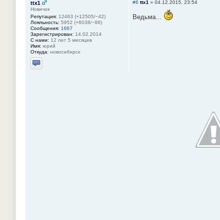
#6
ttx1
»
04.12.2015, 23:54
ttx1
Новичок
Ведьма...
Репутация:
12463 (+12505/−42)
Лояльность:
5952 (+6038/−86)
Сообщения:
1667
Зарегистрирован:
14.02.2014
С нами:
12 лет 5 месяцев
Имя:
юрий
Откуда:
новосибирск
Отправить личное сообщение