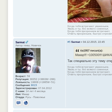
Когда тебя встречают уваженьем,
Уважь и ты, без всякого сомненья.
Когда тебя презрением встречают,
Ответь презреньем, быстро отрезвля
#5
Sarmat
»
04.12.2015, 22:45
Sarmat
Автор темы, Новичок
tia1957 писал(а):
Макар!!! +100500!!! ШИКА
Так специально эту тему отк
Когда тебя встречают уваженьем,
Уважь и ты, без всякого сомненья.
Когда тебя презрением встречают,
Ответь презреньем, быстро отрезвля
Возраст:
59
Репутация:
38352 (+38638/−286)
Лояльность:
19808 (+19859/−51)
Сообщения:
8015
Зарегистрирован:
07.04.2012
С нами:
14 лет 4 месяца
Имя:
Макар
Откуда:
Русь - Поволжье
Отправить личное сообщение
Сайт