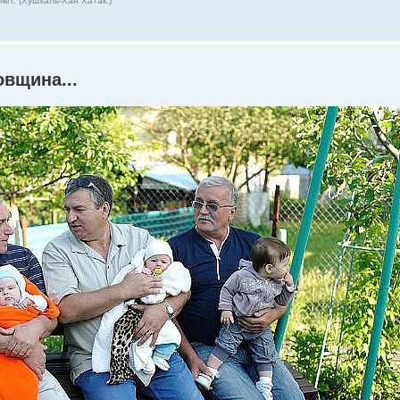
ет. (Хушхаль-Хан Хатак.)
овщина...