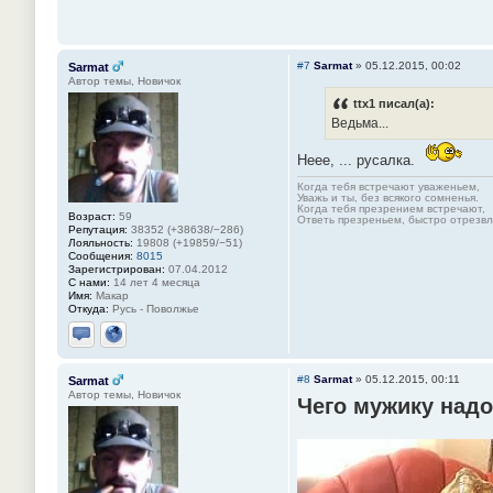
#7
Sarmat
»
05.12.2015, 00:02
Sarmat
Автор темы, Новичок
ttx1 писал(а):
Ведьма...
Неее, ... русалка.
Когда тебя встречают уваженьем,
Уважь и ты, без всякого сомненья.
Когда тебя презрением встречают,
Возраст:
59
Ответь презреньем, быстро отрезвля
Репутация:
38352 (+38638/−286)
Лояльность:
19808 (+19859/−51)
Сообщения:
8015
Зарегистрирован:
07.04.2012
С нами:
14 лет 4 месяца
Имя:
Макар
Откуда:
Русь - Поволжье
Отправить личное сообщение
Сайт
#8
Sarmat
»
05.12.2015, 00:11
Sarmat
Автор темы, Новичок
Чего мужику надо?