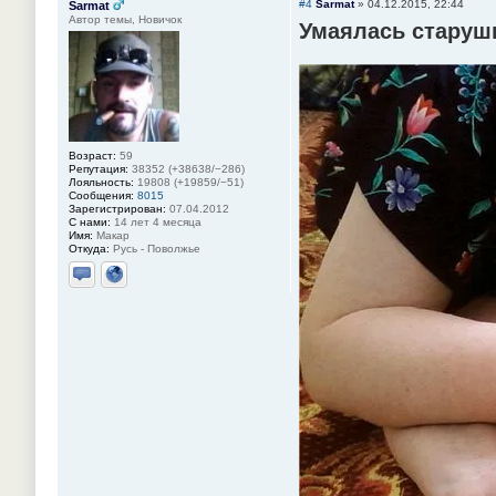
#4
Sarmat
»
04.12.2015, 22:44
Sarmat
Автор темы, Новичок
Умаялась старушк
Возраст:
59
Репутация:
38352 (+38638/−286)
Лояльность:
19808 (+19859/−51)
Сообщения:
8015
Зарегистрирован:
07.04.2012
С нами:
14 лет 4 месяца
Имя:
Макар
Откуда:
Русь - Поволжье
Отправить личное сообщение
Сайт