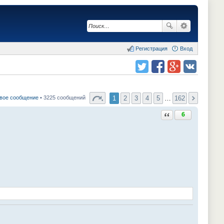
Регистрация
Вход
Поделиться в twitter.com
Поделиться в facebook.com
Поделиться в Google Plus
Поделиться в vk.com
1
2
3
4
5
…
162
вое сообщение
• 3225 сообщений
Ответить с цитатой
6