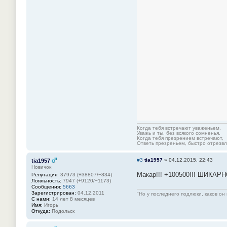
Когда тебя встречают уваженьем,
Уважь и ты, без всякого сомненья.
Когда тебя презрением встречают,
Ответь презреньем, быстро отрезвля
#3
tia1957
»
04.12.2015, 22:43
tia1957
Новичок
Макар!!! +100500!!! ШИКАРН
Репутация:
37973 (+38807/−834)
Лояльность:
7947 (+9120/−1173)
Сообщения:
5663
Зарегистрирован:
04.12.2011
"Но у последнего подлюки, каков он 
С нами:
14 лет 8 месяцев
Имя:
Игорь
Откуда:
Подольск