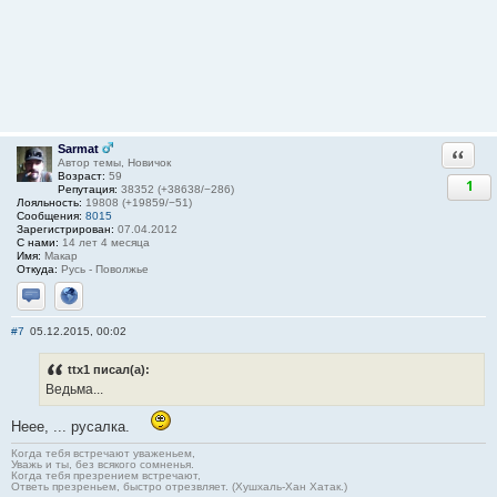
Sarmat
Ответи
Автор темы, Новичок
Возраст:
59
1
Репутация:
38352 (+38638/−286)
Лояльность:
19808 (+19859/−51)
Сообщения:
8015
Зарегистрирован:
07.04.2012
С нами:
14 лет 4 месяца
Имя:
Макар
Откуда:
Русь - Поволжье
Отправить личное сообщение
Сайт
#7
05.12.2015, 00:02
ttx1 писал(а):
Ведьма...
Неее, ... русалка.
Когда тебя встречают уваженьем,
Уважь и ты, без всякого сомненья.
Когда тебя презрением встречают,
Ответь презреньем, быстро отрезвляет. (Хушхаль-Хан Хатак.)