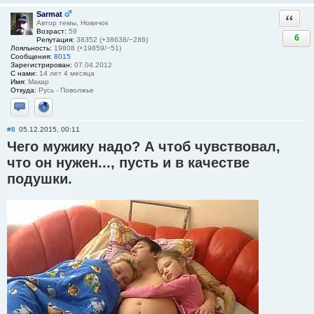
Sarmat
Ответи
Автор темы, Новичок
Возраст:
59
6
Репутация:
38352 (+38638/−286)
Лояльность:
19808 (+19859/−51)
Сообщения:
8015
Зарегистрирован:
07.04.2012
С нами:
14 лет 4 месяца
Имя:
Макар
Откуда:
Русь - Поволжье
Отправить личное сообщение
Сайт
#8
05.12.2015, 00:11
Чего мужику надо? А чтоб чувствовал,
что он нужен..., пусть и в качестве
подушки.