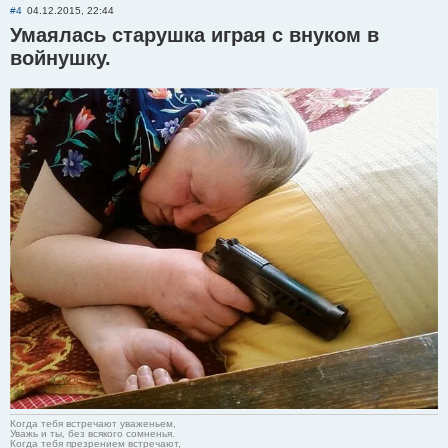
#4
04.12.2015, 22:44
Умаялась старушка играя с внуком в
войнушку.
Когда тебя встречают уваженьем,
Уважь и ты, без всякого сомненья.
Когда тебя презрением встречают,