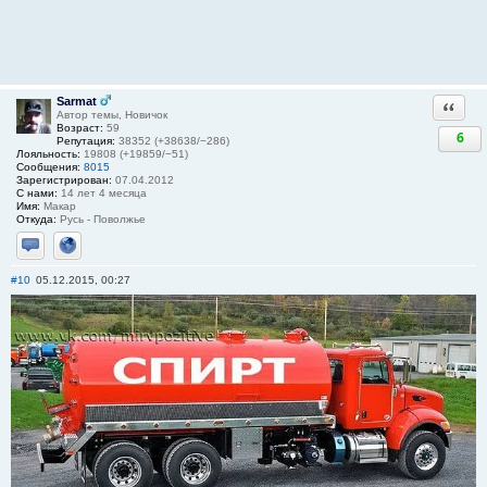
Sarmat
Ответи
Автор темы, Новичок
Возраст:
59
6
Репутация:
38352 (+38638/−286)
Лояльность:
19808 (+19859/−51)
Сообщения:
8015
Зарегистрирован:
07.04.2012
С нами:
14 лет 4 месяца
Имя:
Макар
Откуда:
Русь - Поволжье
Отправить личное сообщение
Сайт
#10
05.12.2015, 00:27