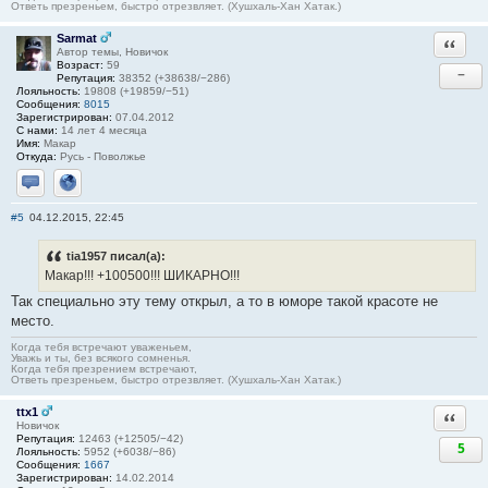
Ответь презреньем, быстро отрезвляет. (Хушхаль-Хан Хатак.)
Sarmat
Ответи
Автор темы, Новичок
Возраст:
59
−
Репутация:
38352 (+38638/−286)
Лояльность:
19808 (+19859/−51)
Сообщения:
8015
Зарегистрирован:
07.04.2012
С нами:
14 лет 4 месяца
Имя:
Макар
Откуда:
Русь - Поволжье
Отправить личное сообщение
Сайт
#5
04.12.2015, 22:45
tia1957 писал(а):
Макар!!! +100500!!! ШИКАРНО!!!
Так специально эту тему открыл, а то в юморе такой красоте не
место.
Когда тебя встречают уваженьем,
Уважь и ты, без всякого сомненья.
Когда тебя презрением встречают,
Ответь презреньем, быстро отрезвляет. (Хушхаль-Хан Хатак.)
ttx1
Ответи
Новичок
Репутация:
12463 (+12505/−42)
5
Лояльность:
5952 (+6038/−86)
Сообщения:
1667
Зарегистрирован:
14.02.2014