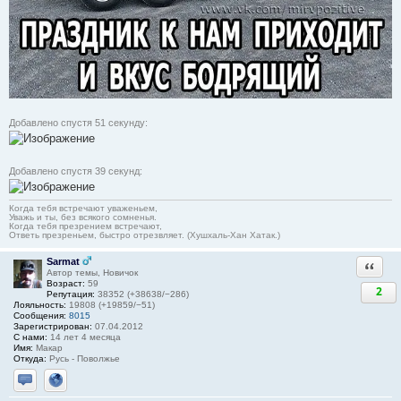
Добавлено спустя 51 секунду:
Добавлено спустя 39 секунд:
Когда тебя встречают уваженьем,
Уважь и ты, без всякого сомненья.
Когда тебя презрением встречают,
Ответь презреньем, быстро отрезвляет. (Хушхаль-Хан Хатак.)
Sarmat
Ответи
Автор темы, Новичок
Возраст:
59
2
Репутация:
38352 (+38638/−286)
Лояльность:
19808 (+19859/−51)
Сообщения:
8015
Зарегистрирован:
07.04.2012
С нами:
14 лет 4 месяца
Имя:
Макар
Откуда:
Русь - Поволжье
Отправить личное сообщение
Сайт