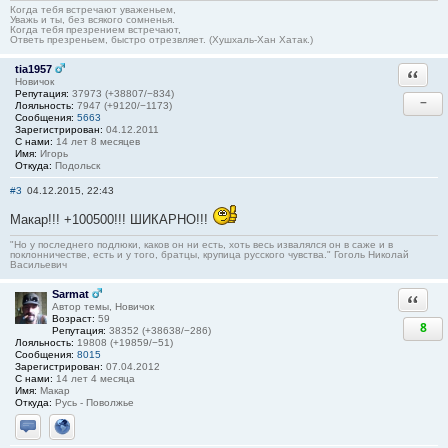
Когда тебя встречают уваженьем,
Уважь и ты, без всякого сомненья.
Когда тебя презрением встречают,
Ответь презреньем, быстро отрезвляет. (Хушхаль-Хан Хатак.)
tia1957
Ответи
Новичок
Репутация:
37973 (+38807/−834)
−
Лояльность:
7947 (+9120/−1173)
Сообщения:
5663
Зарегистрирован:
04.12.2011
С нами:
14 лет 8 месяцев
Имя:
Игорь
Откуда:
Подольск
#3
04.12.2015, 22:43
Макар!!! +100500!!! ШИКАРНО!!!
"Но у последнего подлюки, каков он ни есть, хоть весь извалялся он в саже и в
поклонничестве, есть и у того, братцы, крупица русского чувства." Гоголь Николай
Васильевич
Sarmat
Ответи
Автор темы, Новичок
Возраст:
59
8
Репутация:
38352 (+38638/−286)
Лояльность:
19808 (+19859/−51)
Сообщения:
8015
Зарегистрирован:
07.04.2012
С нами:
14 лет 4 месяца
Имя:
Макар
Откуда:
Русь - Поволжье
Отправить личное сообщение
Сайт