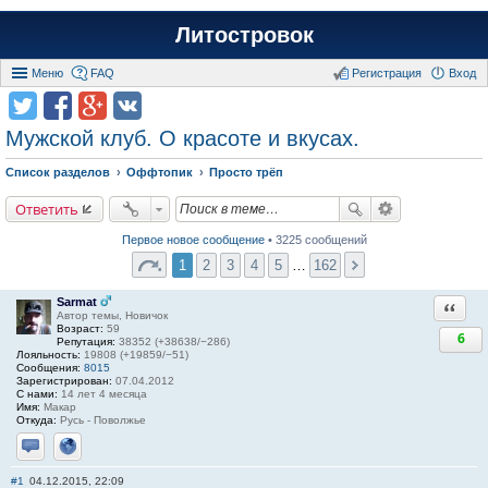
Литостровок
Меню
FAQ
Регистрация
Вход
Мужской клуб. О красоте и вкусах.
Список разделов
Оффтопик
Просто трёп
Ответить
Первое новое сообщение
• 3225 сообщений
1
2
3
4
5
…
162
Sarmat
Ответи
Автор темы, Новичок
Возраст:
59
6
Репутация:
38352 (+38638/−286)
Лояльность:
19808 (+19859/−51)
Сообщения:
8015
Зарегистрирован:
07.04.2012
С нами:
14 лет 4 месяца
Имя:
Макар
Откуда:
Русь - Поволжье
Отправить личное сообщение
Сайт
#1
04.12.2015, 22:09