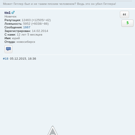
Может Гитлер был и не таким плохим человеком? Ведь это он убил Гитлера!
ttx1
Ответи
Новичок
Репутация:
12463 (+12505/−42)
5
Лояльность:
5952 (+6038/−86)
Сообщения:
1667
Зарегистрирован:
14.02.2014
С нами:
12 лет 5 месяцев
Имя:
юрий
Откуда:
новосибирск
Отправить личное сообщение
#18
05.12.2015, 16:36