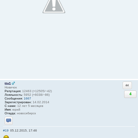
ttx1
Ответи
Новичок
Репутация:
12463 (+12505/−42)
4
Лояльность:
5952 (+6038/−86)
Сообщения:
1667
Зарегистрирован:
14.02.2014
С нами:
12 лет 5 месяцев
Имя:
юрий
Откуда:
новосибирск
Отправить личное сообщение
#19
05.12.2015, 17:46