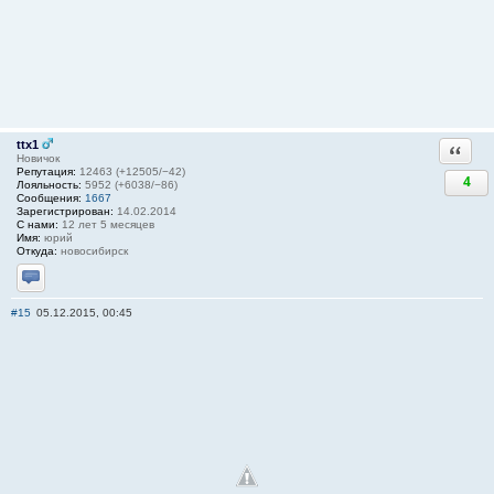
ttx1
Ответи
Новичок
Репутация:
12463 (+12505/−42)
4
Лояльность:
5952 (+6038/−86)
Сообщения:
1667
Зарегистрирован:
14.02.2014
С нами:
12 лет 5 месяцев
Имя:
юрий
Откуда:
новосибирск
Отправить личное сообщение
#15
05.12.2015, 00:45