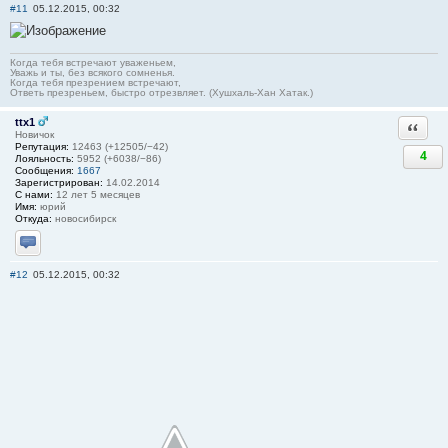
#11
05.12.2015, 00:32
Когда тебя встречают уваженьем,
Уважь и ты, без всякого сомненья.
Когда тебя презрением встречают,
Ответь презреньем, быстро отрезвляет. (Хушхаль-Хан Хатак.)
ttx1
Ответи
Новичок
Репутация:
12463 (+12505/−42)
4
Лояльность:
5952 (+6038/−86)
Сообщения:
1667
Зарегистрирован:
14.02.2014
С нами:
12 лет 5 месяцев
Имя:
юрий
Откуда:
новосибирск
Отправить личное сообщение
#12
05.12.2015, 00:32