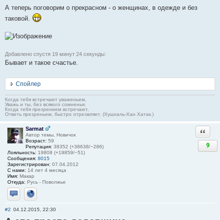
А теперь поговорим о прекрасном - о женщинах, в одежде и без
таковой.
Добавлено спустя 19 минут 24 секунды:
Бывает и такое счастье.
Спойлер
Когда тебя встречают уваженьем,
Уважь и ты, без всякого сомненья.
Когда тебя презрением встречают,
Ответь презреньем, быстро отрезвляет. (Хушхаль-Хан Хатак.)
Sarmat
Ответи
Автор темы, Новичок
Возраст:
59
9
Репутация:
38352 (+38638/−286)
Лояльность:
19808 (+19859/−51)
Сообщения:
8015
Зарегистрирован:
07.04.2012
С нами:
14 лет 4 месяца
Имя:
Макар
Откуда:
Русь - Поволжье
Отправить личное сообщение
Сайт
#2
04.12.2015, 22:30