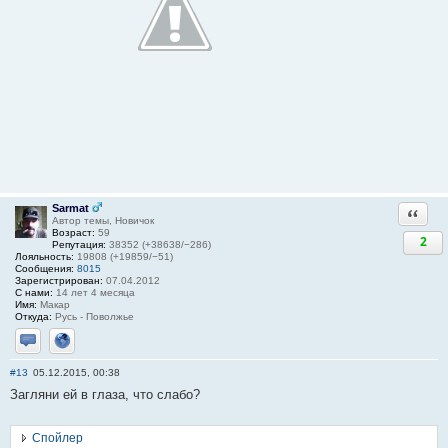
Sarmat
Ответи
Автор темы, Новичок
Возраст:
59
2
Репутация:
38352 (+38638/−286)
Лояльность:
19808 (+19859/−51)
Сообщения:
8015
Зарегистрирован:
07.04.2012
С нами:
14 лет 4 месяца
Имя:
Макар
Откуда:
Русь - Поволжье
Отправить личное сообщение
Сайт
#13
05.12.2015, 00:38
Загляни ей в глаза, что слабо?
Спойлер