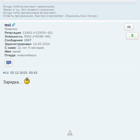
Когда тебя встречают уваженьем,
Уважь и ты, без всякого сомненья.
Когда тебя презрением встречают,
Ответь презреньем, быстро отрезвляет. (Хушхаль-Хан Хатак.)
ttx1
Ответи
Новичок
Репутация:
12463 (+12505/−42)
5
Лояльность:
5952 (+6038/−86)
Сообщения:
1667
Зарегистрирован:
14.02.2014
С нами:
12 лет 5 месяцев
Имя:
юрий
Откуда:
новосибирск
Отправить личное сообщение
#14
05.12.2015, 00:42
Зарядка...