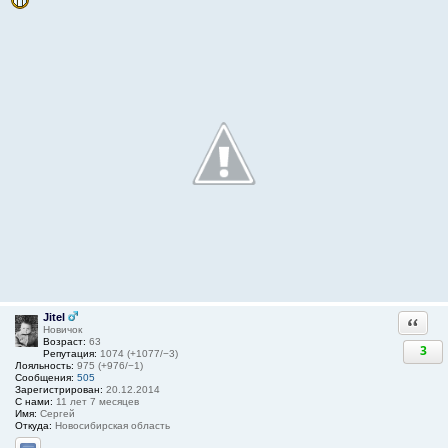
Jitel
Ответи
Новичок
Возраст:
63
3
Репутация:
1074 (+1077/−3)
Лояльность:
975 (+976/−1)
Сообщения:
505
Зарегистрирован:
20.12.2014
С нами:
11 лет 7 месяцев
Имя:
Сергей
Откуда:
Новосибирская область