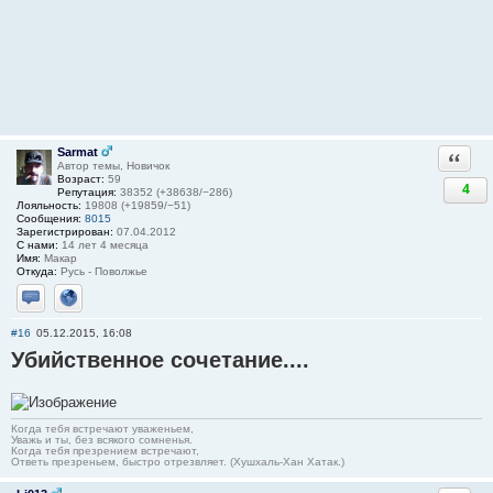
Sarmat
Ответи
Автор темы, Новичок
Возраст:
59
4
Репутация:
38352 (+38638/−286)
Лояльность:
19808 (+19859/−51)
Сообщения:
8015
Зарегистрирован:
07.04.2012
С нами:
14 лет 4 месяца
Имя:
Макар
Откуда:
Русь - Поволжье
Отправить личное сообщение
Сайт
#16
05.12.2015, 16:08
Убийственное сочетание....
Когда тебя встречают уваженьем,
Уважь и ты, без всякого сомненья.
Когда тебя презрением встречают,
Ответь презреньем, быстро отрезвляет. (Хушхаль-Хан Хатак.)