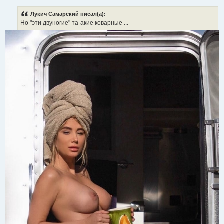
Лукич Самарский писал(а):
Но "эти двуногие" та-акие коварные ...