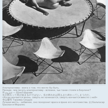
Альтернативка - книга о том, что могло бы быть.
Прежде, чем писать альтернативку - вспомни, чьи танки стояли в Берлине?
Я-شوروی — šûravî-Шурави
生が終わって死が始まるのではない。生が終われば死もまた終わってしまうのだ。
«Когда кончается жизнь, смерть не начинается, смерть кончается вместе с ней»
寺山修司 Тэраяма Сюудзи
Лучшая месть - забвение, оно похоронит врага в прахе его ничтожества. (с) Бальтасар
Грасиан-и-Моралес