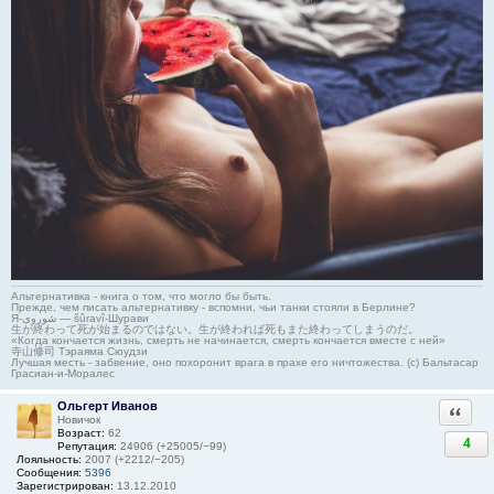
Альтернативка - книга о том, что могло бы быть.
Прежде, чем писать альтернативку - вспомни, чьи танки стояли в Берлине?
Я-شوروی — šûravî-Шурави
生が終わって死が始まるのではない。生が終われば死もまた終わってしまうのだ。
«Когда кончается жизнь, смерть не начинается, смерть кончается вместе с ней»
寺山修司 Тэраяма Сюудзи
Лучшая месть - забвение, оно похоронит врага в прахе его ничтожества. (с) Бальтасар
Грасиан-и-Моралес
Ольгерт Иванов
Ответи
Новичок
Возраст:
62
4
Репутация:
24906 (+25005/−99)
Лояльность:
2007 (+2212/−205)
Сообщения:
5396
Зарегистрирован:
13.12.2010