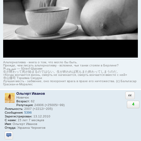
Альтернативка - книга о том, что могло бы быть.
Прежде, чем писать альтернативку - вспомни, чьи танки стояли в Берлине?
Я-شوروی — šûravî-Шурави
生が終わって死が始まるのではない。生が終われば死もまた終わってしまうのだ。
«Когда кончается жизнь, смерть не начинается, смерть кончается вместе с ней»
寺山修司 Тэраяма Сюудзи
Лучшая месть - забвение, оно похоронит врага в прахе его ничтожества. (с) Бальтасар
Грасиан-и-Моралес
Ольгерт Иванов
Ответи
Новичок
Возраст:
62
4
Репутация:
24906 (+25005/−99)
Лояльность:
2007 (+2212/−205)
Сообщения:
5396
Зарегистрирован:
13.12.2010
С нами:
15 лет 7 месяцев
Имя:
Ольгерт Иванов
Откуда:
Украина Чернигов
Отправить личное сообщение