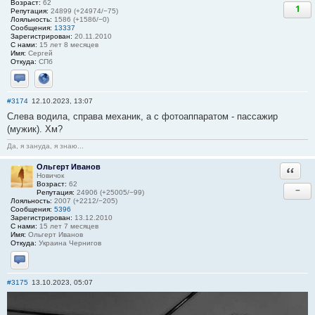
Возраст:
62
1
Репутация:
24899 (+24974/−75)
Лояльность:
1586 (+1586/−0)
Сообщения:
13337
Зарегистрирован:
20.11.2010
С нами:
15 лет 8 месяцев
Имя:
Сергей
Откуда:
СПб
Отправить личное сообщение
Сайт
#3174
12.10.2023, 13:07
Слева водила, справа механик, а с фотоаппаратом - пассажир
(мужик). Хм?
Да, я зануда, я знаю...
Ольгерт Иванов
Ответи
Новичок
Возраст:
62
−
Репутация:
24906 (+25005/−99)
Лояльность:
2007 (+2212/−205)
Сообщения:
5396
Зарегистрирован:
13.12.2010
С нами:
15 лет 7 месяцев
Имя:
Ольгерт Иванов
Откуда:
Украина Чернигов
Отправить личное сообщение
#3175
13.10.2023, 05:07