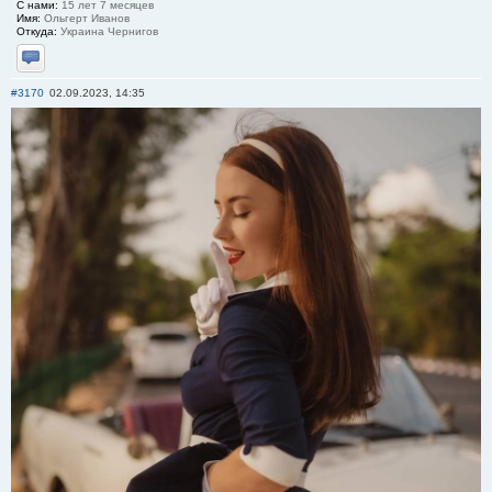
С нами:
15 лет 7 месяцев
Имя:
Ольгерт Иванов
Откуда:
Украина Чернигов
Отправить личное сообщение
#3170
02.09.2023, 14:35