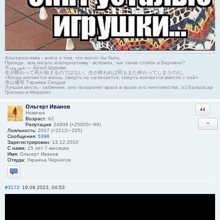
Альтернативка - книга о том, что могло бы быть.
Прежде, чем писать альтернативку - вспомни, чьи танки стояли в Берлине?
Я-شوروی — šûravî-Шурави
生が終わって死が始まるのではない。生が終われば死もまた終わってしまうのだ。
«Когда кончается жизнь, смерть не начинается, смерть кончается вместе с ней»
寺山修司 Тэраяма Сюудзи
Лучшая месть - забвение, оно похоронит врага в прахе его ничтожества. (с) Бальтасар
Грасиан-и-Моралес
Ольгерт Иванов
Ответи
Новичок
Возраст:
62
−
Репутация:
24906 (+25005/−99)
Лояльность:
2007 (+2212/−205)
Сообщения:
5396
Зарегистрирован:
13.12.2010
С нами:
15 лет 7 месяцев
Имя:
Ольгерт Иванов
Откуда:
Украина Чернигов
Отправить личное сообщение
#3172
19.09.2023, 04:53