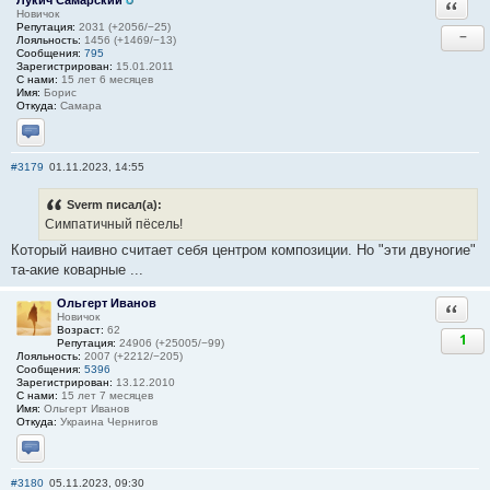
Ответи
Новичок
Репутация:
2031 (+2056/−25)
−
Лояльность:
1456 (+1469/−13)
Сообщения:
795
Зарегистрирован:
15.01.2011
С нами:
15 лет 6 месяцев
Имя:
Борис
Откуда:
Самара
Отправить личное сообщение
#3179
01.11.2023, 14:55
Sverm писал(а):
Симпатичный пёсель!
Который наивно считает себя центром композиции. Но "эти двуногие"
та-акие коварные ...
Ольгерт Иванов
Ответи
Новичок
Возраст:
62
1
Репутация:
24906 (+25005/−99)
Лояльность:
2007 (+2212/−205)
Сообщения:
5396
Зарегистрирован:
13.12.2010
С нами:
15 лет 7 месяцев
Имя:
Ольгерт Иванов
Откуда:
Украина Чернигов
Отправить личное сообщение
#3180
05.11.2023, 09:30