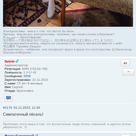
Альтернативка - книга о том, что могло бы быть.
Прежде, чем писать альтернативку - вспомни, чьи танки стояли в Берлине?
Я-شوروی — šûravî-Шурави
生が終わって死が始まるのではない。生が終われば死もまた終わってしまうのだ。
«Когда кончается жизнь, смерть не начинается, смерть кончается вместе с ней»
寺山修司 Тэраяма Сюудзи
Лучшая месть - забвение, оно похоронит врага в прахе его ничтожества. (с) Бальтасар
Грасиан-и-Моралес
Sverm
Ответи
Администратор
Репутация:
5065 (+5124/−59)
−
Лояльность:
1 (+1/−0)
Сообщения:
3958
Зарегистрирован:
22.11.2010
С нами:
15 лет 8 месяцев
Имя:
Сергей
Откуда:
Красноярск
Отправить личное сообщение
#3178
01.11.2023, 11:30
Симпатичный пёсель!
Проблема этого мира в том, что воспитанные люди полны сомнений, а идиоты полны
уверенности.. ©
Лукич Самарский