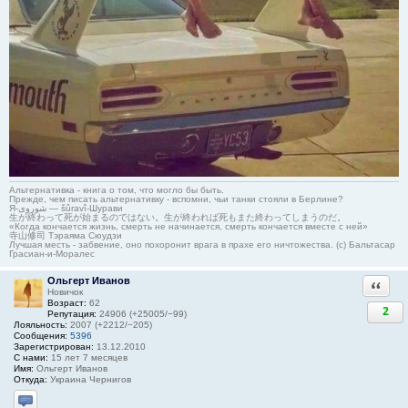
Альтернативка - книга о том, что могло бы быть.
Прежде, чем писать альтернативку - вспомни, чьи танки стояли в Берлине?
Я-شوروی — šûravî-Шурави
生が終わって死が始まるのではない。生が終われば死もまた終わってしまうのだ。
«Когда кончается жизнь, смерть не начинается, смерть кончается вместе с ней»
寺山修司 Тэраяма Сюудзи
Лучшая месть - забвение, оно похоронит врага в прахе его ничтожества. (с) Бальтасар
Грасиан-и-Моралес
Ольгерт Иванов
Ответи
Новичок
Возраст:
62
2
Репутация:
24906 (+25005/−99)
Лояльность:
2007 (+2212/−205)
Сообщения:
5396
Зарегистрирован:
13.12.2010
С нами:
15 лет 7 месяцев
Имя:
Ольгерт Иванов
Откуда:
Украина Чернигов