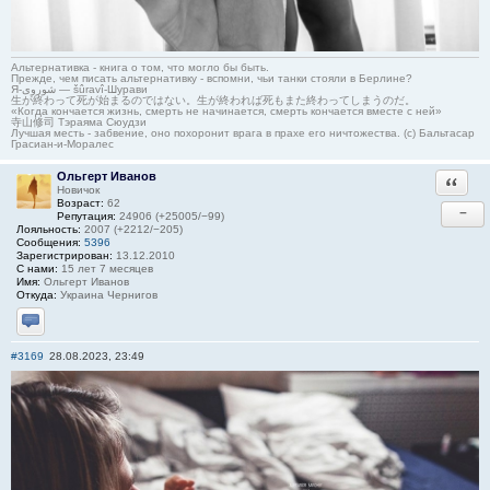
Альтернативка - книга о том, что могло бы быть.
Прежде, чем писать альтернативку - вспомни, чьи танки стояли в Берлине?
Я-شوروی — šûravî-Шурави
生が終わって死が始まるのではない。生が終われば死もまた終わってしまうのだ。
«Когда кончается жизнь, смерть не начинается, смерть кончается вместе с ней»
寺山修司 Тэраяма Сюудзи
Лучшая месть - забвение, оно похоронит врага в прахе его ничтожества. (с) Бальтасар
Грасиан-и-Моралес
Ольгерт Иванов
Ответи
Новичок
Возраст:
62
−
Репутация:
24906 (+25005/−99)
Лояльность:
2007 (+2212/−205)
Сообщения:
5396
Зарегистрирован:
13.12.2010
С нами:
15 лет 7 месяцев
Имя:
Ольгерт Иванов
Откуда:
Украина Чернигов
Отправить личное сообщение
#3169
28.08.2023, 23:49