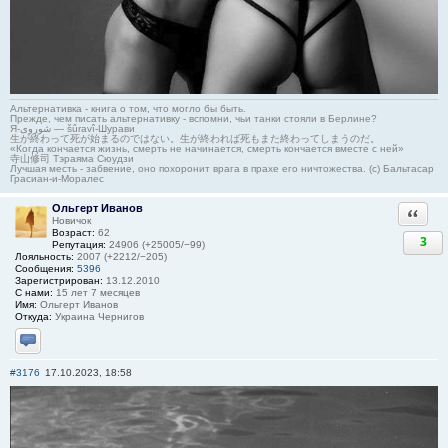
Альтернативка - книга о том, что могло бы быть.
Прежде, чем писать альтернативку - вспомни, чьи танки стояли в Берлине?
Я-شوروی — šûravî-Шурави
生が終わって死が始まるのではない。生が終われば死もまた終わってしまうのだ。
«Когда кончается жизнь, смерть не начинается, смерть кончается вместе с ней»
寺山修司 Тэраяма Сюудзи
Лучшая месть - забвение, оно похоронит врага в прахе его ничтожества. (с) Бальтасар
Грасиан-и-Моралес
Ольгерт Иванов
Ответи
Новичок
Возраст:
62
3
Репутация:
24906 (+25005/−99)
Лояльность:
2007 (+2212/−205)
Сообщения:
5396
Зарегистрирован:
13.12.2010
С нами:
15 лет 7 месяцев
Имя:
Ольгерт Иванов
Откуда:
Украина Чернигов
Отправить личное сообщение
#3176
17.10.2023, 18:58