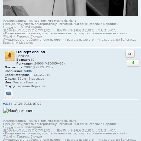
Альтернативка - книга о том, что могло бы быть.
Прежде, чем писать альтернативку - вспомни, чьи танки стояли в Берлине?
Я-شوروی — šûravî-Шурави
生が終わって死が始まるのではない。生が終われば死もまた終わってしまうのだ。
«Когда кончается жизнь, смерть не начинается, смерть кончается вместе с ней»
寺山修司 Тэраяма Сюудзи
Лучшая месть - забвение, оно похоронит врага в прахе его ничтожества. (с) Бальтасар
Грасиан-и-Моралес
Ольгерт Иванов
Ответи
Новичок
Возраст:
62
4
Репутация:
24906 (+25005/−99)
Лояльность:
2007 (+2212/−205)
Сообщения:
5396
Зарегистрирован:
13.12.2010
С нами:
15 лет 7 месяцев
Имя:
Ольгерт Иванов
Откуда:
Украина Чернигов
Отправить личное сообщение
#3163
17.08.2023, 07:22
Альтернативка - книга о том, что могло бы быть.
Прежде, чем писать альтернативку - вспомни, чьи танки стояли в Берлине?
Я-شوروی — šûravî-Шурави
生が終わって死が始まるのではない。生が終われば死もまた終わってしまうのだ。
«Когда кончается жизнь, смерть не начинается, смерть кончается вместе с ней»
寺山修司 Тэраяма Сюудзи
Лучшая месть - забвение, оно похоронит врага в прахе его ничтожества. (с) Бальтасар