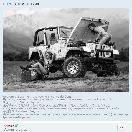
#3173
12.10.2023, 07:48
Альтернативка - книга о том, что могло бы быть.
Прежде, чем писать альтернативку - вспомни, чьи танки стояли в Берлине?
Я-شوروی — šûravî-Шурави
生が終わって死が始まるのではない。生が終われば死もまた終わってしまうのだ。
«Когда кончается жизнь, смерть не начинается, смерть кончается вместе с ней»
寺山修司 Тэраяма Сюудзи
Лучшая месть - забвение, оно похоронит врага в прахе его ничтожества. (с) Бальтасар
Грасиан-и-Моралес
Uksus
Ответи
Администратор