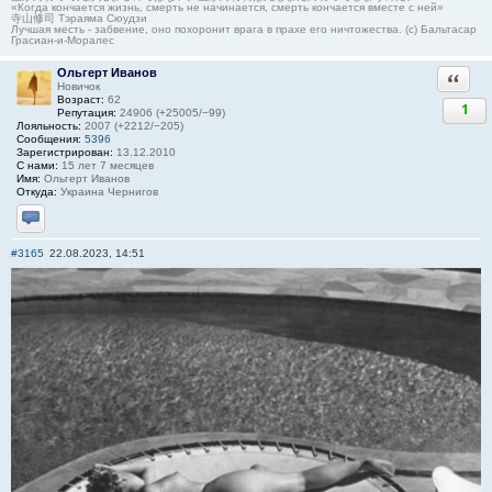
«Когда кончается жизнь, смерть не начинается, смерть кончается вместе с ней»
寺山修司 Тэраяма Сюудзи
Лучшая месть - забвение, оно похоронит врага в прахе его ничтожества. (с) Бальтасар
Грасиан-и-Моралес
Ольгерт Иванов
Ответи
Новичок
Возраст:
62
1
Репутация:
24906 (+25005/−99)
Лояльность:
2007 (+2212/−205)
Сообщения:
5396
Зарегистрирован:
13.12.2010
С нами:
15 лет 7 месяцев
Имя:
Ольгерт Иванов
Откуда:
Украина Чернигов
Отправить личное сообщение
#3165
22.08.2023, 14:51