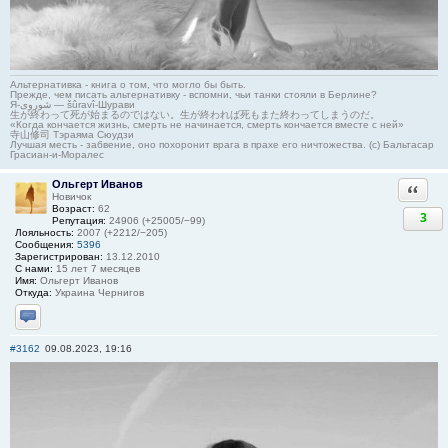
Альтернативка - книга о том, что могло бы быть.
Прежде, чем писать альтернативку - вспомни, чьи танки стояли в Берлине?
Я-شوروی — šûravî-Шурави
生が終わって死が始まるのではない。生が終われば死もまた終わってしまうのだ。
«Когда кончается жизнь, смерть не начинается, смерть кончается вместе с ней»
寺山修司 Тэраяма Сюудзи
Лучшая месть - забвение, оно похоронит врага в прахе его ничтожества. (с) Бальтасар
Грасиан-и-Моралес
Ольгерт Иванов
Ответи
Новичок
Возраст:
62
3
Репутация:
24906 (+25005/−99)
Лояльность:
2007 (+2212/−205)
Сообщения:
5396
Зарегистрирован:
13.12.2010
С нами:
15 лет 7 месяцев
Имя:
Ольгерт Иванов
Откуда:
Украина Чернигов
Отправить личное сообщение
#3162
09.08.2023, 19:16