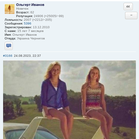
Ольгерт Иванов
Ответи
Новичок
Возраст:
62
−
Репутация:
24906 (+25005/−99)
Лояльность:
2007 (+2212/−205)
Сообщения:
5396
Зарегистрирован:
13.12.2010
С нами:
15 лет 7 месяцев
Имя:
Ольгерт Иванов
Откуда:
Украина Чернигов
Отправить личное сообщение
#3166
24.08.2023, 22:37