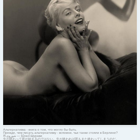
Альтернативка - книга о том, что могло бы быть.
Прежде, чем писать альтернативку - вспомни, чьи танки стояли в Берлине?
Я-شوروی — šûravî-Шурави
生が終わって死が始まるのではない。生が終われば死もまた終わってしまうのだ。