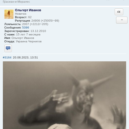
Грасиан-и-Моралес
Ольгерт Иванов
Ответи
Новичок
Возраст:
62
−
Репутация:
24906 (+25005/−99)
Лояльность:
2007 (+2212/−205)
Сообщения:
5396
Зарегистрирован:
13.12.2010
С нами:
15 лет 7 месяцев
Имя:
Ольгерт Иванов
Откуда:
Украина Чернигов
Отправить личное сообщение
#3164
20.08.2023, 13:51