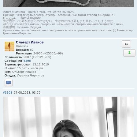
Альтернативка - книга о том, что могло бы быть.
Прежде, чем писать альтернативку - вспомни, чьи танки стояли в Берлине?
Я-شوروی — šûravî-Шурави
生が終わって死が始まるのではない。生が終われば死もまた終わってしまうのだ。
«Когда кончается жизнь, смерть не начинается, смерть кончается вместе с ней»
寺山修司 Тэраяма Сюудзи
Лучшая месть - забвение, оно похоронит врага в прахе его ничтожества. (с) Бальтасар
Грасиан-и-Моралес
Ольгерт Иванов
Ответи
Новичок
Возраст:
62
2
Репутация:
24906 (+25005/−99)
Лояльность:
2007 (+2212/−205)
Сообщения:
5396
Зарегистрирован:
13.12.2010
С нами:
15 лет 7 месяцев
Имя:
Ольгерт Иванов
Откуда:
Украина Чернигов
Отправить личное сообщение
#3168
27.08.2023, 03:55