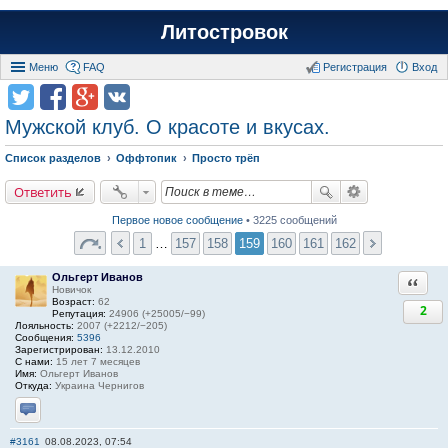
Литостровок
Меню
FAQ
Регистрация
Вход
Мужской клуб. О красоте и вкусах.
Список разделов
Оффтопик
Просто трёп
Ответить
Первое новое сообщение
• 3225 сообщений
1
…
157
158
159
160
161
162
Ольгерт Иванов
Ответи
Новичок
Возраст:
62
2
Репутация:
24906 (+25005/−99)
Лояльность:
2007 (+2212/−205)
Сообщения:
5396
Зарегистрирован:
13.12.2010
С нами:
15 лет 7 месяцев
Имя:
Ольгерт Иванов
Откуда:
Украина Чернигов
Отправить личное сообщение
#3161
08.08.2023, 07:54