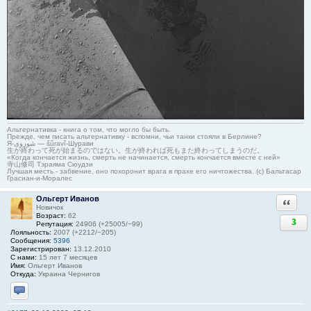
Альтернативка - книга о том, что могло бы быть.
Прежде, чем писать альтернативку - вспомни, чьи танки стояли в Берлине?
Я-شوروی — šûravî-Шурави
生が終わって死が始まるのではない。生が終われば死もまた終わってしまうのだ。
«Когда кончается жизнь, смерть не начинается, смерть кончается вместе с ней»
寺山修司 Тэраяма Сюудзи
Лучшая месть - забвение, оно похоронит врага в прахе его ничтожества. (с) Бальтасар
Грасиан-и-Моралес
Ольгерт Иванов
Ответи
Новичок
Возраст:
62
3
Репутация:
24906 (+25005/−99)
Лояльность:
2007 (+2212/−205)
Сообщения:
5396
Зарегистрирован:
13.12.2010
С нами:
15 лет 7 месяцев
Имя:
Ольгерт Иванов
Откуда:
Украина Чернигов
Отправить личное сообщение