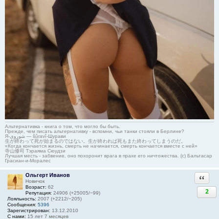
Альтернативка - книга о том, что могло бы быть.
Прежде, чем писать альтернативку - вспомни, чьи танки стояли в Берлине?
Я-شوروی — šûravî-Шурави
生が終わって死が始まるのではない。生が終われば死もまた終わってしまうのだ。
«Когда кончается жизнь, смерть не начинается, смерть кончается вместе с ней»
寺山修司 Тэраяма Сюудзи
Лучшая месть - забвение, оно похоронит врага в прахе его ничтожества. (с) Бальтасар
Грасиан-и-Моралес
Ольгерт Иванов
Ответи
Новичок
Возраст:
62
2
Репутация:
24906 (+25005/−99)
Лояльность:
2007 (+2212/−205)
Сообщения:
5396
Зарегистрирован:
13.12.2010
С нами:
15 лет 7 месяцев