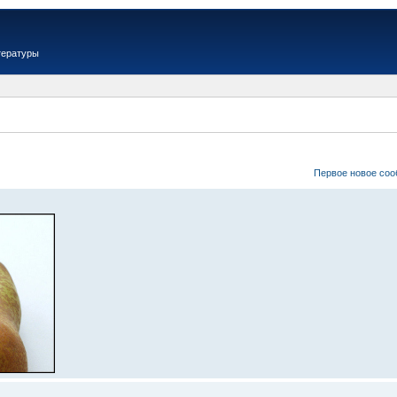
тературы
Первое новое со