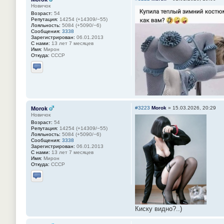
Новичок
Возраст:
54
Репутация:
14254 (+14309/−55)
Лояльность:
5084 (+5090/−6)
Сообщения:
3338
Зарегистрирован:
06.01.2013
С нами:
13 лет 7 месяцев
Имя:
Мирон
Откуда:
СССР
Отправить личное сообщение
#3223
Morok
»
15.03.2026, 20:29
Morok
Новичок
Возраст:
54
Репутация:
14254 (+14309/−55)
Лояльность:
5084 (+5090/−6)
Сообщения:
3338
Зарегистрирован:
06.01.2013
С нами:
13 лет 7 месяцев
Имя:
Мирон
Откуда:
СССР
Отправить личное сообщение
Киску видно?..)