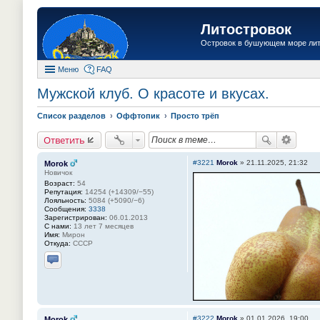
Литостровок
Островок в бушующем море ли
Меню
FAQ
Мужской клуб. О красоте и вкусах.
Список разделов
Оффтопик
Просто трёп
Ответить
#3221
Morok
»
21.11.2025, 21:32
Morok
Новичок
Возраст:
54
Репутация:
14254 (+14309/−55)
Лояльность:
5084 (+5090/−6)
Сообщения:
3338
Зарегистрирован:
06.01.2013
С нами:
13 лет 7 месяцев
Имя:
Мирон
Откуда:
СССР
Отправить личное сообщение
#3222
Morok
»
01.01.2026, 19:00
Morok