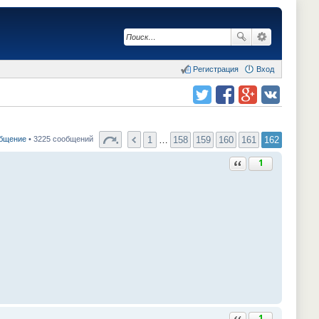
Регистрация
Вход
Поделиться в twitter.com
Поделиться в facebook.com
Поделиться в Google Plus
Поделиться в vk.com
1
…
158
159
160
161
162
общение
• 3225 сообщений
Ответить с цитатой
1
Ответить с цитатой
1