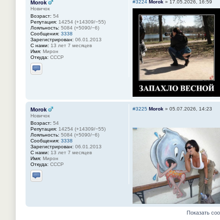
#3224
Morok
»
17.05.2026, 16:59
Morok
Новичок
Возраст:
54
Репутация:
14254 (+14309/−55)
Лояльность:
5084 (+5090/−6)
Сообщения:
3338
Зарегистрирован:
06.01.2013
С нами:
13 лет 7 месяцев
Имя:
Мирон
Откуда:
СССР
Отправить личное сообщение
#3225
Morok
»
05.07.2026, 14:23
Morok
Новичок
Возраст:
54
Репутация:
14254 (+14309/−55)
Лояльность:
5084 (+5090/−6)
Сообщения:
3338
Зарегистрирован:
06.01.2013
С нами:
13 лет 7 месяцев
Имя:
Мирон
Откуда:
СССР
Отправить личное сообщение
Показать со