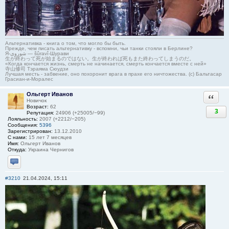
Альтернативка - книга о том, что могло бы быть.
Прежде, чем писать альтернативку - вспомни, чьи танки стояли в Берлине?
Я-شوروی — šûravî-Шурави
生が終わって死が始まるのではない。生が終われば死もまた終わってしまうのだ。
«Когда кончается жизнь, смерть не начинается, смерть кончается вместе с ней»
寺山修司 Тэраяма Сюудзи
Лучшая месть - забвение, оно похоронит врага в прахе его ничтожества. (с) Бальтасар
Грасиан-и-Моралес
Ольгерт Иванов
Ответи
Новичок
Возраст:
62
3
Репутация:
24906 (+25005/−99)
Лояльность:
2007 (+2212/−205)
Сообщения:
5396
Зарегистрирован:
13.12.2010
С нами:
15 лет 7 месяцев
Имя:
Ольгерт Иванов
Откуда:
Украина Чернигов
Отправить личное сообщение
#3210
21.04.2024, 15:11