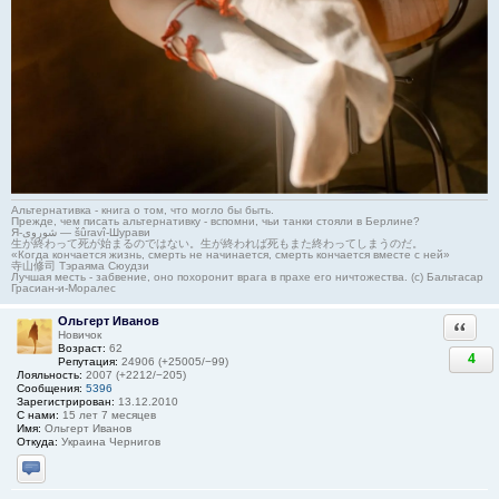
Альтернативка - книга о том, что могло бы быть.
Прежде, чем писать альтернативку - вспомни, чьи танки стояли в Берлине?
Я-شوروی — šûravî-Шурави
生が終わって死が始まるのではない。生が終われば死もまた終わってしまうのだ。
«Когда кончается жизнь, смерть не начинается, смерть кончается вместе с ней»
寺山修司 Тэраяма Сюудзи
Лучшая месть - забвение, оно похоронит врага в прахе его ничтожества. (с) Бальтасар
Грасиан-и-Моралес
Ольгерт Иванов
Ответи
Новичок
Возраст:
62
4
Репутация:
24906 (+25005/−99)
Лояльность:
2007 (+2212/−205)
Сообщения:
5396
Зарегистрирован:
13.12.2010
С нами:
15 лет 7 месяцев
Имя:
Ольгерт Иванов
Откуда:
Украина Чернигов
Отправить личное сообщение