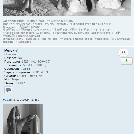
Альтернативка - книга о том, что могло бы быть.
Прежде, чем писать альтернативку - вспомни, чьи танки стояли в Берлине?
Я-شوروی — šûravî-Шурави
生が終わって死が始まるのではない。生が終われば死もまた終わってしまうのだ。
«Когда кончается жизнь, смерть не начинается, смерть кончается вместе с ней»
寺山修司 Тэраяма Сюудзи
Лучшая месть - забвение, оно похоронит врага в прахе его ничтожества. (с) Бальтасар
Грасиан-и-Моралес
Morok
Ответи
Новичок
Возраст:
54
3
Репутация:
14254 (+14309/−55)
Лояльность:
5084 (+5090/−6)
Сообщения:
3338
Зарегистрирован:
06.01.2013
С нами:
13 лет 7 месяцев
Имя:
Мирон
Откуда:
СССР
Отправить личное сообщение
#3215
17.10.2024, 17:53