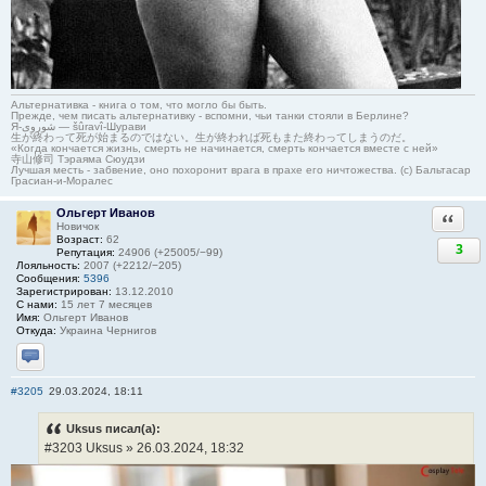
Альтернативка - книга о том, что могло бы быть.
Прежде, чем писать альтернативку - вспомни, чьи танки стояли в Берлине?
Я-شوروی — šûravî-Шурави
生が終わって死が始まるのではない。生が終われば死もまた終わってしまうのだ。
«Когда кончается жизнь, смерть не начинается, смерть кончается вместе с ней»
寺山修司 Тэраяма Сюудзи
Лучшая месть - забвение, оно похоронит врага в прахе его ничтожества. (с) Бальтасар
Грасиан-и-Моралес
Ольгерт Иванов
Ответи
Новичок
Возраст:
62
3
Репутация:
24906 (+25005/−99)
Лояльность:
2007 (+2212/−205)
Сообщения:
5396
Зарегистрирован:
13.12.2010
С нами:
15 лет 7 месяцев
Имя:
Ольгерт Иванов
Откуда:
Украина Чернигов
Отправить личное сообщение
#3205
29.03.2024, 18:11
Uksus писал(а):
#3203 Uksus » 26.03.2024, 18:32