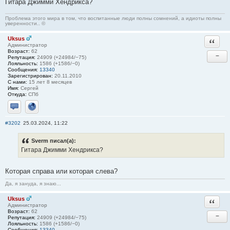
Гитара Джимми Хендрикса?
Проблема этого мира в том, что воспитанные люди полны сомнений, а идиоты полны
уверенности.. ©
Uksus
Ответи
Администратор
Возраст:
62
−
Репутация:
24909 (+24984/−75)
Лояльность:
1586 (+1586/−0)
Сообщения:
13340
Зарегистрирован:
20.11.2010
С нами:
15 лет 8 месяцев
Имя:
Сергей
Откуда:
СПб
Отправить личное сообщение
Сайт
#3202
25.03.2024, 11:22
Sverm писал(а):
Гитара Джимми Хендрикса?
Которая справа или которая слева?
Да, я зануда, я знаю...
Uksus
Ответи
Администратор
Возраст:
62
−
Репутация:
24909 (+24984/−75)
Лояльность:
1586 (+1586/−0)
Сообщения:
13340