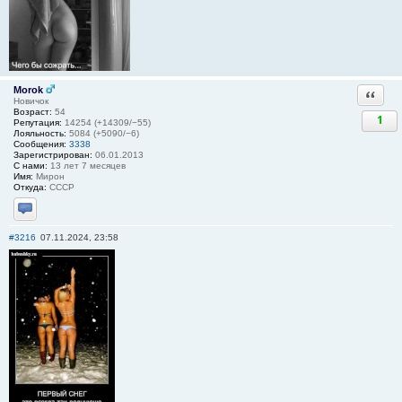
Morok
Ответи
Новичок
Возраст:
54
1
Репутация:
14254 (+14309/−55)
Лояльность:
5084 (+5090/−6)
Сообщения:
3338
Зарегистрирован:
06.01.2013
С нами:
13 лет 7 месяцев
Имя:
Мирон
Откуда:
СССР
Отправить личное сообщение
#3216
07.11.2024, 23:58