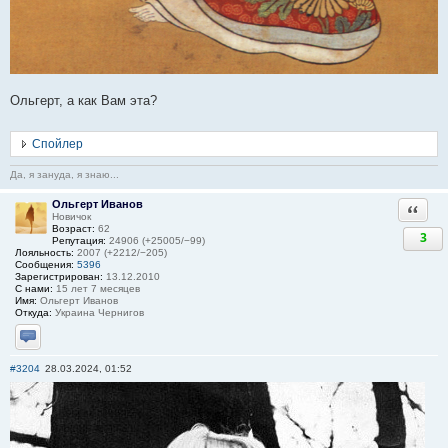
Ольгерт, а как Вам эта?
Спойлер
Да, я зануда, я знаю...
Ольгерт Иванов
Ответи
Новичок
Возраст:
62
3
Репутация:
24906 (+25005/−99)
Лояльность:
2007 (+2212/−205)
Сообщения:
5396
Зарегистрирован:
13.12.2010
С нами:
15 лет 7 месяцев
Имя:
Ольгерт Иванов
Откуда:
Украина Чернигов
Отправить личное сообщение
#3204
28.03.2024, 01:52