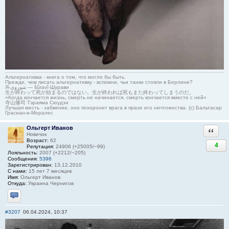
Альтернативка - книга о том, что могло бы быть.
Прежде, чем писать альтернативку - вспомни, чьи танки стояли в Берлине?
Я-شوروی — šûravî-Шурави
生が終わって死が始まるのではない。生が終われば死もまた終わってしまうのだ。
«Когда кончается жизнь, смерть не начинается, смерть кончается вместе с ней»
寺山修司 Тэраяма Сюудзи
Лучшая месть - забвение, оно похоронит врага в прахе его ничтожества. (с) Бальтасар
Грасиан-и-Моралес
Ольгерт Иванов
Ответи
Новичок
Возраст:
62
4
Репутация:
24906 (+25005/−99)
Лояльность:
2007 (+2212/−205)
Сообщения:
5396
Зарегистрирован:
13.12.2010
С нами:
15 лет 7 месяцев
Имя:
Ольгерт Иванов
Откуда:
Украина Чернигов
Отправить личное сообщение
#3207
06.04.2024, 10:37