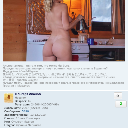
Альтернативка - книга о том, что могло бы быть.
Прежде, чем писать альтернативку - вспомни, чьи танки стояли в Берлине?
Я-شوروی — šûravî-Шурави
生が終わって死が始まるのではない。生が終われば死もまた終わってしまうのだ。
«Когда кончается жизнь, смерть не начинается, смерть кончается вместе с ней»
寺山修司 Тэраяма Сюудзи
Лучшая месть - забвение, оно похоронит врага в прахе его ничтожества. (с) Бальтасар
Грасиан-и-Моралес
Ольгерт Иванов
Ответи
Новичок
Возраст:
62
2
Репутация:
24906 (+25005/−99)
Лояльность:
2007 (+2212/−205)
Сообщения:
5396
Зарегистрирован:
13.12.2010
С нами:
15 лет 7 месяцев
Имя:
Ольгерт Иванов
Откуда:
Украина Чернигов