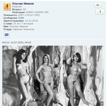
Ольгерт Иванов
Ответи
Новичок
Возраст:
62
3
Репутация:
24906 (+25005/−99)
Лояльность:
2007 (+2212/−205)
Сообщения:
5396
Зарегистрирован:
13.12.2010
С нами:
15 лет 7 месяцев
Имя:
Ольгерт Иванов
Откуда:
Украина Чернигов
Отправить личное сообщение
#3214
12.07.2024, 00:02