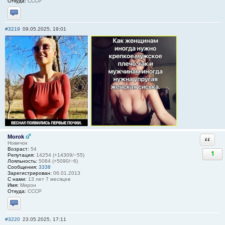
Откуда:
СССР
Отправить личное сообщение
#3219
09.05.2025, 19:01
Morok
Ответи
Новичок
Возраст:
54
1
Репутация:
14254 (+14309/−55)
Лояльность:
5084 (+5090/−6)
Сообщения:
3338
Зарегистрирован:
06.01.2013
С нами:
13 лет 7 месяцев
Имя:
Мирон
Откуда:
СССР
Отправить личное сообщение
#3220
23.05.2025, 17:11