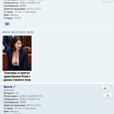
Лояльность:
5084 (+5090/−6)
Сообщения:
3338
Зарегистрирован:
06.01.2013
С нами:
13 лет 7 месяцев
Имя:
Мирон
Откуда:
СССР
Отправить личное сообщение
#3218
30.01.2025, 19:50
Morok
Ответи
Новичок
Возраст:
54
2
Репутация:
14254 (+14309/−55)
Лояльность:
5084 (+5090/−6)
Сообщения:
3338
Зарегистрирован:
06.01.2013
С нами:
13 лет 7 месяцев
Имя:
Мирон