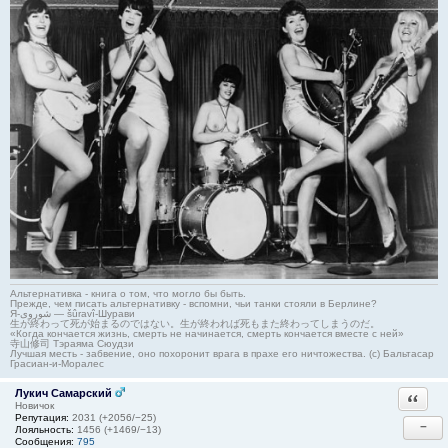
Альтернативка - книга о том, что могло бы быть.
Прежде, чем писать альтернативку - вспомни, чьи танки стояли в Берлине?
Я-شوروی — šûravî-Шурави
生が終わって死が始まるのではない。生が終われば死もまた終わってしまうのだ。
«Когда кончается жизнь, смерть не начинается, смерть кончается вместе с ней»
寺山修司 Тэраяма Сюудзи
Лучшая месть - забвение, оно похоронит врага в прахе его ничтожества. (с) Бальтасар
Грасиан-и-Моралес
Лукич Самарский
Ответи
Новичок
Репутация:
2031 (+2056/−25)
−
Лояльность:
1456 (+1469/−13)
Сообщения:
795