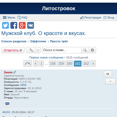
Литостровок
Меню
FAQ
Регистрация
Вход
Мужской клуб. О красоте и вкусах.
Список разделов
Оффтопик
Просто трёп
Ответить
Первое новое сообщение
• 3225 сообщений
1
…
158
159
160
161
162
Sverm
Ответи
Администратор
Репутация:
5065 (+5124/−59)
−
Лояльность:
1 (+1/−0)
Сообщения:
3958
Зарегистрирован:
22.11.2010
С нами:
15 лет 8 месяцев
Имя:
Сергей
Откуда:
Красноярск
Отправить личное сообщение
#3201
25.03.2024, 10:17