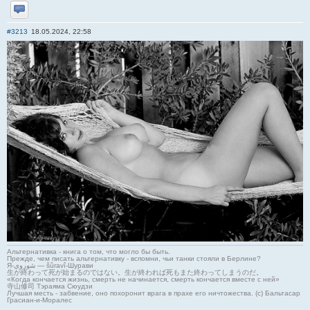
Отправить личное сообщение
#3213
18.05.2024, 22:58
Альтернативка - книга о том, что могло бы быть.
Прежде, чем писать альтернативку - вспомни, чьи танки стояли в Берлине?
Я-شوروی — šûravî-Шурави
生が終わって死が始まるのではない。生が終われば死もまた終わってしまうのだ。
«Когда кончается жизнь, смерть не начинается, смерть кончается вместе с ней»
寺山修司 Тэраяма Сюудзи
Лучшая месть - забвение, оно похоронит врага в прахе его ничтожества. (с) Бальтасар
Грасиан-и-Моралес