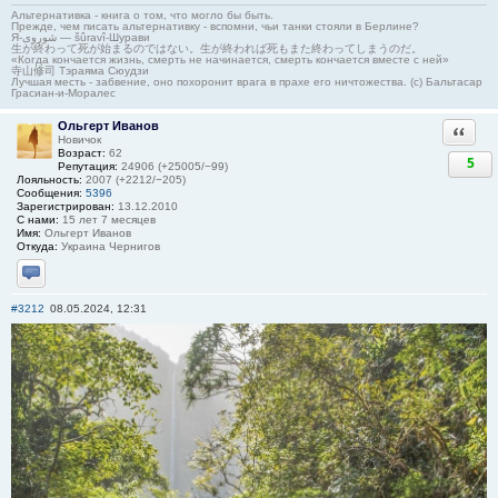
Альтернативка - книга о том, что могло бы быть.
Прежде, чем писать альтернативку - вспомни, чьи танки стояли в Берлине?
Я-شوروی — šûravî-Шурави
生が終わって死が始まるのではない。生が終われば死もまた終わってしまうのだ。
«Когда кончается жизнь, смерть не начинается, смерть кончается вместе с ней»
寺山修司 Тэраяма Сюудзи
Лучшая месть - забвение, оно похоронит врага в прахе его ничтожества. (с) Бальтасар
Грасиан-и-Моралес
Ольгерт Иванов
Ответи
Новичок
Возраст:
62
5
Репутация:
24906 (+25005/−99)
Лояльность:
2007 (+2212/−205)
Сообщения:
5396
Зарегистрирован:
13.12.2010
С нами:
15 лет 7 месяцев
Имя:
Ольгерт Иванов
Откуда:
Украина Чернигов
Отправить личное сообщение
#3212
08.05.2024, 12:31