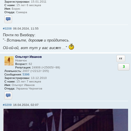
Зарегистрирован:
15.01.2011
С нами:
15 лет 6 месяцев
Имя:
Борис
Откуда:
Самара
Отправить личное сообщение
#3208
06.04.2024, 11:55
Почти по Визбору:
"
- Встаньте, дорог
ие
и пройдитесь.
Ой-ой-ой, вот тут у вас вис
я
т ...
"
Ольгерт Иванов
Ответи
Новичок
Возраст:
62
3
Репутация:
24906 (+25005/−99)
Лояльность:
2007 (+2212/−205)
Сообщения:
5396
Зарегистрирован:
13.12.2010
С нами:
15 лет 7 месяцев
Имя:
Ольгерт Иванов
Откуда:
Украина Чернигов
Отправить личное сообщение
#3209
16.04.2024, 02:07