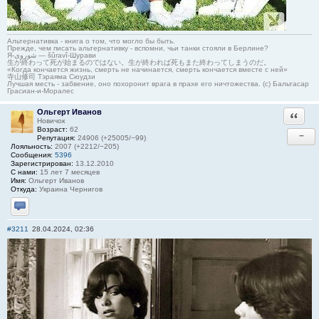
Альтернативка - книга о том, что могло бы быть.
Прежде, чем писать альтернативку - вспомни, чьи танки стояли в Берлине?
Я-شوروی — šûravî-Шурави
生が終わって死が始まるのではない。生が終われば死もまた終わってしまうのだ。
«Когда кончается жизнь, смерть не начинается, смерть кончается вместе с ней»
寺山修司 Тэраяма Сюудзи
Лучшая месть - забвение, оно похоронит врага в прахе его ничтожества. (с) Бальтасар
Грасиан-и-Моралес
Ольгерт Иванов
Ответи
Новичок
Возраст:
62
−
Репутация:
24906 (+25005/−99)
Лояльность:
2007 (+2212/−205)
Сообщения:
5396
Зарегистрирован:
13.12.2010
С нами:
15 лет 7 месяцев
Имя:
Ольгерт Иванов
Откуда:
Украина Чернигов
Отправить личное сообщение
#3211
28.04.2024, 02:36