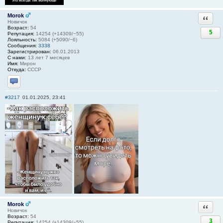
Morok
Ответи
Новичок
Возраст:
54
5
Репутация:
14254 (+14309/−55)
Лояльность:
5084 (+5090/−6)
Сообщения:
3338
Зарегистрирован:
06.01.2013
С нами:
13 лет 7 месяцев
Имя:
Мирон
Откуда:
СССР
Отправить личное сообщение
#3217
01.01.2025, 23:41
Morok
Ответи
Новичок
Возраст:
54
3
Репутация:
14254 (+14309/−55)