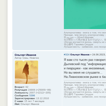
Альтернативка - книга о том, что мо
Прежде, чем писать альтернативку -
Я-شوروی — šûravî-Шурави
生が終わって死が始まるのではない。
«Когда кончается жизнь, смерть не 
寺山修司 Тэраяма Сюудзи
Лучшая месть - забвение, оно похор
#324
Ольгерт Иванов
»
24.06.2023,
Ольгерт Иванов
Автор темы, Новичок
Я вам сто тысяч раз говори
Дылевский под "информацион
и пиарщики - как иноземные,
Но вы меня не слушаете...
На Лианозовском рынке в баз
Альтернативка - книга о том, что мо
Прежде, чем писать альтернативку -
Возраст:
62
Я-شوروی — šûravî-Шурави
生が終わって死が始まるのではない。
Репутация:
24906 (+25005/−99)
«Когда кончается жизнь, смерть не 
Лояльность:
2007 (+2212/−205)
寺山修司 Тэраяма Сюудзи
Сообщения:
5396
Лучшая месть - забвение, оно похор
Зарегистрирован:
13.12.2010
С нами:
15 лет 7 месяцев
Имя:
Ольгерт Иванов