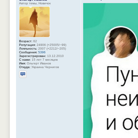
Автор темы, Новичок
Возраст:
62
Репутация:
24906 (+25005/−99)
Лояльность:
2007 (+2212/−205)
Сообщения:
5396
Зарегистрирован:
13.12.2010
С нами:
15 лет 7 месяцев
Имя:
Ольгерт Иванов
Откуда:
Украина Чернигов
Отправить личное сообщение