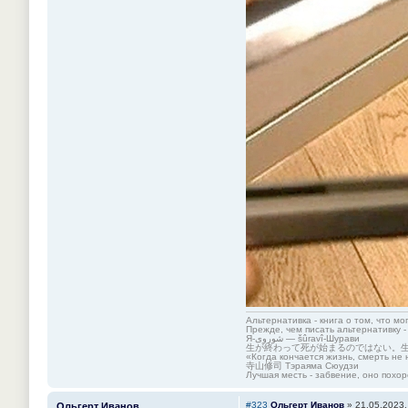
Альтернативка - книга о том, что мо
Прежде, чем писать альтернативку -
Я-شوروی — šûravî-Шурави
生が終わって死が始まるのではない。
«Когда кончается жизнь, смерть не 
寺山修司 Тэраяма Сюудзи
Лучшая месть - забвение, оно похор
#323
Ольгерт Иванов
»
21.05.2023,
Ольгерт Иванов