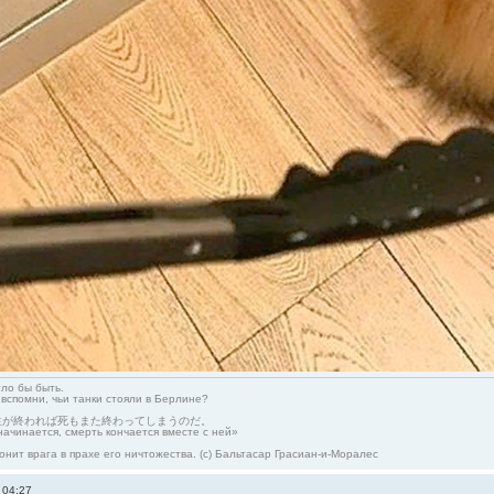
гло бы быть.
 вспомни, чьи танки стояли в Берлине?
生が終われば死もまた終わってしまうのだ。
начинается, смерть кончается вместе с ней»
онит врага в прахе его ничтожества. (с) Бальтасар Грасиан-и-Моралес
 04:27