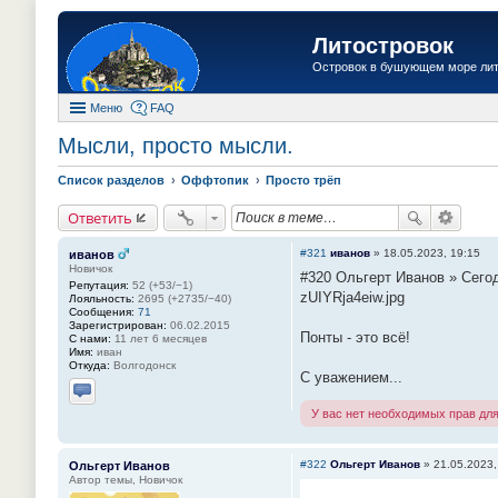
Литостровок
Островок в бушующем море ли
Меню
FAQ
Мысли, просто мысли.
Список разделов
Оффтопик
Просто трёп
Ответить
#321
иванов
»
18.05.2023, 19:15
иванов
Новичок
#320 Ольгерт Иванов » Сегод
Репутация:
52 (+53/−1)
zUIYRja4eiw.jpg
Лояльность:
2695 (+2735/−40)
Сообщения:
71
Зарегистрирован:
06.02.2015
Понты - это всё!
С нами:
11 лет 6 месяцев
Имя:
иван
Откуда:
Волгодонск
С уважением...
Отправить личное сообщение
У вас нет необходимых прав дл
#322
Ольгерт Иванов
»
21.05.2023,
Ольгерт Иванов
Автор темы, Новичок