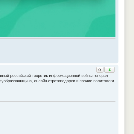
Ответить с цитатой
2
лавный российский теоретик информационной войны генерал
луобразованщина, онлайн-стратопедархи и прочие политологи