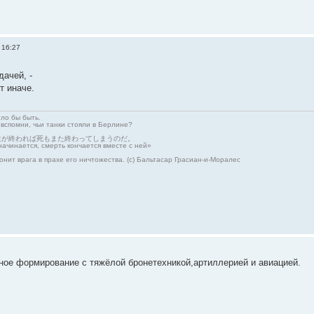
 16:27
ачей, -
т иначе.
гло бы быть.
 вспомни, чьи танки стояли в Берлине?
生が終われば死もまた終わってしまうのだ。
начинается, смерть кончается вместе с ней»
онит врага в прахе его ничтожества. (с) Бальтасар Грасиан-и-Моралес
ое формирование с тяжёлой бронетехникой,артиллерией и авиацией.