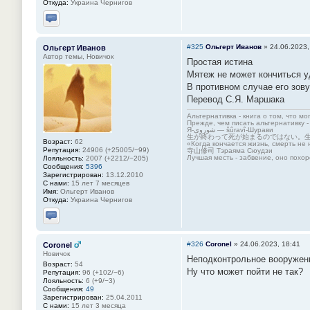
Откуда:
Украина Чернигов
Отправить личное сообщение
#325
Ольгерт Иванов
»
24.06.2023,
Ольгерт Иванов
Автор темы, Новичок
Простая истина
Мятеж не может кончиться уд
В противном случае его зову
Перевод С.Я. Маршака
Альтернативка - книга о том, что мо
Прежде, чем писать альтернативку -
Я-شوروی — šûravî-Шурави
生が終わって死が始まるのではない。
Возраст:
62
«Когда кончается жизнь, смерть не 
Репутация:
24906 (+25005/−99)
寺山修司 Тэраяма Сюудзи
Лучшая месть - забвение, оно похор
Лояльность:
2007 (+2212/−205)
Сообщения:
5396
Зарегистрирован:
13.12.2010
С нами:
15 лет 7 месяцев
Имя:
Ольгерт Иванов
Откуда:
Украина Чернигов
Отправить личное сообщение
#326
Coronel
»
24.06.2023, 18:41
Coronel
Новичок
Неподконтрольное вооруженн
Возраст:
54
Ну что может пойти не так?
Репутация:
96 (+102/−6)
Лояльность:
6 (+9/−3)
Сообщения:
49
Зарегистрирован:
25.04.2011
С нами:
15 лет 3 месяца