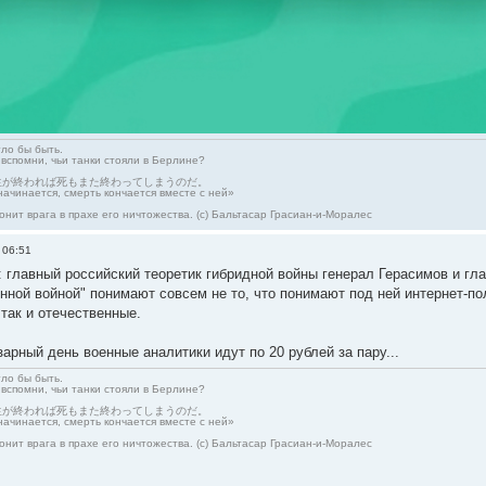
гло бы быть.
 вспомни, чьи танки стояли в Берлине?
生が終われば死もまた終わってしまうのだ。
начинается, смерть кончается вместе с ней»
онит врага в прахе его ничтожества. (с) Бальтасар Грасиан-и-Моралес
 06:51
л: главный российский теоретик гибридной войны генерал Герасимов и г
ной войной" понимают совсем не то, что понимают под ней интернет-по
 так и отечественные.
арный день военные аналитики идут по 20 рублей за пару...
гло бы быть.
 вспомни, чьи танки стояли в Берлине?
生が終われば死もまた終わってしまうのだ。
начинается, смерть кончается вместе с ней»
онит врага в прахе его ничтожества. (с) Бальтасар Грасиан-и-Моралес