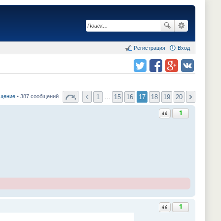
Регистрация
Вход
Поделиться в twitter.com
Поделиться в facebook.com
Поделиться в Google Plus
Поделиться в vk.com
1
…
15
16
17
18
19
20
бщение
• 387 сообщений
Ответить с цитатой
1
Ответить с цитатой
1