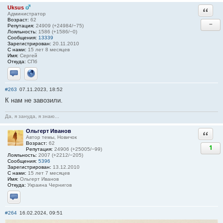
Uksus
Ответи
Администратор
Возраст:
62
−
Репутация:
24909 (+24984/−75)
Лояльность:
1586 (+1586/−0)
Сообщения:
13339
Зарегистрирован:
20.11.2010
С нами:
15 лет 8 месяцев
Имя:
Сергей
Откуда:
СПб
Отправить личное сообщение
Сайт
#263
07.11.2023, 18:52
К нам не завозили.
Да, я зануда, я знаю...
Ольгерт Иванов
Ответи
Автор темы, Новичок
Возраст:
62
1
Репутация:
24906 (+25005/−99)
Лояльность:
2007 (+2212/−205)
Сообщения:
5396
Зарегистрирован:
13.12.2010
С нами:
15 лет 7 месяцев
Имя:
Ольгерт Иванов
Откуда:
Украина Чернигов
Отправить личное сообщение
#264
16.02.2024, 09:51