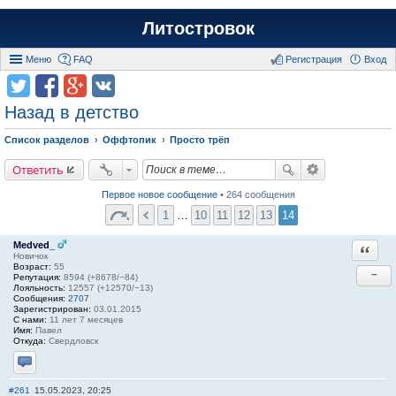
Литостровок
Меню
FAQ
Регистрация
Вход
Назад в детство
Список разделов
Оффтопик
Просто трёп
Ответить
Первое новое сообщение
• 264 сообщения
1
…
10
11
12
13
14
Medved_
Ответи
Новичок
Возраст:
55
−
Репутация:
8594 (+8678/−84)
Лояльность:
12557 (+12570/−13)
Сообщения:
2707
Зарегистрирован:
03.01.2015
С нами:
11 лет 7 месяцев
Имя:
Павел
Откуда:
Свердловск
Отправить личное сообщение
#261
15.05.2023, 20:25