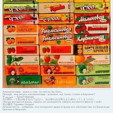
Альтернативка - книга о том, что могло бы быть.
Прежде, чем писать альтернативку - вспомни, чьи танки стояли в Берлине?
Я-شوروی — šûravî-Шурави
生が終わって死が始まるのではない。生が終われば死もまた終わってしまうのだ。
«Когда кончается жизнь, смерть не начинается, смерть кончается вместе с ней»
寺山修司 Тэраяма Сюудзи
Лучшая месть - забвение, оно похоронит врага в прахе его ничтожества. (с) Бальтасар
Грасиан-и-Моралес