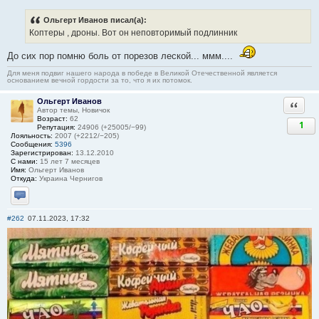
Ольгерт Иванов писал(а):
Коптеры , дроны. Вот он неповторимый подлинник
До сих пор помню боль от порезов леской... ммм....
Для меня подвиг нашего народа в победе в Великой Отечественной является
основанием вечной гордости за то, что я их потомок.
Ольгерт Иванов
Ответи
Автор темы, Новичок
Возраст:
62
1
Репутация:
24906 (+25005/−99)
Лояльность:
2007 (+2212/−205)
Сообщения:
5396
Зарегистрирован:
13.12.2010
С нами:
15 лет 7 месяцев
Имя:
Ольгерт Иванов
Откуда:
Украина Чернигов
Отправить личное сообщение
#262
07.11.2023, 17:32