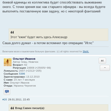
боевой единицы из коллектива будет способствовать выживанию
оного. С точки зрения вас как старшего офицера - вы всегда будете
выполнять поставленную вам задачу, но с некоторой фантазией
Этот "ежик" будет жить здесь Александр
Саша долго думал - а потом вспомнил про операцию "Иглс"
Включаем мозги и выключаем больную фантазию. (c) all rights reserved for
ShtAl.
Ольгерт Иванов
Ответи
Автор темы, Новичок
Возраст:
62
−
Репутация:
24906 (+25005/−99)
Лояльность:
2007 (+2212/−205)
Сообщения:
5396
Зарегистрирован:
13.12.2010
С нами:
15 лет 7 месяцев
Имя:
Ольгерт Иванов
Откуда:
Украина Чернигов
Отправить личное сообщение
#20
29.01.2011, 22:45
Влад Савин писал(а):