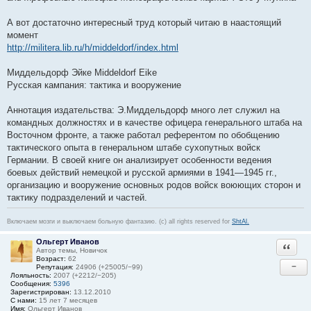
А вот достаточно интересный труд который читаю в наастоящий
момент
http://militera.lib.ru/h/middeldorf/index.html
Миддельдорф Эйке Middeldorf Eike
Русская кампания: тактика и вооружение
Аннотация издательства: Э.Миддельдорф много лет служил на
командных должностях и в качестве офицера генерального штаба на
Восточном фронте, а также работал референтом по обобщению
тактического опыта в генеральном штабе сухопутных войск
Германии. В своей книге он анализирует особенности ведения
боевых действий немецкой и русской армиями в 1941—1945 гг.,
организацию и вооружение основных родов войск воюющих сторон и
тактику подразделений и частей.
Включаем мозги и выключаем больную фантазию. (c) all rights reserved for
ShtAl.
Ольгерт Иванов
Ответи
Автор темы, Новичок
Возраст:
62
−
Репутация:
24906 (+25005/−99)
Лояльность:
2007 (+2212/−205)
Сообщения:
5396
Зарегистрирован:
13.12.2010
С нами:
15 лет 7 месяцев
Имя:
Ольгерт Иванов