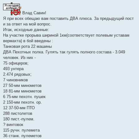
Влад Савин!
Я при всех обещаю вам поставить ДВА плюса. За предыдущий пост
и за ответ на мой вопрос.
Итак, исходные данные:
На участке прорыва шириной 1км(соответствует полевым уставам
вермахта) в бой введены :
Танковая рота 22 машины
ДВА Пехотных полка. Гулять так гулять полного состава - 3.049
человек. Из них -
75 офицеров;
493 унтера
2.474 рядовых;
7 чиновников
27 50-мм минометов
18 81-мм минометов
6 75-мм пехотн. пушек
2 150-мм пехотн. ор.
12 37-50-мм ПТО
288 пистолетов
180 пист.-пулем.
? винтовок
115 ручн. пулемета
36 станк. пулеметов