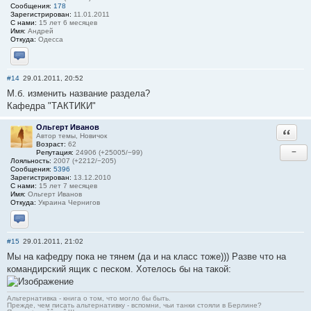
Сообщения:
178
Зарегистрирован:
11.01.2011
С нами:
15 лет 6 месяцев
Имя:
Андрей
Откуда:
Одесса
Отправить личное сообщение
#14
29.01.2011, 20:52
М.б. изменить название раздела?
Кафедра "ТАКТИКИ"
Ольгерт Иванов
Ответи
Автор темы, Новичок
Возраст:
62
−
Репутация:
24906 (+25005/−99)
Лояльность:
2007 (+2212/−205)
Сообщения:
5396
Зарегистрирован:
13.12.2010
С нами:
15 лет 7 месяцев
Имя:
Ольгерт Иванов
Откуда:
Украина Чернигов
Отправить личное сообщение
#15
29.01.2011, 21:02
Мы на кафедру пока не тянем (да и на класс тоже))) Разве что на
командирский ящик с песком. Хотелось бы на такой:
Альтернативка - книга о том, что могло бы быть.
Прежде, чем писать альтернативку - вспомни, чьи танки стояли в Берлине?