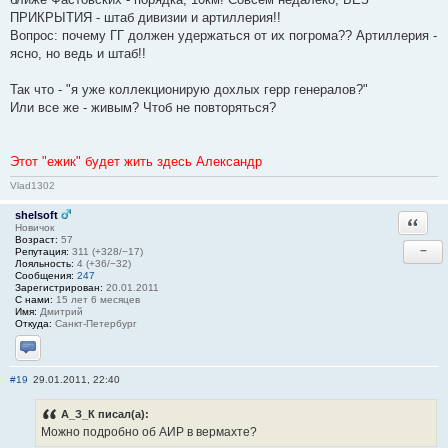
ПРИКРЫТИЯ - штаб дивизии и артиллерия!!
Вопрос: почему ГГ должен удержаться от их погрома?? Артиллерия -
ясно, но ведь и штаб!!
Так что - "я уже коллекционирую дохлых герр генералов?"
Или все же - живым? Чтоб не повторяться?
Этот "ежик" будет жить здесь Александр
Vlad1302
shelsoft
Ответи
Новичок
Возраст:
57
−
Репутация:
311 (+328/−17)
Лояльность:
4 (+36/−32)
Сообщения:
247
Зарегистрирован:
20.01.2011
С нами:
15 лет 6 месяцев
Имя:
Дмитрий
Откуда:
Санкт-Петербург
Отправить личное сообщение
#19
29.01.2011, 22:40
А_З_К писал(а):
Можно подробно об АИР в вермахте?