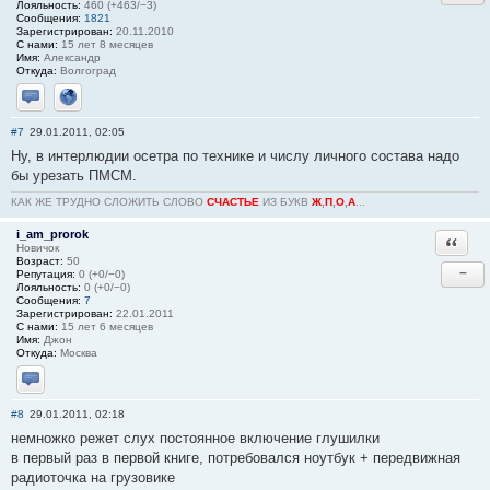
Лояльность:
460 (+463/−3)
Сообщения:
1821
Зарегистрирован:
20.11.2010
С нами:
15 лет 8 месяцев
Имя:
Александр
Откуда:
Волгоград
Отправить личное сообщение
Сайт
#7
29.01.2011, 02:05
Ну, в интерлюдии осетра по технике и числу личного состава надо
бы урезать ПМСМ.
КАК ЖЕ ТРУДНО СЛОЖИТЬ СЛОВО
СЧАСТЬЕ
ИЗ БУКВ
Ж
,
П
,
О
,
А
...
i_am_prorok
Ответи
Новичок
Возраст:
50
−
Репутация:
0 (+0/−0)
Лояльность:
0 (+0/−0)
Сообщения:
7
Зарегистрирован:
22.01.2011
С нами:
15 лет 6 месяцев
Имя:
Джон
Откуда:
Москва
Отправить личное сообщение
#8
29.01.2011, 02:18
немножко режет слух постоянное включение глушилки
в первый раз в первой книге, потребовался ноутбук + передвижная
радиоточка на грузовике