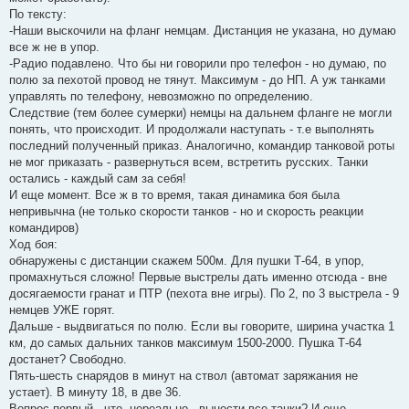
По тексту:
-Наши выскочили на фланг немцам. Дистанция не указана, но думаю
все ж не в упор.
-Радио подавлено. Что бы ни говорили про телефон - но думаю, по
полю за пехотой провод не тянут. Максимум - до НП. А уж танками
управлять по телефону, невозможно по определению.
Следствие (тем более сумерки) немцы на дальнем фланге не могли
понять, что происходит. И продолжали наступать - т.е выполнять
последний полученный приказ. Аналогично, командир танковой роты
не мог приказать - развернуться всем, встретить русских. Танки
остались - каждый сам за себя!
И еще момент. Все ж в то время, такая динамика боя была
непривычна (не только скорости танков - но и скорость реакции
командиров)
Ход боя:
обнаружены с дистанции скажем 500м. Для пушки Т-64, в упор,
промахнуться сложно! Первые выстрелы дать именно отсюда - вне
досягаемости гранат и ПТР (пехота вне игры). По 2, по 3 выстрела - 9
немцев УЖЕ горят.
Дальше - выдвигаться по полю. Если вы говорите, ширина участка 1
км, до самых дальних танков максимум 1500-2000. Пушка Т-64
достанет? Свободно.
Пять-шесть снарядов в минут на ствол (автомат заряжания не
устает). В минуту 18, в две 36.
Вопрос первый - что, нереально - вынести все танки? И еще