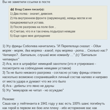
Вы не заметили ссылки в посте
Влад Савин писал(а):
1) Два полка - значит, дивизия.
2) На внутреннем фронте (окруженцев), немцы могли и не
придерживаться устава.
3) После разгрома на поле боя ..
4) Считаю, что я и так очень подыграл немцам
5) Еще одно мое допущение
1) Угу фрицы Соболева начитались
"И Перепелица сказал: - Один
моряк - моряк, два моряка - взвод, три моряка - рота... Сколько нас?
Четверо?.. Батальон, слушай мою команду ..." (с) "Батальон
четверых"
2) Ага, все в штрафбат немецкий захотели (это я утрировано -
посмотрите на соблюдение немцами уставов)
3) Та не было никакого разгрома - согласно уставу фрицы отвели
насколько возможно сохранившийся личный состав налево и направо
от места удара и думают что же это было
4) Ага - дебилы это явно не дауны
5) Угу "мемуаров не читал - но осуждаю"
Резюме:
Саша как у лейтенанта в 1941 году у вас есть 100% шанс погибнуть
как герой в первом же бою или плену - ибо исторжение вас как