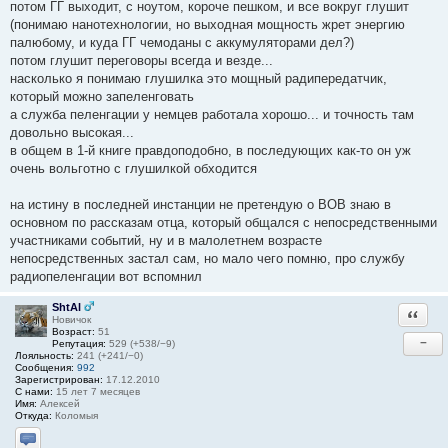
потом ГГ выходит, с ноутом, короче пешком, и все вокруг глушит
(понимаю нанотехнологии, но выходная мощность жрет энергию
палюбому, и куда ГГ чемоданы с аккумуляторами дел?)
потом глушит переговоры всегда и везде...
насколько я понимаю глушилка это мощный радипередатчик,
который можно запеленговать
а служба пеленгации у немцев работала хорошо... и точность там
довольно высокая...
в общем в 1-й книге правдоподобно, в последующих как-то он уж
очень вольготно с глушилкой обходится
на истину в последней инстанции не претендую о ВОВ знаю в
основном по рассказам отца, который общался с непосредственными
участниками событий, ну и в малолетнем возрасте
непосредственных застал сам, но мало чего помню, про службу
радиопеленгации вот вспомнил
ShtAl
Ответи
Новичок
Возраст:
51
−
Репутация:
529 (+538/−9)
Лояльность:
241 (+241/−0)
Сообщения:
992
Зарегистрирован:
17.12.2010
С нами:
15 лет 7 месяцев
Имя:
Алексей
Откуда:
Коломыя