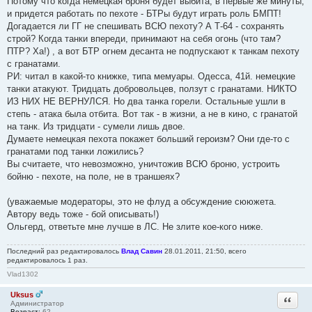
Потому что когда немецкая броня будет выбита, в первые же минуты,
и придется работать по пехоте - БТРы будут играть роль БМПТ!
Догадается ли ГГ не спешивать ВСЮ пехоту? А Т-64 - сохранять
строй? Когда танки впереди, принимают на себя огонь (что там?
ПТР? Ха!) , а вот БТР огнем десанта не подпускают к танкам пехоту
с гранатами.
РИ: читал в какой-то книжке, типа мемуары. Одесса, 41й. немецкие
танки атакуют. Тридцать добровольцев, ползут с гранатами. НИКТО
ИЗ НИХ НЕ ВЕРНУЛСЯ. Но два танка горели. Остальные ушли в
степь - атака была отбита. Вот так - в жизни, а не в кино, с гранатой
на танк. Из тридцати - сумели лишь двое.
Думаете немецкая пехота покажет больший героизм? Они где-то с
гранатами под танки ложились?
Вы считаете, что невозможно, уничтожив ВСЮ броню, устроить
бойню - пехоте, на поле, не в траншеях?
(уважаемые модераторы, это не флуд а обсуждение сююжета.
Автору ведь тоже - бой описывать!)
Ольгерд, ответьте мне лучше в ЛС. Не злите кое-кого ниже.
Последний раз редактировалось
Влад Савин
28.01.2011, 21:50, всего
редактировалось 1 раз.
Vlad1302
Uksus
Ответи
Администратор
Возраст:
62