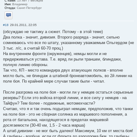
С нами:
15 лет 7 месяцев
Имя:
Владимир
Откуда:
Санкт-Петербург
Отправить личное сообщение
#18
29.01.2011, 22:05
(обсуждаю не тактику а сюжет. Потому - в этой теме)
Два полка - значит, дивизия. Второго разряда - значит, сильно
сомневаюсь что все по штату, указанному уважаемым Ольгердом (не
3 тыс. л/с, а считай 60-70 проц.)
На внутреннем фронте (окруженцев), немцы могли и не
придерживаться устава. Т.е. вряд ли рыли траншеи, блиндажи,
полную линию обороны.
Так что, КП - место командира двух атакующих полков - вполне
могло быть, не блиндаж а штабной бронеавтомобиль, во 2й линии на
поле боя. По крайней мере случаи такие были - читал.
После разгрома на поле боя - могли ли у немцев остаться серьезные
резервы? Если это войска второй линии, и все силу у немцев - на
Тайфун? Тем более - подвижные, мотомехчасти?
Считаю, что я и так очень подыграл немцам, предположив, что танки
на поле боя - это не сборная солянка из маршевого пополнения, а
рота от батальона, находящегося в пределах маршевой
досягаемости (30-40 км, 1,5 - 2 часа марша)
А штаб дивизии - не мог быть далеко! Максимум, 10 км от места боя!
А гаубицы - вообще, если от фронта до аэродрома 6км, то гаубицы