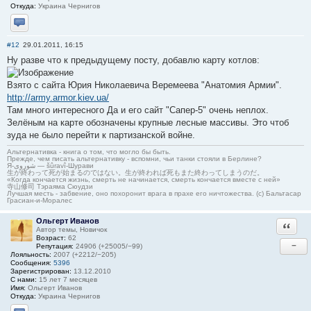
Откуда:
Украина Чернигов
Отправить личное сообщение
#12
29.01.2011, 16:15
Ну разве что к предыдущему посту, добавлю карту котлов:
Взято с сайта Юрия Николаевича Веремеева "Анатомия Армии".
http://army.armor.kiev.ua/
Там много интересного Да и его сайт "Сапер-5" очень неплох.
Зелёным на карте обозначены крупные лесные массивы. Это чтоб
зуда не было перейти к партизанской войне.
Альтернативка - книга о том, что могло бы быть.
Прежде, чем писать альтернативку - вспомни, чьи танки стояли в Берлине?
Я-شوروی — šûravî-Шурави
生が終わって死が始まるのではない。生が終われば死もまた終わってしまうのだ。
«Когда кончается жизнь, смерть не начинается, смерть кончается вместе с ней»
寺山修司 Тэраяма Сюудзи
Лучшая месть - забвение, оно похоронит врага в прахе его ничтожества. (с) Бальтасар
Грасиан-и-Моралес
Ольгерт Иванов
Ответи
Автор темы, Новичок
Возраст:
62
−
Репутация:
24906 (+25005/−99)
Лояльность:
2007 (+2212/−205)
Сообщения:
5396
Зарегистрирован:
13.12.2010
С нами:
15 лет 7 месяцев
Имя:
Ольгерт Иванов
Откуда:
Украина Чернигов