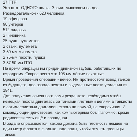
27 ПТР
Это штат ОДНОГО полка. Значит умножаем на два
Разведбатальйон - 623 человека
19 офицеров
90 унтеров
512 рядовых
2 чиновника
25 ручн. пулеметов
2 станк. пулемета
3 50-мм миномета
2 75-мм пехотн. пушки
3 37-50-мм ПТО
На время операции им придан дивизион гаубиц, работавших по
аэродрому. Скорее всего это 105-мм лёгкие пехотные.
Время проведения операции - вечер. Им противостоят взвод танков
из будущего, два взвода пехоты и выделенные части усиления из
1941.
Для получения описанного вами результата необходимо чтобы
немецкая пехота двигалась за танками плотными цепями а танкисты
с артиллеристами двигались строго по прямой, не сворачивая. И
командующий действовал, как компьютерный бот. Напомню: кроме
радиосвязи есть ещё и проводная.
В задаче спрашивается: какова должна быть плотность немцев на
один метр фронта и сколько надо воды, чтобы отмыть гусеницы
танков.