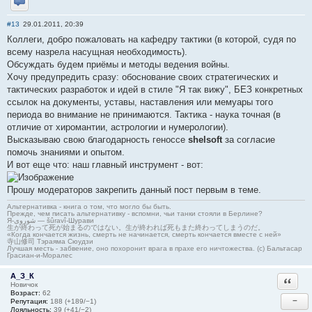
Отправить личное сообщение
#13
29.01.2011, 20:39
Коллеги, добро пожаловать на кафедру тактики (в которой, судя по
всему назрела насущная необходимость).
Обсуждать будем приёмы и методы ведения войны.
Хочу предупредить сразу: обоснование своих стратегических и
тактических разработок и идей в стиле "Я так вижу", БЕЗ конкретных
ссылок на документы, уставы, наставления или мемуары того
периода во внимание не принимаются. Тактика - наука точная (в
отличие от хиромантии, астрологии и нумерологии).
Высказываю свою благодарность геноссе
shelsoft
за согласие
помочь знаниями и опытом.
И вот еще что: наш главный инструмент - вот:
Прошу модераторов закрепить данный пост первым в теме.
Альтернативка - книга о том, что могло бы быть.
Прежде, чем писать альтернативку - вспомни, чьи танки стояли в Берлине?
Я-شوروی — šûravî-Шурави
生が終わって死が始まるのではない。生が終われば死もまた終わってしまうのだ。
«Когда кончается жизнь, смерть не начинается, смерть кончается вместе с ней»
寺山修司 Тэраяма Сюудзи
Лучшая месть - забвение, оно похоронит врага в прахе его ничтожества. (с) Бальтасар
Грасиан-и-Моралес
А_З_К
Ответи
Новичок
Возраст:
62
−
Репутация:
188 (+189/−1)
Лояльность:
39 (+41/−2)