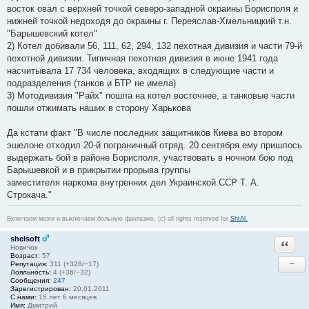
восток овал с верхней точкой северо-западной окраины Борисполя и
нижней точкой недоходя до окраины г. Переяслав-Хмельницкий т.н.
"Барышевский котел"
2) Котел добивали 56, 111, 62, 294, 132 пехотная дивизия и части 79-й
пехотной дивизии. Типичная пехотная дивизия в июне 1941 года
насчитывала 17 734 человека, входящих в следующие части и
подразделения (танков и БТР не имела)
3) Мотодивизия "Райх" пошла на котел восточнее, а танковые части
пошли отжимать наших в сторону Харькова
Да кстати факт "В числе последних защитников Киева во втором
эшелоне отходил 20-й пограничный отряд. 20 сентября ему пришлось
выдержать бой в районе Борисполя, участвовать в ночном бою под
Барышевкой и в прикрытии прорыва группы
заместителя наркома внутренних дел Украинской ССР Т. А.
Строкача."
Включаем мозги и выключаем больную фантазию. (c) all rights reserved for
ShtAl.
shelsoft
Ответи
Новичок
Возраст:
57
−
Репутация:
311 (+328/−17)
Лояльность:
4 (+36/−32)
Сообщения:
247
Зарегистрирован:
20.01.2011
С нами:
15 лет 6 месяцев
Имя:
Дмитрий