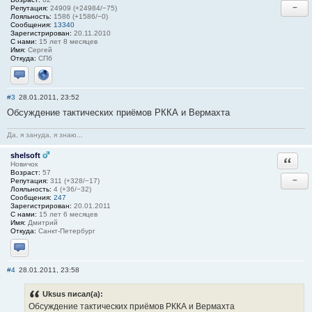
−
Репутация:
24909 (+24984/−75)
Лояльность:
1586 (+1586/−0)
Сообщения:
13340
Зарегистрирован:
20.11.2010
С нами:
15 лет 8 месяцев
Имя:
Сергей
Откуда:
СПб
Отправить личное сообщение
Сайт
#3
28.01.2011, 23:52
Обсуждение тактических приёмов РККА и Вермахта
Да, я зануда, я знаю...
shelsoft
Ответи
Новичок
Возраст:
57
−
Репутация:
311 (+328/−17)
Лояльность:
4 (+36/−32)
Сообщения:
247
Зарегистрирован:
20.01.2011
С нами:
15 лет 6 месяцев
Имя:
Дмитрий
Откуда:
Санкт-Петербург
Отправить личное сообщение
#4
28.01.2011, 23:58
Uksus писал(а):
Обсуждение тактических приёмов РККА и Вермахта