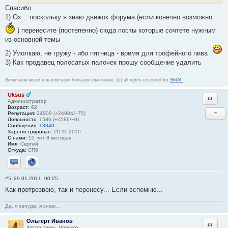
Спасибо
1) Ох .. поскольку я знаю движок форума (если конечно возможно
) перенесите (постепенно) сюда посты которые сочтете нужным
из основной темы
2) Умолкаю, не гружу - ибо пятница - время для трофейного пива
3) Как продавец полосатых палочек прошу сообщение удалить
Включаем мозги и выключаем больную фантазию. (c) all rights reserved for
ShtAl.
Uksus
Ответи
Администратор
Возраст:
62
−
Репутация:
24909 (+24984/−75)
Лояльность:
1586 (+1586/−0)
Сообщения:
13340
Зарегистрирован:
20.11.2010
С нами:
15 лет 8 месяцев
Имя:
Сергей
Откуда:
СПб
Отправить личное сообщение
Сайт
#5
29.01.2011, 00:25
Как протрезвею, так и перенесу... Если вспомню...
Да, я зануда, я знаю...
Ольгерт Иванов
Ответи
Автор темы, Новичок