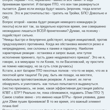
броневикам прилетит. И батарее ПТО, что вон там развернуться
пытается. Даже если иногда будут мазать (впрочем, тогда влетит
пехоте. Это ж расточительство - тратить на Тройки, БПС! Довольно и
ОФ)
Вопрос второй - какова будет реакция немецкого командира (и
пехоты) если вот так, за предельно короткое время, они совершенно
неожиданно лишаться ВСЕЙ бронетехники? Думаю, на психику -
подействует сильно.
"Немцы быстро и безупречно действуют, владея инициативой, против
предсказуемого противника. Когда же обстановка меняется резко и
непредвиденно, они склонны к панике и параличу. Наиболее
характерные реакции - остановка и запрос выше, или тупое
исполнение прежнего, пусть даже неадекватного приказа". Это не я,
говорю, а в мемуарах то ли Конев, то ли Василевский, ну простите
не помню навскидку, но за суть слов ручаюсь)
Кстати, а вот батареи ПТО пехотных полков - что-то не верю, что их в
пехотной цепи тащили! По уму, быть им позади, на мехтяге,
мобильным противотанковым резервом. А значит, их легче
обнаружить и уничтожить -как только попытаются выдвинуться.
(честно признаюсь, не знаю, какая эффективная дистанция работы
КПВТ с БТР? Реально ли, пока сближаемся, подавить 37мм ПТО ?)
Самое слабое звено - это именно наши БТРы - броня уязвима, даже
для 20мм пушек броневиков! В то же время, это важный элемент
плана боя!