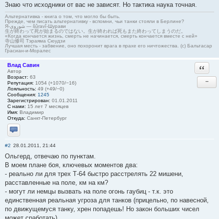
Знаю что исходники от вас не зависят. Но тактика наука точная.
Альтернативка - книга о том, что могло бы быть.
Прежде, чем писать альтернативку - вспомни, чьи танки стояли в Берлине?
Я-شوروی — šûravî-Шурави
生が終わって死が始まるのではない。生が終われば死もまた終わってしまうのだ。
«Когда кончается жизнь, смерть не начинается, смерть кончается вместе с ней»
寺山修司 Тэраяма Сюудзи
Лучшая месть - забвение, оно похоронит врага в прахе его ничтожества. (с) Бальтасар
Грасиан-и-Моралес
Влад Савин
Ответи
Автор
Возраст:
63
−
Репутация:
1054 (+1070/−16)
Лояльность:
49 (+49/−0)
Сообщения:
1245
Зарегистрирован:
01.01.2011
С нами:
15 лет 7 месяцев
Имя:
Владимир
Откуда:
Санкт-Петербург
Отправить личное сообщение
#2
28.01.2011, 21:44
Ольгерд, отвечаю по пунктам.
В моем плане боя, ключевых моментов два:
- реально ли для трех Т-64 быстро расстрелять 22 мишени,
расставленные на поле, км на км?
- могут ли немцы вызвать на поле огонь гаубиц - т.к. это
единственная реальная угроза для танков (прицельно, по навесной,
по движущемуся танку, хрен попадешь! Но закон больших чисел
может сработать).