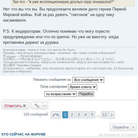
Так что - "я уже коллекционирую дохлых герр генералов?"
Нет что вы что вы. Вы продолжаете великое дело героев Первой
Мировой войны. Кой за раз девять "тевтонов" на одну пику
насаживали.
P.S. К модераторам. Отлично понимаю что могу огрести
предупреждение или что по крепче. Но уже не вмоготу. когда
противника держат за дурака.
Альтернативка - книга о том, что могло бы быть.
Прежде, чем писать альтернативку - вспомни, чьи танки стояли в Берлине?
Я-شوروی — šûravî-Шурави
生が終わって死が始まるのではない。生が終われば死もまた終わってしまうのだ。
«Когда кончается жизнь, смерть не начинается, смерть кончается вместе с ней»
寺山修司 Тэраяма Сюудзи
Лучшая месть - забвение, оно похоронит врага в прахе его ничтожества. (с) Бальтасар
Грасиан-и-Моралес
Показать сообщения за:
Поле сортировки
Ответить
1
2
3
4
5
…
12
225 сообщений
Перейти
КТО СЕЙЧАС НА ФОРУМЕ
(по активности за 5 минут)