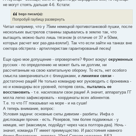
не могут стоять дальше 4-6. Кстати:
bego писал(а):
Попробуй гаубицу развернуть
Читал например, что у 75мм немецкой противотанковой пушки, после
нескольких выстрелов станины зарывались в землю так, что
вытащить можно было лишь тягачом (в отличие от 37 и 50мм,
которых расчет мог раз-два-взяли!). Так что если зайти на танках вне
сектора обстрела - артиллеристам гарантированый песец!
Еще одно мое допущение - опровергните? Фронт вокруг
окруженных
русских - по определению не может быть ни долгим, ни
рассчитанным на свою капитальную оборону. То есть, нет особого
смысла заморачиваться с блиндажами, и
линиями связи
-
достаточно раций! Не только командир мог руководить с броневика -
но и командиры все уровней, потеряв связь,
пытались ее
восстановить
- т.е. насиловали свои рации! А значит, аппаратура ГГ
могла легко зафиксировать - координаты всех абонентов.
Т.е. то что ГГ показывал на море - и на суше!
А теперь внимание, вопрос:
Условия задачи: основные силы дивизии - разбиты. Инфа о
дислокации прочих - есть. Резервов, тем более подвижных - у
немцев, нет (максимум, подойдут через часа полтора-два). Ночь -
значит, команда ГГ имеет преимущество. И расстояния намного
ближе Фастовских - порядка, 10км! Совсем недалеко, БЕЗ