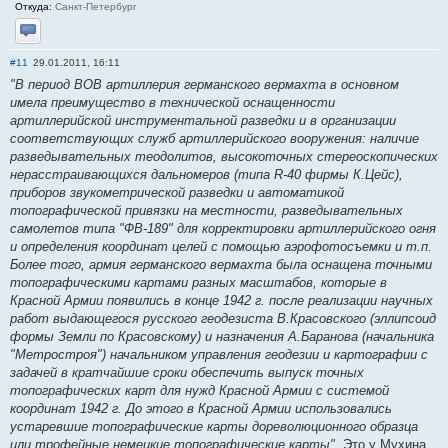
Откуда:
Санкт-Петербург
Отправить личное сообщение
#11
29.01.2011, 16:11
"В период ВОВ артиллерия германского вермахта в основном
имела преимущество в технической оснащенности
артиллерийской инструментальной разведки и в организации
соответствующих служб артиллерийского вооружения: наличие
разведывательных теодолитов, высокоточных стереоскопических
нерасстраивающихся дальномеров (типа R-40 фирмы К.Цейс),
приборов звукометрической разведки и автоматикой
топографической привязки на местности, разведывательных
самолетов типа "ФВ-189" для корректировки артиллерийского огня
и определения координат целей с помощью аэрофотосъемки и т.п.
Более того, армия германского вермахта была оснащена точными
топографическими картами разных масштабов, которые в
Красной Армии появились в конце 1942 г. после реализации научных
работ выдающегося русского геодезиста В.Красовского (эллипсоид
формы Земли по Красовскому) и назначения А.Баранова (начальника
"Метростроя") начальником управления геодезии и картографии с
задачей в кратчайшие сроки обеспечить выпуск точных
топографических карт для нужд Красной Армии с системой
координат 1942 г. До этого в Красной Армии использовались
устаревшие топографические карты дореволюционного образца
или трофейные немецкие топографические карты".
Это у Мухина