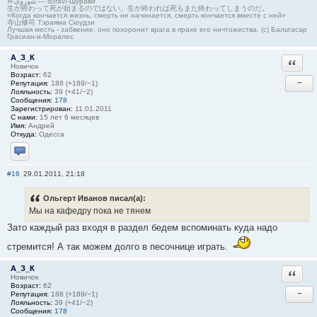
Я-شوروی — šûravî-Шурави
生が終わって死が始まるのではない。生が終われば死もまた終わってしまうのだ。
«Когда кончается жизнь, смерть не начинается, смерть кончается вместе с ней»
寺山修司 Тэраяма Сюудзи
Лучшая месть - забвение, оно похоронит врага в прахе его ничтожества. (с) Бальтасар
Грасиан-и-Моралес
А_З_К
Ответи
Новичок
Возраст:
62
−
Репутация:
188 (+189/−1)
Лояльность:
39 (+41/−2)
Сообщения:
178
Зарегистрирован:
11.01.2011
С нами:
15 лет 6 месяцев
Имя:
Андрей
Откуда:
Одесса
Отправить личное сообщение
#16
29.01.2011, 21:18
Ольгерт Иванов писал(а):
Мы на кафедру пока не тянем
Зато каждый раз входя в раздел бедем вспоминать куда надо
стремится! А так можем долго в песочнице играть.
А_З_К
Ответи
Новичок
Возраст:
62
−
Репутация:
188 (+189/−1)
Лояльность:
39 (+41/−2)
Сообщения:
178