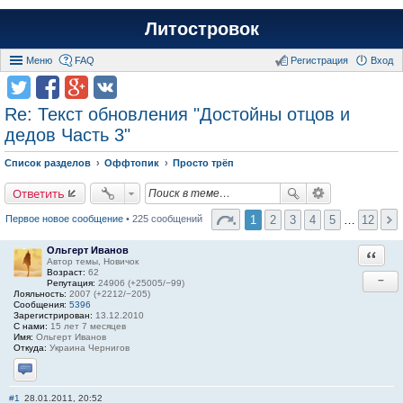
Литостровок
Меню
FAQ
Регистрация
Вход
Re: Текст обновления "Достойны отцов и
дедов Часть 3"
Список разделов
Оффтопик
Просто трёп
Ответить
1
2
3
4
5
…
12
Первое новое сообщение
• 225 сообщений
Ольгерт Иванов
Ответи
Автор темы, Новичок
Возраст:
62
−
Репутация:
24906 (+25005/−99)
Лояльность:
2007 (+2212/−205)
Сообщения:
5396
Зарегистрирован:
13.12.2010
С нами:
15 лет 7 месяцев
Имя:
Ольгерт Иванов
Откуда:
Украина Чернигов
Отправить личное сообщение
#1
28.01.2011, 20:52