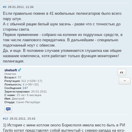
Отправить личное сообщение
#9
29.01.2011, 11:34
Если правильно помню в 41 мобильных пеленгаторов было всего
пару штук.
А с обычной рации белый шум засечь - разве что с точностью до
стороны света.
Первое применение - собрано на коленке из подручных средств, в
том числе лампового передатчика. В дальнейшем - специально
подогнанный ноут с обвесом.
Да, и еще. В половине случаев упоминается глушилка как общее
название комплекса, хотя работает только функция мониторинг/
пеленгация.
shelsoft
Ответи
Новичок
Возраст:
57
−
Репутация:
311 (+328/−17)
Лояльность:
4 (+36/−32)
Сообщения:
247
Зарегистрирован:
20.01.2011
С нами:
15 лет 6 месяцев
Имя:
Дмитрий
Откуда:
Санкт-Петербург
Отправить личное сообщение
#10
29.01.2011, 15:43
1) История с мини котлом около Борисполя имела место быть в РИ
Грубо котел представлял собой вытянутый с северо-запада на юго-