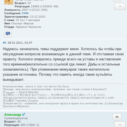
Возраст:
62
−
Репутация:
24906 (+25005/−99)
Лояльность:
2007 (+2212/−205)
Сообщения:
5396
Зарегистрирован:
13.12.2010
С нами:
15 лет 7 месяцев
Имя:
Ольгерт Иванов
Откуда:
Украина Чернигов
Отправить личное сообщение
#6
29.01.2011, 01:07
Надеюсь зачинатель темы поддержит меня. Хотелось бы чтобы при
обсуждении вопросов возникающих в данной теме. И отстаивая свою
правоту. Коллеги опирались прежде всего на уставы и наставления
того времени(желательно со ссылкой где лежит. Дабы и остальные
ознакомились). При упоминании мемуаров также желательно
указание источника. Потому что память иногда такие кульбиты
выкидывает.
Альтернативка - книга о том, что могло бы быть.
Прежде, чем писать альтернативку - вспомни, чьи танки стояли в Берлине?
Я-شوروی — šûravî-Шурави
生が終わって死が始まるのではない。生が終われば死もまた終わってしまうのだ。
«Когда кончается жизнь, смерть не начинается, смерть кончается вместе с ней»
寺山修司 Тэраяма Сюудзи
Лучшая месть - забвение, оно похоронит врага в прахе его ничтожества. (с) Бальтасар
Грасиан-и-Моралес
Александр
Ответи
Супермодератор
Возраст:
46
−
Репутация:
395 (+396/−1)