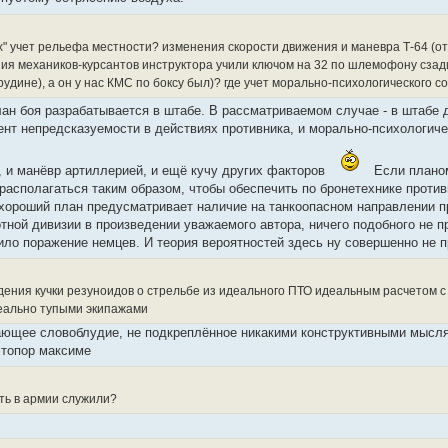
х" учет рельефа местности? изменения скорости движения и маневра Т-64 (о
я механиков-курсантов инструктора учили ключом на 32 по шлемофону сзади,
рудине), а он у нас КМС по боксу был)? где учет морально-психологического с
лан боя разрабатывается в штабе. В рассматриваемом случае - в штабе
ент непредсказуемости в действиях противника, и морально-психологиче
 и манёвр артиллерией, и ещё кучу других факторов
Если планом
асполагаться таким образом, чтобы обеспечить по бронетехнике против
хороший план предусматривает наличие на танкоопасном направлении про
тной дивизии в произведении уважаемого автора, ничего подобного не п
вило поражение немцев. И теория вероятностей здесь ну совершенно не 
дения кучки резуноидов о стрельбе из идеального ПТО идеальным расчетом 
деально тупыми экипажами
сающее словоблудие, не подкреплённое никакими конструктивными мыс
 топор максиме
оть в армии служили?