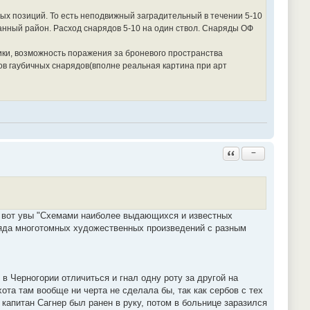
тых позиций. То есть неподвижный заградительный в течении 5-10
азанный район. Расход снарядов 5-10 на один ствол. Снаряды ОФ
ки, возможность поражения за броневого пространства
ов гаубичных снарядов(вполне реальная картина при арт
Ответить с цитатой
−
. А вот увы "Схемами наиболее выдающихся и известных
ряда многотомных художественных произведений с разным
в Черногории отличиться и гнал одну роту за другой на
ота там вообще ни черта не сделала бы, так как сербов с тех
 капитан Сагнер был ранен в руку, потом в больнице заразился