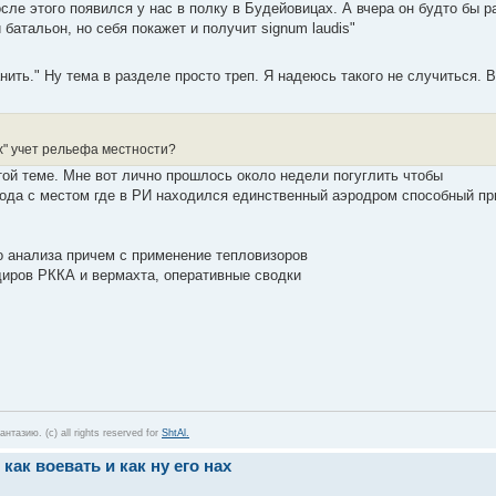
сле этого появился у нас в полку в Будейовицах. А вчера он будто бы р
батальон, но себя покажет и получит signum laudis"
нить." Ну тема в разделе просто треп. Я надеюсь такого не случиться. 
х" учет рельефа местности?
той теме. Мне вот лично прошлось около недели погуглить чтобы
 года с местом где в РИ находился единственный аэродром способный 
о анализа причем с применение тепловизоров
диров РККА и вермахта, оперативные сводки
азию. (c) all rights reserved for
ShtAl.
 как воевать и как ну его нах