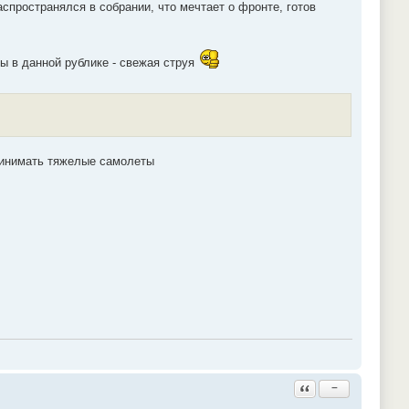
аспространялся в собрании, что мечтает о фронте, готов
Вы в данной рублике - свежая струя
принимать тяжелые самолеты
Ответить с цитатой
−