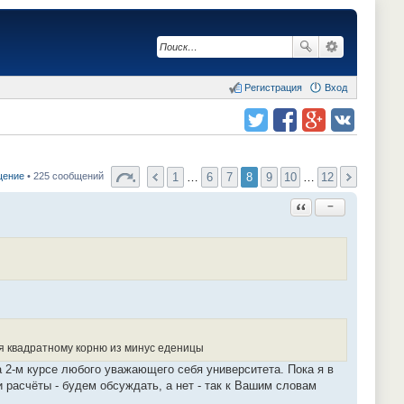
Регистрация
Вход
Поделиться в twitter.com
Поделиться в facebook.com
Поделиться в Google Plus
Поделиться в vk.com
1
…
6
7
8
9
10
…
12
щение
• 225 сообщений
Ответить с цитатой
−
ая квадратному корню из минус еденицы
а 2-м курсе любого уважающего себя университета. Пока я в
расчёты - будем обсуждать, а нет - так к Вашим словам