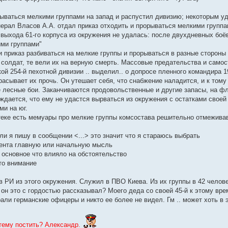
рываться мелкими группами на запад и распустил дивизию; некоторым уд
рал Власов А.А. отдал приказ отходить и прорываться мелкими группами
 выхода 61-го корпуса из окружения не удалась: после двухдневных боё
ими группами"
ти приказ разбиваться на мелкие группы и прорываться в разные сторон
 солдат, те вели их на верную смерть. Массовые предательства и самос
ой 254-й пехотной дивизии .. выделил.. о допросе пленного командира 1
расывает их прочь. Он утешает себя, что снабжение наладится, и к том
 лесные бои. Заканчиваются продовольственные и другие запасы, на фл
ждается, что ему не удастся вырваться из окружения с остатками своей 
ми на юг.
иотеке есть мемуары про мелкие группы комсостава решительно отмежива
ли я пишу в сообщении <...> это значит что я стараюсь выбрать
нента главную или начальную мысль
 основное что влияло на обстоятельство
то внимание
 в РИ из этого окружения. Служил в ПВО Киева. Из их группы в 42 чело
 он это с гордостью рассказывал? Моего деда со своей 45-й к этому вре
рали германские офицеры и никто ее более не видел. Гм .. может хоть в 
ему постить? Александр.