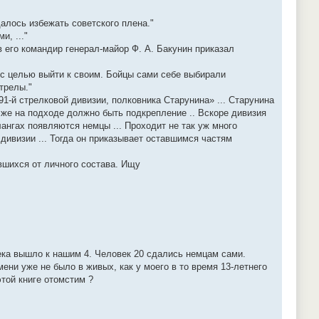
алось избежать советского плена."
, ..."
в его командир генерал-майор Ф. А. Бакунин приказал
ы с целью выйти к своим. Бойцы сами себе выбирали
трелы."
91-й стрелковой дивизии, полковника Старунина» ... Старунина
у же на подходе должно быть подкрепление .. Вскоре дивизия
ангах появляются немцы ... Проходит не так уж много
дивизии ... Тогда он приказывает оставшимся частям
вшихся от личного состава. Ищу
века вышло к нашим 4. Человек 20 сдались немцам сами.
мени уже не было в живых, как у моего в то время 13-летнего
этой книге отомстим ?