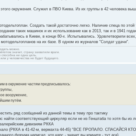
 этого окружения. Служил в ПВО Киева. Из их группы в 42 человека вы
мотодельтоплан. Создать такой достаточно легко. Наличие спеца по этой 
оздании таких машинок и их использование как в 2013, так и в 1941 го
абатывались в Киеве, в конце 80-х. Испытывались. Удовлетворили всех,
 мотодельтопланов на их базе. В одном из журналов "Солдат удачи".
родать можно.
ёпотом значит, страну захватили враги.
и способна ни одна цель.
 или у человечества не будет будущего.
вшим в окружение частям предписывалось:
группы,
лое вооружение,
айшим путём.
естить ряд сообщений из данной темы в тему про тактику
нс найти соответствующий циркуляр если не из Генштаба то хотя бы из 
авалерийским дивизиям РККА
начало (РККА в 41-42-м, вермахта 44-45) "ВСЕ ПРОПАЛО. СПАСАЙСЯ КТ
 данного форума написал, что капс - значит вы кричите - тут ага)