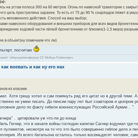
а):
ясь на устав полоса 300 на 60 метров. Огонь по навесной траектории с закры
 что цель пристреляна заранее. То есть от 75 до 90 % снаряадов ляжет в ук
есть мгновенного действия. Способ на ваш выбор;
ами навесного оборудования и внешних приборов для всех видов бронетехни
вреждение ходовой части лёгкой бронетехники от близких(1-1,5 мера) разрыв
е в объект(ну помечаем что ли).
льгерт, посчитаю
э хаим" обергруппенфюрер СС Мойша Рабинович
 как воевать и как ну его нах
анов из класики.
омил. Хотя грешу хотел и сам помянуть ряд его цитат но в другой теме
ственно не умею писать. До пенсии пару лет был соавтором и цезором 
оловное дело по факту гибели военнослужащих Российской Армии .. ".
гнера" .. цитировали уж что-ли до конца
ь Гегнер, что в начале войны господин капитан Сагнер вздумал где-то 
л пулеметов, несмотря на то что это было совершенно гиблое дело и пех
иллерия. Из всего батальона осталось только восемьдесят человек; сам