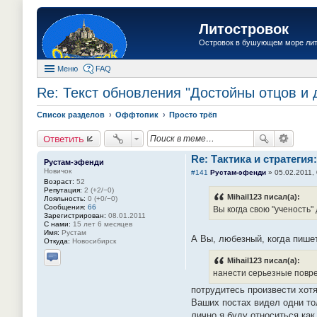
Литостровок
Островок в бушующем море ли
Меню
FAQ
Re: Текст обновления "Достойны отцов и 
Список разделов
Оффтопик
Просто трёп
Ответить
Re: Тактика и стратегия:
Рустам-эфенди
Новичок
#141
Рустам-эфенди
»
05.02.2011,
Возраст:
52
Репутация:
2 (+2/−0)
Mihail123 писал(а):
Лояльность:
0 (+0/−0)
Сообщения:
66
Вы когда свою "ученость
Зарегистрирован:
08.01.2011
С нами:
15 лет 6 месяцев
Имя:
Рустам
А Вы, любезный, когда пишет
Откуда:
Новосибирск
Mihail123 писал(а):
Отправить личное сообщение
нанести серьезные повре
потрудитесь произвести хот
Ваших постах видел одни то
лично я буду относиться как