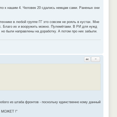
шло к нашим 4. Человек 20 сдались немцам сами. Раненых они
технике в любой группе ГГ это совсем не рояль в кустах. Мне
дах. Благо их и вооружить можно. Пулемётами. В РИ для нужд
 но были направлены на доработку. А потом про них забыли.
Ответить с цитатой
−
любого из штаба фронтов - поскольку единственно кому данный
O МОЖЕТ !"