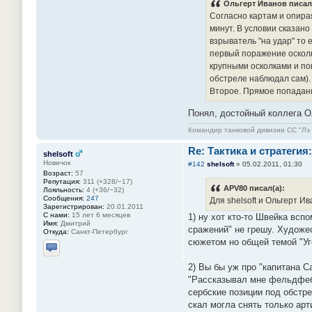
Ольгерт Иванов писал(
Согласно картам и опира
минут. В условии сказано
взрыватель "на удар" то 
первый поражение осколк
крупными осколками и по
обстреле наблюдал сам).
Второе. Прямое попадани
Понял, достойный коллега О
Командир танковой дивизии СС "Л
Re: Тактика и стратегия:
shelsoft
Новичок
#142
shelsoft
»
05.02.2011, 01:30
Возраст:
57
Репутация:
311 (+328/−17)
APV80 писал(а):
Лояльность:
4 (+36/−32)
Сообщения:
247
Для shelsoft и Ольгерт Ив
Зарегистрирован:
20.01.2011
С нами:
15 лет 6 месяцев
1) ну хот кто-то Швейка всп
Имя:
Дмитрий
сражений" не грешу. Художе
Откуда:
Санкт-Петербург
сюжетом но общей темой "Уг
Отправить личное сообщение
2) Вы бы уж про "капитана Са
"Рассказывал мне фельдфебел
сербские позиции под обстре
скал могла снять только арт