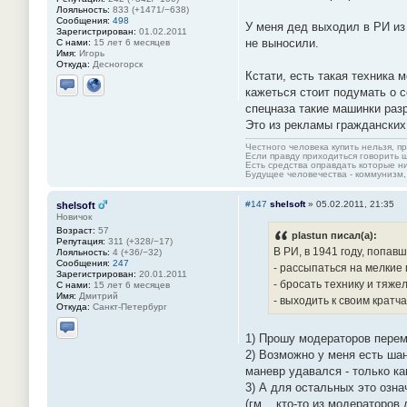
Лояльность:
833 (+1471/−638)
Сообщения:
498
У меня дед выходил в РИ из
Зарегистрирован:
01.02.2011
не выносили.
С нами:
15 лет 6 месяцев
Имя:
Игорь
Откуда:
Десногорск
Кстати, есть такая техника 
кажеться стоит подумать о с
Отправить личное сообщение
Сайт
спецназа такие машинки разр
Это из рекламы гражданских
Честного человека купить нельзя, п
Если правду приходиться говорить ш
Есть средства оправдать которые н
Будущее человечества - коммунизм,
#147
shelsoft
»
05.02.2011, 21:35
shelsoft
Новичок
Возраст:
57
plastun писал(а):
Репутация:
311 (+328/−17)
В РИ, в 1941 году, попа
Лояльность:
4 (+36/−32)
Сообщения:
247
- рассыпаться на мелкие 
Зарегистрирован:
20.01.2011
- бросать технику и тяже
С нами:
15 лет 6 месяцев
Имя:
Дмитрий
- выходить к своим кратч
Откуда:
Санкт-Петербург
1) Прошу модераторов перем
Отправить личное сообщение
2) Возможно у меня есть ша
маневр удавался - только к
3) А для остальных это оз
(гм .. кто-то из модераторов