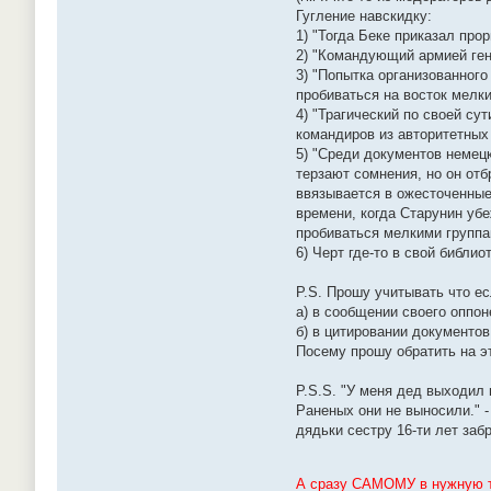
Гугление навскидку:
1) "Тогда Беке приказал про
2) "Командующий армией гене
3) "Попытка организованного
пробиваться на восток мелк
4) "Трагический по своей су
командиров из авторитетных
5) "Среди документов немецк
терзают сомнения, но он отб
ввязывается в ожесточенные
времени, когда Старунин убе
пробиваться мелкими группа
6) Черт где-то в свой библ
P.S. Прошу учитывать что ес
а) в сообщении своего оппо
б) в цитировании документов
Посему прошу обратить на э
P.S.S. "У меня дед выходил
Раненых они не выносили." -
дядьки сестру 16-ти лет заб
А сразу САМОМУ в нужную т