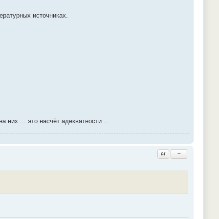
тературных источниках.
них ... это насчёт адекватности ...
Ответить с цитатой
−