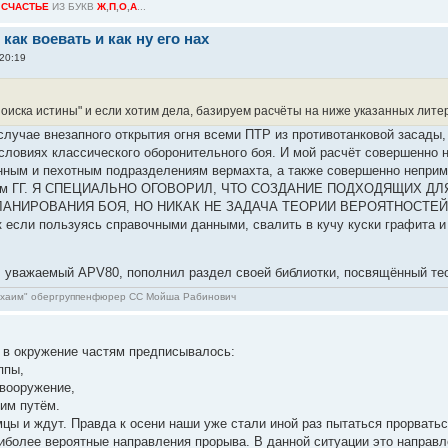
О
СЧАСТЬЕ
ИЗ БУКВ
Ж
,
П
,
О
,
А
...
 как воевать и как ну его нах
 20:19
поиска истины" и если хотим дела, базируем расчёты на ниже указанных лит
случае внезапного открытия огня всеми ПТР из противотанковой засады,
условиях классического оборонительного боя. И мой расчёт совершенно 
ным и пехотным подразделениям вермахта, а также совершенно непри
рядом ГГ. Я СПЕЦИАЛЬНО ОГОВОРИЛ, ЧТО СОЗДАНИЕ ПОДХОДЯЩИХ 
ЛАНИРОВАНИЯ БОЯ, НО НИКАК НЕ ЗАДАЧА ТЕОРИИ ВЕРОЯТНОСТЕЙ
к если пользуясь справочными данными, свалить в кучу куски графита и
е, уважаемый APV80, пополнил раздел своей библиотки, посвящённый те
э хаим" обергруппенфюрер СС Мойша Рабинович
м в окружение частям предписывалось:
ппы,
 вооружение,
шим путём.
цы и ждут. Правда к осени наши уже стали иной раз пытаться прорвать
иболее вероятные направления прорыва. В данной ситуации это направле