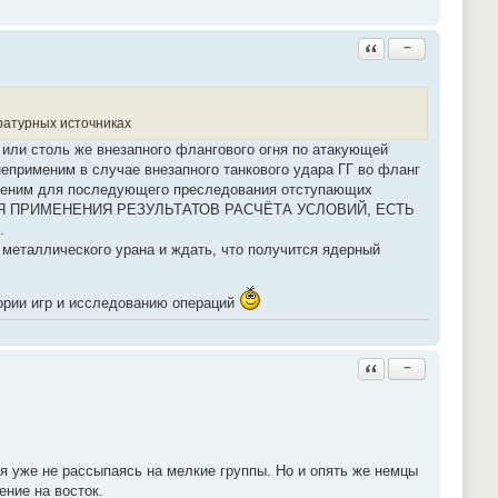
Ответить с цитатой
−
ературных источниках
 или столь же внезапного флангового огня по атакующей
неприменим в случае внезапного танкового удара ГГ во фланг
меним для последующего преследования отступающих
ДЛЯ ПРИМЕНЕНИЯ РЕЗУЛЬТАТОВ РАСЧЁТА УСЛОВИЙ, ЕСТЬ
.
 металлического урана и ждать, что получится ядерный
ории игр и исследованию операций
Ответить с цитатой
−
ся уже не рассыпаясь на мелкие группы. Но и опять же немцы
ние на восток.