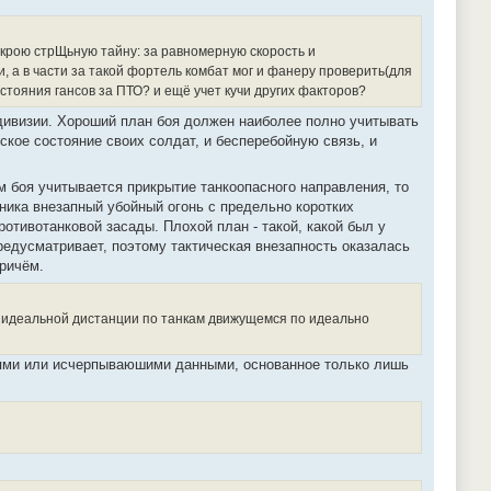
ткрою стрЩьную тайну: за равномерную скорость и
 а в части за такой фортель комбат мог и фанеру проверить(для
остояния гансов за ПТО? и ещё учет кучи других факторов?
 дивизии. Хороший план боя должен наиболее полно учитывать
ское состояние своих солдат, и бесперебойную связь, и
 боя учитывается прикрытие танкоопасного направления, то
ника внезапный убойный огонь с предельно коротких
тивотанковой засады. Плохой план - такой, какой был у
редусматривает, поэтому тактическая внезапность оказалась
причём.
с идеальной дистанции по танкам движущемся по идеально
лями или исчерпываюшими данными, основанное только лишь