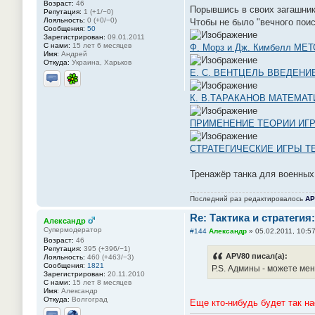
Возраст:
46
Порывшись в своих загашник
Репутация:
1 (+1/−0)
Лояльность:
0 (+0/−0)
Чтобы не было "вечного пои
Сообщения:
50
Зарегистрирован:
09.01.2011
С нами:
15 лет 6 месяцев
Ф. Морз и Дж. Кимбелл 
Имя:
Андрей
Откуда:
Украина, Харьков
Е. С. ВЕНТЦЕЛЬ ВВЕДЕН
Отправить личное сообщение
ICQ
К. В.ТАРАКАНОВ МАТЕМА
ПРИМЕНЕНИЕ ТЕОРИИ ИГР В
СТРАТЕГИЧЕСКИЕ ИГРЫ Т
Тренажёр танка для военных,
Последний раз редактировалось
AP
Re: Тактика и стратегия:
Александр
Супермодератор
#144
Александр
»
05.02.2011, 10:5
Возраст:
46
Репутация:
395 (+396/−1)
APV80 писал(а):
Лояльность:
460 (+463/−3)
Сообщения:
1821
P.S. Админы - можете мен
Зарегистрирован:
20.11.2010
С нами:
15 лет 8 месяцев
Имя:
Александр
Откуда:
Волгоград
Еще кто-нибудь будет так н