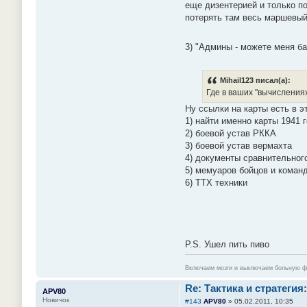
еще дизентерией и только по
потерять там весь маршевый 
3) "Админы - можете меня ба
Mihail123 писал(а):
Где в ваших "вычисления
Ну ссылки на карты есть в э
1) найти именно карты 1941
2) боевой устав РККА
3) боевой устав вермахта
4) документы сравнительног
5) мемуаров бойцов и коман
6) ТТХ техники
P.S. Ушел пить пиво
Включаем мозги и выключаем больную фант
Re: Тактика и стратегия:
APV80
Новичок
#143
APV80
»
05.02.2011, 10:35