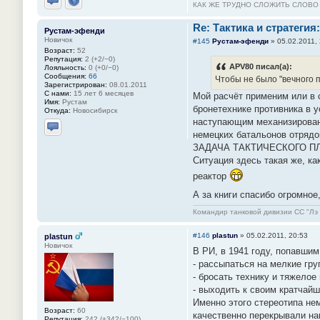
КАК ЖЕ ТРУДНО СЛОЖИТЬ СЛОВ
Отправить личное сообщение
Сайт
Re: Тактика и стратегия:
Рустам-эфенди
Новичок
#145
Рустам-эфенди
»
05.02.2011,
Возраст:
52
Репутация:
2 (+2/−0)
APV80 писал(а):
Лояльность:
0 (+0/−0)
Сообщения:
66
Чтобы не было "вечного 
Зарегистрирован:
08.01.2011
С нами:
15 лет 6 месяцев
Мой расчёт применим или в 
Имя:
Рустам
бронетехнике противника в 
Откуда:
Новосибирск
наступающим механизирован
немецких батальонов от
Отправить личное сообщение
ЗАДАЧА ТАКТИЧЕСКОГО П
Ситуация здесь такая же, ка
реактор
А за книги спасибо огромно
Командир танковой дивизии СС "Л
#146
plastun
»
05.02.2011, 20:53
plastun
Новичок
В РИ, в 1941 году, попавши
- рассыпаться на мелкие гру
- бросать технику и тяжелое
- выходить к своим кратчай
Именно этого стереотипа нем
Возраст:
60
качественно перекрывали на
Репутация:
242 (+342/−100)