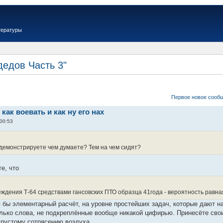
тературы
дедов Часть 3"
Первое новое сооб
 как воевать и как ну его нах
 00:53
" демонстрируете чем думаете? Тем на чем сидят?
е, что
ждения Т-64 средствами гансовских ПТО образца 41года - вероятность равн
я бы элементарный расчёт, на уровне простейших задач, которые дают н
лько слова, не подкреплённые вообще никакой цифирью. Принесёте свои 
 пустому сотрясению воздуха.