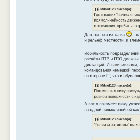
Mihail123 писал(а):
Где в ваших "вычисления
прямолинейность движени
откосивших: пробить по г
Для тех, кто из танка
: п
и рельеф местности, и элем
мобильность подразделений,
расчёты ПТР и ПТО должны р
дистанций. Иными словами, 
командования немецкой пехо
на стороне ГГ, что и обусло
Mihail123 писал(а):
Покаместь я вижу рассуж
ровной поверхности с и
А вот я покамест вижу ужа
на одной прямолинейной как
Mihail123 писал(а):
"Гении стратигемы" вы х