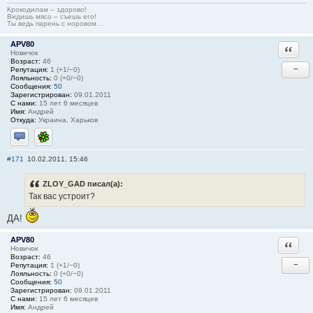
Крокодилам – здорово!
Видишь мясо – съешь его!
Ты ведь парень с норовом…
APV80
Ответи
Новичок
Возраст:
46
−
Репутация:
1 (+1/−0)
Лояльность:
0 (+0/−0)
Сообщения:
50
Зарегистрирован:
09.01.2011
С нами:
15 лет 6 месяцев
Имя:
Андрей
Откуда:
Украина, Харьков
Отправить личное сообщение
ICQ
#171
10.02.2011, 15:46
ZLOY_GAD писал(а):
Так вас устроит?
ДА!
APV80
Ответи
Новичок
Возраст:
46
−
Репутация:
1 (+1/−0)
Лояльность:
0 (+0/−0)
Сообщения:
50
Зарегистрирован:
09.01.2011
С нами:
15 лет 6 месяцев
Имя:
Андрей