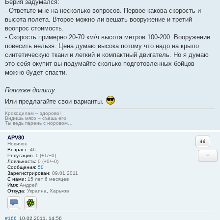
Берия задумался:
- Ответьте мне на несколько вопросов. Первое какова скорость и
высота полета. Второе можно ли вешать вооружение и третий
воопрос стоимость.
- Скорость примерно 20-70 км/ч высота метров 100-200. Вооружение
повесить нельзя. Цена думаю высока потому что надо на крыло
синтетическую ткани и легкий и компактный двигатель. Но я думаю
это себя окупит вы подумайте сколько подготовленных бойцов
можно будет спасти.
Попозже допишу
.
Или предлагайте свои варианты.
Крокодилам – здорово!
Видишь мясо – съешь его!
Ты ведь парень с норовом…
APV80
Ответи
Новичок
Возраст:
46
−
Репутация:
1 (+1/−0)
Лояльность:
0 (+0/−0)
Сообщения:
50
Зарегистрирован:
09.01.2011
С нами:
15 лет 6 месяцев
Имя:
Андрей
Откуда:
Украина, Харьков
Отправить личное сообщение
ICQ
#166
10.02.2011, 14:56