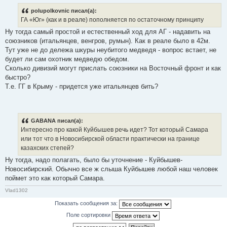
polupolkovnic писал(а):
ГА «Юг» (как и в реале) пополняется по остаточному принципу
Ну тогда самый простой и естественный ход для АГ - надавить на
союзников (итальянцев, венгров, румын). Как в реале было в 42м.
Тут уже не до дележа шкуры неубитого медведя - вопрос встает, не
будет ли сам охотник медведю обедом.
Сколько дивизий могут прислать союзники на Восточный фронт и как
быстро?
Т.е. ГГ в Крыму - придется уже итальянцев бить?
GABANA писал(а):
Интересно про какой Куйбышев речь идет? Тот который Самара
или тот что в Новосибирской области практически на границе
казахских степей?
Ну тогда, надо полагать, было бы уточнение - Куйбышев-
Новосибирский. Обычно все ж слыша Куйбышев любой наш человек
поймет это как который Самара.
Vlad1302
Показать сообщения за:
Поле сортировки