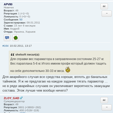
APV80
Ответи
Новичок
Возраст:
46
−
Репутация:
1 (+1/−0)
Лояльность:
0 (+0/−0)
Сообщения:
50
Зарегистрирован:
09.01.2011
С нами:
15 лет 6 месяцев
Имя:
Андрей
Откуда:
Украина, Харьков
Отправить личное сообщение
ICQ
#164
10.02.2011, 13:17
shelsoft писал(а):
Для справки вес параматора в заправленном состоянии 25-27 кг.
Вес параплана 5-6 кг. Итого имеем профи который должен тащить
на себе дополнительно 30-33 кг веса.
Для аварийного случая все средства хороши, вплоть до банальных
тайников. Я ж не предлагаю на каждое задание тягать парамотор ...
но в ряде аварийных случаев он увеличивает вероятность эвакуации
состава. Этож лучше чем вообще ничего?
ZLOY_GAD
Ответи
Супермодератор
Возраст:
49
−
Репутация:
3601 (+3893/−292)
Лояльность:
400 (+519/−119)