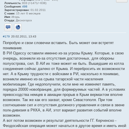
Лояльность:
833 (+1471/−638)
Сообщения:
498
Зарегистрирован:
01.02.2011
С нами:
15 лет 6 месяцев
Имя:
Игорь
Откуда:
Десногорск
Отправить личное сообщение
Сайт
#179
20.02.2011, 13:43
Попробую и свои словечки вставить. Быть может они встретят
понимание.
В РИ Одессу оставили именно из-за угрозы Крыму. Которые, в свою
очередь, возникли из-за отсутствия достаточных, для обороны
полуострова, сил. В АИ их тоже может не быть. Вышедшие из котла
соединения сейчас далеко от Крыма. И перебросить их возможности
нет. А в Крыму трудности с войсками в РИ, насколько я понимаю,
возникли именно из-за срыва татарской части населения
мобилизации. Где недополучили, если мне не изменяет память,
порядка 20000 новобранцев, для формируемых частей. А в условиях
превосходства немцев в авиации прорыв в Крым вермахтом вполне
возможен. Так же как его захват, кроме Севастополя. При том
соотношении сил и отсутствия должного управления и связи в звене
полк-дивизия в РККА, в АИ, этот вариант развития событий вполне
возможен.
А вот потом возможен и результат деятельности ГГ. Керченско -
Феодосийская операция может начаться в другое время и иметь иной