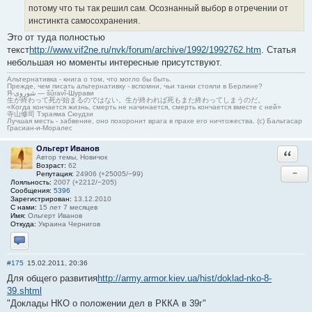
потому что ты так решил сам. Осознанный выбор в отречении от
инстинкта самосохранения.
Это от туда полностью
текст
http://www.vif2ne.ru/nvk/forum/archive/1992/1992762.htm
. Статья
небольшая но моменты интересные присутствуют.
Альтернативка - книга о том, что могло бы быть.
Прежде, чем писать альтернативку - вспомни, чьи танки стояли в Берлине?
Я-شوروی — šûravî-Шурави
生が終わって死が始まるのではない。生が終われば死もまた終わってしまうのだ。
«Когда кончается жизнь, смерть не начинается, смерть кончается вместе с ней»
寺山修司 Тэраяма Сюудзи
Лучшая месть - забвение, оно похоронит врага в прахе его ничтожества. (с) Бальтасар
Грасиан-и-Моралес
Ольгерт Иванов
Ответи
Автор темы, Новичок
Возраст:
62
−
Репутация:
24906 (+25005/−99)
Лояльность:
2007 (+2212/−205)
Сообщения:
5396
Зарегистрирован:
13.12.2010
С нами:
15 лет 7 месяцев
Имя:
Ольгерт Иванов
Откуда:
Украина Чернигов
Отправить личное сообщение
#175
15.02.2011, 20:36
Для общего развития
http://army.armor.kiev.ua/hist/doklad-nko-8-
39.shtml
"Доклады НКО о положении дел в РККА в 39г"