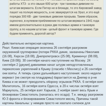
работы ХТЗ - а это свыше 600 штук - три танковых дивизии по
штатам вермахта. Если Питер не в блокаде, то это Кировский завод
пашет на полную мощность, а не эвакуируется на Урал, и это ещё
порядка 300 КВ - две танковые дивизии прорыва. Таким образом,
оценочно, в нулевом приближении по штатам вермахта 1941 года
имеем дополнительено в руках две полевых армии и танковую
группу, а по нашим штатам - целый фронт и танковую армию. Где
будем применять, дорогой автор?
Действительно интересная картина.
Реал: Киевская операция окончена 26 сентября разгромом
окруженной группировки (потери РККА дикие, захвачены Николаев
(16.08), Херсон (18.08), Днепропетровск (25.08), Кременчуг (08.09),
Киев (19.09)). 30 сентября начато наступление на Москву. 24
сентября 2 (двумя) дивизиями начат штурм неподготовленных
перекопских укреплений в Крыму (спасибо т.Мехлису) и 26 сентября
они взяты. А теперь сроки дальнейшего наступления: около недели
вермахт (не смотря на плацдармы) барахтается на Днепер в р-не
Киева и не может преодолеть оборону огрызков РККА. 6 октября взят
Мелитополь, 16 октября взята Одесса, в 20-х числах октября взят
Мариуполь, 25 октября взят Харьков, 2 ноября занят весь Крым и
блокирован Севастополь (началась его осада). Т.е. между разгромом
Ю-З фронта и блокированием Севастополя месяц. Причины такой
картины банальны: у немцев просто не хватало силенок для