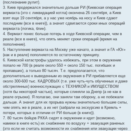
(послезнание рулит).
3. Киев продержался значительно дольше РИ (Киевская операция
вермахта (это с ликвидацией котла) окончена 26 сентября, а Киев
взят еще 19 сентября, а у нас уже ноябрь на носу и Киев сдают
последним (все в книге)), а значит сдвигаются сроки иных операций
вермахта (логика, блин).
4. Вермахт понес больше потерь в ходе Киевской операции, чем в
реале (все в книге), что опять меняет сроки операций (время на
пополнение).
5. Наступление вермахта на Москву уже начато, а значит и ГА «Юг»
(как и в реале) пополняется по остаточному принципу.
6. Киевской катастрофы удалось избежать, при этом в окружение
попало не 700 (в реале около 550 + около 150 тыс. погибших и
пропавших), а только 80 тысяч. Т.е. предполагается, что
дополнительно к выведенным из окружения в РИ прибавляется еще
около 300-600 тыс. КАДРОВЫХ (т.е. уже чуть-чуть обученных и даже
обстрелянных) военнослужащих с ТЕХНИКОЙ и ИМУЩЕСТВОМ
(хотя бы некоторой частью), которые слиняли за Днепр (а не как в
реале огрызки). Я полагаю, они заняли там оборону, а не побежали
дальше. А значит для их прорыва нужны значительно большие силы,
чем опять же в реале, а их нет (забрали на экскурсию в Кремль +
потери, которых в отличии от РИ больше (в книге)).
7. 80 тысяч бойцов РККА сидят в окружении и идет (возможно,
намеки в книге есть) их снабжение по воздуху + эвакуация раненых
(это если не считать возможности их снабжения или эвакуации через