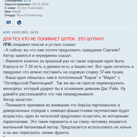
Сообщения:
4378
Зарегистрирован:
20.11.2010
С нами:
15 лет 8 месяцев
Имя:
Юрий
Откуда:
Русь-Сталинград.
Отправить личное сообщение
Сайт
#165
10.02.2011, 14:21
ДЛЯ ТЕХ КТО НЕ ПОНИМАЕТ ШУТОК. ЭТО ШУТКА!!!
ЛПБ
поправил пенсне и устало сказал:
- А сейчас вы что нам хотите предложить гражданин Сергеев?
Автор замялся и неуверенно сказал:
- Извините конечно за прошлый раз но такая хорошая идея была.
Корпуса от Т-34 есть и движки есть а башен нет. Вот один читатель и
придумал что можно поставить на ходовую спарку 37-мм пушек.
- Ваша идея обошлась нам в потопленный "Киров" и "Марат" с
"Октябрьской Революцией". Так же мы не смогли перевооружить
мехкорпус который ударил бы в основание дивизии Дас Райх. Ну
давайте рассказывайте что там напридумывали.
Автор зачастил:
- Понимаете принимая во внимание что борьба партизанских и
диверсионных отрядов с немецко-фашистскими окуппантами будет
возрастать один из читателей предложил оснастить их моторными
парапланами. Это такие парашюты и на спину человеку вешается
маленький бензиновый мотор. Предлагается использовать их ночью
и на них пересекать линию фронта.