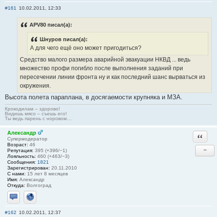
#161
10.02.2011, 12:33
APV80 писал(а):
Шнуров писал(а):
А для чего ещё оно может пригодиться?
Средство малого размера аварийной эвакуации НКВД ... ведь
множество профи погибло после выполнения заданий при
пересечении линии фронта ну и как последний шанс вырваться из
окружения.
Высота полета параплана, в досягаемости крупняка и МЗА.
Крокодилам – здорово!
Видишь мясо – съешь его!
Ты ведь парень с норовом…
Александр
Ответи
Супермодератор
Возраст:
46
−
Репутация:
395 (+396/−1)
Лояльность:
460 (+463/−3)
Сообщения:
1821
Зарегистрирован:
20.11.2010
С нами:
15 лет 8 месяцев
Имя:
Александр
Откуда:
Волгоград
Отправить личное сообщение
Сайт
#162
10.02.2011, 12:37