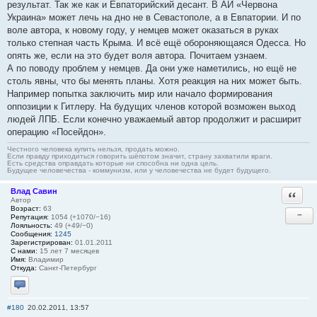
результат. Так же как и Евпаторийский десант. В АИ «Червона
Украина» может лечь на дно не в Севастополе, а в Евпатории. И по
воле автора, к новому году, у немцев может оказаться в руках
только степная часть Крыма. И всё ещё обороняющаяся Одесса. Но
опять же, если на это будет воля автора. Почитаем узнаем.
А по поводу проблем у немцев. Да они уже наметились, но ещё не
столь явны, что бы менять планы. Хотя реакция на них может быть.
Например попытка заключить мир или начало формирования
оппозиции к Гитлеру. На будущих членов которой возможен выход
людей ЛПБ. Если конечно уважаемый автор продолжит и расширит
операцию «Посейдон».
Честного человека купить нельзя, продать можно.
Если правду приходиться говорить шёпотом значит, страну захватили враги.
Есть средства оправдать которые ни способна ни одна цель.
Будущее человечества - коммунизм, или у человечества не будет будущего.
Влад Савин
Ответи
Автор
Возраст:
63
−
Репутация:
1054 (+1070/−16)
Лояльность:
49 (+49/−0)
Сообщения:
1245
Зарегистрирован:
01.01.2011
С нами:
15 лет 7 месяцев
Имя:
Владимир
Откуда:
Санкт-Петербург
Отправить личное сообщение
#180
20.02.2011, 13:57