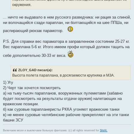
окружения.
... ничто не выдавало в нем русского разведчика: ни рация за спиной,
ни волочащийся сзади параплан, ни болтающийся на шее ППШа, ни
распирающий рюкзак парамотор.
P.S. Для справки вес параматора в заправленном состоянии 25-27 кг.
Вес параплана 5-6 кг. Итого имеем профи который должен тащить на
себе дополнительно 30-33 кг веса.
ZLOY_GAD писал(а):
Высота полета параплана, в досягаемости крупняка и МЗА.
1) Угу
2) Черт так хочется посмотреть
а) на тьму-тысяч парапланов, вооруженных пулеметами (забавно
будет посмотреть на результаты отдачи оружия) налетающих на
вражеские позиции.
б) как суровые парапланеристы РККА угоняют вражеские танки
в) не менее суровые челябинские рабочие прикрепляют на эти танки
башни ЗСУ
Включаем мозги и выключаем больную фантазию. (c) all rights reserved for
ShtAl.