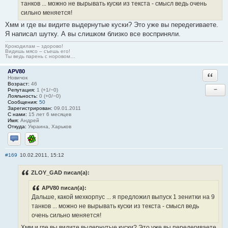
танков ... можно не вырывать куски из текста - смысл ведь очень
сильно меняется!
Хмм и где вы видите выдернутые куски? Это уже вы передегиваете.
Я написал шутку. А вы слишком близко все восприняли.
Крокодилам – здорово!
Видишь мясо – съешь его!
Ты ведь парень с норовом…
APV80
Ответи
Новичок
Возраст:
46
−
Репутация:
1 (+1/−0)
Лояльность:
0 (+0/−0)
Сообщения:
50
Зарегистрирован:
09.01.2011
С нами:
15 лет 6 месяцев
Имя:
Андрей
Откуда:
Украина, Харьков
Отправить личное сообщение
ICQ
#169
10.02.2011, 15:12
ZLOY_GAD писал(а):
APV80 писал(а):
Дальше, какой мехкорпус ... я предложил выпуск 1 зенитки на 9
танков ... можно не вырывать куски из текста - смысл ведь
очень сильно меняется!
Хмм и где вы видите выдернутые куски? Это уже вы передегиваете.