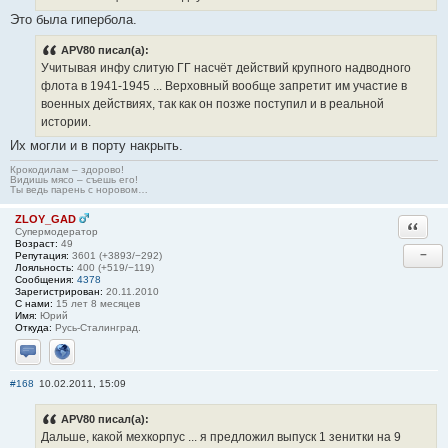
Это была гипербола.
APV80 писал(а):
Учитывая инфу слитую ГГ насчёт действий крупного надводного
флота в 1941-1945 ... Верховный вообще запретит им участие в
военных действиях, так как он позже поступил и в реальной
истории.
Их могли и в порту накрыть.
Крокодилам – здорово!
Видишь мясо – съешь его!
Ты ведь парень с норовом…
ZLOY_GAD
Ответи
Супермодератор
Возраст:
49
−
Репутация:
3601 (+3893/−292)
Лояльность:
400 (+519/−119)
Сообщения:
4378
Зарегистрирован:
20.11.2010
С нами:
15 лет 8 месяцев
Имя:
Юрий
Откуда:
Русь-Сталинград.
Отправить личное сообщение
Сайт
#168
10.02.2011, 15:09
APV80 писал(а):
Дальше, какой мехкорпус ... я предложил выпуск 1 зенитки на 9