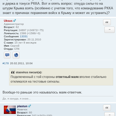
и держа в тонусе РККА. Вот и опять вопрос: откуда силы-то на
штурм Крыма взять (особенно с учетом того, что командование РККА
знает о причинах поражения войск в Крыму и может их устранить)?
Uksus
Ответи
Администратор
Возраст:
62
−
Репутация:
24897 (+24972/−75)
Лояльность:
1586 (+1586/−0)
Сообщения:
13331
Зарегистрирован:
20.11.2010
С нами:
15 лет 8 месяцев
Имя:
Сергей
Откуда:
СПб
Отправить личное сообщение
Сайт
#178
20.02.2011, 10:04
stasvirus писал(а):
Подключенный с той стороны
ответный маяк
вполне стабильно
откликался на тестовые сигналы.
Вообще-то раньше это называлось маяк-ответчик.
Да, я зануда, я знаю...
plastun
Ответи
Новичок
Возраст:
60
−
Репутация:
242 (+342/−100)