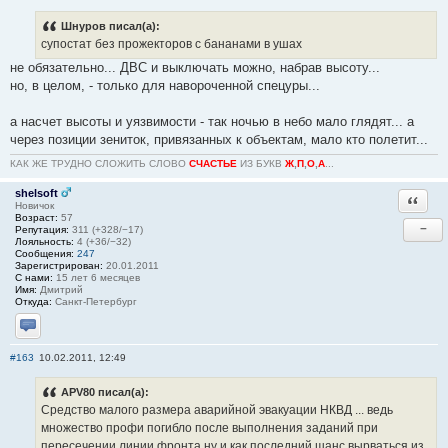
Шнуров писал(а):
супостат без прожекторов с бананами в ушах
не обязательно... ДВС и выключать можно, набрав высоту...
но, в целом, - только для навороченной спецуры...
а насчет высоты и уязвимости - так ночью в небо мало глядят... а
через позиции зениток, привязанных к объектам, мало кто полетит...
КАК ЖЕ ТРУДНО СЛОЖИТЬ СЛОВО
СЧАСТЬЕ
ИЗ БУКВ
Ж
,
П
,
О
,
А
...
shelsoft
Ответи
Новичок
Возраст:
57
−
Репутация:
311 (+328/−17)
Лояльность:
4 (+36/−32)
Сообщения:
247
Зарегистрирован:
20.01.2011
С нами:
15 лет 6 месяцев
Имя:
Дмитрий
Откуда:
Санкт-Петербург
Отправить личное сообщение
#163
10.02.2011, 12:49
APV80 писал(а):
Средство малого размера аварийной эвакуации НКВД ... ведь
множество профи погибло после выполнения заданий при
пересечении линии фронта ну и как последний шанс вырваться из