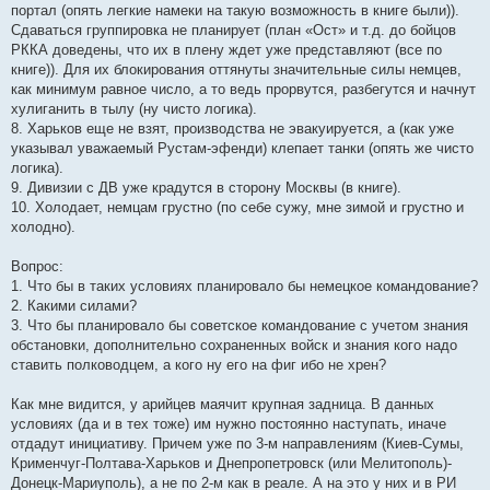
портал (опять легкие намеки на такую возможность в книге были)).
Сдаваться группировка не планирует (план «Ост» и т.д. до бойцов
РККА доведены, что их в плену ждет уже представляют (все по
книге)). Для их блокирования оттянуты значительные силы немцев,
как минимум равное число, а то ведь прорвутся, разбегутся и начнут
хулиганить в тылу (ну чисто логика).
8. Харьков еще не взят, производства не эвакуируется, а (как уже
указывал уважаемый Рустам-эфенди) клепает танки (опять же чисто
логика).
9. Дивизии с ДВ уже крадутся в сторону Москвы (в книге).
10. Холодает, немцам грустно (по себе сужу, мне зимой и грустно и
холодно).
Вопрос:
1. Что бы в таких условиях планировало бы немецкое командование?
2. Какими силами?
3. Что бы планировало бы советское командование с учетом знания
обстановки, дополнительно сохраненных войск и знания кого надо
ставить полководцем, а кого ну его на фиг ибо не хрен?
Как мне видится, у арийцев маячит крупная задница. В данных
условиях (да и в тех тоже) им нужно постоянно наступать, иначе
отдадут инициативу. Причем уже по 3-м направлениям (Киев-Сумы,
Крименчуг-Полтава-Харьков и Днепропетровск (или Мелитополь)-
Донецк-Мариуполь), а не по 2-м как в реале. А на это у них и в РИ