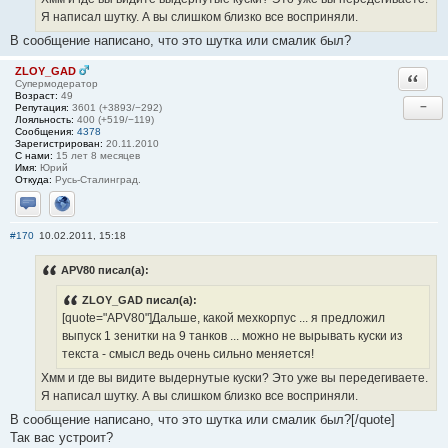
Я написал шутку. А вы слишком близко все восприняли.
В сообщение написано, что это шутка или смалик был?
ZLOY_GAD
Ответи
Супермодератор
Возраст:
49
−
Репутация:
3601 (+3893/−292)
Лояльность:
400 (+519/−119)
Сообщения:
4378
Зарегистрирован:
20.11.2010
С нами:
15 лет 8 месяцев
Имя:
Юрий
Откуда:
Русь-Сталинград.
Отправить личное сообщение
Сайт
#170
10.02.2011, 15:18
APV80 писал(а):
ZLOY_GAD писал(а):
[quote="APV80"]Дальше, какой мехкорпус ... я предложил
выпуск 1 зенитки на 9 танков ... можно не вырывать куски из
текста - смысл ведь очень сильно меняется!
Хмм и где вы видите выдернутые куски? Это уже вы передегиваете.
Я написал шутку. А вы слишком близко все восприняли.
В сообщение написано, что это шутка или смалик был?[/quote]
Так вас устроит?