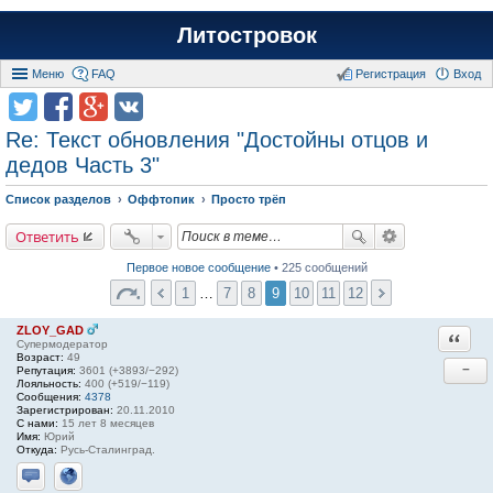
Литостровок
Меню
FAQ
Регистрация
Вход
Re: Текст обновления "Достойны отцов и
дедов Часть 3"
Список разделов
Оффтопик
Просто трёп
Ответить
Первое новое сообщение
• 225 сообщений
1
…
7
8
9
10
11
12
ZLOY_GAD
Ответи
Супермодератор
Возраст:
49
−
Репутация:
3601 (+3893/−292)
Лояльность:
400 (+519/−119)
Сообщения:
4378
Зарегистрирован:
20.11.2010
С нами:
15 лет 8 месяцев
Имя:
Юрий
Откуда:
Русь-Сталинград.
Отправить личное сообщение
Сайт