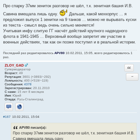
Про спарку 37мм зениток разговор не шёл, т.к. зенитная башня И.В.
Савина вмещала лишь одну.
Дальше, какой мехкорпус ... я
предложил выпуск 1 зенитки на 9 танков ... можно не вырывать куски
из текста - смысл ведь очень сильно меняется!
Учитывая инфу слитую ГГ насчёт действий крупного надводного
флота в 1941-1945 ... Верховный вообще запретит им участие в
военных действиях, так как он позже поступил и в реальной истории.
Последний раз редактировалось
APV80
10.02.2011, 15:05, всего редактировалось 1
раз.
ZLOY_GAD
Ответи
Супермодератор
Возраст:
49
−
Репутация:
3601 (+3893/−292)
Лояльность:
400 (+519/−119)
Сообщения:
4378
Зарегистрирован:
20.11.2010
С нами:
15 лет 8 месяцев
Имя:
Юрий
Откуда:
Русь-Сталинград.
Отправить личное сообщение
Сайт
#167
10.02.2011, 15:04
APV80 писал(а):
Про спарку 37мм зениток разговор не шёл, т.к. зенитная башня И.В.
Савина вмещала лишь одну.