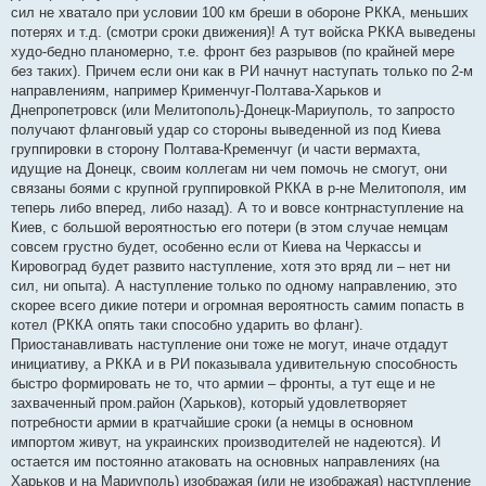
сил не хватало при условии 100 км бреши в обороне РККА, меньших
потерях и т.д. (смотри сроки движения)! А тут войска РККА выведены
худо-бедно планомерно, т.е. фронт без разрывов (по крайней мере
без таких). Причем если они как в РИ начнут наступать только по 2-м
направлениям, например Крименчуг-Полтава-Харьков и
Днепропетровск (или Мелитополь)-Донецк-Мариуполь, то запросто
получают фланговый удар со стороны выведенной из под Киева
группировки в сторону Полтава-Кременчуг (и части вермахта,
идущие на Донецк, своим коллегам ни чем помочь не смогут, они
связаны боями с крупной группировкой РККА в р-не Мелитополя, им
теперь либо вперед, либо назад). А то и вовсе контрнаступление на
Киев, с большой вероятностью его потери (в этом случае немцам
совсем грустно будет, особенно если от Киева на Черкассы и
Кировоград будет развито наступление, хотя это вряд ли – нет ни
сил, ни опыта). А наступление только по одному направлению, это
скорее всего дикие потери и огромная вероятность самим попасть в
котел (РККА опять таки способно ударить во фланг).
Приостанавливать наступление они тоже не могут, иначе отдадут
инициативу, а РККА и в РИ показывала удивительную способность
быстро формировать не то, что армии – фронты, а тут еще и не
захваченный пром.район (Харьков), который удовлетворяет
потребности армии в кратчайшие сроки (а немцы в основном
импортом живут, на украинских производителей не надеются). И
остается им постоянно атаковать на основных направлениях (на
Харьков и на Мариуполь) изображая (или не изображая) наступление