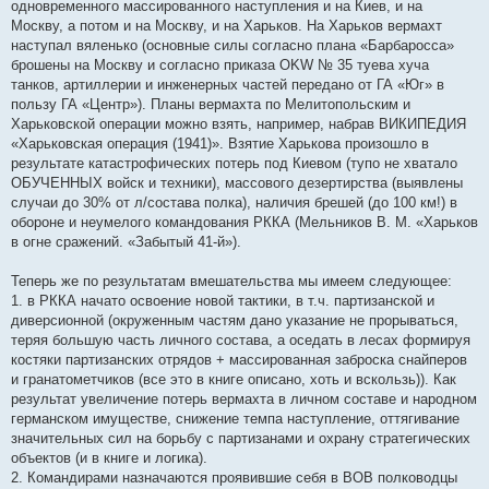
одновременного массированного наступления и на Киев, и на
Москву, а потом и на Москву, и на Харьков. На Харьков вермахт
наступал вяленько (основные силы согласно плана «Барбаросса»
брошены на Москву и согласно приказа OKW № 35 туева хуча
танков, артиллерии и инженерных частей передано от ГА «Юг» в
пользу ГА «Центр»). Планы вермахта по Мелитопольским и
Харьковской операции можно взять, например, набрав ВИКИПЕДИЯ
«Харьковская операция (1941)». Взятие Харькова произошло в
результате катастрофических потерь под Киевом (тупо не хватало
ОБУЧЕННЫХ войск и техники), массового дезертирства (выявлены
случаи до 30% от л/состава полка), наличия брешей (до 100 км!) в
обороне и неумелого командования РККА (Мельников В. М. «Харьков
в огне сражений. «Забытый 41-й»).
Теперь же по результатам вмешательства мы имеем следующее:
1. в РККА начато освоение новой тактики, в т.ч. партизанской и
диверсионной (окруженным частям дано указание не прорываться,
теряя большую часть личного состава, а оседать в лесах формируя
костяки партизанских отрядов + массированная заброска снайперов
и гранатометчиков (все это в книге описано, хоть и вскользь)). Как
результат увеличение потерь вермахта в личном составе и народном
германском имуществе, снижение темпа наступление, оттягивание
значительных сил на борьбу с партизанами и охрану стратегических
объектов (и в книге и логика).
2. Командирами назначаются проявившие себя в ВОВ полководцы