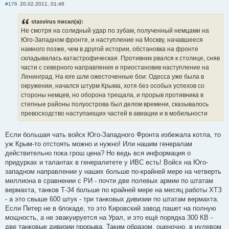
#176
20.02.2011, 01:46
stasvirus писал(а):
Не смотря на солидный удар по зубам, полученный немцами на
Юго-Западном фронте, и наступление на Москву, начавшееся
намного позже, чем в другой истории, обстановка на фронте
складывалась катастрофическая. Противник рвался к столице, сняв
части с северного направления и приостановив наступление на
Ленинград. На юге шли ожесточенные бои: Одесса уже была в
окружении, начался штурм Крыма, хотя без особых успехов со
стороны немцев, но оборона трещала, и прорыв противника в
степные районы полуострова был делом времени, сказывалось
превосходство наступающих частей в авиации и в мобильности
Если большая чать войск Юго-Западного Фронта избежала котла, то
уж Крым-то отстоять можно и нужно! Или нашим генералам
действительно пока грош цена? Но ведь вся информация о
придурках и талантах в генералитете у ИВС есть! Войск на Юго-
западном направлении у наших больше по-крайней мере на четверть
миллиона в сравнении с РИ - почти две полевых армии по штатам
вермахта, танков Т-34 больше по крайней мере на месяц работы ХТЗ
- а это свыше 600 штук - три танковых дивизии по штатам вермахта.
Если Питер не в блокаде, то это Кировский завод пашет на полную
мощность, а не эвакуируется на Урал, и это ещё порядка 300 КВ -
две танковые дивизии прорыва. Таким образом, оценочно, в нулевом