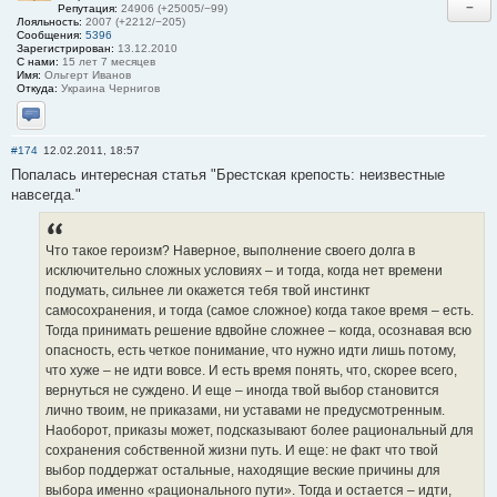
−
Репутация:
24906 (+25005/−99)
Лояльность:
2007 (+2212/−205)
Сообщения:
5396
Зарегистрирован:
13.12.2010
С нами:
15 лет 7 месяцев
Имя:
Ольгерт Иванов
Откуда:
Украина Чернигов
Отправить личное сообщение
#174
12.02.2011, 18:57
Попалась интересная статья "Брестская крепость: неизвестные
навсегда."
Что такое героизм? Наверное, выполнение своего долга в
исключительно сложных условиях – и тогда, когда нет времени
подумать, сильнее ли окажется тебя твой инстинкт
самосохранения, и тогда (самое сложное) когда такое время – есть.
Тогда принимать решение вдвойне сложнее – когда, осознавая всю
опасность, есть четкое понимание, что нужно идти лишь потому,
что хуже – не идти вовсе. И есть время понять, что, скорее всего,
вернуться не суждено. И еще – иногда твой выбор становится
лично твоим, не приказами, ни уставами не предусмотренным.
Наоборот, приказы может, подсказывают более рациональный для
сохранения собственной жизни путь. И еще: не факт что твой
выбор поддержат остальные, находящие веские причины для
выбора именно «рационального пути». Тогда и остается – идти,