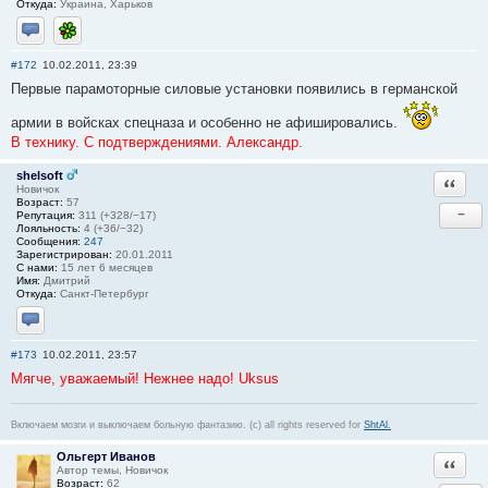
Откуда:
Украина, Харьков
Отправить личное сообщение
ICQ
#172
10.02.2011, 23:39
Первые парамоторные силовые установки появились в германской
армии в войсках спецназа и особенно не афишировались.
В технику. С подтверждениями. Александр.
shelsoft
Ответи
Новичок
Возраст:
57
−
Репутация:
311 (+328/−17)
Лояльность:
4 (+36/−32)
Сообщения:
247
Зарегистрирован:
20.01.2011
С нами:
15 лет 6 месяцев
Имя:
Дмитрий
Откуда:
Санкт-Петербург
Отправить личное сообщение
#173
10.02.2011, 23:57
Мягче, уважаемый! Нежнее надо! Uksus
Включаем мозги и выключаем больную фантазию. (c) all rights reserved for
ShtAl.
Ольгерт Иванов
Ответи
Автор темы, Новичок
Возраст:
62