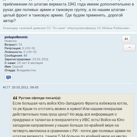
приближении по штатам вермахта 1941 года имеем дополнительено в
руках две полевых армии и танковую группу, а по нашим штатам -
целый фронт и танковую армию. Где будем применять, дорогой
автор?
Командир танковой дивизии СС "Лэ хаим" обергруппенфюрер СС Мойша Рабинович
polupolkovnic
Ответи
Новичок
Возраст:
51
−
Репутация:
0 (+0/−0)
Лояльность:
0 (+0/−0)
Сообщения:
40
Зарегистрирован:
23.01.2011
С нами:
15 лет 6 месяцев
Имя:
Сергей
Откуда:
Владивосток
Отправить личное сообщение
#177
20.02.2011, 09:45
Рустам-эфенди писал(а):
Если большая чать войск Юго-Западного Фронта избежала котла,
то уж Крым-то отстоять можно и нужно! Или нашим генералам
действительно пока грош цена? Но ведь вся информация о
придурках и талантах в генералитете у ИВС есть! Войск на Юго-
западном направлении у наших больше по-крайней мере на
четверть миллиона в сравнении с РИ - почти две полевых армии по
штатам вермахта, танков Т-34 больше по крайней мере на месяц