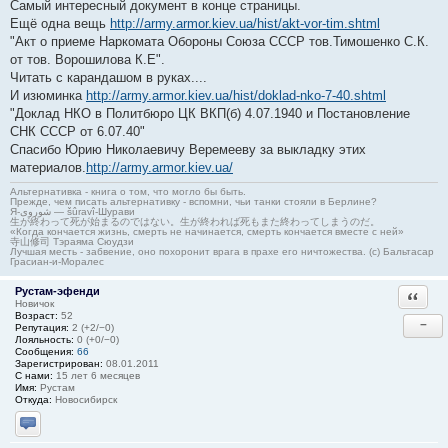
Самый интересный документ в конце страницы.
Ещё одна вещь
http://army.armor.kiev.ua/hist/akt-vor-tim.shtml
"Акт о приеме Наркомата Обороны Союза СССР тов.Тимошенко С.К.
от тов. Ворошилова К.Е".
Читать с карандашом в руках....
И изюминка
http://army.armor.kiev.ua/hist/doklad-nko-7-40.shtml
"Доклад НКО в Политбюро ЦК ВКП(б) 4.07.1940 и Постановление
СНК СССР от 6.07.40"
Спасибо Юрию Николаевичу Веремееву за выкладку этих
материалов.
http://army.armor.kiev.ua/
Альтернативка - книга о том, что могло бы быть.
Прежде, чем писать альтернативку - вспомни, чьи танки стояли в Берлине?
Я-شوروی — šûravî-Шурави
生が終わって死が始まるのではない。生が終われば死もまた終わってしまうのだ。
«Когда кончается жизнь, смерть не начинается, смерть кончается вместе с ней»
寺山修司 Тэраяма Сюудзи
Лучшая месть - забвение, оно похоронит врага в прахе его ничтожества. (с) Бальтасар
Грасиан-и-Моралес
Рустам-эфенди
Ответи
Новичок
Возраст:
52
−
Репутация:
2 (+2/−0)
Лояльность:
0 (+0/−0)
Сообщения:
66
Зарегистрирован:
08.01.2011
С нами:
15 лет 6 месяцев
Имя:
Рустам
Откуда:
Новосибирск
Отправить личное сообщение