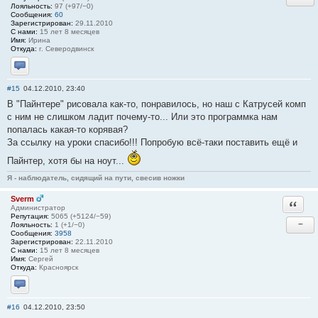
Лояльность:
97 (+97/−0)
Сообщения:
60
Зарегистрирован:
29.11.2010
С нами:
15 лет 8 месяцев
Имя:
Ирина
Откуда:
г. Северодвинск
Отправить личное сообщение
#15
04.12.2010, 23:40
В "Пайнтере" рисовала как-то, понравилось, но наш с Катрусей комп
с ним не слишком ладит почему-то... Или это программка нам
попалась какая-то корявая?
За ссылку на уроки спасибо!!! Попробую всё-таки поставить ещё и
Пайнтер, хотя бы на ноут...
Я - наблюдатель, сидящий на пути, свесив ножки
Sverm
Ответи
Администратор
Репутация:
5065 (+5124/−59)
−
Лояльность:
1 (+1/−0)
Сообщения:
3958
Зарегистрирован:
22.11.2010
С нами:
15 лет 8 месяцев
Имя:
Сергей
Откуда:
Красноярск
Отправить личное сообщение
#16
04.12.2010, 23:50