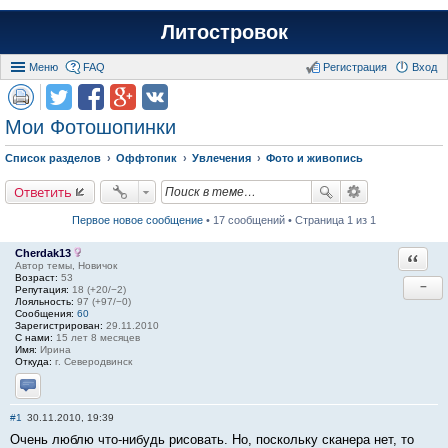
Литостровок
Меню
FAQ
Регистрация
Вход
Мои Фотошопинки
Список разделов
Оффтопик
Увлечения
Фото и живопись
Ответить
Первое новое сообщение
• 17 сообщений • Страница 1 из 1
Cherdak13
Ответи
Автор темы, Новичок
Возраст:
53
−
Репутация:
18 (+20/−2)
Лояльность:
97 (+97/−0)
Сообщения:
60
Зарегистрирован:
29.11.2010
С нами:
15 лет 8 месяцев
Имя:
Ирина
Откуда:
г. Северодвинск
Отправить личное сообщение
#1
30.11.2010, 19:39
Очень люблю что-нибудь рисовать. Но, поскольку сканера нет, то