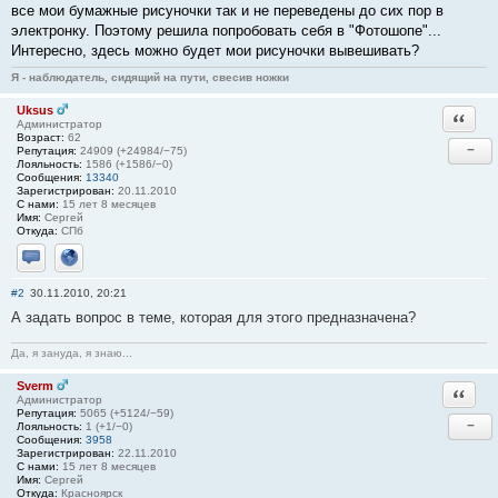
все мои бумажные рисуночки так и не переведены до сих пор в
электронку. Поэтому решила попробовать себя в "Фотошопе"...
Интересно, здесь можно будет мои рисуночки вывешивать?
Я - наблюдатель, сидящий на пути, свесив ножки
Uksus
Ответи
Администратор
Возраст:
62
−
Репутация:
24909 (+24984/−75)
Лояльность:
1586 (+1586/−0)
Сообщения:
13340
Зарегистрирован:
20.11.2010
С нами:
15 лет 8 месяцев
Имя:
Сергей
Откуда:
СПб
Отправить личное сообщение
Сайт
#2
30.11.2010, 20:21
А задать вопрос в теме, которая для этого предназначена?
Да, я зануда, я знаю...
Sverm
Ответи
Администратор
Репутация:
5065 (+5124/−59)
−
Лояльность:
1 (+1/−0)
Сообщения:
3958
Зарегистрирован:
22.11.2010
С нами:
15 лет 8 месяцев
Имя:
Сергей
Откуда:
Красноярск