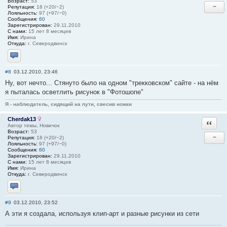
Возраст:
53
−
Репутация:
18 (+20/−2)
Лояльность:
97 (+97/−0)
Сообщения:
60
Зарегистрирован:
29.11.2010
С нами:
15 лет 8 месяцев
Имя:
Ирина
Откуда:
г. Северодвинск
Отправить личное сообщение
#8
03.12.2010, 23:46
Ну, вот нечто... Стянуто было на одном "трекковском" сайте - на нём
я пыталась осветлить рисунок в "Фотошопе"
Я - наблюдатель, сидящий на пути, свесив ножки
Cherdak13
Ответи
Автор темы, Новичок
Возраст:
53
−
Репутация:
18 (+20/−2)
Лояльность:
97 (+97/−0)
Сообщения:
60
Зарегистрирован:
29.11.2010
С нами:
15 лет 8 месяцев
Имя:
Ирина
Откуда:
г. Северодвинск
Отправить личное сообщение
#9
03.12.2010, 23:52
А эти я создала, используя клип-арт и разные рисунки из сети