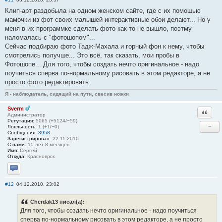
Клип-арт раздобыла на одном женском сайте, где с их помошью
мамочки из фот своих малышей интерактивные обои делают... Но у
меня в их программке сделать фото как-то не вышло, поэтму
наломалась с "фотошопом"...
Сейчас подбираю фото Тадж-Махала и горный фон к нему, чтобы
смотрелись получше... Это всё, так сказать, мои пробы в
Фотошопе... Для того, чтобы создать нечто оригинальное - надо
поучиться сперва по-нормальному рисовать в этом редакторе, а не
просто фото редактировать
Я - наблюдатель, сидящий на пути, свесив ножки
Sverm
Ответи
Администратор
Репутация:
5065 (+5124/−59)
−
Лояльность:
1 (+1/−0)
Сообщения:
3958
Зарегистрирован:
22.11.2010
С нами:
15 лет 8 месяцев
Имя:
Сергей
Откуда:
Красноярск
Отправить личное сообщение
#12
04.12.2010, 23:02
Cherdak13 писал(а):
Для того, чтобы создать нечто оригинальное - надо поучиться
сперва по-нормальному рисовать в этом редакторе, а не просто