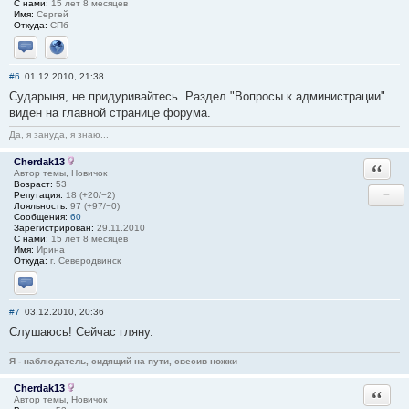
С нами:
15 лет 8 месяцев
Имя:
Сергей
Откуда:
СПб
Отправить личное сообщение
Сайт
#6
01.12.2010, 21:38
Сударыня, не придуривайтесь. Раздел "Вопросы к администрации"
виден на главной странице форума.
Да, я зануда, я знаю...
Cherdak13
Ответи
Автор темы, Новичок
Возраст:
53
−
Репутация:
18 (+20/−2)
Лояльность:
97 (+97/−0)
Сообщения:
60
Зарегистрирован:
29.11.2010
С нами:
15 лет 8 месяцев
Имя:
Ирина
Откуда:
г. Северодвинск
Отправить личное сообщение
#7
03.12.2010, 20:36
Слушаюсь! Сейчас гляну.
Я - наблюдатель, сидящий на пути, свесив ножки
Cherdak13
Ответи
Автор темы, Новичок