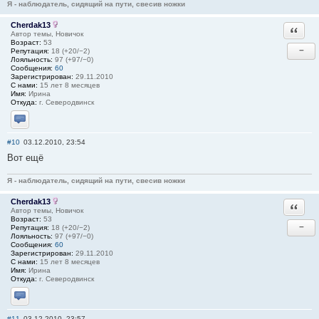
Я - наблюдатель, сидящий на пути, свесив ножки
Cherdak13
Ответи
Автор темы, Новичок
Возраст:
53
−
Репутация:
18 (+20/−2)
Лояльность:
97 (+97/−0)
Сообщения:
60
Зарегистрирован:
29.11.2010
С нами:
15 лет 8 месяцев
Имя:
Ирина
Откуда:
г. Северодвинск
Отправить личное сообщение
#10
03.12.2010, 23:54
Вот ещё
Я - наблюдатель, сидящий на пути, свесив ножки
Cherdak13
Ответи
Автор темы, Новичок
Возраст:
53
−
Репутация:
18 (+20/−2)
Лояльность:
97 (+97/−0)
Сообщения:
60
Зарегистрирован:
29.11.2010
С нами:
15 лет 8 месяцев
Имя:
Ирина
Откуда:
г. Северодвинск
Отправить личное сообщение
#11
03.12.2010, 23:57