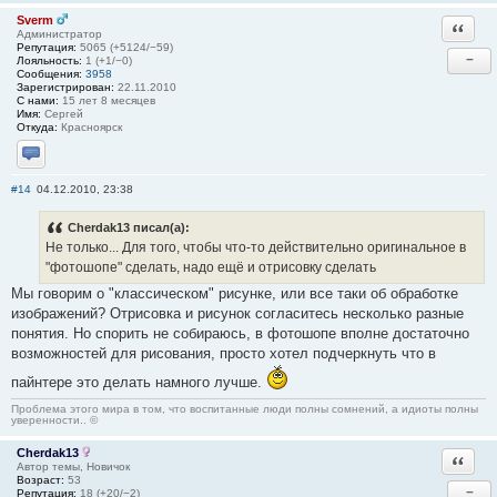
Sverm
Ответи
Администратор
Репутация:
5065 (+5124/−59)
−
Лояльность:
1 (+1/−0)
Сообщения:
3958
Зарегистрирован:
22.11.2010
С нами:
15 лет 8 месяцев
Имя:
Сергей
Откуда:
Красноярск
Отправить личное сообщение
#14
04.12.2010, 23:38
Cherdak13 писал(а):
Не только... Для того, чтобы что-то действительно оригинальное в
"фотошопе" сделать, надо ещё и отрисовку сделать
Мы говорим о "классическом" рисунке, или все таки об обработке
изображений? Отрисовка и рисунок согласитесь несколько разные
понятия. Но спорить не собираюсь, в фотошопе вполне достаточно
возможностей для рисования, просто хотел подчеркнуть что в
пайнтере это делать намного лучше.
Проблема этого мира в том, что воспитанные люди полны сомнений, а идиоты полны
уверенности.. ©
Cherdak13
Ответи
Автор темы, Новичок
Возраст:
53
−
Репутация:
18 (+20/−2)