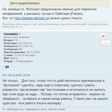
фото редактировать
Гм, вообще-то, Фотошоп преднозначен именно для обработки
изображений, а рисовать лучше в Пайнтере (Painter)...
Вот тут
http://painter.demiart.ru/
можно уроки глянуть.
Проблема этого мира в том, что воспитанные люди полны сомнений, а идиоты полны
уверенности.. ©
Cherdak13
Ответи
Автор темы, Новичок
Возраст:
53
−
Репутация:
18 (+20/−2)
Лояльность:
97 (+97/−0)
Сообщения:
60
Зарегистрирован:
29.11.2010
С нами:
15 лет 8 месяцев
Имя:
Ирина
Откуда:
г. Северодвинск
Отправить личное сообщение
#13
04.12.2010, 23:10
Не только... Для того, чтобы что-то действительно оригинальное в
"фотошопе" сделать, надо ещё и отрисовку сделать суметь -
управлять там всякими там "кисточкками и исхитриться не залезть
при этом куда не надо... Потому что потом исправлять - мороки не
оберёшься... особенно в самом конце работы. У меня уже так вышло
один раз - вся работа пошла насмарку...
Я - наблюдатель, сидящий на пути, свесив ножки