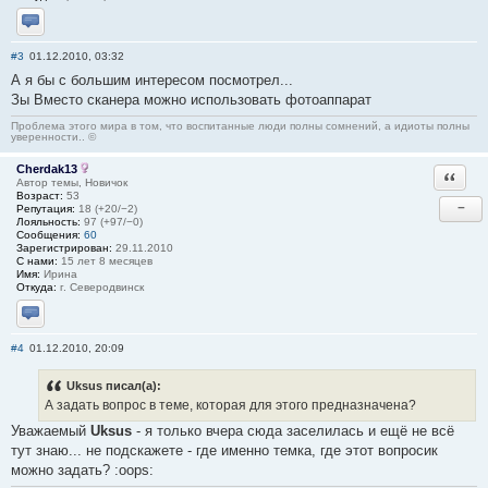
Отправить личное сообщение
#3
01.12.2010, 03:32
А я бы с большим интересом посмотрел...
Зы Вместо сканера можно использовать фотоаппарат
Проблема этого мира в том, что воспитанные люди полны сомнений, а идиоты полны
уверенности.. ©
Cherdak13
Ответи
Автор темы, Новичок
Возраст:
53
−
Репутация:
18 (+20/−2)
Лояльность:
97 (+97/−0)
Сообщения:
60
Зарегистрирован:
29.11.2010
С нами:
15 лет 8 месяцев
Имя:
Ирина
Откуда:
г. Северодвинск
Отправить личное сообщение
#4
01.12.2010, 20:09
Uksus писал(а):
А задать вопрос в теме, которая для этого предназначена?
Уважаемый
Uksus
- я только вчера сюда заселилась и ещё не всё
тут знаю... не подскажете - где именно темка, где этот вопросик
можно задать? :oops: