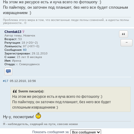
На этом же ресурсе есть и куча всего по фотошопу :)
По пайнтеру, он заточен под планшет, без него все будет сплошным
извращением :)
Проблема этого мира в том, что воспитанные люди полны сомнений, а идиоты полны
уверенности.. ©
Cherdak13
Ответи
Автор темы, Новичок
Возраст:
53
−
Репутация:
18 (+20/−2)
Лояльность:
97 (+97/−0)
Сообщения:
60
Зарегистрирован:
29.11.2010
С нами:
15 лет 8 месяцев
Имя:
Ирина
Откуда:
г. Северодвинск
Отправить личное сообщение
#17
05.12.2010, 10:56
Sverm писал(а):
На этом же ресурсе есть и куча всего по фотошопу :)
По пайнтеру, он заточен под планшет, без него все будет
сплошным извращением :)
Ну-у, посмотрим!
Я - наблюдатель, сидящий на пути, свесив ножки
Показать сообщения за: