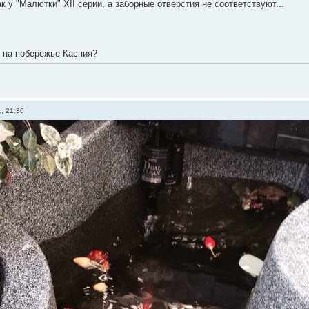
к у "Малютки" XII серии, а заборные отверстия не соответствуют...
о на побережье Каспия?
, 21:36