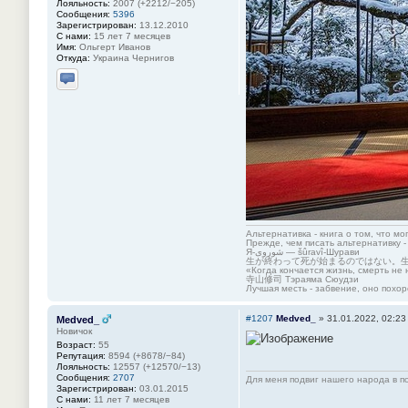
Лояльность:
2007 (+2212/−205)
Сообщения:
5396
Зарегистрирован:
13.12.2010
С нами:
15 лет 7 месяцев
Имя:
Ольгерт Иванов
Откуда:
Украина Чернигов
Отправить личное сообщение
Альтернативка - книга о том, что мо
Прежде, чем писать альтернативку -
Я-شوروی — šûravî-Шурави
生が終わって死が始まるのではない。
«Когда кончается жизнь, смерть не 
寺山修司 Тэраяма Сюудзи
Лучшая месть - забвение, оно похор
#1207
Medved_
»
31.01.2022, 02:23
Medved_
Новичок
Возраст:
55
Репутация:
8594 (+8678/−84)
Лояльность:
12557 (+12570/−13)
Сообщения:
2707
Для меня подвиг нашего народа в по
Зарегистрирован:
03.01.2015
С нами:
11 лет 7 месяцев