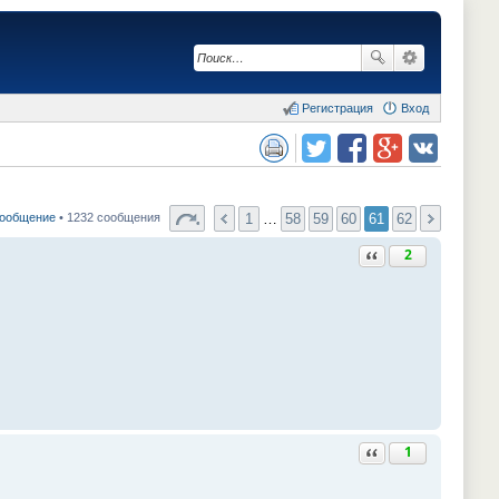
Регистрация
Вход
сия для печати
Поделиться в twitter.com
Поделиться в facebook.com
Поделиться в Google Plus
Поделиться в vk.com
1
…
58
59
60
61
62
сообщение
• 1232 сообщения
Ответить с цитатой
2
Ответить с цитатой
1