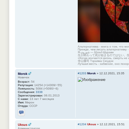
Альтернативка - книга о том, что мо
Прежде, чем писать альтернативку -
Я-شوروی — šûravî-Шурави
生が終わって死が始まるのではない。
«Когда кончается жизнь, смерть не 
寺山修司 Тэраяма Сюудзи
Лучшая месть - забвение, оно похор
#1203
Morok
»
12.12.2021, 15:35
Morok
Новичок
Возраст:
54
Репутация:
14254 (+14309/−55)
Лояльность:
5084 (+5090/−6)
Сообщения:
3338
Зарегистрирован:
06.01.2013
С нами:
13 лет 7 месяцев
Имя:
Мирон
Откуда:
СССР
Отправить личное сообщение
#1204
Uksus
»
12.12.2021, 15:51
Uksus
Администратор