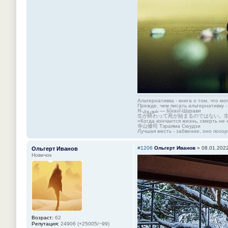
Альтернативка - книга о том, что мо
Прежде, чем писать альтернативку -
Я-شوروی — šûravî-Шурави
生が終わって死が始まるのではない。
«Когда кончается жизнь, смерть не 
寺山修司 Тэраяма Сюудзи
Лучшая месть - забвение, оно похор
#1206
Ольгерт Иванов
»
08.01.2022
Ольгерт Иванов
Новичок
Возраст:
62
Репутация:
24906 (+25005/−99)