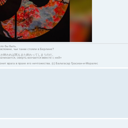
гло бы быть.
 вспомни, чьи танки стояли в Берлине?
生が終われば死もまた終わってしまうのだ。
начинается, смерть кончается вместе с ней»
онит врага в прахе его ничтожества. (с) Бальтасар Грасиан-и-Моралес