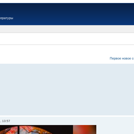
тературы
Вер
Первое новое 
, 13:57