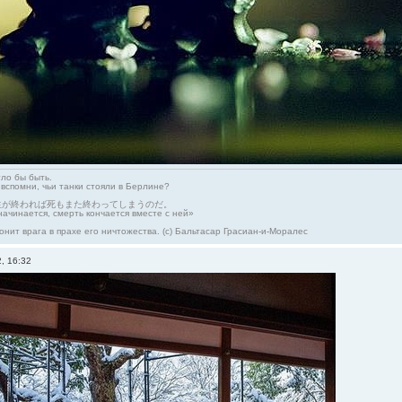
гло бы быть.
 вспомни, чьи танки стояли в Берлине?
生が終われば死もまた終わってしまうのだ。
начинается, смерть кончается вместе с ней»
онит врага в прахе его ничтожества. (с) Бальтасар Грасиан-и-Моралес
, 16:32