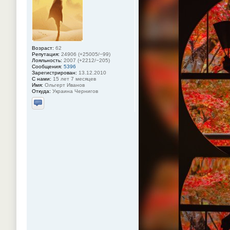
Возраст:
62
Репутация:
24906 (+25005/−99)
Лояльность:
2007 (+2212/−205)
Сообщения:
5396
Зарегистрирован:
13.12.2010
С нами:
15 лет 7 месяцев
Имя:
Ольгерт Иванов
Откуда:
Украина Чернигов
Отправить личное сообщение