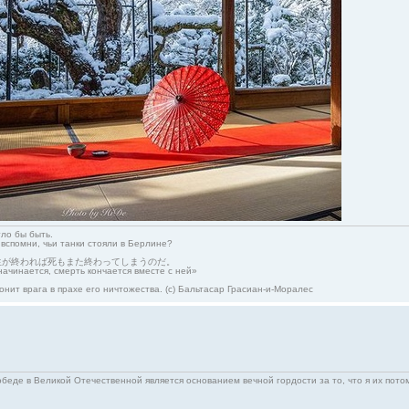
гло бы быть.
 вспомни, чьи танки стояли в Берлине?
生が終われば死もまた終わってしまうのだ。
начинается, смерть кончается вместе с ней»
онит врага в прахе его ничтожества. (с) Бальтасар Грасиан-и-Моралес
беде в Великой Отечественной является основанием вечной гордости за то, что я их пото