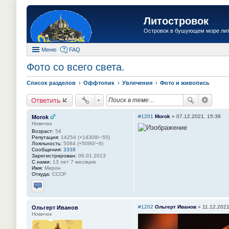
Литостровок
Островок в бушующем море ли
Меню
FAQ
Фото со всего света.
Список разделов
Оффтопик
Увлечения
Фото и живопись
Ответить
#1201
Morok
»
07.12.2021, 15:39
Morok
Новичок
Возраст:
54
Репутация:
14254 (+14309/−55)
Лояльность:
5084 (+5090/−6)
Сообщения:
3338
Зарегистрирован:
06.01.2013
С нами:
13 лет 7 месяцев
Имя:
Мирон
Откуда:
СССР
Отправить личное сообщение
#1202
Ольгерт Иванов
»
11.12.2021
Ольгерт Иванов
Новичок