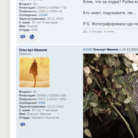
Блин, что за лодка? Рубка ка
Возраст:
62
Репутация:
24909 (+24984/−75)
Лояльность:
1586 (+1586/−0)
Кто знает, подскажите, пж...
Сообщения:
13339
Зарегистрирован:
20.11.2010
С нами:
15 лет 8 месяцев
P.S. Фотографировали где-т
Имя:
Сергей
Откуда:
СПб
Да, я зануда, я знаю...
Отправить личное сообщение
Сайт
#1205
Ольгерт Иванов
»
14.12.2021
Ольгерт Иванов
Новичок
Возраст:
62
Репутация:
24906 (+25005/−99)
Лояльность:
2007 (+2212/−205)
Сообщения:
5396
Зарегистрирован:
13.12.2010
С нами:
15 лет 7 месяцев
Имя:
Ольгерт Иванов
Откуда:
Украина Чернигов
Отправить личное сообщение