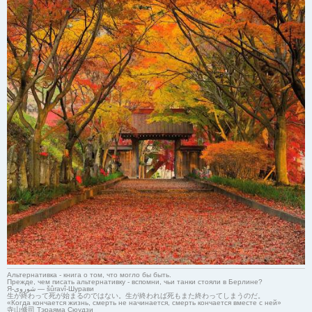
Альтернативка - книга о том, что могло бы быть.
Прежде, чем писать альтернативку - вспомни, чьи танки стояли в Берлине?
Я-شوروی — šûravî-Шурави
生が終わって死が始まるのではない。生が終われば死もまた終わってしまうのだ。
«Когда кончается жизнь, смерть не начинается, смерть кончается вместе с ней»
寺山修司 Тэраяма Сюудзи