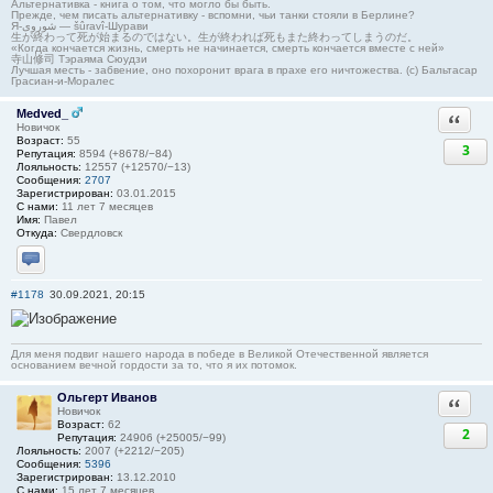
Альтернативка - книга о том, что могло бы быть.
Прежде, чем писать альтернативку - вспомни, чьи танки стояли в Берлине?
Я-شوروی — šûravî-Шурави
生が終わって死が始まるのではない。生が終われば死もまた終わってしまうのだ。
«Когда кончается жизнь, смерть не начинается, смерть кончается вместе с ней»
寺山修司 Тэраяма Сюудзи
Лучшая месть - забвение, оно похоронит врага в прахе его ничтожества. (с) Бальтасар
Грасиан-и-Моралес
Medved_
Ответи
Новичок
Возраст:
55
3
Репутация:
8594 (+8678/−84)
Лояльность:
12557 (+12570/−13)
Сообщения:
2707
Зарегистрирован:
03.01.2015
С нами:
11 лет 7 месяцев
Имя:
Павел
Откуда:
Свердловск
Отправить личное сообщение
#1178
30.09.2021, 20:15
Для меня подвиг нашего народа в победе в Великой Отечественной является
основанием вечной гордости за то, что я их потомок.
Ольгерт Иванов
Ответи
Новичок
Возраст:
62
2
Репутация:
24906 (+25005/−99)
Лояльность:
2007 (+2212/−205)
Сообщения:
5396
Зарегистрирован:
13.12.2010
С нами:
15 лет 7 месяцев