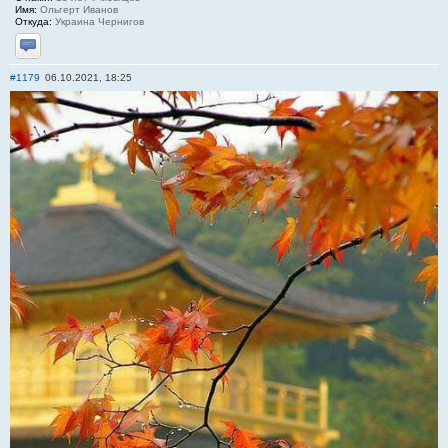
Имя:
Ольгерт Иванов
Откуда:
Украина Чернигов
Отправить личное сообщение
#1179
06.10.2021, 18:25