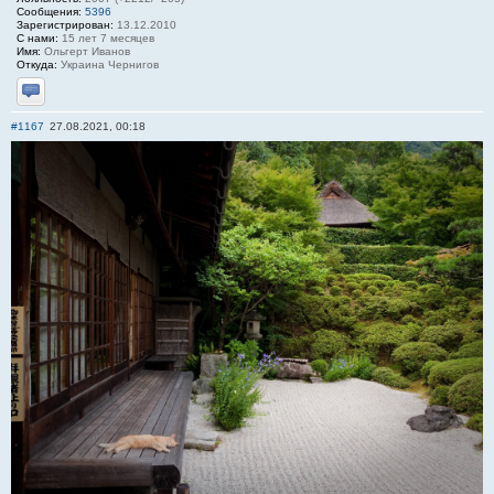
Сообщения:
5396
Зарегистрирован:
13.12.2010
С нами:
15 лет 7 месяцев
Имя:
Ольгерт Иванов
Откуда:
Украина Чернигов
Отправить личное сообщение
#1167
27.08.2021, 00:18