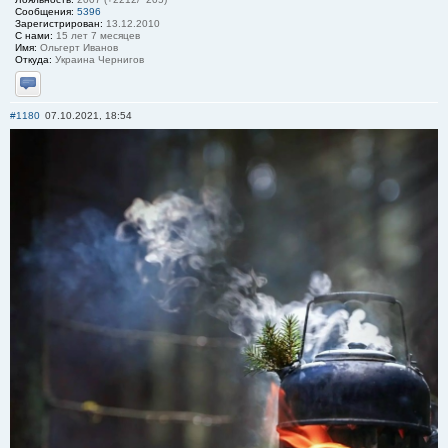
Сообщения:
5396
Зарегистрирован:
13.12.2010
С нами:
15 лет 7 месяцев
Имя:
Ольгерт Иванов
Откуда:
Украина Чернигов
Отправить личное сообщение
#1180
07.10.2021, 18:54