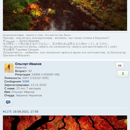
Альтернативка - книга о том, что могло бы быть.
Прежде, чем писать альтернативку - вспомни, чьи танки стояли в Берлине?
Я-شوروی — šûravî-Шурави
生が終わって死が始まるのではない。生が終われば死もまた終わってしまうのだ。
«Когда кончается жизнь, смерть не начинается, смерть кончается вместе с ней»
寺山修司 Тэраяма Сюудзи
Лучшая месть - забвение, оно похоронит врага в прахе его ничтожества. (с) Бальтасар
Грасиан-и-Моралес
Ольгерт Иванов
Ответи
Новичок
Возраст:
62
3
Репутация:
24906 (+25005/−99)
Лояльность:
2007 (+2212/−205)
Сообщения:
5396
Зарегистрирован:
13.12.2010
С нами:
15 лет 7 месяцев
Имя:
Ольгерт Иванов
Откуда:
Украина Чернигов
Отправить личное сообщение
#1175
19.09.2021, 17:58