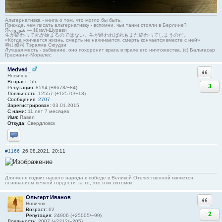
Альтернативка - книга о том, что могло бы быть.
Прежде, чем писать альтернативку - вспомни, чьи танки стояли в Берлине?
Я-شوروی — šûravî-Шурави
生が終わって死が始まるのではない。生が終われば死もまた終わってしまうのだ。
«Когда кончается жизнь, смерть не начинается, смерть кончается вместе с ней»
寺山修司 Тэраяма Сюудзи
Лучшая месть - забвение, оно похоронит врага в прахе его ничтожества. (с) Бальтасар
Грасиан-и-Моралес
Medved_
Ответи
Новичок
Возраст:
55
3
Репутация:
8594 (+8678/−84)
Лояльность:
12557 (+12570/−13)
Сообщения:
2707
Зарегистрирован:
03.01.2015
С нами:
11 лет 7 месяцев
Имя:
Павел
Откуда:
Свердловск
Отправить личное сообщение
#1166
26.08.2021, 20:11
Для меня подвиг нашего народа в победе в Великой Отечественной является
основанием вечной гордости за то, что я их потомок.
Ольгерт Иванов
Ответи
Новичок
Возраст:
62
2
Репутация:
24906 (+25005/−99)
Лояльность:
2007 (+2212/−205)