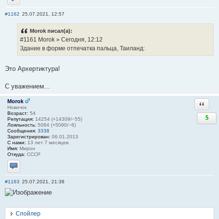
Отправить личное сообщение
#1162
25.07.2021, 12:57
Morok писал(а):
#1161 Morok » Сегодня, 12:12
Здание в форме отпечатка пальца, Таиланд:
Это Архертиктура!
С уважением...
Morok
Ответи
Новичок
Возраст:
54
5
Репутация:
14254 (+14309/−55)
Лояльность:
5084 (+5090/−6)
Сообщения:
3338
Зарегистрирован:
06.01.2013
С нами:
13 лет 7 месяцев
Имя:
Мирон
Откуда:
СССР
Отправить личное сообщение
#1163
25.07.2021, 21:38
Спойлер