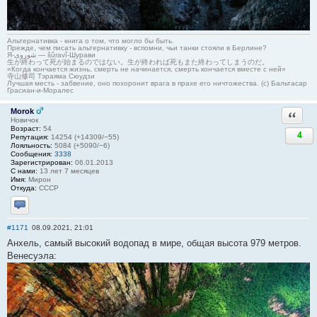
Альтернативка - книга о том, что могло бы быть.
Прежде, чем писать альтернативку - вспомни, чьи танки стояли в Берлине?
Я-شوروی — šûravî-Шурави
生が終わって死が始まるのではない。生が終われば死もまた終わってしまうのだ。
«Когда кончается жизнь, смерть не начинается, смерть кончается вместе с ней»
寺山修司 Тэраяма Сюудзи
Лучшая месть - забвение, оно похоронит врага в прахе его ничтожества. (с) Бальтасар
Грасиан-и-Моралес
Morok
Ответи
Новичок
Возраст:
54
4
Репутация:
14254 (+14309/−55)
Лояльность:
5084 (+5090/−6)
Сообщения:
3338
Зарегистрирован:
06.01.2013
С нами:
13 лет 7 месяцев
Имя:
Мирон
Откуда:
СССР
Отправить личное сообщение
#1171
08.09.2021, 21:01
Анхель, самый высокий водопад в мире, общая высота 979 метров.
Венесуэла: