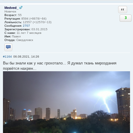
Medved_
Ответи
Новичок
Возраст:
55
3
Репутация:
8594 (+8678/−84)
Лояльность:
12557 (+12570/−13)
Сообщения:
2707
Зарегистрирован:
03.01.2015
С нами:
11 лет 7 месяцев
Имя:
Павел
Откуда:
Свердловск
Отправить личное сообщение
#1164
06.08.2021, 14:26
Вы бы знали как у нас грохотало... Я думал ткань мироздания
порвётся нахрен...