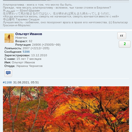
Альтернативка - книга о том, что могло бы быть.
Прежде, чем писать альтернативку - вспомни, чьи танки стояли в Берлине?
Я-شوروی — šûravî-Шурави
生が終わって死が始まるのではない。生が終われば死もまた終わってしまうのだ。
«Когда кончается жизнь, смерть не начинается, смерть кончается вместе с ней»
寺山修司 Тэраяма Сюудзи
Лучшая месть - забвение, оно похоронит врага в прахе его ничтожества. (с) Бальтасар
Грасиан-и-Моралес
Ольгерт Иванов
Ответи
Новичок
Возраст:
62
2
Репутация:
24906 (+25005/−99)
Лояльность:
2007 (+2212/−205)
Сообщения:
5396
Зарегистрирован:
13.12.2010
С нами:
15 лет 7 месяцев
Имя:
Ольгерт Иванов
Откуда:
Украина Чернигов
Отправить личное сообщение
#1168
31.08.2021, 05:51