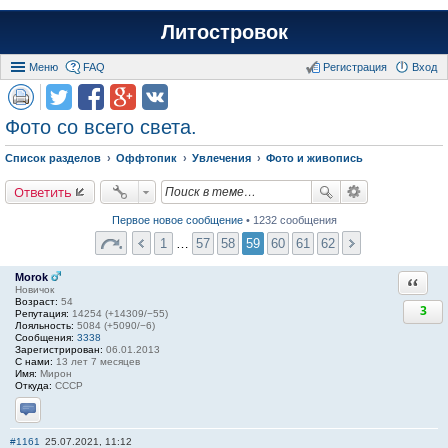
Литостровок
Меню
FAQ
Регистрация
Вход
Фото со всего света.
Список разделов
Оффтопик
Увлечения
Фото и живопись
Ответить
Первое новое сообщение
• 1232 сообщения
1
…
57
58
59
60
61
62
Morok
Ответи
Новичок
Возраст:
54
3
Репутация:
14254 (+14309/−55)
Лояльность:
5084 (+5090/−6)
Сообщения:
3338
Зарегистрирован:
06.01.2013
С нами:
13 лет 7 месяцев
Имя:
Мирон
Откуда:
СССР
Отправить личное сообщение
#1161
25.07.2021, 11:12