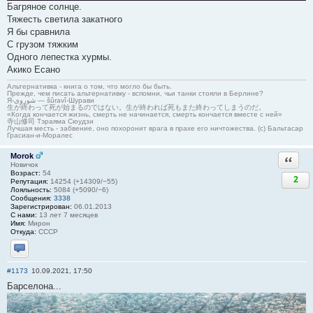
Багряное солнце.
Тяжесть светила закатного
Я бы сравнила
С грузом тяжким
Одного лепестка хурмы.
Акико Есано
Альтернативка - книга о том, что могло бы быть.
Прежде, чем писать альтернативку - вспомни, чьи танки стояли в Берлине?
Я-شوروی — šûravî-Шурави
生が終わって死が始まるのではない。生が終われば死もまた終わってしまうのだ。
«Когда кончается жизнь, смерть не начинается, смерть кончается вместе с ней»
寺山修司 Тэраяма Сюудзи
Лучшая месть - забвение, оно похоронит врага в прахе его ничтожества. (с) Бальтасар
Грасиан-и-Моралес
Morok
Ответи
Новичок
Возраст:
54
2
Репутация:
14254 (+14309/−55)
Лояльность:
5084 (+5090/−6)
Сообщения:
3338
Зарегистрирован:
06.01.2013
С нами:
13 лет 7 месяцев
Имя:
Мирон
Откуда:
СССР
Отправить личное сообщение
#1173
10.09.2021, 17:50
Барселона...