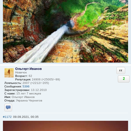
Ольгерт Иванов
Ответи
Новичок
Возраст:
62
2
Репутация:
24906 (+25005/−99)
Лояльность:
2007 (+2212/−205)
Сообщения:
5396
Зарегистрирован:
13.12.2010
С нами:
15 лет 7 месяцев
Имя:
Ольгерт Иванов
Откуда:
Украина Чернигов
Отправить личное сообщение
#1172
09.09.2021, 00:35