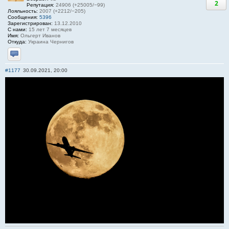
2
Репутация:
24906 (+25005/−99)
Лояльность:
2007 (+2212/−205)
Сообщения:
5396
Зарегистрирован:
13.12.2010
С нами:
15 лет 7 месяцев
Имя:
Ольгерт Иванов
Откуда:
Украина Чернигов
Отправить личное сообщение
#1177
30.09.2021, 20:00