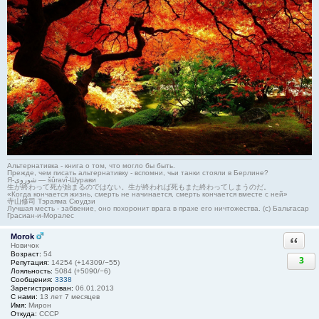
Альтернативка - книга о том, что могло бы быть.
Прежде, чем писать альтернативку - вспомни, чьи танки стояли в Берлине?
Я-شوروی — šûravî-Шурави
生が終わって死が始まるのではない。生が終われば死もまた終わってしまうのだ。
«Когда кончается жизнь, смерть не начинается, смерть кончается вместе с ней»
寺山修司 Тэраяма Сюудзи
Лучшая месть - забвение, оно похоронит врага в прахе его ничтожества. (с) Бальтасар
Грасиан-и-Моралес
Morok
Ответи
Новичок
Возраст:
54
3
Репутация:
14254 (+14309/−55)
Лояльность:
5084 (+5090/−6)
Сообщения:
3338
Зарегистрирован:
06.01.2013
С нами:
13 лет 7 месяцев
Имя:
Мирон
Откуда:
СССР