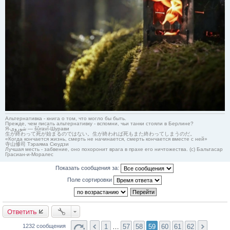
Альтернативка - книга о том, что могло бы быть.
Прежде, чем писать альтернативку - вспомни, чьи танки стояли в Берлине?
Я-شوروی — šûravî-Шурави
生が終わって死が始まるのではない。生が終われば死もまた終わってしまうのだ。
«Когда кончается жизнь, смерть не начинается, смерть кончается вместе с ней»
寺山修司 Тэраяма Сюудзи
Лучшая месть - забвение, оно похоронит врага в прахе его ничтожества. (с) Бальтасар
Грасиан-и-Моралес
Показать сообщения за:
Поле сортировки
Ответить
1
…
57
58
59
60
61
62
1232 сообщения