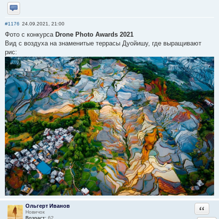
Отправить личное сообщение
#1176
24.09.2021, 21:00
Фото с конкурса
Drone Photo Awards 2021
Вид с воздуха на знаменитые террасы Дуойишу, где выращивают
рис:
Ольгерт Иванов
Ответи
Новичок
Возраст:
62