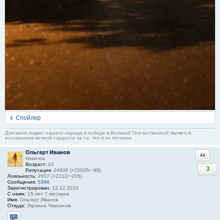
Спойлер
Для меня подвиг нашего народа в победе в Великой Отечественной является
основанием вечной гордости за то, что я их потомок.
Ольгерт Иванов
Ответи
Новичок
Возраст:
62
3
Репутация:
24906 (+25005/−99)
Лояльность:
2007 (+2212/−205)
Сообщения:
5396
Зарегистрирован:
13.12.2010
С нами:
15 лет 7 месяцев
Имя:
Ольгерт Иванов
Откуда:
Украина Чернигов