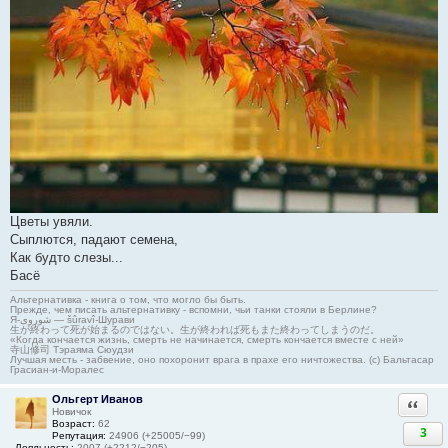
Цветы увяли.
Сыплются, падают семена,
Как будто слезы...
Басё
Альтернативка - книга о том, что могло бы быть.
Прежде, чем писать альтернативку - вспомни, чьи танки стояли в Берлине?
Я-شوروی — šûravî-Шурави
生が終わって死が始まるのではない。生が終われば死もまた終わってしまうのだ。
«Когда кончается жизнь, смерть не начинается, смерть кончается вместе с ней»
寺山修司 Тэраяма Сюудзи
Лучшая месть - забвение, оно похоронит врага в прахе его ничтожества. (с) Бальтасар
Грасиан-и-Моралес
Ольгерт Иванов
Ответи
Новичок
Возраст:
62
3
Репутация:
24906 (+25005/−99)
Лояльность:
2007 (+2212/−205)