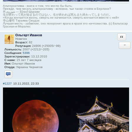
Альтернативка - книга о том, что могло бы быть.
Прежде, чем писать альтернативку - вспомни, чьи танки стояли в Берлине?
Я-شوروی — šûravî-Шурави
生が終わって死が始まるのではない。生が終われば死もまた終わってしまうのだ。
«Когда кончается жизнь, смерть не начинается, смерть кончается вместе с ней»
寺山修司 Тэраяма Сюудзи
Лучшая месть - забвение, оно похоронит врага в прахе его ничтожества. (с) Бальтасар
Грасиан-и-Моралес
Ольгерт Иванов
Ответи
Новичок
Возраст:
62
−
Репутация:
24906 (+25005/−99)
Лояльность:
2007 (+2212/−205)
Сообщения:
5396
Зарегистрирован:
13.12.2010
С нами:
15 лет 7 месяцев
Имя:
Ольгерт Иванов
Откуда:
Украина Чернигов
Отправить личное сообщение
#1227
10.11.2022, 22:33