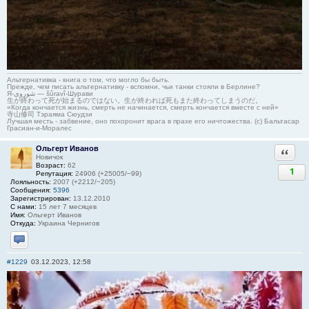
Альтернативка - книга о том, что могло бы быть.
Прежде, чем писать альтернативку - вспомни, чьи танки стояли в Берлине?
Я-شوروی — šûravî-Шурави
生が終わって死が始まるのではない。生が終われば死もまた終わってしまうのだ。
«Когда кончается жизнь, смерть не начинается, смерть кончается вместе с ней»
寺山修司 Тэраяма Сюудзи
Лучшая месть - забвение, оно похоронит врага в прахе его ничтожества. (с) Бальтасар
Грасиан-и-Моралес
Ольгерт Иванов
Ответи
Новичок
Возраст:
62
1
Репутация:
24906 (+25005/−99)
Лояльность:
2007 (+2212/−205)
Сообщения:
5396
Зарегистрирован:
13.12.2010
С нами:
15 лет 7 месяцев
Имя:
Ольгерт Иванов
Откуда:
Украина Чернигов
Отправить личное сообщение
#1229
03.12.2023, 12:58