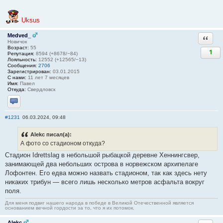
Uksus
Medved_
Ответи
Новичок
Возраст:
55
1
Репутация:
8594 (+8678/−84)
Лояльность:
12552 (+12565/−13)
Сообщения:
2706
Зарегистрирован:
03.01.2015
С нами:
11 лет 7 месяцев
Имя:
Павел
Откуда:
Свердловск
Отправить личное сообщение
#1231
06.03.2024, 09:48
Alekc писал(а):
А фото со стадионом откуда?
Стадион Idrettslag в небольшой рыбацкой деревне Хеннингсвер,
занимающей два небольших острова в норвежском архипелаге
Лофонтен. Его едва можно назвать стадионом, так как здесь нету
никаких трибун — всего лишь несколько метров асфальта вокруг
поля.
Для меня подвиг нашего народа в победе в Великой Отечественной является
основанием вечной гордости за то, что я их потомок.
Alekc