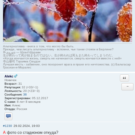
Альтернативка - книга о том, что могло бы быть.
Прежде, чем писать альтернативку - вспомни, чьи танки стояли в Берлине?
Я-شوروی — šûravî-Шурави
生が終わって死が始まるのではない。生が終われば死もまた終わってしまうのだ。
«Когда кончается жизнь, смерть не начинается, смерть кончается вместе с ней»
寺山修司 Тэраяма Сюудзи
Лучшая месть - забвение, оно похоронит врага в прахе его ничтожества. (с) Бальтасар
Грасиан-и-Моралес
Alekc
Ответи
Новичок
Возраст:
31
−
Репутация:
32 (+33/−1)
Лояльность:
20 (+23/−3)
Сообщения:
36
Зарегистрирован:
05.12.2017
С нами:
8 лет 8 месяцев
Имя:
Алекс
Откуда:
Россия
Отправить личное сообщение
#1230
29.02.2024, 19:03
А
фото со стадионом откуда?