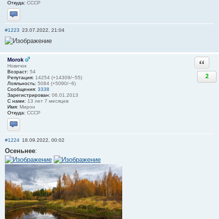
Откуда:
СССР
Отправить личное сообщение
#1223
23.07.2022, 21:04
Morok
Ответи
Новичок
Возраст:
54
2
Репутация:
14254 (+14309/−55)
Лояльность:
5084 (+5090/−6)
Сообщения:
3338
Зарегистрирован:
06.01.2013
С нами:
13 лет 7 месяцев
Имя:
Мирон
Откуда:
СССР
Отправить личное сообщение
#1224
18.09.2022, 00:02
Осеньнее
: