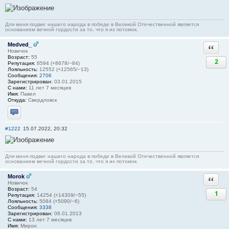
Для меня подвиг нашего народа в победе в Великой Отечественной является
основанием вечной гордости за то, что я их потомок.
Medved_
Ответи
Новичок
Возраст:
55
2
Репутация:
8594 (+8678/−84)
Лояльность:
12552 (+12565/−13)
Сообщения:
2706
Зарегистрирован:
03.01.2015
С нами:
11 лет 7 месяцев
Имя:
Павел
Откуда:
Свердловск
Отправить личное сообщение
#1222
15.07.2022, 20:32
Для меня подвиг нашего народа в победе в Великой Отечественной является
основанием вечной гордости за то, что я их потомок.
Morok
Ответи
Новичок
Возраст:
54
1
Репутация:
14254 (+14309/−55)
Лояльность:
5084 (+5090/−6)
Сообщения:
3338
Зарегистрирован:
06.01.2013
С нами:
13 лет 7 месяцев
Имя:
Мирон