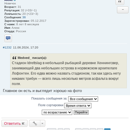
Ответи
Новичок
Возраст:
31
−
Репутация:
32 (+33/−1)
Лояльность:
20 (+23/−3)
Сообщения:
36
Зарегистрирован:
05.12.2017
С нами:
8 лет 8 месяцев
Имя:
Алекс
Откуда:
Россия
Отправить личное сообщение
#1232
11.06.2024, 17:20
Medved_ писал(а):
Стадион Idrettslag в небольшой рыбацкой деревне Хеннингсвер,
занимающей два небольших острова в норвежском архипелаге
Лофонтен. Его едва можно назвать стадионом, так как здесь нету
никаких трибун — всего лишь несколько метров асфальта вокруг
поля.
Главное он есть и выглядит хорошо на фото
Показать сообщения за:
Поле сортировки
Ответить