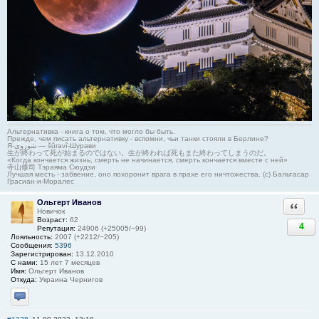
Альтернативка - книга о том, что могло бы быть.
Прежде, чем писать альтернативку - вспомни, чьи танки стояли в Берлине?
Я-شوروی — šûravî-Шурави
生が終わって死が始まるのではない。生が終われば死もまた終わってしまうのだ。
«Когда кончается жизнь, смерть не начинается, смерть кончается вместе с ней»
寺山修司 Тэраяма Сюудзи
Лучшая месть - забвение, оно похоронит врага в прахе его ничтожества. (с) Бальтасар
Грасиан-и-Моралес
Ольгерт Иванов
Ответи
Новичок
Возраст:
62
4
Репутация:
24906 (+25005/−99)
Лояльность:
2007 (+2212/−205)
Сообщения:
5396
Зарегистрирован:
13.12.2010
С нами:
15 лет 7 месяцев
Имя:
Ольгерт Иванов
Откуда:
Украина Чернигов
Отправить личное сообщение