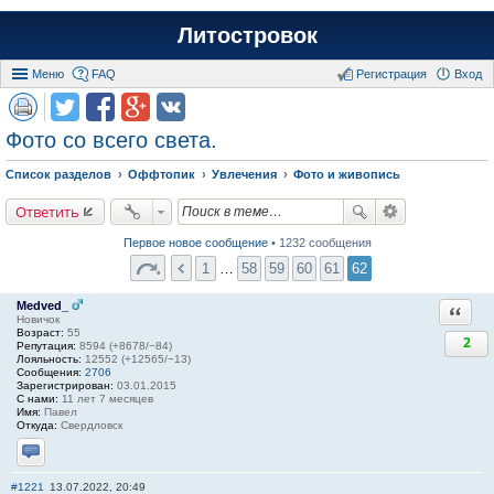
Литостровок
Меню
FAQ
Регистрация
Вход
Фото со всего света.
Список разделов
Оффтопик
Увлечения
Фото и живопись
Ответить
Первое новое сообщение
• 1232 сообщения
1
…
58
59
60
61
62
Medved_
Ответи
Новичок
Возраст:
55
2
Репутация:
8594 (+8678/−84)
Лояльность:
12552 (+12565/−13)
Сообщения:
2706
Зарегистрирован:
03.01.2015
С нами:
11 лет 7 месяцев
Имя:
Павел
Откуда:
Свердловск
Отправить личное сообщение
#1221
13.07.2022, 20:49