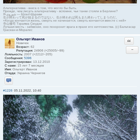
Альтернативка - книга о том, что могло бы быть.
Прежде, чем писать альтернативку - вспомни, чьи танки стояли в Берлине?
Я-شوروی — šûravî-Шурави
生が終わって死が始まるのではない。生が終われば死もまた終わってしまうのだ。
«Когда кончается жизнь, смерть не начинается, смерть кончается вместе с ней»
寺山修司 Тэраяма Сюудзи
Лучшая месть - забвение, оно похоронит врага в прахе его ничтожества. (с) Бальтасар
Грасиан-и-Моралес
Ольгерт Иванов
Ответи
Новичок
Возраст:
62
−
Репутация:
24906 (+25005/−99)
Лояльность:
2007 (+2212/−205)
Сообщения:
5396
Зарегистрирован:
13.12.2010
С нами:
15 лет 7 месяцев
Имя:
Ольгерт Иванов
Откуда:
Украина Чернигов
Отправить личное сообщение
#1226
05.11.2022, 10:40