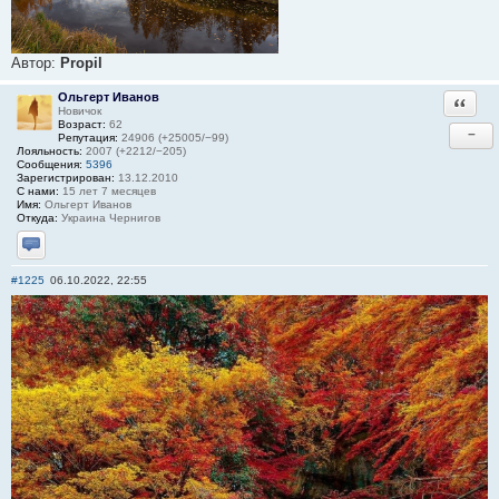
Автор:
Propil
Ольгерт Иванов
Ответи
Новичок
Возраст:
62
−
Репутация:
24906 (+25005/−99)
Лояльность:
2007 (+2212/−205)
Сообщения:
5396
Зарегистрирован:
13.12.2010
С нами:
15 лет 7 месяцев
Имя:
Ольгерт Иванов
Откуда:
Украина Чернигов
Отправить личное сообщение
#1225
06.10.2022, 22:55