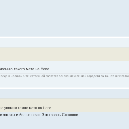
упомню такого мета на Неве...
беде в Великой Отечественной является основанием вечной гордости за то, что я их пото
не упомню такого мета на Неве...
е закаты и белые ночи. Это гавань Стоковое.