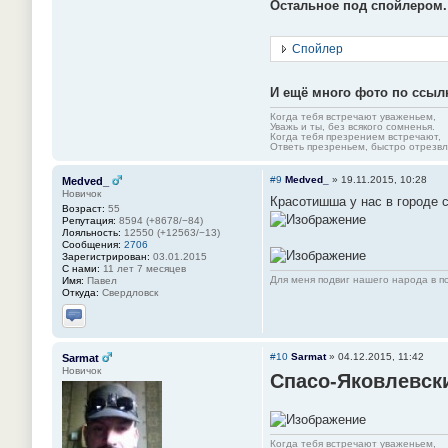
Остальное под спойлером.
Спойлер
И ещё много фото по ссыл
Когда тебя встречают уваженьем,
Уважь и ты, без всякого сомненья.
Когда тебя презрением встречают,
Ответь презреньем, быстро отрезвля
#9
Medved_
»
19.11.2015, 10:28
Medved_
Новичок
Красотишша у нас в городе с
Возраст:
55
Репутация:
8594 (+8678/−84)
Лояльность:
12550 (+12563/−13)
Сообщения:
2706
Зарегистрирован:
03.01.2015
С нами:
11 лет 7 месяцев
Для меня подвиг нашего народа в по
Имя:
Павел
Откуда:
Свердловск
Отправить личное сообщение
#10
Sarmat
»
04.12.2015, 11:42
Sarmat
Новичок
Спасо-Яковлевск
Когда тебя встречают уваженьем,