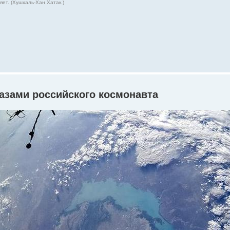
ет. (Хушхаль-Хан Хатак.)
азами российского космонавта