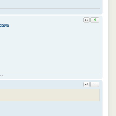
Ответить с цитатой
4
города
мок.
Ответить с цитатой
−