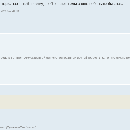
 оторваться. люблю зиму, люблю снег. только еще побольше бы снега.
нному желанию.
беде в Великой Отечественной является основанием вечной гордости за то, что я их пото
ет. (Хушхаль-Хан Хатак.)