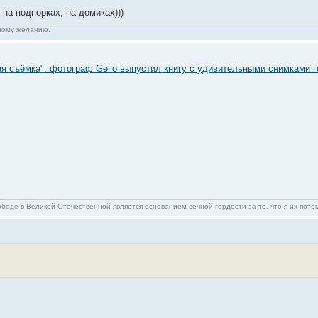
на подпорках, на домиках)))
нному желанию.
ая съёмка": фотограф Gelio выпустил книгу с удивительными снимками 
беде в Великой Отечественной является основанием вечной гордости за то, что я их пото