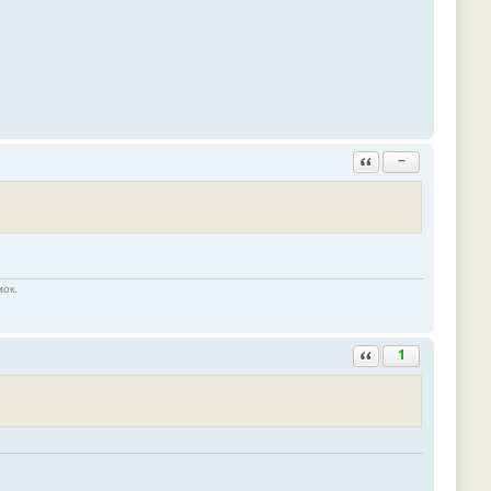
Ответить с цитатой
−
мок.
Ответить с цитатой
1