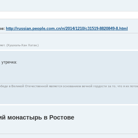
ке:
http://russian.people.com.cn/n/2014/1210/c31519-8820849-8.html
ет. (Хушхаль-Хан Хатак.)
 утречка:
беде в Великой Отечественной является основанием вечной гордости за то, что я их пото
ий монастырь в Ростове