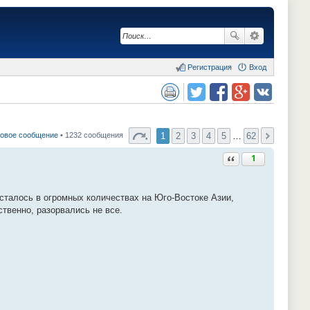
Регистрация
Вход
сия для печати
Поделиться в twitter.com
Поделиться в facebook.com
Поделиться в Google Plus
Поделиться в vk.com
1
2
3
4
5
…
62
новое сообщение
• 1232 сообщения
Ответить с цитатой
1
сталось в огромных количествах на Юго-Востоке Азии,
твенно, разорвались не все.