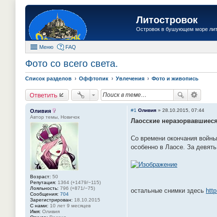
Литостровок
Островок в бушующем море ли
Меню
FAQ
Фото со всего света.
Список разделов
Оффтопик
Увлечения
Фото и живопись
Ответить
#1
Оливия
»
28.10.2015, 07:44
Оливия
Автор темы, Новичок
Лаосские неразорвавшиеся
Со времени окончания войны
особенно в Лаосе. За девять
Возраст:
50
Репутация:
1364 (+1479/−115)
Лояльность:
796 (+871/−75)
остальные снимки здесь
http
Сообщения:
704
Зарегистрирован:
18.10.2015
С нами:
10 лет 9 месяцев
Имя:
Оливия