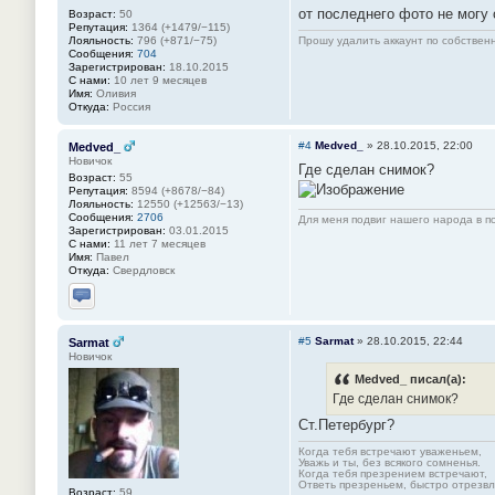
от последнего фото не могу
Возраст:
50
Репутация:
1364 (+1479/−115)
Лояльность:
796 (+871/−75)
Прошу удалить аккаунт по собстве
Сообщения:
704
Зарегистрирован:
18.10.2015
С нами:
10 лет 9 месяцев
Имя:
Оливия
Откуда:
Россия
#4
Medved_
»
28.10.2015, 22:00
Medved_
Новичок
Где сделан снимок?
Возраст:
55
Репутация:
8594 (+8678/−84)
Лояльность:
12550 (+12563/−13)
Сообщения:
2706
Для меня подвиг нашего народа в по
Зарегистрирован:
03.01.2015
С нами:
11 лет 7 месяцев
Имя:
Павел
Откуда:
Свердловск
Отправить личное сообщение
#5
Sarmat
»
28.10.2015, 22:44
Sarmat
Новичок
Medved_ писал(а):
Где сделан снимок?
Ст.Петербург?
Когда тебя встречают уваженьем,
Уважь и ты, без всякого сомненья.
Когда тебя презрением встречают,
Ответь презреньем, быстро отрезвля
Возраст:
59