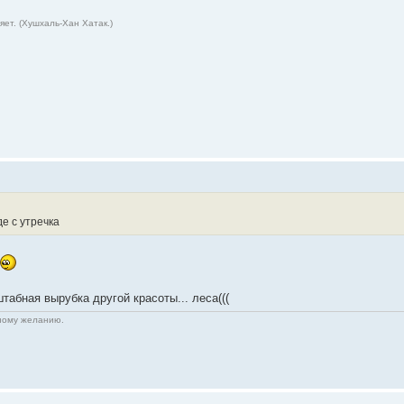
ет. (Хушхаль-Хан Хатак.)
е с утречка
табная вырубка другой красоты... леса(((
нному желанию.