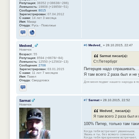
Репутация:
38352 (+38638/−286)
Лояльность:
19808 (+19859/−51)
Сообщения:
8015
Зарегистрирован:
07.04.2012
С нами:
14 лет 3 месяца
Имя:
Макар
Откуда:
Русь - Поволжье
Отправить личное сообщение
Сайт
#6
Medved_
»
28.10.2015, 22:47
Medved_
Новичок
Возраст:
55
Sarmat писал(а):
Репутация:
8594 (+8678/−84)
Ст.Петербург
Лояльность:
12550 (+12563/−13)
Сообщения:
2706
Питерцев надо спрашивать...
Зарегистрирован:
03.01.2015
С нами:
11 лет 7 месяцев
Я там всего 2 раза был и не 
Имя:
Павел
Откуда:
Свердловск
Для меня подвиг нашего народа в по
Отправить личное сообщение
#7
Sarmat
»
28.10.2015, 22:52
Sarmat
Новичок
Medved_ писал(а):
Я там всего 2 раза был и 
100% Питер, только там таки
Когда тебя встречают уваженьем,
Уважь и ты, без всякого сомненья.
Когда тебя презрением встречают,