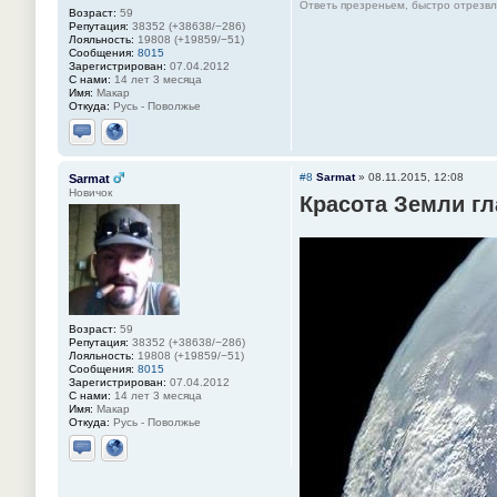
Ответь презреньем, быстро отрезвля
Возраст:
59
Репутация:
38352 (+38638/−286)
Лояльность:
19808 (+19859/−51)
Сообщения:
8015
Зарегистрирован:
07.04.2012
С нами:
14 лет 3 месяца
Имя:
Макар
Откуда:
Русь - Поволжье
Отправить личное сообщение
Сайт
#8
Sarmat
»
08.11.2015, 12:08
Sarmat
Новичок
Красота Земли гл
Возраст:
59
Репутация:
38352 (+38638/−286)
Лояльность:
19808 (+19859/−51)
Сообщения:
8015
Зарегистрирован:
07.04.2012
С нами:
14 лет 3 месяца
Имя:
Макар
Откуда:
Русь - Поволжье
Отправить личное сообщение
Сайт