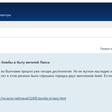
тературы
Вер
Первое 
 бомбы в быту жителей Лаоса
 во Вьетнаме прошло уже четыре десятилетия. Но ее жуткое наследие о
 лет в этом регионе было сброшено порядка двух миллионов бомб. Естес
://re-actor.net/travel/11605-bombs-in-laos.html