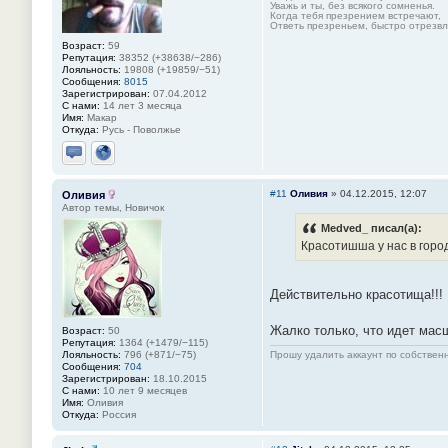
Уважь и ты, без всякого сомненья.
Когда тебя презрением встречают,
Ответь презреньем, быстро отрезвля
Возраст:
59
Репутация:
38352 (+38638/−286)
Лояльность:
19808 (+19859/−51)
Сообщения:
8015
Зарегистрирован:
07.04.2012
С нами:
14 лет 3 месяца
Имя:
Макар
Откуда:
Русь - Поволжье
Отправить личное сообщение
Сайт
#11
Оливия
»
04.12.2015, 12:07
Оливия
Автор темы, Новичок
Medved_ писал(а):
Красотишша у нас в город
Действительно красотища!!!
Жалко только, что идет масш
Возраст:
50
Репутация:
1364 (+1479/−115)
Лояльность:
796 (+871/−75)
Прошу удалить аккаунт по собстве
Сообщения:
704
Зарегистрирован:
18.10.2015
С нами:
10 лет 9 месяцев
Имя:
Оливия
Откуда:
Россия