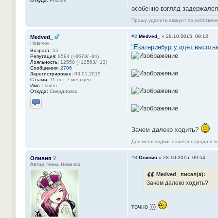
Откуда:
Россия
особенно взгляд задержался 
Прошу удалить аккаунт по собстве
#2
Medved_
»
28.10.2015, 09:12
Medved_
Новичок
"Екатеринбургу идёт высотн
Возраст:
55
Репутация:
8594 (+8678/−84)
Лояльность:
12550 (+12563/−13)
Сообщения:
2706
Зарегистрирован:
03.01.2015
С нами:
11 лет 7 месяцев
Имя:
Павел
Откуда:
Свердловск
Отправить личное сообщение
Зачем далеко ходить?
Для меня подвиг нашего народа в по
#3
Оливия
»
28.10.2015, 09:54
Оливия
Автор темы, Новичок
Medved_ писал(а):
Зачем далеко ходить?
точно )))