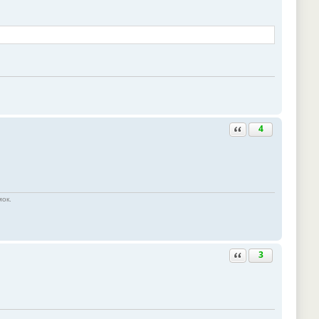
Ответить с цитатой
4
мок.
Ответить с цитатой
3