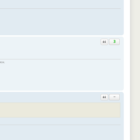
Ответить с цитатой
3
мок.
Ответить с цитатой
−