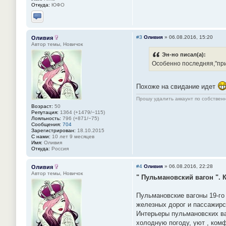
Откуда:
ЮФО
Отправить личное сообщение
#3
Оливия
»
06.08.2016, 15:20
Оливия
Автор темы, Новичок
Эн-но писал(а):
Особенно последняя,"при
Похоже на свидание идет
Прошу удалить аккаунт по собстве
Возраст:
50
Репутация:
1364 (+1479/−115)
Лояльность:
796 (+871/−75)
Сообщения:
704
Зарегистрирован:
18.10.2015
С нами:
10 лет 9 месяцев
Имя:
Оливия
Откуда:
Россия
#4
Оливия
»
06.08.2016, 22:28
Оливия
Автор темы, Новичок
" Пульмановский вагон ". 
Пульмановские вагоны 19-го
железных дорог и пассажирс
Интерьеры пульмановских ва
холодную погоду, уют , ком