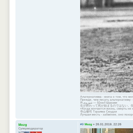
Альтернативка - книга о том, что мо
Прежде, чем писать альтернативку -
Я-شوروی — šûravî-Шурави
生が終わって死が始まるのではない。
«Когда кончается жизнь, смерть не 
寺山修司 Тэраяма Сюудзи
Лучшая месть - забвение, оно похор
#9
Mozg
»
26.01.2019, 22:26
Mozg
Супермодератор