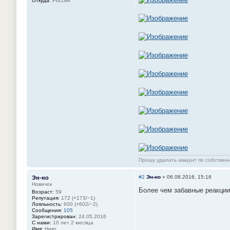
Откуда:
Россия
Прошу удалить аккаунт по собстве
#2
Эн-но
»
06.08.2016, 15:16
Эн-но
Новичок
Более чем забавные реакции
Возраст:
59
Репутация:
172 (+173/−1)
Лояльность:
600 (+602/−2)
Сообщения:
105
Зарегистрирован:
24.05.2016
С нами:
10 лет 2 месяца
Имя:
Нико