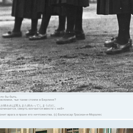
гло бы быть.
 вспомни, чьи танки стояли в Берлине?
生が終われば死もまた終わってしまうのだ。
начинается, смерть кончается вместе с ней»
онит врага в прахе его ничтожества. (с) Бальтасар Грасиан-и-Моралес