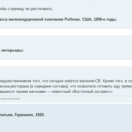
обы страницу не растягивать.
асса железнодорожной компании Pullman. США, 1890-е годы.
 интерьеры:
редшественником того, что сегодня зовётся вагоном-СВ. Кроме того, 
гона-ресторана (в середине состава), что позволило готовить еду прям
авшихся такими вагонами — известный «Восточный экспресс».
нному желанию.
атьев. Германия, 1920.