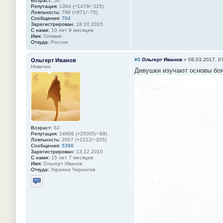
Возраст:
50
Репутация:
1364 (+1479/−115)
Лояльность:
796 (+871/−75)
Сообщения:
704
Зарегистрирован:
18.10.2015
С нами:
10 лет 9 месяцев
Имя:
Оливия
Откуда:
Россия
#8
Ольгерт Иванов
»
08.03.2017, 0
Ольгерт Иванов
Новичок
Девушки изучают основы боя 
Возраст:
62
Репутация:
24906 (+25005/−99)
Лояльность:
2007 (+2212/−205)
Сообщения:
5396
Зарегистрирован:
13.12.2010
С нами:
15 лет 7 месяцев
Имя:
Ольгерт Иванов
Откуда:
Украина Чернигов
Отправить личное сообщение