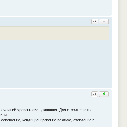
Ответить с цитатой
−
Ответить с цитатой
4
ысочайший уровень обслуживания. Для строительства
мени.
 освещение, кондиционирование воздуха, отопление в