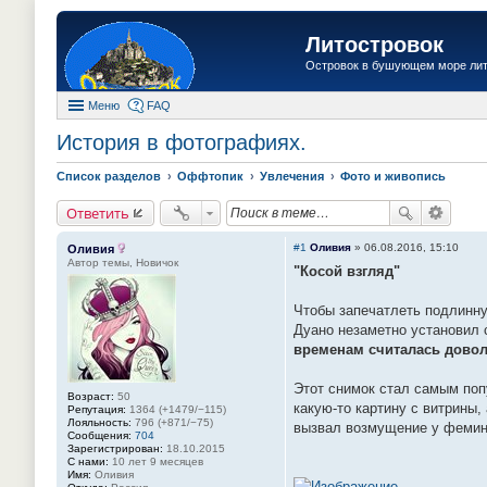
Литостровок
Островок в бушующем море ли
Меню
FAQ
История в фотографиях.
Список разделов
Оффтопик
Увлечения
Фото и живопись
Ответить
#1
Оливия
»
06.08.2016, 15:10
Оливия
Автор темы, Новичок
"Косой взгляд"
Чтобы запечатлеть подлинну
Дуано незаметно установил 
временам считалась довол
Этот снимок стал самым поп
Возраст:
50
какую-то картину с витрины,
Репутация:
1364 (+1479/−115)
Лояльность:
796 (+871/−75)
вызвал возмущение у фемин
Сообщения:
704
Зарегистрирован:
18.10.2015
С нами:
10 лет 9 месяцев
Имя:
Оливия