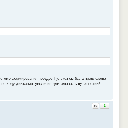
в системе формирования поездов Пульманом была предложена
о по ходу движения, увеличив длительность путешествий.
Ответить с цитатой
2