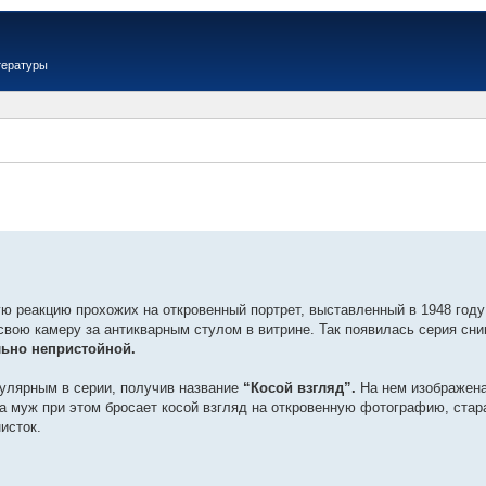
тературы
Вер
ю реакцию прохожих на откровенный портрет, выставленный в 1948 год
свою камеру за антикварным стулом в витрине. Так появилась серия сн
ьно непристойной.
улярным в серии, получив название
“Косой взгляд”.
На нем изображена,
 а муж при этом бросает косой взгляд на откровенную фотографию, стар
исток.