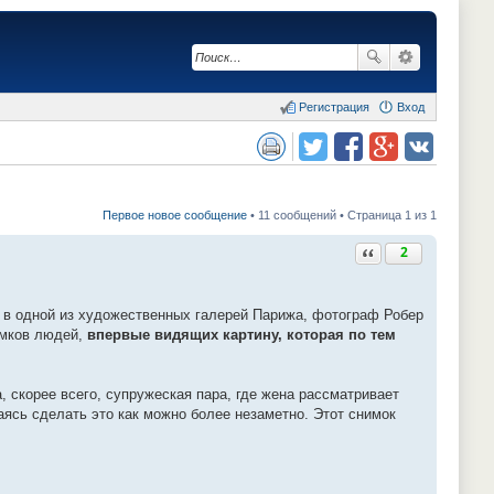
Регистрация
Вход
сия для печати
Поделиться в twitter.com
Поделиться в facebook.com
Поделиться в Google Plus
Поделиться в vk.com
Первое новое сообщение
• 11 сообщений • Страница 1 из 1
Ответить с цитатой
2
у в одной из художественных галерей Парижа, фотограф Робер
имков людей,
впервые видящих картину, которая по тем
 скорее всего, супружеская пара, где жена рассматривает
аясь сделать это как можно более незаметно. Этот снимок