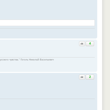
Ответить с цитатой
4
русского чувства." Гоголь Николай Васильевич
Ответить с цитатой
2