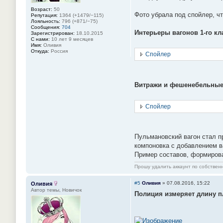
Возраст:
50
Фото убрала под спойлер, чт
Репутация:
1364 (+1479/−115)
Лояльность:
796 (+871/−75)
Сообщения:
704
Интерьеры вагонов 1-го кл
Зарегистрирован:
18.10.2015
С нами:
10 лет 9 месяцев
Имя:
Оливия
Откуда:
Россия
Спойлер
Витражи и фешенебельные
Спойлер
Пульмановский вагон стал п
компоновка с добавлением ва
Пример составов, формиров
Прошу удалить аккаунт по собстве
#5
Оливия
»
07.08.2016, 15:22
Оливия
Автор темы, Новичок
Полиция измеряет длину пл