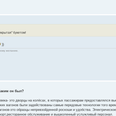
крытая" букетом!
))
нному желанию.
Каким он был?
 века- это дворцы на колёсах, в которых пассажирам предоставлялся в
ких вагонов были задействованы самые передовые технологии того вре
гонов-это образцы непревзойденной роскоши и удобства. Электрическое
форт,ресторанное обслуживание и вышколенный услужливый персонал.