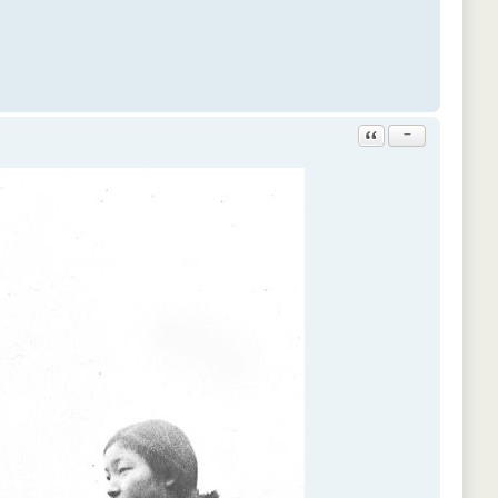
Ответить с цитатой
−