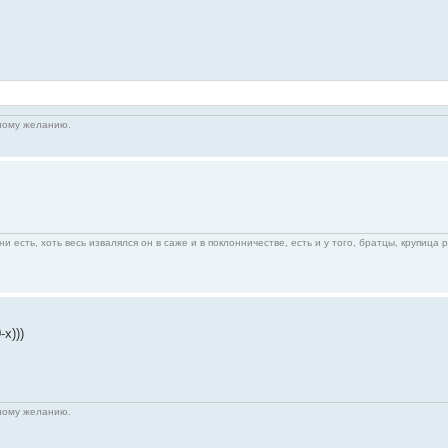
нному желанию.
ни есть, хоть весь извалялся он в саже и в поклонничестве, есть и у того, братцы, крупица 
х)))
нному желанию.