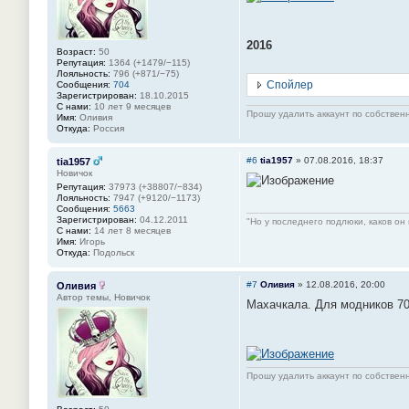
2016
Возраст:
50
Репутация:
1364 (+1479/−115)
Лояльность:
796 (+871/−75)
Спойлер
Сообщения:
704
Зарегистрирован:
18.10.2015
С нами:
10 лет 9 месяцев
Прошу удалить аккаунт по собстве
Имя:
Оливия
Откуда:
Россия
#6
tia1957
»
07.08.2016, 18:37
tia1957
Новичок
Репутация:
37973 (+38807/−834)
Лояльность:
7947 (+9120/−1173)
Сообщения:
5663
Зарегистрирован:
04.12.2011
"Но у последнего подлюки, каков он 
С нами:
14 лет 8 месяцев
Имя:
Игорь
Откуда:
Подольск
#7
Оливия
»
12.08.2016, 20:00
Оливия
Автор темы, Новичок
Махачкала. Для модников 70-
Прошу удалить аккаунт по собстве