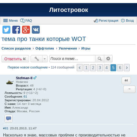
Литостровок
Меню
FAQ
Регистрация
Вход
тема про танки которые WOT
Список разделов
Оффтопик
Увлечения
Игры
Ответить
1
2
3
4
5
6
Первое новое сообщение
• 114 сообщений
Stefman-II
Ответи
Новичок
Возраст:
46
−
Репутация:
4 (+4/−0)
Лояльность:
9 (+11/−2)
Сообщения:
61
Зарегистрирован:
20.04.2012
С нами:
14 лет 3 месяца
Имя:
Александр
Откуда:
Москва, Россия
Отправить личное сообщение
#81
23.01.2013, 11:47
Насколько я знаю, массовых проблем с производительностью не