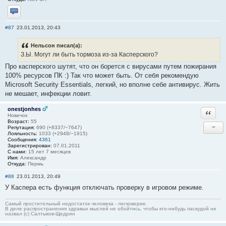
Отправить личное сообщение
#87
23.01.2013, 20:43
Нельсон писал(а):
З.Ы. Могут ли быть тормоза из-за Касперского?
Про касперского шутят, что он борется с вирусами путем пожирания
100% ресурсов ПК :) Так что может быть. От себя рекомендую
Microsoft Security Essentials, легкий, но вполне себе антивирус. Жить
не мешает, инфекции ловит.
onestjonhes
Ответи
Новичок
Возраст:
55
−
Репутация:
690 (+8337/−7647)
Лояльность:
1033 (+2948/−1915)
Сообщения:
4361
Зарегистрирован:
07.01.2011
С нами:
15 лет 7 месяцев
Имя:
Александр
Откуда:
Пермь
#88
23.01.2013, 20:49
У Каспера есть функция отключать проверку в игровом режиме.
Самый простительный недостаток человека - легковерие.
В деле распространения здравых мыслей не обойтись, чтобы кто-нибудь паскудой не
назвал (c) Салтыков-Щедрин