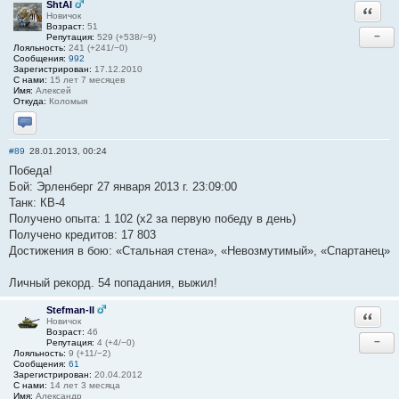
ShtAl
Ответи
Новичок
Возраст:
51
−
Репутация:
529 (+538/−9)
Лояльность:
241 (+241/−0)
Сообщения:
992
Зарегистрирован:
17.12.2010
С нами:
15 лет 7 месяцев
Имя:
Алексей
Откуда:
Коломыя
Отправить личное сообщение
#89
28.01.2013, 00:24
Победа!
Бой: Эрленберг 27 января 2013 г. 23:09:00
Танк: КВ-4
Получено опыта: 1 102 (x2 за первую победу в день)
Получено кредитов: 17 803
Достижения в бою: «Стальная cтена», «Невозмутимый», «Спартанец»
Личный рекорд. 54 попадания, выжил!
Stefman-II
Ответи
Новичок
Возраст:
46
−
Репутация:
4 (+4/−0)
Лояльность:
9 (+11/−2)
Сообщения:
61
Зарегистрирован:
20.04.2012
С нами:
14 лет 3 месяца
Имя:
Александр