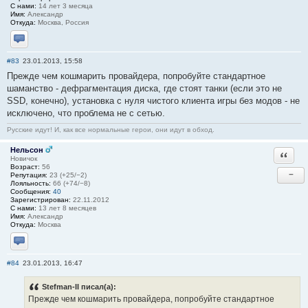
С нами:
14 лет 3 месяца
Имя:
Александр
Откуда:
Москва, Россия
Отправить личное сообщение
#83
23.01.2013, 15:58
Прежде чем кошмарить провайдера, попробуйте стандартное
шаманство - дефрагментация диска, где стоят танки (если это не
SSD, конечно), установка с нуля чистого клиента игры без модов - не
исключено, что проблема не с сетью.
Русские идут! И, как все нормальные герои, они идут в обход.
Нельсон
Ответи
Новичок
Возраст:
56
−
Репутация:
23 (+25/−2)
Лояльность:
66 (+74/−8)
Сообщения:
40
Зарегистрирован:
22.11.2012
С нами:
13 лет 8 месяцев
Имя:
Александр
Откуда:
Москва
Отправить личное сообщение
#84
23.01.2013, 16:47
Stefman-II писал(а):
Прежде чем кошмарить провайдера, попробуйте стандартное