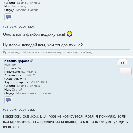
С нами:
14 лет 3 месяца
Имя:
Александр
Откуда:
Москва, Россия
Отправить личное сообщение
#92
09.07.2014, 22:44
Ооо, а вот и фанбои подтянулись!
Ну давай, поведай нам, чем тундра лучше?
Русские идут! И, как все нормальные герои, они идут в обход.
папаша Дорсет
Ответи
Новичок
Возраст:
57
−
Репутация:
51 (+52/−1)
Лояльность:
4 (+4/−0)
Сообщения:
81
Зарегистрирован:
08.05.2013
С нами:
13 лет 3 месяца
Имя:
Сергей
Откуда:
Москва, звенят колокола!
Отправить личное сообщение
#93
09.07.2014, 23:27
Графикой, физикой. ВОТ уже не котируется. Хотя, я понимаю, если
назадротствовал на приличные машины, то как-то влом уже уходить
из игры.)