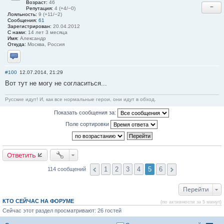
Возраст:
46
−
Репутация:
4 (+4/−0)
Лояльность:
9 (+11/−2)
Сообщения:
61
Зарегистрирован:
20.04.2012
С нами:
14 лет 3 месяца
Имя:
Александр
Откуда:
Москва, Россия
Отправить личное сообщение
#100
12.07.2014, 21:29
Вот тут не могу не согласиться...
Русские идут! И, как все нормальные герои, они идут в обход.
Показать сообщения за:
Поле сортировки
Ответить
1
2
3
4
5
6
114 сообщений
Перейти
КТО СЕЙЧАС НА ФОРУМЕ
(по активности за 5 минут)
Сейчас этот раздел просматривают: 26 гостей