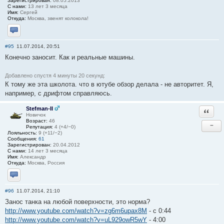
Зарегистрирован:
08.05.2013
С нами:
13 лет 3 месяца
Имя:
Сергей
Откуда:
Москва, звенят колокола!
Отправить личное сообщение
#95
11.07.2014, 20:51
Конечно заносит. Как и реальные машины.
Добавлено спустя 4 минуты 20 секунд:
К тому же эта школота. что в ютубе обзор делала - не авторитет. Я,
например, с дрифтом справляюсь.
Stefman-II
Ответи
Новичок
Возраст:
46
−
Репутация:
4 (+4/−0)
Лояльность:
9 (+11/−2)
Сообщения:
61
Зарегистрирован:
20.04.2012
С нами:
14 лет 3 месяца
Имя:
Александр
Откуда:
Москва, Россия
Отправить личное сообщение
#96
11.07.2014, 21:10
Занос танка на любой поверхности, это норма?
http://www.youtube.com/watch?v=zg6m6upax8M
- с 0:44
http://www.youtube.com/watch?v=uL929owR5wY
- 4:00