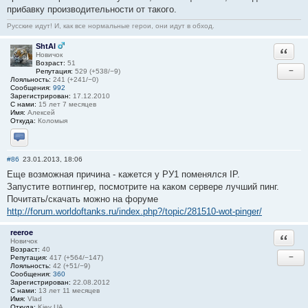
прибавку производительности от такого.
Русские идут! И, как все нормальные герои, они идут в обход.
ShtAl
Ответи
Новичок
Возраст:
51
−
Репутация:
529 (+538/−9)
Лояльность:
241 (+241/−0)
Сообщения:
992
Зарегистрирован:
17.12.2010
С нами:
15 лет 7 месяцев
Имя:
Алексей
Откуда:
Коломыя
Отправить личное сообщение
#86
23.01.2013, 18:06
Еще возможная причина - кажется у РУ1 поменялся IP.
Запустите вотпингер, посмотрите на каком сервере лучший пинг.
Почитать/скачать можно на форуме
http://forum.worldoftanks.ru/index.php?/topic/281510-wot-pinger/
reeroe
Ответи
Новичок
Возраст:
40
−
Репутация:
417 (+564/−147)
Лояльность:
42 (+51/−9)
Сообщения:
360
Зарегистрирован:
22.08.2012
С нами:
13 лет 11 месяцев
Имя:
Vlad
Откуда:
Kiev UA