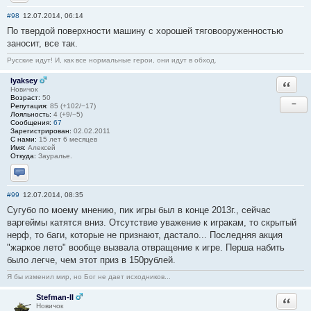
Отправить личное сообщение
#98
12.07.2014, 06:14
По твердой поверхности машину с хорошей тяговооруженностью
заносит, все так.
Русские идут! И, как все нормальные герои, они идут в обход.
lyaksey
Ответи
Новичок
Возраст:
50
−
Репутация:
85 (+102/−17)
Лояльность:
4 (+9/−5)
Сообщения:
67
Зарегистрирован:
02.02.2011
С нами:
15 лет 6 месяцев
Имя:
Алексей
Откуда:
Зауралье.
Отправить личное сообщение
#99
12.07.2014, 08:35
Сугубо по моему мнению, пик игры был в конце 2013г., сейчас
варгеймы катятся вниз. Отсутствие уважение к игракам, то скрытый
нерф, то баги, которые не признают, дастало... Последняя акция
"жаркое лето" вообще вызвала отвращение к игре. Перша набить
было легче, чем этот приз в 150рублей.
Я бы изменил мир, но Бог не дает исходников...
Stefman-II
Ответи
Новичок