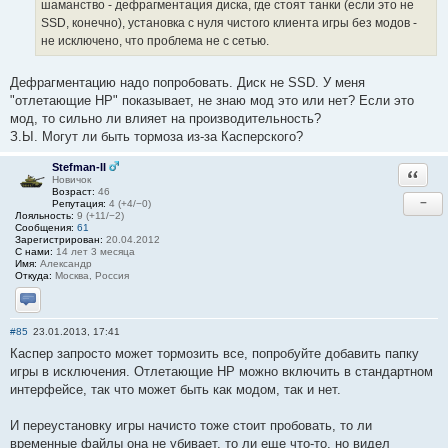
шаманство - дефрагментация диска, где стоят танки (если это не
SSD, конечно), установка с нуля чистого клиента игры без модов -
не исключено, что проблема не с сетью.
Дефрагментацию надо попробовать. Диск не SSD. У меня
"отлетающие HP" показывает, не знаю мод это или нет? Если это
мод, то сильно ли влияет на производительность?
З.Ы. Могут ли быть тормоза из-за Касперского?
Stefman-II
Ответи
Новичок
Возраст:
46
−
Репутация:
4 (+4/−0)
Лояльность:
9 (+11/−2)
Сообщения:
61
Зарегистрирован:
20.04.2012
С нами:
14 лет 3 месяца
Имя:
Александр
Откуда:
Москва, Россия
Отправить личное сообщение
#85
23.01.2013, 17:41
Каспер запросто может тормозить все, попробуйте добавить папку
игры в исключения. Отлетающие НР можно включить в стандартном
интерфейсе, так что может быть как модом, так и нет.
И переустановку игры начисто тоже стоит пробовать, то ли
временные файлы она не убивает, то ли еще что-то, но видел