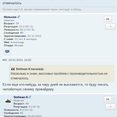
отмечалось.
Русские идут! И, как все нормальные герои, они идут в обход.
Нельсон
Ответи
Новичок
Возраст:
56
−
Репутация:
23 (+25/−2)
Лояльность:
66 (+74/−8)
Сообщения:
40
Зарегистрирован:
22.11.2012
С нами:
13 лет 8 месяцев
Имя:
Александр
Откуда:
Москва
Отправить личное сообщение
#82
23.01.2013, 14:32
Stefman-II писал(а):
Насколько я знаю, массовых проблем с производительностью не
отмечалось.
Если еще кто-нибудь за пару дней не выскажется, то буду писать
челобитную своему провайдеру.
Stefman-II
Ответи
Новичок
Возраст:
46
−
Репутация:
4 (+4/−0)
Лояльность:
9 (+11/−2)
Сообщения:
61
Зарегистрирован:
20.04.2012