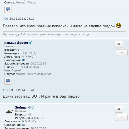
Откуда:
Москва, Россия
Отправить личное сообщение
#90
28.01.2013, 08:15
Повезло, что враги жадные попались и никто не влепил голдой
Русские идут! И, как все нормальные герои, они идут в обход.
папаша Дорсет
Ответи
Новичок
Возраст:
57
−
Репутация:
51 (+52/−1)
Лояльность:
4 (+4/−0)
Сообщения:
81
Зарегистрирован:
08.05.2013
С нами:
13 лет 3 месяца
Имя:
Сергей
Откуда:
Москва, звенят колокола!
Отправить личное сообщение
#91
09.07.2014, 22:41
Дрянь этот ваш ВОТ. Играйте в Вар Тандер!
Stefman-II
Ответи
Новичок
Возраст:
46
−
Репутация:
4 (+4/−0)
Лояльность:
9 (+11/−2)
Сообщения:
61
Зарегистрирован:
20.04.2012