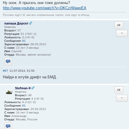
Ну ооок. А прыгать они тоже должны?
http://www.youtube.com/watch?v=DKCzrWawoEA
Русские идут! И, как все нормальные герои, они идут в обход.
папаша Дорсет
Ответи
Новичок
Возраст:
57
−
Репутация:
51 (+52/−1)
Лояльность:
4 (+4/−0)
Сообщения:
81
Зарегистрирован:
08.05.2013
С нами:
13 лет 3 месяца
Имя:
Сергей
Откуда:
Москва, звенят колокола!
Отправить личное сообщение
#97
11.07.2014, 21:50
Найди в ютубе дрифт на БМД.
Stefman-II
Ответи
Новичок
Возраст:
46
−
Репутация:
4 (+4/−0)
Лояльность:
9 (+11/−2)
Сообщения:
61
Зарегистрирован:
20.04.2012
С нами:
14 лет 3 месяца
Имя:
Александр
Откуда:
Москва, Россия