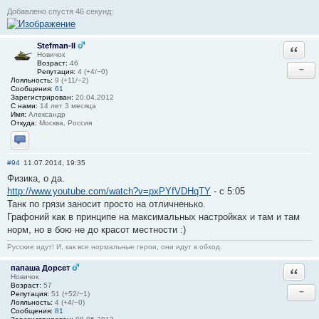
Добавлено спустя 46 секунд:
Stefman-II
Ответи
Новичок
Возраст:
46
−
Репутация:
4 (+4/−0)
Лояльность:
9 (+11/−2)
Сообщения:
61
Зарегистрирован:
20.04.2012
С нами:
14 лет 3 месяца
Имя:
Александр
Откуда:
Москва, Россия
Отправить личное сообщение
#94
11.07.2014, 19:35
Физика, о да.
http://www.youtube.com/watch?v=pxPYfVDHqTY
- с 5:05
Танк по грязи заносит просто на отличненько.
Графоний как в принципе на максимальных настройках и там и там
норм, но в бою не до красот местности :)
Русские идут! И, как все нормальные герои, они идут в обход.
папаша Дорсет
Ответи
Новичок
Возраст:
57
−
Репутация:
51 (+52/−1)
Лояльность:
4 (+4/−0)
Сообщения:
81