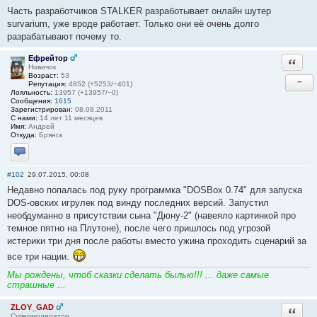
Часть разработчиков STALKER разработывает онлайн шутер
survarium, уже вроде работает. Только они её очень долго
разрабатывают почему то.
Ефрейтор
Ответи
Новичок
Возраст:
53
−
Репутация:
4852 (+5253/−401)
Лояльность:
13957 (+13957/−0)
Сообщения:
1615
Зарегистрирован:
08.08.2011
С нами:
14 лет 11 месяцев
Имя:
Андрей
Откуда:
Брянск
Отправить личное сообщение
#102
29.07.2015, 00:08
Недавно попалась под руку программка "DOSBox 0.74" для запуска
DOS-овских игрулек под винду последних версий. Запустил
необдуманно в присутствии сына "Дюну-2" (навеяло картинкой про
темное пятно на Плутоне), после чего пришлось под угрозой
истерики три дня после работы вместо ужина проходить сценарий за
все три нации.
Мы рождены, чтоб сказки сделать былью!!! ... даже самые
страшные ...
ZLOY_GAD
Ответи
Супермодератор