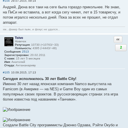
#104
29.07.2015, 09:14
Андрей, Дюна все таки на сеге была гораздо прикольнее. Не знаю,
на ПиСи не вставила, а вот когда сегу чинил, лет в 15 товарисчу, и
потом игралсо несколько дней. Пока за всех не прошел, не отдал
аппарат.
хм...факир был пьян, и фокус не удался...
Toivo
Ответи
Новичок
Репутация:
10730 (+10763/−33)
2
Лояльность:
4395 (+4443/−48)
Сообщения:
2513
Зарегистрирован:
20.02.2011
С нами:
15 лет 5 месяцев
Имя:
Анатолий
Откуда:
Антананариву
#105
10.09.2015, 17:13
Сегодня исполнилось 30 лет Battle City!
Именно 30 лет назад японская компания Namco выпустила на
Famicom (в Америке — на NES) и Game Boy один из самых
популярных своих проектов. В русскоговорящих странах эта игра
более известна под названием «Танчики».
Создали Battle City программисты Дзюнко Одзава, Рэйти Окубо и