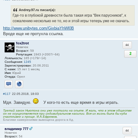
Andrey.97.ru писал(а):
Где-то в глубокой древности была такая игра "Век парусников", к
сожалению несколько не то, но и этой игры теперь уже не скачать.
http://www.unibytes.com/GixbiaYhWl0B
Вроде еще не протухла ссылка.
fox2trot
Ответи
Новичок
Возраст:
59
2
Репутация:
1943 (+2007/−64)
Лояльность:
165 (+179/−14)
Сообщения:
1245
Зарегистрирован:
20.06.2011
С нами:
15 лет 1 месяц
Имя:
Юрий
Откуда:
Орел
Отправить личное сообщение
Сайт
#117
22.05.2018, 18:03
Мдя. Завидую.
У кого-то есть еще время в игры играть.
Третий закон Ньютона они уже постигли на опыте. И жаль, что в этом обществе
он не осуществляется при индивидуальном насилии. Вся их жизнь была бы куда
счастливее и проще.
И.А.Ефремов.
Благими намерениями вымощена дорога в Ад.
владимир 777
Ответи
Новичок
Возраст:
54