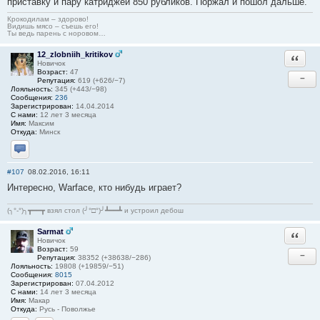
приставку и пару катриджей 850 рубликов. Поржал и пошол дальше.
Крокодилам – здорово!
Видишь мясо – съешь его!
Ты ведь парень с норовом…
12_zlobniih_kritikov
Ответи
Новичок
Возраст:
47
−
Репутация:
619 (+626/−7)
Лояльность:
345 (+443/−98)
Сообщения:
236
Зарегистрирован:
14.04.2014
С нами:
12 лет 3 месяца
Имя:
Максим
Откуда:
Минск
Отправить личное сообщение
#107
08.02.2016, 16:11
Интересно, Warface, кто нибудь играет?
(╮°-°)╮┳━━┳ взял стол (╯°□°)╯┻━━┻ и устроил дебош
Sarmat
Ответи
Новичок
Возраст:
59
−
Репутация:
38352 (+38638/−286)
Лояльность:
19808 (+19859/−51)
Сообщения:
8015
Зарегистрирован:
07.04.2012
С нами:
14 лет 3 месяца
Имя:
Макар
Откуда:
Русь - Поволжье