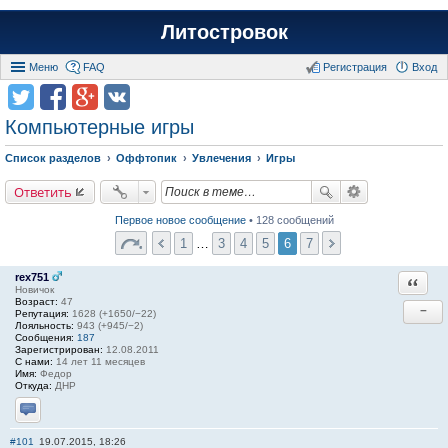
Литостровок
Меню
FAQ
Регистрация
Вход
Компьютерные игры
Список разделов
Оффтопик
Увлечения
Игры
Ответить
Первое новое сообщение
• 128 сообщений
1
…
3
4
5
6
7
rex751
Ответи
Новичок
Возраст:
47
−
Репутация:
1628 (+1650/−22)
Лояльность:
943 (+945/−2)
Сообщения:
187
Зарегистрирован:
12.08.2011
С нами:
14 лет 11 месяцев
Имя:
Федор
Откуда:
ДНР
Отправить личное сообщение
#101
19.07.2015, 18:26