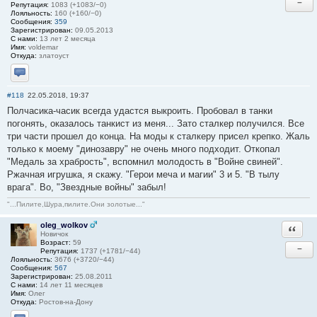
−
Репутация:
1083 (+1083/−0)
Лояльность:
160 (+160/−0)
Сообщения:
359
Зарегистрирован:
09.05.2013
С нами:
13 лет 2 месяца
Имя:
voldemar
Откуда:
златоуст
Отправить личное сообщение
#118
22.05.2018, 19:37
Полчасика-часик всегда удастся выкроить. Пробовал в танки
погонять, оказалось танкист из меня... Зато сталкер получился. Все
три части прошел до конца. На моды к сталкеру присел крепко. Жаль
только к моему "динозавру" не очень много подходит. Откопал
"Медаль за храбрость", вспомнил молодость в "Войне свиней".
Ржачная игрушка, я скажу. "Герои меча и магии" 3 и 5. "В тылу
врага". Во, "Звездные войны" забыл!
"...Пилите,Шура,пилите.Они золотые..."
oleg_wolkov
Ответи
Новичок
Возраст:
59
−
Репутация:
1737 (+1781/−44)
Лояльность:
3676 (+3720/−44)
Сообщения:
567
Зарегистрирован:
25.08.2011
С нами:
14 лет 11 месяцев
Имя:
Олег
Откуда:
Ростов-на-Дону