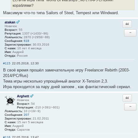
кораблями?
Максимум что-то типа Sailors of Steel, Tempest или Windward.
atakan
Ответи
Новичок
Возраст:
55
−
Репутация:
1337 (+1433/−96)
Лояльность:
2870 (+2958/−88)
Сообщения:
618
Зарегистрирован:
30.03.2016
С нами:
10 лет 4 месяца
Имя:
Андрей
Откуда:
Россия
#115
22.05.2018, 12:30
В своё время прошёл замечательную игру Freelancer Rebirth (2003-
2014/РС/Rus)
Тема игры несколько упрощённый аналог X-Tension 2,3.
Игра проходится за пару дней запоем , как фантастический сериал.
Arghett
Ответи
Новичок
Возраст:
54
−
Репутация:
-210 (+391/−601)
Лояльность:
10 (+19/−9)
Сообщения:
207
Зарегистрирован:
21.02.2011
С нами:
15 лет 5 месяцев
Имя:
Андрей
Откуда:
Саратов
#116
22.05.2018, 13:47