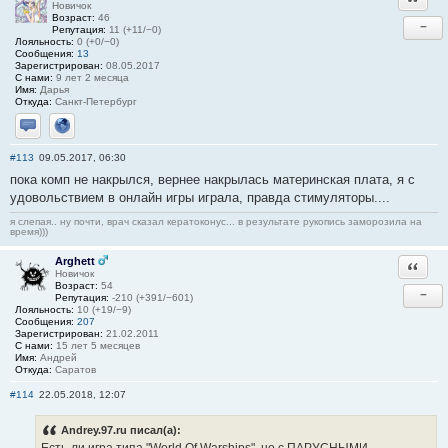
Новичок
Возраст:
46
−
Репутация:
11 (+11/−0)
Лояльность:
0 (+0/−0)
Сообщения:
13
Зарегистрирован:
08.05.2017
С нами:
9 лет 2 месяца
Имя:
Дарья
Откуда:
Санкт-Петербург
Отправить личное сообщение
Сайт
#113
09.05.2017, 06:30
пока комп не накрылся, вернее накрылась материнская плата, я с
удовольствием в онлайн игры играла, правда стимуляторы....
я слепая.. ну почти, врач сказал кератоконус... в результате рукопись заморозила на
время)))
Arghett
Ответи
Новичок
Возраст:
54
−
Репутация:
-210 (+391/−601)
Лояльность:
10 (+19/−9)
Сообщения:
207
Зарегистрирован:
21.02.2011
С нами:
15 лет 5 месяцев
Имя:
Андрей
Откуда:
Саратов
#114
22.05.2018, 12:07
Andrey.97.ru писал(а):
Есть-ли игра типа "World Of Warships", но с ПАРУСНЫМИ