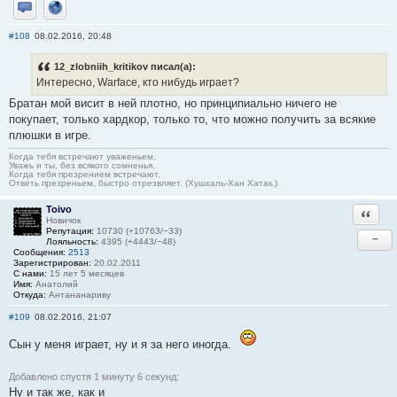
Отправить личное сообщение
Сайт
#108
08.02.2016, 20:48
12_zlobniih_kritikov писал(а):
Интересно, Warface, кто нибудь играет?
Братан мой висит в ней плотно, но принципиально ничего не
покупает, только хардкор, только то, что можно получить за всякие
плюшки в игре.
Когда тебя встречают уваженьем,
Уважь и ты, без всякого сомненья.
Когда тебя презрением встречают,
Ответь презреньем, быстро отрезвляет. (Хушхаль-Хан Хатак.)
Toivo
Ответи
Новичок
Репутация:
10730 (+10763/−33)
−
Лояльность:
4395 (+4443/−48)
Сообщения:
2513
Зарегистрирован:
20.02.2011
С нами:
15 лет 5 месяцев
Имя:
Анатолий
Откуда:
Антананариву
#109
08.02.2016, 21:07
Сын у меня играет, ну и я за него иногда.
Добавлено спустя 1 минуту 6 секунд:
Ну и так же, как и