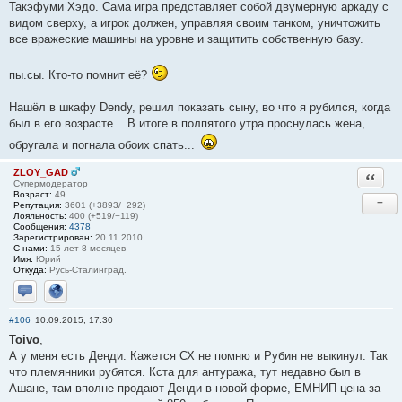
Такэфуми Хэдо. Сама игра представляет собой двумерную аркаду с
видом сверху, а игрок должен, управляя своим танком, уничтожить
все вражеские машины на уровне и защитить собственную базу.
пы.сы. Кто-то помнит её?
Нашёл в шкафу Dendy, решил показать сыну, во что я рубился, когда
был в его возрасте... В итоге в полпятого утра проснулась жена,
обругала и погнала обоих спать...
ZLOY_GAD
Ответи
Супермодератор
Возраст:
49
−
Репутация:
3601 (+3893/−292)
Лояльность:
400 (+519/−119)
Сообщения:
4378
Зарегистрирован:
20.11.2010
С нами:
15 лет 8 месяцев
Имя:
Юрий
Откуда:
Русь-Сталинград.
Отправить личное сообщение
Сайт
#106
10.09.2015, 17:30
Toivo
,
А у меня есть Денди. Кажется СХ не помню и Рубин не выкинул. Так
что племянники рубятся. Кста для антуража, тут недавно был в
Ашане, там вполне продают Денди в новой форме, ЕМНИП цена за