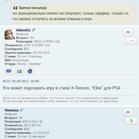
Sarmat писал(а):
но принципиально ничего не покупает, только хардкор, только то,
что можно получить за всякие плюшки в игре.
AllexxGL
Ответи
Новичок
Возраст:
55
−
Репутация:
3534 (+3558/−24)
Лояльность:
2757 (+2769/−12)
Сообщения:
871
Зарегистрирован:
15.04.2013
С нами:
13 лет 3 месяца
Имя:
Александр
Откуда:
Питер - Гамбург
Отправить личное сообщение
Отправить email
Сайт
#110
02.05.2017, 20:00
Кто может подсказать игру в стиле X-Tension, "Elite" для PS4
Если это не возможно сейчас, то это не значит что невозможно в принципе.
Если мы ещё не знаем каких либо законов, то это не отменяет их действие.
Умникус
Ответи
Новичок
Возраст:
58
3
Репутация:
603 (+611/−8)
Лояльность:
38 (+38/−0)
Сообщения:
422
Зарегистрирован:
12.08.2011
С нами:
14 лет 11 месяцев