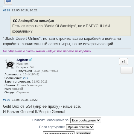
Отправить личное сообщение
#119
22.05.2018, 20:21
Andrey.97.ru писал(а):
Есть-ли игра типа "World Of Warships", но с ПАРУСНЫМИ
кораблями?
"Black Desert Online", но там строительство кораблей и война на
кораблях, значительный аспект игры, но не исчерпывающий.
Не сдирайте с людей маски - вдруг это просто намордник.
Arghett
Ответи
Новичок
Возраст:
54
−
Репутация:
-210 (+391/−601)
Лояльность:
10 (+19/−9)
Сообщения:
207
Зарегистрирован:
21.02.2011
С нами:
15 лет 5 месяцев
Имя:
Андрей
Откуда:
Саратов
#120
22.05.2018, 22:22
Gold Box от SSI (мир её праху) - наше всё.
И Panzer General II/People General.
Показать сообщения за:
Поле сортировки