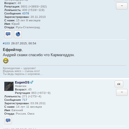
Возраст:
49
−
Репутация:
3601 (+3893/−292)
Лояльность:
400 (+519/−119)
Сообщения:
4378
Зарегистрирован:
20.11.2010
С нами:
15 лет 8 месяцев
Имя:
Юрий
Откуда:
Русь-Сталинград.
Отправить личное сообщение
Сайт
#103
29.07.2015, 00:54
Ефрейтор
,
Андрей скажи спасибо что Кармагеддон.
Крокодилам – здорово!
Видишь мясо – съешь его!
Ты ведь парень с норовом…
EugenOS
Ответи
Новичок
Возраст:
45
−
Репутация:
863 (+872/−9)
Лояльность:
271 (+275/−4)
Сообщения:
717
Зарегистрирован:
03.09.2011
С нами:
14 лет 11 месяцев
Имя:
Евгений
Откуда:
Россия, Омск
Отправить личное сообщение