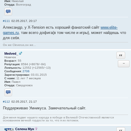
Имя:
Николай
Откуда:
Волгоград
Отправить личное сообщение
#111
02.05.2017, 20:17
Александр, у X-Tension есть хороший фанатский сайт
www.elite-
games.ru
, там всего дофига(в том числе и игры), может найдешь что
для себя.
Он же Cleverus,он же...
Medved_
Ответи
Новичок
Возраст:
55
−
Репутация:
8594 (+8678/−84)
Лояльность:
12552 (+12565/−13)
Сообщения:
2706
Зарегистрирован:
03.01.2015
С нами:
11 лет 7 месяцев
Имя:
Павел
Откуда:
Свердловск
Отправить личное сообщение
#112
02.05.2017, 21:17
Поддерживаю Умникуса. Замечательный сайт.
Для меня подвиг нашего народа в победе в Великой Отечественной является
основанием вечной гордости за то, что я их потомок.
Селена Мун
Ответи