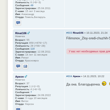
Лояльность:
6 (+9/−3)
Сообщения:
49
Зарегистрирован:
25.04.2011
С нами:
15 лет 3 месяца
Имя:
Александр
Откуда:
Гомель,Беларусь
Отправить личное сообщение
#603
Rinat106
»
10.11.2023, 21:24
Rinat106
Новичок
Filimonov_Zloy-sredi-chuzhih-
Возраст:
55
Репутация:
859 (+876/−17)
Лояльность:
28 (+56/−28)
Сообщения:
119
У вас нет необходимых прав дл
Зарегистрирован:
12.08.2011
С нами:
14 лет 11 месяцев
Имя:
Ринат
Откуда:
Красноярск
Отправить личное сообщение
Отправить email
#604
Аркон
»
14.11.2023, 10:22
Аркон
Новичок
Возраст:
37
Да она. Благодырочка.
Репутация:
1 (+1/−0)
Лояльность:
4 (+4/−0)
Сообщения:
7
Зарегистрирован:
24.09.2022
С нами:
3 года 10 месяцев
Имя:
Витос
Откуда:
Херсон