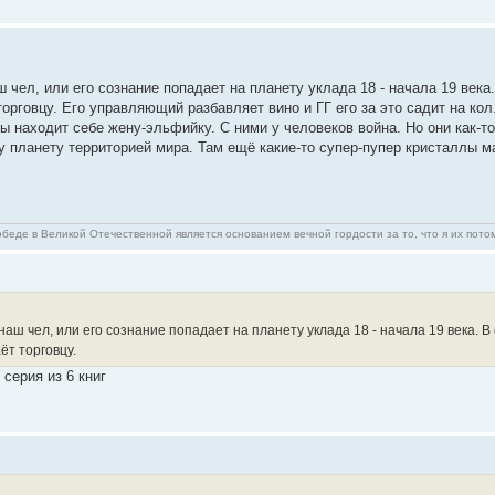
ш чел, или его сознание попадает на планету уклада 18 - начала 19 век
орговцу. Его управляющий разбавляет вино и ГГ его за это садит на кол
ы находит себе жену-эльфийку. С ними у человеков война. Но они как-то 
у планету территорией мира. Там ещё какие-то супер-пупер кристаллы м
беде в Великой Отечественной является основанием вечной гордости за то, что я их пото
 наш чел, или его сознание попадает на планету уклада 18 - начала 19 века.
ёт торговцу.
серия из 6 книг