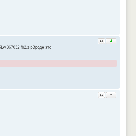
Ответить с цитатой
4
5Lw.367032.fb2.zip
Вроде это
Ответить с цитатой
−