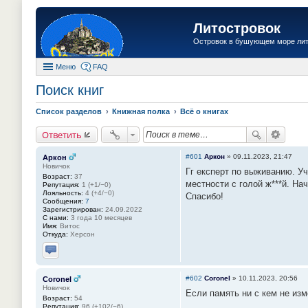
Литостровок
Островок в бушующем море ли
Меню
FAQ
Поиск книг
Список разделов
Книжная полка
Всё о книгах
Ответить
#601
Аркон
»
09.11.2023, 21:47
Аркон
Новичок
Гг експерт по выживанию. Уч
Возраст:
37
местности с голой ж***й. На
Репутация:
1 (+1/−0)
Лояльность:
4 (+4/−0)
Спасибо!
Сообщения:
7
Зарегистрирован:
24.09.2022
С нами:
3 года 10 месяцев
Имя:
Витос
Откуда:
Херсон
Отправить личное сообщение
#602
Coronel
»
10.11.2023, 20:56
Coronel
Новичок
Если память ни с кем не изм
Возраст:
54
Репутация:
96 (+102/−6)