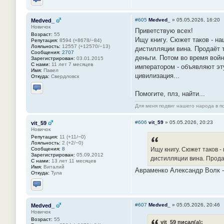
Отправить личное сообщение
#605
Medved_
»
05.05.2026, 16:20
Medved_
Новичок
Приветствую всех!
Возраст:
55
Ищу книгу. Сюжет таков - на
Репутация:
8594 (+8678/−84)
Лояльность:
12557 (+12570/−13)
дистилляции вина. Продаёт т
Сообщения:
2707
деньги. Потом во время войн
Зарегистрирован:
03.01.2015
С нами:
11 лет 7 месяцев
императором - объявляют эт
Имя:
Павел
цивилизация...
Откуда:
Свердловск
Помогите, плз, найти...
Отправить личное сообщение
Для меня подвиг нашего народа в по
#606
vit_59
»
05.05.2026, 20:23
vit_59
Новичок
Репутация:
11 (+11/−0)
Лояльность:
2 (+2/−0)
Сообщения:
8
Ищу книгу. Сюжет таков -
Зарегистрирован:
05.09.2012
дистилляции вина. Прода
С нами:
13 лет 11 месяцев
Имя:
Виталий
Авраменко Александр Волк - 
Откуда:
Тула
Отправить личное сообщение
#607
Medved_
»
05.05.2026, 20:46
Medved_
Новичок
Возраст:
55
vit_59 писал(а):