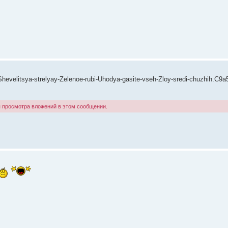
Shevelitsya-strelyay-Zelenoe-rubi-Uhodya-gasite-vseh-Zloy-sredi-chuzhih.C9a
я просмотра вложений в этом сообщении.