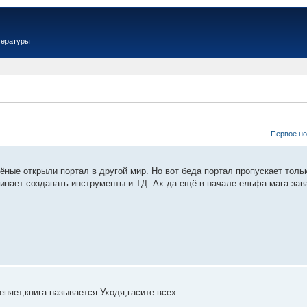
тературы
Первое н
ёные открыли портал в другой мир. Но вот беда портал пропускает тольк
чинает создавать инструменты и ТД. Ах да ещё в начале ельфа мага зав
еняет,книга называется Уходя,гасите всех.