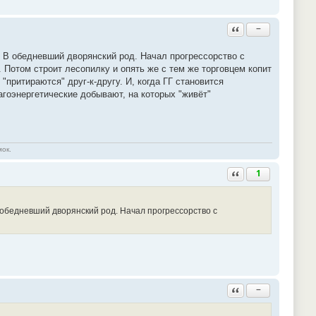
Ответить с цитатой
−
а. В обедневший дворянский род. Начал прогрессорство с
. Потом строит лесопилку и опять же с тем же торговцем копит
"притираются" друг-к-другу. И, когда ГГ становится
агоэнергетические добывают, на которых "живёт"
мок.
Ответить с цитатой
1
 В обедневший дворянский род. Начал прогрессорство с
Ответить с цитатой
−