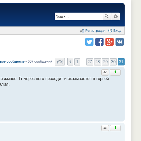
Регистрация
Вход
Поделиться в twitter.com
Поделиться в facebook.com
Поделиться в Google Plus
Поделиться в vk.com
1
…
27
28
29
30
31
овое сообщение
• 607 сообщений
Ответить с цитатой
1
о жывое. Гг через него проходит и оказывается в горной
алил.
Ответить с цитатой
1