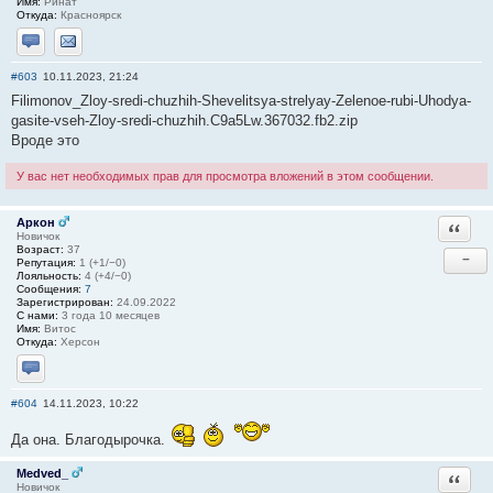
Имя:
Ринат
Откуда:
Красноярск
Отправить личное сообщение
Отправить email
#603
10.11.2023, 21:24
Filimonov_Zloy-sredi-chuzhih-Shevelitsya-strelyay-Zelenoe-rubi-Uhodya-
gasite-vseh-Zloy-sredi-chuzhih.C9a5Lw.367032.fb2.zip
Вроде это
У вас нет необходимых прав для просмотра вложений в этом сообщении.
Аркон
Ответи
Новичок
Возраст:
37
−
Репутация:
1 (+1/−0)
Лояльность:
4 (+4/−0)
Сообщения:
7
Зарегистрирован:
24.09.2022
С нами:
3 года 10 месяцев
Имя:
Витос
Откуда:
Херсон
Отправить личное сообщение
#604
14.11.2023, 10:22
Да она. Благодырочка.
Medved_
Ответи
Новичок