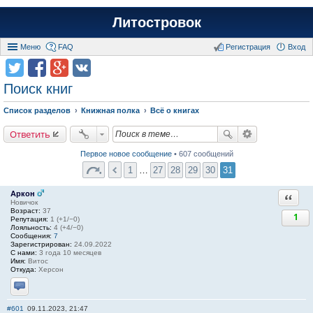
Литостровок
Меню
FAQ
Регистрация
Вход
Поиск книг
Список разделов
Книжная полка
Всё о книгах
Ответить
Первое новое сообщение
• 607 сообщений
1
…
27
28
29
30
31
Аркон
Ответи
Новичок
Возраст:
37
1
Репутация:
1 (+1/−0)
Лояльность:
4 (+4/−0)
Сообщения:
7
Зарегистрирован:
24.09.2022
С нами:
3 года 10 месяцев
Имя:
Витос
Откуда:
Херсон
Отправить личное сообщение
#601
09.11.2023, 21:47