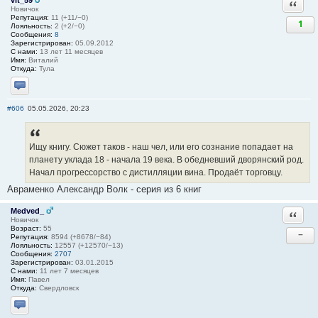
vit_59
Ответи
Новичок
Репутация:
11 (+11/−0)
1
Лояльность:
2 (+2/−0)
Сообщения:
8
Зарегистрирован:
05.09.2012
С нами:
13 лет 11 месяцев
Имя:
Виталий
Откуда:
Тула
Отправить личное сообщение
#606
05.05.2026, 20:23
Ищу книгу. Сюжет таков - наш чел, или его сознание попадает на
планету уклада 18 - начала 19 века. В обедневший дворянский род.
Начал прогрессорство с дистилляции вина. Продаёт торговцу.
Авраменко Александр Волк - серия из 6 книг
Medved_
Ответи
Новичок
Возраст:
55
−
Репутация:
8594 (+8678/−84)
Лояльность:
12557 (+12570/−13)
Сообщения:
2707
Зарегистрирован:
03.01.2015
С нами:
11 лет 7 месяцев
Имя:
Павел
Откуда:
Свердловск
Отправить личное сообщение