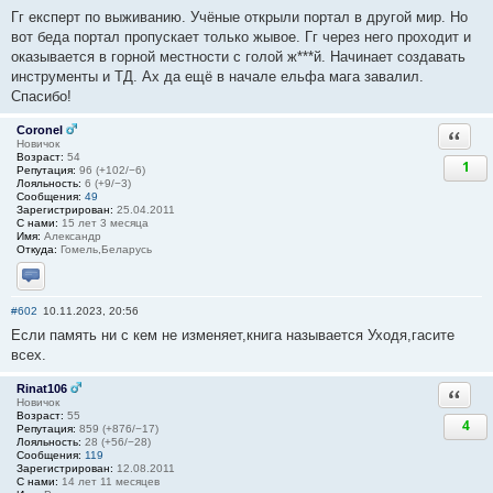
Гг експерт по выживанию. Учёные открыли портал в другой мир. Но
вот беда портал пропускает только жывое. Гг через него проходит и
оказывается в горной местности с голой ж***й. Начинает создавать
инструменты и ТД. Ах да ещё в начале ельфа мага завалил.
Спасибо!
Coronel
Ответи
Новичок
Возраст:
54
1
Репутация:
96 (+102/−6)
Лояльность:
6 (+9/−3)
Сообщения:
49
Зарегистрирован:
25.04.2011
С нами:
15 лет 3 месяца
Имя:
Александр
Откуда:
Гомель,Беларусь
Отправить личное сообщение
#602
10.11.2023, 20:56
Если память ни с кем не изменяет,книга называется Уходя,гасите
всех.
Rinat106
Ответи
Новичок
Возраст:
55
4
Репутация:
859 (+876/−17)
Лояльность:
28 (+56/−28)
Сообщения:
119
Зарегистрирован:
12.08.2011
С нами:
14 лет 11 месяцев