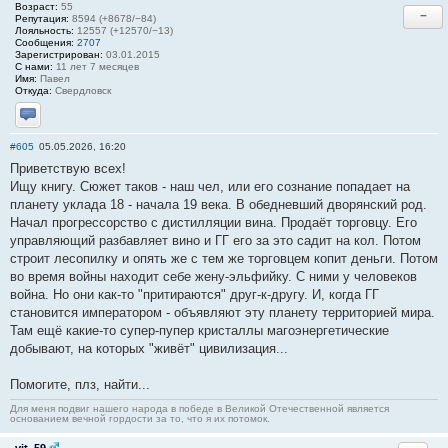
Возраст:
55
−
Репутация:
8594 (+8678/−84)
Лояльность:
12557 (+12570/−13)
Сообщения:
2707
Зарегистрирован:
03.01.2015
С нами:
11 лет 7 месяцев
Имя:
Павел
Откуда:
Свердловск
Отправить личное сообщение
#605
05.05.2026, 16:20
Приветствую всех!
Ищу книгу. Сюжет таков - наш чел, или его сознание попадает на
планету уклада 18 - начала 19 века. В обедневший дворянский род.
Начал прогрессорство с дистилляции вина. Продаёт торговцу. Его
управляющий разбавляет вино и ГГ его за это садит на кол. Потом
строит лесопилку и опять же с тем же торговцем копит деньги. Потом
во время войны находит себе жену-эльфийку. С ними у человеков
война. Но они как-то "притираются" друг-к-другу. И, когда ГГ
становится императором - объявляют эту планету территорией мира.
Там ещё какие-то супер-пупер кристаллы магоэнергетические
добывают, на которых "живёт" цивилизация...
Помогите, плз, найти...
Для меня подвиг нашего народа в победе в Великой Отечественной является
основанием вечной гордости за то, что я их потомок.