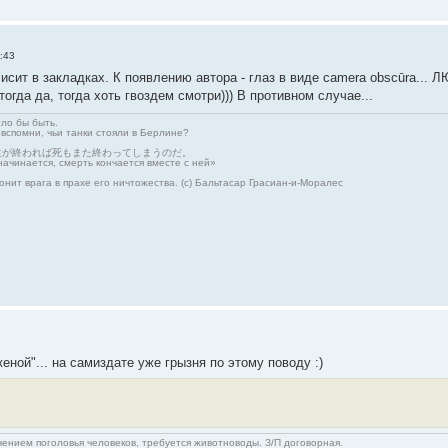
:43
исит в закладках. К появлению автора - глаз в виде camera obscūra... Л
огда да, тогда хоть гвоздем смотри))) В противном случае...
гло бы быть.
 вспомни, чьи танки стояли в Берлине?
生が終われば死もまた終わってしまうのだ。
начинается, смерть кончается вместе с ней»
онит врага в прахе его ничтожества. (с) Бальтасар Грасиан-и-Моралес
еной"... на самиздате уже грызня по этому поводу :)
ичением поголовья человеков, требуется животноводы. З/П договорная.