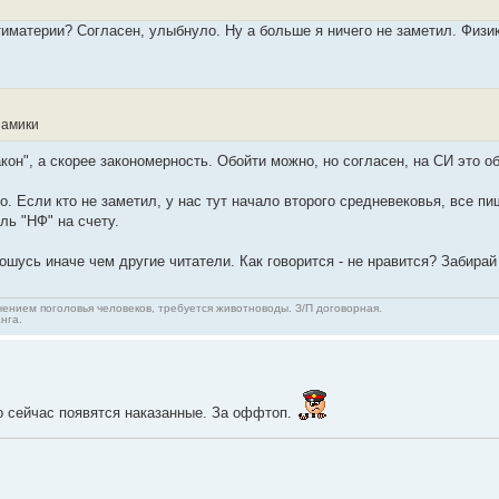
тиматерии? Согласен, улыбнуло. Ну а больше я ничего не заметил. Физик
намики
акон", а скорее закономерность. Обойти можно, но согласен, на СИ это о
о. Если кто не заметил, у нас тут начало второго средневековья, все пи
ль "НФ" на счету.
ношусь иначе чем другие читатели. Как говорится - не нравится? Забир
ичением поголовья человеков, требуется животноводы. З/П договорная.
нга.
то сейчас появятся наказанные. За оффтоп.