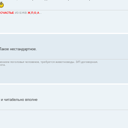
О
СЧАСТЬЕ
ИЗ БУКВ
Ж
,
П
,
О
,
А
...
Такое нестандартное.
ичением поголовья человеков, требуется животноводы. З/П договорная.
нга.
 и читабельно вполне