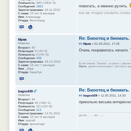
Лояльность:
460 (+463/−3)
помогать, а именно рулить.
Сообщения:
1821
Зарегистрирован:
20.11.2010
КАК ЖЕ ТРУДНО СЛОЖИТЬ СЛОВ
С нами:
15 лет 8 месяцев
Имя:
Александр
Откуда:
Волгоград
Отправить личное сообщение
Сайт
Re: Биоотец и биомать.
Мряв
Новичок
#3
Мряв
»
01.05.2011, 17:35
Возраст:
40
Очень понравилось начало. 
Репутация:
5 (+5/−0)
Лояльность:
0 (+0/−0)
Сообщения:
433
Зарегистрирован:
16.12.2010
В питомник "Земля", в связи с увел
С нами:
15 лет 7 месяцев
Мряв
, демон-интендант третьего ра
Имя:
_Юра
Откуда:
КараСук
Отправить личное сообщение
Re: Биоотец и биомать.
bagss439
Новичок
#4
bagss439
»
11.05.2011, 14:33
Возраст:
44
прикольно весьма интересно
Репутация:
45 (+46/−1)
Лояльность:
15 (+23/−8)
Сообщения:
113
Зарегистрирован:
12.01.2011
да во........ во........
С нами:
15 лет 6 месяцев
Имя:
сергей
Откуда:
кронштадт