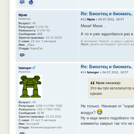
Отправить личное сообщение
Сайт
Re: Биоотец и биомать.
Мряв
Новичок
#13
Мряв
»
04.07.2011, 19:57
Возраст:
40
Меня! Меня...
Репутация:
5 (+5/−0)
Лояльность:
0 (+0/−0)
А то я уже задолбался раз 
Сообщения:
433
Зарегистрирован:
16.12.2010
С нами:
15 лет 7 месяцев
В питомник "Земля", в связи с увел
Мряв
, демон-интендант третьего ра
Имя:
_Юра
Откуда:
КараСук
Отправить личное сообщение
Re: Биоотец и биомать.
falanger
Новичок
#14
falanger
»
04.07.2011, 19:57
Мряв писал(а):
Это вы про катализатор к
однако.
Возраст:
45
Не только. Начиная от "кор
Репутация:
1198 (+1736/−538)
Лояльность:
245 (+780/−535)
воздух?
Сообщения:
1178
Зарегистрирован:
01.03.2011
Ну и еще много подобного те
С нами:
15 лет 5 месяцев
комменты закрыл так что не
Имя:
Григорий
Откуда:
Калининградская обл