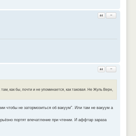
Ответить с цитатой
−
Ответить с цитатой
−
ам, как бы, почти и не упоминается, как таковая. Не Жуль Верн,
и чтобы не затормозиться об вакуум". Или там не вакуум а
ерьёзно портят впечатление при чтении. И аффтар зараза