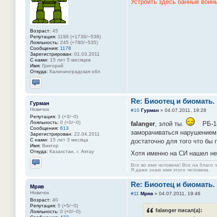
Устроить здесь банные войн
Возраст:
45
Репутация:
1198 (+1736/−538)
Лояльность:
245 (+780/−535)
Сообщения:
1178
Зарегистрирован:
01.03.2011
С нами:
15 лет 5 месяцев
Имя:
Григорий
Откуда:
Калининградская обл
Отправить личное сообщение
Re: Биоотец и биомать.
Гурман
Новичок
#10
Гурман
»
04.07.2011, 19:28
Репутация:
3 (+3/−0)
Лояльность:
0 (+0/−0)
falanger
, злой ты.
РБ-18
Сообщения:
613
заморачиваться нарушением 
Зарегистрирован:
22.04.2011
С нами:
15 лет 3 месяца
достаточно для того что бы 
Имя:
Виктор
Откуда:
Казахстан, г. Актау
Хотя именно на СИ нашел не
Все во имя человека! Все на благо 
Отправить личное сообщение
Я даже знаю имя этого человека.
Re: Биоотец и биомать.
Мряв
Новичок
#11
Мряв
»
04.07.2011, 19:46
Возраст:
40
Репутация:
5 (+5/−0)
falanger писал(а):
Лояльность:
0 (+0/−0)