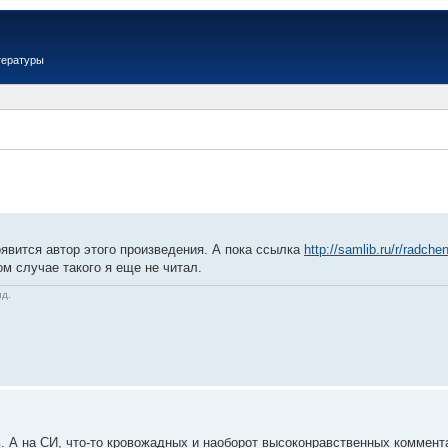
тературы
явится автор этого произведения. А пока ссылка
http://samlib.ru/r/radch
м случае такого я еще не читал.
ид.
. А на СИ, что-то кровожадных и наоборот высоконравственных коммент