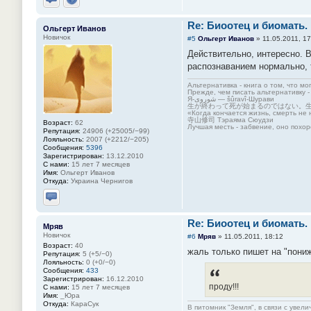
Отправить личное сообщение
Сайт
Re: Биоотец и биомать.
Ольгерт Иванов
Новичок
#5
Ольгерт Иванов
»
11.05.2011, 17
Действительно, интересно. В
распознаванием нормально, т
Альтернативка - книга о том, что мо
Прежде, чем писать альтернативку -
Я-شوروی — šûravî-Шурави
生が終わって死が始まるのではない。
«Когда кончается жизнь, смерть не 
寺山修司 Тэраяма Сюудзи
Возраст:
62
Лучшая месть - забвение, оно похор
Репутация:
24906 (+25005/−99)
Лояльность:
2007 (+2212/−205)
Сообщения:
5396
Зарегистрирован:
13.12.2010
С нами:
15 лет 7 месяцев
Имя:
Ольгерт Иванов
Откуда:
Украина Чернигов
Отправить личное сообщение
Re: Биоотец и биомать.
Мряв
Новичок
#6
Мряв
»
11.05.2011, 18:12
Возраст:
40
жаль только пишет на "пониж
Репутация:
5 (+5/−0)
Лояльность:
0 (+0/−0)
Сообщения:
433
Зарегистрирован:
16.12.2010
проду!!!
С нами:
15 лет 7 месяцев
Имя:
_Юра
Откуда:
КараСук
В питомник "Земля", в связи с увел