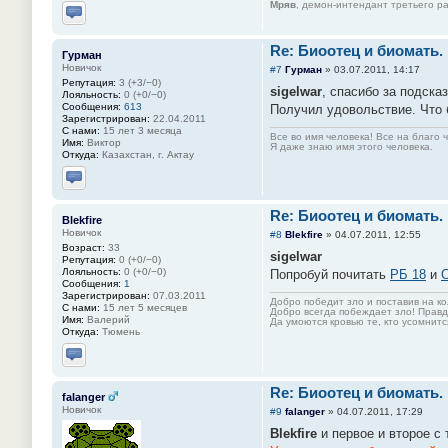
Мряв
, демон-интендант третьего ра
Отправить личное сообщение
Re: Биоотец и биомать.
Гурман
Новичок
#7
Гурман
»
03.07.2011, 14:17
Репутация:
3 (+3/−0)
sigelwar
, спасибо за подсказ
Лояльность:
0 (+0/−0)
Сообщения:
613
Получил удовольствие. Что 
Зарегистрирован:
22.04.2011
С нами:
15 лет 3 месяца
Все во имя человека! Все на благо 
Имя:
Виктор
Я даже знаю имя этого человека.
Откуда:
Казахстан, г. Актау
Отправить личное сообщение
Re: Биоотец и биомать.
Blekfire
Новичок
#8
Blekfire
»
04.07.2011, 12:55
Возраст:
33
sigelwar
Репутация:
0 (+0/−0)
Лояльность:
0 (+0/−0)
Попробуй почитать
РБ 18
и
С
Сообщения:
1
Зарегистрирован:
07.03.2011
Добро победит зло и поставив на к
С нами:
15 лет 5 месяцев
Добро всегда побеждает зло! Правд
Имя:
Валерий
Да умоются кровью те, кто усомни
Откуда:
Тюмень
Отправить личное сообщение
Re: Биоотец и биомать.
falanger
Новичок
#9
falanger
»
04.07.2011, 17:29
Blekfire
и первое и второе с