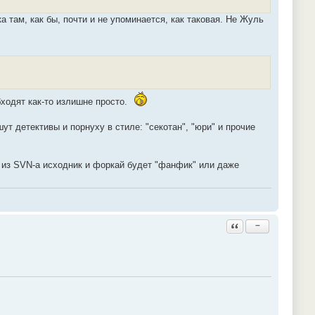
а там, как бы, почти и не упоминается, как таковая. Не Жуль
бходят как-то излишне просто.
шут детективы и порнуху в стиле: "секотан", "юри" и прочие
ай из SVN-а исходник и форкай будет "фанфик" или даже
Ответить с цитатой
−