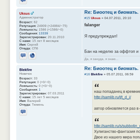
Отправить личное сообщение
Re: Биоотец и биомать.
Uksus
Администратор
#15
Uksus
»
04.07.2011, 20:10
Возраст:
62
falanger
Репутация:
24909 (+24984/−75)
Лояльность:
1586 (+1586/−0)
Сообщения:
13339
Я предупреждал!
Зарегистрирован:
20.11.2010
С нами:
15 лет 8 месяцев
Имя:
Сергей
Откуда:
СПб
Бан на неделю за оффтоп и
Отправить личное сообщение
Сайт
Да, я зануда, я знаю...
Re: Биоотец и биомать.
Blekfire
Новичок
#16
Blekfire
»
05.07.2011, 06:59
Возраст:
33
Репутация:
0 (+0/−0)
Лояльность:
0 (+0/−0)
Сообщения:
1
наш попаданец в кремни
Зарегистрирован:
07.03.2011
http://samlib.ru/t/t_d_i/
С нами:
15 лет 5 месяцев
Имя:
Валерий
Откуда:
Тюмень
автор обновляется раз в 
Отправить личное сообщение
http://samlib.ru/s/subboti
Хулиганство-фантазия по 
Двое из нашего мира поп