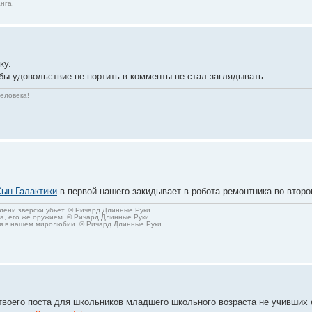
нга.
ку.
бы удовольствие не портить в комменты не стал заглядывать.
человека!
ын Галактики
в первой нашего закидывает в робота ремонтника во втор
олени зверски убьёт. © Ричард Длинные Руки
а, его же оружием. © Ричард Длинные Руки
тся в нашем миролюбии. © Ричард Длинные Руки
 твоего поста для школьников младшего школьного возраста не учивших