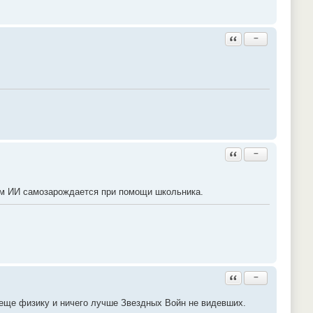
Ответить с цитатой
−
Ответить с цитатой
−
ом ИИ самозарождается при помощи школьника.
Ответить с цитатой
−
 еще физику и ничего лучше Звездных Войн не видевших.