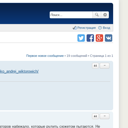
Регистрация
Вход
Поделиться в twitter.com
Поделиться в facebook.com
Поделиться в Google Plus
Поделиться в vk.com
Первое новое сообщение
• 19 сообщений • Страница 1 из 1
Ответить с цитатой
−
enko_andrej_wiktorowich/
Ответить с цитатой
−
аторов набежало, которые рулить сюжетом пытаются. Не