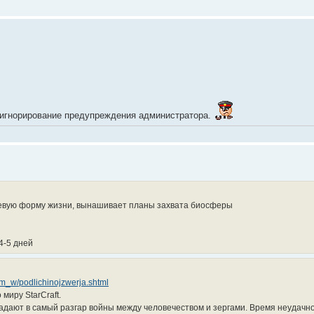
 игнорирование предупреждения администратора.
евую форму жизни, вынашивает планы захвата биосферы
4-5 дней
n_m_w/podlichinojzwerja.shtml
миру StarCraft.
адают в самый разгар войны между человечеством и зергами. Время неудачное