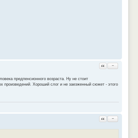
Ответить с цитатой
−
еловека предпенсионного возраста. Ну не стоит
 произведений. Хороший слог и не заезженный сюжет - этого
Ответить с цитатой
−