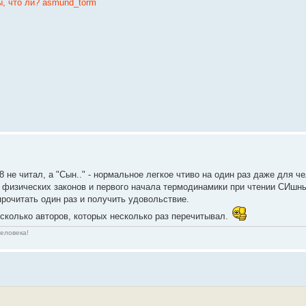
ы, что ли? asmund_torm
 не читал, а "Сын.." - нормальное легкое чтиво на один раз даже для ч
физических законов и первого начала термодинамики при чтении СИшных
прочитать один раз и получить удовольствие.
сколько авторов, которых несколько раз перечитывал.
человека!