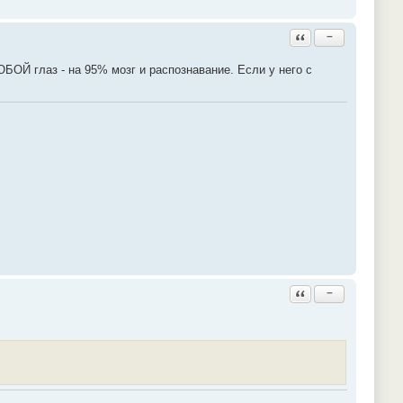
Ответить с цитатой
−
ЮБОЙ глаз - на 95% мозг и распознавание. Если у него с
Ответить с цитатой
−