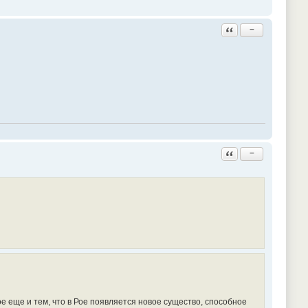
Ответить с цитатой
−
Ответить с цитатой
−
 еще и тем, что в Рое появляется новое существо, способное