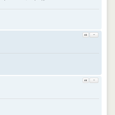
Ответить с цитатой
−
Ответить с цитатой
−