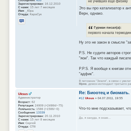
Сообщения:
433
не учивших еще физику
Зарегистрирован:
16.12.2010
С нами:
15 лет 7 месяцев
Это вы про катализатор к ан
Имя:
_Юра
Верн, однако.
Откуда:
КараСук
Отправить личное сообщение
Гурман писал(а):
первого начала термоди
Ну это не закон в смысле "з
P.S. Не судите авторов строг
"яои". Так что каждый писате
P.P.S. Я вообще к книгам от
"адфик".
В питомник "Земля", в связи с увел
Мряв
, демон-интендант третьего ра
Re: Биоотец и биомать.
Uksus
Администратор
#12
Uksus
»
04.07.2011, 19:55
Возраст:
62
Репутация:
24909 (+24984/−75)
Что-то мне подсказывает, ч
Лояльность:
1586 (+1586/−0)
Сообщения:
13339
Зарегистрирован:
20.11.2010
Да, я зануда, я знаю...
С нами:
15 лет 8 месяцев
Имя:
Сергей
Откуда:
СПб