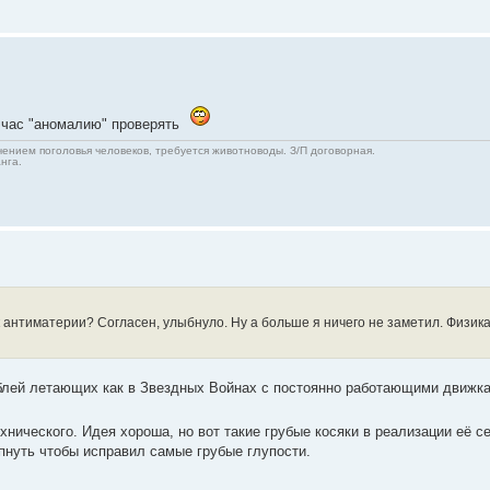
в час "аномалию" проверять
ичением поголовья человеков, требуется животноводы. З/П договорная.
нга.
 антиматерии? Согласен, улыбнуло. Ну а больше я ничего не заметил. Физика т
аблей летающих как в Звездных Войнах с постоянно работающими движкам
хнического. Идея хороша, но вот такие грубые косяки в реализации её с
 пнуть чтобы исправил самые грубые глупости.