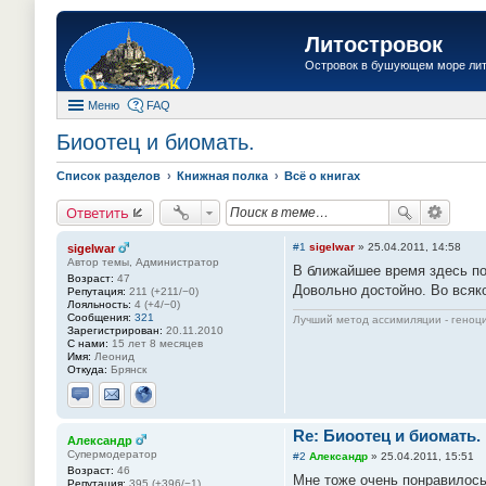
Литостровок
Островок в бушующем море ли
Меню
FAQ
Биоотец и биомать.
Список разделов
Книжная полка
Всё о книгах
Ответить
#1
sigelwar
»
25.04.2011, 14:58
sigelwar
Автор темы, Администратор
В ближайшее время здесь по
Возраст:
47
Довольно достойно. Во всяко
Репутация:
211 (+211/−0)
Лояльность:
4 (+4/−0)
Сообщения:
321
Лучший метод ассимиляции - геноц
Зарегистрирован:
20.11.2010
С нами:
15 лет 8 месяцев
Имя:
Леонид
Откуда:
Брянск
Отправить личное сообщение
Отправить email
Сайт
Re: Биоотец и биомать.
Александр
Супермодератор
#2
Александр
»
25.04.2011, 15:51
Возраст:
46
Мне тоже очень понравилось
Репутация:
395 (+396/−1)