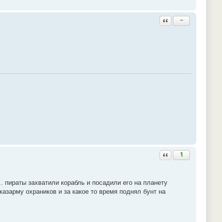
Ответить с цитатой
−
Ответить с цитатой
1
. пираты захватили корабль и посадили его на планету
азарму охраников и за какое то время поднял бунт на