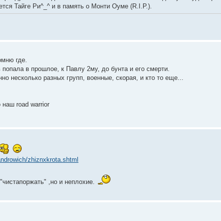
тся Тайге Ри^_^ и в память о Монти Оуме (R.I.P.).
омню где.
попала в прошлое, к Павлу 2му, до бунта и его смерти.
о несколько разных групп, военные, скорая, и кто то еще...
наш road warrior
androwich/zhiznxkrota.shtml
 "чистапоржать" ,но и неплохие.