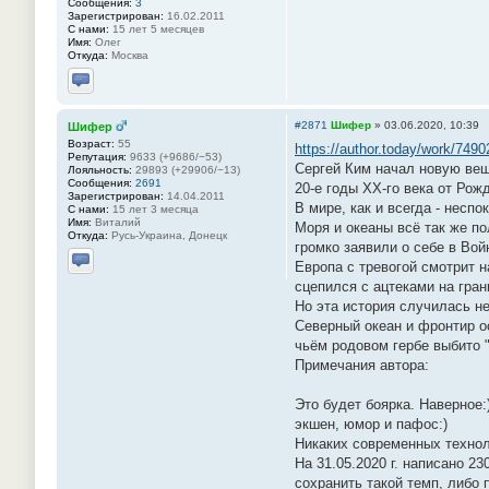
Сообщения:
3
Зарегистрирован:
16.02.2011
С нами:
15 лет 5 месяцев
Имя:
Олег
Откуда:
Москва
Отправить личное сообщение
#2871
Шифер
»
03.06.2020, 10:39
Шифер
Возраст:
55
https://author.today/work/7490
Репутация:
9633 (+9686/−53)
Сергей Ким начал новую вещ
Лояльность:
29893 (+29906/−13)
Сообщения:
2691
20-е годы ХХ-го века от Рож
Зарегистрирован:
14.04.2011
В мире, как и всегда - неспо
С нами:
15 лет 3 месяца
Имя:
Виталий
Моря и океаны всё так же п
Откуда:
Русь-Украина, Донецк
громко заявили о себе в Вой
Европа с тревогой смотрит 
Отправить личное сообщение
сцепился с ацтеками на гран
Но эта история случилась не
Северный океан и фронтир о
чьём родовом гербе выбито "
Примечания автора:
Это будет боярка. Наверное:
экшен, юмор и пафос:)
Никаких современных техноло
На 31.05.2020 г. написано 2
сохранить такой темп, либо