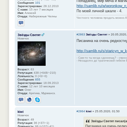
Попаданец, мир меча и магии
Сообщения:
101
http://samlib.ru/w/woronkow_n
Зарегистрирован:
28.12.2010
С нами:
15 лет 7 месяцев
По моей личной шкале - 4.
Имя:
Алексей
Откуда:
Набережные Челны
Честного человека продать можно.К
Отправить личное сообщение
#2863
Звёзды Светят
»
20.05.2020,
Звёзды Светят
Новичок
Писанина на очень редкостн
http://samlib.ru/s/staricyn_w_
- Сам-то ты когда сдохнешь? - спро
- Незадолго до трагической гибели 
Возраст:
63
Репутация:
438 (+648/−210)
Лояльность:
0 (+0/−0)
Сообщения:
655
Зарегистрирован:
18.09.2013
С нами:
12 лет 10 месяцев
Имя:
Олег
Откуда:
Арктика, Мурманск.
Отправить личное сообщение
Сайт
Skype
#2864
kiwi
»
25.05.2020, 01:50
kiwi
Новичок
Возраст:
49
Звёзды Светят писал(а
Репутация:
36 (+37/−1)
Писанина на очень редко
Лояльность:
66 (+107/−41)