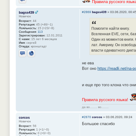
Правила русского языка
Отправить личное сообщение
#2869
bagss439
»
03.06.2020, 00:4
bagss439
Новичок
Возраст:
44
Репутация:
45 (+46/−1)
Лояльность:
15 (+23/−8)
Помогите найти книгу.
Сообщения:
113
Вселенная EVE, сети, базы
Зарегистрирован:
12.01.2011
С нами:
15 лет 6 месяцев
Один из моментов книги. 
Имя:
сергей
лат. Америку. Он освобо
Откуда:
кронштадт
власти одекватного дикта
Отправить личное сообщение
Сайт
не ева
Вот оно
https://readli.net/na-
и еще про того клона что он
Правила русского языка!
да во........ во........
#2870
corcos
»
03.06.2020, 09:24
corcos
Новичок
Большое спасибо
Возраст:
56
Репутация:
1 (+1/−0)
Лояльность:
0 (+0/−0)