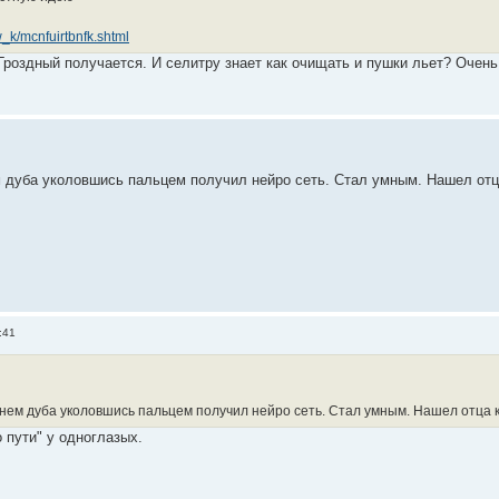
_w_k/mcnfuirtbnfk.shtml
роздный получается. И селитру знает как очищать и пушки льет? Очень 
м дуба уколовшись пальцем получил нейро сеть. Стал умным. Нашел отца
:41
рнем дуба уколовшись пальцем получил нейро сеть. Стал умным. Нашел отца к
 пути" у одноглазых.