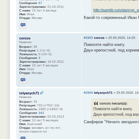
Сообщения:
67
Зарегистрирован:
01.04.2011
http://samlib.ru/s/staricyn
С нами:
15 лет 4 месяца
Имя:
Илья
Какой-то современный Иван Г
Откуда:
Москва
Отправить личное сообщение
#2865
corcos
»
25.05.2020, 14:20
corcos
Новичок
Помогите найти книгу.
Возраст:
56
Даун крепостной, под корне
Репутация:
1 (+1/−0)
Лояльность:
0 (+0/−0)
Сообщения:
3
Зарегистрирован:
16.02.2011
С нами:
15 лет 5 месяцев
Имя:
Олег
Откуда:
Москва
Отправить личное сообщение
#2866
tolyanych71
»
25.05.2020, 14
tolyanych71
Новичок
Возраст:
55
corcos писал(а):
Репутация:
733 (+752/−19)
Помогите найти книгу.
Лояльность:
1983 (+1992/−9)
Сообщения:
343
Даун крепостной, под ко
Зарегистрирован:
02.03.2013
С нами:
13 лет 5 месяцев
Санфиров "Начало звездного
Имя:
Анатолий
Откуда:
москвич, из тех кто
понаоставался тут