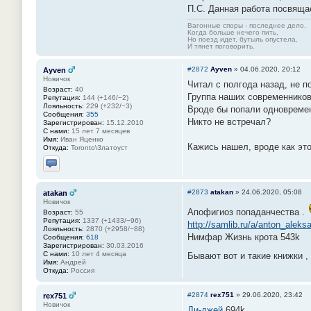
П.С. Данная работа посвящае
Вагонные споры - последнее дело,
Когда больше нечего пить,
Но поезд идет, бутыль опустела,
И тянет поговорить.
#2872
Ayven
»
04.06.2020, 20:12
Ayven
Новичок
Читал с полгода назад, не п
Возраст:
40
Группа наших современников 
Репутация:
144 (+146/−2)
Лояльность:
229 (+232/−3)
Вроде бы попали одновременн
Сообщения:
355
Никто не встречал?
Зарегистрирован:
15.12.2010
С нами:
15 лет 7 месяцев
Имя:
Иван Яценко
Кажись нашел, вроде как это 
Откуда:
Toronto\Златоуст
Отправить личное сообщение
#2873
atakan
»
24.06.2020, 05:08
atakan
Новичок
Апофигиоз попаданчества .
Возраст:
55
Репутация:
1337 (+1433/−96)
http://samlib.ru/a/anton_aleks
Лояльность:
2870 (+2958/−88)
Нимфар Жизнь крота 543k
Сообщения:
618
Зарегистрирован:
30.03.2016
С нами:
10 лет 4 месяца
Бывают вот и такие книжки ,
Имя:
Андрей
Откуда:
Россия
#2874
rex751
»
29.06.2020, 23:42
rex751
Новичок
Ди-джей
694k