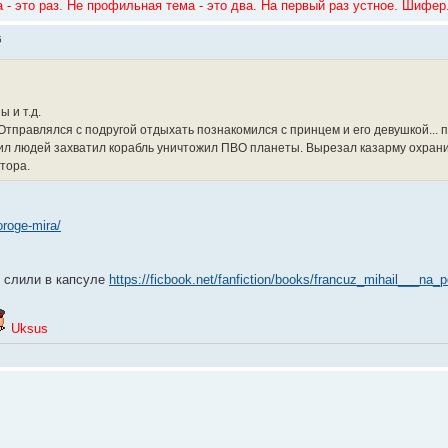
 - это раз. Не профильная тема - это два. На первый раз устное. Шифер
5
 и т.д.
Отправлялся с подругой отдыхать познакомился с принцем и его девушкой... 
дил людей захватил корабль уничтожил ПВО планеты. Вырезал казарму охраник
тора.
poroge-mira/
и слили в капсуле
https://ficbook.net/fanfiction/books/francuz_mihail___na_
Uksus