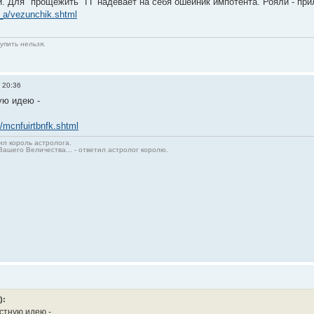
. Для "прощежить" ГГ надевает на себя ошейник импотента. Рояли - при
_a/vezunchik.shtml
упить нельзя.
 20:36
ую идею -
k/mcnfuirtbnfk.shtml
сил король астролога.
Вашего Величества... - ответил астролог королю.
):
стную идею -