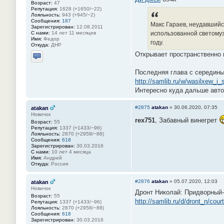
Возраст:
47
Репутация:
1628 (+1650/−22)
Лояльность:
943 (+945/−2)
Сообщения:
187
Макс Гараев, неудавшийс
Зарегистрирован:
12.08.2011
С нами:
14 лет 11 месяцев
использованной светомуз
Имя:
Федор
году.
Откуда:
ДНР
Открывает пространственно в
Отправить личное сообщение
Последняя глава с середины
http://samlib.ru/w/wasilxew_i
Интересно куда дальше авто
#2875
atakan
»
30.06.2020, 07:35
atakan
Новичок
rex751
, Забавный винегрет
Возраст:
55
Репутация:
1337 (+1433/−96)
Лояльность:
2870 (+2958/−88)
Сообщения:
618
Зарегистрирован:
30.03.2016
С нами:
10 лет 4 месяца
Имя:
Андрей
Откуда:
Россия
#2876
atakan
»
05.07.2020, 12:03
atakan
Новичок
Дронт Николай: Придворный-
Возраст:
55
http://samlib.ru/d/dront_n/cour
Репутация:
1337 (+1433/−96)
Лояльность:
2870 (+2958/−88)
Сообщения:
618
Зарегистрирован:
30.03.2016