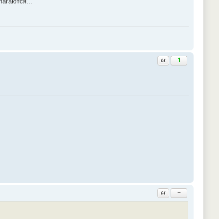
лагаются...
Ответить с цитатой
1
Ответить с цитатой
−