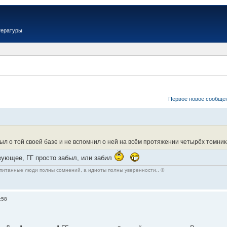
тературы
Первое новое сообще
ыл о той своей базе и не вспомнил о ней на всём протяжении четырёх томник
твующее, ГГ просто забыл, или забил
спитанные люди полны сомнений, а идиоты полны уверенности.. ©
:58