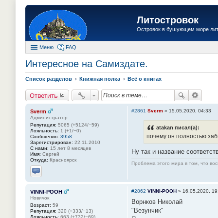
Литостровок
Островок в бушующем море ли
Меню
FAQ
Интересное на Самиздате.
Список разделов
Книжная полка
Всё о книгах
Ответить
#2861
Sverm
»
15.05.2020, 04:33
Sverm
Администратор
Репутация:
5065 (+5124/−59)
atakan писал(а):
Лояльность:
1 (+1/−0)
почему он полностью заб
Сообщения:
3958
Зарегистрирован:
22.11.2010
С нами:
15 лет 8 месяцев
Ну так и название соответс
Имя:
Сергей
Откуда:
Красноярск
Проблема этого мира в том, что во
Отправить личное сообщение
#2862
VINNI-POOH
»
16.05.2020, 19
VINNI-POOH
Новичок
Ворнков Николай
Возраст:
59
"Везунчик"
Репутация:
320 (+333/−13)
Лояльность:
663 (+732/−69)