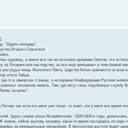
2
ь: "Орден геноцида".
дества Второго Спасителя.
койно.
олны чудовищ, а земля всё так же иссечена шрамами Ожогов, что остал
ну за Лотарингское наследство, но все ещё пребывают в тени боевой маг
на растущую мощь Железного Пакта, Царства Китая сражаются за власт
ице штата Тайша.
 где-то в заморских странах, а на окраине Конфедерации Русских княжес
своенных человеком земель. Там, где несут свою порубежную службу Вин
Кровь за кровь".
) Потому как если кто меня уже читал, то знает, что у меня всё время 
гий. Здесь скорее эпоха Интербеллума - 1920-1930-е годы, дизельпанк,
30К знаков, сейчас выложу затравку, какое-то время постараюсь по паре 
 перейду на еженедельные обновления. В бесплатном доступе будет орие