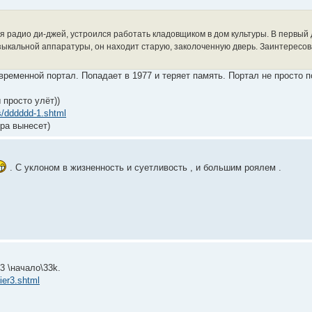
я радио ди-джей, устроился работать кладовщиком в дом культуры. В первый
ыкальной аппаратуры, он находит старую, заколоченную дверь. Заинтересова
ременной портал. Попадает в 1977 и теряет память. Портал не просто п
 просто улёт))
_s/dddddd-1.shtml
ра вынесет)
. С уклоном в жизненность и суетливость , и большим роялем .
3 \начало\33k.
tier3.shtml