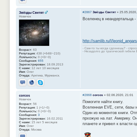
Отправить личное сообщение
#2867
Звёзды Светят
»
25.05.2020,
Звёзды Светят
Новичок
Вселенец в неандертальца -
http://samlib.ru/l/leonid_angar
- Сам-то ты когда сдохнешь? - спро
Возраст:
63
- Незадолго до трагической гибели 
Репутация:
438 (+648/−210)
Лояльность:
0 (+0/−0)
Сообщения:
655
Зарегистрирован:
18.09.2013
С нами:
12 лет 10 месяцев
Имя:
Олег
Откуда:
Арктика, Мурманск.
Отправить личное сообщение
Сайт
Skype
#2868
corcos
»
02.06.2020, 21:01
corcos
Новичок
Помогите найти книгу.
Возраст:
56
Вселенная EVE, сети, базы и
Репутация:
1 (+1/−0)
Лояльность:
0 (+0/−0)
Один из моментов книги. Отп
Сообщения:
3
прхожую на лат. Америку. О
Зарегистрирован:
16.02.2011
С нами:
15 лет 5 месяцев
планете и привел к власти о
Имя:
Олег
Откуда:
Москва