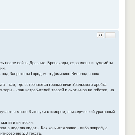
Ответить с цитатой
−
ись после войны Древних. Бронеходы, аэропланы и пулемёты
ии.
ь над Запретным Городом, а Доминион Винланд снова
тв - там, где встречаются горные пики Уральского хребта,
теры - клан истребителей тварей и охотников на гейстов, на
получается много бытовухи с юмором, эпизодический ураганный
 магия и винтовки.
прод в неделю кидать. Как кончится запас - либо попробую
нтировочно 2/3 текста.