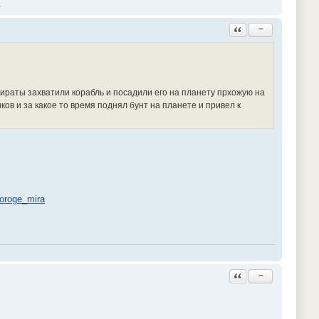
.
Ответить с цитатой
−
пираты захватили корабль и посадили его на планету прхожую на
ов и за какое то время поднял бунт на планете и привел к
poroge_mira
Ответить с цитатой
−