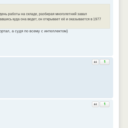
 день работы на складе, разбирая многолетний завал
вшись куда она ведет, он открывает её и оказывается в 1977
ортал, а судя по всему с интеллектом)
Ответить с цитатой
1
Ответить с цитатой
1