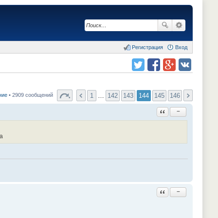
Регистрация
Вход
Поделиться в twitter.com
Поделиться в facebook.com
Поделиться в Google Plus
Поделиться в vk.com
1
…
142
143
144
145
146
ние
• 2909 сообщений
Ответить с цитатой
−
а
Ответить с цитатой
−