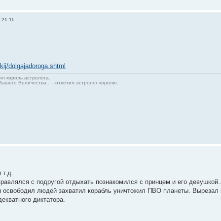
 21:11
skij/dolgajadoroga.shtml
сил король астролога.
Вашего Величества... - ответил астролог королю.
 т.д.
равлялся с подругой отдыхать познакомился с принцем и его девушкой..
н освободил людей захватил корабль уничтожил ПВО планеты. Вырезал к
декватного диктатора.