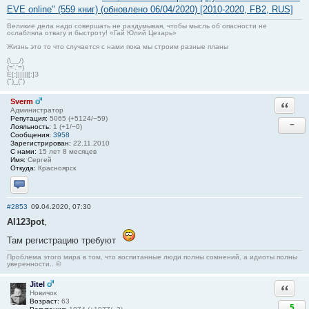
EVE online" (559 книг) (обновлено 06/04/2020) [2010-2020, FB2, RUS]
Великие дела надо совершать не раздумывая, чтобы мысль об опасности не
ослабляла отвагу и быстроту! «Гай Юлий Цезарь»
Жизнь это то что случается с нами пока мы строим разные планы
(\__/)
(='.'=)
E[:]|||||[:]З
(")_(")
Sverm
Ответи
Администратор
Репутация:
5065 (+5124/−59)
−
Лояльность:
1 (+1/−0)
Сообщения:
3958
Зарегистрирован:
22.11.2010
С нами:
15 лет 8 месяцев
Имя:
Сергей
Откуда:
Красноярск
Отправить личное сообщение
#2853
09.04.2020, 07:30
Al123pot
,
Там регистрацию требуют
Проблема этого мира в том, что воспитанные люди полны сомнений, а идиоты полны
уверенности.. ©
Jitel
Ответи
Новичок
Возраст:
63
5