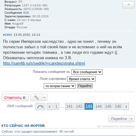
Возраст:
55
−
Репутация:
1337 (+1433/−96)
Лояльность:
2870 (+2958/−88)
Сообщения:
618
Зарегистрирован:
30.03.2016
С нами:
10 лет 4 месяца
Имя:
Андрей
Откуда:
Россия
#2860
13.05.2020, 13:13
По серии Имперское наследство , одно не понял , почему он
полностью забыл о той своей базе и не вспомнил о ней на всём
протяжении четырёх томника , а там люди его годами ждут ((.
Обновилась неплохая книжка по З.В.
http://samlib.ru/s/sedrik/rycarxbezstraha.shtml
Показать сообщения за:
Поле сортировки
Ответить
1
…
141
142
143
144
145
146
2909 сообщений
Перейти
КТО СЕЙЧАС НА ФОРУМЕ
(по активности за 5 минут)
Сейчас этот раздел просматривают: 45 гостей