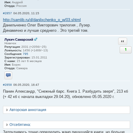
Имя:
Андрей
Откуда:
Россия
#2857
04.05.2020, 11:15
http://samlib.ru/d/danilxchenko_o_w/03.shtml
Данильченко Олег Викторович трилогия , Лузер.
Динамично и лучше среднего . Это третий том.
Лукич Самарский
Ответи
Новичок
Репутация:
2031 (+2056/−25)
1
Лояльность:
1456 (+1469/−13)
Сообщения:
795
Зарегистрирован:
15.01.2011
С нами:
15 лет 6 месяцев
Имя:
Борис
Откуда:
Самара
Отправить личное сообщение
#2858
06.05.2020, 16:47
Панин Александр, "Снежный барс. Книга 1. Разбудить зверя", 213 кб
(+ 42 кб с начала выкладки 29.04.20), обновлено 05.05.2020 г.
Авторская аннотация
Отсебятина:
Затрудняюсь точно определить жанр пишущейся книги, но больше