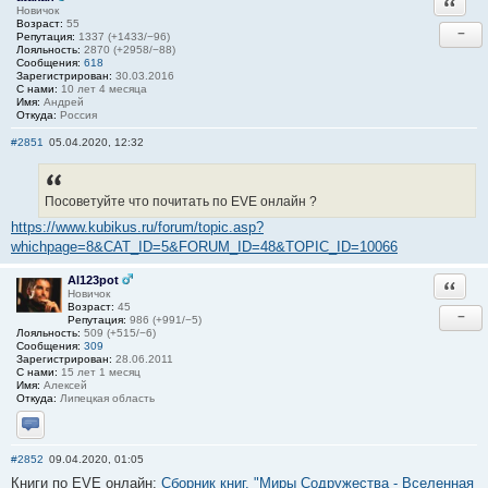
Ответи
Новичок
Возраст:
55
−
Репутация:
1337 (+1433/−96)
Лояльность:
2870 (+2958/−88)
Сообщения:
618
Зарегистрирован:
30.03.2016
С нами:
10 лет 4 месяца
Имя:
Андрей
Откуда:
Россия
#2851
05.04.2020, 12:32
Посоветуйте что почитать по EVE онлайн ?
https://www.kubikus.ru/forum/topic.asp?
whichpage=8&CAT_ID=5&FORUM_ID=48&TOPIC_ID=10066
Al123pot
Ответи
Новичок
Возраст:
45
−
Репутация:
986 (+991/−5)
Лояльность:
509 (+515/−6)
Сообщения:
309
Зарегистрирован:
28.06.2011
С нами:
15 лет 1 месяц
Имя:
Алексей
Откуда:
Липецкая область
Отправить личное сообщение
#2852
09.04.2020, 01:05
Книги по EVE онлайн:
Сборник книг. "Миры Содружества - Вселенная