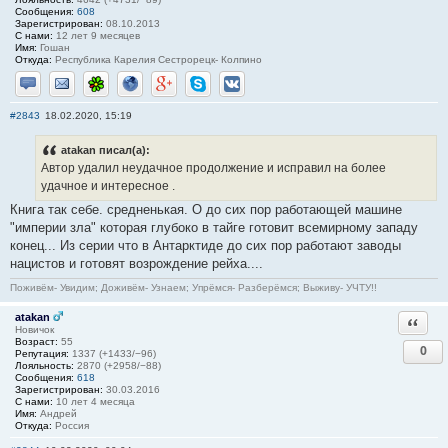
Сообщения:
608
Зарегистрирован:
08.10.2013
С нами:
12 лет 9 месяцев
Имя:
Гошан
Откуда:
Республика Карелия Сестрорецк- Колпино
Отправить личное сообщение
Отправить email
ICQ
Сайт
Google+
Skype
ВКонтакте
#2843
18.02.2020, 15:19
atakan писал(а):
Автор удалил неудачное продолжение и исправил на более
удачное и интересное .
Книга так себе. средненькая. О до сих пор работающей машине
"империи зла" которая глубоко в тайге готовит всемирному западу
конец... Из серии что в Антарктиде до сих пор работают заводы
нацистов и готовят возрождение рейха....
Поживём- Увидим; Доживём- Узнаем; Упрёмся- Разберёмся; Выживу- УЧТУ!!
atakan
Ответи
Новичок
Возраст:
55
0
Репутация:
1337 (+1433/−96)
Лояльность:
2870 (+2958/−88)
Сообщения:
618
Зарегистрирован:
30.03.2016
С нами:
10 лет 4 месяца
Имя:
Андрей
Откуда:
Россия