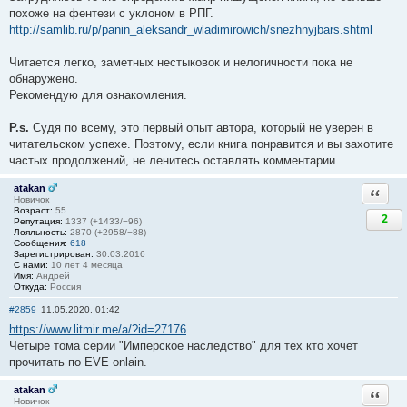
похоже на фентези с уклоном в РПГ.
http://samlib.ru/p/panin_aleksandr_wladimirowich/snezhnyjbars.shtml
Читается легко, заметных нестыковок и нелогичности пока не
обнаружено.
Рекомендую для ознакомления.
P.s.
Судя по всему, это первый опыт автора, который не уверен в
читательском успехе. Поэтому, если книга понравится и вы захотите
частых продолжений, не ленитесь оставлять комментарии.
atakan
Ответи
Новичок
Возраст:
55
2
Репутация:
1337 (+1433/−96)
Лояльность:
2870 (+2958/−88)
Сообщения:
618
Зарегистрирован:
30.03.2016
С нами:
10 лет 4 месяца
Имя:
Андрей
Откуда:
Россия
#2859
11.05.2020, 01:42
https://www.litmir.me/a/?id=27176
Четыре тома серии "Имперское наследство" для тех кто хочет
прочитать по EVE onlain.
atakan
Ответи
Новичок