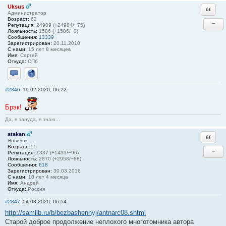
Uksus
Ответи
Администратор
Возраст:
62
−
Репутация:
24909 (+24984/−75)
Лояльность:
1586 (+1586/−0)
Сообщения:
13339
Зарегистрирован:
20.11.2010
С нами:
15 лет 8 месяцев
Имя:
Сергей
Откуда:
СПб
Отправить личное сообщение
Сайт
#2846
19.02.2020, 06:22
Брэк!
Да, я зануда, я знаю...
atakan
Ответи
Новичок
Возраст:
55
−
Репутация:
1337 (+1433/−96)
Лояльность:
2870 (+2958/−88)
Сообщения:
618
Зарегистрирован:
30.03.2016
С нами:
10 лет 4 месяца
Имя:
Андрей
Откуда:
Россия
#2847
04.03.2020, 06:54
http://samlib.ru/b/bezbashennyj/antnarc08.shtml
Старой доброе продолжение неплохого многотомника автора