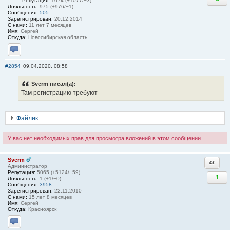
Репутация:
1074 (+1077/−3)
Лояльность:
975 (+976/−1)
Сообщения:
505
Зарегистрирован:
20.12.2014
С нами:
11 лет 7 месяцев
Имя:
Сергей
Откуда:
Новосибирская область
Отправить личное сообщение
#2854
09.04.2020, 08:58
Sverm писал(а):
Там регистрацию требуют
Файлик
У вас нет необходимых прав для просмотра вложений в этом сообщении.
Sverm
Ответи
Администратор
Репутация:
5065 (+5124/−59)
1
Лояльность:
1 (+1/−0)
Сообщения:
3958
Зарегистрирован:
22.11.2010
С нами:
15 лет 8 месяцев
Имя:
Сергей
Откуда:
Красноярск
Отправить личное сообщение