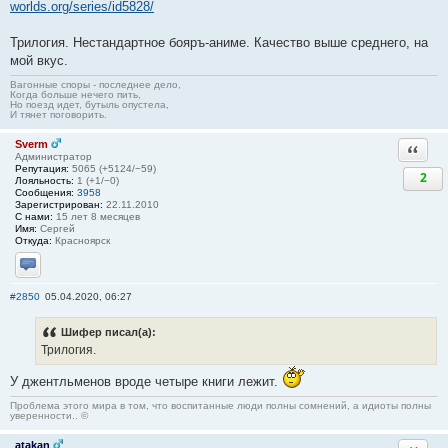
worlds.org/series/id5828/
Трилогия. Нестандартное бояръ-аниме. Качество выше среднего, на
мой вкус.
Вагонные споры - последнее дело,
Когда больше нечего пить,
Но поезд идет, бутыль опустела,
И тянет поговорить.
Sverm
Ответи
Администратор
Репутация:
5065 (+5124/−59)
2
Лояльность:
1 (+1/−0)
Сообщения:
3958
Зарегистрирован:
22.11.2010
С нами:
15 лет 8 месяцев
Имя:
Сергей
Откуда:
Красноярск
Отправить личное сообщение
#2850
05.04.2020, 06:27
Шифер писал(а):
Трилогия.
У джентльменов вроде четыре книги лежит.
Проблема этого мира в том, что воспитанные люди полны сомнений, а идиоты полны
уверенности.. ©
atakan