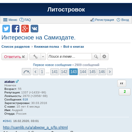
Литостровок
Меню
FAQ
Регистрация
Вход
Интересное на Самиздате.
Список разделов
Книжная полка
Всё о книгах
Ответить
Первое новое сообщение
• 2909 сообщений
1
…
141
142
143
144
145
146
atakan
Ответи
Новичок
Возраст:
55
2
Репутация:
1337 (+1433/−96)
Лояльность:
2870 (+2958/−88)
Сообщения:
618
Зарегистрирован:
30.03.2016
С нами:
10 лет 4 месяца
Имя:
Андрей
Откуда:
Россия
#2841
16.02.2020, 03:01
http://samlib.ru/a/abwow_a_s/fp.shtml