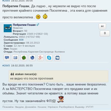
#2844
19.02.2020, 00:04
Побратим Гошан
, Да ладно , ну неужели не видно что после
прочтения крайнего сочинения Поселягина , эта книга для сравнения
просто великолепна .
Побратим Гошан
Ответи
Новичок
Возраст:
50
0
Репутация:
1549 (+1582/−33)
Лояльность:
4642 (+4731/−89)
Сообщения:
608
Зарегистрирован:
08.10.2013
С нами:
12 лет 9 месяцев
Имя:
Гошан
Откуда:
Республика Карелия Сестрорецк- Колпино
Отправить личное сообщение
Отправить email
ICQ
Сайт
Google+
Skype
ВКонтакте
#2845
19.02.2020, 00:55
atakan писал(а):
не видно что после прочтения
Вы вроде не его поклонник? Стало быть , ваше мнение безразлично.
А за МАСТЕРСТВО Поселягина говорят его продажи книг и их
объёмы. Значит читателям он нравится. а потому ваше мнение
пустое. Ну так заканчивайте ФЛУД!
Поживём- Увидим; Доживём- Узнаем; Упрёмся- Разберёмся; Выживу- УЧТУ!!