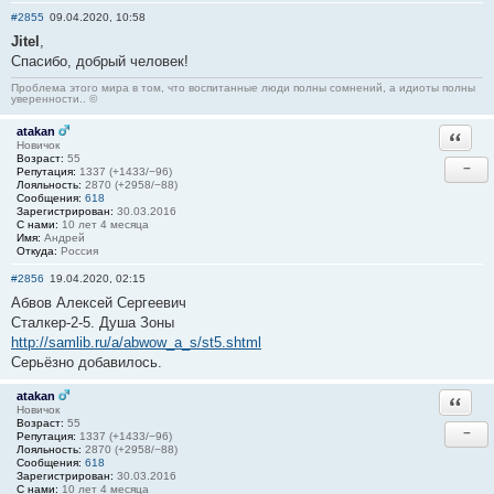
#2855
09.04.2020, 10:58
Jitel
,
Спасибо, добрый человек!
Проблема этого мира в том, что воспитанные люди полны сомнений, а идиоты полны
уверенности.. ©
atakan
Ответи
Новичок
Возраст:
55
−
Репутация:
1337 (+1433/−96)
Лояльность:
2870 (+2958/−88)
Сообщения:
618
Зарегистрирован:
30.03.2016
С нами:
10 лет 4 месяца
Имя:
Андрей
Откуда:
Россия
#2856
19.04.2020, 02:15
Абвов Алексей Сергеевич
Сталкер-2-5. Душа Зоны
http://samlib.ru/a/abwow_a_s/st5.shtml
Серьёзно добавилось.
atakan
Ответи
Новичок
Возраст:
55
−
Репутация:
1337 (+1433/−96)
Лояльность:
2870 (+2958/−88)
Сообщения:
618
Зарегистрирован:
30.03.2016
С нами:
10 лет 4 месяца