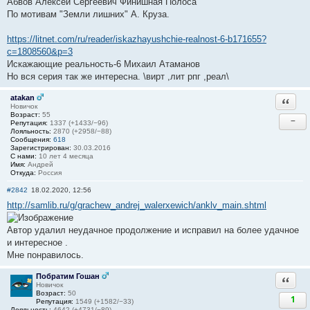
Абвов Алексей Сергеевич Финишная Полоса
По мотивам "Земли лишних" А. Круза.
https://litnet.com/ru/reader/iskazhayushchie-realnost-6-b171655?
c=1808560&p=3
Искажающие реальность-6 Михаил Атаманов
Но вся серия так же интересна. \вирт ,лит рпг ,реал\
atakan
Ответи
Новичок
Возраст:
55
−
Репутация:
1337 (+1433/−96)
Лояльность:
2870 (+2958/−88)
Сообщения:
618
Зарегистрирован:
30.03.2016
С нами:
10 лет 4 месяца
Имя:
Андрей
Откуда:
Россия
#2842
18.02.2020, 12:56
http://samlib.ru/g/grachew_andrej_walerxewich/anklv_main.shtml
Автор удалил неудачное продолжение и исправил на более удачное
и интересное .
Мне понравилось.
Побратим Гошан
Ответи
Новичок
Возраст:
50
1
Репутация:
1549 (+1582/−33)
Лояльность:
4642 (+4731/−89)