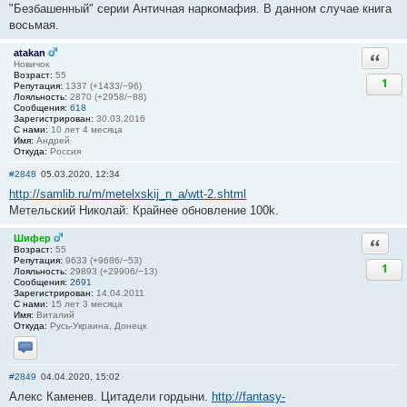
"Безбашенный" серии Античная наркомафия. В данном случае книга
восьмая.
atakan
Ответи
Новичок
Возраст:
55
1
Репутация:
1337 (+1433/−96)
Лояльность:
2870 (+2958/−88)
Сообщения:
618
Зарегистрирован:
30.03.2016
С нами:
10 лет 4 месяца
Имя:
Андрей
Откуда:
Россия
#2848
05.03.2020, 12:34
http://samlib.ru/m/metelxskij_n_a/wtt-2.shtml
Метельский Николай: Крайнее обновление 100k.
Шифер
Ответи
Возраст:
55
Репутация:
9633 (+9686/−53)
1
Лояльность:
29893 (+29906/−13)
Сообщения:
2691
Зарегистрирован:
14.04.2011
С нами:
15 лет 3 месяца
Имя:
Виталий
Откуда:
Русь-Украина, Донецк
Отправить личное сообщение
#2849
04.04.2020, 15:02
Алекс Каменев. Цитадели гордыни.
http://fantasy-