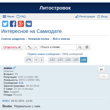
Литостровок
Меню
FAQ
Регистрация
Вход
Интересное на Самиздате.
Список разделов
Книжная полка
Всё о книгах
Ответить
Первое новое сообщение
• 2909 сообщений
1
…
142
143
144
145
146
atakan
Ответи
Новичок
Возраст:
55
−
Репутация:
1337 (+1433/−96)
Лояльность:
2870 (+2958/−88)
Сообщения:
618
Зарегистрирован:
30.03.2016
С нами:
10 лет 4 месяца
Имя:
Андрей
Откуда:
Россия
#2901
26.01.2021, 13:44
Bester
, Нормально с ним.