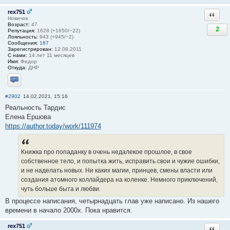
rex751
Ответи
Новичок
Возраст:
47
2
Репутация:
1628 (+1650/−22)
Лояльность:
943 (+945/−2)
Сообщения:
187
Зарегистрирован:
12.08.2011
С нами:
14 лет 11 месяцев
Имя:
Федор
Откуда:
ДНР
Отправить личное сообщение
#2902
14.02.2021, 15:16
Реальность Тардис
Елена Ершова
https://author.today/work/111974
Книжка про попаданку в очень недалекое прошлое, в свое
собственное тело, и попытка жить, исправить свои и чужие ошибки,
и не наделать новых. Ни каких магии, принцев, смены власти или
создания атомного коллайдера на коленке. Немного приключений,
чуть больше быта и любви.
В процессе написания, четырнадцать глав уже написано. Из нашего
времени в начало 2000х. Пока нравится.
rex751
Ответи