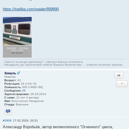
https://topliba.com/reader/899890
- Сам-то ты когда сдохнешь? - спросил король астролога.
- Незадолго до трагической гибели Вашего Величества... - ответил астролог королю.
Хемуль
Ответи
Новичок
Возраст:
41
−
Репутация:
24 (+24/−0)
Лояльность:
600 (+686/−86)
Сообщения:
25
Зарегистрирован:
26.03.2014
С нами:
12 лет 4 месяца
Имя:
Константин Панкратов
Откуда:
Воронеж
Отправить личное сообщение
#2908
17.02.2024, 20:51
Александр Воробьёв, автор великолепного "Огненного" цикла,