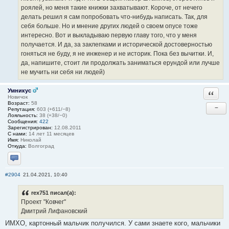
роялей, но меня такие книжки захватывают. Короче, от нечего
делать решил я сам попробовать что-нибудь написать. Так, для
себя больше. Но и мнение других людей о своем опусе тоже
интересно. Вот и выкладываю первую главу того, что у меня
получается. И да, за заклепками и исторической достоверностью
гоняться не буду, я не инженер и не историк. Пока без вычитки. И,
да, напишите, стоит ли продолжать заниматься ерундой или лучше
не мучить ни себя ни людей)
Умникус
Ответи
Новичок
Возраст:
58
−
Репутация:
603 (+611/−8)
Лояльность:
38 (+38/−0)
Сообщения:
422
Зарегистрирован:
12.08.2011
С нами:
14 лет 11 месяцев
Имя:
Николай
Откуда:
Волгоград
Отправить личное сообщение
#2904
21.04.2021, 10:40
rex751 писал(а):
Проект "Ковчег"
Дмитрий Лифановский
ИМХО, картонный мальчик получился. У сами знаете кого, мальчики