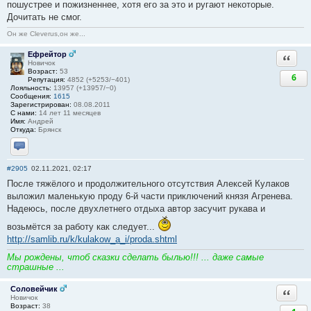
пошустрее и пожизненнее, хотя его за это и ругают некоторые.
Дочитать не смог.
Он же Cleverus,он же...
Ефрейтор
Ответи
Новичок
Возраст:
53
6
Репутация:
4852 (+5253/−401)
Лояльность:
13957 (+13957/−0)
Сообщения:
1615
Зарегистрирован:
08.08.2011
С нами:
14 лет 11 месяцев
Имя:
Андрей
Откуда:
Брянск
Отправить личное сообщение
#2905
02.11.2021, 02:17
После тяжёлого и продолжительного отсутствия Алексей Кулаков
выложил маленькую проду 6-й части приключений князя Агренева.
Надеюсь, после двухлетнего отдыха автор засучит рукава и
возьмётся за работу как следует...
http://samlib.ru/k/kulakow_a_i/proda.shtml
Мы рождены, чтоб сказки сделать былью!!! ... даже самые
страшные ...
Соловейчик
Ответи
Новичок
Возраст:
38