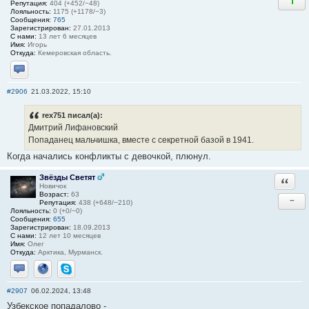
1
Репутация:
404 (+452/−48)
Лояльность:
1175 (+1178/−3)
Сообщения:
765
Зарегистрирован:
27.01.2013
С нами:
13 лет 6 месяцев
Имя:
Игорь
Откуда:
Кемеровская область.
Отправить личное сообщение
#2906
21.03.2022, 15:10
rex751 писал(а):
Дмитрий Лифановский
Попаданец мальчишка, вместе с секретной базой в 1941.
Когда начались конфликты с девочкой, плюнул.
Звёзды Светят
Ответи
Новичок
Возраст:
63
−
Репутация:
438 (+648/−210)
Лояльность:
0 (+0/−0)
Сообщения:
655
Зарегистрирован:
18.09.2013
С нами:
12 лет 10 месяцев
Имя:
Олег
Откуда:
Арктика, Мурманск.
Отправить личное сообщение
Сайт
Skype
#2907
06.02.2024, 13:48
Узбекское попадалово -