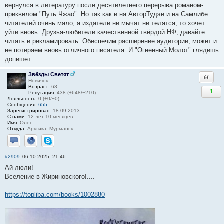
вернулся в литературу после десятилетнего перерыва романом-
приквелом "Путь Чжао". Но так как и на АвторТудэе и на Самлибе
читателей очень мало, а издатели ни мычат ни телятся, то хочет
уйти вновь. Друзья-любители качественной твёрдой НФ, давайте
читать и рекламировать. Обеспечим расширение аудитории, может и
не потеряем вновь отличного писателя. И "Огненный Молот" глядишь
допишет.
Звёзды Светят
Ответи
Новичок
Возраст:
63
1
Репутация:
438 (+648/−210)
Лояльность:
0 (+0/−0)
Сообщения:
655
Зарегистрирован:
18.09.2013
С нами:
12 лет 10 месяцев
Имя:
Олег
Откуда:
Арктика, Мурманск.
Отправить личное сообщение
Сайт
Skype
#2909
06.10.2025, 21:46
Ай люли!
Вселение в Жириновского!....
https://topliba.com/books/1002880