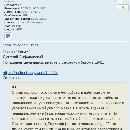
Новичок
Возраст:
47
4
Репутация:
1628 (+1650/−22)
Лояльность:
943 (+945/−2)
Сообщения:
187
Зарегистрирован:
12.08.2011
С нами:
14 лет 11 месяцев
Имя:
Федор
Откуда:
ДНР
Отправить личное сообщение
#2903
20.04.2021, 22:07
Проект "Ковчег"
Дмитрий Лифановский
Попаданец мальчишка, вместе с секретной базой в 1941.
https://author.today/work/122235
От автора:
Случилось так, что остался я без работы и дабы совсем не
зачахнуть, сидючи дома, навалился на чтение о своих любимых
попаданцах. И тут я обнаружил, что все более-менее интересное и
увлекательное мной уже прочитано. Печалька, аданака. В
принципе, оно и не беда, всегда можно найти, что почитать. Но
хочется чего-то такого этакого, чтобы война, наши всех нагибают,
Сталин вдохновляет, Берия эффективно менеджерит, а ГГ все
любят, уважают и тд и тп. В общем набор штампов, стереотипов и