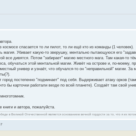
автора.
в космосе спасается то ли пилот, то ли ещё кто из команды (1 человек).
ть магия. Убивает какую-то зверушку, ментально пытающуюся его "задав
ой все дивятся. Потом "забирает" магию местного мага. Там какая-то тё
са, обучаться этой ментальной магии. Живёт на острове и, по-моему, при
местный универ и узнаёт, что обучался-то он "неправильной" магии. За 
ты(?).
от город постепенно "подминает" под себя. Выдерживает атаку орков (там
 что бы карточки работали везде по всей планете). Создаёт там свой уни
 многотомник.
 книги и автора, пожалуйста.
беде в Великой Отечественной является основанием вечной гордости за то, что я их пото
47