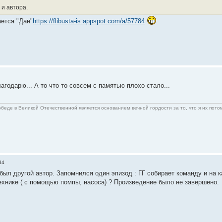
 и автора.
ется "Дан"
https://flibusta-is.appspot.com/a/57784
лагодарю... А то что-то совсем с памятью плохо стало...
беде в Великой Отечественной является основанием вечной гордости за то, что я их пото
34
 был другой автор. Запомнился один эпизод : ГГ собирает команду и на 
технике ( с помощью помпы, насоса) ? Произведение было не завершено.