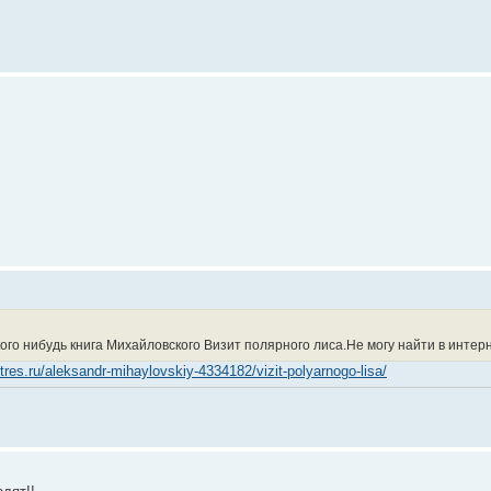
кого нибудь книга Михайловского Визит полярного лиса.Не могу найти в интер
itres.ru/aleksandr-mihaylovskiy-4334182/vizit-polyarnogo-lisa/