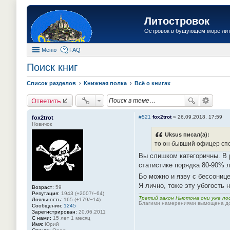
Литостровок
Островок в бушующем море ли
Меню
FAQ
Поиск книг
Список разделов
Книжная полка
Всё о книгах
Ответить
#521
fox2trot
»
26.09.2018, 17:59
fox2trot
Новичок
Uksus писал(а):
то он бывший офицер спец
Вы слишком категоричны. В 
статистике порядка 80-90% 
Бо можно и язву с бессонице
Я лично, тоже эту убогость н
Возраст:
59
Репутация:
1943 (+2007/−64)
Третий закон Ньютона они уже пос
Лояльность:
165 (+179/−14)
Благими намерениями вымощена до
Сообщения:
1245
Зарегистрирован:
20.06.2011
С нами:
15 лет 1 месяц
Имя:
Юрий