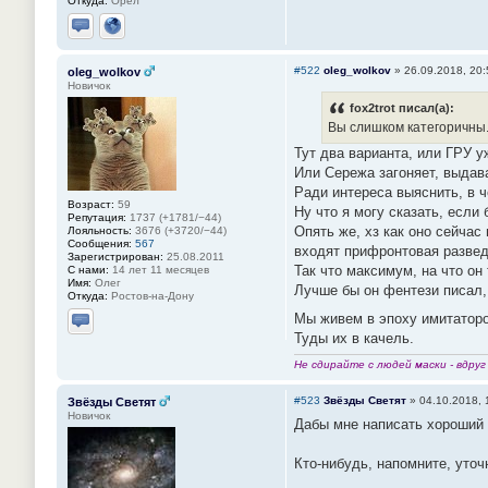
Откуда:
Орел
Отправить личное сообщение
Сайт
#522
oleg_wolkov
»
26.09.2018, 20:
oleg_wolkov
Новичок
fox2trot писал(а):
Вы слишком категоричны.
Тут два варианта, или ГРУ у
Или Сережа загоняет, выдав
Ради интереса выяснить, в ч
Возраст:
59
Ну что я могу сказать, если
Репутация:
1737 (+1781/−44)
Опять же, хз как оно сейчас
Лояльность:
3676 (+3720/−44)
Сообщения:
567
входят прифронтовая развед
Зарегистрирован:
25.08.2011
Так что максимум, на что он
С нами:
14 лет 11 месяцев
Имя:
Олег
Лучше бы он фентези писал,
Откуда:
Ростов-на-Дону
Мы живем в эпоху имитатор
Отправить личное сообщение
Туды их в качель.
Не сдирайте с людей маски - вдру
#523
Звёзды Светят
»
04.10.2018, 
Звёзды Светят
Новичок
Дабы мне написать хороший э
Кто-нибудь, напомните, уточ