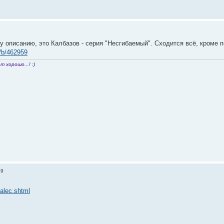
у описанию, это Калбазов - серия "Несгибаемый". Сходится всё, кроме п
m/b/462959
т хорошо...! :)
19
malec.shtml