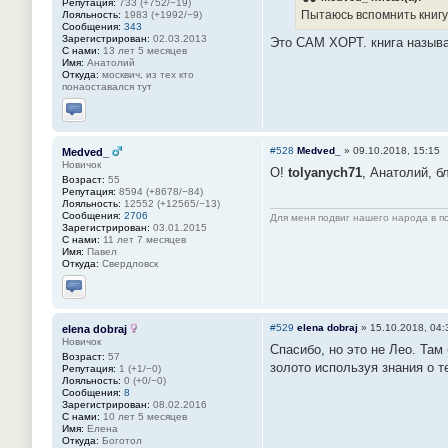
Репутация:
733 (+752/−19)
Пытаюсь вспомнить книгу
Лояльность:
1983 (+1992/−9)
Сообщения:
343
Зарегистрирован:
02.03.2013
Это САМ ХОРТ. книга называ
С нами:
13 лет 5 месяцев
Имя:
Анатолий
Откуда:
москвич, из тех кто
понаоставался тут
Отправить личное сообщение
#528
Medved_
»
09.10.2018, 15:15
Medved_
Новичок
О!
tolyanych71
, Анатолий, б
Возраст:
55
Репутация:
8594 (+8678/−84)
Лояльность:
12552 (+12565/−13)
Сообщения:
2706
Для меня подвиг нашего народа в по
Зарегистрирован:
03.01.2015
С нами:
11 лет 7 месяцев
Имя:
Павел
Откуда:
Свердловск
Отправить личное сообщение
#529
elena dobraj
»
15.10.2018, 04:
elena dobraj
Новичок
Спасибо, но это не Лео. Там
Возраст:
57
золото используя знания о 
Репутация:
1 (+1/−0)
Лояльность:
0 (+0/−0)
Сообщения:
8
Зарегистрирован:
08.02.2016
С нами:
10 лет 5 месяцев
Имя:
Елена
Откуда:
Боготол