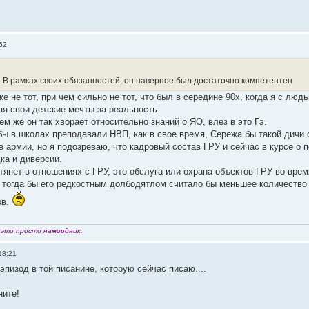
52
 В рамках своих обязанностей, он наверное был достаточно компетентен
же не тот, при чем сильно не тот, что был в середине 90х, когда я с люд
ая свои детские мечты за реальность.
ем же он так хворает относительно знаний о ЯО, влез в это Гэ.
 бы в школах преподавали НВП, как в свое время, Сережа бы такой дичи
 в армии, но я подозреваю, что кадровый состав ГРУ и сейчас в курсе о
ка и диверсии.
 тянет в отношениях с ГРУ, это обслуга или охрана объектов ГРУ во вре
 тогда бы его редкостным долбодятлом считало бы меньшее количество
ов.
г это просто намордник.
18:21
пизод в той писанине, которую сейчас писаю....
ните!