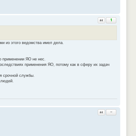
Ответить с цитатой
1
ьми из этого ведомства имел дела.
 о применении ЯО не нес.
 последствиях применения ЯО, потому как в сферу их задач
мя срочной службы.
 людей.
Ответить с цитатой
−