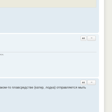
Ответить с цитатой
−
мок.
Ответить с цитатой
−
каком-то плавсредстве (катер, лодка) отправляется мыть