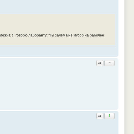
 лежит. Я говорю лаборанту: "Ты зачем мне мусор на рабочее
Ответить с цитатой
−
Ответить с цитатой
1