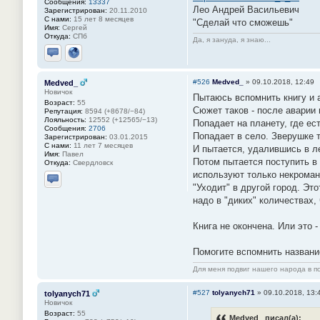
Сообщения:
13337
Лео Андрей Васильевич
Зарегистрирован:
20.11.2010
С нами:
15 лет 8 месяцев
"Сделай что сможешь"
Имя:
Сергей
Откуда:
СПб
Да, я зануда, я знаю...
Отправить личное сообщение
Сайт
#526
Medved_
»
09.10.2018, 12:49
Medved_
Новичок
Пытаюсь вспомнить книгу и 
Возраст:
55
Сюжет таков - после аварии 
Репутация:
8594 (+8678/−84)
Лояльность:
12552 (+12565/−13)
Попадает на планету, где ес
Сообщения:
2706
Попадает в село. Зверушке т
Зарегистрирован:
03.01.2015
С нами:
11 лет 7 месяцев
И пытается, удалившись в ле
Имя:
Павел
Потом пытается поступить в 
Откуда:
Свердловск
используют только некроман
"Уходит" в другой город. Эт
Отправить личное сообщение
надо в "диких" количествах,
Книга не окончена. Или это -
Помогите вспомнить название
Для меня подвиг нашего народа в по
#527
tolyanych71
»
09.10.2018, 13:
tolyanych71
Новичок
Возраст:
55
Medved_ писал(а):