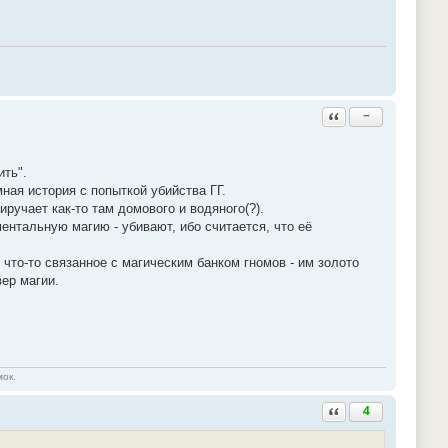
Ответить с цитатой
−
ить".
мная история с попыткой убийства ГГ.
ручает как-то там домового и водяного(?).
ментальную магию - убивают, ибо считается, что её
 что-то связанное с магическим банком гномов - им золото
вер магии.
мок.
Ответить с цитатой
4