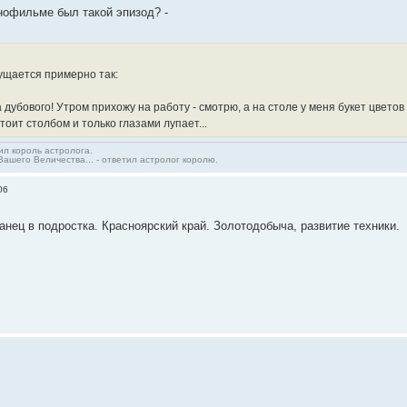
нофильме был такой эпизод? -
ущается примерно так:
 дубового! Утром прихожу на работу - смотрю, а на столе у меня букет цветов
стоит столбом и только глазами лупает...
сил король астролога.
Вашего Величества... - ответил астролог королю.
06
анец в подростка. Красноярский край. Золотодобыча, развитие техники.