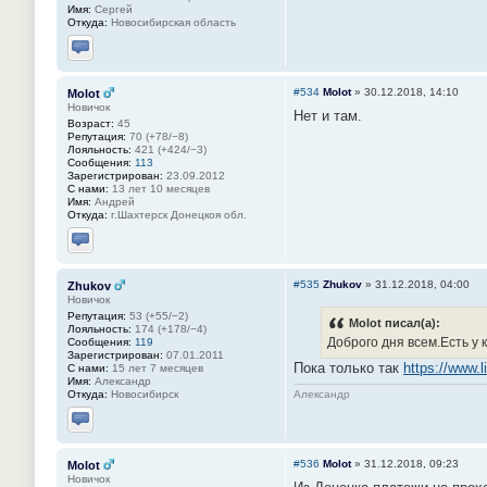
Имя:
Сергей
Откуда:
Новосибирская область
Отправить личное сообщение
#534
Molot
»
30.12.2018, 14:10
Molot
Новичок
Нет и там.
Возраст:
45
Репутация:
70 (+78/−8)
Лояльность:
421 (+424/−3)
Сообщения:
113
Зарегистрирован:
23.09.2012
С нами:
13 лет 10 месяцев
Имя:
Андрей
Откуда:
г.Шахтерск Донецкоя обл.
Отправить личное сообщение
#535
Zhukov
»
31.12.2018, 04:00
Zhukov
Новичок
Репутация:
53 (+55/−2)
Molot писал(а):
Лояльность:
174 (+178/−4)
Доброго дня всем.Есть у 
Сообщения:
119
Зарегистрирован:
07.01.2011
Пока только так
https://www.l
С нами:
15 лет 7 месяцев
Имя:
Александр
Александр
Откуда:
Новосибирск
Отправить личное сообщение
#536
Molot
»
31.12.2018, 09:23
Molot
Новичок