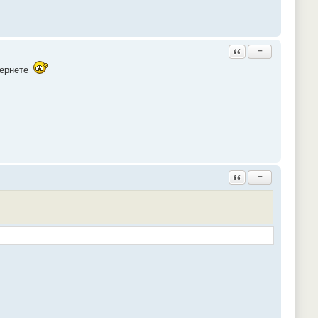
Ответить с цитатой
−
тернете
Ответить с цитатой
−