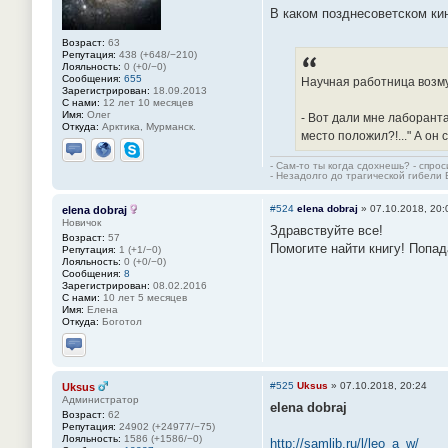
В каком позднесоветском ки
Возраст:
63
Репутация:
438 (+648/−210)
Лояльность:
0 (+0/−0)
Сообщения:
655
Научная работница возм
Зарегистрирован:
18.09.2013
С нами:
12 лет 10 месяцев
Имя:
Олег
- Вот дали мне лаборанта
Откуда:
Арктика, Мурманск.
место положил?!..." А он 
Отправить личное сообщение
Сайт
Skype
- Сам-то ты когда сдохнешь? - спро
- Незадолго до трагической гибели 
#524
elena dobraj
»
07.10.2018, 20:
elena dobraj
Новичок
Здравствуйте все!
Возраст:
57
Помогите найти книгу! Попад
Репутация:
1 (+1/−0)
Лояльность:
0 (+0/−0)
Сообщения:
8
Зарегистрирован:
08.02.2016
С нами:
10 лет 5 месяцев
Имя:
Елена
Откуда:
Боготол
Отправить личное сообщение
#525
Uksus
»
07.10.2018, 20:24
Uksus
Администратор
elena dobraj
Возраст:
62
Репутация:
24902 (+24977/−75)
Лояльность:
1586 (+1586/−0)
http://samlib.ru/l/leo_a_w/