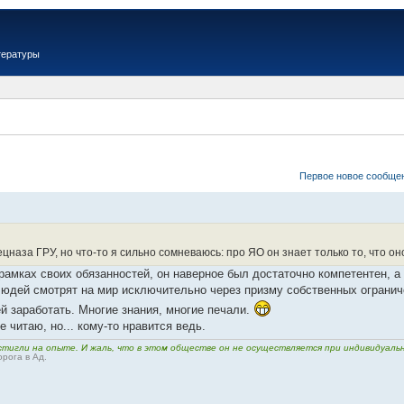
тературы
Первое новое сообще
наза ГРУ, но что-то я сильно сомневаюсь: про ЯО он знает только то, что оно
рамках своих обязанностей, он наверное был достаточно компетентен, а
людей смотрят на мир исключительно через призму собственных огранич
й заработать. Многие знания, многие печали.
е читаю, но... кому-то нравится ведь.
тигли на опыте. И жаль, что в этом обществе он не осуществляется при индивидуально
рога в Ад.