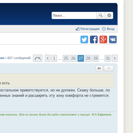
Регистрация
Вход
Поделиться в twitter.com
Поделиться в facebook.com
Поделиться в Google Plus
Поделиться в vk.com
1
…
25
26
27
28
29
…
31
ние
• 607 сообщений
Ответить с цитатой
−
 есть.
 остальное приветствуется, но не должен. Скажу больше, по
енных знаний и расширять эту зону комфорта не стремятся.
м насилии. Вся их жизнь была бы куда счастливее и проще.
И.А.Ефремов.