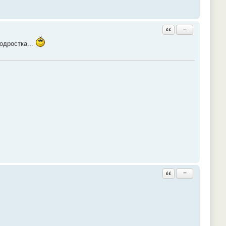
Ответить с цитатой
−
одростка...
Ответить с цитатой
−