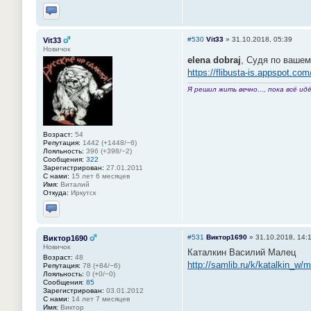
Отправить личное сообщение
#530
Vit33
»
31.10.2018, 05:39
Vit33
Новичок
elena dobraj
, Судя по вашем
https://flibusta-is.appspot.co
Я решил жить вечно..., пока всё идё
Возраст:
54
Репутация:
1442 (+1448/−6)
Лояльность:
396 (+398/−2)
Сообщения:
322
Зарегистрирован:
27.01.2011
С нами:
15 лет 6 месяцев
Имя:
Виталий
Откуда:
Иркутск
Отправить личное сообщение
#531
Виктор1690
»
31.10.2018, 14:
Виктор1690
Новичок
Каталкин Василий Малец
Возраст:
48
http://samlib.ru/k/katalkin_w/
Репутация:
78 (+84/−6)
Лояльность:
0 (+0/−0)
Сообщения:
85
Зарегистрирован:
03.01.2012
С нами:
14 лет 7 месяцев
Имя:
Виктор