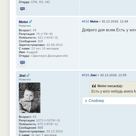
Откуда:
СПб, ЛО, НО
Отправить личное сообщение
#532
Molot
»
30.12.2018, 12:48
Molot
Новичок
Доброго дня всем.Есть у ког
Возраст:
45
Репутация:
70 (+78/−8)
Лояльность:
421 (+424/−3)
Сообщения:
113
Зарегистрирован:
23.09.2012
С нами:
13 лет 10 месяцев
Имя:
Андрей
Откуда:
г.Шахтерск Донецкоя обл.
Отправить личное сообщение
#533
Jitel
»
30.12.2018, 12:55
Jitel
Новичок
Molot писал(а):
Есть у кого нибудь книга
Спойлер
Возраст:
63
Репутация:
1073 (+1076/−3)
Лояльность:
975 (+976/−1)
Сообщения:
505
Зарегистрирован:
20.12.2014
С нами:
11 лет 7 месяцев