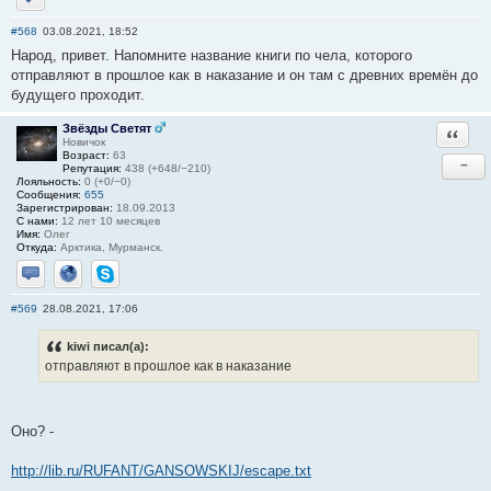
Отправить личное сообщение
#568
03.08.2021, 18:52
Народ, привет. Напомните название книги по чела, которого
отправляют в прошлое как в наказание и он там с древних времён до
будущего проходит.
Звёзды Светят
Ответи
Новичок
Возраст:
63
−
Репутация:
438 (+648/−210)
Лояльность:
0 (+0/−0)
Сообщения:
655
Зарегистрирован:
18.09.2013
С нами:
12 лет 10 месяцев
Имя:
Олег
Откуда:
Арктика, Мурманск.
Отправить личное сообщение
Сайт
Skype
#569
28.08.2021, 17:06
kiwi писал(а):
отправляют в прошлое как в наказание
Оно? -
http://lib.ru/RUFANT/GANSOWSKIJ/escape.txt