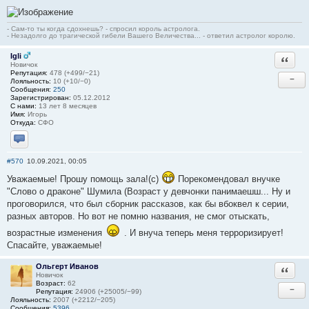
- Сам-то ты когда сдохнешь? - спросил король астролога.
- Незадолго до трагической гибели Вашего Величества... - ответил астролог королю.
Igli
Ответи
Новичок
Репутация:
478 (+499/−21)
−
Лояльность:
10 (+10/−0)
Сообщения:
250
Зарегистрирован:
05.12.2012
С нами:
13 лет 8 месяцев
Имя:
Игорь
Откуда:
СФО
Отправить личное сообщение
#570
10.09.2021, 00:05
Уважаемые! Прошу помощь зала!(с)
Порекомендовал внучке
"Слово о драконе" Шумила (Возраст у девчонки панимаешш... Ну и
проговорился, что был сборник рассказов, как бы вбоквел к серии,
разных авторов. Но вот не помню названия, не смог отыскать,
возрастные изменения
. И внуча теперь меня терроризирует!
Спасайте, уважаемые!
Ольгерт Иванов
Ответи
Новичок
Возраст:
62
−
Репутация:
24906 (+25005/−99)
Лояльность:
2007 (+2212/−205)
Сообщения:
5396