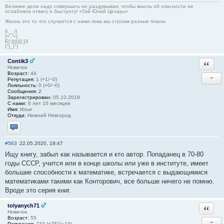
Великие дела надо совершать не раздумывая, чтобы мысль об опасности не
ослабляла отвагу и быстроту! «Гай Юлий Цезарь»
Жизнь это то что случается с нами пока мы строим разные планы
(\__/)
(='.'=)
E[:]|||||[:]З
(")_(")
Contik3
Ответи
Новичок
Возраст:
44
−
Репутация:
1 (+1/−0)
Лояльность:
0 (+0/−0)
Сообщения:
2
Зарегистрирован:
05.10.2019
С нами:
6 лет 10 месяцев
Имя:
Илья
Откуда:
Нижний Новгород
Отправить личное сообщение
#563
22.05.2020, 18:47
Ищу книгу, забыл как называется и кто автор. Попаданец в 70-80
годы СССР, учится или в конце школы или уже в институте, имеет
большие способности к математике, встречается с выдающимися
математиками такими как Конторович, все больше ничего не помню.
Вроде это серия книг.
tolyanych71
Ответи
Новичок
Возраст:
55
−
Репутация:
733 (+752/−19)