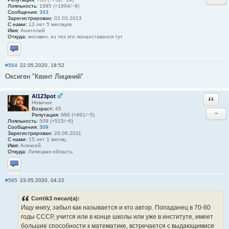
Лояльность:
1985 (+1994/−9)
Сообщения:
343
Зарегистрирован:
02.03.2013
С нами:
13 лет 5 месяцев
Имя:
Анатолий
Откуда:
москвич, из тех кто понаоставался тут
Отправить личное сообщение
#564
22.05.2020, 18:52
Оксиген "Квинт Лициний"
Al123pot
Ответи
Новичок
Возраст:
45
−
Репутация:
986 (+991/−5)
Лояльность:
509 (+515/−6)
Сообщения:
309
Зарегистрирован:
28.06.2011
С нами:
15 лет 1 месяц
Имя:
Алексей
Откуда:
Липецкая область
Отправить личное сообщение
#565
23.05.2020, 04:22
Contik3 писал(а):
Ищу книгу, забыл как называется и кто автор. Попаданец в 70-80
годы СССР, учится или в конце школы или уже в институте, имеет
большие способности к математике, встречается с выдающимися