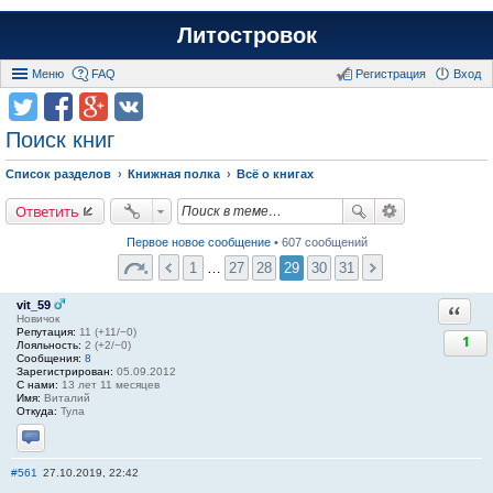
Литостровок
Меню
FAQ
Регистрация
Вход
Поиск книг
Список разделов
Книжная полка
Всё о книгах
Ответить
Первое новое сообщение
• 607 сообщений
1
…
27
28
29
30
31
vit_59
Ответи
Новичок
Репутация:
11 (+11/−0)
1
Лояльность:
2 (+2/−0)
Сообщения:
8
Зарегистрирован:
05.09.2012
С нами:
13 лет 11 месяцев
Имя:
Виталий
Откуда:
Тула
Отправить личное сообщение
#561
27.10.2019, 22:42