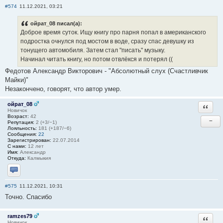
#574
11.12.2021, 03:21
ойрат_08 писал(а):
Доброе время суток. Ищу книгу про парня попал в американского
подростка очнулся под мостом в воде, сразу спас девушку из
тонущего автомобиля. Затем стал "писать" музыку.
Начинал читать книгу, но потом отвлёкся и потерял ((
Федотов Александр Викторович - "Абсолютный слух (Счастливчик
Майки)"
Незакончено, говорят, что автор умер.
ойрат_08
Ответи
Новичок
Возраст:
42
−
Репутация:
2 (+3/−1)
Лояльность:
181 (+187/−6)
Сообщения:
22
Зарегистрирован:
22.07.2014
С нами:
12 лет
Имя:
Александр
Откуда:
Калмыкия
Отправить личное сообщение
#575
11.12.2021, 10:31
Точно. Спасибо
ramzes79
Ответи
Новичок