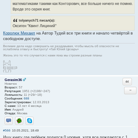
математиками такими как Конторович, все больше ничего не помню.
Вроде это серия книг.
tolyanych71 писал(а):
Оксиген "Квинт Лициний"
Королюк Михаил
на Автор Тудей все три книги и начало четвёртой в
свободном доступе.
Великие дела надо совершать не раздумывая, чтобы мысль об опасности не
ослабляла отвагу и быстроту! «Гай Юлий Цезарь»
Жизнь это то что случается с нами пока мы строим разные планы
(\__/)
(='.'=)
E[:]|||||[:]З
(")_(")
Gerasim36
Ответи
Новичок
Возраст:
57
−
Репутация:
1951 (+2198/−247)
Лояльность:
11 (+29/−18)
Сообщения:
688
Зарегистрирован:
12.03.2013
С нами:
13 лет 4 месяца
Имя:
Андрей
Откуда:
Москва
Отправить личное сообщение
ICQ
Skype
#566
10.05.2021, 18:49
Ищу книгу где ребёнок родился 0 уровня, хотя все рождаются с 1