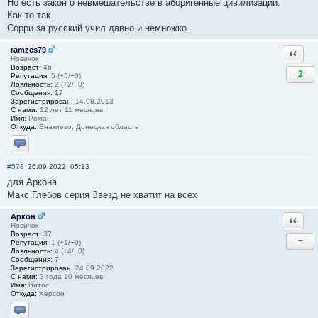
Но есть закон о невмешательстве в аборигенные цивилизации.
Как-то так.
Сорри за русский учил давно и немножко.
ramzes79
Ответи
Новичок
Возраст:
46
2
Репутация:
5 (+5/−0)
Лояльность:
2 (+2/−0)
Сообщения:
17
Зарегистрирован:
14.08.2013
С нами:
12 лет 11 месяцев
Имя:
Роман
Откуда:
Енакиево, Донецкая область
Отправить личное сообщение
#578
26.09.2022, 05:13
для Аркона
Макс Глебов серия Звезд не хватит на всех
Аркон
Ответи
Новичок
Возраст:
37
−
Репутация:
1 (+1/−0)
Лояльность:
4 (+4/−0)
Сообщения:
7
Зарегистрирован:
24.09.2022
С нами:
3 года 10 месяцев
Имя:
Витос
Откуда:
Херсон