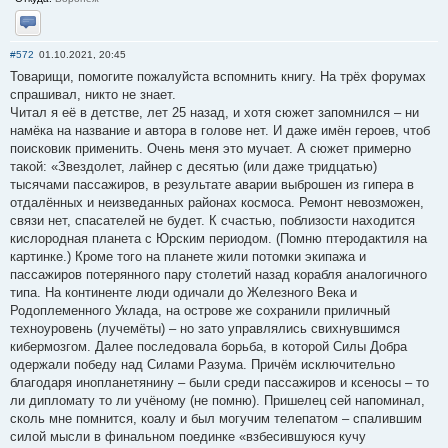
Отправить личное сообщение
#572
01.10.2021, 20:45
Товарищи, помогите пожалуйста вспомнить книгу. На трёх форумах
спрашивал, никто не знает.
Читал я её в детстве, лет 25 назад, и хотя сюжет запомнился – ни
намёка на название и автора в голове нет. И даже имён героев, чтоб
поисковик применить. Очень меня это мучает. А сюжет примерно
такой: «Звездолет, лайнер с десятью (или даже тридцатью)
тысячами пассажиров, в результате аварии выброшен из гипера в
отдалённых и неизведанных районах космоса. Ремонт невозможен,
связи нет, спасателей не будет. К счастью, поблизости находится
кислородная планета с Юрским периодом. (Помню птеродактиля на
картинке.) Кроме того на планете жили потомки экипажа и
пассажиров потерянного пару столетий назад корабля аналогичного
типа. На континенте люди одичали до Железного Века и
Родоплеменного Уклада, на острове же сохранили приличный
техноуровень (лучемёты) – но зато управлялись свихнувшимся
кибермозгом. Далее последовала борьба, в которой Силы Добра
одержали победу над Силами Разума. Причём исключительно
благодаря инопланетянину – были среди пассажиров и ксеносы – то
ли дипломату то ли учёному (не помню). Пришелец сей напоминал,
сколь мне помнится, коалу и был могучим телепатом – спалившим
силой мысли в финальном поединке «взбесившуюся кучу