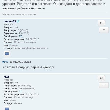
уровнем. Родители его погибают. Он попадает в долговое рабство и
начинает работать на шахте
Миров много-на всех хватит
ramzes79
Ответи
Новичок
Возраст:
46
−
Репутация:
5 (+5/−0)
Лояльность:
2 (+2/−0)
Сообщения:
17
Зарегистрирован:
14.08.2013
С нами:
12 лет 11 месяцев
Имя:
Роман
Откуда:
Енакиево, Донецкая область
Отправить личное сообщение
#567
10.05.2021, 20:12
Алексей Осадчук, серия Андердог
kiwi
Ответи
Новичок
Возраст:
49
−
Репутация:
36 (+37/−1)
Лояльность:
66 (+107/−41)
Сообщения:
67
Зарегистрирован:
01.04.2011
С нами:
15 лет 4 месяца
Имя:
Илья
Откуда:
Москва