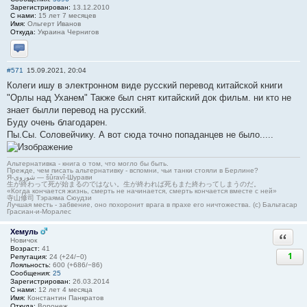
Зарегистрирован:
13.12.2010
С нами:
15 лет 7 месяцев
Имя:
Ольгерт Иванов
Откуда:
Украина Чернигов
Отправить личное сообщение
#571
15.09.2021, 20:04
Колеги ишу в электронном виде русский перевод китайской книги
"Орлы над Уханем" Также был снят китайский док фильм. ни кто не
знает былли перевод на русский.
Буду очень благодарен.
Пы.Сы. Соловейчику. А вот сюда точно попаданцев не было.....
Альтернативка - книга о том, что могло бы быть.
Прежде, чем писать альтернативку - вспомни, чьи танки стояли в Берлине?
Я-شوروی — šûravî-Шурави
生が終わって死が始まるのではない。生が終われば死もまた終わってしまうのだ。
«Когда кончается жизнь, смерть не начинается, смерть кончается вместе с ней»
寺山修司 Тэраяма Сюудзи
Лучшая месть - забвение, оно похоронит врага в прахе его ничтожества. (с) Бальтасар
Грасиан-и-Моралес
Хемуль
Ответи
Новичок
Возраст:
41
1
Репутация:
24 (+24/−0)
Лояльность:
600 (+686/−86)
Сообщения:
25
Зарегистрирован:
26.03.2014
С нами:
12 лет 4 месяца
Имя:
Константин Панкратов
Откуда:
Воронеж