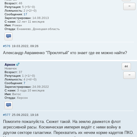
Возраст:
46
−
Репутация:
5 (+5/−0)
Лояльность:
2 (+2/−0)
Сообщения:
17
Зарегистрирован:
14.08.2013
С нами:
12 лет 11 месяцев
Имя:
Роман
Откуда:
Енакиево, Донецкая область
Отправить личное сообщение
#576
19.03.2022, 09:26
Александр Авраменко "Проклятый" кто знает где ее можно найти?
Аркон
Ответи
Новичок
Возраст:
37
−
Репутация:
1 (+1/−0)
Лояльность:
4 (+4/−0)
Сообщения:
7
Зарегистрирован:
24.09.2022
С нами:
3 года 10 месяцев
Имя:
Витос
Откуда:
Херсон
Отправить личное сообщение
#577
25.09.2022, 19:16
Помогите пожалуйста. Сюжет такой. На землю движется флот
агрессивной расы. Космическая империя ведёт с ними войну в
другом секторе галактики. Перехватить их нечем корме кадетов ПКО.