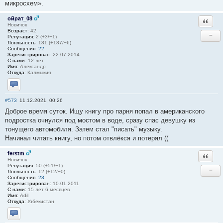
микросхем».
ойрат_08
Ответи
Новичок
Возраст:
42
−
Репутация:
2 (+3/−1)
Лояльность:
181 (+187/−6)
Сообщения:
22
Зарегистрирован:
22.07.2014
С нами:
12 лет
Имя:
Александр
Откуда:
Калмыкия
Отправить личное сообщение
#573
11.12.2021, 00:26
Доброе время суток. Ищу книгу про парня попал в американского
подростка очнулся под мостом в воде, сразу спас девушку из
тонущего автомобиля. Затем стал "писать" музыку.
Начинал читать книгу, но потом отвлёкся и потерял ((
ferstm
Ответи
Новичок
Репутация:
50 (+51/−1)
−
Лояльность:
12 (+12/−0)
Сообщения:
23
Зарегистрирован:
10.01.2011
С нами:
15 лет 6 месяцев
Имя:
Adil
Откуда:
Узбекистан
Отправить личное сообщение