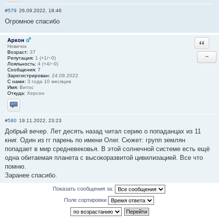
Отправить личное сообщение
#579
26.09.2022, 18:46
Огромное спасибо
Аркон
Ответи
Новичок
Возраст:
37
−
Репутация:
1 (+1/−0)
Лояльность:
4 (+4/−0)
Сообщения:
7
Зарегистрирован:
24.09.2022
С нами:
3 года 10 месяцев
Имя:
Витос
Откуда:
Херсон
Отправить личное сообщение
#580
19.11.2022, 23:23
Добрый вечер. Лет десять назад читал серию о попаданцах из 11
книг. Один из гг парень по имени Олег. Сюжет: групп землян
попадает в мир средневековья. В этой солнечной системе есть ещё
одна обитаемая планета с высокоразвитой цивилизацией. Все что
помню.
Заранее спасибо.
Показать сообщения за:
Поле сортировки