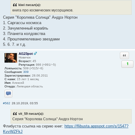
kiwi писал(а):
книга про космических мусорщиков.
Серия "Королева Солнца" Андрэ Нортон
1. Саргассы космоса
2. Зачумленный корабль
3. Планета колдовства
4. Проштемпелевано звездами
5. 6. 7. и т.д.
Al123pot
Ответи
Новичок
Возраст:
45
1
Репутация:
986 (+991/−5)
Лояльность:
509 (+515/−6)
Сообщения:
309
Зарегистрирован:
28.06.2011
С нами:
15 лет 1 месяц
Имя:
Алексей
Откуда:
Липецкая область
Отправить личное сообщение
#562
28.10.2019, 03:55
vit_59 писал(а):
Серия "Королева Солнца" Андрэ Нортон
Флибуста ссылка на серию книг:
https://flibusta.appspot.com/s/1547?
KvvWZFkJ