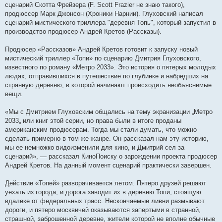
сценарий Скотта Фрейзера (F. Scott Frazier не знаю такого),
продюссер Марк Джонсон (Хроники Нарнии). Глуховский написал
сценарий мистического триллера "деревня Топь", который запустил в
производство продюсер Андрей Кретов (Рассказы).
Продюсер «Рассказов» Андрей Кретов готовит к запуску новый
мистический триллер «Топи» по сценарию Дмитрия Глуховского,
известного по роману «Метро 2033». Это история о пятерых молодых
людях, отправившихся в путешествие по глубинке и набредших на
странную деревню, в которой начинают происходить необъяснимые
вещи.
«Мы с Дмитрием Глуховским общались на тему экранизации „Метро
2033„ или книг этой серии, но права были в итоге проданы
американским продюсерам. Тогда мы стали думать, что можно
сделать примерно в том же жанре. Он рассказал нам эту историю,
мы ее немножко видоизменили для кино, и Дмитрий сел за
сценарий», — рассказал КиноПоиску о зарождении проекта продюсер
Андрей Кретов. На данный момент сценарий практически завершен.
Действие «Топей» разворачивается летом. Пятеро друзей решают
уехать из города, и дорога заводит их в деревню Топи, стоящую
вдалеке от федеральных трасс. Нескончаемые ливни размывают
дороги, и пятеро москвичей оказываются запертыми в странной,
страшной, заброшенной деревне, жители которой не вполне обычные