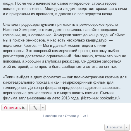
люди. После чего начинается самое интересное: страхи героев
воплощаются в жизнь. Молодым людям предстоит сразиться с ними
и с призраками из прошлого, и далеко не все вернутся назад.
Сначала продюсеры думали пригласить в режиссерское кресло
Николая Хомерики, его имя даже появилось на сайте продакшн-
компании, но, к сожалению, Хомерики занят до конца года. «Сейчас
мы в поиске режиссера, у нас есть несколько кандидатур, —
поделился Кретов. — Мы в данный момент ведем с ними
переговоры. Это жанровый коммерческий проект, поэтому выбор
режиссеров достаточно ограниченный. Нам важно, чтобы это был не
попсовый, а хороший и глубокий режиссер. Он должен загореться
этой историей, а не просто быть свободным и хотеть ее снять».
«Топи» выйдет в двух форматах — как полнометражная картина для
кинотеатрального проката и как четырехсерийный фильм для
телевидения. До конца февраля продюсеры надеются завершить
переговоры с режиссерами, а с марта начать кастинг. Съемки
фильма запланированы на лето 2013 года. (Источник bookmix.ru)
Ответить
1 сообщение • Страница 1 из 1
Перейти