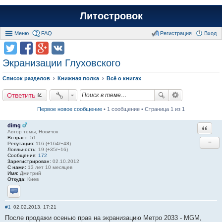
Литостровок
Меню
FAQ
Регистрация
Вход
Экранизации Глуховского
Список разделов
Книжная полка
Всё о книгах
Ответить
Первое новое сообщение
• 1 сообщение • Страница 1 из 1
dimg
Ответи
Автор темы, Новичок
Возраст:
51
−
Репутация:
116 (+164/−48)
Лояльность:
19 (+35/−16)
Сообщения:
172
Зарегистрирован:
02.10.2012
С нами:
13 лет 10 месяцев
Имя:
Дмитрий
Откуда:
Киев
Отправить личное сообщение
#1
02.02.2013, 17:21
После продажи осенью прав на экранизацию Метро 2033 - MGM,