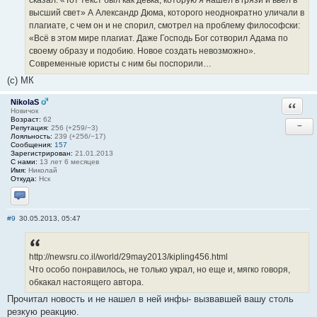
высший свет» А Александр Дюма, которого неоднократно уличали в
плагиате, с чем он и не спорил, смотрел на проблему философски:
«Всё в этом мире плагиат. Даже Господь Бог сотворил Адама по
своему образу и подобию. Новое создать невозможно».
Современные юристы с ним бы поспорили…
(с) МК
NikolaS
Ответи
Новичок
Возраст:
62
−
Репутация:
256 (+259/−3)
Лояльность:
239 (+256/−17)
Сообщения:
157
Зарегистрирован:
21.01.2013
С нами:
13 лет 6 месяцев
Имя:
Николай
Откуда:
Нск
Отправить личное сообщение
#9
30.05.2013, 05:47
http://newsru.co.il/world/29may2013/kipling456.html
Что особо понравилось, не только украл, но еще и, мягко говоря,
обкакал настоящего автора.
Прочитал новость и не нашел в ней инфы- вызвавшей вашу столь
резкую реакцию.