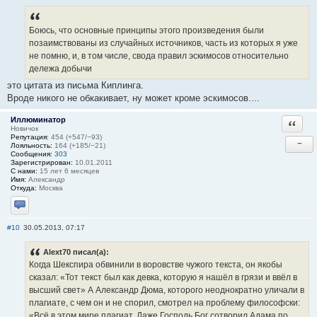
Боюсь, что основные принципы этого произведения были
позаимствованы из случайных источников, часть из которых я уже
не помню, и, в том числе, свода правил эскимосов относительно
дележа добычи
это цитата из письма Киплинга.
Вроде никого не обкакивает, ну может кроме эскимосов....
Иллюминатор
Ответи
Новичок
Репутация:
454 (+547/−93)
−
Лояльность:
164 (+185/−21)
Сообщения:
303
Зарегистрирован:
10.01.2011
С нами:
15 лет 6 месяцев
Имя:
Александр
Откуда:
Москва
Отправить личное сообщение
#10
30.05.2013, 07:17
Alext70 писал(а):
Когда Шекспира обвинили в воровстве чужого текста, он якобы
сказал: «Тот текст был как девка, которую я нашёл в грязи и ввёл в
высший свет» А Александр Дюма, которого неоднократно уличали в
плагиате, с чем он и не спорил, смотрел на проблему философски:
«Всё в этом мире плагиат. Даже Господь Бог сотворил Адама по