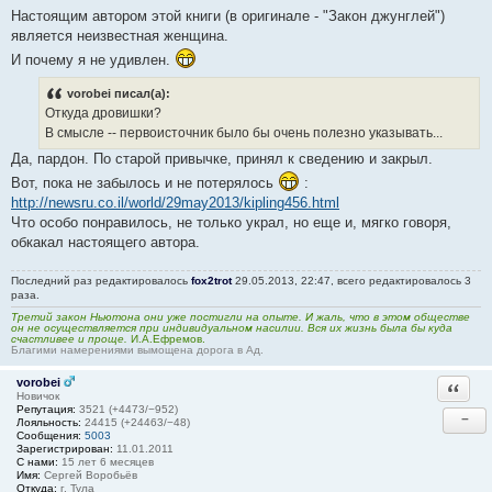
Настоящим автором этой книги (в оригинале - "Закон джунглей")
является неизвестная женщина.
И почему я не удивлен.
vorobei писал(а):
Откуда дровишки?
В смысле -- первоисточник было бы очень полезно указывать...
Да, пардон. По старой привычке, принял к сведению и закрыл.
Вот, пока не забылось и не потерялось
:
http://newsru.co.il/world/29may2013/kipling456.html
Что особо понравилось, не только украл, но еще и, мягко говоря,
обкакал настоящего автора.
Последний раз редактировалось
fox2trot
29.05.2013, 22:47, всего редактировалось 3
раза.
Третий закон Ньютона они уже постигли на опыте. И жаль, что в этом обществе
он не осуществляется при индивидуальном насилии. Вся их жизнь была бы куда
счастливее и проще.
И.А.Ефремов.
Благими намерениями вымощена дорога в Ад.
vorobei
Ответи
Новичок
Репутация:
3521 (+4473/−952)
−
Лояльность:
24415 (+24463/−48)
Сообщения:
5003
Зарегистрирован:
11.01.2011
С нами:
15 лет 6 месяцев
Имя:
Сергей Воробьёв
Откуда:
г. Тула