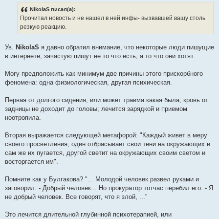
NikolaS писал(а):
Прочитал новость и не нашел в ней инфы- вызвавшей вашу столь
резкую реакцию.
Ув.
NikolaS
я давно обратил внимание, что некоторые люди пишущие
в интернете, зачастую пишут не то что есть, а то что они хотят.
Могу предположить как минимум две причины этого прискорбного
феномена: одна физиологическая, другая психическая.
Первая от долгого сидения, или может травма какая была, кровь от
задницы не доходит до головы; лечится зарядкой и приемом
ноотропила.
Вторая выражается следующей метафорой: "Каждый живет в меру
своего просветления, один отбрасывает свои тени на окружающих и
сам же их пугается, другой светит на окружающих своим светом и
восторгается им".
Помните как у Булгакова? "... Молодой человек развел руками и
заговорил: - Добрый человек... Но прокуратор тотчас перебил его: - Я
не добрый человек. Все говорят, что я злой, ..."
Это лечится длительной глубинной психотерапией, или