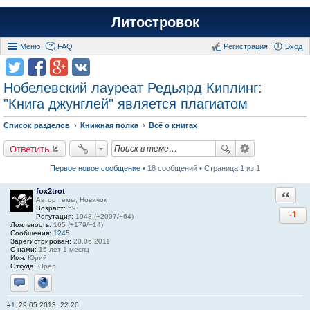
Литостровок
Меню
FAQ
Регистрация
Вход
Нобелевский лауреат Редьярд Киплинг:
"Книга джунглей" является плагиатом
Список разделов
Книжная полка
Всё о книгах
Ответить
Первое новое сообщение
• 18 сообщений • Страница 1 из 1
fox2trot
Ответи
Автор темы, Новичок
Возраст:
59
-1
Репутация:
1943 (+2007/−64)
Лояльность:
165 (+179/−14)
Сообщения:
1245
Зарегистрирован:
20.06.2011
С нами:
15 лет 1 месяц
Имя:
Юрий
Откуда:
Орел
Отправить личное сообщение
Сайт
#1
29.05.2013, 22:20