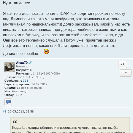
Ну и так далее.
Я как-то в девяностых попал в ЮАР, как водится проехал по мосту
над Лимпопо и так это меня возбудило, что тамошним жителям
(англичанам по национальности) долго рассказывал, какой у нас есть
писатель, которые написал про доктора, любившего животных и как
он поехал в Африку, и как раз вот на этой самой реке... и пр, и др.
Они все это терпеливо слушали. Потом уже, прочитав книжки
Лофтинга, я понял, какие они были терпеливые и деликатные.
До сих пор корябает.
Alext70
Ответи
Новичок
Возраст:
48
−
Репутация:
1413 (+2102/−689)
Лояльность:
665 (+757/−92)
Сообщения:
953
Зарегистрирован:
24.02.2012
С нами:
14 лет 5 месяцев
Имя:
Александр
Откуда:
SPb
Отправить личное сообщение
#8
30.05.2013, 02:58
Когда Шекспира обвинили в воровстве чужого текста, он якобы
сказал: «Тот текст был как девка, которую я нашёл в грязи и ввёл в