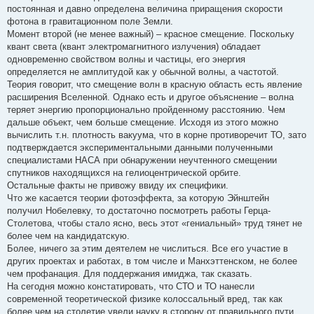
постоянная и давно определена величина приращения скорости
фотона в гравитационном поле Земли.
Момент второй (не менее важный) – красное смещение. Поскольку
квант света (квант электромагнитного излучения) обладает
одновременно свойством волны и частицы, его энергия
определяется не амплитудой как у обычной волны, а частотой.
Теория говорит, что смещение волн в красную область есть явление
расширения Вселенной. Однако есть и другое объяснение – волна
теряет энергию пропорционально пройденному расстоянию. Чем
дальше объект, чем больше смещение. Исходя из этого можно
вычислить т.н. плотность вакуума, что в корне противоречит ТО, зато
подтверждается экспериментальными данными полученными
специалистами НАСА при обнаружении неучтенного смещении
спутников находящихся на гелиоцентрической орбите.
Остальные факты не привожу ввиду их специфики.
Что же касается теории фотоэффекта, за которую Эйнштейн
получил Нобелевку, то достаточно посмотреть работы Герца-
Столетова, чтобы стало ясно, весь этот «гениальный» труд тянет не
более чем на кандидатскую.
Более, ничего за этим деятелем не числиться. Все его участие в
других проектах и работах, в том числе и Манхэттенском, не более
чем профанация. Для поддержания имиджа, так сказать.
На сегодня можно констатировать, что СТО и ТО нанесли
современной теоретической физике колоссальный вред, так как
более чем на столетие увели науку в сторону от правильного пути.