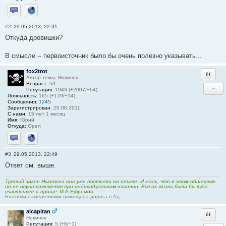
Отправить личное сообщение
Сайт
#2
29.05.2013, 22:31
Откуда дровишки?
В смысле -- первоисточник было бы очень полезно указывать...
fox2trot
Ответи
Автор темы, Новичок
Возраст:
59
−
Репутация:
1943 (+2007/−64)
Лояльность:
165 (+179/−14)
Сообщения:
1245
Зарегистрирован:
20.06.2011
С нами:
15 лет 1 месяц
Имя:
Юрий
Откуда:
Орел
Отправить личное сообщение
Сайт
#3
29.05.2013, 22:49
Ответ см. выше.
Третий закон Ньютона они уже постигли на опыте. И жаль, что в этом обществе
он не осуществляется при индивидуальном насилии. Вся их жизнь была бы куда
счастливее и проще.
И.А.Ефремов.
Благими намерениями вымощена дорога в Ад.
alcapitan
Ответи
Новичок
Репутация:
5 (+6/−1)