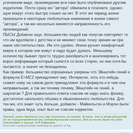
усеченном виде, произведение все-таки было опубликовано другим
издателем. Почти сразу-же "автора" обвинили в плагиате, однако
шум вокруг этого быстро сошел на нет. В этот же период жизни
произошли и некоторые любопытные изменения в жизни самого
"автора", а так-же несколько меняется направленность его
произведений.
ПЫСЫ Добавлю еще, большинство людей как попугаи повторяют то
что им вдолбили с детства и не меняют свою точку зрения ни при
каких обстоятельствах. Им это удобно. Иначе рухнет комфортный
мирок в котором они живут и надо будет думать. Меньшему
количеству бывает просто трудно разобраться и анализировать тот
ворох информации который сыпется со всех сторон, но они хотя-бы
пытаются, а значит не безнадежны.
Как пример: большинство опрошенных уверены что Эйнштейн гений и
формула E=MC2 принадлежит ему. Интересно, хоть кто нибудь
скажет кому на самом деле принадлежит эта формула и в чем она
неправильная, а так же почему почему Эйнштейн не гений, а
шарлатан ? Для правильного ответа совсем не надо знать физику,
достаточно школьного объема и обыкновенного любопытства. Для
тех-же, кто знает чуть больше, добавлю - Майкельсон и Морли были
правы, одна беда, опыт был не совсем корректен.
Третий закон Ньютона они уже постигли на опыте. И жаль, что в этом обществе
он не осуществляется при индивидуальном насилии. Вся их жизнь была бы куда
счастливее и проще.
И.А.Ефремов.
Благими намерениями вымощена дорога в Ад.