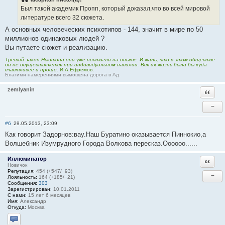
Был такой академик Пропп, который доказал,что во всей мировой
литературе всего 32 сюжета.
А основных человеческих психотипов - 144, значит в мире по 50
миллионов одинаковых людей ?
Вы путаете сюжет и реализацию.
Третий закон Ньютона они уже постигли на опыте. И жаль, что в этом обществе
он не осуществляется при индивидуальном насилии. Вся их жизнь была бы куда
счастливее и проще.
И.А.Ефремов.
Благими намерениями вымощена дорога в Ад.
zemlyanin
Ответи
−
#6
29.05.2013, 23:09
Как говорит Задорнов:вау.Наш Буратино оказывается Пиннокио,а
Волшебник Изумрудного Города Волкова пересказ.Оооооо......
Иллюминатор
Ответи
Новичок
Репутация:
454 (+547/−93)
−
Лояльность:
164 (+185/−21)
Сообщения:
303
Зарегистрирован:
10.01.2011
С нами:
15 лет 6 месяцев
Имя:
Александр
Откуда:
Москва