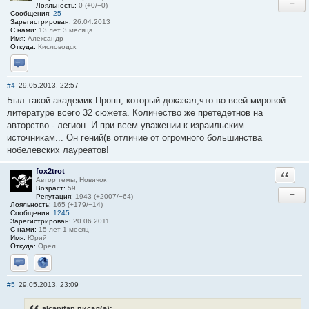
−
Лояльность:
0 (+0/−0)
Сообщения:
25
Зарегистрирован:
26.04.2013
С нами:
13 лет 3 месяца
Имя:
Александр
Откуда:
Кисловодск
Отправить личное сообщение
#4
29.05.2013, 22:57
Был такой академик Пропп, который доказал,что во всей мировой
литературе всего 32 сюжета. Количество же претедетнов на
авторство - легион. И при всем уважении к израильским
источникам... Он гений(в отличие от огромного большинства
нобелевских лауреатов!
fox2trot
Ответи
Автор темы, Новичок
Возраст:
59
−
Репутация:
1943 (+2007/−64)
Лояльность:
165 (+179/−14)
Сообщения:
1245
Зарегистрирован:
20.06.2011
С нами:
15 лет 1 месяц
Имя:
Юрий
Откуда:
Орел
Отправить личное сообщение
Сайт
#5
29.05.2013, 23:09
alcapitan писал(а):