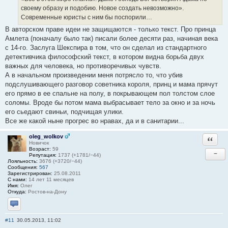
своему образу и подобию. Новое создать невозможно».
Современные юристы с ним бы поспорили…
В авторском праве идеи не защищаются - только текст. Про принца
Амлета (поначалу было так) писали более десяти раз, начиная века
с 14-го. Заслуга Шекспира в том, что он сделал из стандартного
детективчика философский текст, в котором видна борьба двух
важных для человека, но противоречивых чувств.
А в начальном произведении меня потрясло то, что убив
подслушивающего разговор советника короля, принц и мама прячут
его прямо в ее спальне на полу, в покрывающем пол толстом слое
соломы. Вроде бы потом мама выбрасывает тело за окно и за ночь
его сьедают свиньи, подчищая улики.
Все же какой ныне прогрес во нравах, да и в санитарии...
oleg_wolkov
Ответи
Новичок
Возраст:
59
−
Репутация:
1737 (+1781/−44)
Лояльность:
3676 (+3720/−44)
Сообщения:
567
Зарегистрирован:
25.08.2011
С нами:
14 лет 11 месяцев
Имя:
Олег
Откуда:
Ростов-на-Дону
Отправить личное сообщение
#11
30.05.2013, 11:02