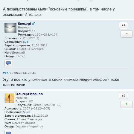
А позаимствованы были "основные принципы", в том числе у
эскимосов. И только.
Semargl
Ответи
Новичок
Возраст:
57
−
Репутация:
179 (+283/−104)
Лояльность:
25 (+27/−2)
Сообщения:
524
Зарегистрирован:
11.08.2012
С нами:
13 лет 11 месяцев
Имя:
Дмитрий
Откуда:
Питер
Отправить личное сообщение
#15
30.05.2013, 23:31
Угу, и все кто упоминает в своих книжках
людей
эльфов - тоже
плагиатчики.
Ольгерт Иванов
Ответи
Новичок
Возраст:
62
1
Репутация:
24906 (+25005/−99)
Лояльность:
2007 (+2212/−205)
Сообщения:
5396
Зарегистрирован:
13.12.2010
С нами:
15 лет 7 месяцев
Имя:
Ольгерт Иванов
Откуда:
Украина Чернигов