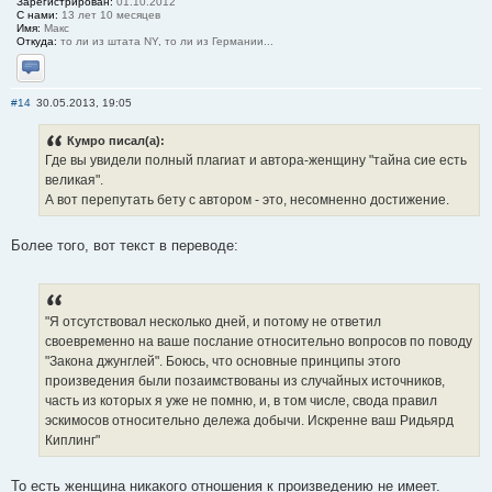
Зарегистрирован:
01.10.2012
С нами:
13 лет 10 месяцев
Имя:
Макс
Откуда:
то ли из штата NY, то ли из Германии...
Отправить личное сообщение
#14
30.05.2013, 19:05
Кумро писал(а):
Где вы увидели полный плагиат и автора-женщину "тайна сие есть
великая".
А вот перепутать бету с автором - это, несомненно достижение.
Более того, вот текст в переводе:
"Я отсутствовал несколько дней, и потому не ответил
своевременно на ваше послание относительно вопросов по поводу
"Закона джунглей". Боюсь, что основные принципы этого
произведения были позаимствованы из случайных источников,
часть из которых я уже не помню, и, в том числе, свода правил
эскимосов относительно дележа добычи. Искренне ваш Ридьярд
Киплинг"
То есть женщина никакого отношения к произведению не имеет.