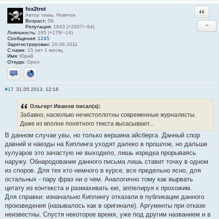
fox2trot
Ответи
Автор темы, Новичок
Возраст:
59
−
Репутация:
1943 (+2007/−64)
Лояльность:
165 (+179/−14)
Сообщения:
1245
Зарегистрирован:
20.06.2011
С нами:
15 лет 1 месяц
Имя:
Юрий
Откуда:
Орел
Отправить личное сообщение
Сайт
#17
31.05.2013, 12:16
Ольгерт Иванов писал(а):
Забавно, насколько нечистоплотны современные журналисты.
Даже из вполне понятного текста высасывают...
В данном случае увы, но только вершина айсберга. Данный спор
давний и наезды на Киплинга уходят далеко в прошлое, но дальше
кулуаров это зачастую не выходило, лишь изредка прорываясь
наружу. Обнародование данного письма лишь ставит точку в одном
из споров. Для тех кто немного в курсе, все предельно ясно, для
остальных - пару фраз ни о чем. Аналогично тому как вырвать
цитату из контекста и размахивать ею, аппелируя к прохожим.
Для справки: изначально Киплингу отказали в публикации данного
произведения (называлось как в оригинале). Аргументы при отказе
неизвестны. Спустя некоторое время, уже под другим названием и в