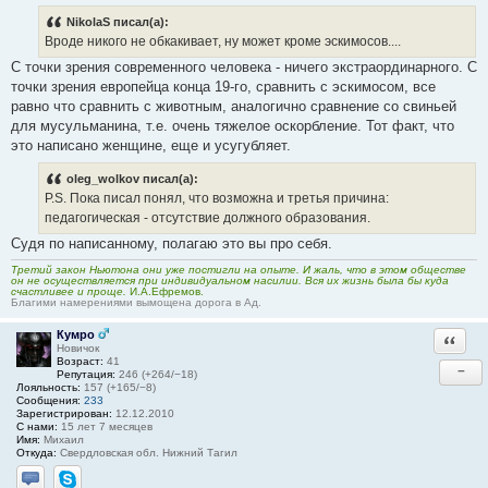
NikolaS писал(а):
Вроде никого не обкакивает, ну может кроме эскимосов....
С точки зрения современного человека - ничего экстраординарного. С
точки зрения европейца конца 19-го, сравнить с эскимосом, все
равно что сравнить с животным, аналогично сравнение со свиньей
для мусульманина, т.е. очень тяжелое оскорбление. Тот факт, что
это написано женщине, еще и усугубляет.
oleg_wolkov писал(а):
P.S. Пока писал понял, что возможна и третья причина:
педагогическая - отсутствие должного образования.
Судя по написанному, полагаю это вы про себя.
Третий закон Ньютона они уже постигли на опыте. И жаль, что в этом обществе
он не осуществляется при индивидуальном насилии. Вся их жизнь была бы куда
счастливее и проще.
И.А.Ефремов.
Благими намерениями вымощена дорога в Ад.
Кумро
Ответи
Новичок
Возраст:
41
−
Репутация:
246 (+264/−18)
Лояльность:
157 (+165/−8)
Сообщения:
233
Зарегистрирован:
12.12.2010
С нами:
15 лет 7 месяцев
Имя:
Михаил
Откуда:
Свердловская обл. Нижний Тагил