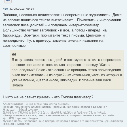
Отправить личное сообщение
#16
31.05.2013, 09:24
Забавно, насколько нечистоплотны современные журналисты. Даже
из вполне понятного текста высасывают... Прилепить к информации
заголовок позацепистей - и получаем интернет-холивар.
Большинство читает заголовок - и всё, а потом - вперёд, на
баррикады. Все-таки, прочитайте текст письма. Целиком и
непредвзято. Ну, к примеру, заменив имена и названия на
соотносимые.
Я отсутствовал несколько дней, и потому не ответил своевременно
на ваше послание относительно вопросов по поводу "Жизни
преноводных". Боюсь, что основные принципы этого произведения
были позаимствованы из случайных источников, часть из которых я
уже не помню, и, в том числе, Википедии. Искренне ваш Вася
Пупкин
Никто же не станет кричать - что Пупкин плагиатор?
Альтернативка - книга о том, что могло бы быть.
Прежде, чем писать альтернативку - вспомни, чьи танки стояли в Берлине?
Я-شوروی — šûravî-Шурави
生が終わって死が始まるのではない。生が終われば死もまた終わってしまうのだ。
«Когда кончается жизнь, смерть не начинается, смерть кончается вместе с ней»
寺山修司 Тэраяма Сюудзи
Лучшая месть - забвение, оно похоронит врага в прахе его ничтожества. (с) Бальтасар
Грасиан-и-Моралес