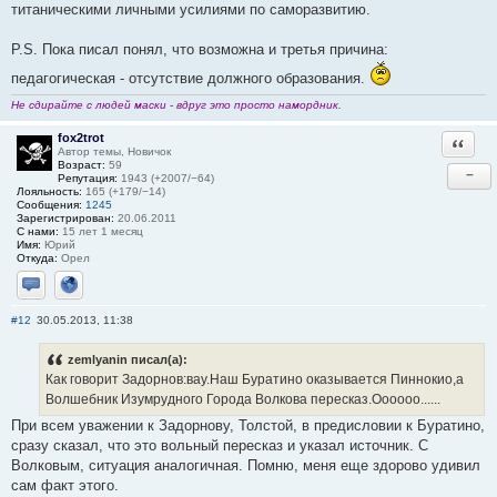
титаническими личными усилиями по саморазвитию.
P.S. Пока писал понял, что возможна и третья причина:
педагогическая - отсутствие должного образования.
Не сдирайте с людей маски - вдруг это просто намордник.
fox2trot
Ответи
Автор темы, Новичок
Возраст:
59
−
Репутация:
1943 (+2007/−64)
Лояльность:
165 (+179/−14)
Сообщения:
1245
Зарегистрирован:
20.06.2011
С нами:
15 лет 1 месяц
Имя:
Юрий
Откуда:
Орел
Отправить личное сообщение
Сайт
#12
30.05.2013, 11:38
zemlyanin писал(а):
Как говорит Задорнов:вау.Наш Буратино оказывается Пиннокио,а
Волшебник Изумрудного Города Волкова пересказ.Оооооо......
При всем уважении к Задорнову, Толстой, в предисловии к Буратино,
сразу сказал, что это вольный пересказ и указал источник. С
Волковым, ситуация аналогичная. Помню, меня еще здорово удивил
сам факт этого.