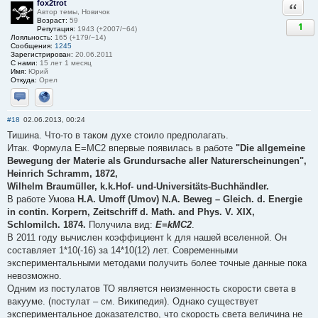
fox2trot
Ответи
Автор темы, Новичок
Возраст:
59
1
Репутация:
1943 (+2007/−64)
Лояльность:
165 (+179/−14)
Сообщения:
1245
Зарегистрирован:
20.06.2011
С нами:
15 лет 1 месяц
Имя:
Юрий
Откуда:
Орел
Отправить личное сообщение
Сайт
#18
02.06.2013, 00:24
Тишина. Что-то в таком духе стоило предполагать.
Итак. Формула E=MC2 впервые появилась в работе
"Die allgemeine
Bewegung der Materie als Grundursache aller Naturerscheinungen",
Heinrich Schramm, 1872,
Wilhelm Braumüller, k.k.Hof- und-Universitäts-Buchhändler.
В работе Умова
Н.А. Umoff (Umov) N.A. Beweg – Gleich. d. Energie
in contin. Korpern, Zeitschriff d. Math. and Phys. V. XIX,
Schlomilch. 1874.
Получила вид:
E=kMC2
.
В 2011 году вычислен коэффициент k для нашей вселенной. Он
составляет 1*10(-16) за 14*10(12) лет. Современными
экспериментальными методами получить более точные данные пока
невозможно.
Одним из постулатов ТО является неизменность скорости света в
вакууме. (постулат – см. Википедия). Однако существует
экспериментальное доказателство, что скорость света величина не