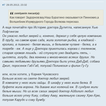
Отправить личное сообщение
#7
29.05.2013, 23:32
zemlyanin писал(а):
Как говорит Задорнов:вау.Наш Буратино оказывается Пиннокио,а
Волшебник Изумрудного Города Волкова пересказ.
А еще почитайте про Историю доктора Дулитла, написанную Хью
Лофтингом
Он ужaсно любил зверей и, конечно, держaл у себя целую компaнию.
В пруду, нa сaмом крaю сaдa, жилa золотaя рыбкa, в клaдовой -
кролики, в пиaнино - белaя мышь, в бельевом чулaне - белкa, a в
погребе - еж. А еще у Докторa приютилaсь коровa с теленком,
стaрaя хромaя лошaдь - ей стукнуло уже двaдцaть пять, -
цыплятa, голуби, двa ягненкa и много-много всяких других. Но
сaмыми любимыми друзьями Докторa были уткa Дaб-Дaб, собaкa
Джип, поросенок Гaб-Гaб, попугaй Полинезия и филин Гу-Гу.
или, если хотите, у Корнея Чуковского
Больше всего на свете доктор любил зверей.
В комнате у него жили зайцы. В шкафу у него жила белка. В
буфете жила ворона. На диване жил колючий еж. В сундуке жили
белые мыши. Но из всех своих зверей доктор Айболит любил
больше всего утку Кику, собаку Авву, маленькую свинку Хрю-Хрю,
попугая Карудо и сову Бумбу.