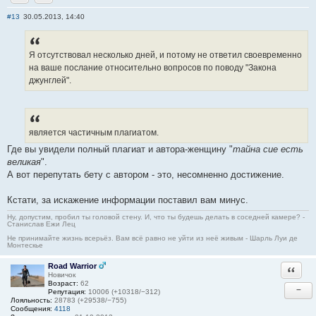
Отправить личное сообщение
Skype
#13
30.05.2013, 14:40
Я отсутствовал несколько дней, и потому не ответил своевременно
на ваше послание относительно вопросов по поводу "Закона
джунглей".
является частичным плагиатом.
Где вы увидели полный плагиат и автора-женщину "
тайна сие есть
великая
".
А вот перепутать бету с автором - это, несомненно достижение.
Кстати, за искажение информации поставил вам минус.
Ну, допустим, пробил ты головой стену. И, что ты будешь делать в соседней камере? -
Станислав Ежи Лец
Не принимайте жизнь всерьёз. Вам всё равно не уйти из неё живым - Шарль Луи де
Монтескье
Road Warrior
Ответи
Новичок
Возраст:
62
−
Репутация:
10006 (+10318/−312)
Лояльность:
28783 (+29538/−755)
Сообщения:
4118