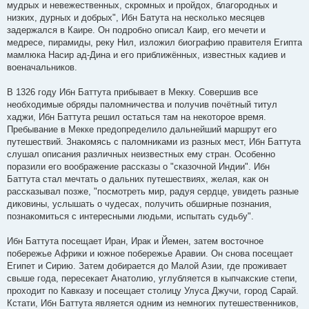
мудрых и невежественных, скромных и пройдох, благородных и
низких, дурных и добрых", Ибн Батута на несколько месяцев
задержался в Каире. Он подробно описал Каир, его мечети и
медресе, пирамиды, реку Нил, изложил биографию правителя Египта
мамлюка Насир ад-Дина и его приближённых, известных кадиев и
военачальников.
В 1326 году Ибн Баттута прибывает в Мекку. Совершив все
необходимые обряды паломничества и получив почётный титул
хаджи, Ибн Баттута решил остаться там на некоторое время.
Пребывание в Мекке предопределило дальнейший маршрут его
путешествий. Знакомясь с паломниками из разных мест, Ибн Баттута
слушал описания различных неизвестных ему стран. Особенно
поразили его воображение рассказы о "сказочной Индии". Ибн
Баттута стал мечтать о дальних путешествиях, желая, как он
рассказывал позже, "посмотреть мир, радуя сердце, увидеть разные
диковины, услышать о чудесах, получить обширные познания,
познакомиться с интересными людьми, испытать судьбу".
Ибн Баттута посещает Иран, Ирак и Йемен, затем восточное
побережье Африки и южное побережье Аравии. Он снова посещает
Египет и Сирию. Затем добирается до Малой Азии, где проживает
свыше года, пересекает Анатолию, углубляется в кыпчакские степи,
проходит по Кавказу и посещает столицу Улуса Джучи, город Сарай.
Кстати, Ибн Баттута является одним из немногих путешественников,