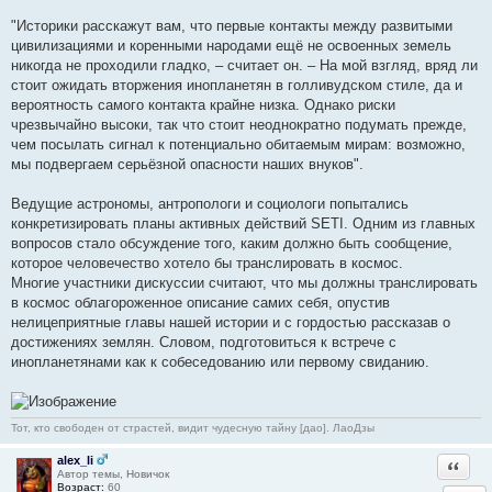
"Историки расскажут вам, что первые контакты между развитыми
цивилизациями и коренными народами ещё не освоенных земель
никогда не проходили гладко, – считает он. – На мой взгляд, вряд ли
стоит ожидать вторжения инопланетян в голливудском стиле, да и
вероятность самого контакта крайне низка. Однако риски
чрезвычайно высоки, так что стоит неоднократно подумать прежде,
чем посылать сигнал к потенциально обитаемым мирам: возможно,
мы подвергаем серьёзной опасности наших внуков".
Ведущие астрономы, антропологи и социологи попытались
конкретизировать планы активных действий SETI. Одним из главных
вопросов стало обсуждение того, каким должно быть сообщение,
которое человечество хотело бы транслировать в космос.
Многие участники дискуссии считают, что мы должны транслировать
в космос облагороженное описание самих себя, опустив
нелицеприятные главы нашей истории и с гордостью рассказав о
достижениях землян. Словом, подготовиться к встрече с
инопланетянами как к собеседованию или первому свиданию.
Тот, кто свободен от страстей, видит чудесную тайну [дао]. ЛаоДзы
alex_li
Ответи
Автор темы, Новичок
Возраст:
60