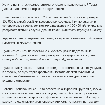
.
Хотите попытаться самостоятельно извлечь пулю из раны? Тогда
для начала немного отрезвляющей теории.
В человеческом теле около 206 костей, всего 6 л крови и примерно
100 000 (вдумайтесь!) км кровеносных сосудов. При попадании в
человеческое тело кусок металла на скорости 300-400 м/с буквально
раздирает ткани и сосуды, дробит кости, рушит эту хрупкую систему.
Ударная волна, создаваемая пулей, внутри тела вызывает обширные
гематомы и кровоизлияния.
Пуля может быть не простой, а с крестообразно надрезанным
носиком. От удара такая пуля развернется внутри тела в жуткий
свинцовый цветок, который очень трудно будет извлечь.
Пуля, столкнувшись с телом, не пойдет по прямой, а начнет уходить
в сторону, по пути теряя фрагменты металлической рубашки. И
совсем необязательно, что она остановится в аккурат напротив
входного отверстия.
Наконец, раневой канал – это совсем не аккуратная круглая дырочка
с застрявшей в его «слепом» конце пулькой. Это дыра с рваными
краями, начиненная кровавым фаршем, с осколками костей внутри, с
какими-то беленькими и синенькими жилками, с постоянно текущей