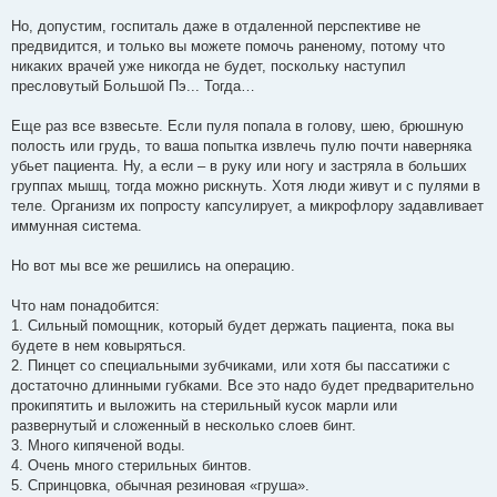
Но, допустим, госпиталь даже в отдаленной перспективе не
предвидится, и только вы можете помочь раненому, потому что
никаких врачей уже никогда не будет, поскольку наступил
пресловутый Большой Пэ... Тогда…
Еще раз все взвесьте. Если пуля попала в голову, шею, брюшную
полость или грудь, то ваша попытка извлечь пулю почти наверняка
убьет пациента. Ну, а если – в руку или ногу и застряла в больших
группах мышц, тогда можно рискнуть. Хотя люди живут и с пулями в
теле. Организм их попросту капсулирует, а микрофлору задавливает
иммунная система.
Но вот мы все же решились на операцию.
Что нам понадобится:
1. Сильный помощник, который будет держать пациента, пока вы
будете в нем ковыряться.
2. Пинцет со специальными зубчиками, или хотя бы пассатижи с
достаточно длинными губками. Все это надо будет предварительно
прокипятить и выложить на стерильный кусок марли или
развернутый и сложенный в несколько слоев бинт.
3. Много кипяченой воды.
4. Очень много стерильных бинтов.
5. Спринцовка, обычная резиновая «груша».