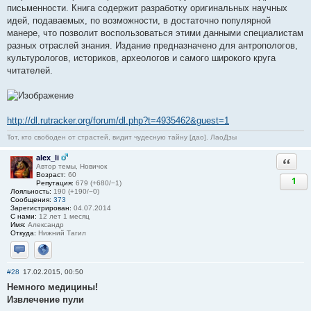
письменности. Книга содержит разработку оригинальных научных
идей, подаваемых, по возможности, в достаточно популярной
манере, что позволит воспользоваться этими данными специалистам
разных отраслей знания. Издание предназначено для антропологов,
культурологов, историков, археологов и самого широкого круга
читателей.
http://dl.rutracker.org/forum/dl.php?t=4935462&guest=1
Тот, кто свободен от страстей, видит чудесную тайну [дао]. ЛаоДзы
alex_li
Ответи
Автор темы, Новичок
Возраст:
60
1
Репутация:
679 (+680/−1)
Лояльность:
190 (+190/−0)
Сообщения:
373
Зарегистрирован:
04.07.2014
С нами:
12 лет 1 месяц
Имя:
Александр
Откуда:
Нижний Тагил
Отправить личное сообщение
Сайт
#28
17.02.2015, 00:50
Немного медицины!
Извлечение пули