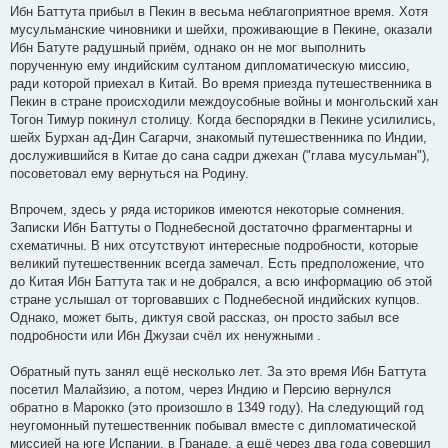
Ибн Баттута прибыл в Пекин в весьма неблагоприятное время. Хотя
мусульманские чиновники и шейхи, проживающие в Пекине, оказали
Ибн Батуте радушный приём, однако он не мог выполнить
порученную ему индийским султаном дипломатическую миссию,
ради которой приехал в Китай. Во время приезда путешественника в
Пекин в стране происходили междоусобные войны и монгольский хан
Тогон Тимур покинул столицу. Когда беспорядки в Пекине усилились,
шейх Бурхан ад-Дин Сагарчи, знакомый путешественника по Индии,
дослужившийся в Китае до сана садри джехан ("глава мусульман"),
посоветовал ему вернуться на Родину.
Впрочем, здесь у ряда историков имеются некоторые сомнения.
Записки Ибн Баттуты о Поднебесной достаточно фрагментарны и
схематичны. В них отсутствуют интересные подробности, которые
великий путешественник всегда замечал. Есть предположение, что
до Китая Ибн Баттута так и не добрался, а всю информацию об этой
стране услышал от торговавших с Поднебесной индийских купцов.
Однако, может быть, диктуя свой рассказ, он просто забыл все
подробности или Ибн Джузаи счёл их ненужными .
Обратный путь занял ещё несколько лет. За это время Ибн Баттута
посетил Малайзию, а потом, через Индию и Персию вернулся
обратно в Марокко (это произошло в 1349 году). На следующий год
неугомонный путешественник побывал вместе с дипломатической
миссией на юге Испании, в Гранаде, а ещё через два года совершил