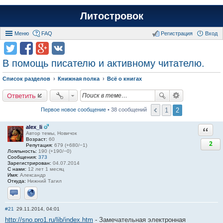
Литостровок
Меню
FAQ
Регистрация
Вход
В помощь писателю и активному читателю.
Список разделов
Книжная полка
Всё о книгах
Ответить
1
2
Первое новое сообщение
• 38 сообщений
alex_li
Ответи
Автор темы, Новичок
Возраст:
60
2
Репутация:
679 (+680/−1)
Лояльность:
190 (+190/−0)
Сообщения:
373
Зарегистрирован:
04.07.2014
С нами:
12 лет 1 месяц
Имя:
Александр
Откуда:
Нижний Тагил
Отправить личное сообщение
Сайт
#21
29.11.2014, 04:01
http://sno.pro1.ru/lib/index.htm
- Замечательная электронная