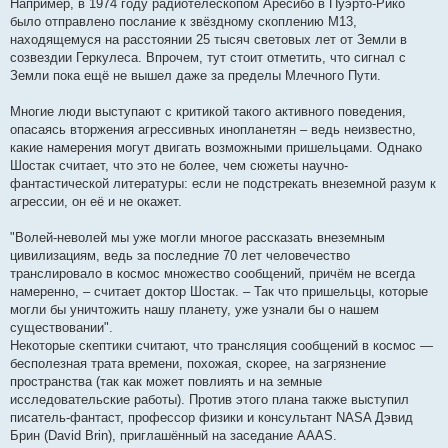
Например, в 1974 году радиотелескопом Аресибо в Пуэрто-Рико
было отправлено послание к звёздному скоплению М13,
находящемуся на расстоянии 25 тысяч световых лет от Земли в
созвездии Геркулеса. Впрочем, тут стоит отметить, что сигнал с
Земли пока ещё не вышел даже за пределы Млечного Пути.
Многие люди выступают с критикой такого активного поведения,
опасаясь вторжения агрессивных инопланетян – ведь неизвестно,
какие намерения могут двигать возможными пришельцами. Однако
Шостак считает, что это не более, чем сюжеты научно-
фантастической литературы: если не подстрекать внеземной разум к
агрессии, он её и не окажет.
"Волей-неволей мы уже могли многое рассказать внеземным
цивилизациям, ведь за последние 70 лет человечество
транслировало в космос множество сообщений, причём не всегда
намеренно, – считает доктор Шостак. – Так что пришельцы, которые
могли бы уничтожить нашу планету, уже узнали бы о нашем
существовании".
Некоторые скептики считают, что трансляция сообщений в космос —
бесполезная трата времени, похожая, скорее, на загрязнение
пространства (так как может повлиять и на земные
исследовательские работы). Против этого плана также выступил
писатель-фантаст, профессор физики и консультант NASA Дэвид
Брин (David Brin), приглашённый на заседание AAAS.