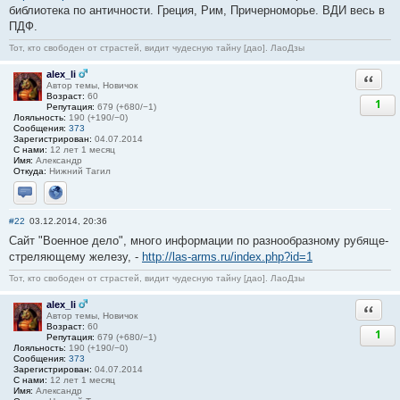
библиотека по античности. Греция, Рим, Причерноморье. ВДИ весь в
ПДФ.
Тот, кто свободен от страстей, видит чудесную тайну [дао]. ЛаоДзы
alex_li
Ответи
Автор темы, Новичок
Возраст:
60
1
Репутация:
679 (+680/−1)
Лояльность:
190 (+190/−0)
Сообщения:
373
Зарегистрирован:
04.07.2014
С нами:
12 лет 1 месяц
Имя:
Александр
Откуда:
Нижний Тагил
Отправить личное сообщение
Сайт
#22
03.12.2014, 20:36
Сайт "Военное дело", много информации по разнообразному рубяще-
стреляющему железу, -
http://las-arms.ru/index.php?id=1
Тот, кто свободен от страстей, видит чудесную тайну [дао]. ЛаоДзы
alex_li
Ответи
Автор темы, Новичок
Возраст:
60
1
Репутация:
679 (+680/−1)
Лояльность:
190 (+190/−0)
Сообщения:
373
Зарегистрирован:
04.07.2014
С нами:
12 лет 1 месяц
Имя:
Александр