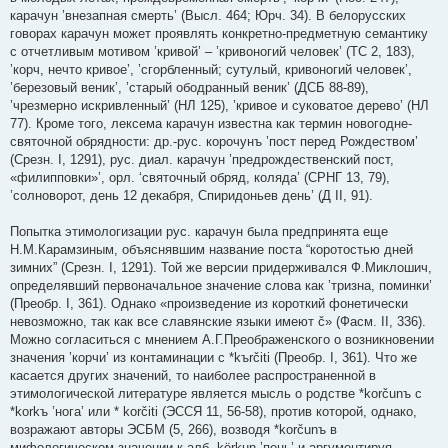
карачун ’внезапная смерть’ (Высл. 464; Юрч. 34). В белорусских
говорах карачун может проявлять конкретно-предметную семантику
с отчетливым мотивом ’кривой’ – ’кривоногий человек’ (ТС 2, 183),
’корч, нечто кривое’, ’сгорбленный; сутулый, кривоногий человек’,
’березовый веник’, ’старый ободранный веник’ (ДСБ 88-89),
’чрезмерно искривленный’ (НЛ 125), ’кривое и суковатое дерево’ (НЛ
77). Кроме того, лексема карачун известна как термин новогодне-
святочной обрядности: др.-рус. корочунъ ’пост перед Рождеством’
(Срезн. I, 1291), рус. диал. карачун ’предрождественский пост,
«филипповки»’, орл. ‘святочный обряд, коляда’ (СРНГ 13, 79),
’солноворот, день 12 декабря, Спиридоньев день’ (Д II, 91).
Попытка этимологизации рус. карачун была предпринята еще
Н.М.Карамзиным, объяснявшим название поста “коротостью дней
зимних” (Срезн. I, 1291). Той же версии придерживался Ф.Миклошич,
определявший первоначальное значение слова как ’тризна, поминки’
(Преобр. I, 361). Однако «произведение из короткий фонетически
невозможно, так как все славянские языки имеют č» (Фасм. II, 336).
Можно согласиться с мнением А.Г.Преображенского о возникновении
значения ’корчи’ из контаминации с *kъrčiti (Преобр. I, 361). Что же
касается других значений, то наиболее распространенной в
этимологической литературе является мысль о родстве *korčunъ c
*korkъ ’нога’ или * kоrčiti (ЭССЯ 11, 56-58), против которой, однако,
возражают авторы ЭСБМ (5, 266), возводя *korčunъ в
мифологическом значении к алб. kërkun ’пень’ и аргументируя