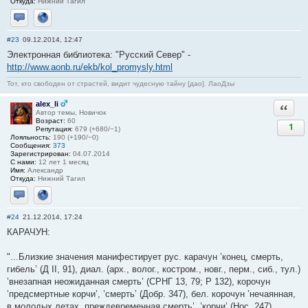
Откуда:
Нижний Тагил
Отправить личное сообщение
Сайт
#23
09.12.2014, 12:47
Электронная библиотека: "Русский Север" -
http://www.aonb.ru/ekb/kol_promysly.html
Тот, кто свободен от страстей, видит чудесную тайну [дао]. ЛаоДзы
alex_li
Ответи
Автор темы, Новичок
Возраст:
60
1
Репутация:
679 (+680/−1)
Лояльность:
190 (+190/−0)
Сообщения:
373
Зарегистрирован:
04.07.2014
С нами:
12 лет 1 месяц
Имя:
Александр
Откуда:
Нижний Тагил
Отправить личное сообщение
Сайт
#24
21.12.2014, 17:24
КАРАЧУН:
"...Близкие значения манифестирует рус. карачун ’конец, смерть,
гибель’ (Д II, 91), диал. (арх., волог., костром., новг., перм., сиб., тул.)
’внезапная неожиданная смерть’ (СРНГ 13, 79; Р 132), корочун
’предсмертные корчи’, ’смерть’ (Добр. 347), бел. корочун ’нечаянная,
в молодых летах, преждевременная смерть’, ’корчи’ (Нос. 247),