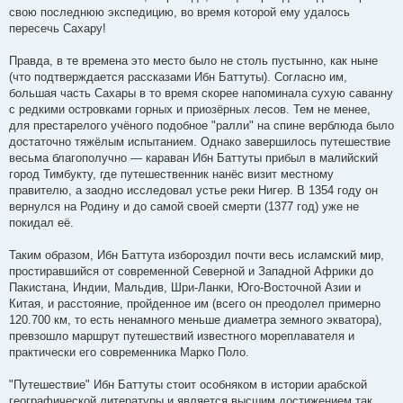
свою последнюю экспедицию, во время которой ему удалось
пересечь Сахару!
Правда, в те времена это место было не столь пустынно, как ныне
(что подтверждается рассказами Ибн Баттуты). Согласно им,
большая часть Сахары в то время скорее напоминала сухую саванну
с редкими островками горных и приозёрных лесов. Тем не менее,
для престарелого учёного подобное "ралли" на спине верблюда было
достаточно тяжёлым испытанием. Однако завершилось путешествие
весьма благополучно — караван Ибн Баттуты прибыл в малийский
город Тимбукту, где путешественник нанёс визит местному
правителю, а заодно исследовал устье реки Нигер. В 1354 году он
вернулся на Родину и до самой своей смерти (1377 год) уже не
покидал её.
Таким образом, Ибн Баттута избороздил почти весь исламский мир,
простиравшийся от современной Северной и Западной Африки до
Пакистана, Индии, Мальдив, Шри-Ланки, Юго-Восточной Азии и
Китая, и расстояние, пройденное им (всего он преодолел примерно
120.700 км, то есть ненамного меньше диаметра земного экватора),
превзошло маршрут путешествий известного мореплавателя и
практически его современника Марко Поло.
"Путешествие" Ибн Баттуты стоит особняком в истории арабской
географической литературы и является высшим достижением так