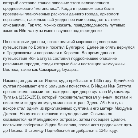
который составил точное описание этого великолепного
средневекового "мегаполиса". Когда в прошлом веке были
проведены планомерные раскопки данного города, археологи
поразились, насколько всё увиденное ими совпадает с этими
описаниями. Так что, можно сказать, правдоподобность путевых
заметок Ибн Баттуты имеет научное подтверждение.
По некоторым данным, позже великий марокканец совершил
путешествие по Волге и посетил Булгарию. Далее он опять вернулся
в Предкавказье и направился в Хорасан. Во время данного
путешествия Ибн Баттута составил подробнейшее описание
различных городов, среди которых были настоящие жемчужины
Востока, такие как Самарканд, Бухара...
Наконец он достигает Индии, куда прибывает в 1335 году. Делийский
султан принимает его с большими почестями. В Индии Ибн Баттута
провел около восьми лет, находясь при дворе султана Мухаммада
Туглака (1325-1351), который покровительствовал учёным, поэтам и
писателям из других мусульманских стран. Здесь Ибн Баттута
вскоре стал одним из приближённых султана и его матери Махдума
Джехан. Но путешественника тянуло дальше. Сначала он
оказывается на Мальдивских островах, затем посещает Цейлон,
восточное побережье Индии Бенгалию, после чего продолжает путь
до Пекина. В столицу Поднебесной он добрался в 1345 году.