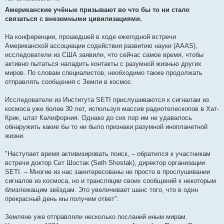
Американские учёные призывают во что бы то ни стало
связаться с внеземными цивилизациями.
На конференции, прошедшей в ходе ежегодной встречи
Американской ассоциации содействия развитию науки (AAAS),
исследователи из США заявили, что сейчас самое время, чтобы
активно пытаться наладить контакты с разумной жизнью других
миров. По словам специалистов, необходимо также продолжать
отправлять сообщения с Земли в космос.
Исследователи из Института SETI прислушиваются к сигналам из
космоса уже более 30 лет, используя массив радиотелескопов в Хат-
Крик, штат Калифорния. Однако до сих пор им не удавалось
обнаружить какие бы то ни было признаки разумной инопланетной
жизни.
"Наступает время активизировать поиск, – обратился к участникам
встречи доктор Сет Шостак (Seth Shostak), директор организации
SETI. – Многие из нас заинтересованы не просто в прослушивании
сигналов из космоса, но и трансляции своих сообщений к некоторым
близлежащим звёздам. Это увеличивает шанс того, что в один
прекрасный день мы получим ответ".
Земляне уже отправляли несколько посланий иным мирам.