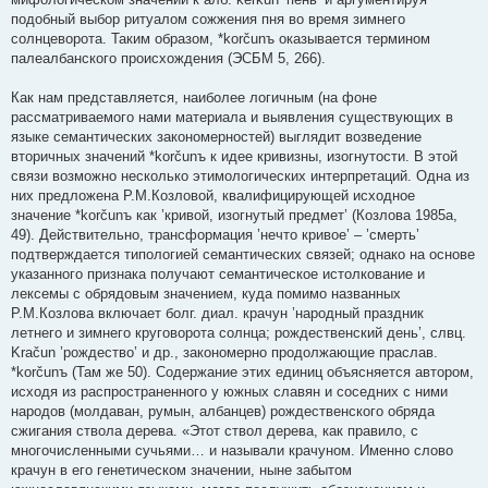
подобный выбор ритуалом сожжения пня во время зимнего
солнцеворота. Таким образом, *korčunъ оказывается термином
палеалбанского происхождения (ЭСБМ 5, 266).
Как нам представляется, наиболее логичным (на фоне
рассматриваемого нами материала и выявления существующих в
языке семантических закономерностей) выглядит возведение
вторичных значений *korčunъ к идее кривизны, изогнутости. В этой
связи возможно несколько этимологических интерпретаций. Одна из
них предложена Р.М.Козловой, квалифицирующей исходное
значение *korčunъ как ’кривой, изогнутый предмет’ (Козлова 1985а,
49). Действительно, трансформация ’нечто кривое’ – ’смерть’
подтверждается типологией семантических связей; однако на основе
указанного признака получают семантическое истолкование и
лексемы с обрядовым значением, куда помимо названных
Р.М.Козлова включает болг. диал. крачун ’народный праздник
летнего и зимнего круговорота солнца; рождественский день’, слвц.
Kračun ’рождество’ и др., закономерно продолжающие праслав.
*korčunъ (Там же 50). Содержание этих единиц объясняется автором,
исходя из распространенного у южных славян и соседних с ними
народов (молдаван, румын, албанцев) рождественского обряда
сжигания ствола дерева. «Этот ствол дерева, как правило, с
многочисленными сучьями… и называли крачуном. Именно слово
крачун в его генетическом значении, ныне забытом