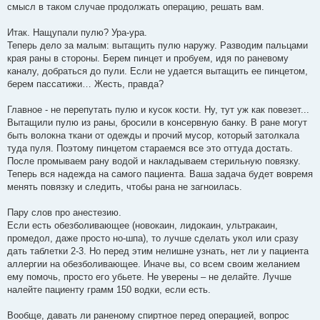
смысл в таком случае продолжать операцию, решать вам.
Итак. Нащупали пулю? Ура-ура.
Теперь дело за малым: вытащить пулю наружу. Разводим пальцами
края раны в стороны. Берем пинцет и пробуем, идя по раневому
каналу, добраться до пули. Если не удается вытащить ее пинцетом,
берем пассатижи… Жесть, правда?
Главное - не перепутать пулю и кусок кости. Ну, тут уж как повезет...
Вытащили пулю из раны, бросили в консервную банку. В ране могут
быть волокна ткани от одежды и прочий мусор, который затолкала
туда пуля. Поэтому пинцетом стараемся все это оттуда достать.
После промываем рану водой и накладываем стерильную повязку.
Теперь вся надежда на самого пациента. Ваша задача будет вовремя
менять повязку и следить, чтобы рана не загноилась.
Пару слов про анестезию.
Если есть обезболивающее (новокаин, лидокаин, ультракаин,
промедол, даже просто но-шпа), то лучше сделать укол или сразу
дать таблетки 2-3. Но перед этим нелишне узнать, нет ли у пациента
аллергии на обезболивающее. Иначе вы, со всем своим желанием
ему помочь, просто его убьете. Не уверены – не делайте. Лучше
налейте пациенту грамм 150 водки, если есть.
Вообще, давать ли раненому спиртное перед операцией, вопрос