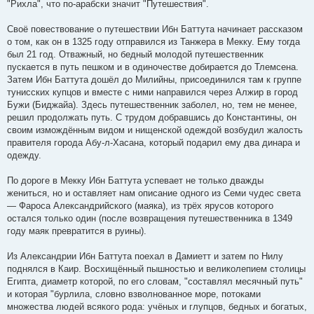
"Рихла", что по-арабски значит "Путешествия".
Своё повествование о путешествии Ибн Баттута начинает рассказом
о том, как он в 1325 году отправился из Танжера в Мекку. Ему тогда
был 21 год. Отважный, но бедный молодой путешественник
пускается в путь пешком и в одиночестве добирается до Тлемсена.
Затем Ибн Баттута дошёл до Милийны, присоединился там к группе
тунисских купцов и вместе с ними направился через Алжир в город
Бужи (Биджайа). Здесь путешественник заболел, но, тем не менее,
решил продолжать путь. С трудом добравшись до Константины, он
своим измождённым видом и нищенской одеждой возбудил жалость
правителя города Абу-л-Хасана, который подарил ему два динара и
одежду.
По дороге в Мекку Ибн Баттута успевает не только дважды
жениться, но и оставляет нам описание одного из Семи чудес света
— Фароса Александрийского (маяка), из трёх ярусов которого
остался только один (после возвращения путешественника в 1349
году маяк превратится в руины).
Из Александрии Ибн Баттута поехал в Дамиетт и затем по Нилу
поднялся в Каир. Восхищённый пышностью и великолепием столицы
Египта, диаметр которой, по его словам, "составлял месячный путь"
и которая "бурлила, словно взволнованное море, потоками
множества людей всякого рода: учёных и глупцов, бедных и богатых,