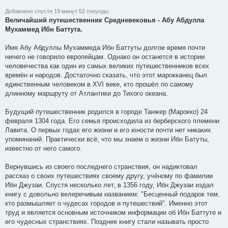
Добавлено спустя 19 минут 52 секунды:
Величайший путешественник Средневековья - Абу Абдулла
Мухаммед Ибн Баттута.
Имя Абу Абдуллы Мухаммеда Ибн Баттуты долгое время почти
ничего не говорило европейцам. Однако он останется в истории
человечества как один из самых великих путешественников всех
времён и народов. Достаточно сказать, что этот марокканец был
единственным человеком в XVI веке, кто прошёл по самому
длинному маршруту от Атлантики до Тихого океана.
Будущий путешественник родился в городе Танжер (Марокко) 24
февраля 1304 года. Его семья происходила из берберского племени
Лавита. О первых годах его жизни и его юности почти нет никаких
упоминаний. Практически всё, что мы знаем о жизни Ибн Батуты,
известно от него самого.
Вернувшись из своего последнего странствия, он надиктовал
рассказ о своих путешествиях своему другу, учёному по фамилии
Ибн Джузаи. Спустя несколько лет, в 1356 году, Ибн Джузаи издал
книгу с довольно велеречивым названием: "Бесценный подарок тем,
кто размышляет о чудесах городов и путешествий". Именно этот
труд и является основным источником информации об Ибн Баттуте и
его чудесных странствиях. Позднее книгу стали называть просто