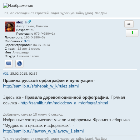
Тот, кто свободен от страстей, видит чудесную тайну [дао]. ЛаоДзы
alex_li
Ответи
Автор темы, Новичок
Возраст:
60
1
Репутация:
679 (+680/−1)
Лояльность:
190 (+190/−0)
Сообщения:
373
Зарегистрирован:
04.07.2014
С нами:
12 лет 1 месяц
Имя:
Александр
Откуда:
Нижний Тагил
Отправить личное сообщение
Сайт
#31
25.02.2015, 02:37
Правила русской орфографии и пунктуации
-
http://samlib.ru/s/shepak_w_k/rulez.shtml
Здесь же -
Правила дореволюционной орфографии.
Прямая
ссылка -
http://samlib.ru/m/molodcow_a_m/orfograf.shtml
Добавлено спустя 10 минут 6 секунд:
Избранные эзотерические мысли и афоризмы. Фрагмент сборника
"Мудрость в цитатах и афоризмах". -
http://samlib.ru/l/lawrow_w_s/lavrow_1.shtml
Тот, кто свободен от страстей, видит чудесную тайну [дао]. ЛаоДзы