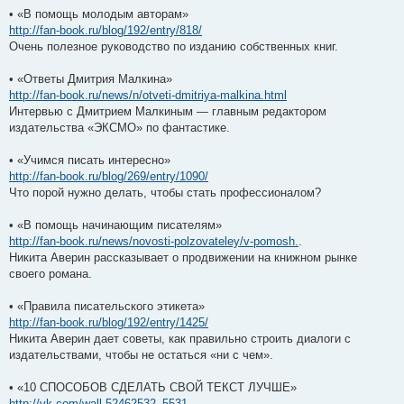
• «В помощь молодым авторам»
http://fan-book.ru/blog/192/entry/818/
Очень полезное руководство по изданию собственных книг.
• «Ответы Дмитрия Малкина»
http://fan-book.ru/news/n/otveti-dmitriya-malkina.html
Интервью с Дмитрием Малкиным — главным редактором
издательства «ЭКСМО» по фантастике.
• «Учимся писать интересно»
http://fan-book.ru/blog/269/entry/1090/
Что порой нужно делать, чтобы стать профессионалом?
• «В помощь начинающим писателям»
http://fan-book.ru/news/novosti-polzovateley/v-pomosh.
.
Никита Аверин рассказывает о продвижении на книжном рынке
своего романа.
• «Правила писательского этикета»
http://fan-book.ru/blog/192/entry/1425/
Никита Аверин дает советы, как правильно строить диалоги с
издательствами, чтобы не остаться «ни с чем».
• «10 СПОСОБОВ СДЕЛАТЬ СВОЙ ТЕКСТ ЛУЧШЕ»
http://vk.com/wall-52462532_5531