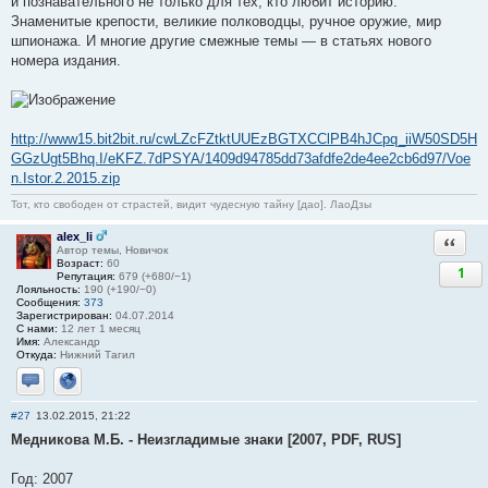
и познавательного не только для тех, кто любит историю.
Знаменитые крепости, великие полководцы, ручное оружие, мир
шпионажа. И многие другие смежные темы — в статьях нового
номера издания.
http://www15.bit2bit.ru/cwLZcFZtktUUEzBGTXCClPB4hJCpq_iiW50SD5H
GGzUgt5Bhq.I/eKFZ.7dPSYA/1409d94785dd73afdfe2de4ee2cb6d97/Voe
n.Istor.2.2015.zip
Тот, кто свободен от страстей, видит чудесную тайну [дао]. ЛаоДзы
alex_li
Ответи
Автор темы, Новичок
Возраст:
60
1
Репутация:
679 (+680/−1)
Лояльность:
190 (+190/−0)
Сообщения:
373
Зарегистрирован:
04.07.2014
С нами:
12 лет 1 месяц
Имя:
Александр
Откуда:
Нижний Тагил
Отправить личное сообщение
Сайт
#27
13.02.2015, 21:22
Медникова М.Б. - Неизгладимые знаки [2007, PDF, RUS]
Год: 2007