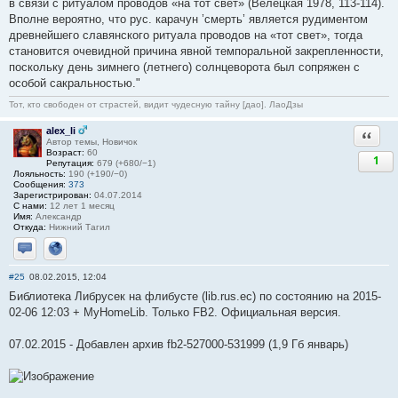
в связи с ритуалом проводов «на тот свет» (Велецкая 1978, 113-114).
Вполне вероятно, что рус. карачун ’смерть’ является рудиментом
древнейшего славянского ритуала проводов на «тот свет», тогда
становится очевидной причина явной темпоральной закрепленности,
поскольку день зимнего (летнего) солнцеворота был сопряжен с
особой сакральностью."
Тот, кто свободен от страстей, видит чудесную тайну [дао]. ЛаоДзы
alex_li
Ответи
Автор темы, Новичок
Возраст:
60
1
Репутация:
679 (+680/−1)
Лояльность:
190 (+190/−0)
Сообщения:
373
Зарегистрирован:
04.07.2014
С нами:
12 лет 1 месяц
Имя:
Александр
Откуда:
Нижний Тагил
Отправить личное сообщение
Сайт
#25
08.02.2015, 12:04
Библиотека Либрусек на флибусте (lib.rus.ec) по состоянию на 2015-
02-06 12:03 + MyHomeLib. Только FB2. Официальная версия.
07.02.2015 - Добавлен архив fb2-527000-531999 (1,9 Гб январь)