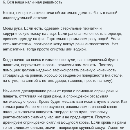
6. Вся наша наличная решимость.
Бинты, пинцет и антисептики обязательно должны быть в вашей
индивидуальной аптечке.
Моем руки. Если есть, одеваем стерильные перчатки и
хирургическую маску на лицо. Если раненая конечность в одежде,
срезаем одежду на фиг. Тщательно промываем рану водой. Если
есть антисептик, протираем кожу вокруг раны антисептиком. Нет
антисептика, тогда просто спиртом или водкой.
Когда начнется поиск и извлечение пули, ваш подопечный будет
пинаться, ворочаться и орать, всячески вам мешать. Поэтому
помощник должен надежно зафиксировать раненую конечность
страдальца на ровной, хорошо освещаемой поверхности (на столе,
на стуле, на снятой с петель двери, наконец, просто на полу).
Начинаем дренирование раны от крови с помощью спринцовки и
пинцета, оттягивая им края раны, а спринцовкой отсасывая
натекающую кровь. Кровь будет мешать вам искать пулю в ране. Как
только рана более-менее осушена, засовываем в раневой канал
палец и пытаемся нащупать твердое тело пули, поскольку
рентгеновского снимка у нас нет и не предвидится. Попутно
дренируем спринцовкой скапливающуюся кровь. Если кровь из раны
течет слишком сильно, значит, поврежден крупный сосуд. Имеет ли