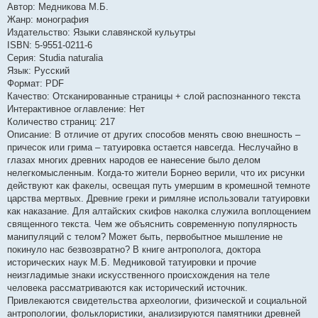
Автор: Медникова М.Б.
Жанр: монография
Издательство: Языки славянской кульутры
ISBN: 5-9551-0211-6
Серия: Studia naturalia
Язык: Русский
Формат: PDF
Качество: Отсканированные страницы + слой распознанного текста
Интерактивное оглавление: Нет
Количество страниц: 217
Описание: В отличие от других способов менять свою внешность –
причесок или грима – татуировка остается навсегда. Неслучайно в
глазах многих древних народов ее нанесение было делом
нелегкомысленным. Когда-то жители Борнео верили, что их рисунки
действуют как факелы, освещая путь умершим в кромешной темноте
царства мертвых. Древние греки и римляне использовали татуировки
как наказание. Для алтайских скифов наколка служила воплощением
священного текста. Чем же объяснить современную популярность
манипуляций с телом? Может быть, первобытное мышление не
покинуло нас безвозвратно? В книге антрополога, доктора
исторических наук М.Б. Медниковой татуировки и прочие
неизгладимые знаки искусственного происхождения на теле
человека рассматриваются как исторический источник.
Привлекаются свидетельства археологии, физической и социальной
антропологии, фольклористики, анализируются памятники древней