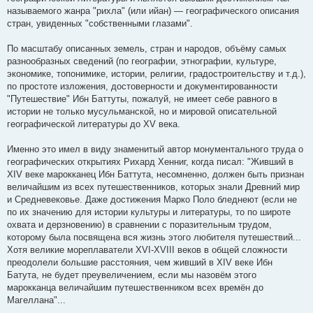
называемого жанра "рихла" (или ийан) — географического описания
стран, увиденных "собственными глазами".
По масштабу описанных земель, стран и народов, объёму самых
разнообразных сведений (по географии, этнографии, культуре,
экономике, топонимике, истории, религии, градостроительству и т.д.),
по простоте изложения, достоверности и документированности
"Путешествие" Ибн Баттуты, пожалуй, не имеет себе равного в
истории не только мусульманской, но и мировой описательной
географической литературы до XV века.
Именно это имел в виду знаменитый автор монументального труда о
географических открытиях Рихард Хенниг, когда писал: "Живший в
XIV веке марокканец Ибн Баттута, несомненно, должен быть признан
величайшим из всех путешественников, которых знали Древний мир
и Средневековье. Даже достижения Марко Поло бледнеют (если не
по их значению для истории культуры и литературы, то по широте
охвата и дерзновению) в сравнении с поразительным трудом,
которому была посвящена вся жизнь этого любителя путешествий...
Хотя великие мореплаватели XVI-XVIII веков в общей сложности
преодолели большие расстояния, чем живший в XIV веке Ибн
Батута, не будет преувеличением, если мы назовём этого
марокканца величайшим путешественником всех времён до
Магеллана"...