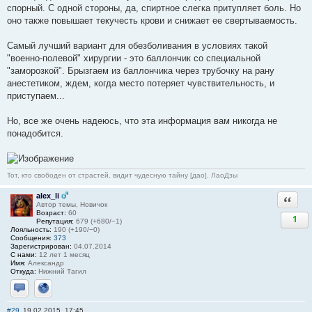
спорный. С одной стороны, да, спиртное слегка притупляет боль. Но
оно также повышает текучесть крови и снижает ее свертываемость.
Самый лучший вариант для обезболивания в условиях такой
"военно-полевой" хирургии - это баллончик со специальной
"заморозкой". Брызгаем из баллончика через трубочку на рану
анестетиком, ждем, когда место потеряет чувствительность, и
приступаем...
Но, все же очень надеюсь, что эта информация вам никогда не
понадобится.
Тот, кто свободен от страстей, видит чудесную тайну [дао]. ЛаоДзы
alex_li
Ответи
Автор темы, Новичок
Возраст:
60
1
Репутация:
679 (+680/−1)
Лояльность:
190 (+190/−0)
Сообщения:
373
Зарегистрирован:
04.07.2014
С нами:
12 лет 1 месяц
Имя:
Александр
Откуда:
Нижний Тагил
Отправить личное сообщение
Сайт
#29
19.02.2015, 17:45