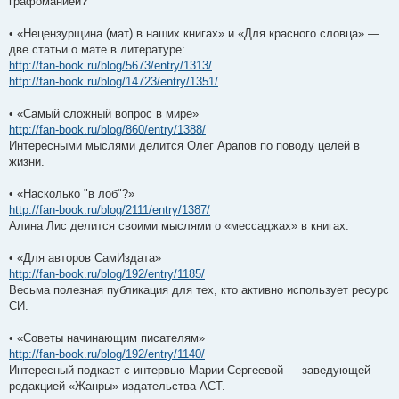
графоманией?
• «Нецензурщина (мат) в наших книгах» и «Для красного словца» —
две статьи о мате в литературе:
http://fan-book.ru/blog/5673/entry/1313/
http://fan-book.ru/blog/14723/entry/1351/
• «Самый сложный вопрос в мире»
http://fan-book.ru/blog/860/entry/1388/
Интересными мыслями делится Олег Арапов по поводу целей в
жизни.
• «Насколько "в лоб"?»
http://fan-book.ru/blog/2111/entry/1387/
Алина Лис делится своими мыслями о «мессаджах» в книгах.
• «Для авторов СамИздата»
http://fan-book.ru/blog/192/entry/1185/
Весьма полезная публикация для тех, кто активно использует ресурс
СИ.
• «Советы начинающим писателям»
http://fan-book.ru/blog/192/entry/1140/
Интересный подкаст с интервью Марии Сергеевой — заведующей
редакцией «Жанры» издательства АСТ.