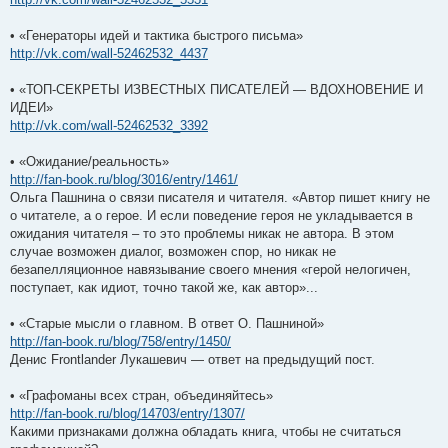
• «Генераторы идей и тактика быстрого письма»
http://vk.com/wall-52462532_4437
• «ТОП-СЕКРЕТЫ ИЗВЕСТНЫХ ПИСАТЕЛЕЙ — ВДОХНОВЕНИЕ И
ИДЕИ»
http://vk.com/wall-52462532_3392
• «Ожидание/реальность»
http://fan-book.ru/blog/3016/entry/1461/
Ольга Пашнина о связи писателя и читателя. «Автор пишет книгу не
о читателе, а о герое. И если поведение героя не укладывается в
ожидания читателя – то это проблемы никак не автора. В этом
случае возможен диалог, возможен спор, но никак не
безапелляционное навязывание своего мнения «герой нелогичен,
поступает, как идиот, точно такой же, как автор»...
• «Старые мысли о главном. В ответ О. Пашниной»
http://fan-book.ru/blog/758/entry/1450/
Денис Frontlander Лукашевич — ответ на предыдущий пост.
• «Графоманы всех стран, объединяйтесь»
http://fan-book.ru/blog/14703/entry/1307/
Какими признаками должна обладать книга, чтобы не считаться