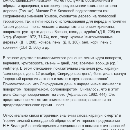
южнославянскими языками, могло послужить обозначением и
обряда, и праздника, к которому приурочивали сжигание ствола
дерева» (Там же). Мнение Р.М.Козловой подкрепляется как
сохранением значения ’кривое, суковатое дерево’ на полесской
территории, так и типичностью использования для передачи понятий
’ствол дерева’, ’пень’ лексем с исходным значением кривизны,
например: рус. кряж дерева ’бревно, колода, чурбан’ (Д II, 208) из
'kręg- (Варбот 1972, 71-74), пск., твер. крючье ’выкорчеванные
деревья’ (Д II, 208), кочера ’пень’ (Д II, 180), бел. корч ’пень с
корнями’ (СБГ 2, 505) и др.
В основе другого этимологического решения лежит идея поворота,
верчения, круговорота, смены – дней, лет, времени вообще (ср. '
vertmen). В этом отношении показательны значения рус. карачун
’солноворот, день 12 декабря, Спиридоньев день’, болг. диал. крачун
’народный праздник летнего и зимнего круговорота солнца’.
Примечательно, что Спиридоньев день в народе иначе назывался
поворотом, поворотником, солоноворотом. Считалось, что в этот
день Солнце поворачивает на лето (Афанасьев 1982, 444). Это
представление могло метонимически распространиться и на
предрождественское время – пост.
Относительно связи вторичных значений слова карачун ’смерть’ и
’термин зимней календарной обрядности’ интересно предложение
Н.Н.Велецкой о необходимости специального анализа этих названий