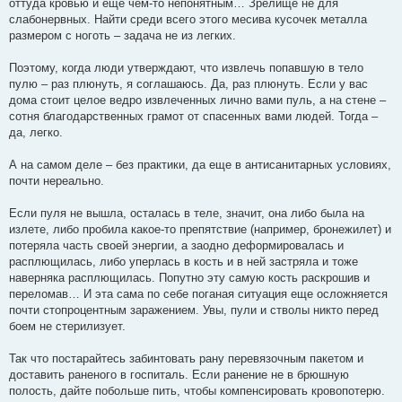
оттуда кровью и еще чем-то непонятным… Зрелище не для
слабонервных. Найти среди всего этого месива кусочек металла
размером с ноготь – задача не из легких.
Поэтому, когда люди утверждают, что извлечь попавшую в тело
пулю – раз плюнуть, я соглашаюсь. Да, раз плюнуть. Если у вас
дома стоит целое ведро извлеченных лично вами пуль, а на стене –
сотня благодарственных грамот от спасенных вами людей. Тогда –
да, легко.
А на самом деле – без практики, да еще в антисанитарных условиях,
почти нереально.
Если пуля не вышла, осталась в теле, значит, она либо была на
излете, либо пробила какое-то препятствие (например, бронежилет) и
потеряла часть своей энергии, а заодно деформировалась и
расплющилась, либо уперлась в кость и в ней застряла и тоже
наверняка расплющилась. Попутно эту самую кость раскрошив и
переломав… И эта сама по себе поганая ситуация еще осложняется
почти стопроцентным заражением. Увы, пули и стволы никто перед
боем не стерилизует.
Так что постарайтесь забинтовать рану перевязочным пакетом и
доставить раненого в госпиталь. Если ранение не в брюшную
полость, дайте побольше пить, чтобы компенсировать кровопотерю.