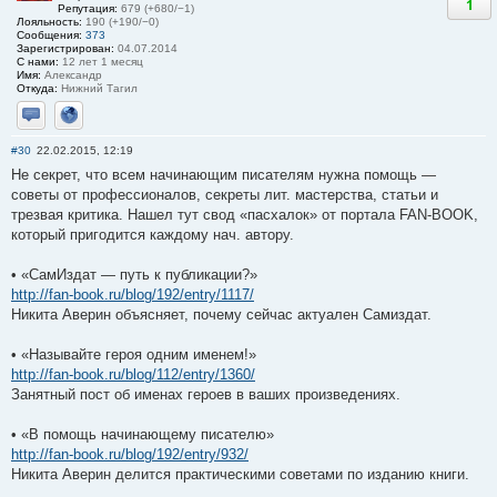
1
Репутация:
679 (+680/−1)
Лояльность:
190 (+190/−0)
Сообщения:
373
Зарегистрирован:
04.07.2014
С нами:
12 лет 1 месяц
Имя:
Александр
Откуда:
Нижний Тагил
Отправить личное сообщение
Сайт
#30
22.02.2015, 12:19
Не секрет, что всем начинающим писателям нужна помощь —
советы от профессионалов, секреты лит. мастерства, статьи и
трезвая критика. Нашел тут свод «пасхалок» от портала FAN-BOOK,
который пригодится каждому нач. автору.
• «СамИздат — путь к публикации?»
http://fan-book.ru/blog/192/entry/1117/
Никита Аверин объясняет, почему сейчас актуален Самиздат.
• «Называйте героя одним именем!»
http://fan-book.ru/blog/112/entry/1360/
Занятный пост об именах героев в ваших произведениях.
• «В помощь начинающему писателю»
http://fan-book.ru/blog/192/entry/932/
Никита Аверин делится практическими советами по изданию книги.