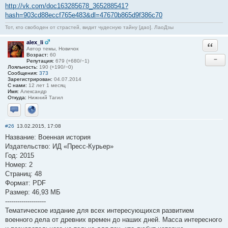
http://vk.com/doc163285678_365288541?
hash=903cd88eccf765e483&dl=47670b865d9f386c70
Тот, кто свободен от страстей, видит чудесную тайну [дао]. ЛаоДзы
alex_li
Ответи
Автор темы, Новичок
Возраст:
60
−
Репутация:
679 (+680/−1)
Лояльность:
190 (+190/−0)
Сообщения:
373
Зарегистрирован:
04.07.2014
С нами:
12 лет 1 месяц
Имя:
Александр
Откуда:
Нижний Тагил
Отправить личное сообщение
Сайт
#26
13.02.2015, 17:08
Название: Военная история
Издательство: ИД «Пресс-Курьер»
Год: 2015
Номер: 2
Страниц: 48
Формат: PDF
Размер: 46,93 МБ
--------------------
Тематическое издание для всех интересующихся развитием
военного дела от древних времен до наших дней. Масса интересного