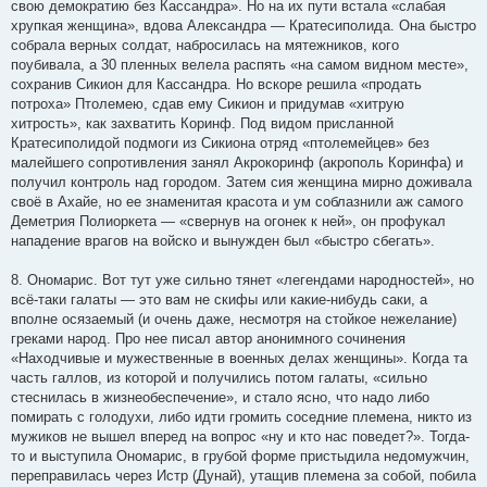
свою демократию без Кассандра». Но на их пути встала «слабая
хрупкая женщина», вдова Александра — Кратесиполида. Она быстро
собрала верных солдат, набросилась на мятежников, кого
поубивала, а 30 пленных велела распять «на самом видном месте»,
сохранив Сикион для Кассандра. Но вскоре решила «продать
потроха» Птолемею, сдав ему Сикион и придумав «хитрую
хитрость», как захватить Коринф. Под видом присланной
Кратесиполидой подмоги из Сикиона отряд «птолемейцев» без
малейшего сопротивления занял Акрокоринф (акрополь Коринфа) и
получил контроль над городом. Затем сия женщина мирно доживала
своё в Ахайе, но ее знаменитая красота и ум соблазнили аж самого
Деметрия Полиоркета — «свернув на огонек к ней», он профукал
нападение врагов на войско и вынужден был «быстро сбегать».
8. Ономарис. Вот тут уже сильно тянет «легендами народностей», но
всё-таки галаты — это вам не скифы или какие-нибудь саки, а
вполне осязаемый (и очень даже, несмотря на стойкое нежелание)
греками народ. Про нее писал автор анонимного сочинения
«Находчивые и мужественные в военных делах женщины». Когда та
часть галлов, из которой и получились потом галаты, «сильно
стеснилась в жизнеобеспечение», и стало ясно, что надо либо
помирать с голодухи, либо идти громить соседние племена, никто из
мужиков не вышел вперед на вопрос «ну и кто нас поведет?». Тогда-
то и выступила Ономарис, в грубой форме пристыдила недомужчин,
переправилась через Истр (Дунай), утащив племена за собой, побила