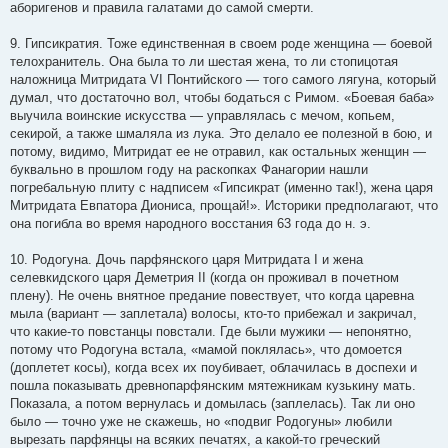
аборигенов и правила галатами до самой смерти.
9. Гипсикратия. Тоже единственная в своем роде женщина — боевой
телохранитель. Она была то ли шестая жена, то ли стопицотая
наложница Митридата VI Понтийского — того самого лягуна, который
думал, что достаточно вол, чтобы бодаться с Римом. «Боевая баба»
выучила воинские искусства — управлялась с мечом, копьем,
секирой, а также шмаляла из лука. Это делало ее полезной в бою, и
потому, видимо, Митридат ее не отравил, как остальных женщин —
буквально в прошлом году на раскопках Фанагории нашли
погребальную плиту с надписем «Гипсикрат (именно так!), жена царя
Митридата Евпатора Диониса, прощай!». Историки предполагают, что
она погибла во время народного восстания 63 года до н. э.
10. Родогуна. Дочь парфянского царя Митридата I и жена
селевкидского царя Деметрия II (когда он проживал в почетном
плену). Не очень внятное предание повествует, что когда царевна
мыла (вариант — заплетала) волосы, кто-то прибежал и закричал,
что какие-то повстанцы повстали. Где были мужики — непонятно,
потому что Родогуна встала, «мамой поклялась», что домоется
(доплетет косы), когда всех их поубивает, облачилась в доспехи и
пошла показывать древнопарфянским мятежникам кузькину мать.
Показала, а потом вернулась и домылась (заплелась). Так ли оно
было — точно уже не скажешь, но «подвиг Родогуны» любили
вырезать парфянцы на всяких печатях, а какой-то греческий