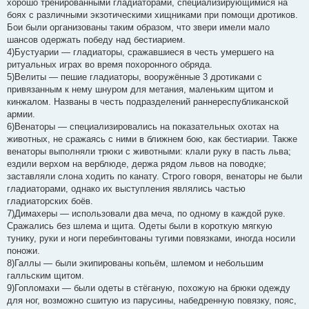
хорошо тренированными гладиаторами, специализирующимися на
боях с различными экзотическими хищниками при помощи дротиков.
Бои были организованы таким образом, что звери имели мало
шансов одержать победу над бестиарием.
4)Бустуарии — гладиаторы, сражавшиеся в честь умершего на
ритуальных играх во время похоронного обряда.
5)Велиты — пешие гладиаторы, вооружённые 3 дротиками с
привязанным к нему шнуром для метания, маленьким щитом и
кинжалом. Названы в честь подразделений раннереспубликанской
армии.
6)Венаторы — специализировались на показательных охотах на
животных, не сражаясь с ними в ближнем бою, как бестиарии. Также
венаторы выполняли трюки с животными: клали руку в пасть льва;
ездили верхом на верблюде, держа рядом львов на поводке;
заставляли слона ходить по канату. Строго говоря, венаторы не были
гладиаторами, однако их выступления являлись частью
гладиаторских боёв.
7)Димахеры — использовали два меча, по одному в каждой руке.
Сражались без шлема и щита. Одеты были в короткую мягкую
тунику, руки и ноги перебинтованы тугими повязками, иногда носили
поножи.
8)Галлы — были экипированы копьём, шлемом и небольшим
галльским щитом.
9)Гопломахи — были одеты в стёганую, похожую на брюки одежду
для ног, возможно сшитую из парусины, набедренную повязку, пояс,