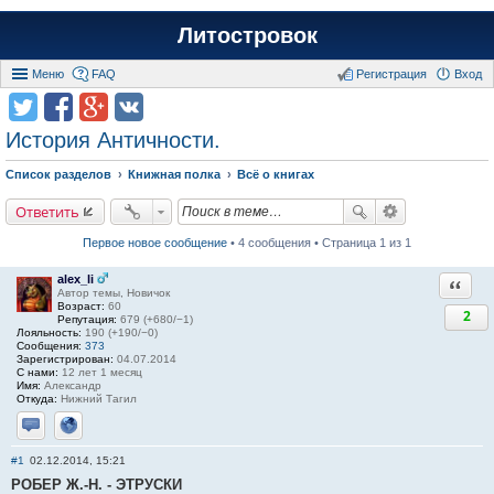
Литостровок
Меню
FAQ
Регистрация
Вход
История Античности.
Список разделов
Книжная полка
Всё о книгах
Ответить
Первое новое сообщение
• 4 сообщения • Страница 1 из 1
alex_li
Ответи
Автор темы, Новичок
Возраст:
60
2
Репутация:
679 (+680/−1)
Лояльность:
190 (+190/−0)
Сообщения:
373
Зарегистрирован:
04.07.2014
С нами:
12 лет 1 месяц
Имя:
Александр
Откуда:
Нижний Тагил
Отправить личное сообщение
Сайт
#1
02.12.2014, 15:21
РОБЕР Ж.-Н. - ЭТРУСКИ