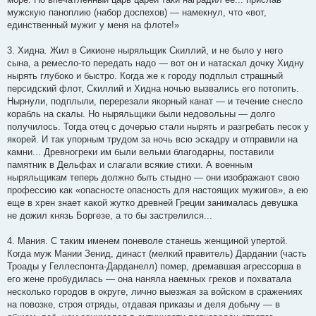
мужскую паноплию (набор доспехов) — намекнул, что «вот,
единственный мужиг у меня на флоте!»
3. Хидна. Жил в Сикионе ныряльщик Скиллий, и не было у него
сына, а ремесло-то передать надо — вот он и натаскал дочку Хидну
нырять глубоко и быстро. Когда же к городу подплыл страшный
персидский флот, Скиллий и Хидна ночью вызвались его потопить.
Нырнули, подплыли, перерезали якорный канат — и течение снесло
корабль на скалы. Но ныряльщики были недовольны — долго
получилось. Тогда отец с дочерью стали нырять и разгребать песок у
якорей. И так упорным трудом за ночь всю эскадру и отправили на
камни... Древногреки им были вельми благодарны, поставили
памятник в Дельфах и слагали всякие стихи. А военным
ныряльщикам теперь должно быть стыдно — они изображают свою
профессию как «опасносте опасность для настоящих мужигов», а ею
еще в хрен знает какой жутко древней Греции занималась девушка
не дожил князь Боргезе, а то бы застрелился...
4. Мания. С таким именем поневоле станешь женщиной упертой.
Когда муж Мании Зенид, династ (мелкий правитель) Дардании (часть
Троады у Геллеспонта-Дарданелл) помер, дремавшая агрессорша в
его жене пробудилась — она наняла наемных греков и похватала
несколько городов в округе, лично выезжая за войском в сражениях
на повозке, строя отряды, отдавая приказы и деля добычу — в