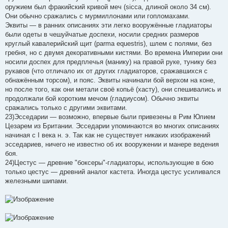
оружием был фракийский кривой меч (sicca, длиной около 34 см).
Они обычно сражались с мурмиллонами или гопломахами.
Эквиты — в ранних описаниях эти легко вооружённые гладиаторы
были одеты в чешуйчатые доспехи, носили средних размеров
круглый кавалерийский щит (parma equestris), шлем с полями, без
гребня, но с двумя декоративными кистями. Во времена Империи они
носили доспех для предплечья (манику) на правой руке, тунику без
рукавов (что отличало их от других гладиаторов, сражавшихся с
обнажённым торсом), и пояс. Эквиты начинали бой верхом на коне,
но после того, как они метали своё копьё (хасту), они спешивались и
продолжали бой коротким мечом (гладиусом). Обычно эквиты
сражались только с другими эквитами.
23)Эсседарии — возможно, впервые были привезены в Рим Юлием
Цезарем из Британии. Эсседарии упоминаются во многих описаниях
начиная с I века н. э. Так как не существует никаких изображений
эсседариев, ничего не известно об их вооружении и манере ведения
боя.
24)Цестус — древние "боксеры"-гладиаторы, использующие в бою
только цестус — древний аналог кастета. Иногда цестус усиливался
железными шипами.