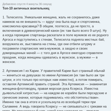
Добавлено спустя 4 минуты 36 секунд:
Топ-10 античных воительниц
1. Телесилла. Уникальная женщина, жаль не сохранилось даже
намеков на ее внешность — вдруг она была еще и спортсменка,
комсомолка красавица? В общем, поэтесса, да не просто, а
включенная в древногреческий канон (их там было всего 9 штук). Ну
а когда героицкие спартанцы раскатали в поле мужиков из ее родного
Аргоса и подступились к стенам, Телесилла подняла местных баб,
вооружила их, выставила на стены, где они отбили штурму и
посрамили спартанских мега-мужиков, а заодно и своих
доморощенных мачей — с того дня в Аргосе ежегодно справляли
праздник, когда женщины одевались в мужское, а мужики — в
женское.
2. Артемисия I из Карии. У правителей Карии был странный обычай
— жениться на девушках по имени Артемисия (их там было аж три
штуки, и это только про которых нам известно), а потом помирать,
оставляя Артемисий править страной. Эта Артемисия — знаменитая
женщина-флотоводец, правая морская рука Ксеркса. Известна
дьявольской хитростью — на каждом ее корабле были персидские и
греческие значки, которые поднимались «по обстоятельствам».
Именно так она в итоге и ускользнула из всеобщей терки при
Саламине. А ведь говорила Ксерксу — не связываться с греками на
море. Но впечатленный царь царей таки наградил ее... прислав