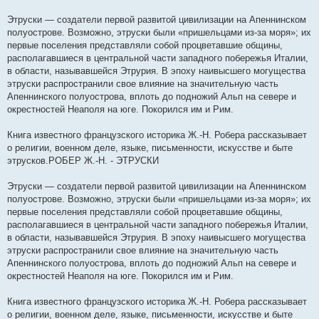
Этруски — создатели первой развитой цивилизации на Апеннинском
полуострове. Возможно, этруски были «пришельцами из-за моря»; их
первые поселения представляли собой процветавшие общины,
располагавшиеся в центральной части западного побережья Италии,
в области, называвшейся Этрурия. В эпоху наивысшего могущества
этруски распространили свое влияние на значительную часть
Апеннинского полуострова, вплоть до подножий Альп на севере и
окрестностей Неаполя на юге. Покорился им и Рим.
Книга известного французского историка Ж.-Н. Робера рассказывает
о религии, военном деле, языке, письменности, искусстве и быте
этрусков.РОБЕР Ж.-Н. - ЭТРУСКИ
Этруски — создатели первой развитой цивилизации на Апеннинском
полуострове. Возможно, этруски были «пришельцами из-за моря»; их
первые поселения представляли собой процветавшие общины,
располагавшиеся в центральной части западного побережья Италии,
в области, называвшейся Этрурия. В эпоху наивысшего могущества
этруски распространили свое влияние на значительную часть
Апеннинского полуострова, вплоть до подножий Альп на севере и
окрестностей Неаполя на юге. Покорился им и Рим.
Книга известного французского историка Ж.-Н. Робера рассказывает
о религии, военном деле, языке, письменности, искусстве и быте