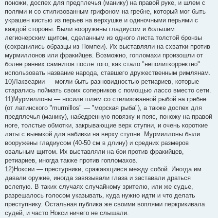
поножи, доспех для предплечья (манику) на правой руке, и шлем с
полями и со стилизованным грифоном на гребне, который мог быть
украшен кистью из перьев на верхушке и одиночными перьями с
каждой стороны. Были вооружены гладиусом и большим
легионерским щитом, сделанным из одного листа толстой бронзы
(сохранились образцы из Помпеи). Их выставляли на схватки против
мурмиллонов или фракийцев. Возможно, гопломахи произошли от
более ранних самнитов после того, как стало "неполиткорректно"
использовать название народа, ставшего дружественным римлянам.
10)Лаквеарии — могли быть разновидностью ретиариев, которые
старались поймать своих соперников с помощью лассо вместо сети.
11)Мурмиллоны — носили шлем со стилизованной рыбой на гребне
(от латинского "murmillos" — "морская рыба"), а также доспех для
предплечья (манику), набедренную повязку и пояс, поножу на правой
ноге, толстые обмотки, закрывающие верх ступни, и очень короткие
латы с выемкой для набивки на верху ступни. Мурмиллоны были
вооружены гладиусом (40-50 см в длину) и средних размеров
овальным щитом. Их выставляли на бои против фракийцев,
ретиариев, иногда также против гопломахов.
12)Ноксии — престурники, сражающиеся между собой. Иногда им
давали оружие, иногда завязывали глаза и заставали драться
вслепую. В таких случаях случайному зрителю, или же судье,
разрешалось голосом указывать, куда нужно идти и что делать
преступнику. Остальная публика же своими воплями перкрикивала
судей, и часто Нокси ничего не слышали.