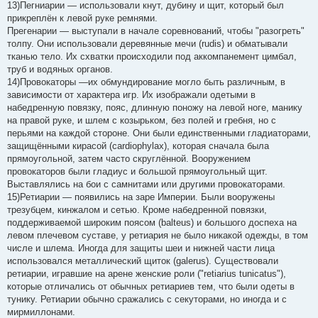
13)Пегниарии — использовали кнут, дубину и щит, который был
прикреплён к левой руке ремнями.
Прегенарии — выступали в начале соревнований, чтобы "разогреть"
толпу. Они использовали деревянные мечи (rudis) и обматывали
тканью тело. Их схватки происходили под аккомпанемент цимбал,
труб и водяных органов.
14)Провокаторы —их обмундирование могло быть различным, в
зависимости от характера игр. Их изображали одетыми в
набедренную повязку, пояс, длинную поножу на левой ноге, манику
на правой руке, и шлем с козырьком, без полей и гребня, но с
перьями на каждой стороне. Они были единственными гладиаторами,
защищёнными кирасой (cardiophylax), которая сначала была
прямоугольной, затем часто скруглённой. Вооружением
провокаторов были гладиус и большой прямоугольный щит.
Выставлялись на бои с самнитами или другими провокаторами.
15)Ретиарии — появились на заре Империи. Были вооружены
трезубцем, кинжалом и сетью. Кроме набедренной повязки,
поддерживаемой широким поясом (balteus) и большого доспеха на
левом плечевом суставе, у ретиария не было никакой одежды, в том
числе и шлема. Иногда для защиты шеи и нижней части лица
использовался металлический щиток (galerus). Существовали
ретиарии, игравшие на арене женские роли ("retiarius tunicatus"),
которые отличались от обычных ретиариев тем, что были одеты в
тунику. Ретиарии обычно сражались с секуторами, но иногда и с
мирмиллонами.