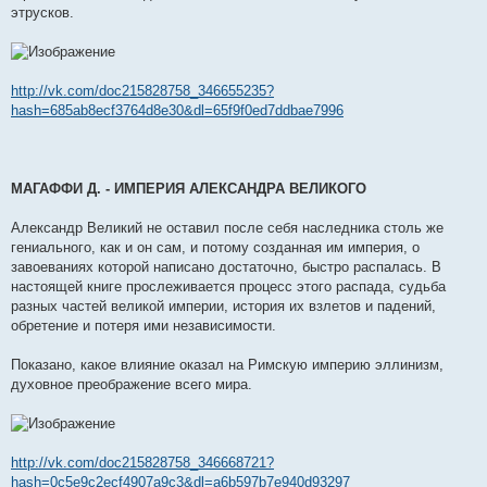
этрусков.
http://vk.com/doc215828758_346655235?
hash=685ab8ecf3764d8e30&dl=65f9f0ed7ddbae7996
МАГАФФИ Д. - ИМПЕРИЯ АЛЕКСАНДРА ВЕЛИКОГО
Александр Великий не оставил после себя наследника столь же
гениального, как и он сам, и потому созданная им империя, о
завоеваниях которой написано достаточно, быстро распалась. В
настоящей книге прослеживается процесс этого распада, судьба
разных частей великой империи, история их взлетов и падений,
обретение и потеря ими независимости.
Показано, какое влияние оказал на Римскую империю эллинизм,
духовное преображение всего мира.
http://vk.com/doc215828758_346668721?
hash=0c5e9c2ecf4907a9c3&dl=a6b597b7e940d93297