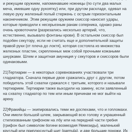
и режущим оружием, напоминавшее ножницы (по сути два малых
меча, имевшие одну рукоятку) или, при другом раскладе, одевал на
левую руку железный полый стержень с острым горизонтальным
наконечником. Этим режущим оружием скиссор наносил удары,
которые приводили к несерьезным ранам соперника, однако раны
очень кровоточили (разрезались несколько артерий, что,
естественно, вызывало фонтаны крови). В остальном скиссор был
подобен секутору, если не считать еще и дополнительной защиты
правой руки (от плеча до локтя), которая состояла из множества
железных пластин, скрепленных меж собой прочными кожаными
шнурками. Шлем и защитная амуниция у секуторов и скиссоров были
одинаковыми.
21)Тертиарии — в некоторых соревнованиях участвовали три
гладиатора. Сначала первые двое сражались друг с другом, потом
победитель этой схватки сражался с третьим, которого и называли
тертиарием. Тертиарии также выходили на замену, если заявленный
на схватку гладиатор по тем или иным причинам не мог выйти на
арену.
22)Фракийцы — экипировались теми же доспехами, что и гопломахи.
Они имели большой шлем, закрывающий всю голову и украшенный
стилизованным грифоном на лбу или на передней части гребня
(грифон был символом богини возмездия Немезиды), маленький
круглый или приплюснутый щит (parmula), и две большие поножи. Их