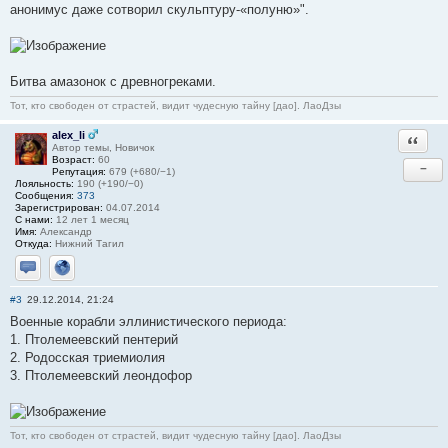
анонимус даже сотворил скульптуру-«полуню»".
Битва амазонок с древногреками.
Тот, кто свободен от страстей, видит чудесную тайну [дао]. ЛаоДзы
alex_li
Ответи
Автор темы, Новичок
Возраст:
60
−
Репутация:
679 (+680/−1)
Лояльность:
190 (+190/−0)
Сообщения:
373
Зарегистрирован:
04.07.2014
С нами:
12 лет 1 месяц
Имя:
Александр
Откуда:
Нижний Тагил
Отправить личное сообщение
Сайт
#3
29.12.2014, 21:24
Военные корабли эллинистического периода:
1. Птолемеевский пентерий
2. Родосская триемиолия
3. Птолемеевский леондофор
Тот, кто свободен от страстей, видит чудесную тайну [дао]. ЛаоДзы