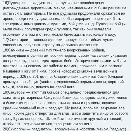
16)Рудиарии — гладиаторы, заслужившие освобождение
(награждённые деревянным мечом, называемым rudis), но решившие
остаться гладиаторами. Не все рудиарии продолжали сражаться на
арене, среди них существовала особая иерархия: они могли быть
тренерами, помощниками, судьями, бойцами и т. д. Рудиарии-бойцы
были очень популярны среди публики, так как они обладали
огромным опытом и от них можно было ждать настоящего шоу.
17)Сагиттарии — конные лучники, вооружённые гибким луком,
способным запустить стрелу на дальнюю дистанцию.
18)Самниты — древний тип тяжело вооружённых бойцов,
исчезнувший в ранний имперский период, своим названием указывал
на происхождение гладиаторских боёв. Исторические самниты были
влиятельным союзом италийских племён, проживавшим в регионе
Кампания к югу от Рима, против которых римляне вели войны в
период с 326 по 291 до н. э. Снаряжением самнитов были большой
прямоугольный щит (scutum), украшенный перьями шлем, короткий
меч, и, возможно, поножа на левой ноге.
19)Секуторы — этот тип бойцов специально предназначался для
схваток с ретиариями. Секуторы были разновидностью мурмиллонов
и были экипированы аналогичными латами и оружием, включая
средний овальный щит и гладиус. Их шлем, впрочем, закрывал всё
лицо, кроме двух отверстий для глаз, дабы защитить лицо от острого
трезубца их соперника. Шлем был практически круглый и гладкий,
чтобы сеть ретиария не могла зацепиться за него.
20)Скиссоры — гладиаторы, вооруженные коротким мечом (гладиус)