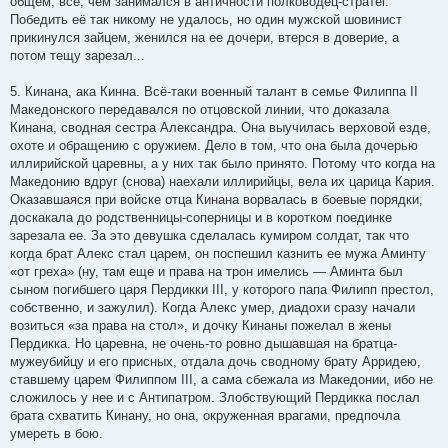
общем, всё, чем занимался в античности полководец-стратег.
Победить её так никому не удалось, но один мужской шовинист
прикинулся зайцем, женился на ее дочери, втерся в доверие, а
потом тещу зарезал...
5. Кинана, ака Кинна. Всё-таки военный талант в семье Филиппа II
Македонского передавался по отцовской линии, что доказала
Кинана, сводная сестра Александра. Она выучилась верховой езде,
охоте и обращению с оружием. Дело в том, что она была дочерью
иллирийской царевны, а у них так было принято. Потому что когда на
Македонию вдруг (снова) наехали иллирийцы, вела их царица Кария.
Оказавшаяся при войске отца Кинана ворвалась в боевые порядки,
доскакала до родственницы-соперницы и в коротком поединке
зарезала ее. За это девушка сделалась кумиром солдат, так что
когда брат Алекс стал царем, он поспешил казнить ее мужа Аминту
«от греха» (ну, там еще и права на трон имелись — Аминта был
сыном погибшего царя Пердикки III, у которого папа Филипп престол,
собственно, и зажулил). Когда Алекс умер, диадохи сразу начали
возиться «за права на стол», и дочку Кинаны пожелал в жены
Пердикка. Но царевна, не очень-то ровно дышавшая на братца-
мужеубийцу и его присных, отдала дочь сводному брату Арридею,
ставшему царем Филиппом III, а сама сбежала из Македонии, ибо не
сложилось у нее и с Антипатром. Злобствующий Пердикка послал
брата схватить Кинану, но она, окруженная врагами, предпочла
умереть в бою.