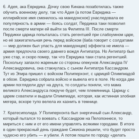
6. Адея, ака Евридика. Дочку свою Кинана позаботилась также
обучить военному делу, так что Адея (а потом Евридика —
иллирийское имя сменилось на македонское) унаследовала ее
популярность в армии — боясь солдат, Пердикка таки позволил
после смерти матери ей выйти за Филиппа III. После смерти
Пердикки царица попыталась стать регентшей при слабоумном царе,
но её зажигательная речь перед войском (баба говорит с солдатами
— мир должен был упасть для македонцев) эффекта не имела —
армия предпочла своего давнего вождя Антипатра. Но Антипатр был
уже стар, и скоро помер, так что Евридика таки стала регентшей.
Поскольку запахло жареным со стороны опекунов Александра IV
Александровича, она стакнулась с сыном Антипатра Кассандром.
Тут из Эпира пришел с войском Полиперхонт, с царицей Олимпиадой
в обозе. Евридика собрала войско и вывела его в поле. Но когда две
армии поглядели друг на друга, то солдаты поняли, что мама
великого Александруса покруче будет, чем племянница. Царицу с
царем схватили и выдали Олимпиаде, которая, как истинная злобная
мегера, вскоре тупо велела их казнить в темнице.
7. Кратесиполида. У Полиперхонта был энергичный сын Александр,
который пытался то воевать с Кассандром на Пелопоннесе, то
мириться с ним и от его имени управлять всякими городами. В итоге
в один прекрасный день граждане Сикиона решили, что будет просто
чудесно его убить — и убили. А потом пошли по городу «делать