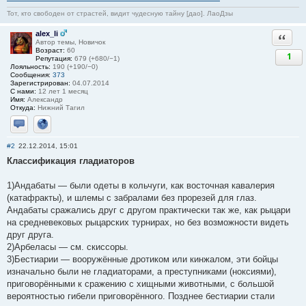
Тот, кто свободен от страстей, видит чудесную тайну [дао]. ЛаоДзы
alex_li
Ответи
Автор темы, Новичок
Возраст:
60
1
Репутация:
679 (+680/−1)
Лояльность:
190 (+190/−0)
Сообщения:
373
Зарегистрирован:
04.07.2014
С нами:
12 лет 1 месяц
Имя:
Александр
Откуда:
Нижний Тагил
Отправить личное сообщение
Сайт
#2
22.12.2014, 15:01
Классификация гладиаторов
1)Андабаты — были одеты в кольчуги, как восточная кавалерия
(катафракты), и шлемы с забралами без прорезей для глаз.
Андабаты сражались друг с другом практически так же, как рыцари
на средневековых рыцарских турнирах, но без возможности видеть
друг друга.
2)Арбеласы — см. скиссоры.
3)Бестиарии — вооружённые дротиком или кинжалом, эти бойцы
изначально были не гладиаторами, а преступниками (ноксиями),
приговорёнными к сражению с хищными животными, с большой
вероятностью гибели приговорённого. Позднее бестиарии стали