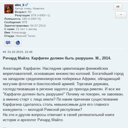
alex_li
Ответи
Автор темы, Новичок
Возраст:
60
−
Репутация:
679 (+680/−1)
Лояльность:
190 (+190/−0)
Сообщения:
373
Зарегистрирован:
04.07.2014
С нами:
12 лет 1 месяц
Имя:
Александр
Откуда:
Нижний Тагил
Отправить личное сообщение
Сайт
#4
01.02.2015, 22:46
Ричард Майлз. Карфаген должен быть разрушен. М., 2014.
Аннотация. Карфаген. Наследник цивилизации финикийских
мореплавателей, основавших множество колоний. Богатейший город
на западном средиземноморском побережье Африки, обладающий
могучим флотом и боеспособной армией. Торговая держава,
господствовавшая в регионе задолго до прихода римлян. И все же
"Карфаген должен быть разрушен!" Почему не покорен, не завоеван,
а именно стерт с лица земли? По каким причинам существование
Карфагена сделалось столь невыносимым для его главного
конкурента — молодой Римской республики?
На эти и другие вопросы отвечает в своей увлекательной книге
историк и археолог Ричард Майлз.