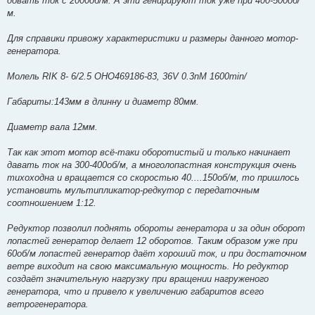
довать ток с 2000об/м. А эти генирируют ток уже при 400-500об/
м.
Для справики привожу характеристики и размеры данного мотор-
генератора.
Молель RIK 8- 6/2.5 OHO469186-83, 36V 0.3nM 1600min/
Габариты:143мм в длинну и диаметр 80мм.
Диаметр вала 12мм.
Так как этот мотор всё-таки оборотистый и только начинает
давать ток на 300-400об/м, а многолопастная конструкция очень
тихоходна и вращается со скоростью 40....150об/м, то пришлось
установить мультипликатор-редкутор с передаточным
соотношением 1:12.
Редуктор позволил поднять обороты генератора и за один оборот
лопастей генератор делает 12 оборотов. Таким образом уже при
60об/м лопастей генератор даёт хороший ток, и при достаточном
ветре виходит на свою максимальную мощность. Но редуктор
создаёт значительную нагрузку при вращении нагруженого
генератора, что и привело к увеличению габаритов всего
ветрогенератора.