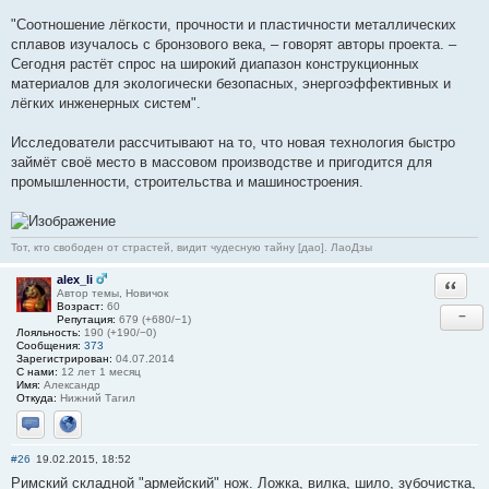
"Соотношение лёгкости, прочности и пластичности металлических
сплавов изучалось с бронзового века, – говорят авторы проекта. –
Сегодня растёт спрос на широкий диапазон конструкционных
материалов для экологически безопасных, энергоэффективных и
лёгких инженерных систем".
Исследователи рассчитывают на то, что новая технология быстро
займёт своё место в массовом производстве и пригодится для
промышленности, строительства и машиностроения.
Тот, кто свободен от страстей, видит чудесную тайну [дао]. ЛаоДзы
alex_li
Ответи
Автор темы, Новичок
Возраст:
60
−
Репутация:
679 (+680/−1)
Лояльность:
190 (+190/−0)
Сообщения:
373
Зарегистрирован:
04.07.2014
С нами:
12 лет 1 месяц
Имя:
Александр
Откуда:
Нижний Тагил
Отправить личное сообщение
Сайт
#26
19.02.2015, 18:52
Римский складной "армейский" нож. Ложка, вилка, шило, зубочистка,