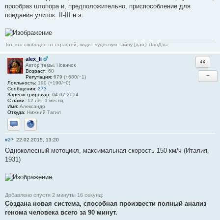
прообраз штопора и, предположительно, приспособление для
поедания улиток. II-III н.э.
Тот, кто свободен от страстей, видит чудесную тайну [дао]. ЛаоДзы
alex_li
Ответи
Автор темы, Новичок
Возраст:
60
−
Репутация:
679 (+680/−1)
Лояльность:
190 (+190/−0)
Сообщения:
373
Зарегистрирован:
04.07.2014
С нами:
12 лет 1 месяц
Имя:
Александр
Откуда:
Нижний Тагил
Отправить личное сообщение
Сайт
#27
22.02.2015, 13:20
Одноколесный мотоцикл, максимальная скорость 150 км/ч (Италия,
1931)
Добавлено спустя 2 минуты 16 секунд:
Создана новая система, способная произвести полный анализ
генома человека всего за 90 минут.