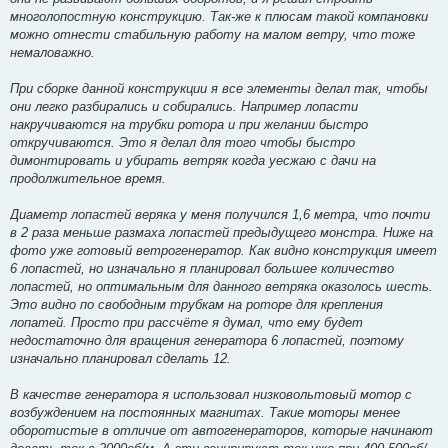
многолопостную конструкцию. Так-же к плюсам такой компановки
можно отнести стабильную работу на малом ветру, что тоже
немаловажно.
При сборке данной конструкции я все элементы делал так, чтобы
они легко разбирались и собирались. Например лопасти
накручиваются на трубки ротора и при желании быстро
откручиваются. Это я делал для того чтобы быстро
димонтировать и убирать ветряк когда уесжаю с дачи на
продолжительное время.
Диаметр лопастей веряка у меня получился 1,6 метра, что почти
в 2 раза меньше размаха лопастей предыдущего монстра. Ниже на
фото уже готовый ветрогенератор. Как видно конструкция имеет
6 лопастей, но изначально я планировал большее количество
лопастей, но оптимальным для данного ветряка оказолось шесть.
Это видно по свободным трубкам на роторе для крепления
лопатей. Просто при рассчёте я думал, что ему будет
недостаточно для вращения генератора 6 лопастей, поэтому
изначально планировал сделать 12.
В качестве генератора я использовал низковольтовый мотор с
возбуждением на постоянных магнитах. Такие моторы менее
оборотистые в отличие от автогенераторов, которые начинают