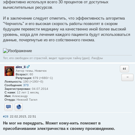
эффективно используя всего 30 процентов от доступных
вычислительных ресурсов.
И в заключение следует отметить, что эффективность алгоритма
"Черчилль" и его высокая скорость работы позволят в скором
будущем перевести медицину на качественно иной более высокий
уровень, когда для лечения каждого пациента будут использоваться
данные, почерпнутые из его собственного генома.
Тот, кто свободен от страстей, видит чудесную тайну [дао]. ЛаоДзы
alex_li
Ответи
Автор темы, Новичок
Возраст:
60
−
Репутация:
679 (+680/−1)
Лояльность:
190 (+190/−0)
Сообщения:
373
Зарегистрирован:
04.07.2014
С нами:
12 лет 1 месяц
Имя:
Александр
Откуда:
Нижний Тагил
Отправить личное сообщение
Сайт
#28
22.02.2015, 22:51
Не мог не передрать. Может кому-нить поможет в
присобачивании электричества к своему произведению.