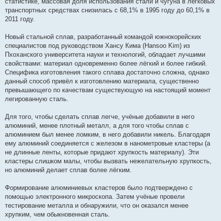
статистике, массовая доля использования стали и чугуна в легковых
транспортных средствах снизилась с 68,1% в 1995 году до 60,1% в
2011 году.
Новый стальной сплав, разработанный командой южнокорейских
специалистов под руководством Хансу Кима (Hansoo Kim) из
Пхоханского университета науки и технологий, обладает лучшими
свойствами: материал одновременно более лёгкий и более гибкий.
Специфика изготовления такого сплава достаточно сложна, однако
данный способ привёл к изготовлению материала, существенно
превышающего по качествам существующую на настоящий момент
легированную сталь.
Для того, чтобы сделать сплав легче, учёные добавили в него
алюминий, менее плотный металл, а для того чтобы сплав с
алюминием был менее ломким, в него добавили никель. Благодаря
ему алюминий соединяется с железом в нанометровые кластеры (а
не длинные ленты, которые придают хрупкость материалу). Эти
кластеры слишком малы, чтобы вызвать нежелательную хрупкость,
но алюминий делает сплав более лёгким.
Формирование алюминиевых кластеров было подтверждено с
помощью электронного микроскопа. Затем учёные провели
тестирование металла и обнаружили, что он оказался менее
хрупким, чем обыкновенная сталь.