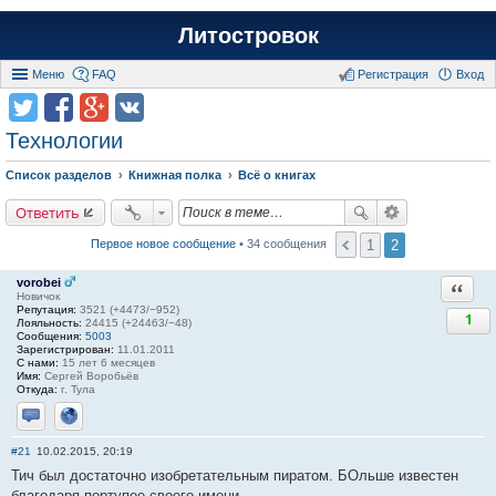
Литостровок
Меню
FAQ
Регистрация
Вход
Технологии
Список разделов
Книжная полка
Всё о книгах
Ответить
1
2
Первое новое сообщение
• 34 сообщения
vorobei
Ответи
Новичок
Репутация:
3521 (+4473/−952)
1
Лояльность:
24415 (+24463/−48)
Сообщения:
5003
Зарегистрирован:
11.01.2011
С нами:
15 лет 6 месяцев
Имя:
Сергей Воробьёв
Откуда:
г. Тула
Отправить личное сообщение
Сайт
#21
10.02.2015, 20:19
Тич был достаточно изобретательным пиратом. БОльше известен
благодаря портупее своего имени...