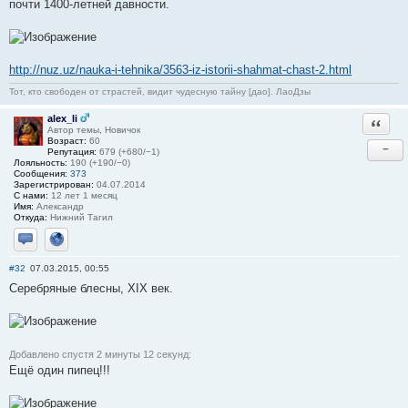
почти 1400-летней давности.
http://nuz.uz/nauka-i-tehnika/3563-iz-istorii-shahmat-chast-2.html
Тот, кто свободен от страстей, видит чудесную тайну [дао]. ЛаоДзы
alex_li
Ответи
Автор темы, Новичок
Возраст:
60
−
Репутация:
679 (+680/−1)
Лояльность:
190 (+190/−0)
Сообщения:
373
Зарегистрирован:
04.07.2014
С нами:
12 лет 1 месяц
Имя:
Александр
Откуда:
Нижний Тагил
Отправить личное сообщение
Сайт
#32
07.03.2015, 00:55
Серебряные блесны, XIX век.
Добавлено спустя 2 минуты 12 секунд:
Ещё один пипец!!!