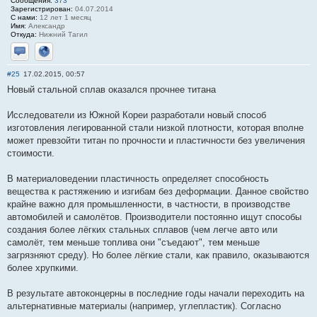
Сообщения:
373
Зарегистрирован:
04.07.2014
С нами:
12 лет 1 месяц
Имя:
Александр
Откуда:
Нижний Тагил
Отправить личное сообщение
Сайт
#25
17.02.2015, 00:57
Новый стальной сплав оказался прочнее титана
Исследователи из Южной Кореи разработали новый способ
изготовления легированной стали низкой плотности, которая вполне
может превзойти титан по прочности и пластичности без увеличения
стоимости.
В материаловедении пластичность определяет способность
вещества к растяжению и изгибам без деформации. Данное свойство
крайне важно для промышленности, в частности, в производстве
автомобилей и самолётов. Производители постоянно ищут способы
создания более лёгких стальных сплавов (чем легче авто или
самолёт, тем меньше топлива они "съедают", тем меньше
загрязняют среду). Но более лёгкие стали, как правило, оказываются
более хрупкими.
В результате автоконцерны в последние годы начали переходить на
альтернативные материалы (например, углепластик). Согласно