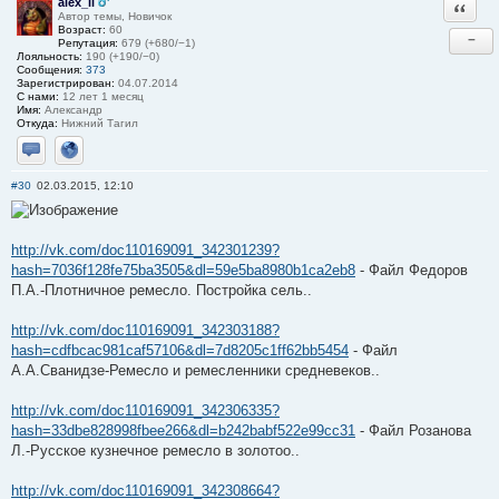
alex_li
Ответи
Автор темы, Новичок
Возраст:
60
−
Репутация:
679 (+680/−1)
Лояльность:
190 (+190/−0)
Сообщения:
373
Зарегистрирован:
04.07.2014
С нами:
12 лет 1 месяц
Имя:
Александр
Откуда:
Нижний Тагил
Отправить личное сообщение
Сайт
#30
02.03.2015, 12:10
http://vk.com/doc110169091_342301239?
hash=7036f128fe75ba3505&dl=59e5ba8980b1ca2eb8
- Файл Федоров
П.А.-Плотничное ремесло. Постройка сель..
http://vk.com/doc110169091_342303188?
hash=cdfbcac981caf57106&dl=7d8205c1ff62bb5454
- Файл
А.А.Сванидзе-Ремесло и ремесленники средневеков..
http://vk.com/doc110169091_342306335?
hash=33dbe828998fbee266&dl=b242babf522e99cc31
- Файл Розанова
Л.-Русское кузнечное ремесло в золотоо..
http://vk.com/doc110169091_342308664?