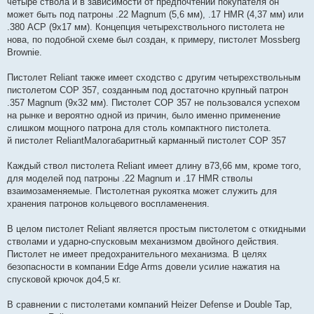
четыре ствола и в зависимости от предпочтений покупателя он
может быть под патроны .22 Magnum (5,6 мм), .17 HMR (4,37 мм) или
.380 ACP (9х17 мм). Концепция четырехствольного пистолета не
нова, по подобной схеме был создан, к примеру, пистолет Mossberg
Brownie.
Пистолет Reliant также имеет сходство с другим четырехствольным
пистолетом COP 357, созданным под достаточно крупный патрон
.357 Magnum (9х32 мм). Пистолет COP 357 не пользовался успехом
на рынке и вероятно одной из причин, было именно применение
слишком мощного патрона для столь компактного пистолета.
й пистолет ReliantМалогабаритный карманный пистолет COP 357
Каждый ствол пистолета Reliant имеет длину в73,66 мм, кроме того,
для моделей под патроны .22 Magnum и .17 HMR стволы
взаимозаменяемые. Пистолетная рукоятка может служить для
хранения патронов кольцевого воспламенения.
В целом пистолет Reliant является простым пистолетом с откидными
стволами и ударно-спусковым механизмом двойного действия.
Пистолет не имеет предохранительного механизма. В целях
безопасности в компании Edge Arms довели усилие нажатия на
спусковой крючок до4,5 кг.
В сравнении с пистолетами компаний Heizer Defense и Double Tap,