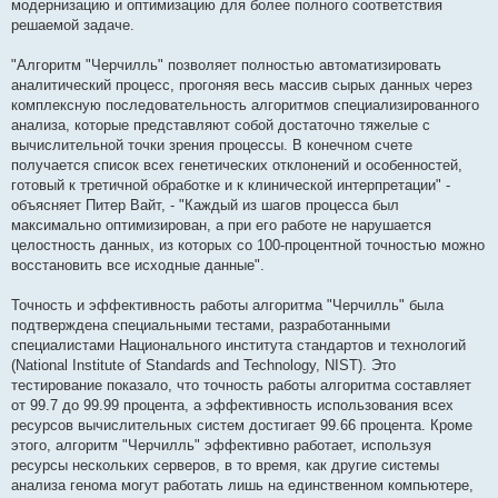
модернизацию и оптимизацию для более полного соответствия
решаемой задаче.
"Алгоритм "Черчилль" позволяет полностью автоматизировать
аналитический процесс, прогоняя весь массив сырых данных через
комплексную последовательность алгоритмов специализированного
анализа, которые представляют собой достаточно тяжелые с
вычислительной точки зрения процессы. В конечном счете
получается список всех генетических отклонений и особенностей,
готовый к третичной обработке и к клинической интерпретации" -
объясняет Питер Вайт, - "Каждый из шагов процесса был
максимально оптимизирован, а при его работе не нарушается
целостность данных, из которых со 100-процентной точностью можно
восстановить все исходные данные".
Точность и эффективность работы алгоритма "Черчилль" была
подтверждена специальными тестами, разработанными
специалистами Национального института стандартов и технологий
(National Institute of Standards and Technology, NIST). Это
тестирование показало, что точность работы алгоритма составляет
от 99.7 до 99.99 процента, а эффективность использования всех
ресурсов вычислительных систем достигает 99.66 процента. Кроме
этого, алгоритм "Черчилль" эффективно работает, используя
ресурсы нескольких серверов, в то время, как другие системы
анализа генома могут работать лишь на единственном компьютере,