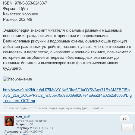
ISBN: 978-5-353-02450-7
Формат: DjVu
Качество: хорошее
Размер: 202 Мб
-----------------------------
Энциклопедия знакомит читателя с самыми разными машинами:
военными и гражданскими, старинными и современными.
Великолепные рисунки и подробные схемы, объясняющие принцип
действия различных устройств, позволят узнать много интересного о
самолетах и вертолетах, о кораблях и военной технике, познакомят с
историей автомобилей от первых «безлошадных экипажей» до
гоночных болидов и высокоскоростных фантастических машин
будущего.
http://www9.bit2bit.ru/aU75MvVY.Ne5Rka6FJaOY5VAqx71EsAMZBFlEb
XyS_2Ln_xQCw/RsU2_nsC5ek/5d9a0d9e9267e4a9ea2f4a0262af8368/Big
_enc_tex_OCR.rar
Тот, кто свободен от страстей, видит чудесную тайну [дао]. ЛаоДзы
alex_li
Ответи
Автор темы, Новичок
Возраст:
60
−
Репутация:
679 (+680/−1)
Лояльность:
190 (+190/−0)