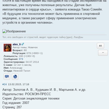
«Хотя в настоящее время мы находимся на стадии экспериментов на
животных, уже получены полезные результаты. Датчик был
имплантирован в сердце крысы», - заявила команда Такао Сомейя.
«В будущем эта технология может быть применена в спортивной
медицине, а также расширит сферу применения электрических
устройств в организме человека».
Тот, кто свободен от страстей, видит чудесную тайну [дао]. ЛаоДзы
alex_li
Ответи
Автор темы, Новичок
Возраст:
60
−
Репутация:
679 (+680/−1)
Лояльность:
190 (+190/−0)
Сообщения:
373
Зарегистрирован:
04.07.2014
С нами:
12 лет 1 месяц
Имя:
Александр
Откуда:
Нижний Тагил
Отправить личное сообщение
Сайт
#24
13.02.2015, 17:16
Автор: Золотов А. В., Кудишин И. В., Мартынов А. и др.
Издательство: РОСМЭН-ПРЕСС
Серия: Детская энциклопедия техники
Год издания: 2007
Страниц: 287