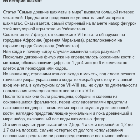
Из истории шахмат
Статья "Самые древние шахматы в мире" вызвали большой интерес
читателей. Предлагаем продолжение увлекательной истории о
шахматах. Оказывается, самый старинный на планете набор фигурок
этой популярной игры тоже из Узбекистана.
Состоит он из 7 фигур, относящихся к VII в.н.э. и обнаружен на
городище Афросиаб (древняя Мараканда), расположенном на
окраине города Самарканд (Узбекистан).
Или когда и почему «игру случая» заменила «игра разума»?!
Поскольку движение фигур уже не определялось бросанием кости с
метками, обозначавшими цифры от 1 до 4 или до 6 и количество
клеток для переходов или ходов...
Их нашли под ступенями южного входа в мечеть, под слоем резного
ганчевого узора, украшавшего когда-то михрабную стену и главный
вход мечети, в культурном слое VII-VIII вв., но судя по длительности
пользования исследователи отнесли его к VII в.
После того как они были расчищены, собраны и склеены из
сохранившихся фрагментов, перед исследователями предстали
настоящие шедевры – семь миниатюрных скульптур из слоновой
кости, наглядно представляющие уникальный и пока древнейший в
мире набор, включивший все виды шахматных фигур.
Это мини-скульптурки высотой от 2,5 до 4-х см и шириной от 1,2 до
1,7 см на плоских, сильно истертых от долгого использования
основаниях представляли раннесредневековое восточное войско