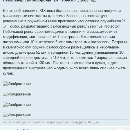
Револьвер самообороны "Le Protector", 1882 год.
Во второй половине XIX века большое распространение получили
миниатюрные пистолеты для самообороны, но настоящую
революцию в оружейном мире произвело изобретение оружейника Ж.
Э. Тюрбо, разработавшего самовзводный револьвер "Le Protector".
Небольшой револьвер помещался в ладони и, в зависимости от
модификации, мог произвести 7 выстрелов 8-миллиметровыми
патронами или 10 выстрелов 6-миллиметровыми патронами. Патроны
в смертоносном оружии самообороны размещались в небольшом
диске, диаметром 51 мм и толщиной 13 мм. Длина уменьшенной 10-
зарядной версии достигала 110 мм, в то время как 7-зарядная версия
обладала длиной в 130 мм. Пистолет помещался в кулак, и для
произведения выстрела необходимо было всего лишь сильнее сжать
кулак.
Тот, кто свободен от страстей, видит чудесную тайну [дао]. ЛаоДзы