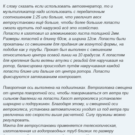
К слову сказать если использовать автогенератор, то и
мультипликатор надо использовать с передаточным
соотношением 1:25 или больше, что увеличит веск
ветроустановки ещё больше, чтобы более большие лопасти
смогли крутить под нагрузкой всё это хозяйство.
Лопасти я изготовил из алюминиевого листа толщиной 2мм.
Размеры лопастей в длинну 60см, а ширина 12см. Лопасти были
прокатаны со смешением для придания им вогнутой формы, на
подобие как у трубы. Прокат был выполнен с смешением
относительно центра осевой линии на 10 градусов. К лопастям
для крепления были вкляны втулки с резьбой для наручиваия на
ротор, балансировка происходит путём накручивания каждой
лопасти ближе или дальше от центра ротора. Лопасти
фиксируются затягиванием контрогает.
Поворотная ось выполнена на подшипниках. Ветроголовка смещена
от центра поворотной оси, чтобы поворачиваться от ветра при
сильном давлении на лопасти.Хвост ветроколеса установлен
шарнирно и подпружинен. Благодаря этому, и смещенной оси
ветроколеса, установка автоматически уходит из под ветра при
увеличении его скорости выше расчетной. Силу пружины можно
регулировать.
Мачта для ветроустановки применяется телескопическая,
изготовленная из водопроводных труб близких по размеру