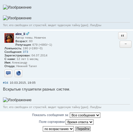
Тот, кто свободен от страстей, видит чудесную тайну [дао]. ЛаоДзы
alex_li
Ответи
Автор темы, Новичок
Возраст:
60
−
Репутация:
679 (+680/−1)
Лояльность:
190 (+190/−0)
Сообщения:
373
Зарегистрирован:
04.07.2014
С нами:
12 лет 1 месяц
Имя:
Александр
Откуда:
Нижний Тагил
Отправить личное сообщение
Сайт
#34
10.03.2015, 19:05
Вскрытые глушители разных систем.
Тот, кто свободен от страстей, видит чудесную тайну [дао]. ЛаоДзы
Показать сообщения за:
Поле сортировки