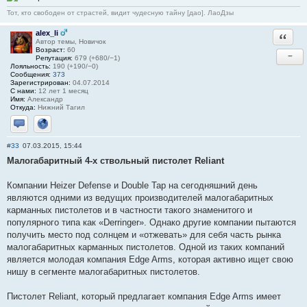
Тот, кто свободен от страстей, видит чудесную тайну [дао]. ЛаоДзы
alex_li
Ответи
Автор темы, Новичок
Возраст:
60
−
Репутация:
679 (+680/−1)
Лояльность:
190 (+190/−0)
Сообщения:
373
Зарегистрирован:
04.07.2014
С нами:
12 лет 1 месяц
Имя:
Александр
Откуда:
Нижний Тагил
Отправить личное сообщение
Сайт
#33
07.03.2015, 15:44
Малогабаритный 4-х ствольный пистолет Reliant
Компании Heizer Defense и Double Tap на сегодняшний день
являются одними из ведущих производителей малогабаритных
карманных пистолетов и в частности такого знаменитого и
популярного типа как «Derringer». Однако другие компании пытаются
получить место под солнцем и «отжевать» для себя часть рынка
малогабаритных карманных пистолетов. Одной из таких компаний
является молодая компания Edge Arms, которая активно ищет свою
нишу в сегменте малогабаритных пистолетов.
Пистолет Reliant, который предлагает компания Edge Arms имеет