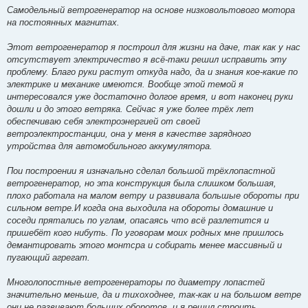
Самодельный ветрогенератор на основе низковольтового мотора
на постоянных магнитах.
Этот ветрогенератор я построил для жизни на даче, так как у нас
отсутствует электричество я всё-таки решил исправить эту
проблему. Благо руки растут откуда надо, да и знания кое-какие по
электрике и механике имеются. Вообще этой темой я
интересовался уже достаточно долгое время, и вот наконец руки
дошли и до этого ветряка. Сейчас я уже более трёх лет
обеспечиваю себя электроэнергией от своей
ветроэлектростанции, она у меня в качестве зарядного
утройства для автомобильного аккумулятора.
Пои построении я изначально сделал большой трёхлопастной
ветрогенератор, но эта конструкция была слишком большая,
плохо работала на малом ветру и развивала большые обороты при
сильном ветре.И когда она выходила на обороты домашние и
соседи прятались по углам, опасаясь что всё разлетится и
пришебёт кого нибуть. По уговорам моих родных мне пришлось
демантировать этого монтсра и собирать менее массивный и
пугающий агрегат.
Многолопостные ветрогенераторы по диаметру лопастей
значительно меньше, да и тихоходнее, так-как и на большом ветре
они не развивают больших оборотов, и я решил строить