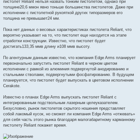
пистолет Reliant нельзя назвать тонким пистолетом, однако при
толщине20,6 ммон явно тоньше большинства пистолетов. Даже при
исполнении с пистолетной рукояткой других типоразмеров его
толщина не превышает24 мм.
Пока нет данных о весовых характеристиках пистолета Reliant, что
вероятно указывает на то, что пистолет еще находится на этапе
отработки конструкции. Известно, что пистолет будет
достигать133,35 ммв длину и108 ммв высоту.
По агентурным данным известно, что компания Edge Arms планирует
первоначально запустить пистолет Reliant в черном цветом
исполнении с рамкой из алюминия подвергнутой анодированию и
стальными стволами, подвергнутыми фосфатированию. В будущем
планируется, что пистолет будет выпускать в цветовом исполнении
Cerakote.
Известно о планах Edge Arms выпускать пистолет Reliant с
интегрированным подствольным лазерным целеуказателем.
Безусловно, рынок пистолетов скрытого ношения представляет
собой лакомый кусок, но сможет ли компания Edge Arms «отжевать»
для себя часть этого рынка благодаря малогабаритному карманному
пистолету Reliant покажет время.