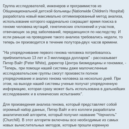
Группа исследователей, инженеров и программистов из
Общенациональной детской больницы (Nationwide Children's Hospital)
разработала новый максимально оптимизированный метод анализа,
использование которого кардинально сокращает время поиска в
геноме человека мутаций, генетических отклонений и участков,
отвечающих за ряд заболеваний, передающихся по наследству. И
если раньше на проведение такого анализа требовались недели, то
теперь он производится в течение полутора-двух часов времени.
"На упорядочивание первого генома человека потребовалось
приблизительно 13 лет и 3 миллиарда долларов" - рассказывает
Питер Вайт (Peter White), директор Центра биомедицины и геномики, -
"Теперь, при помощи нашей системы даже малочисленные
исследовательские группы смогут произвести полное
упорядочивание и анализ генома человека за несколько дней. При
этом, на выходе нашей системы ученые получат упорядоченную
информацию, которая сразу может быть использована в дальнейших
исследованиях и в клинических испытаниях".
Для произведения анализа генома, который представляет собой
огромный набор данных, Питер Вайт и его коллеги разработали
аналитический алгоритм, который получил название "Черчилль"
(Churchill). В этот алгоритм включены все необходимые из самых
новых вычислительных методов, которые прошли коренную