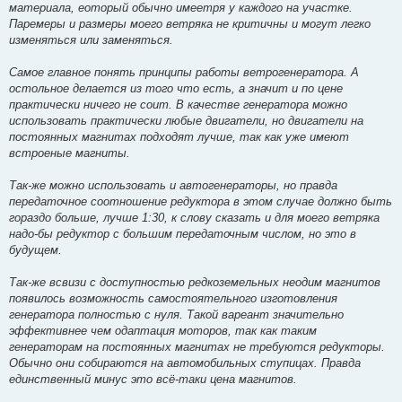
материала, еоторый обычно имеетря у каждого на участке.
Паремеры и размеры моего ветряка не критичны и могут легко
изменяться или заменяться.
Самое главное понять принципы работы ветрогенератора. А
остольное делается из того что есть, а значит и по цене
практически ничего не соит. В качестве генератора можно
использовать практически любые двигатели, но двигатели на
постоянных магнитах подходят лучше, так как уже имеют
встроеные магниты.
Так-же можно использовать и автогенераторы, но правда
передаточное соотношение редуктора в этом случае должно быть
гораздо больше, лучше 1:30, к слову сказать и для моего ветряка
надо-бы редуктор с большим передаточным числом, но это в
будущем.
Так-же всвизи с доступностью редкоземельных неодим магнитов
появилось возможность самостоятельного изготовления
генератора полностью с нуля. Такой вареант значительно
эффективнее чем одаптация моторов, так как таким
генераторам на постоянных магнитах не требуются редукторы.
Обычно они собираются на автомобильных ступицах. Правда
единственный минус это всё-таки цена магнитов.