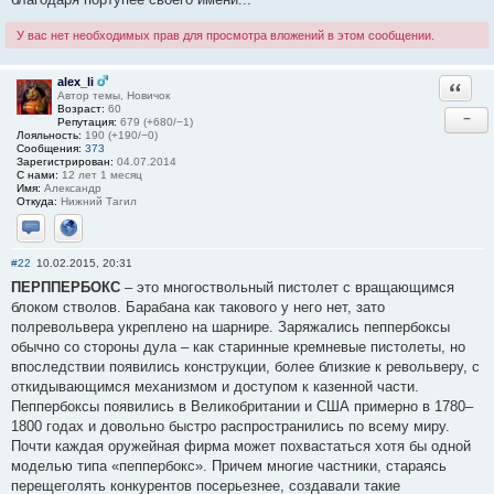
У вас нет необходимых прав для просмотра вложений в этом сообщении.
alex_li
Ответи
Автор темы, Новичок
Возраст:
60
−
Репутация:
679 (+680/−1)
Лояльность:
190 (+190/−0)
Сообщения:
373
Зарегистрирован:
04.07.2014
С нами:
12 лет 1 месяц
Имя:
Александр
Откуда:
Нижний Тагил
Отправить личное сообщение
Сайт
#22
10.02.2015, 20:31
ПЕРППЕРБОКС
– это многоствольный пистолет с вращающимся
блоком стволов. Барабана как такового у него нет, зато
полревольвера укреплено на шарнире. Заряжались пеппербоксы
обычно со стороны дула – как старинные кремневые пистолеты, но
впоследствии появились конструкции, более близкие к револьверу, с
откидывающимся механизмом и доступом к казенной части.
Пеппербоксы появились в Великобритании и США примерно в 1780–
1800 годах и довольно быстро распространились по всему миру.
Почти каждая оружейная фирма может похвастаться хотя бы одной
моделью типа «пеппербокс». Причем многие частники, стараясь
перещеголять конкурентов посерьезнее, создавали такие