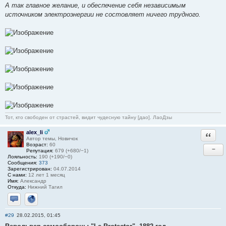
А так главное желание, и обеспечение себя независимым
источником электроэнергии не состовляет ничего трудного.
Тот, кто свободен от страстей, видит чудесную тайну [дао]. ЛаоДзы
alex_li
Ответи
Автор темы, Новичок
Возраст:
60
−
Репутация:
679 (+680/−1)
Лояльность:
190 (+190/−0)
Сообщения:
373
Зарегистрирован:
04.07.2014
С нами:
12 лет 1 месяц
Имя:
Александр
Откуда:
Нижний Тагил
Отправить личное сообщение
Сайт
#29
28.02.2015, 01:45