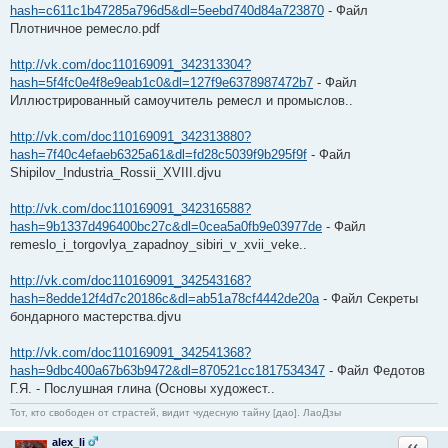
hash=c611c1b47285a796d5&dl=5eebd740d84a723870
- Файл
Плотничное ремесло.pdf
http://vk.com/doc110169091_342313304?
hash=5f4fc0e4f8e9eab1c0&dl=127f9e6378987472b7
- Файл
Иллюстрированный самоучитель ремесл и промыслов..
http://vk.com/doc110169091_342313880?
hash=7f40c4efaeb6325a61&dl=fd28c5039f9b295f9f
- Файл
Shipilov_Industria_Rossii_XVIII.djvu
http://vk.com/doc110169091_342316588?
hash=9b1337d496400bc27c&dl=0cea5a0fb9e03977de
- Файл
remeslo_i_torgovlya_zapadnoy_sibiri_v_xvii_veke..
http://vk.com/doc110169091_342543168?
hash=8edde12f4d7c20186c&dl=ab51a78cf4442de20a
- Файл Секреты
бондарного мастерства.djvu
http://vk.com/doc110169091_342541368?
hash=9dbc400a67b63b9472&dl=870521cc1817534347
- Файл Федотов
Г.Я. - Послушная глина (Основы художест..
Тот, кто свободен от страстей, видит чудесную тайну [дао]. ЛаоДзы
alex_li
Ответи