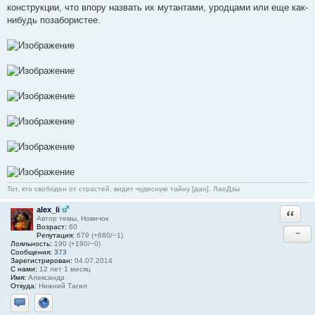
конструкции, что впору назвать их мутантами, уродцами или еще как-
нибудь позабористее.
Тот, кто свободен от страстей, видит чудесную тайну [дао]. ЛаоДзы
alex_li
Ответи
Автор темы, Новичок
Возраст:
60
−
Репутация:
679 (+680/−1)
Лояльность:
190 (+190/−0)
Сообщения:
373
Зарегистрирован:
04.07.2014
С нами:
12 лет 1 месяц
Имя:
Александр
Откуда:
Нижний Тагил
Отправить личное сообщение
Сайт