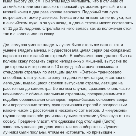
имел высоту 280 см. При этом надо учитывать, что в отличие от
английского или монгольского японский лук ассиметричный, и его
нижний конец в два раза короче верхнего. Подобный тип лука
встречается также у эвенков. Тетива его натягивается не до уха, как
в английском луке, а за ухо назад, а длина стрелы может составлять
от 11 до 15 ладоней. Стрельба из него велась как из положения стоя,
так и с колена или на скаку.
Для самурая умение владеть луком было столь же важно, как и
умение владеть мечом, и существовала целая серия разнообразных
вариантов состязаний по стрельбе. В «ябусамэ» воин должен был на
полном скаку поразить серию неподвижных мишеней, выпустив по
три стрелы с интервалом в 10 секунд. «Инагаси» напоминало
стендовую стрельбу по летящим целям. «Энтэки» тренировало
способность выпускать стрелу на дальние дистанции, и согласно
легендам, выдающиеся стрелки выпускали стрелы, летящие на
расстояние до километра. Во всяком случае, сражение очень часто
начиналось с обмена «дальними стрелами», превращавшимися в
подобие соревнования снайперов, перешибавших основание веера
или перерезавших тетиву лука противника стрелой с раздвоенным
наконечником с расстояния в несколько сот метров. В «инуэмоно»
группа всадников обстреливала тупыми стрелами убегавшую от них
собаку. Предание гласит, что однажды под столицей (Киото)
завелась ужасающая девятихвостая лиса-оборотень. Лучшие
лучники были посланы, чтобы ее истребить, но привыкшие к