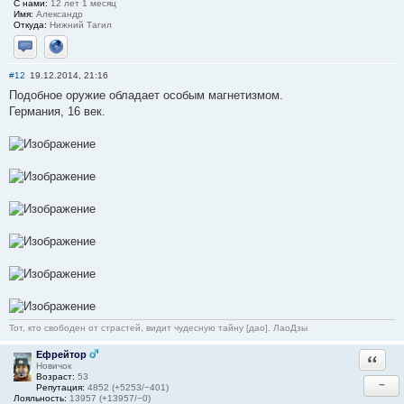
С нами:
12 лет 1 месяц
Имя:
Александр
Откуда:
Нижний Тагил
Отправить личное сообщение
Сайт
#12
19.12.2014, 21:16
Подобное оружие обладает особым магнетизмом.
Германия, 16 век.
Тот, кто свободен от страстей, видит чудесную тайну [дао]. ЛаоДзы
Ефрейтор
Ответи
Новичок
Возраст:
53
−
Репутация:
4852 (+5253/−401)
Лояльность:
13957 (+13957/−0)