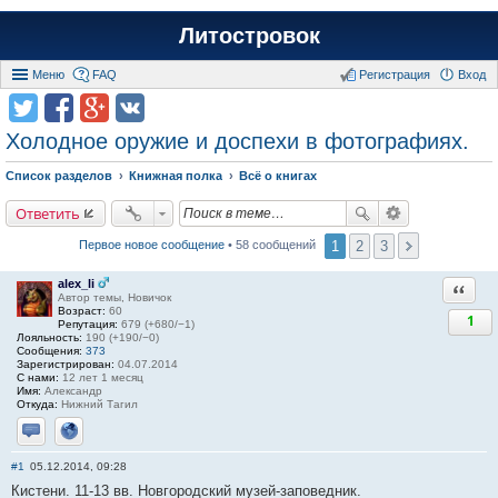
Литостровок
Меню
FAQ
Регистрация
Вход
Холодное оружие и доспехи в фотографиях.
Список разделов
Книжная полка
Всё о книгах
Ответить
1
2
3
Первое новое сообщение
• 58 сообщений
alex_li
Ответи
Автор темы, Новичок
Возраст:
60
1
Репутация:
679 (+680/−1)
Лояльность:
190 (+190/−0)
Сообщения:
373
Зарегистрирован:
04.07.2014
С нами:
12 лет 1 месяц
Имя:
Александр
Откуда:
Нижний Тагил
Отправить личное сообщение
Сайт
#1
05.12.2014, 09:28
Кистени. 11-13 вв. Новгородский музей-заповедник.