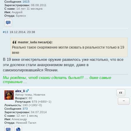
Сообщения:
1615
Зарегистрирован:
08.08.2011
С нами:
14 лет 11 месяцев
Имя:
Андрей
Откуда:
Брянск
Отправить личное сообщение
#13
19.12.2014, 23:38
master_iuda писал(а):
Реально такое снаряжение могли сковать в реальности только в 19
веке
В 19 веке огнестрельное оружие развилось уже настолько, что все
эти доспехи стали анахронизмом везде, даже в
самоизолировавшейся Японии.
Мы рождены, чтоб сказки сделать былью!!! ... даже самые
страшные ...
alex_li
Ответи
Автор темы, Новичок
Возраст:
60
−
Репутация:
679 (+680/−1)
Лояльность:
190 (+190/−0)
Сообщения:
373
Зарегистрирован:
04.07.2014
С нами:
12 лет 1 месяц
Имя:
Александр
Откуда:
Нижний Тагил