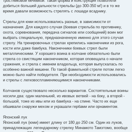
тростниковой бечевкой. Такая форма и конструкция позволяли
добиться большей дальности стрельбы (до 300-350 м!) и в то же
время давали возможность стрелять с лошади всаднику.
Стрелы для юми использовались разные, в зависимости от
назначения. Для каждого случая (боевая стрельба по противнику,
охота, соревнования, передача сигналов или сообщений) воин мог
выбрать специальную, предназначенную именно для этого случая
стрелу. На тренировочных стрелах крепились наконечники из рога,
кости или даже бамбука. Наконечники боевых стрел были
металлическими. У хорошего воина в колчане обязательно были
стрела со свистящим наконечником, которая оповещала о начале
сражения, и стрела с именем владельца, которая выпускалась по
особенно важной мишени. По такой фамильной стреле потом легко
можно было найти победителя. При необходимости использовались
и стрелы с легковоспламеняющимися наконечниками.
Колчанов существовало несколько вариантов. Состоятельные воины
носили два: один маленький, из ивовых ветвей - на боку, а второй -
большой, тоже из ивы или из бамбука - на спине. Часто их еще
обшивали снаружи мехом и украшали гербами или орнаментом.
Японский лук
Японский лук (юми) имеет длину от 180 до 250 см. Один из луков,
принадлежащих легендарному стрелку Минамото Тамэтомо, вообще