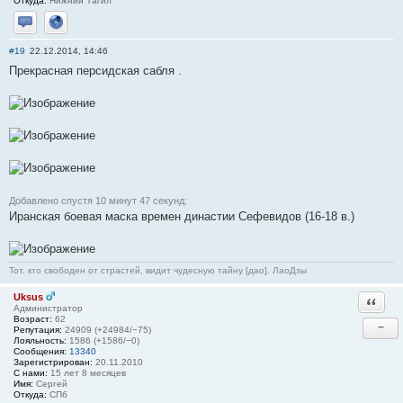
Откуда:
Нижний Тагил
Отправить личное сообщение
Сайт
#19
22.12.2014, 14:46
Прекрасная персидская сабля .
Добавлено спустя 10 минут 47 секунд:
Иранская боевая маска времен династии Сефевидов (16-18 в.)
Тот, кто свободен от страстей, видит чудесную тайну [дао]. ЛаоДзы
Uksus
Ответи
Администратор
Возраст:
62
−
Репутация:
24909 (+24984/−75)
Лояльность:
1586 (+1586/−0)
Сообщения:
13340
Зарегистрирован:
20.11.2010
С нами:
15 лет 8 месяцев
Имя:
Сергей
Откуда:
СПб