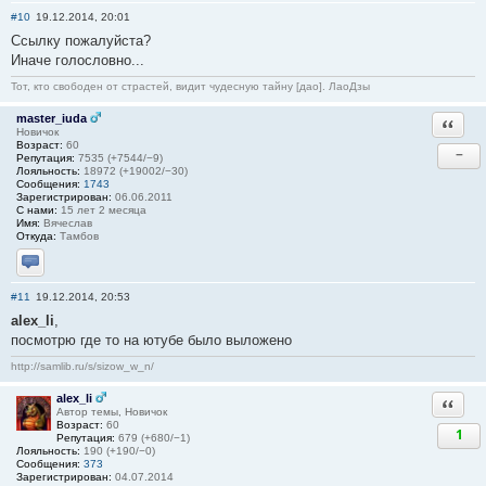
#10
19.12.2014, 20:01
Ссылку пожалуйста?
Иначе голословно...
Тот, кто свободен от страстей, видит чудесную тайну [дао]. ЛаоДзы
master_iuda
Ответи
Новичок
Возраст:
60
−
Репутация:
7535 (+7544/−9)
Лояльность:
18972 (+19002/−30)
Сообщения:
1743
Зарегистрирован:
06.06.2011
С нами:
15 лет 2 месяца
Имя:
Вячеслав
Откуда:
Тамбов
Отправить личное сообщение
#11
19.12.2014, 20:53
alex_li
,
посмотрю где то на ютубе было выложено
http://samlib.ru/s/sizow_w_n/
alex_li
Ответи
Автор темы, Новичок
Возраст:
60
1
Репутация:
679 (+680/−1)
Лояльность:
190 (+190/−0)
Сообщения:
373
Зарегистрирован:
04.07.2014