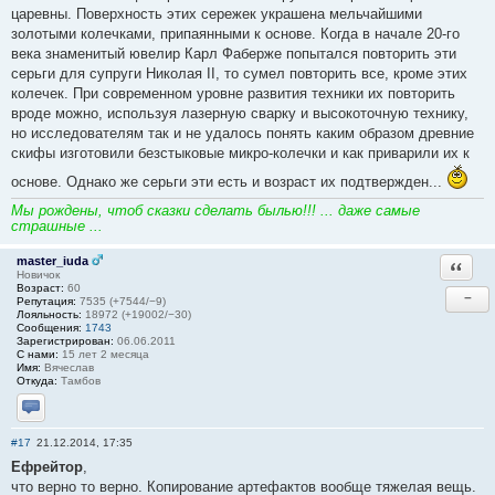
царевны. Поверхность этих сережек украшена мельчайшими
золотыми колечками, припаянными к основе. Когда в начале 20-го
века знаменитый ювелир Карл Фаберже попытался повторить эти
серьги для супруги Николая II, то сумел повторить все, кроме этих
колечек. При современном уровне развития техники их повторить
вроде можно, используя лазерную сварку и высокоточную технику,
но исследователям так и не удалось понять каким образом древние
скифы изготовили безстыковые микро-колечки и как приварили их к
основе. Однако же серьги эти есть и возраст их подтвержден...
Мы рождены, чтоб сказки сделать былью!!! ... даже самые
страшные ...
master_iuda
Ответи
Новичок
Возраст:
60
−
Репутация:
7535 (+7544/−9)
Лояльность:
18972 (+19002/−30)
Сообщения:
1743
Зарегистрирован:
06.06.2011
С нами:
15 лет 2 месяца
Имя:
Вячеслав
Откуда:
Тамбов
Отправить личное сообщение
#17
21.12.2014, 17:35
Ефрейтор
,
что верно то верно. Копирование артефактов вообще тяжелая вещь.