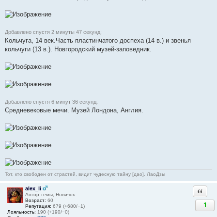
Добавлено спустя 2 минуты 47 секунд:
Кольчуга, 14 век.Часть пластинчатого доспеха (14 в.) и звенья
кольчуги (13 в.). Новгородский музей-заповедник.
Добавлено спустя 6 минут 36 секунд:
Средневековые мечи. Музей Лондона, Англия.
Тот, кто свободен от страстей, видит чудесную тайну [дао]. ЛаоДзы
alex_li
Ответи
Автор темы, Новичок
Возраст:
60
1
Репутация:
679 (+680/−1)
Лояльность:
190 (+190/−0)