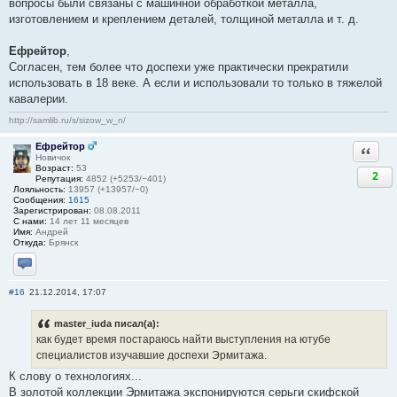
вопросы были связаны с машинной обработкой металла,
изготовлением и креплением деталей, толщиной металла и т. д.
Ефрейтор
,
Согласен, тем более что доспехи уже практически прекратили
использовать в 18 веке. А если и использовали то только в тяжелой
кавалерии.
http://samlib.ru/s/sizow_w_n/
Ефрейтор
Ответи
Новичок
Возраст:
53
2
Репутация:
4852 (+5253/−401)
Лояльность:
13957 (+13957/−0)
Сообщения:
1615
Зарегистрирован:
08.08.2011
С нами:
14 лет 11 месяцев
Имя:
Андрей
Откуда:
Брянск
Отправить личное сообщение
#16
21.12.2014, 17:07
master_iuda писал(а):
как будет время постараюсь найти выступления на ютубе
специалистов изучавшие доспехи Эрмитажа.
К слову о технологиях...
В золотой коллекции Эрмитажа экспонируются серьги скифской