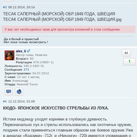
Отправить личное сообщение
#3
08.12.2014, 20:14
ТЕСАК САПЕРНЫЙ (МОРСКОЙ) ОБР.1849 ГОДА, ШВЕЦИЯ
ТЕСАК САПЕРНЫЙ (МОРСКОЙ) ОБР.1849 ГОДА, ШВЕЦИЯ.jpg
У вас нет необходимых прав для просмотра вложений в этом сообщении.
-
Да я белый и пушистый .
-Нет
пока
только посмотреть !
alex_li
Ответи
Автор темы, Новичок
Возраст:
60
1
Репутация:
679 (+680/−1)
Лояльность:
190 (+190/−0)
Сообщения:
373
Зарегистрирован:
04.07.2014
С нами:
12 лет 1 месяц
Имя:
Александр
Откуда:
Нижний Тагил
Отправить личное сообщение
Сайт
#4
12.12.2014, 01:09
КЮДО- ЯПОНСКОЕ ИСКУССТВО СТРЕЛЬБЫ ИЗ ЛУКА.
Истоки кюдзюцу уходят корнями в глубокую древность.
Первоначально лук и стрелы использовались как охотничье оружие,
позднее стали применяться главным образом как боевое оружие Уже
в анналах «Кодзики» -712г. и «Нихонги» -720г.имеются упоминания о