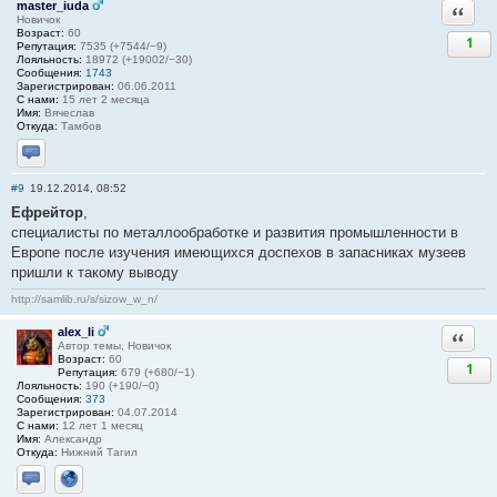
master_iuda
Ответи
Новичок
Возраст:
60
1
Репутация:
7535 (+7544/−9)
Лояльность:
18972 (+19002/−30)
Сообщения:
1743
Зарегистрирован:
06.06.2011
С нами:
15 лет 2 месяца
Имя:
Вячеслав
Откуда:
Тамбов
Отправить личное сообщение
#9
19.12.2014, 08:52
Ефрейтор
,
специалисты по металлообработке и развития промышленности в
Европе после изучения имеющихся доспехов в запасниках музеев
пришли к такому выводу
http://samlib.ru/s/sizow_w_n/
alex_li
Ответи
Автор темы, Новичок
Возраст:
60
1
Репутация:
679 (+680/−1)
Лояльность:
190 (+190/−0)
Сообщения:
373
Зарегистрирован:
04.07.2014
С нами:
12 лет 1 месяц
Имя:
Александр
Откуда:
Нижний Тагил
Отправить личное сообщение
Сайт