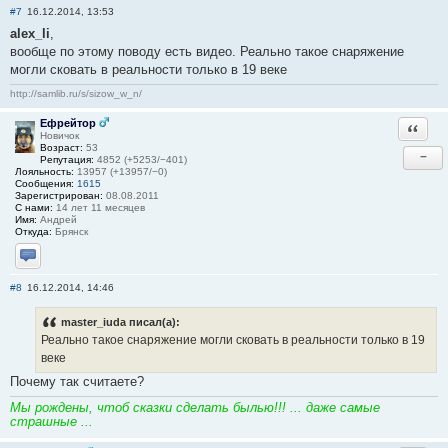
#7
16.12.2014, 13:53
alex_li
,
вообще по этому поводу есть видео. Реально такое снаряжение
могли сковать в реальности только в 19 веке
http://samlib.ru/s/sizow_w_n/
Ефрейтор
Ответи
Новичок
Возраст:
53
−
Репутация:
4852 (+5253/−401)
Лояльность:
13957 (+13957/−0)
Сообщения:
1615
Зарегистрирован:
08.08.2011
С нами:
14 лет 11 месяцев
Имя:
Андрей
Откуда:
Брянск
Отправить личное сообщение
#8
16.12.2014, 14:46
master_iuda писал(а):
Реально такое снаряжение могли сковать в реальности только в 19
веке
Почему так считаете?
Мы рождены, чтоб сказки сделать былью!!! ... даже самые
страшные ...