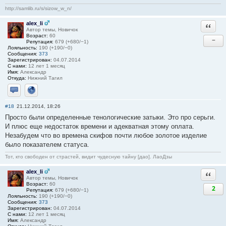
http://samlib.ru/s/sizow_w_n/
alex_li
Ответи
Автор темы, Новичок
Возраст:
60
−
Репутация:
679 (+680/−1)
Лояльность:
190 (+190/−0)
Сообщения:
373
Зарегистрирован:
04.07.2014
С нами:
12 лет 1 месяц
Имя:
Александр
Откуда:
Нижний Тагил
Отправить личное сообщение
Сайт
#18
21.12.2014, 18:26
Просто были определенные тенологические затыки. Это про серьги.
И плюс еще недостаток времени и адекватная этому оплата.
Незабудем что во времена скифов почти любое золотое изделие
было показателем статуса.
Тот, кто свободен от страстей, видит чудесную тайну [дао]. ЛаоДзы
alex_li
Ответи
Автор темы, Новичок
Возраст:
60
2
Репутация:
679 (+680/−1)
Лояльность:
190 (+190/−0)
Сообщения:
373
Зарегистрирован:
04.07.2014
С нами:
12 лет 1 месяц
Имя:
Александр