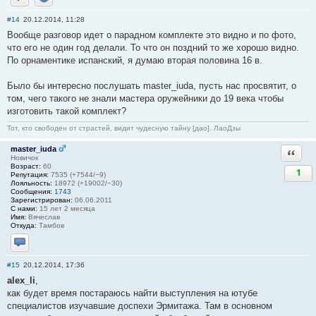
Отправить личное сообщение
Сайт
#14
20.12.2014, 11:28
Вообще разговор идет о парадном комплекте это видно и по фото,
что его не один год делали. То что он поздний то же хорошо видно.
По орнаментике испанский, я думаю вторая половина 16 в.
Было бы интересно послушать master_iuda, пусть нас просвятит, о
том, чего такого не знали мастера оружейники до 19 века чтобы
изготовить такой комплект?
Тот, кто свободен от страстей, видит чудесную тайну [дао]. ЛаоДзы
master_iuda
Ответи
Новичок
Возраст:
60
1
Репутация:
7535 (+7544/−9)
Лояльность:
18972 (+19002/−30)
Сообщения:
1743
Зарегистрирован:
06.06.2011
С нами:
15 лет 2 месяца
Имя:
Вячеслав
Откуда:
Тамбов
Отправить личное сообщение
#15
20.12.2014, 17:36
alex_li
,
как будет время постараюсь найти выступления на ютубе
специалистов изучавшие доспехи Эрмитажа. Там в основном