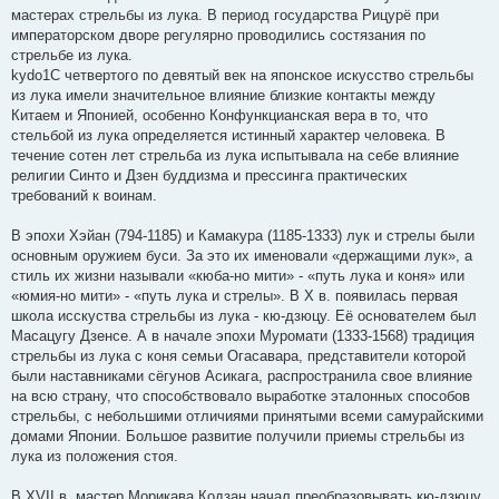
мастерах стрельбы из лука. В период государства Рицурё при
императорском дворе регулярно проводились состязания по
стрельбе из лука.
kydo1С четвертого по девятый век на японское искусство стрельбы
из лука имели значительное влияние близкие контакты между
Китаем и Японией, особенно Конфункцианская вера в то, что
стельбой из лука определяется истинный характер человека. В
течение сотен лет стрельба из лука испытывала на себе влияние
религии Синто и Дзен буддизма и прессинга практических
требований к воинам.
В эпохи Хэйан (794-1185) и Камакура (1185-1333) лук и стрелы были
основным оружием буси. За это их именовали «держащими лук», а
стиль их жизни называли «кюба-но мити» - «путь лука и коня» или
«юмия-но мити» - «путь лука и стрелы». В X в. появилась первая
школа исскуства стрельбы из лука - кю-дзюцу. Её основателем был
Масацугу Дзенсе. А в начале эпохи Муромати (1333-1568) традиция
стрельбы из лука с коня семьи Огасавара, представители которой
были наставниками сёгунов Асикага, распространила свое влияние
на всю страну, что способствовало выработке эталонных способов
стрельбы, с небольшими отличиями принятыми всеми самурайскими
домами Японии. Большое развитие получили приемы стрельбы из
лука из положения стоя.
В XVII в. мастер Морикава Кодзан начал преобразовывать кю-дзюцу