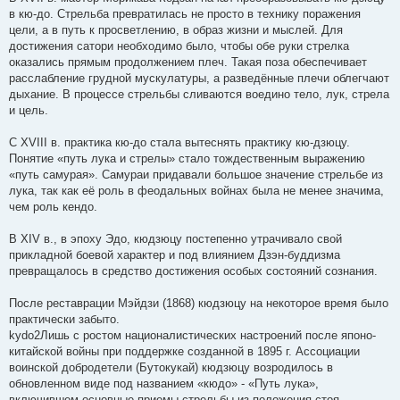
в кю-до. Стрельба превратилась не просто в технику поражения
цели, а в путь к просветлению, в образ жизни и мыслей. Для
достижения сатори необходимо было, чтобы обе руки стрелка
оказались прямым продолжением плеч. Такая поза обеспечивает
расслабление грудной мускулатуры, а разведённые плечи облегчают
дыхание. В процессе стрельбы сливаются воедино тело, лук, стрела
и цель.
С XVIII в. практика кю-до стала вытеснять практику кю-дзюцу.
Понятие «путь лука и стрелы» стало тождественным выражению
«путь самурая». Самураи придавали большое значение стрельбе из
лука, так как её роль в феодальных войнах была не менее значима,
чем роль кендо.
В XIV в., в эпоху Эдо, кюдзюцу постепенно утрачивало свой
прикладной боевой характер и под влиянием Дзэн-буддизма
превращалось в средство достижения особых состояний сознания.
После реставрации Мэйдзи (1868) кюдзюцу на некоторое время было
практически забыто.
kydo2Лишь с ростом националистических настроений после японо-
китайской войны при поддержке созданной в 1895 г. Ассоциации
воинской добродетели (Бутокукай) кюдзюцу возродилось в
обновленном виде под названием «кюдо» - «Путь лука»,
включившем основные приемы стрельбы из положения стоя.