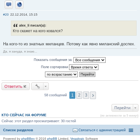
Отправить личное сообщение
Сайт
#20
22.12.2014, 15:15
alex_li писал(а):
Кто скажет на кого ковался?
На кого-то из знатных миланцев. Потому как явно миланский доспех.
Да, я зануда, я знаю...
Показать сообщения за:
Поле сортировки
Ответить
1
2
3
58 сообщений
Перейти
КТО СЕЙЧАС НА ФОРУМЕ
(по активности за 5 минут)
Сейчас этот раздел просматривают: 30 гостей
Список разделов
Связаться с администрацией
Powered by
phpBBex
© 2016
phpBB
Limited,
Vegalogic
Software