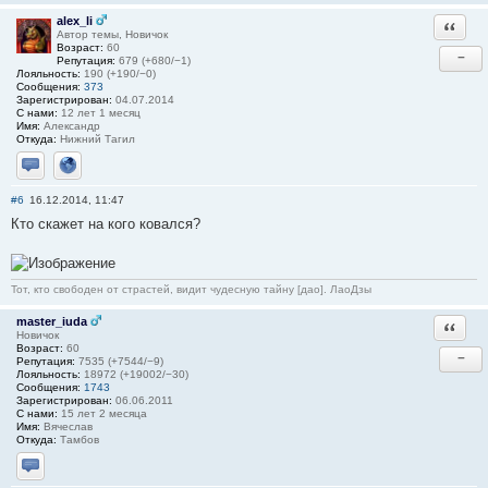
alex_li
Ответи
Автор темы, Новичок
Возраст:
60
−
Репутация:
679 (+680/−1)
Лояльность:
190 (+190/−0)
Сообщения:
373
Зарегистрирован:
04.07.2014
С нами:
12 лет 1 месяц
Имя:
Александр
Откуда:
Нижний Тагил
Отправить личное сообщение
Сайт
#6
16.12.2014, 11:47
Кто скажет на кого ковался?
Тот, кто свободен от страстей, видит чудесную тайну [дао]. ЛаоДзы
master_iuda
Ответи
Новичок
Возраст:
60
−
Репутация:
7535 (+7544/−9)
Лояльность:
18972 (+19002/−30)
Сообщения:
1743
Зарегистрирован:
06.06.2011
С нами:
15 лет 2 месяца
Имя:
Вячеслав
Откуда:
Тамбов
Отправить личное сообщение