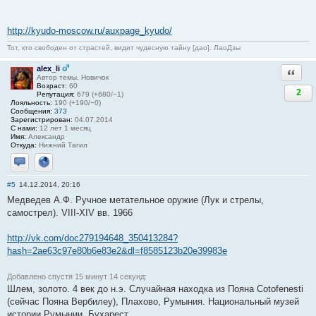
http://kyudo-moscow.ru/auxpage_kyudo/
Тот, кто свободен от страстей, видит чудесную тайну [дао]. ЛаоДзы
alex_li
Ответи
Автор темы, Новичок
Возраст:
60
2
Репутация:
679 (+680/−1)
Лояльность:
190 (+190/−0)
Сообщения:
373
Зарегистрирован:
04.07.2014
С нами:
12 лет 1 месяц
Имя:
Александр
Откуда:
Нижний Тагил
Отправить личное сообщение
Сайт
#5
14.12.2014, 20:16
Медведев А.Ф. Ручное метательное оружие (Лук и стрелы,
самострел). VIII-XIV вв. 1966
http://vk.com/doc279194648_350413284?
hash=2ae63c97e80b6e83e2&dl=f8585123b20e39983e
Добавлено спустя 15 минут 14 секунд:
Шлем, золото. 4 век до н.э. Случайная находка из Пояна Cotofenesti
(сейчас Пояна Вербилеу), Плахово, Румыния. Национальный музей
истории Румынии, Бухарест.