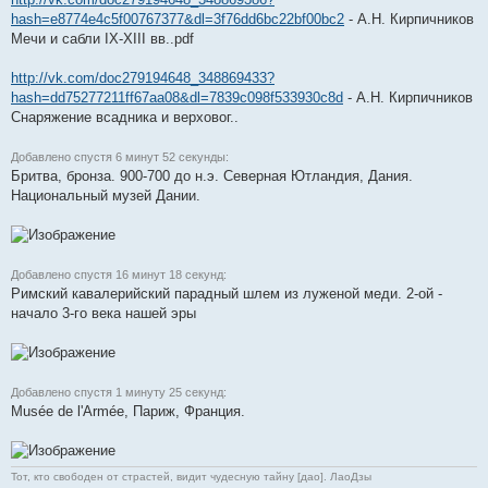
hash=e8774e4c5f00767377&dl=3f76dd6bc22bf00bc2
- А.Н. Кирпичников
Мечи и сабли IX-XIII вв..pdf
http://vk.com/doc279194648_348869433?
hash=dd75277211ff67aa08&dl=7839c098f533930c8d
- А.Н. Кирпичников
Снаряжение всадника и верховог..
Добавлено спустя 6 минут 52 секунды:
Бритва, бронза. 900-700 до н.э. Северная Ютландия, Дания.
Национальный музей Дании.
Добавлено спустя 16 минут 18 секунд:
Римский кавалерийский парадный шлем из луженой меди. 2-ой -
начало 3-го века нашей эры
Добавлено спустя 1 минуту 25 секунд:
Musée de l'Armée, Париж, Франция.
Тот, кто свободен от страстей, видит чудесную тайну [дао]. ЛаоДзы