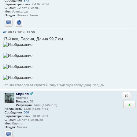
Сообщения:
373
Зарегистрирован:
04.07.2014
С нами:
12 лет 1 месяц
Имя:
Александр
Откуда:
Нижний Тагил
Отправить личное сообщение
Сайт
#2
08.12.2014, 19:50
17-й век, Персия, Длина 99,7 см.
Тот, кто свободен от страстей, видит чудесную тайну [дао]. ЛаоДзы
Кирилл
Ответи
Новичок
Возраст:
51
2
Репутация:
1448 (+1453/−5)
Лояльность:
1326 (+1367/−41)
Сообщения:
506
Зарегистрирован:
10.01.2011
С нами:
15 лет 6 месяцев
Имя:
Кирилл
Откуда:
Москва