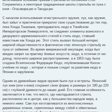
Сохранились и некоторые традиционные школы стрельбы из лука с
коня - Огасавара-рю и Такэда-рю.
С началом использования огнестрельного оружия, лук, как оружие,
был забыт и практически прекратил свое существование до тех пор,
пока Хонда Тошизане, преподаватель кюдо в Токийском
Императорском Университете, не соединил элементы воинского и
дворцового церемониального стилей в стиль кюдо, ставший
известным как Хонда рю. Этот стиль вызвал большой интерес
широкой общественности и фактически спас японскую стрельбу из
лука от забвения. Во время американской оккупации, когда был
введен запрет на практику боевых искусств, кюдо, в отличии от кю-
дзюцу, получило широкое распространение, а в 1953 году была
создана Всеяпонская Федерация Кюдо, опубликовавшая Кюхон -
учебник по кюдо -, которая и поныне следит за развтием кюдо в
Японии и зарубежом.
Одним из древнейших видов оружия были лук и истрелы. Японский
лук юми (или о-юми) сохранил свою форму и размеры (от 180 до 220
см) с глубокой древности до наших дней. Его главная особенность
заключается в том, что место, где накладывается стрела,
расположено не в центре, как у большинства народов мира, а
немного ниже. Сам лук изготавливался из многочисленных
деревянных планок, скрепленных между собой и обмотанных