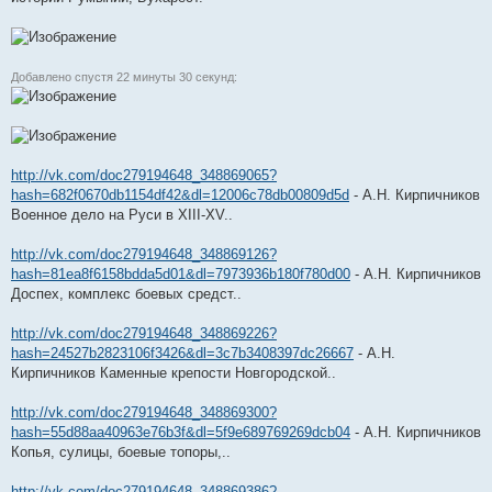
Добавлено спустя 22 минуты 30 секунд:
http://vk.com/doc279194648_348869065?
hash=682f0670db1154df42&dl=12006c78db00809d5d
- А.Н. Кирпичников
Военное дело на Руси в XIII-XV..
http://vk.com/doc279194648_348869126?
hash=81ea8f6158bdda5d01&dl=7973936b180f780d00
- А.Н. Кирпичников
Доспех, комплекс боевых средст..
http://vk.com/doc279194648_348869226?
hash=24527b2823106f3426&dl=3c7b3408397dc26667
- А.Н.
Кирпичников Каменные крепости Новгородской..
http://vk.com/doc279194648_348869300?
hash=55d88aa40963e76b3f&dl=5f9e689769269dcb04
- А.Н. Кирпичников
Копья, сулицы, боевые топоры,..
http://vk.com/doc279194648_348869386?