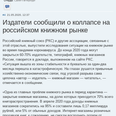
Откуда:
Санкт-Петербург
Отправить личное сообщение
#4
21.05.2020, 12:37
Издатели сообщили о коллапсе на
российском книжном рынке
Российский книжный союз (РКС) и другие ассоциации, связанные с
этой отраслью, выпустили исследования ситуации на книжном рынке
во время пандемии коронавируса. До конца 2020 года могут
закрыться 60-70% издательств, типографий, книжных магазинов
России, говорится в докладе, выложенном на сайте РКС.
«Ситуация вышла из зоны стабильности и буквально за один-два
месяца перешла в катастрофическую. На глазах рушатся привычные
хозяйственно-экономические связи, под угрозой разрыва сама
цепочка «автор — издатель — книжный магазин — читатель», —
отмечается в сообщении.
«Одна из главных проблем книжного рынка в период карантина —
закрытые книжные магазины, на долю которых приходится 70% всего
книгораспространения. В апреле 2020 года доходы книжных
магазинов сократились на 95% и составили лишь 0,17 миллиарда
рублей, или 5% от обычных доходов. Интернет-магазины розничных
продавцов книг, к сожалению, не смогли восполнить потери от