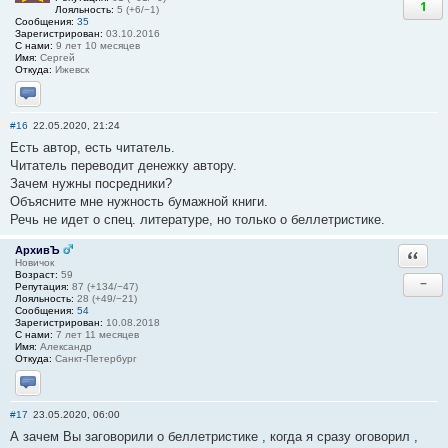
1
Лояльность:
5 (+6/−1)
Сообщения:
35
Зарегистрирован:
03.10.2016
С нами:
9 лет 10 месяцев
Имя:
Сергей
Откуда:
Ижевск
Отправить личное сообщение
#16
22.05.2020, 21:24
Есть автор, есть читатель.
Читатель переводит денежку автору.
Зачем нужны посредники?
Объясните мне нужность бумажной книги.
Речь не идет о спец. литературе, но только о беллетристике.
АрхивЪ
Ответи
Новичок
Возраст:
59
−
Репутация:
87 (+134/−47)
Лояльность:
28 (+49/−21)
Сообщения:
54
Зарегистрирован:
10.08.2018
С нами:
7 лет 11 месяцев
Имя:
Александр
Откуда:
Санкт-Петербург
Отправить личное сообщение
#17
23.05.2020, 06:00
А зачем Вы заговорили о беллетристике , когда я сразу оговорил ,