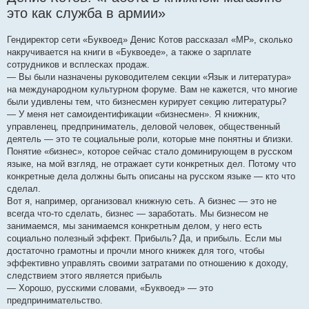
это как служба в армии»
Гендиректор сети «Буквоед» Денис Котов рассказал «МР», сколько
накручивается на книги в «Буквоеде», а также о зарплате
сотрудников и всплесках продаж.
— Вы были назначены руководителем секции «Язык и литература»
на международном культурном форуме. Вам не кажется, что многие
были удивлены тем, что бизнесмен курирует секцию литературы?
— У меня нет самоидентификации «бизнесмен». Я книжник,
управленец, предприниматель, деловой человек, общественный
деятель — это те социальные роли, которые мне понятны и близки.
Понятие «бизнес», которое сейчас стало доминирующем в русском
языке, на мой взгляд, не отражает сути конкретных дел. Потому что
конкретные дела должны быть описаны на русском языке — кто что
сделал.
Вот я, например, организовал книжную сеть. А бизнес — это не
всегда что-то сделать, бизнес — заработать. Мы бизнесом не
занимаемся, мы занимаемся конкретным делом, у него есть
социально полезный эффект. Прибыль? Да, и прибыль. Если мы
достаточно грамотны и прочли много книжек для того, чтобы
эффективно управлять своими затратами по отношению к доходу,
следствием этого является прибыль
— Хорошо, русскими словами, «Буквоед» — это
предпринимательство.