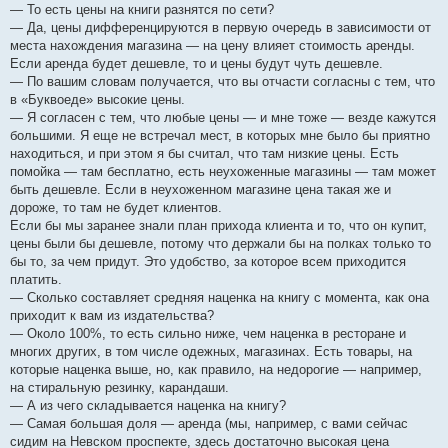
— То есть цены на книги разнятся по сети?
— Да, цены дифференцируются в первую очередь в зависимости от
места нахождения магазина — на цену влияет стоимость аренды.
Если аренда будет дешевле, то и цены будут чуть дешевле.
— По вашим словам получается, что вы отчасти согласны с тем, что
в «Буквоеде» высокие цены.
— Я согласен с тем, что любые цены — и мне тоже — везде кажутся
большими. Я еще не встречал мест, в которых мне было бы приятно
находиться, и при этом я бы считал, что там низкие цены. Есть
помойка — там бесплатно, есть неухоженные магазины — там может
быть дешевле. Если в неухоженном магазине цена такая же и
дороже, то там не будет клиентов.
Если бы мы заранее знали план прихода клиента и то, что он купит,
цены были бы дешевле, потому что держали бы на полках только то
бы то, за чем придут. Это удобство, за которое всем приходится
платить.
— Сколько составляет средняя наценка на книгу с момента, как она
приходит к вам из издательства?
— Около 100%, то есть сильно ниже, чем наценка в ресторане и
многих других, в том числе одежных, магазинах. Есть товары, на
которые наценка выше, но, как правило, на недорогие — например,
на стиральную резинку, карандаши.
— А из чего складывается наценка на книгу?
— Самая большая доля — аренда (мы, например, с вами сейчас
сидим на Невском проспекте, здесь достаточно высокая цена