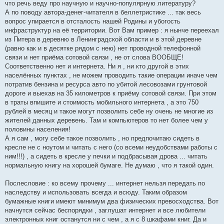
что речь веду про научную и научно-популярную литературу?
А по поводу автора-денег-читателя в беллетристике ... так весь
вопрос упирается в отсталость нашей Родины и убогость
инфраструктур на её территории. Вот Вам пример : я нынче переехал
из Питера в деревню в Ленинградской области и в этой деревне
(равно как и в десятке рядом с нею) нет проводной телефонной
связи и нет приёма сотовой связи , не от слова ВООБЩЕ!
Соответственно нет и интернета. Ни я , ни кто другой в этих
населённых пунктах , не можем проводить такие операции иначе чем
потратив бензина и ресурса авто по убитой лесовозами грунтовой
дороге и выехав на 35 километров к приёму сотовой связи. При этом
в траты впишите и стоимость мобильного интернета , а это 750
рублей в месяц и такое могут позволить себе ну очень не многие из
жителей данных деревень. Там и компьютеров то нет более чем у
половины населения!
А я сам , могу себе такое позволить , но предпочитаю сидеть в
кресле не с ноутом и читать с него (со всеми неудобствами работы с
ним!!!) , а сидеть в кресле у печки и подбрасывая дрова ... читать
нормальную книгу на хорошей бумаге. Не думаю , что я такой один.
Послесловие : ко всему прочему ... интернет нельзя передать по
наследству и использовать всегда и всюду. Таким образом
бумажные книги имеют минимум два физических превосходства. Вот
начнутся сейчас беспорядки , заглушат интернет и все любители
электронных книг останутся ни с чем , а я с 8 шкафами книг. Да и