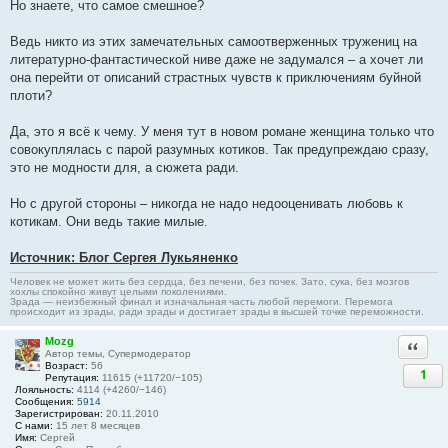
Но знаете, что самое смешное?
Ведь никто из этих замечательных самоотверженных тружениц на
литературно-фантастической ниве даже не задумался – а хочет ли
она перейти от описаний страстных чувств к приключениям буйной
плоти?
Да, это я всё к чему. У меня тут в новом романе женщина только что
совокуплялась с парой разумных котиков. Так предупреждаю сразу,
это не модности для, а сюжета ради.
Но с другой стороны – никогда не надо недооценивать любовь к
котикам. Они ведь такие милые.
Источник: Блог Сергея Лукьяненко
Человек не может жить без сердца, без печени, без почек. Зато, сука, без мозгов
хохлы спокойно живут целыми поколениями.
Зрада — неизбежный финал и изначальная часть любой перемоги. Перемога
происходит из зрады, ради зрады и достигает зрады в высшей точке переможности.
Mozg
Ответи
Автор темы, Супермодератор
Возраст:
56
1
Репутация:
11615 (+11720/−105)
Лояльность:
4114 (+4260/−146)
Сообщения:
5914
Зарегистрирован:
20.11.2010
С нами:
15 лет 8 месяцев
Имя:
Сергей