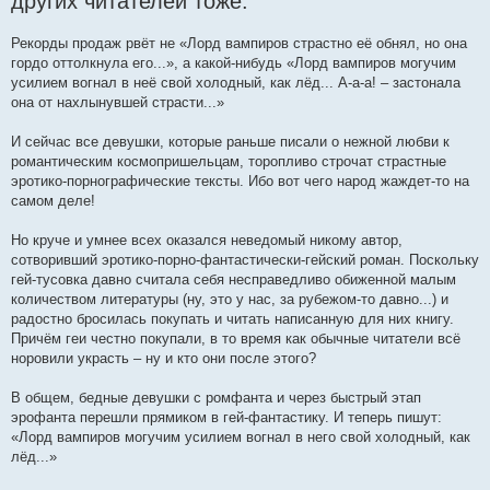
других читателей тоже.
Рекорды продаж рвёт не «Лорд вампиров страстно её обнял, но она
гордо оттолкнула его...», а какой-нибудь «Лорд вампиров могучим
усилием вогнал в неё свой холодный, как лёд... А-а-а! – застонала
она от нахлынувшей страсти...»
И сейчас все девушки, которые раньше писали о нежной любви к
романтическим космопришельцам, торопливо строчат страстные
эротико-порнографические тексты. Ибо вот чего народ жаждет-то на
самом деле!
Но круче и умнее всех оказался неведомый никому автор,
сотворивший эротико-порно-фантастически-гейский роман. Поскольку
гей-тусовка давно считала себя несправедливо обиженной малым
количеством литературы (ну, это у нас, за рубежом-то давно...) и
радостно бросилась покупать и читать написанную для них книгу.
Причём геи честно покупали, в то время как обычные читатели всё
норовили украсть – ну и кто они после этого?
В общем, бедные девушки с ромфанта и через быстрый этап
эрофанта перешли прямиком в гей-фантастику. И теперь пишут:
«Лорд вампиров могучим усилием вогнал в него свой холодный, как
лёд...»