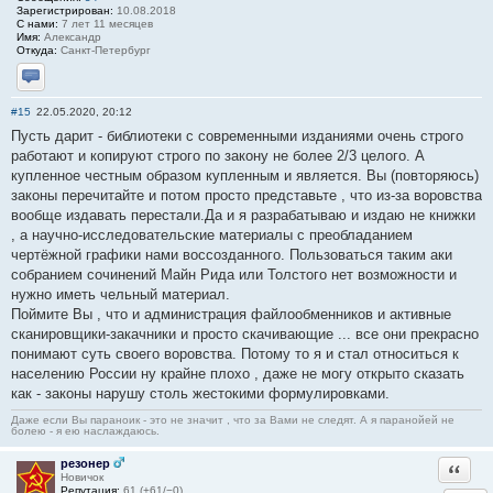
Зарегистрирован:
10.08.2018
С нами:
7 лет 11 месяцев
Имя:
Александр
Откуда:
Санкт-Петербург
Отправить личное сообщение
#15
22.05.2020, 20:12
Пусть дарит - библиотеки с современными изданиями очень строго
работают и копируют строго по закону не более 2/3 целого. А
купленное честным образом купленным и является. Вы (повторяюсь)
законы перечитайте и потом просто представьте , что из-за воровства
вообще издавать перестали.Да и я разрабатываю и издаю не книжки
, а научно-исследовательские материалы с преобладанием
чертёжной графики нами воссозданного. Пользоваться таким аки
собранием сочинений Майн Рида или Толстого нет возможности и
нужно иметь чельный материал.
Поймите Вы , что и администрация файлообменников и активные
сканировщики-закачники и просто скачивающие ... все они прекрасно
понимают суть своего воровства. Потому то я и стал относиться к
населению России ну крайне плохо , даже не могу открыто сказать
как - законы нарушу столь жестокими формулировками.
Даже если Вы параноик - это не значит , что за Вами не следят. А я паранойей не
болею - я ею наслаждаюсь.
резонер
Ответи
Новичок
Репутация:
61 (+61/−0)