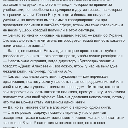
остатками на руках, мало того — люди, которые не пришли за
учебниками, не приобрели канцелярию и другие товары, на которые
мы рассчитывали. Слава Богу, что дети бесплатно получили
учебники, но возможно имеет смысл координироваться при
проведении политики в какой-то сфере, чтобы мы тоже готовились и
не несли ущерб, который получили в этом сентябре.
— Сейчас во многих книжных на видных местах — книги об Украине.
Это вызвано тем, что читатель интересуется темой или есть какая-то
политическая отмашка?
— Да нет, не смешите. Есть люди, которые просто хотят глубже
разобраться, а книга — это всегда про то, чтобы лучше разобраться.
— Невозможна ситуация, когда директору «Буквоеда» звонят и
говорят: «Денис Алексеевич, возможно, чтобы у нас на выкладке
лежали книги, например, политика А?».
— Как вы правильно заметили, «Буквоед» — коммерческая
организация, поэтому если у нас есть платное продвижение той или
иной книги, мы с удовольствием его проведем. Читатели, которых
заинтересует личность какого-то политика, прочтут книгу, и заказчики
получат тот или иной эффект. Момент давления невозможен, потому
что мы не можем стать магазином одной книги.
— Да, но вы можете стать магазином с витриной одной книги.
— Это не решает задачу: помимо витрины, у нас огромный
ассортимент даже в самом маленьком книжном магазине. Пока таких
звонков не было. У нас в жизни возможно все, но это пока
гипотетика.