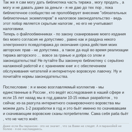
Так же я сам могу дать библиотека часть тиража , могу продать , а
могу и не давать даже за деньги - я не даю до тех пор , пока
библиотечное сообщество не пролоббирует внесение "обязательных
библиотечных экземпляров" в налоговое законодательство - ведь
этот побор является скрытым налогом , но его не учитывают
налоговики.
Теперь о файлообменниках - по закону сканирование моего издания
без моего согласия не допустимо , равно как и раздача некого
электронного псевдотиража до окончания срока действия моих
авторских прав - не допустима , а такое да ещё во время реализации
тиража авторского ... вовсе за гранью и добра со злом и
законодательства! Не путайте Вы законную библиотеку с серьёзно
налаженой работой и с хранением книг и с обеспечением
обслуживания читателей и интернетную воровскую лавочку. Ну и
почитайте нормы законодательства.
Послесловие : я и мною возглавляемый коллектив - мы
единственные в России , кто ведёт исследования в нашей сфере и
если 15 лет назад мы в год давали 10-15 новых разработок , то
сейчас из-за разгула интернетного сканировочного воровства мы
можем дать 1-2 разработки в год и это бьёт именно по скачивавшим
и скачивающим воровские сканы потребителям. Сама себя раба бьёт
, что не чисто жнёт.
Даже если Вы параноик - это не значит , что за Вами не следят. А я паранойей не
болею - я ею наслаждаюсь.