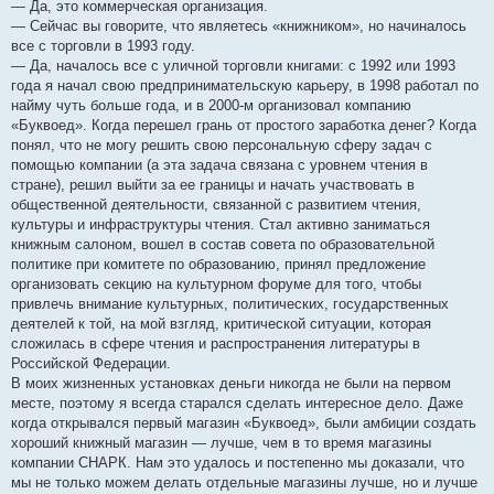
— Да, это коммерческая организация.
— Сейчас вы говорите, что являетесь «книжником», но начиналось
все с торговли в 1993 году.
— Да, началось все с уличной торговли книгами: с 1992 или 1993
года я начал свою предпринимательскую карьеру, в 1998 работал по
найму чуть больше года, и в 2000-м организовал компанию
«Буквоед». Когда перешел грань от простого заработка денег? Когда
понял, что не могу решить свою персональную сферу задач с
помощью компании (а эта задача связана с уровнем чтения в
стране), решил выйти за ее границы и начать участвовать в
общественной деятельности, связанной с развитием чтения,
культуры и инфраструктуры чтения. Стал активно заниматься
книжным салоном, вошел в состав совета по образовательной
политике при комитете по образованию, принял предложение
организовать секцию на культурном форуме для того, чтобы
привлечь внимание культурных, политических, государственных
деятелей к той, на мой взгляд, критической ситуации, которая
сложилась в сфере чтения и распространения литературы в
Российской Федерации.
В моих жизненных установках деньги никогда не были на первом
месте, поэтому я всегда старался сделать интересное дело. Даже
когда открывался первый магазин «Буквоед», были амбиции создать
хороший книжный магазин — лучше, чем в то время магазины
компании СНАРК. Нам это удалось и постепенно мы доказали, что
мы не только можем делать отдельные магазины лучше, но и лучше