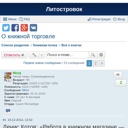
Литостровок
Меню
FAQ
Регистрация
Вход
О книжной торговле
Список разделов
Книжная полка
Всё о книгах
Ответить
1
2
Первое новое сообщение
• 23 сообщения
Mozg
Ответи
Автор темы, Супермодератор
Возраст:
56
2
Репутация:
11615 (+11720/−105)
Лояльность:
4114 (+4260/−146)
Сообщения:
5914
Зарегистрирован:
20.11.2010
С нами:
15 лет 8 месяцев
Имя:
Сергей
Откуда:
Санкт-Петербург
Отправить личное сообщение
#1
19.12.2014, 12:02
Денис Котов: «Работа в книжном магазине —