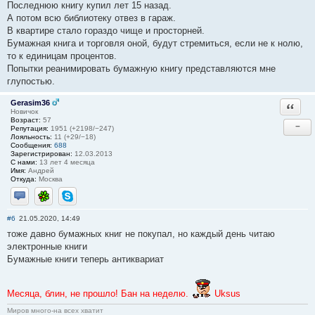
Последнюю книгу купил лет 15 назад.
А потом всю библиотеку отвез в гараж.
В квартире стало гораздо чище и просторней.
Бумажная книга и торговля оной, будут стремиться, если не к нолю,
то к единицам процентов.
Попытки реанимировать бумажную книгу представляются мне
глупостью.
Gerasim36
Ответи
Новичок
Возраст:
57
−
Репутация:
1951 (+2198/−247)
Лояльность:
11 (+29/−18)
Сообщения:
688
Зарегистрирован:
12.03.2013
С нами:
13 лет 4 месяца
Имя:
Андрей
Откуда:
Москва
Отправить личное сообщение
ICQ
Skype
#6
21.05.2020, 14:49
тоже давно бумажных книг не покупал, но каждый день читаю
электронные книги
Бумажные книги теперь антиквариат
Месяца, блин, не прошло! Бан на неделю.
Uksus
Миров много-на всех хватит