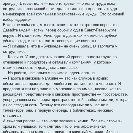
аренды). Вторая доля — налоги, третья — оплата труда всех
сотрудников розничной сети, дальше идет фонд оплаты труда
менеджеров всей компании и хозяйственные нужды. Это основной
набор издержек.
Важно не забывать, что есть такая статья затрат как воровство.
Давайте будем честны перед собой: люди в Санкт-Петербурге
воруют. И книги тоже. Речь идет о десятках миллионов рублей
убытка в год, и за это платят неворующие клиенты.
— Я слышала, что в «Буквоеде» не очень большая зарплата у
сотрудников.
— Конечно. У нас достаточно низкий уровень оплаты труда по
отношению к продуктовым сетям или компаниям, у которых
маржинальность и доходность еще выше.
— Но работа, насколько я понимаю, здесь сложна.
— Работа в книжном магазине — это как служба в армии:
обязательная практика для любого интеллигентного человека. Я
продавал книги на улице и в магазине и понимаю, насколько это
расширяет представление о книжном пространстве — пространстве,
упорядоченном на сферы, пространстве той свободы мысли, которая
у нас сегодня есть. Потому что свобода мысли у нас не в
телевизоре, она, в первую очередь, в библиотеках, книжных
магазинах.
А тяжелая работа — это когда таскаешь камни. Если ты строишь
храм или учишься, то я считаю, что очень эффективная
образовательная модель — приход в книжный магазин. И очень