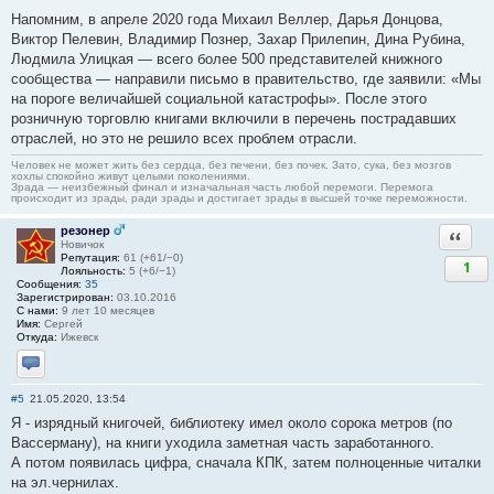
Напомним, в апреле 2020 года Михаил Веллер, Дарья Донцова,
Виктор Пелевин, Владимир Познер, Захар Прилепин, Дина Рубина,
Людмила Улицкая — всего более 500 представителей книжного
сообщества — направили письмо в правительство, где заявили: «Мы
на пороге величайшей социальной катастрофы». После этого
розничную торговлю книгами включили в перечень пострадавших
отраслей, но это не решило всех проблем отрасли.
Человек не может жить без сердца, без печени, без почек. Зато, сука, без мозгов
хохлы спокойно живут целыми поколениями.
Зрада — неизбежный финал и изначальная часть любой перемоги. Перемога
происходит из зрады, ради зрады и достигает зрады в высшей точке переможности.
резонер
Ответи
Новичок
Репутация:
61 (+61/−0)
1
Лояльность:
5 (+6/−1)
Сообщения:
35
Зарегистрирован:
03.10.2016
С нами:
9 лет 10 месяцев
Имя:
Сергей
Откуда:
Ижевск
Отправить личное сообщение
#5
21.05.2020, 13:54
Я - изрядный книгочей, библиотеку имел около сорока метров (по
Вассерману), на книги уходила заметная часть заработанного.
А потом появилась цифра, сначала КПК, затем полноценные читалки
на эл.чернилах.