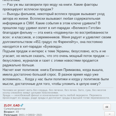
— Раз уж мы заговорили про моду на книги. Какие факторы
провоцируют всплески продаж?
— Выходы фильмов, некоторый всплеск продаж вызывает уход
автора из жизни. Всплески вызывают любая содержательная
информация в СМИ. Какие события в этом ключе удивили? В
прошлом году удивил взлет в хит-парадах «Великого Гэтсби»
благодаря фильму — эта книга «подвинула» по востребованности
всех: и классиков, и современников. Меня радует и удивляет своим
долгожительством «451 градус по Фаренгейту», она постоянно
находится в хит-парадах «Буквоеда».
Подъем продаж и интерес к теме Украины, безусловно, есть и не
угасает, но нельзя сказать, что это очень мощный поток продаж —
безусловно, журналов и газет с этими новостями продается
радикально больше.
Насчет книг политиков: книга Евгения Примакова, когда вышла,
имела достаточно большой спрос. В разное время надо уже
вспоминать... Когда у нас были политики и когда у политиков были
мысли, достаточные для того, чтобы уложить в целую книгу?
Человек не может жить без сердца, без печени, без почек. Зато, сука, без мозгов
хохлы спокойно живут целыми поколениями.
Зрада — неизбежный финал и изначальная часть любой перемоги. Перемога
происходит из зрады, ради зрады и достигает зрады в высшей точке переможности.
ZLOY_GAD
Ответи
Супермодератор
Возраст:
49
−
Репутация:
3601 (+3893/−292)