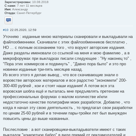
Зарегистрирован:
10.08.2018
С нами:
7 лет 11 месяцев
Имя:
Александр
Откуда:
Санкт-Петербург
Отправить личное сообщение
#10
22.05.2020, 12:59
Уточняю : изданные мною материалы сканировали и выкладывали на
файлообменники. Скачивали с этих файлообменников бесплатно ,
НО ... с полным осознанием того , что воруют авторские издания.
Даже разделы именовали со ссылкой на меня и мою фамилию , а в
микрофорумах при выкладках писали следующее : "Ну наконец то" ,
"Пора этих коммерсов и подвинуть" , "Давно пора было" и это про
новинки изданные три-пять месяцев назад.
Из всего этого я делаю вывод , что все скачивающие знали о
воровстве авторских материалов и все радостно "экономили" 200-
300-400 рублей , кои и стоят наши издания! А потом вся эта
воровская шобла ещё и пыталась мне предъявлять претензии на
профессиональных форумах о малом количестве и/или
недостаточно качестве полиграфии моих разработок. Добавлю , что
когда я начал эту свою деятельность , то предлагал свои разработки
по ценам 25-60 рублей и в течении пары-тройки лет был вынужден
повысить цены до выше названных.
Послесловие : а вот сканировщики-выкладыватели имеют с таких
выкладок "конкретное бабло" в виде премий от рекламодателей и