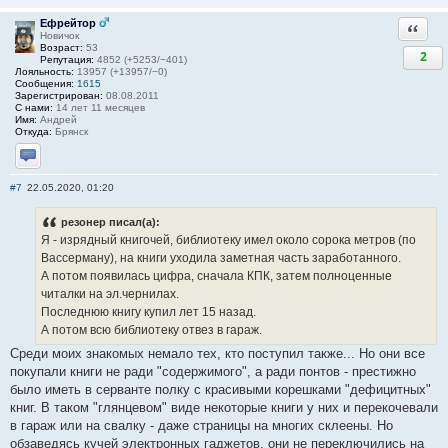
Ефрейтор
Ответи
Новичок
Возраст:
53
2
Репутация:
4852 (+5253/−401)
Лояльность:
13957 (+13957/−0)
Сообщения:
1615
Зарегистрирован:
08.08.2011
С нами:
14 лет 11 месяцев
Имя:
Андрей
Откуда:
Брянск
Отправить личное сообщение
#7
22.05.2020, 01:20
резонер писал(а):
Я - изрядный книгочей, библиотеку имел около сорока метров (по
Вассерману), на книги уходила заметная часть заработанного.
А потом появилась цифра, сначала КПК, затем полноценные
читалки на эл.чернилах.
Последнюю книгу купил лет 15 назад.
А потом всю библиотеку отвез в гараж.
Среди моих знакомых немало тех, кто поступил также... Но они все
покупали книги не ради "содержимого", а ради понтов - престижно
было иметь в серванте полку с красивыми корешками "дефицитных"
книг. В таком "глянцевом" виде некоторые книги у них и перекочевали
в гараж или на свалку - даже страницы на многих склеены. Но
обзаведясь кучей электронных гаджетов, они не переключились на