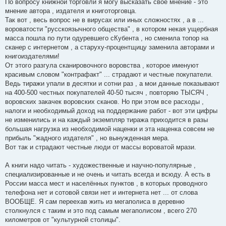
По вопросу книжной торговли я могу высказать своё мнение - это
мнение автора , издателя и книготорговца.
Так вот , весь вопрос не в вирусах или иных сложностях , а в ...
вороватости "русскоязычного общества" , в котором некая ущербная
масса пошла по пути одуревшего сКубента , но сменила топор на
сканер с интернетом , а старуху-процентщицу заменила авторами и
книгоиздателями!
От этого разгула сканировочного воровства , которое именуют
красивым словом "контрафакт" ... страдают и честные покупатели.
Ведь тиражи упали в десятки и сотни раз , а мои данные показывают
на 400-500 честных покупателей 40-50 тысяч , повторяю ТЫСЯЧ ,
воровских закачек воровских сканов. Но при этом все расходы ,
налоги и необходимый доход на поддержание работ - вот эти цифры
не изменились и на каждый экземпляр тиража приходится в разы
большая нагрузка из необходимой наценки и эта наценка совсем не
прибыль "жадного издателя" , но вынужденная мера.
Вот так и страдают честные люди от массы вороватой мрази.
А книги надо читать - художественные и научно-популярные ,
специализированные и не очень и читать всегда и всюду. А есть в
России масса мест и населённых пунктов , в которых проводного
телефона нет и сотовой связи нет и интернета нет ... от слова
ВООБЩЕ. Я сам переехав жить из мегаполиса в деревню
столкнулся с таким и это под самым мегаполисом , всего 270
километров от "культурной столицы".