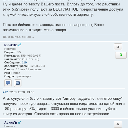
Ну и далее по тексту Вашего поста. Вплоть до того, что работники
этих библиотек получают за БЕСПЛАТНОЕ предоставление доступа
к чужой интеллектуальной собственности зарплату.
Пока же библиотеки законодательно не запрещены, Ваше
возмущение выглядит, мягко говоря...
Да, я зануда, я знаю...
Rinat106
Ответи
Новичок
Возраст:
55
3
Репутация:
859 (+876/−17)
Лояльность:
28 (+56/−28)
Сообщения:
119
Зарегистрирован:
12.08.2011
С нами:
14 лет 11 месяцев
Имя:
Ринат
Откуда:
Красноярск
Отправить личное сообщение
Отправить email
#12
22.05.2020, 13:38
Ага, сунулся я было к такому вот "автору, издателю, книготорговцу"
получил проект договора... отпускная цена издательства одной книги
- 80 р. автору...5%, тираж - 3000 и обязательное условие - убрать
книгу из доступа. Спасибо хоть права на нее не затребовали.
АрхивЪ
Ответи
Новичок