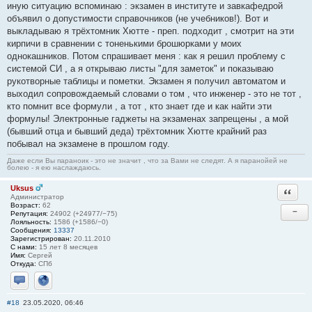
иную ситуацию вспоминаю : экзамен в институте и завкафедрой
объявил о допустимости справочников (не учебников!). Вот и
выкладываю я трёхтомник Хютте - преп. подходит , смотрит на эти
кирпичи в сравнении с тоненькими брошюрками у моих
однокашников. Потом спрашивает меня : как я решил проблему с
системой СИ , а я открываю листы "для заметок" и показываю
рукотворные таблицы и пометки. Экзамен я получил автоматом и
выходил сопровождаемый словами о том , что инженер - это не тот ,
кто помнит все формули , а тот , кто знает где и как найти эти
формулы! Электронные гаджеты на экзаменах запрещены , а мой
(бывший отца и бывший деда) трёхтомник Хютте крайний раз
побывал на экзамене в прошлом году.
Даже если Вы параноик - это не значит , что за Вами не следят. А я паранойей не
болею - я ею наслаждаюсь.
Uksus
Ответи
Администратор
Возраст:
62
−
Репутация:
24902 (+24977/−75)
Лояльность:
1586 (+1586/−0)
Сообщения:
13337
Зарегистрирован:
20.11.2010
С нами:
15 лет 8 месяцев
Имя:
Сергей
Откуда:
СПб
Отправить личное сообщение
Сайт
#18
23.05.2020, 06:46