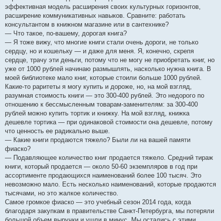
эффективная модель расширения своих культурных горизонтов,
расширение коммуникативных навыков. Сравните: работать
консультантом в книжном магазине или в сантехнике?
— Что такое, по-вашему, дорогая книга?
— Я тоже вижу, что многие книги стали очень дороги, не только
сердцу, но и кошельку — и даже для меня. Я, конечно, скрепя
сердце, трачу эти деньги, потому что не могу не приобретать книг, но
уже от 1000 рублей начинаю размышлять, насколько нужна книга. В
моей библиотеке мало книг, которые стоили больше 1000 рублей.
Какие-то раритеты я могу купить и дороже, но, на мой взгляд,
разумная стоимость книги — это 300-400 рублей. Это недорого по
отношению к бессмысленным товарам-заменителям: за 300-400
рублей можно купить тортик и книжку. На мой взгляд, книжка
дешевле тортика — при одинаковой стоимости она дешевле, потому
что ценность ее радикально выше.
— Какие книги продаются тяжело? Были ли на вашей памяти
фиаско?
— Подавляющее количество книг продается тяжело. Средний тираж
книги, который продается — около 50-60 экземпляров в год при
ассортименте продающихся наименований более 100 тысяч. Это
невозможно мало. Есть несколько наименований, которые продаются
тысячами, но это жалкое количество.
Самое громкое фиаско — это учебный сезон 2014 года, когда
благодаря закупкам в правительстве Санкт-Петербурга, мы потеряли
большой объем выручки и ушли в минус. Мы остались с этими