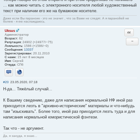
... как можно читать с электронного носителя любой художественный
текст при наличии его же на бумажном носителе.
Даже если Вы параноик - это не значит , что за Вами не следят. А я паранойей не
болею - я ею наслаждаюсь.
Uksus
Ответи
Администратор
Возраст:
62
−
Репутация:
24902 (+24977/−75)
Лояльность:
1586 (+1586/−0)
Сообщения:
13337
Зарегистрирован:
20.11.2010
С нами:
15 лет 8 месяцев
Имя:
Сергей
Откуда:
СПб
Отправить личное сообщение
Сайт
#20
23.05.2020, 07:18
Н-да... Тяжёлый случай...
К Вашему сведению, даже для написания нормальной НФ иной раз
приходится лезть в "архивно-исторические" материалы и что-нибудь
там "изыскивать". Более того, иной раз приходится лезть туда и для
написания нормальной юмористической фэнтези.
Так что - не аргумент.
Да, я зануда, я знаю...