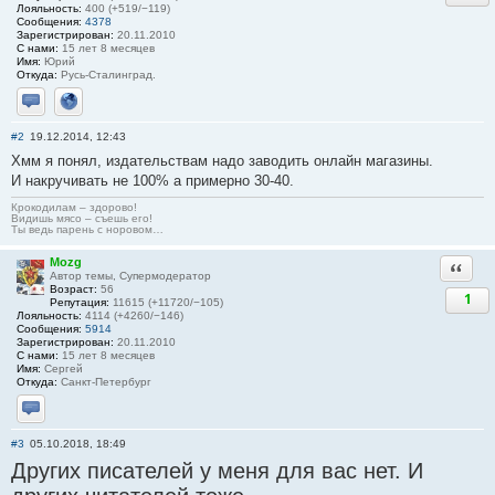
Лояльность:
400 (+519/−119)
Сообщения:
4378
Зарегистрирован:
20.11.2010
С нами:
15 лет 8 месяцев
Имя:
Юрий
Откуда:
Русь-Сталинград.
Отправить личное сообщение
Сайт
#2
19.12.2014, 12:43
Хмм я понял, издательствам надо заводить онлайн магазины.
И накручивать не 100% а примерно 30-40.
Крокодилам – здорово!
Видишь мясо – съешь его!
Ты ведь парень с норовом…
Mozg
Ответи
Автор темы, Супермодератор
Возраст:
56
1
Репутация:
11615 (+11720/−105)
Лояльность:
4114 (+4260/−146)
Сообщения:
5914
Зарегистрирован:
20.11.2010
С нами:
15 лет 8 месяцев
Имя:
Сергей
Откуда:
Санкт-Петербург
Отправить личное сообщение
#3
05.10.2018, 18:49
Других писателей у меня для вас нет. И