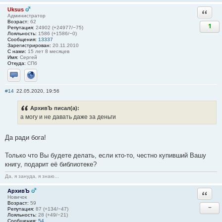
Uksus
Ответи
Администратор
Возраст:
62
1
Репутация:
24902 (+24977/−75)
Лояльность:
1586 (+1586/−0)
Сообщения:
13337
Зарегистрирован:
20.11.2010
С нами:
15 лет 8 месяцев
Имя:
Сергей
Откуда:
СПб
Отправить личное сообщение
Сайт
#14
22.05.2020, 19:56
АрхивЪ писал(а):
а могу и не давать даже за деньги
Да ради бога!
Только что Вы будете делать, если кто-то, честно купивший Вашу
книгу, подарит её библиотеке?
Да, я зануда, я знаю...
АрхивЪ
Ответи
Новичок
Возраст:
59
−
Репутация:
87 (+134/−47)
Лояльность:
28 (+49/−21)
Сообщения:
54