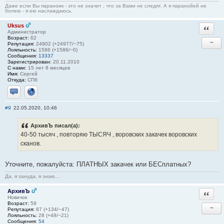
Даже если Вы параноик - это не значит , что за Вами не следят. А я паранойей не
болею - я ею наслаждаюсь.
Uksus
Ответи
Администратор
Возраст:
62
−
Репутация:
24902 (+24977/−75)
Лояльность:
1586 (+1586/−0)
Сообщения:
13337
Зарегистрирован:
20.11.2010
С нами:
15 лет 8 месяцев
Имя:
Сергей
Откуда:
СПб
Отправить личное сообщение
Сайт
#9
22.05.2020, 10:46
АрхивЪ писал(а):
40-50 тысяч , повторяю ТЫСЯЧ , воровских закачек воровских
сканов.
Уточните, пожалуйста: ПЛАТНЫХ закачек или БЕСплатных?
Да, я зануда, я знаю...
АрхивЪ
Ответи
Новичок
Возраст:
59
−
Репутация:
87 (+134/−47)
Лояльность:
28 (+49/−21)
Сообщения:
54