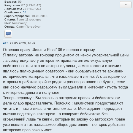
Возраст:
59
−
Репутация:
87 (+134/−47)
Лояльность:
28 (+49/−21)
Сообщения:
54
Зарегистрирован:
10.08.2018
С нами:
7 лет 11 месяцев
Имя:
Александр
Откуда:
Санкт-Петербург
Отправить личное сообщение
#13
22.05.2020, 16:49
Отвечаю сразу Uksus и Rinat106 и сперва второму :
Я плачу авторам не гонорар процентом от некой умозрительной цены
, а сразу выкупаю у авторов их права на интеллектуальную
собственность и это не авторы с улицы , а мои коллеги с коими я
являюсь полноценным соавтором - они обрабатывают те архивно-
исторические материалы , что изыскиваю я лично. А с авторами со
стороны я работаю крайне редко и разговора вовсе не будет , если
они свою научную разработку выкладывали в интернет - пусть тогда
с интернета деньги и получают.
Теперь первому : Вы законы о авторских правах и библиотечном
деле слабо представляете. Поясняю : библиотеки предоставляют
читать и , часто лишь в читальном зале. Мои издания подпадают
именно под такую категорию , а копируют библиотеки без
ограничений лишь те книги , которые по закону об авторском праве
уже вошли в так называемое общее достояние , т.е. срок действия
авторских прав закончился.