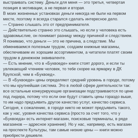
выстраивать систему. Деньги для меня — это третья, четвертая
позиция в мотивации, а не первая и вторая.
В моих жизненных установках деньги никогда не были на первом
месте, поэтому я всегда старался сделать интересное дело.
— Странно слышать это от предпринимателя.
— Действительно странно это слышать, но если у человека есть
здравомыслие, он понимает разницу между причиной и следствием.
Я понимаю, что деньги — это не причина, а следствие. Мы
обмениваемся полезным трудом, создаем книжные магазины,
обеспечиваем их хорошим ассортиментом, а читатели платят своим
трудом в денежном эквиваленте.
— Есть мнение, что в «Буквоеде» книги стоят дорого, и если ты
увлекающий чтением человек, то тебе скорее на ярмарку в ДК
Крупской, чем в «Буквоед».
— В «Буквоеде» цены определяют средний уровень в городе, потому
что мы крупнейшая система. Это в любой сфере деятельности так:
все остальные конкурирующие организации подстраиваются по цене
под лидера, потому что если они будут ставить цены гораздо выше,
то им надо предъявить другое качество услуг, качество сервиса.
Сегодня, к сожалению, в городе никто не может предъявить такого,
как у нас, уровня качества сервиса (просто за счет того, что у
«Буквоеда» есть интернет-магазин, поисковые терминалы, в ряде
магазинов — адресное хранение). Но у нас, например, есть магазин
на проспекте Культуры, там самые низкие цены — книги можно
приобрести дешевле.