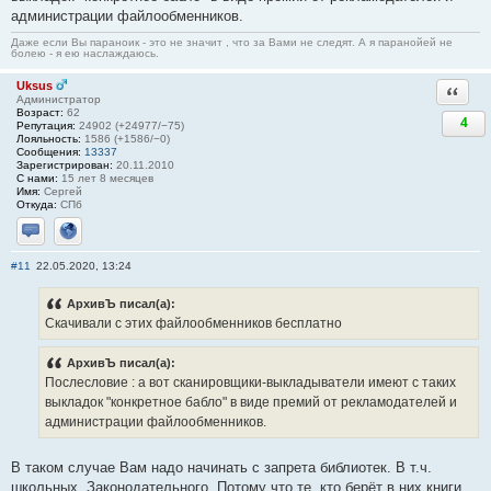
администрации файлообменников.
Даже если Вы параноик - это не значит , что за Вами не следят. А я паранойей не
болею - я ею наслаждаюсь.
Uksus
Ответи
Администратор
Возраст:
62
4
Репутация:
24902 (+24977/−75)
Лояльность:
1586 (+1586/−0)
Сообщения:
13337
Зарегистрирован:
20.11.2010
С нами:
15 лет 8 месяцев
Имя:
Сергей
Откуда:
СПб
Отправить личное сообщение
Сайт
#11
22.05.2020, 13:24
АрхивЪ писал(а):
Скачивали с этих файлообменников бесплатно
АрхивЪ писал(а):
Послесловие : а вот сканировщики-выкладыватели имеют с таких
выкладок "конкретное бабло" в виде премий от рекламодателей и
администрации файлообменников.
В таком случае Вам надо начинать с запрета библиотек. В т.ч.
школьных. Законодательного. Потому что те, кто берёт в них книги...