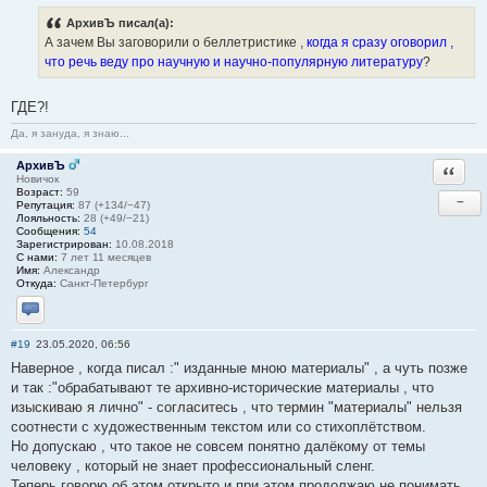
АрхивЪ писал(а):
А зачем Вы заговорили о беллетристике ,
когда я сразу оговорил ,
что речь веду про научную и научно-популярную литературу
?
ГДЕ?!
Да, я зануда, я знаю...
АрхивЪ
Ответи
Новичок
Возраст:
59
−
Репутация:
87 (+134/−47)
Лояльность:
28 (+49/−21)
Сообщения:
54
Зарегистрирован:
10.08.2018
С нами:
7 лет 11 месяцев
Имя:
Александр
Откуда:
Санкт-Петербург
Отправить личное сообщение
#19
23.05.2020, 06:56
Наверное , когда писал :" изданные мною материалы" , а чуть позже
и так :"обрабатывают те архивно-исторические материалы , что
изыскиваю я лично" - согласитесь , что термин "материалы" нельзя
соотнести с художественным текстом или со стихоплётством.
Но допускаю , что такое не совсем понятно далёкому от темы
человеку , который не знает профессиональный сленг.
Теперь говорю об этом открыто и при этом продолжаю не понимать