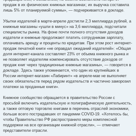
продаж в их физических книжных магазинах; их выручка составила
лишь 5% от планируемой суммы», — подчеркивается в докладе.
Убытки издателей в марте-апреле достигли 2,3 миллиарда рублей, а
книжные магазины «ушли в минус» на 3,6 миллиарда, подсчитали
специалисты рынка. На фоне почти полного отсутствия доходов
издатели и книжные продолжают платить сотрудникам зарплату,
оплачивать аренду и проценты по кредитам. При этом рост интернет-
продаж печатной книги «не оправдал ожиданий издателей»: «Общая
доля интернет-канала составляет 23% от объема книжного рынка и
не позволяет издателям компенсировать отсутствие доходов от
продаж книг через традиционные книжные магазины», — говорится в
докладе. Здесь также упоминается, что один из крупнейших в
России интернет-магазин «Лабиринт» «в апреле-мае не выполняет
своих обязательств перед рядом издательств и частично заморозил
платежи за проданные книги».
Книжное сообщество обращается в правительство России с
просьбой включить издательскую и полиграфическую деятельность,
а также оптовую торговлю книгами в перечень отраслей экономики,
больше всего пострадавших от пандемии COVID-19. «Хотелось бы,
чтобы Правительство РФ распространило меры комплексной
поддержки на все организации книжной отрасли», — отмечают
представители отрасли.