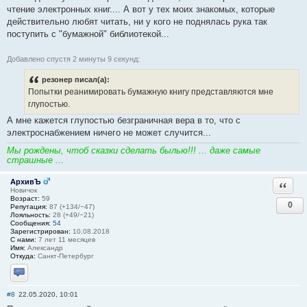
чтение электронных книг.... А вот у тех моих знакомых, которые
действительно любят читать, ни у кого не поднялась рука так
поступить с "бумажной" библиотекой...
Добавлено спустя 2 минуты 9 секунд:
резонер писал(а):
Попытки реанимировать бумажную книгу представляются мне
глупостью.
А мне кажется глупостью безграничная вера в то, что с
электроснабжением ничего не может случится...
Мы рождены, чтоб сказки сделать былью!!! ... даже самые
страшные ...
АрхивЪ
Ответи
Новичок
Возраст:
59
0
Репутация:
87 (+134/−47)
Лояльность:
28 (+49/−21)
Сообщения:
54
Зарегистрирован:
10.08.2018
С нами:
7 лет 11 месяцев
Имя:
Александр
Откуда:
Санкт-Петербург
Отправить личное сообщение
#8
22.05.2020, 10:01